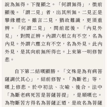
。
。「
」，
說為無得
下
復顯之
何謂無得
徵前
。「
」
，
。
顯後
謂二見
者
出其
所無
二見正是
。
，
，
攀緣體也
雖言二見
猶故難
識
更須重
。「
」，
。「
辨
何謂二見
問前起後
內見外
」，
。
，
見
對問正辨
內謂六根立有不空
名為
。
，
。
內見
外
謂六塵立有不空
名為外見
此內
，
。
外見
是其
向前無所得也
上來第一明修智
。
悲
。「
自下第
二結嘆顯勝
文殊是為有病菩
」，
。「
」
，
薩調伏其心
結前修智
為斷老
等
。
、
、
。
嘆上修悲
於中初法
次
喻
後合
法中
「
」，
。
為斷老病死苦是菩薩菩提
是
順嘆也
，
為物斷苦方得名為菩薩正道
是故
名為菩薩