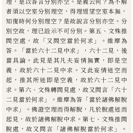
，
。
？
理
是以答言分
別亦空
是義云何
為不解
，
，
者須以空室分別
理空
得理返望空室本無
？
。
知復
時何
分別理
空
是故說言分別亦空
分
，
。
、
別空故
理
已
詮示
不可分別
第五
文殊推
，
「
」。
問空處
故
又問空當
於何求
維摩為
。「
」，
，
答
當於六十二見中求
六十
二見
後
。
，
當具論
此見是其凡夫妄情無實
即是
空
，
。
義
故於六十二見中求
又此妄情迷空而
，
，
起
推其所迷即是空義
故於六十二見中
。
、
，
「
求
第六
文殊轉問見處
故又問言
六十
」。
「
二見當
於何求
維摩為答
當
於諸佛解脫
」。
，
中求
佛
證空理而得解脫
凡於脫處迷而
，
。
、
起見
故於
諸佛解脫中求
第七
文殊推問
，
「
」。
脫處
故又問
言
諸佛解脫當於何求