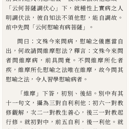
「
」
，
云何菩薩調伏心
下
就
種性上實病之人
，
，
。
明調伏法
彼自知法不須
他慰
能自調故
「
」。
前中先問
云何慰喻有病菩
薩
：
，
問曰
文殊今來問病
慰喻之儀應當自
，
？
：
出
何故請問維摩慰法
釋言
文殊今來問
，
。
者問
維摩病
前具問竟
不問維摩所化者
，
，
疾
維摩
所化慰喻之法唯在維摩
故今問其
，
。
慰喻之
法
令人習學慰喻病者
「
」
，
、
。
維摩
下答
初別
後
結
別中有其
，
：
十一句文
攝為三對自利利他
初六一對教
，
，
修觀解
次二一對教生善心
後
三一對教起
。
，
，
。
行修
就初對中
前五自利
後一
利他
就