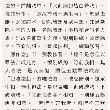
。
，「
」，
法想
前離
我中
又此病起皆由著我
。「
」，
推其患本
是故於
我不應生著
於過去
。
，
。
厭
既知病本
即除我想
及眾生想
知過斷
，
，
。
除
不取人性
名除我想
不
取和合假名人
，
。
，
想
是故名離眾生之想
觀別
破總
故悉除
。
。「
」，
。
之
下修法想
當起法想
總勸修
習
「
」
，
。「
應作念
下
別教修習
應作是念但以
」，
。
，
眾法
合
成此身
觀別成總
除前我相
無
，
，
。
人唯法
是
以言但
謂但五陰眾法成身
「
、
」，
。
起唯法起
滅唯
法滅
破總歸別
遣眾
，
，
。
，
生相
無生
但
法
是以
言唯
此破總我
下
。「
」，
破別我
又此法者各不相
知
別觀五陰
。「
，
體非知者
起時不言我起
滅時
不言我