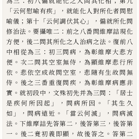
：
；
為三
初八偏就能化之人問其化相
第九
「
」，
云何慰喻有疾
就能化人對所化者問慰
；
「
」，
喻
儀
第十
云何調伏其心
偏就所化問
。
：
修治法
要攝唯二
前之八番問維摩詰現化
，
。
方便
後
二問其所化之人治病之法
復前八
：
，
中相從
為三
初三問病
為彰維摩大悲方
。
，
便
次二問
其空室無侍
為顯維摩悲行所
。
，
依
悲依空成
故問空室
悲隨有生故問無
。
，
侍
後之三番重
復問疾
為彰維摩病應非
。
，
：「
實
就初段中
文殊
初先并為三問
居士
」，
。「
是疾何所因起
問病所
因
其生久
」，
。「
」，
如
問病遠近
當云何滅
問病滅
。
，
，
法
下維摩詰先答第二
後答第三
後答第
。
，
。
一
後
二
竟
初義即顯
故後答之
答第二