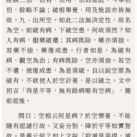
，
；
，
但
餘略不論
破相畢竟
用及施設亦皆無
。
、
。
，
故
九
出所空
如此二法無決定性
故名
。
，
。
？
為空
前破
有病
下破空患
何故須然
如
，
；
，
。
人有病
服藥破
遣
其病既除
藥亦須捨
，
。
，
若藥不捨
藥復成患
行者如是
為破有
，
；
，
。
病
觀空為治
有病既除
空
亦須捨
若空
，
，
。
不遣
彼復成患
為是須破
良以
說空原為
，
，
。
破有
不
欲
使人於空計著
是以破
之
文中
「
，
」，
初言
得是平等
無有餘病唯有空病
簡
。
前起後
：
？
，
問曰
空相云何是病
於空樂著
不
能
。
，
隨有起諸行故
又妄分別
障
於平等如實
智
。
？
「
，
故
是義云何
如上文說
寂滅是菩提
滅