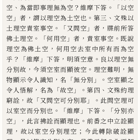
、
？
。「
空
為當即事理無為空
維摩下答
以空
」
，
。
、
空
者
謂以理空為土空也
第
三
文殊以
。「
」
，
土理
空責室事空
又問空
者
牒前所答
。
「
」
，
。
佛土理空
何用空
者
責室事空
既說
，
理空為佛土空
何
用空去室中所有而為空
？「
」
，
。
乎
維摩
下答
明須
空意
良以理空無
，
。
，
分別故
今須空室而顯彼
空
理空難明
無
，
「
」。
物顯示令人識知
名
無分別
空室顯之
，
「
」。
、
令人悟解
名為
故空
第四
文殊約
理
，
「
」。
窮詮
故
又問空可分別耶
此問空理可
。「
」
。「
以
室空而分別也
維摩
下答
分別亦
」，
。
空
此言拂
詮而顯理也
前番之中立詮顯
，
；
理
故以室空
分別理空
今此轉除破詮顯