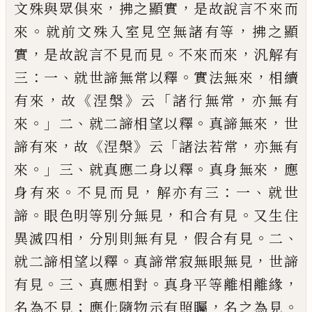
，
，
文殊與
眾俱來
拂之顯實
是故說言不來而
。
，
來
就前
文殊入室見空無諸有等
拂之顯
，
。
，
實
是故說
言不見而見
不來而來
汎解有
：
、
。
，
三
一
就世諦
無常以釋
實法無來
相續
，
《
》
「
，
有來
故
涅槃
云
諸
行無常
亦無有
。」
、
。
，
來
二
就二諦相望以釋
真諦
無來
世
，
《
》
「
，
諦有來
故
涅槃
云
諸法若常
亦無有
。」
、
。
，
來
三
就真應二身以釋
真身無來
應
。
，
：
、
身有來
不見而見
解亦有三
一
就世
。
，
。
諦
眼色明等別
分無見
和合有見
又生住
，
，
。
、
異滅四相
分別則
無有見
假合有見
二
。
，
就二諦相望以釋
真諦
常寂無眼無見
世諦
。
、
。
，
有見
三
真應相對
真身
平等離相離緣
；
，
。
名為不見
應化隨物示有照
矚
名之為見