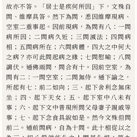
。「
」
，
故亦不答
居士是疾何所因
下
文殊自
、
。
，
、
問
維摩具答
然下為問
悉因維摩現病
。
，
：
空室
二重事起
因前現病
為問有八
一問
；
；
；
病所因
二問病久近
三問
滅
法
四問病
；
；
，
相
五問病
所在
六問病體
四大之中何大
？
；
；
之病
亦可此
問起病之緣
七問慰喻
八問
。
，
。
，
調伏
通佛兩問
問合有十
因前空室
為
：
；
。
，
問有二
一問空室
二
問無侍
通下論之
：
；
、
所起有七
前二如向
三
起
下舍利念無床
；
、
；
、
坐
四
起下天女
五
起下室中
八未有
；
、
事
六
起下文中普現所問父母妻子
親戚等
；
、
。
事
七
起下念食具說如是
然今文殊
但問
。
，
。
前二
通前問病
自為十問
此十相從以
之