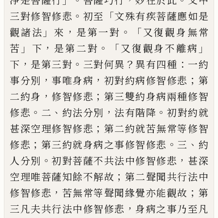
淨是菩薩行
菩薩巧行
妙在於此
文中
。
「
三對
修智修悲
初至
文殊有疾菩薩應如是
」
，
。「
觀諸
法
來
是第一對
又復觀身無常
」
，
。「
」
苦
下
是第二
對
又復觀身不離病
，
。
？
：
下
是第三對
三對何異
異有四種
一約
，
，
；
事分別
事唯身病
初對約病
修智修悲
第
，
；
二約身
修智修悲
第三雙約身
病兩種修智
。
、
，
。
修悲
二
約法分別
法有階降
初
對約就
；
甚深空理修智修悲
第二約就苦無
常等修智
；
。
、
修悲
第三約就身病之事修智修
悲
三
約
。
，
人分別
初對菩薩不共法中修智修
悲
甚深
；
空理唯菩薩知餘不解故
第二聲聞
共行法中
，
；
修智修悲
苦無常等聲聞緣覺亦
能觀故
第
，
三凡夫共行法中修智修悲
身病
之事乃至凡