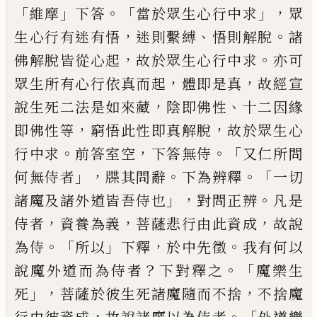
「
」
。「
」，
維摩
下答
當於眾生
心行中求
眾
，
、
。
生心行有迷有悟
迷則繫縛
悟
則解脫
諸
，
。
佛解脫皆從心起
故於眾生心行
中求
亦可
，
，
眾生所有心行依真而起
體即是
真
故經宣
，
、
說生死二法是如來藏
陰即佛性
十二因緣
，
，
即佛性等
窮悟此性即真解脫
故
於眾生心
。
，
。「
行中求
前答室空
下答無侍
又仁
所問
」，
。
。「
何無侍者
牒其問辭
下為辨釋
一切
」，
。
諸
魔及諸外道皆吾侍也
對問正辨
凡是
，
，
，
侍者
資養為義
菩薩悲行由此資成
故說
。「
」
，
。
為侍
所
以
下釋
於中先徵
我有何以
？
。「
說魔外道而為
侍者
下對釋之
魔樂生
」，
，
死
菩薩於彼生死諸
魔隨而不捨
不捨魔
，
。「