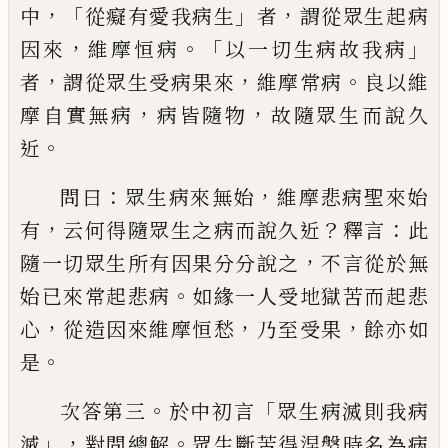
，「
」
，
中
從癡
有愛我病生
者
謂從眾生起病
，
。「
」
因來
維摩恒
病
以一切生病故我病
，
，
。
者
謂從眾生受病果
來
維摩常病
良以維
，
，
摩自實無病
病皆隨物
故隨眾生而說久
。
近
：
，
問曰
眾生病來無始
維
摩悲病聖來始
，
？
：
有
云何得隨眾生之病而說
久近
釋言
此
，
隨一切眾生所有因果分分說
之
不言從於無
。
始已來常起悲病
如緣一人
受地獄苦而起悲
，
，
，
心
從造因來維摩恒愁
乃
至受果
餘亦如
。
是
。
「
次答第三
於中初言
眾生
病滅則我病
」，
。
滅
對問總解
眾生斷苦得涅槃
時名為病