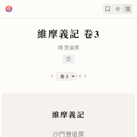
跳到主要內容
維摩義記
卷3
隋
慧遠
撰
/
4
維摩義記
沙門慧遠撰