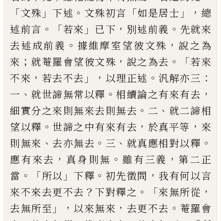
「
」
。
「
」，
文殊
下述
文殊初言
如是居士
總
。「
」
，
。
述前言
若來
已下
別述前義
先就來
。
，
去述
成前義
據維摩室望彼文殊
說之為
；
，
。「
來
就菴
羅會望彼文殊
說之為去
若來
，
」，
。
：
不來
若去不
去
以理正述
汎解亦三
、
。
，
一
就世諦無常以釋
相續論之有來有去
。
、
細實分之來則無來去
則無去
二
就二諦相
。
，
，
望以釋
世諦之中有來
有去
於真平等
來
、
。
、
。
則無來
去亦無去
三
就真
應相對以釋
，
。
，
應有來去
真身則無
雖有三義
第二正
。「
」
。
，
當
所以
下釋
初先徵問
我有何以言
？
。「
，
來不來去更不去
下對釋之
來無所從
」，
，
。
去無
所至
以來無來
去更不去
菴羅會