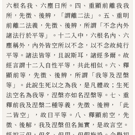
、
。
、
六根名我
六塵曰所
四
重顯前離我我
，
、
，「
」。
、
所
先徵
後辨
謂離
二法
五
重明
，
、
，
「
前離二法義
先徵
後辨
所謂
不
念內外
」。
，
、
諸法行於平等
十二入中
六根名內
六
，
，
塵稱外
內外皆空所以不念
以不念故純
行
。
，
，
。
平等
諸法皆等
且說斯耳
諸經多爾
故
，
。
、
經
言謂十二入自性平等
共此相似
六
釋
，
、
，
「
顯前
等
先徵
後辨
所謂
我等及涅槃
」。
，
；
等
此說生死
以之為我
是凡體故
生死
，
。
、
法空名為我等
涅
槃亦如名涅槃等
七
重
，
、
，「
釋前我及涅槃二種
等義
先徵
後辨
此
」，
。
、
，
二皆空
故曰平等
八
釋顯
前空
先
、
，
，
。
徵
後解
我及涅槃但名無實
是故言
空
，
、
、
。
經說三但
但名
但用
但假施設
今舉初