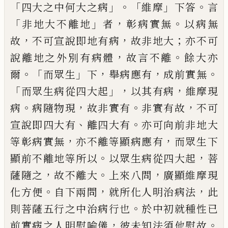
「
」。
「
」
。
四大之中何大之病
維摩
下答
言
「
」
，
。
非地大不離地
者
彰病實無
以
病無
，
，
；
故
不可宣說即地有病
故非地大
亦不
可
，
。
說離地之外別有病體
故言不離
餘大亦
。「
」
，
，
。
爾
而眾生
下
舉病應有
成前實無
「
」，
，
而眾生病
從四大起
以其有病
維摩現
。
，
。
，
病
病隨物現
故
非實有
非實有故
不可
、
。
宣說即四大有
離四
大有
亦可向前非地大
，
，
等彰病實無
亦不離
等顯病應有
而眾生下
。
，
顯前不離地等所以
以眾生病從四大起
菩
，
。
，
薩隨之
故不離大
上
來八問
廣顯維摩現
。
，
，
化方便
自下兩問
就所
化人明治病法
此
。
則菩薩五行之中治病行
也
於中初就種性已
，
。
前實病之人明慰喻儀
彼未知法須他慰故