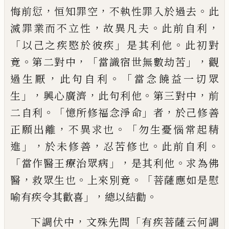
，
，
。
悔前愆
恒知罪空
不執性罪入於
過去
此
，
。
，
滅罪業而不立性
故異凡夫
此前自
利
「
」
。
以己之疾愍於彼疾
是其利他
此初對
。
，「
」，
竟
第二對中
當識宿世無數劫苦
觀
，
。「
過生厭
此
句自利
當念饒益一切眾
」，
，
。
，
生
興心廣濟
此句
利他
第三對中
前
。「
」
，
二自利
憶所修福念淨命
者
於己修善
，
。「
正願出離
不異求也
勿生憂惱
常起精
」，
，
。
。
進
於未修善
忍苦修也
此前自利
「
」，
。
當
作醫王療治眾病
是其利他
求為佛
，
。
。「
醫
救眾
生也
上來別竟
菩薩應如是慰
」，
。
喻有疾令其
歡喜
總以結勸
，
「
下調伏中
文殊先問
有疾菩
薩云何調