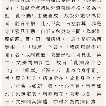
行由彼資成
故說諸魔
以為侍者
外道樂
」，
，
見
菩薩於彼諸見外道常
隨不捨
名為不
。
，
動
此不動行由彼資成
故說
外道以為侍
。
，
，
，
者
前言不捨
此云不動
言左右
耳
非是
。
，
守正邪見不動
自下文殊更為三問
為彰維
。
、
。「
摩病應非實
初
問病相
居士是病為
何
」，「
」
。「
等相
維
摩
下答
我病無形不可
」
，
，
。
見
者
以病
實無
故無形相而可見也
第
、
，
「
二
文殊問病所
在
故言
此病身合心
」。「
」
。
「
」
合
維摩
下答
云
非身合
身相離
，
，
，
。
者
應身無身
病無所在
故非身合
言
「
」
，
，
非心合心如幻
者
化心不真
事等如
；
，
，
。
幻
幻無
定實
病亦無在
故非心合
第
、
，
，
三
文殊問其病
體
亦得名為問病因緣