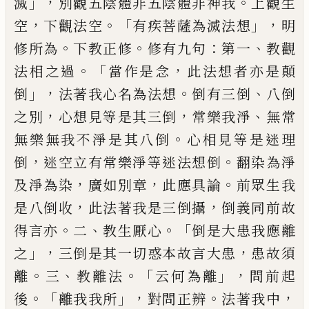
」，
。
滅
別觀五陰體
非五陰體
非神我
上
觀生
，
。「
」，
空
下觀法空
有疾菩薩為滅法想
明
。
。
：
、
修
所為
下教正修
修有九句
第一
教觀
。「
，
法相之
過
當作是念
此法想者亦是顛
」，
。
、
倒
法著我心
名為法想
倒有三倒
八倒
，
，
、
之別
心想見等是
其三倒
常樂我淨
無常
。
無樂無我不淨是其
八倒
心相見等是迷理
，
。
倒
迷空立有常樂淨
等迷法想倒
翻染為淨
，
，
。
及淨為染
廣如別章
此應具論
前眾生我
，
，
是八倒收
此法著我是
三倒攝
倒義同前故
。
、
。「
得言亦
二
教生厭心
倒
是大患我應離
」，
，
之
三倒是其一切惑本故言
大患
患故須
。
、
。「
」，
離
三
教離法
云何為離
問前起
。「
」，
。
，
後
離我我所
對問正辨
法著我中