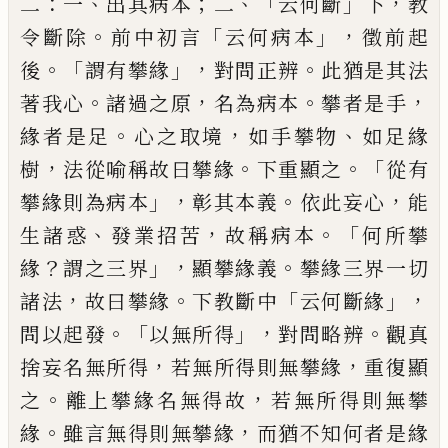
：
、
；
、
「
」
，
二
一
出其病本
二
云何斷
下
教
。
「
」，
令斷除
前中初言
云何病本
徵
前起
。「
」，
。
後
謂有
攀
緣
對問正辨
此猶是其法
。
，
。
，
著
我心
諸過之原
名為病本
攀者是手
。
，
、
緣者是
足
心之取境
如手攀物
如足緣
，
。
。「
樹
法從喻稱
故曰攀緣
下重顯之
從有
」，
。
，
攀緣則為病本
彰
其本義
依此妄心
能
、
，
。「
生諸惑
發業招苦
故稱
病本
何
所
攀
？
」，
。
緣
謂之三界
顯攀緣義
攀緣三界
一切
，
。
「
」，
諸法
故曰攀緣
下教斷中
云何斷緣
。「
」，
。
問
以起發
以無所得
對問略辨
觀真
，
，
捨妄名無
所得
若無所得則無攀緣
重復顯
。
，
之
離上攀
緣名無得故
若無所得則無攀
。
，
緣
雖言無得
則無攀緣
而猶不知何者是緣