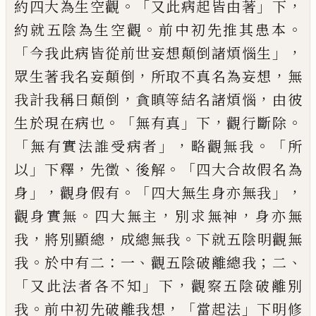
。「
」
，
約四大為生空觀
又此
病起皆由著
下
。
。
約就五陰為生空觀
前中初
先推其患本
「
」，
今我此病皆從前世妄想顛倒
諸煩惱生
，
，
眾生著我名妄顛倒
所取不真名
為妄想
無
，
，
我計我稱曰顛倒
貪瞋等結名諸
煩惱
由彼
。「
」
，
。
生於現在病也
無有真
下
觀行斷
除
「
」，
。「
無有實法誰受病者
略觀無我
所
」
，
、
。「
以
下釋
先徵
後解
四大合故假名為
」，
。「
」，
身
觀身假有
四
大無生身亦無我
。
，
，
觀身實無
四大無主
別求無
神
身亦無
，
，
。
我
將別顯總
成總無我
下就五陰
明觀無
。
：
、
；
、
我
於中有二
一
觀五陰破離總我
二
「
」
，
又此法者各不知
下
觀察五陰破離別
。
，「
」
我
前
中初先破離我想
當起法
下明修