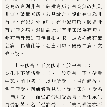
，
；
為有故
有則非有
破遣有病
有為無故無則
，
。
，
非無
破
遣無病
若具論之
說此有無為非
，
。
有無
有無
之外無
則
非有非無可取
破遣非
，
，
有非無之
病
還即說此非有非無以為有無
，
非有無外
無別有無自相可取
是故亦破有無
。
，
。
，
之病
具
離此等
名出四句
破後二病
文
。
略不說
，
。
：
、
上來
修智
下次修悲
於中有二
一
；
、「
」
，
為化生不滅諸
受
二
設身有
下
依受
。
「
」，
，
生悲
前中初言
以無所
受
牒前起後
。
，
明自無受
向前修智見法平等
無法可受名
「
」；
，
無所受
而受諸受明受為物
為
化眾生
，
「
」。「
具受諸苦
名
受諸受
未具佛法亦不