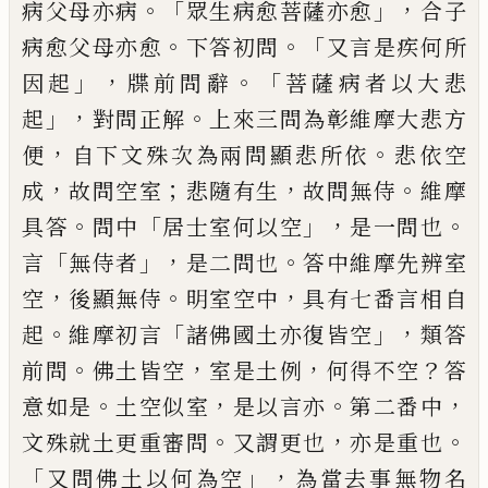
。「
」，
病父母亦病
眾
生病愈菩薩亦愈
合子
。
。「
病愈父母亦愈
下答
初問
又言是疾何所
」，
。「
因起
牒前問辭
菩薩病
者以大悲
」，
。
起
對問正解
上來三問為彰維摩
大悲方
，
。
便
自下文殊次為兩問顯悲所依
悲
依空
，
；
，
。
成
故問空室
悲隨有生
故問無侍
維摩
。
「
」，
。
具答
問中
居士室何以空
是一問也
「
」，
。
言
無侍
者
是二問也
答中維摩先辨室
，
。
，
空
後顯無侍
明室空中
具有七番言相自
。
「
」，
起
維摩初言
諸
佛國土亦復皆空
類答
。
，
，
？
前問
佛土皆空
室是
土例
何得不空
答
。
，
。
，
意如是
土空似室
是以言
亦
第二番中
。
，
。
文殊就土更重審問
又謂更也
亦是重也
「
」，
又問佛土以何為空
為當去事無
物名