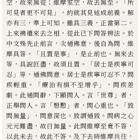
，
；
，
。「
空
故來無
從
維摩室空
故去無至
所
」，
。
可見者更不可見
約就其見述成前義
解
，
。
，
。
亦有三
準上可知
雖
具三義
正當第二
，
。
上來拂遣來去之相
從此
已下問答辨法
於
，
，
、
中文殊先止前言
次通佛
意
後自為問
維
。「
」，
。
摩具答
且置是事
是止前也
無來去
，
，
。「
等
具說叵盡
故須且置
居士是疾寧
可
」
，
。
？
忍
等
通佛問意
居士是疾寧可忍不
問
。「
」，
疾
輕重
療治有損不至增乎
問疾差
。
，
。
「
」
，
劇
此通
問辭
下顯問人
言
世尊
者
。
「
」
，
。「
正舉問人
言
慇懃
者
問心重也
致
」，
。
。
問無量
問意深也
致謂通致
問病之心
，
。
，
元
元難盡
故曰無量
此問維摩至
竟不答
，
。
，
以此未去
故此不答
及下去時維摩
共往