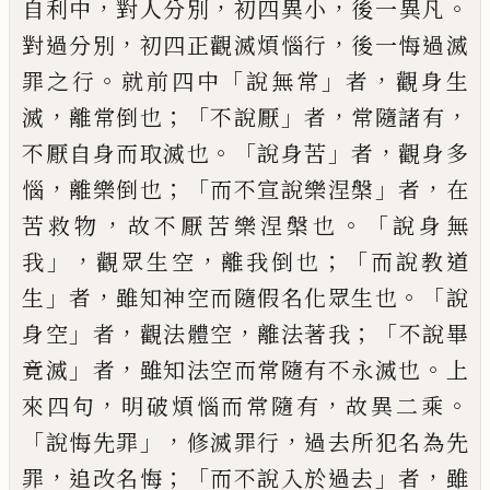
，
，
，
。
自利中
對人分別
初四
異
小
後一
異凡
，
，
對過分別
初四正觀滅煩惱行
後一悔
過滅
。
「
」
，
罪之行
就前四中
說無常
者
觀身生
，
；「
」
，
，
滅
離常倒也
不說厭
者
常隨諸有
。「
」
，
不厭自身而
取滅也
說身苦
者
觀身多
，
；「
」
，
惱
離樂倒也
而不
宣說樂涅槃
者
在
，
。「
苦救物
故不厭苦樂涅槃
也
說身無
」，
，
；「
我
觀眾生空
離我倒也
而說教道
」
，
。「
生
者
雖知神空而隨假名化眾生也
說
」
，
，
；「
身空
者
觀法體空
離法著我
不說畢
」
，
。
竟滅
者
雖知
法空而常隨有不永滅也
上
，
，
。
來四句
明破煩
惱而常隨有
故異二乘
「
」，
，
說悔先罪
修滅罪行
過去所犯名為先
，
；「
」
，
罪
追改名悔
而不說入於
過去
者
雖