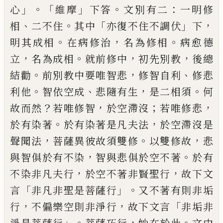
」。「
」
。
：
心
維摩
下答
文別有二
一明修
、
。
「
」
，
相
二不住
其中
亦復不住不調伏
下
。
，
。
明其成相
在病修治
名為修相
病愈德
，
。
，
，
立
名為成相
就
前修中
初先別教
後總
。
，
、
結勸
前別教中要唯
智悲
修智自利
修悲
。
、
，
。
利他
智依空成
悲隨有
生
是二相須
何
？
，
；
，
故而然
若唯修智
於空滯沒
若唯修
悲
。
，
於
有染著
於有染著是凡夫法
於空
滯沒是
，
。
，
聲聞法
菩薩異彼故須雙修
以雙修
故
悲
，
。
與智俱於有不染
智與悲俱於空不著
於有
，
，
不染非凡夫行
於空不著非賢聖行
故
下文
「
」。
言
非凡非聖是菩薩行
又不著有則非
垢
，
，
「
行
不偏樂空則非淨行
故下文言
非垢非
」。
，
。