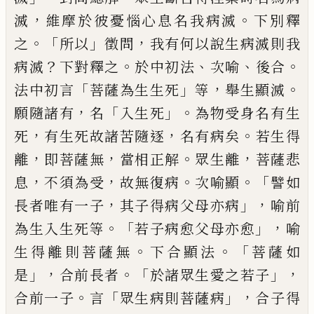
，
。
滅
維摩於彼憂惱心息名我病滅
下別釋
。「
」
，
之
所以
徵問
我有何以說生病滅則
我
？
。
、
、
。
病滅
下對釋之
於中初法
次喻
後合
「
」
，
。
法
中初言
菩薩為生生死
等
舉生顯滅
，
「
」。
願隨諸
有
名
入生死
為物受身名有生
，
，
。
死
有生死故
諸苦隨逐
名有病矣
若生得
，
，
。
，
離
即菩薩無
當
相正解
眾生離
菩薩悲
，
，
。
。「
息
不須為受
故無復
病
次喻顯
譬如
，
」，
長者唯有一子
其子得病父
母亦病
喻前
。「
」，
為生入生死等
若子病愈父母
亦愈
喻
。
。「
生得離則菩薩無
下合顯法
菩薩如
」，
。「
」，
是
合前長者
於諸眾生愛之若子
。
「
」，
合前一子
言
眾生病則菩薩病
合子得