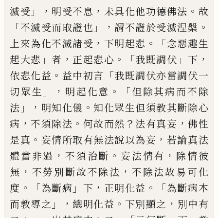
」，
，
。
滅受
明受不息
未具化他功德佛法
故
「
」，
。
不滅
受而取證也
謂不證於受滅涅槃
，
。「
上來為化
不滅諸受
下明起悲
念惡趣生
」
，
。「
」
，
起大悲
者
正
起悲心
我既調伏
下
。
「
依悲化益
益中初言
我
既調伏亦當調伏一
」，
。「
切眾生
明起化意
但除
其病而不除
」，
。
法
明知化儀
知化眾生但須教
其斷除心
，
。
？
，
病
不須除法
何故而然
法有真妄
佛性
。
，
是真
妄情所取有無法說以為妄
若論
真法
，
。
，
體當非過
不須治斷
妄法情有
除情彼
，
，
無
不勞別斷故不除法
不除法故易可化
。
「
」
，
。「
度
為斷病
下
正明化益
為斷病本
」，
。
，
而教導之
總
明化益
下別顯之
別中有