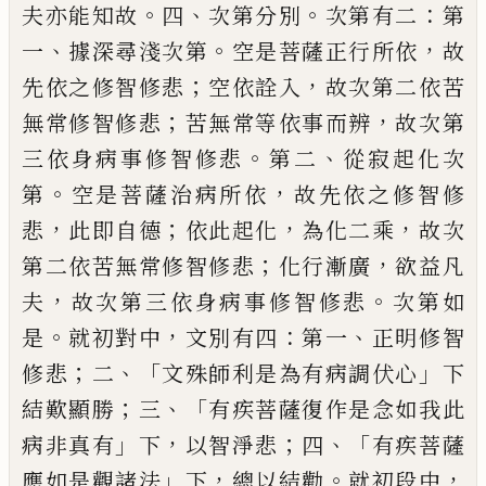
。
、
。
：
夫亦能知故
四
次第分別
次第
有二
第
、
。
，
一
據深尋淺次第
空是菩薩正行所
依
故
；
，
先依之修智修悲
空依詮入
故次第二
依苦
；
，
無常修智修悲
苦無常等依事而辨
故
次第
。
、
三依身病事修智修悲
第二
從寂起化
次
。
，
第
空是菩薩治病所依
故先依之修智修
，
；
，
，
悲
此即自德
依此起化
為化二乘
故次
；
，
第二
依苦無常修智修悲
化行漸廣
欲益凡
，
。
夫
故
次第三依身病事修智修悲
次第如
。
，
：
、
是
就初
對中
文別有四
第一
正明修智
；
、「
」
修悲
二
文殊
師利是為有病調伏心
下
；
、「
結歎顯勝
三
有疾
菩薩復作是念如我此
」
，
；
、「
病非真有
下
以智淨
悲
四
有疾菩薩
」
，
。
，
應如是觀諸法
下
總以結勸
就初段中