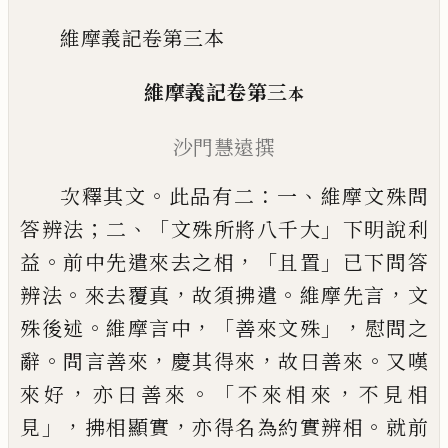
維摩義記卷第三本
維摩義記卷第三
本
沙門慧遠撰
。
：
、
次釋其文
此品有二
一
維摩文殊問
；
、「
」
答辨法
二
文殊所將八千大
下明說利
。
，「
」
益
前中先遣
來去之相
且置
已下問答
。
，
。
，
辨法
來去覆真
故
須拂遣
維摩先言
文
。
，「
」，
殊後述
維摩言中
善來
文殊
慰問之
。
，
，
。
辭
問言善來
慶其得來
故曰善
來
又嘆
，
。「
，
來好
亦曰善來
不來相來
不見相
」，
，
。
見
拂相顯實
亦得名為約實辨相
就前