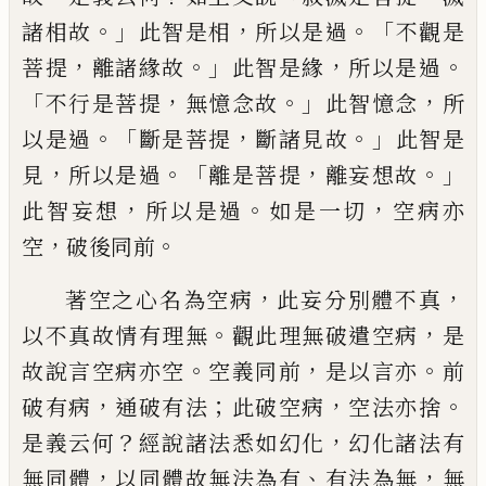
。」
，
。「
諸
相故
此智是相
所以是過
不觀是
，
。」
，
。
菩提
離諸
緣故
此智是緣
所以是過
「
，
。」
，
不行是菩提
無憶
念故
此智憶念
所
。「
，
。」
以是過
斷是菩提
斷諸見
故
此智是
，
。「
，
。」
見
所以是過
離是菩提
離妄想故
，
。
，
此智妄想
所以是過
如是一切
空病亦
，
。
空
破
後同前
，
，
著空之心名為空病
此妄分別體不
真
。
，
以不真故情有理無
觀此理無破遣空病
是
。
，
。
故說言空病亦空
空義同前
是以言亦
前
，
；
，
。
破有病
通破有法
此破空病
空法亦捨
？
，
是義
云何
經說諸法悉如幻化
幻化諸法有
，
、
，
無同
體
以同體故無法為有
有法為無
無