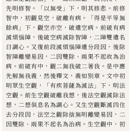
。「
」
，
。
先明修智
以無受
下
明其修悲
前
修
，
，
。「
智中
初觀見空
破離有病
得是平等無
」
，
，
。
餘病
下
觀空亦空
破遣空病
前破有病
，
，
滅煩惱障
後破空病滅除智障
二障雙遣名
。
，
曰調心
又
復前段滅煩惱障遣分段因
後除
，
、
智障離變
易因
二因雙除
兩果不起故為治
。
，
。
病
前破有
中
觀二無我破二著我
是中應
，
，
。
先解無我義
然後釋文
義如別章
文中初
，
「
」
，
明眾生空觀
有疾菩薩為滅法
下
明法
。
，
空觀
前生空觀破離
我想
後法空觀滅除法
，
。
想
二想俱息名為調
心
又生空觀斷滅四住
，
，
去分段因
法空之觀
除捨無明離變易因
二
、
。
，
因雙除
兩果不起名
為治病
生空觀中
初