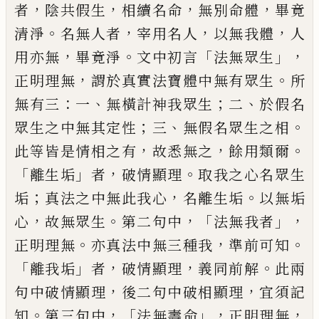
，
，
，
，
者
陰共
假生
相續名命
無別命體
畢竟
。
，
，
，
清淨
名無人
者
宰用名人
以無我體
人
，
。
「
」，
用亦無
畢竟淨
文
中初言
法無眾生
，
。
正明理無
謂於真實法寶
體中無有眾生
所
：
、
；
、
無有三
一
無橫計神我眾
生
二
於假名
；
、
。
眾生之中無其定性
三
無假名
眾生之相
，
，
。
此等皆是情相之有
故悉無之
餘
用類爾
「
」
，
。
離生垢
者
破
情顯理
取我之心名眾
生
；
，
。
垢
真法之中無此我心
名離生垢
以無垢
，
。
，「
」，
心
故無眾生
第二句中
法無我者
。
，
。
正明理無
亦真法中無三種我
準前可知
「
」
，
，
。
離我垢
者
破
情顯理
義同前解
此兩
，
，
句中破情顯理
後二
句中破相顯理
宜須記
。
，「
」，
，
知
第三句中
法無壽
命
正明理無