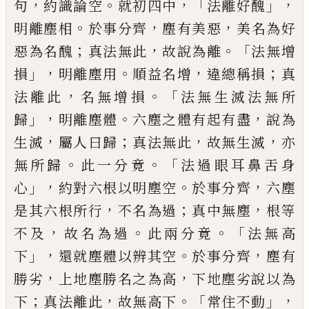
，
。
，「
」，
句
約識論空
就初四
中
法離好醜
。
，
，
明離塵相
於事分齊
塵有美惡
美
名為好
；
，
。「
惡為名
醜
真法無此
故說為離
法無
增
」，
。
，
；
損
明離塵
用
順益名增
違
總
稱損
真
，
。「
法離此
名無增損
法無生滅法無所
」，
。
，
歸
明離
塵體
六塵之體有起有盡
說為
，
；
，
，
生滅
屬人曰
歸
真法無此
故無生滅
亦
。
。
「
無所歸
此一分竟
法過眼耳鼻舌身
」，
。
，
心
約對六根以明塵空
於
事分齊
六塵
，
；
，
是其六根所行
不名為過
真中
無塵
根等
，
。
。「
不及
故名為過
此兩分竟
法無高
」，
。
，
下
還就塵體以辨其空
於事分齊
塵有
，
，
勝劣
上地塵勝名之為高
下地塵劣說以為
；
，
。「
」，
下
真
法離此
故無高下
常住不動