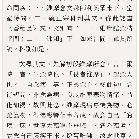
；
、
，
命問疾
三
維摩念文殊師
利與眾來下
空
。
、
。
室待問
二
就正宗科判其文
從此訖盡
〈
〉
，
：
、
香積品
來
文別有二
一
維摩詰念待
；
、「
」
，
，
聖問
二
佛知
下
如來告問
顯其所
。
。
說
科別如
是
。
。
「
次釋其文
先解初段維摩所念
言
爾
」
，
。「
」，
時
者
生念時也
長者維摩
起念人
。「
」
，
。
也
自念疾
等
正
興念心
然此句中念
，
，
、
待聖問
非念為病
良以
維摩悲物情深
待
，
。
，
化如渴
故興此念
維摩現
病專情為物
心
，
，
「
雖為物
得佛影響化事方成
故念自己
寢
，
」。
，
疾于床
世尊大慈寧不垂愍
病
為慈境
。
，
。
故念自己寢疾于床
愍苦唯佛
故念
世尊