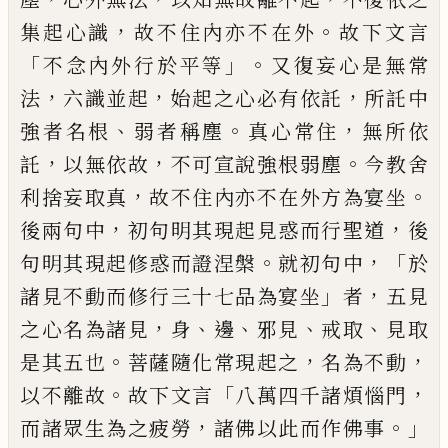
，
。
集起心識
故不住內亦不在外
故下文言
「
」。
不念內外行
於平等
又復妄心是無常
，
，
，
法
六識並起
始起
之心必有依託
所託中
、
。
，
強者名根
弱者稱塵
真心常住
無所依
，
，
。
託
以無依故
不可宣說強
根弱塵
今教舍
，
。
利捨妄取真
故不住內亦不
在外方為宴坐
，
，
後兩句中
初句明其現起見
惑而行聖道
後
。
，「
句明其現起修惑而證涅槃
就初句中
於
」
，
諸見不動而修行三十七品為宴
坐
者
五見
，
、
、
、
、
之心名為諸見
身
邊
邪見
戒取
見
取
。
，
，
是其五也
菩薩隨化常現
起
之
名為不動
。
「
，
以不離故
故下文言
八萬四千諸煩惱門
，
。」
而
諸眾生為之疲勞
諸佛以此而作佛事