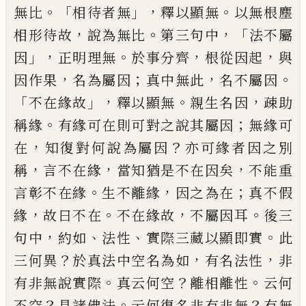
。「
」，
。
無比
相待者無
釋以顯無
以無根塵
，
。
，「
相形待故
說為無比
第三句中
法
不屬
」，
。
，
，
因
正明理無
於事分齊
根從因起
與
，
；
，
。
因
作果
名為屬因
真中無此
名不屬因
「
」，
。
，
不在緣
故
釋以顯無
親生名因
疎助
。
；
稱緣
有緣可在
則可對之說其屬因
無緣可
，
？
在
知復對何說
為屬因
亦可緣者因之別
，
，
，
稱
言不在緣
當知
猶是不在因矣
不能重
。
，
；
言彰不在緣
生不離
緣
因之為在
真不假
，
。
，
。
緣
故曰不在
不在緣故
不屬因耳
後三
，
、
、
。
句中
約如
法性
實際三藏以顯
即實
此
？
，
，
三何異
於真法中空名為如
有名法
性
非
。
？
。
有非無說實際
真云何空
離相離性
云
何
？
。
？
不空
具諸佛法
云何復名非有非無
有無