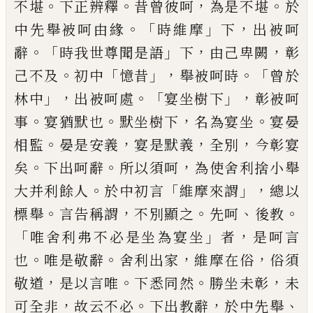
。
。
，
。
不堪
下正辨釋
昔曾彼呵
為是不堪
於
。「
」
，
中
先舉被呵由緣
時維摩
下
出被呵
。「
」
，
，
辭
時我世
尊聞是語
下
由己卑闕
彰
。
「
」，
。「
己不及
初中
憶昔
舉被呵時
曾於
」，
。「
」，
林中
出被呵處
宴坐樹下
彰
被呵
。
。
，
。
事
宴猶默也
默坐樹下
名為宴坐
宴晏
。
，
，
，
相監
晏是安義
宴是默義
全別
今彰宴
。
。
，
矣
下
出呵辭
所以須呵
為使舍利捨小舉
。
「
」，
大并利
餘人
於中初言
維摩來謂
總以
。
，
。
、
。
標舉
言告稱
謂
不別顯之
先呵
後教
「
」
，
唯舍利弗不必是坐
為宴坐
者
是呵言
。
。
，
，
也
唯是敬辭
舍利出家
維
摩在俗
俗須
，
。
。
，
敬道
是以言唯
下悉同然
勝坐
未彰
未
，
。
，
、
可全非
故云不必
下出教辭
於中先
舉