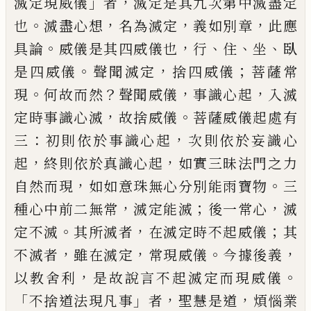
」
，
滅定現威儀
者
滅定是其九次第中滅盡定
。
，
，
，
也
滅盡心想
名
為滅定
義如別章
此應
。
，
、
、
、
具論
威儀是其四威
儀也
行
住
坐
臥
。
，
；
是四威儀
聲聞滅定
捨四威
儀
菩薩常
。
？
，
，
現
何故而然
聲聞威儀
事識心起
入滅
，
。
定時事識心滅
故捨威儀
菩薩威儀起
處有
：
，
三
初則依於事識心起
次則依於妄識
心
，
，
起
終則依於真識心起
如實三昧法門之
力
，
。
自然而現
如如意珠無心分別能雨寶物
三
，
；
，
種心中前二無常
滅定能滅
後一常心
滅
。
，
；
定不滅
其所滅者
在滅定時不起威儀
其
，
，
。
，
不
滅者
雖在滅定
常現威儀
今據後義
，
。
以教舍
利
是故說言不起滅定而現威儀
「
」
，
，
不捨道法
現凡事
者
聖慧是道
煩惱業