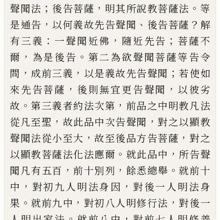
；
，
。
聲聞法
後告菩
薩
明其所說教菩薩法
等
，
、
？
是通告
以何義故
先告聲聞
後告菩薩
解
：
，
；
有三義
一聲聞近佛
隨近先告
菩薩不
，
。
爾
為是後告
第二為欲聲
聞菩薩等告令
，
，
；
問
成前三義
以是義故先告
聲聞
若使如
，
，
來先告菩薩
後則無宜更告聲
聞
以彼劣
。
，
故
第三義者約法次第
前品之中
明教凡法
，
，
從凡至聖
故此品中次告聲聞
對
之以顯教
，
，
聲聞法從小至大
故至後品方告
菩薩
對之
。
，
以顯教菩薩法化法應爾
就此品
中
所告聲
，
，
。
聞凡有五百
前十別列
餘悉總舉
就前十
，
，
中
對初九人明法身因
對後一人明
法身
。
，
，
果
就前九中
對初八人明修行法
對後
一
。
，
人明出家法
就前八中
對前七人明修善