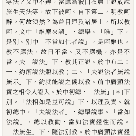
？
，
等法
文中不辨
當應為彼
白衣居士說戒說
，
。
，
施生天法等
故下被呵
自
下第二
明教呵
。
？
，
辭
何故須然
為益目連及諸
居士
所以教
。
「
」，
。「
」
，
呵
文中
維摩來謂
總舉
唯
下
。
「
」，
。
是
別
別中
不當如仁者說
是呵辭也
，
。
，
教不應法
故曰不當
又不應機
亦是不
。
「
」
，
。
：
當
夫
說法
下
教
其正說
於中有二
、
；
、「
一
約所說法體以教
二
夫
說法者無說
」
，
。
無示
下
約就能說之儀以教
前
中廣顯法
。
，「
」
寶之相令人證入
於中初總
法無
[＊]
下
。「
」
，
。
別
法相如是豈可說
下
以理
及
責
就
，「
」，
。「
初
總中
夫說法者
總舉說事
當如
」，
，
。
法說
總以教
勸
當如法寶體性而說
「
」
，
。
法無生
下
隨法別教
於中廣顯法寶體