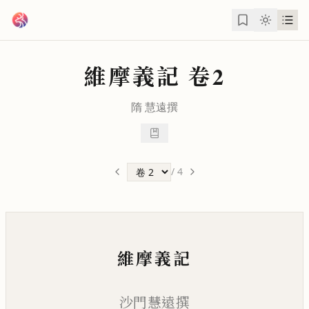
跳到主要內容
維摩義記
卷2
隋
慧遠
撰
/
4
維摩義記
沙門慧遠撰