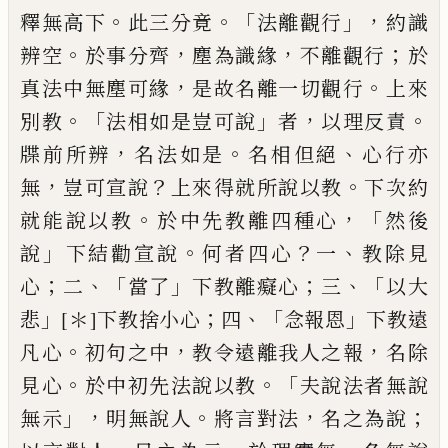
。
。「
」，
釋無高下
此三
分竟
法離觀行
約識
。
，
，
；
辨空
於事分齊
塵為識
緣
不離觀行
於
，
。
真法中無塵可緣
是故名離
一切觀行
上來
。「
」
，
。
別教
法相如是豈可說
者
以
理反責
，
。
、
牒前所辨
名法如是
名相但絕
心行
亦
，
？
。
無
豈可宣說
上來得就所說以教
下次約
。
，「
就能說以教
於中先教離四種心
然後
」
。
？
、
說
下
結勸宣說
何者四心
一
教除見
；
、「
」
；
、「
心
二
當了
下
教離癡心
三
以大
」
；
、「
」
悲
[＊]
下
教捨小心
四
念報
恩
下教遠
。
，
，
凡心
初句之中
教令遠離我人之
報
名除
。
。「
見心
於中初先法說以教
夫說法者
無說
」，
。
，
；
無示
明無說人
將言對法
名之為說