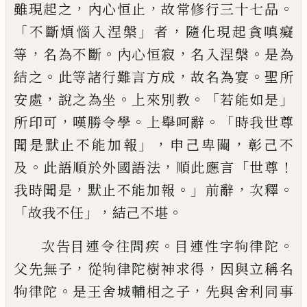
，
，
。
雖現
起之
內心恒止
故常修行三十七品
「
」
，
不斷煩
惱入涅槃
者
隨化現起貪嗔癡
，
。
，
。
等
名為不斷
內心恒寂
名入涅槃
是為
。
，
。
結之
此等諸行
難
言方成
故名為宴
聖所
，
。
。「
」
安處
說之為坐
上來
別教
若能如是
，
。
。
「
所印可
嘆勝令學
上舉呵辭
時我世尊
」，
，
聞是默止不能加報
申己卑
𨷂
彰己
不
。
，
「
！
及
此語順於外國語法
順此應言
世尊
，
。」
，
。
我
時聞是
默止不能加報
前辭
次釋
「
」，
。
故我不任
結己不堪
。
。
次告目連令往問疾
目連
性
字
𤘽
律陀
，
，
父先無子
從
𤘽
律陀樹神求得
因與立
稱
名
。
，
𤘽
律陀
是王舍城輔相之子
先與舍利同
事