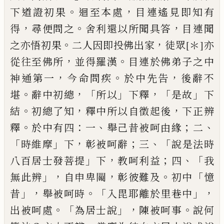
。
，
下道證初果
迴至本處
目連遙見
即知有
，
。
，
得
尋便問之
舍利還以所聞具答
目
連聞
。
，
之亦悟初果
二人因即投佛出家
徒眾
[＊]
亦
，
。
從往至佛所
並得羅漢
目連於佛弟子之
中
，
。
，
神通第一
今命問疾
於中先告
後辭不
。
，「
」
，「
」
堪
辭中初總
所以
下釋
是故
下
。
，
，
結
初總了知
釋
中所以自徵起後
下正辨
。
：
、
；
、
釋
於中有四
一
舉
己昔被呵由緣
二
「
」
，
；
、「
時維摩
下
彰被呵辭
三
說
是法時
」
，
；
、「
八百居
士
發菩提
下
教呵利益
四
我
」，
，
。
「
無此辨
自申卑
𨷂
彰彼難及
初中
憶
」，
。「
」，
昔
舉被
呵時
入毘耶離於里巷中
。「
」，
。
出被呵處
為居士
說
陳被呵事
說何