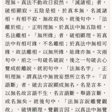
。
。「
」
，
理無
真法不動故曰寂然
滅諸
相
者
。
，
，
破相顯寂
五陰是相
於真本無
名滅諸
。
，
。
，「
相
有相不寂
無故寂矣
就後句中
法
」，
。
，
離於相
正
明理無
於真法中無五陰相
。「
」
，
。
名法離相
無所
緣
者
破相顯理
若真
，
；
法
中有相可緣
不名離
相
於真法中無相可
，
。
，
。
緣
故法離相
以無所緣
能緣亦無
次兩
，
，
句中
前之一句破名破說
後
之一句破去心
。
，「
」，
覺成前離說
就初句中
法無
名字
正
，
。「
明理無
謂真法中無彼妄想所立名
字
言
」
，
。
，
語斷
者
破去言說顯成無名
名是言本
，
。
，
以無名故言語不生
名言語斷
舉語言斷
。
，「
成
名無矣
就後句中
法無言說離覺觀
」，
。
，
故
破情
顯理
覺觀言因
以真法中無覺