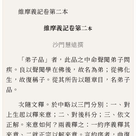
維摩義記卷第二本
維摩義記卷第二
本
沙門慧遠撰
「
」
，
弟子品
者
此品之中命聲聞弟子問
。
，
；
疾
良以
聲聞學在佛後
故名為弟
從佛化
，
。
，
生
故復稱
子
從其所告以題章目
名弟子
。
品
。
：
、
次隨文釋
於中略以三門分別
一
對
；
、
；
、
上生起
以釋來意
二
對後科分
三
依文
。
？
：
正解
來意如
何
兩義釋之
一約序義釋其
、
。
，
來意
二就正宗
以解來意
言約序者
曲復