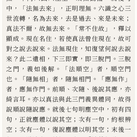
，
「
」，
。
中
法無去來
正明理無
六識之心三
，
，
、
；
世流轉
名
為去來
去是過去
來是未來
，
。「
」，
真法不爾
故無
去來
常不住故
釋以
。
，
，
顯成
現在名住
若使真
法曾住現在
故可
。
，
對之說去說來
法無現住
知復望何說去說
？
，
，
。
來
此二遣相
下三即實
即
三脫門
三脫
，
。「
」
，
之門
義如後解
法順空
者
順空
門
。「
」
，
。「
」
也
隨無相
者
隨無相門
應無作
，
。
、
、
，
者
應無作
門
前順
次隨
後說其應
亦
。
，
綺
言耳
亦以真
法與此三門義異體同
故得
。
，
說順說隨說應
就後七句明塵空中
初有四
，
；
，
句
正就塵體以
說其空
次有一句
約根辨
；
，
；
空
次有一句
復說
塵體以明其空
末後一