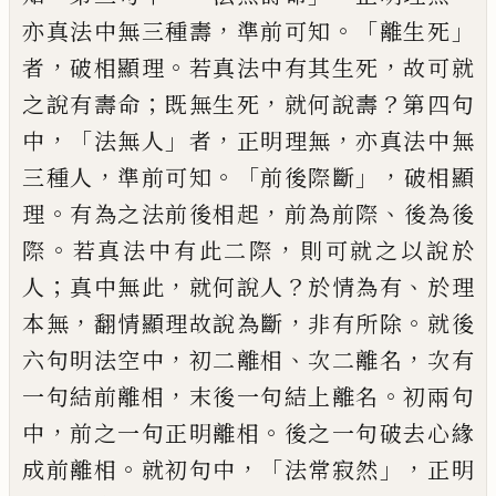
，
。
「
」
亦真法中無三種壽
準前可知
離生死
，
。
，
者
破相顯理
若真法中有其生死
故
可就
；
，
？
之說有壽命
既無生死
就何說壽
第四
句
，「
」
，
，
中
法無人
者
正明理無
亦真法中無
，
。「
」，
三種
人
準前可知
前後際斷
破相顯
。
，
、
理
有為之法
前後相起
前為前際
後為後
。
，
際
若真法中有
此二際
則可就之以說於
；
，
？
、
人
真中無此
就何
說人
於情為有
於理
，
，
。
本無
翻
情顯理故說為
斷
非有所除
就後
，
、
，
六句明法空中
初二離相
次二離名
次有
，
。
一句結前離相
末後一句結
上離名
初兩句
，
。
中
前之一句正明離相
後
之一句破去心緣
。
，「
」，
成前離相
就初句中
法常
寂然
正明