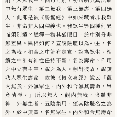
論
人無我中
四
句何別
初句明其真法體
，
，
，
中無有眾生
第二
無我
第三無壽
第四無
。
《
》
人
此即是彼
勝鬘經
中如來藏者非我眾
、
。
生
非命非人四種義也
我眾生等四種何異
？
，
而須別遣
通釋一物其
猶眼目
於中別分非
。
？
，
無差異
異相如何
宣說
陰體以為神主
名
。
，
。
之為我
和合之中計有定
實
說為眾生
相
，
。
續之中計有神性任持不斷
名為壽命
作用
，
。
，
之中立有主宰
說之為人
翻
對彼故
說無
。
《
》
「
我人眾生壽命
故彼
轉女身經
說云
觀
、
、
，
內無我
外無眾生
內外和合無其壽
命
畢
。」
，
，
竟清淨
所以無人
觀內無我
陰體非
。
，
，
神
外無生者
五陰集用
望其陰體名之為
，
，
。
外
於
中無實
名無眾生
內外和合無壽命