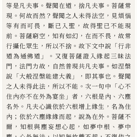
。
，
。
等是凡夫事
聲
聞在道
捨凡夫事
菩薩常
。
？
，
現
何故而然
聲
聞之人未得法空
見煩惱
，
，
等有而可畏
斷已
入聖
故得聖已不能現
。
，
，
，
前
菩薩窮空
知有如
幻
在而不畏
故常
，
。
「
行攝化眾生
所以不捨
故
下文中說
行非
」。
道為通佛道
又復菩薩證入
緣起三昧法
，
，
。
門
法門力故
自然普現共凡夫
事
如涅槃
「
」，
。
說
大般涅槃能建大義
即其事也
聲聞
，
。
「
之人未得此法
所以不能
次一句中
心
不
」
，
、
住內亦不在外為宴坐
者
六根是內
六塵
。
，
名
外
凡夫心識依於六根增上緣生
名為住
；
，
。
內
依於六塵緣緣而起
說為在外
菩薩不
，
，
、
爾
知
根與塵妄想心起
如夢中根
夢中
，
，
，
塵
心外無
法
以知無故
離
不起
不復依之