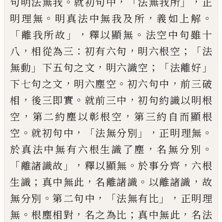
。
，「
」，
句明法無我
就初句中
法無
我所
正
。
，
。
明理無
明真法中無我及所
義如上
解
「
」，
。
離我所故
釋以顯無
法空中句雖十
，
：
，
；「
八
相
從為三
初有六句
明六根空
法
」
，
；「
」
無動
下五句
之文
明六識空
法離好
，
。
，
下七句之文
明六塵
空
初六句中
前三破
，
。
，
相
後三即實
就前三中
初句約識以明根
，
，
空
第二
約
塵以彰根空
第
三約自而顯根
。
，「
」，
。
空
就初句中
法無分別
正明
理無
，
。
於真法中無有六根生識了塵
名無分
別
「
」，
。
，
離諸識故
釋以顯無
於事分齊
六根
；
，
。
，
生識
真中無此
名離諸識
以離諸識
故
。
，「
」，
無分別
第
二句中
法無有比
正明理
。
，
；
，
無
根塵相對
名之為
比
真中無此
名法