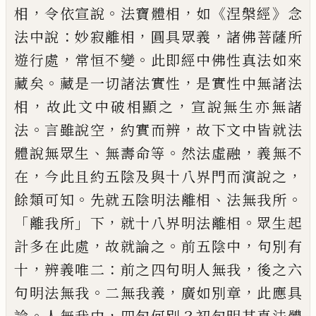
，
。
，
《
》
相
令依宣說
法寶體相
如
涅槃經
念
：
，
，
法中說
妙寂離相
圓具眾義
諸佛
菩薩所
，
。
遊行處
常恒不變
此即經中佛性真
法如來
。
，
藏矣
藏是一切諸法實性
是實性中
無諸法
，
，
相
故此文中破相顯之
宣說無生亦
無諸
。
，
，
法
言雖說空
約實而辨
故下文中皆就
法
、
。
，
體說無眾生
無壽命等
然法虛融
義無不
，
，
在
今此且約五陰及與十八界門而演說之
。
、
。
餘類可知
先就五陰明法離相
法無我所
「
」
，
。
離
我所
下
就十八界明法離相
眾生起
，
。
，
計多在
此處
故就論之
前五陰中
句別有
，
：
，
十
辨義唯
二
前之四句明人無我
後之六
。
，
，
句明法無我
二無我義
廣如別章
此應具
。
，
？