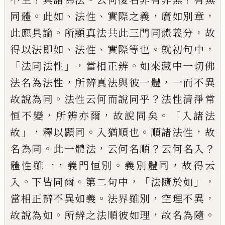
。
、
、
，
，
同體
此如
法性
實際之義
廣如別章
。
，
此應具
論
所顯真法共此三門同體義分
故
、
、
。
，
得以法
即如
法性
實際等也
就初句中
「
」，
。
法同法性
當
相正辨
如來藏中一切佛
，
，
法名為法性
所辨
真法與彼一體
一而不異
。
？
故說為同
法性云
何而說同乎
法性清淨常
，
，
。「
恒不變
所辨亦爾
故說同矣
入諸法
」，
。
。
，
故
釋以顯同
入猶順也
順
諸法性
故
。
，
？
？
名為同
此一體法
云何名順
云何
名入
，
。
，
體性雖一
義門恒別
義別體同
故得云
。
。
，「
」，
入
下皆同爾
第二句中
法隨於如
。
，
，
當相正辨
不異如義
法界雖別
空理不異
。
，
。
故說為如
所
辨之法順彼如理
故名為隨