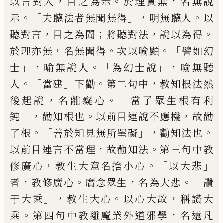
，
。
，
以
言對人
目之為示
於理實無
名無說
。「
」，
。
示
夫聽
法者
無聞
無得
明無聽人
以
，
；
，
。
聽對言
目之為聞
將
聽對法
說以為得
，
。
。「
於理亦無
名無聞得
次以
喻顯
譬如幻
」，
。「
」，
士
喻無說人
為幻士說
喻無聽
。「
」
。
，
人
當建
下勸
第二句中
教知根法然
，
。「
後起說
名離癡心
當了眾生根有利
」，
。
，
鈍
勸知根也
以
前目連說不應機
故勸
。「
」，
。
了根
善於知見
無
所罣
礙
勸知法也
，
。
以前目連言不當理
故勸知法
第三句中教
，
。「
」
修廣心
教生大意名捨小心
以
大悲
，
。
，
。「
者
教修廣心
廣念眾生
名為大悲
讚
」，
。
，
于
大乘
教生大心
以心大故
稱讚大
。
，
乘
第四句
中教離魔業外道邪學
名遠凡