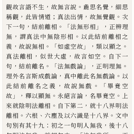
，
。
，
觀故言語不
生
故無言說
麁思名覺
細
思
，
；
，
。
稱觀
此皆
情
道
真法出情
故無覺觀
次
，
。
「
」，
下一句
結前離相
法無形相
正辨理
，
。
無
謂真法中無陰形相
以
此結前離相之
，
。「
」，
。
義
故說無相
如虛空故
類以
顯之
，
，
。
真法離相
似世大虛
故言如空
自下一
，
。「
」，
。
句
結前離名
法無戲論
正明理無
，
。
理外名言
斯成戲論
真中離此名無戲論
以
，
。「
此結前離
名之義
故說無戲
畢竟空
」，
。
，
。
故
釋以顯無
永絕
言論
名畢竟空
上
。
，
來就陰明法離相
自下第
二
就十八界明法
。
、
。
離相
六根
六塵及以六識
是十八界
文中
：
，
句別有其十九
初之一句明
人無我
後十八