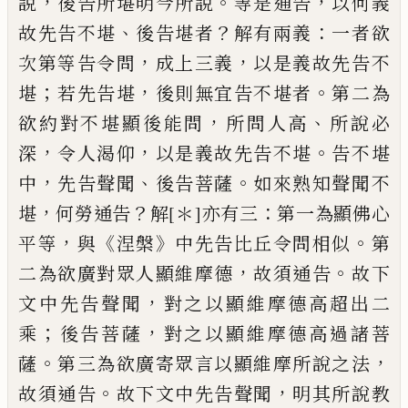
，
。
，
說
後告所堪明今所說
等是通告
以何義
、
？
：
故先告不堪
後告堪者
解有兩義
一
者欲
，
，
次第等告令問
成上三義
以是義故先
告不
；
，
。
堪
若先告堪
後則無宜告不堪者
第二
為
，
、
欲約對不堪顯後能問
所問人高
所說必
，
，
。
深
令人渴仰
以是義故先告不堪
告不堪
，
、
。
中
先告聲聞
後告菩薩
如來熟知聲聞不
，
？
：
堪
何
勞通告
解
[＊]
亦
有三
第一為顯佛心
，
《
》
。
平等
與
涅槃
中先告比丘令問相似
第
，
。
二為欲廣對
眾人顯維摩德
故須通告
故下
，
文中先告聲
聞
對之以顯維摩德高超出二
；
，
乘
後告菩薩
對之以顯維摩德高過諸菩
。
，
薩
第三為欲廣
寄眾言以顯維摩所說之法
。
，
故須通告
故下
文中先告聲聞
明其所說教