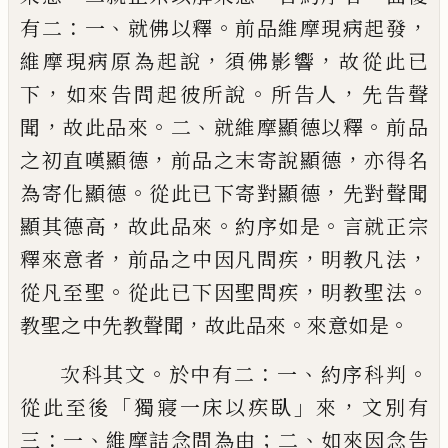
：
、
。
，
有二
一
就佛以釋
前品維摩現病起發
，
，
維摩現病原為起說
須佛
影響
故從此已
，
。
，
下
如來告問起彼所說
所告
人
先告聲
，
。
、
。
聞
故此品來
二
就維摩顯德以釋
前品
，
，
之初直嘆顯德
前品之末寄說顯德
亦
得名
。
，
為寄化顯德
從此已下寄對顯德
先對
聲聞
，
。
。
顯其德高
故此品來
約序如是
言就正
宗
，
，
，
釋來意者
前品之中因凡問疾
明教凡法
。
，
。
從凡至聖
從此已下因聖問疾
明教聖法
，
。
。
教
聖之中先教聲聞
故此品來
來意如是
。
：
、
。
次科
其文
於中有二
一
約序科判
「
」
，
從此至後
獨寢
一床以疾臥
來
文別有
：
、
；
、
三
一
維摩詰念問為
由
二
如來因念告