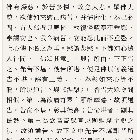
，
，
。
佛有深慈
於苦多憐
故念大悲
舉佛大
，
，
，
慈
欲使如來愍己病苦
并憐所化
為己必
。
，
。
問
有大慈者
見
應憐
故復怪嘖寧不垂愍
。
，
。
寧謂
安也
我今病苦
安能忍此而不垂愍
。
。
上心憐
下
名之為垂
愍謂悲愍
下佛知心遣
。「
」，
。
人往
問
佛知其意
興告所由
下正告
。
、
，
之
先告不堪
後告所堪
便足佛以何義通
。
：
、
告不堪
解有三
義
一
為彰如來心等不
，
。
《
》
偏
所以通告
與
涅槃
中普告大眾令問
。
，
相似
第二為欲廣寄眾言
顯維摩德
故須通
。
，
；
，
告
告命不堪
彰其德高
告
命堪者
顯其
。
德妙
第三為欲廣寄眾言以顯
維摩所說之
，
。
法
故須通告
故下文中先告不
堪彰昔所