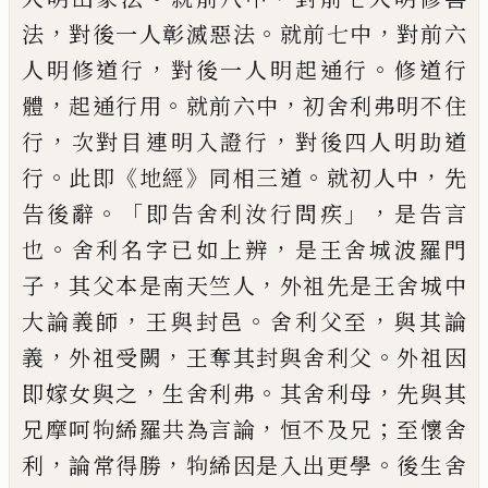
，
。
，
法
對後一人彰滅惡法
就前七中
對前六
，
。
人
明修道行
對後一人明起通行
修道行
，
。
，
體
起
通行用
就前六中
初舍利弗明不住
，
，
行
次對
目連明入證行
對後四人明助道
。
《
》
。
，
行
此即
地
經
同相三道
就初人中
先
。「
」，
告後辭
即告舍利
汝行問疾
是告言
。
，
也
舍利名字已如上辨
是
王舍城波羅門
，
，
子
其父本是南天竺人
外祖
先是王舍城中
，
。
，
大論義師
王與封邑
舍利父
至
與其論
，
，
。
義
外祖受闕
王奪其封與舍利父
外祖因
，
。
，
即嫁女與之
生舍利弗
其舍利母
先
與其
，
；
兄摩呵
𤘽
絺羅共為言論
恒不及兄
至
懷舍
，
，
。
利
論常得勝
𤘽
絺因是入出更學
後生舍