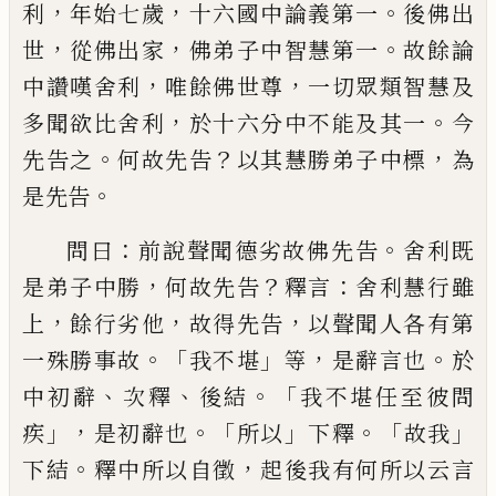
，
，
。
利
年始七歲
十六國中論義第一
後佛出
，
，
。
世
從佛出家
佛弟子中智慧第一
故餘論
，
，
中讚
嘆舍利
唯
餘
佛世尊
一切眾類智慧及
，
。
多聞
欲比舍利
於十六分中不能及其一
今
。
？
，
先告
之
何故先告
以其慧勝弟子中標
為
。
是先告
：
。
問曰
前說聲聞德劣故佛先告
舍利既
，
？
：
是弟
子中勝
何故先告
釋言
舍利慧行雖
，
，
，
上
餘行
劣他
故
得
先告
以聲聞人各有第
。「
」
，
。
一殊勝事
故
我不堪
等
是辭言也
於
、
、
。
「
中初辭
次釋
後結
我不堪任至彼問
」，
。「
」
。「
」
疾
是初辭也
所以
下釋
故
我
。
，
下結
釋中所以自徵
起後我有何所以云
言