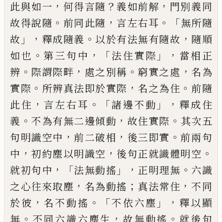
，
？
，
此與如一
何得
言隨
義如前解
門別義同
。
，
。「
故得說隨
前同此
隨
言左右耳
無所隨
」，
。
，
故
釋成隨義
以於有法
無有隨故
隨順
。
，「
」，
如也
第三句中
法住實際
當
相正
。
，
。
，
辨
際謂際畔
處之別稱
窮實之處
名為
。
，
。
實際
所辨真法即於實際
名之為住
前隨
，
。「
」，
此
住
言左右耳
諸邊不動
釋成住
。
，
。
義
不為有無
二邊傾動
故住實際
其次五
，
，
。
句明識空中
前
二破相
後三即實
前兩句
，
，
。
中
初約塵以明識
空
後句正就識體明空
，「
」，
。
就初句中
法無動搖
正明理無
六識
，
；
，
之心往來取塵
名為動搖
真
法常住
不同
，
。「
」，
於彼
名不動搖
不依六塵
釋以
顯
。
，
。
無
不同六識六塵生
故無動搖
就後句