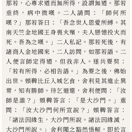
，
，
。
那若
心專求道而無所得
設謂無道
那若
，
。
：「
垂終
病中微嘆
二人請問
師何所
？」
：「
。
嘆
那若答
曰
吾念世人恩愛所縛
其
，
南天竺金地國王
身喪火殯
夫人戀憶投火而
。
。」
。
，
死
吾為之嘆
二
人私記
那若死後
有
，
，
。
諸商人金地國來
二人
訪問
如那若語
二
，
。
：
人便言師定得道
但我非
人
遂共要契
「
，
。」
，
若有所得
必相告語
為要之後
佛始
。
，
出世
頞鞞比丘入城乞食
舍利見其進
止異
，
。
，
：「
常
知有勝師
待乞迴還
舍利便問
汝
？」
：「
。」
師
是誰
頞鞞答言
是大沙門
重
：「
？」
：
問
汝大沙門何
所宣說
頞鞞答言
「
，
。
，
諸法因緣生
大沙門所說
諸法因緣滅
。」
，
大沙門所說
舍利
聞
之豁然悟
解
即於言