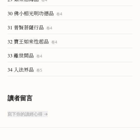
30 佛小相光明功德品
卷
4
31 普賢菩薩行品
卷
4
32 寶王如來性起品
卷
4
33 離世間品
卷
4
34 入法界品
卷
5
讀者留言
寫下你的讀經心得 →