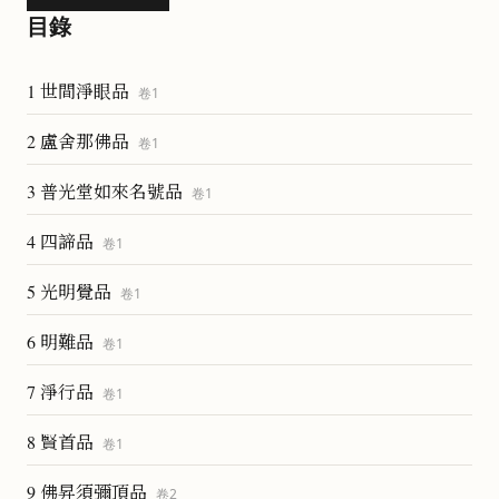
目錄
1 世間淨眼品
卷
1
2 盧舍那佛品
卷
1
3 普光堂如來名號品
卷
1
4 四諦品
卷
1
5 光明覺品
卷
1
6 明難品
卷
1
7 淨行品
卷
1
8 賢首品
卷
1
9 佛昇須彌頂品
卷
2