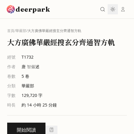
跳到主要內容
deerpark
首頁
/
華嚴部
/
大方廣佛華嚴經搜玄分齊通智方軌
大方廣佛華嚴經搜玄分齊通智方軌
經號
T1732
作者
唐
智儼
述
卷數
5
卷
分類
華嚴部
字數
129,720
字
時長
約 14 小時 25 分鐘
開始閱讀