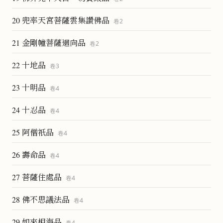
20 兜率天宮菩薩雲集讚佛品
卷
2
21 金剛幢菩薩迴向品
卷
2
22 十地品
卷
3
23 十明品
卷
4
24 十忍品
卷
4
25 阿僧祇品
卷
4
26 壽命品
卷
4
27 菩薩住處品
卷
4
28 佛不思議法品
卷
4
29 如來相海品
卷
4