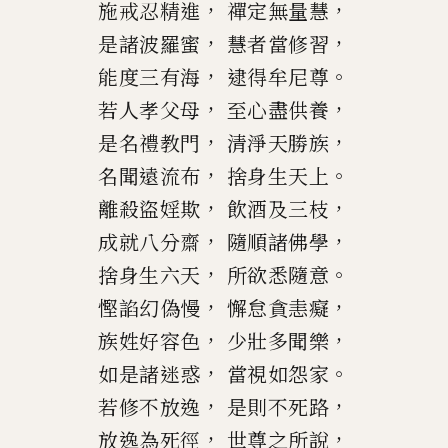
，
，
施戒忍精進
禪定無量慧
，
，
是諸波羅蜜
慧者當修習
，
。
能度三有海
逮得牟尼尊
，
，
若人孝父母
至心盡供養
，
，
是名禮教門
清淨天勝族
，
。
名聞遠流布
捨身生天上
，
，
離殺盜婬欺
飲酒及三枝
，
，
成就八分
齋
隨順諸佛學
，
。
捨身生六天
所欲悉隨意
，
，
慳諂幻偽慢
懈怠貪恚癡
，
，
族姓好容色
少壯多聞樂
，
。
如是諸迷惑
當視如怨家
，
，
若修不放逸
是則不死路
，
，
放逸為死徑
世尊之所說