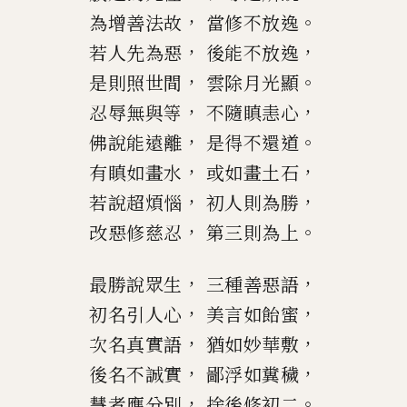
，
。
為增善法故
當修不放逸
，
，
若人先為惡
後能不放逸
，
。
是則照世間
雲除月光顯
，
，
忍辱無與等
不隨瞋恚心
，
。
佛說能遠離
是得不還道
，
，
有瞋如畫水
或如畫土石
，
，
若說
超
煩惱
初人則為勝
，
。
改惡修慈忍
第三則為上
，
，
最勝說眾生
三種善惡語
，
，
初名引人心
美言如飴蜜
，
，
次名真實語
猶如妙華敷
，
，
後名不誠實
鄙浮如糞穢
，
。
慧者應分別
捨後修初二