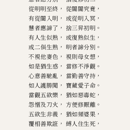
，
，
從明明至終
從闇闇究竟
，
，
有從闇入明
或從明入冥
，
。
慧者應諦了
捨三昇初明
，
，
有人生似熟
或復熟似生
，
。
或二俱生熟
明者諦分別
，
，
不視他妻色
視則母女想
，
。
如是猶生惑
當修不淨觀
，
，
心意善馳亂
當勤善守持
，
。
如人護勝聞
寶藏愛子命
，
，
當觀五欲樂
猶如惡毒蛇
，
。
怨憎及
刀
火
方便修厭離
，
，
五欲生非義
猶如頻婆果
，
，
覆相善欺誑
縛人住生死