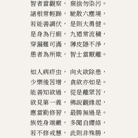
，
。
智者當觀察
棄捨勿染污
，
，
諸根常輕躁
馳散六塵境
，
。
若能善調伏
是則大勇健
，
，
是身為行廁
九道常流穢
，
，
穿漏難可滿
薄皮隱不淨
，
。
愚者為所欺
智
士
當厭離
，
，
如人病疥虫
向火欲除患
，
。
少樂後苦增
貪欲亦如是
，
，
能善知欲過
從是離眾苦
，
，
欲見第一義
佛說觀緣起
，
。
應當勤修習
最勝無過是
，
，
族姓身端嚴
多聞自
纓絡
，
，
若不修戒慧
此則非殊勝