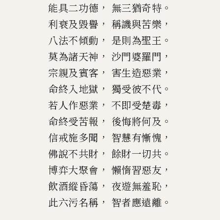
，
。
能具二功德
無三猶奇特
，
，
利衰及毀譽
稱譏與苦樂
，
。
八法不傾動
是則為聖王
，
，
莫為諸天神
沙門婆羅門
，
，
宗親及賓客
害生造惡業
，
。
命終入地獄
獨受彼不代
，
，
若人作惡業
不即受楚毒
，
。
命終受苦報
後悔將何及
，
，
信戒施多聞
智慧有慚愧
，
。
佛說不共財
餘財一切共
，
，
博
弈
大聚會
懶惰習惡友
，
，
飲酒縱昏蕩
夜遊無羞恥
，
。
此六污名稱
智者應遠離