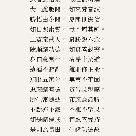
，
，
大王雖數聞
如來梵音說
，
，
勝悟由多聞
屢聞則深信
，
。
如日照素質
豈不增其鮮
，
，
三寶施戒天
最勝說六念
，
。
隨順諸功德
如實善觀察
，
，
身口意常行
清淨十業道
，
。
遠酒不醉亂
離
邪修
正命
，
，
知財五家分
無常不牢固
，
。
惠施諸有德
貧苦及親屬
，
，
所生常隨逐
布施為最勝
，
。
不斷亦不滅
不離不望果
，
，
如是諸淨戒
宜應善受持
，
，
是則為良
田
生諸功德故