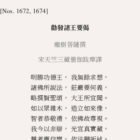
[Nos. 1672, 1674]
勸發諸王要偈
龍樹菩薩撰
宋天竺三藏
僧伽
跋摩譯
，
，
明勝功德王
我無餘求想
，
，
諸佛所說法
莊嚴要何義
，
。
略撰賢聖頌
大王所宜聞
，
，
如以眾雜木
造立如來像
，
。
智者恭敬禮
依佛故
尊視
，
，
我今以非辯
光
宣真
實
藏
，
。
慧者應信樂
依法聽所述