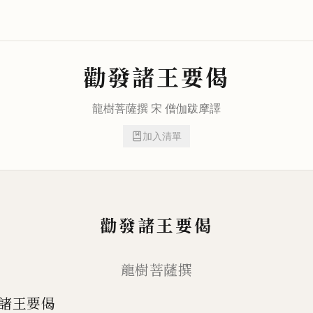
勸發諸王要偈
龍樹菩薩
撰 宋
僧伽跋摩
譯
加入清單
勸發諸王要偈
龍樹菩薩撰
諸王要偈