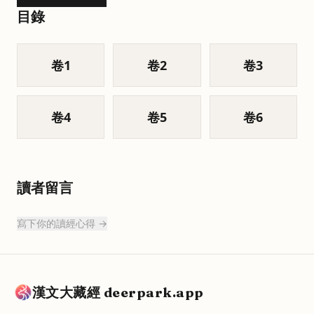
目錄
卷
1
卷
2
卷
3
卷
4
卷
5
卷
6
讀者留言
寫下你的讀經心得 →
漢文大藏經 deerpark.app