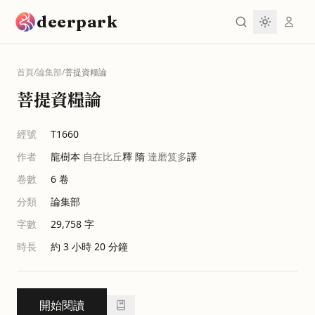
跳到主要內容
deerpark
首頁
/
論集部
/
菩提資糧論
菩提資糧論
經號
T1660
作者
龍樹本
自在比丘
釋 隋
達磨笈多
譯
卷數
6
卷
分類
論集部
字數
29,758
字
時長
約 3 小時 20 分鐘
開始閱讀