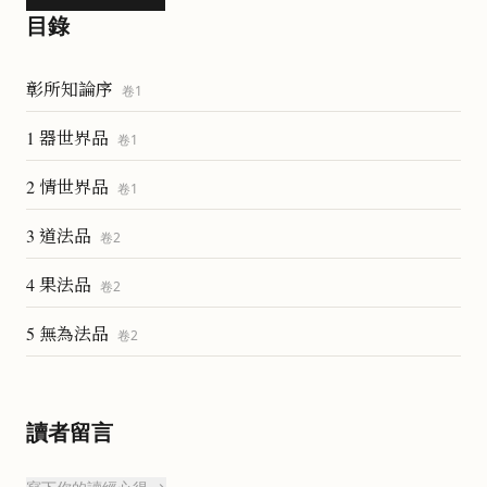
目錄
彰所知論序
卷
1
1 器世界品
卷
1
2 情世界品
卷
1
3 道法品
卷
2
4 果法品
卷
2
5 無為法品
卷
2
讀者留言