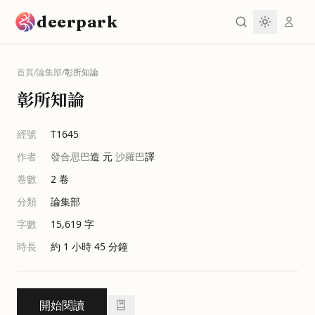
跳到主要內容
deerpark
首頁
/
論集部
/
彰所知論
彰所知論
經號
T1645
作者
發合思巴
造 元
沙羅巴
譯
卷數
2
卷
分類
論集部
字數
15,619
字
時長
約 1 小時 45 分鐘
開始閱讀