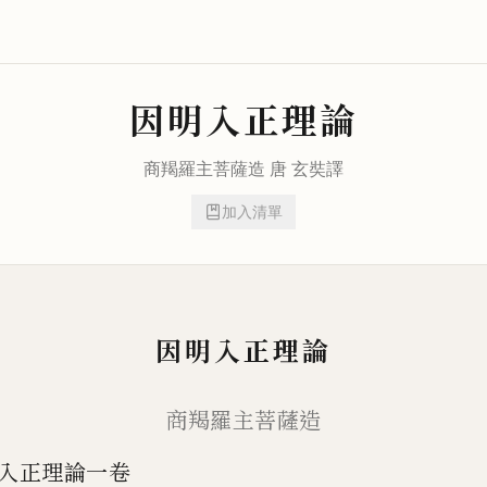
因明入正理論
商羯羅主菩薩
造 唐
玄奘
譯
加入清單
因明入正理論
商羯羅主菩薩造
入正理論一卷