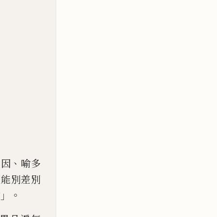
、
、
因
喻多
成能別差別
」。
常