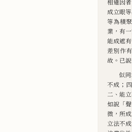
相違因者
成立眼
等
等為積
，
業
有一
能成遮有
差別作
。
故
已說
似同
；
不成
、
二
能立
「
如說
聲
，
微
所成
立法不成