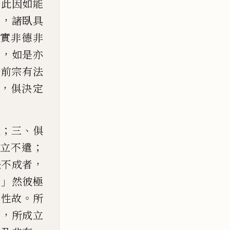
。
此因如能
，
用
諸臥具
實非
德非
，
等
如是亦
於前宗有法
，
俱決定
；
、
成
三
俱
；
立不遣
，
法不成者
。」
然彼極
。
礙性故
所
，
有
所成立