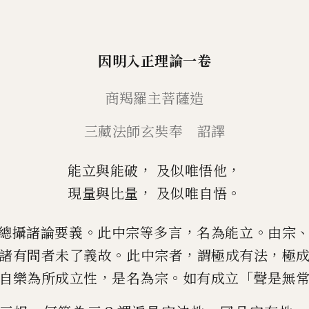
因明入正理論
一卷
商羯羅
主
菩薩造
三藏
法師玄奘
奉 詔
譯
，
，
能立與能破
及似
唯
悟他
，
。
現量與比量
及似
唯
自悟
。
，
。
總攝諸論要義
此中宗等多言
名為能
立
由宗
。
，
，
諸有問者未了義
故
此中宗者
謂極成有法
極
，
。
「
自樂為所成立性
是名為宗
如有
成立
聲是無