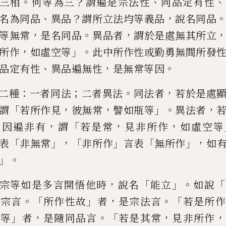
。
？
、
、
三相
何等為三
謂遍是宗法性
同品
定有性
、
？
，
名為同品
異品
謂
所立法均等義品
說名同品
，
。
，
等無常
是名同品
異品者
謂於是處無其
所立
，
」。
所作
如虛空等
此中
所作性或勤勇無間所發
、
，
。
品定有
性
異品遍無性
是無常等因
：
；
。
，
二種
一者同法
二者異法
同法者
若
於是處
「
，
，
」。
，
謂
若所作見
彼無常
譬如瓶等
異法者
，
，
「
，
，
因遍非有
謂
若是常
見非所作
如虛
空等
「
」，「
」
「
」，
表
非無常
非所作
言表
無
所作
如
」。
，
「
」。
「
宗
等如是多言開悟他時
說名
能
立
如說
。「
」
，
。「
立宗言
所作性故
者
是宗法言
若是所作
」
，
。「
，
，
瓶等
者
是隨同品言
若是其常
見非所作