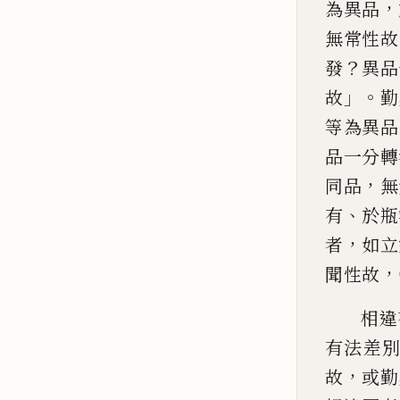
，
為異品
無常性故
？
發
異品
」。
故
勤
等為異品
品一分轉
，
同品
無
、
有
於
瓶
，
者
如立
，
聞性故
相違
有法差
，
故
或
勤