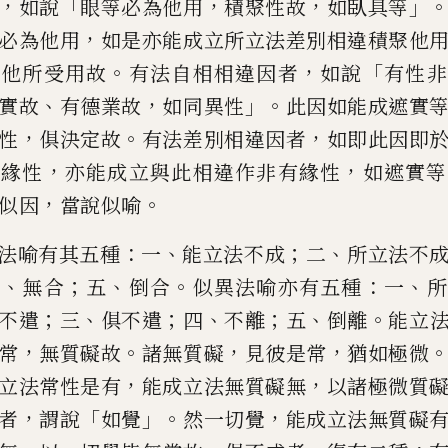
，
「
，
，
」
如說
眼等必為
他用
積聚性故
如臥具等
，
必為他用
如是亦能成立所立法差別相
違積聚他
。
，
「
聚他所受用
故
有法自相相違因者
如說
有性非
、
，
」。
實故
有德業故
如同異性
此因如能成遮實
，
。
，
性
俱決定故
有法差別相違因者
如即此因
即
，
，
有緣性
亦能成立與
此相違作非有緣性
如遮實等
，
。
似因
當說似喻
：
、
；
、
法喻有其五種
一
能立法不成
二
所立
法不
、
；
、
。
：
、
四
無合
五
倒合
似異法喻
亦有五種
一
所
；
、
；
、
；
、
。
不遣
三
俱不
遣
四
不離
五
倒離
能立
，
。
，
，
常
無質礙故
諸無質礙
見彼是常
猶如極
微
，
，
立法常性是有
能成立法
無質礙無
以諸極微質
，
「
」。
，
者
謂說
如覺
然一切覺
能成立法無質礙