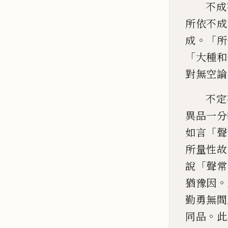
不成
所依不成
。「
成
所
「
大種和
對無空論
不定
異品一分
「
如言
聲
所量性故
「
說
聲常
。
猶豫因
勤勇無間
。
同品
此