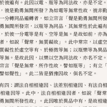
。
、
，
於
彼遍有
此因以電
瓶等
為同法故
亦是
不定
，
？
，
彼是勤勇無間所
發
為如電等無常性故
彼非
，
「
一分轉同品遍轉者
如立宗言
聲
是勤勇無間所
，
，
勇無間所發
宗
以瓶等為同品
其無常性於此遍
，
、
。
，
於彼一分電等是有
空等
是無
是故如前
亦
，
「
，
」。
，
者
如說
聲常
無質礙故
此中常宗
以虛
、
；
質礙性於虛空等有
於極
微等無
以瓶樂等為異
。
，
，
等無
是故此因
以樂以空為同法故
亦
名不定
「
，
，
」；
宗言
聲是無常
所作性故
譬如瓶等
有立
」。
，
。
譬如聲性
此二皆是猶豫因故
俱名不定
：
、
、
有四
謂法自
相
相違因
法差別相違
因
有法自
。
，
，
「
別相違因等
此
中
法自相相違因者
如說
聲常
」。
，
勇無間所發性故
此因
唯
於異品中有
是故相