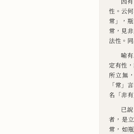
因有
。
性
云何
」，
常
瓶
，
常
見非
。
法
性
同
喻有
，
定有性
所
立無
「
」
常
言
「
名
非有
已說
，
者
是
，
常
如