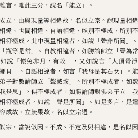
。
，
「
」。
離言
唯
此三分
說名
能立
，
，
。
成立
由與現量等相違故
名似立宗
謂現量相
、
、
、
、
相違
世間相違
自語相違
能別不極成
所別
。
，
「
」
相符極成
此中現量相違者
如說
聲非
所聞
「
」。
，
「
瓶等是常
自教相
違者
如勝論師立
聲為
，
「
，
」，
「
如
說
懷兔非月
有故
又如說言
人頂骨淨
」。
，
「
」。
螺貝
自語相違者
如言
我母
是其石女
「
」。
，
弟子對數論
師立
聲滅壞
所別不極成者
如
」。
，
「
我是思
俱不極成者
如勝論師
對佛弟子立
，
「
」。
，
相符極成
者
如說
聲是所聞
如是多言
是
、
，
。
容成故
立無果故
名似立宗過
，
。
、
，
似宗
當說似因
不成
不定及與相違
是名似因