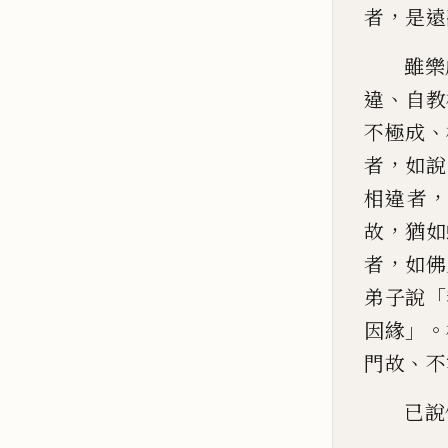
，
者
是遠
雖樂
、
違
自教
、
不極
成
，
者
如說
相違者
，
故
猶如
，
者
如佛
「
弟子說
」。
因緣
、
門故
不
已說