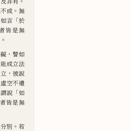
。
有及非有
。
俱不成
無
。
「
如言
於
者皆是
無
。
品
，
質礙
譬如
，
能成立法
，
能立
彼說
彼虛空不遣
，
「
謂說
如
者皆是無
。
無分別
若