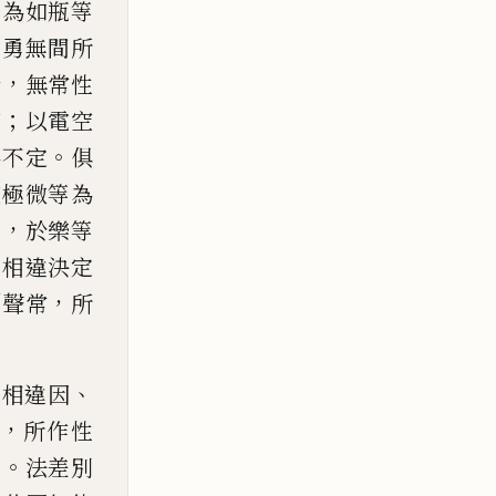
。
為如瓶等
勤勇無間所
，
發
無常性
；
有
以
電空
。
為不定
俱
空極
微等為
，
品
於樂等
。
相違決定
「
，
聲常
所
、
相相違因
，
所作性
。
違
法差別