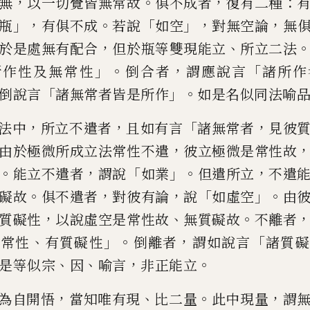
，
。
，
：
無
以一切覺皆無常故
俱不成者
復有二種
」，
。
「
」，
，
瓶
有俱不成
若說
如空
對
無空
論
無
，
、
於是處無有配合
但於瓶等
雙現能立
所立二法
」。
，
「
所作性
及無常性
倒合者
謂應說言
諸所作
「
」。
倒說言
諸無常者皆是所作
如是
名似同法喻
，
，
「
，
法中
所立不遣者
且如有言
諸無常者
見彼
，
由於極微所成立法
常性不
遣
彼立極微是常性故
。
，
「
」。
，
能立不遣者
謂說
如業
但遣所
立
不遣
。
，
，
「
」。
礙故
俱不遣
者
對彼有論
說
如虛空
由
，
、
。
質礙性
以說虛空是常性故
無質礙
故
不離者
、
」。
，
「
無常性
有質礙性
倒離者
謂如說言
諸質礙
、
、
，
。
是等似宗
因
喻言
非正能立
，
、
。
，
為自開悟
當知唯有現
比二量
此中
現量
謂