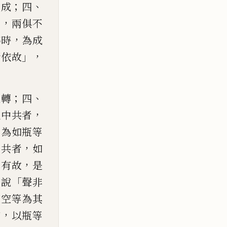
；
、
不成
四
」，
兩俱不
，
惑時
為
成
」，
所依故
；
、
遍轉
四
，
此中共者
。
為如
瓶等
，
不共者
如
，
非有
故
是
「
如說
聲非
電空
等為其
，
宗
以瓶等