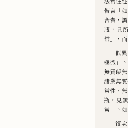
法常住性
「
若言
如
，
合者
謂
，
瓶
見
」，
常
而
似異
」。
極微
無質礙無
諸業無質
、
常性
無
，
瓶
見
」。
常
如
復次