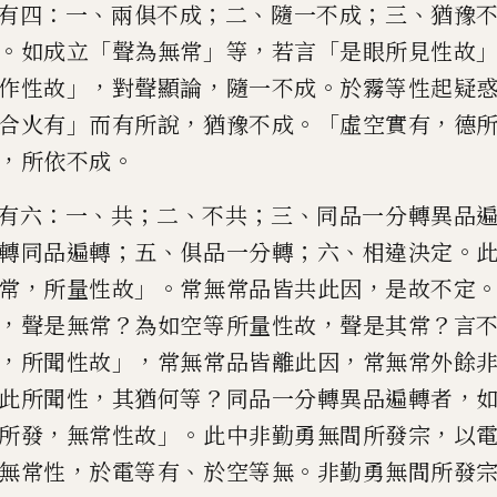
：
、
；
、
；
、
有四
一
兩俱不成
二
隨一不成
三
猶豫
。
「
」
，
「
如成立
聲為無常
等
若
言
是眼所見性故
」，
，
。
作性故
對
聲顯論
隨一不成
於霧等性起疑
」
，
。「
，
合火有
而有所說
猶豫不成
虛
空實有
德
，
。
所依不成
：
、
；
、
；
、
有六
一
共
二
不共
三
同品一分轉異品
；
、
；
、
。
轉同品遍轉
五
俱品一分
轉
六
相違決定
，
」。
，
常
所量
性故
常無常品皆共此因
是故不定
，
？
，
？
聲是無常
為如空等所量
性故
聲是其常
言
，
」，
，
所聞
性故
常無常品皆離此因
常無常外餘
，
？
，
此所聞性
其猶何等
同品一分
轉異品遍轉者
，
」。
，
所發
無常性故
此中非勤勇無間所發宗
以
，
、
。
無常性
於電等有
於空等
無
非勤勇無間所發