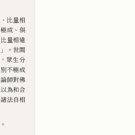
、
違
比量相
、
不極成
俱
。
比量相違
」。
常
世間
，
眾
生分
能別不極成
數論師對
佛
我以為和合
遣諸法自
相
。