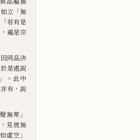
異品遍無
。
「
如立
無
，「
若有是
，
性
遍是宗
顯因同品決
若於是處說
」。
此中
，
有非有
說
」
聲無常
，
見彼無
」
如虛空