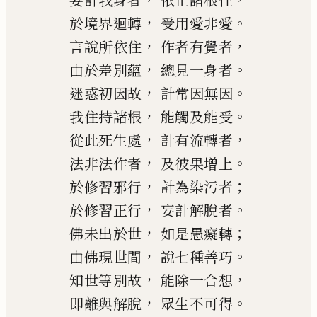
妄計我身者
依止諸根住
，
。
於境界迴轉
受用愛非愛
，
，
言說所依住
作者有覺者
，
。
由於差別蘊
總見一身者
，
。
迷惑初因故
計常因無因
，
。
我住持諸根
能觸及能受
，
，
從此死生處
計有流轉者
，
。
法非法作者
及彼果增上
，
；
於修習邪行
計為染污者
，
。
於修習正行
妄計解脫者
，
；
佛未出於世
如是愚癡轉
，
。
由佛現世間
說七種善巧
，
，
知世等別故
能除一合想
，
。
即離與解脫
眾生不可得