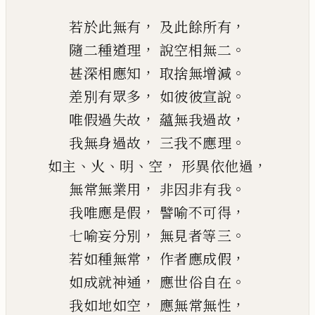
，
，
若於此無有
及此餘所有
，
。
隨二種道理
說空相無二
，
。
甚深相應知
取捨無增減
，
。
差別有眾多
如彼彼宣說
，
，
唯假過失故
蘊無我過故
，
。
我無身過故
三我不應理
、
、
、
，
，
如主
火
明
空
形異依他過
，
。
無常無業用
非因非有我
，
，
我
唯應
是假
譬喻不可得
，
。
七喻妄分別
無見者等三
，
，
若如種無常
作者應成假
，
。
如成就神通
應世俗自在
，
，
我如地如空
應無常無性