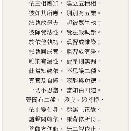
，
，
依三相應知
建立五種相
，
。
彼如其所應
別別有五業
，
；
法執故愚夫
起彼眾生執
，
。
彼除覺法性
覺法我執斷
，
；
於依他執初
熏習成雜染
，
。
無執圓成實
熏習成清淨
，
，
雜染有漏性
清淨則無漏
，
。
此當知轉依
不思議二種
，
，
真實及自體
寂靜與功德
，
。
一切不思議
當知由四道
，
、
，
聲聞有二種
趣寂
趣菩提
，
。
依止變化身
趣無上正覺
，
；
諸聲聞轉依
厭背修所得
，
，
菩薩方便修
無二智依止