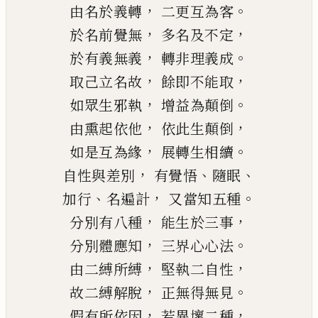
，
。
由名於義轉
二更互為客
，
，
於名前覺無
多名及不定
，
。
於有義無義
轉非理義成
，
，
取己立名故
餘即不能取
，
。
如眾生邪執
增益為顛倒
，
，
由熏起依他
依此生顛倒
，
。
如是互為緣
展轉生相續
，
、
、
自性與差別
有覺悟
隨眠
、
，
。
加行
名遍計
又當知五種
，
，
分別有八種
能生於三事
，
。
分別體應知
三界心心法
，
，
由二縛所縛
堅執二自性
，
。
故二縛解脫
正無得無見
，
，
假有所依因
若異壞二種