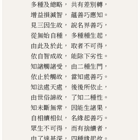
，
，
多種及總略
共有差別轉
，
。
增益損減智
蘊善巧應知
，
，
見三因生故
說名界善巧
，
，
從無始自種
多種種生起
，
，
由此及於此
取者不可得
，
。
依自智成故
能除下劣性
，
，
知諸觸諸受
由二種生門
，
。
依止於觸故
當知處善巧
，
，
知
法處天處
後後所依止
，
。
由世俗諦
故
了知二種性
，
，
知未斷無常
因能生諸果
，
。
自相續相似
名緣起善巧
，
，
眾生不可得
而有捨續者
，
。
由了達甚深
四種緣起故