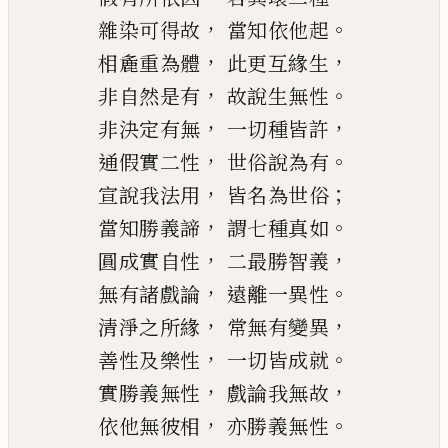
，
。
雜染可得故
當知依他起
，
，
相麁重為體
此更互緣生
，
。
非自然是有
故說生無性
，
，
非決定有無
一切種皆許
，
。
通假實二性
世俗說為有
，
；
宣說我法用
皆名為世俗
，
。
當知勝義諦
謂七種真如
，
，
圓成實自性
二
最勝智義
，
。
無有諸戲論
遠離一異性
，
，
清淨之所緣
常無有變異
，
。
善性及樂性
一切皆成就
，
，
實勝義無性
戲論我無故
，
。
依他無彼相
亦勝義無性