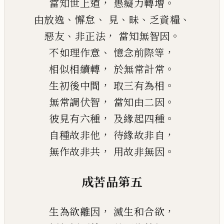
，
。
當知世上道
愚癡力轉增
、
、
、
、
、
由放逸
懈怠
見
昧
乏
資糧
、
，
。
惡友
非正法
當知無智因
、
，
不如理作意
憶念前際等
，
。
相似相續轉
於無常計常
，
。
生初後中間
取三有為相
，
。
無常調伏智
當知由二因
，
。
彼見有
六
種
及緣起四種
，
，
自種故非他
待緣故非自
，
。
無作故非共
用故非無因
成苦品第五
，
，
生為欲離因
滅生和合欲