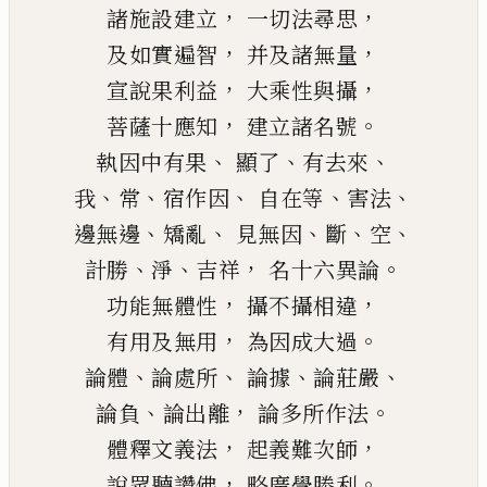
，
，
諸施設建立
一切法尋思
，
，
及如實遍智
并及諸無量
，
，
宣說果利益
大乘性與攝
，
。
菩薩十應知
建立諸名號
、
、
、
執因中有果
顯了
有
去來
、
、
、
、
、
我
常
宿作因
自在等
害法
、
、
、
、
、
邊無邊
矯亂
見無因
斷
空
、
、
，
。
計勝
淨
吉祥
名十六異論
，
，
功能無體性
攝不攝相違
，
。
有用及無用
為因成大過
、
、
、
、
論體
論處所
論據
論莊嚴
、
，
。
論負
論出離
論多所作法
，
，
體釋文義法
起義難次師
，
。
說眾聽讚佛
略廣學勝利