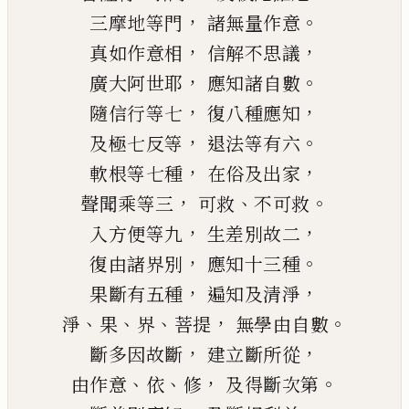
，
。
三摩地等門
諸無量作意
，
，
真如作意相
信解不思議
，
。
廣大阿
世
耶
應知諸自數
，
，
隨信行等七
復八種應知
，
。
及極七反等
退法等有六
，
，
軟根等七種
在俗及出家
，
、
。
聲聞乘等三
可救
不可救
，
，
入方便等九
生差別故二
，
。
復由諸界別
應知十三種
，
，
果斷有五種
遍知及清淨
、
、
、
，
。
淨
果
界
菩提
無學由自數
，
，
斷多因故斷
建立斷所從
、
、
，
。
由作意
依
修
及得斷次第