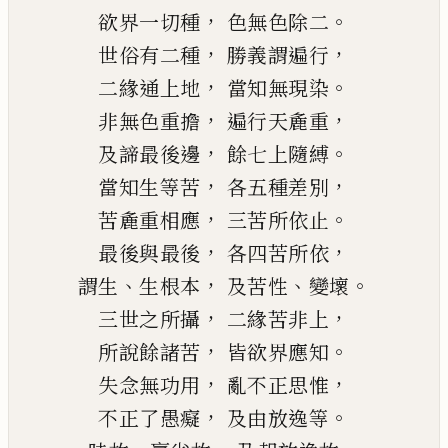
，
。
欲界一切種
色無色除二
，
，
世俗有二種
勝義謂遍行
，
。
二緣通上地
當知無
現
染
，
，
非無色重擔
遍行天麁重
，
。
及諦最後邊
餘七上隨縛
，
，
當知生等苦
各五種差別
，
。
苦
麁重相應
三苦所依止
，
，
最後與最後
各四苦所依
、
，
、
。
謂生
生根本
及苦性
變壞
，
，
三世之所攝
二緣苦非上
，
。
所說餘諸苦
皆欲界應知
，
，
失念無功用
亂不正思惟
，
。
不正了愚癡
及由放逸等