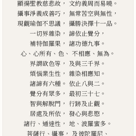
，
。
顯揚聖教慈悲故
文約義周而易曉
，
，
攝事淨義成善巧
無常苦空與無性
，
。
現觀瑜伽不思議
攝勝決擇十一品
，
，
一切界雜染
諦依止覺分
，
。
補特伽羅果
諸功德九事
、
、
、
、
。
心
心所有
色
不相應
無為
，
。
界謂欲色等
及與三千界
，
。
煩惱業生性
雜染相應知
。
。
諸諦有六種
依止八與二
，
。
覺分有眾多
最初三十七
，
。
智與解脫門
行跡及止觀
，
，
居處及所依
發心與悲愍
、
，
、
。
諸行
通達性
地
波羅蜜多
、
，
、
菩薩行
攝事
及彼陀羅尼