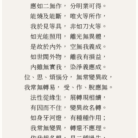
，
。
應如二無作
分明業可得
，
，
能燒及能斷
唯火等所作
，
。
我於見等具
非如刀火等
，
，
如光能照用
離光無異體
，
。
是故於內外
空無我義成
，
，
如世間外物
離我有損益
，
。
內雖無實我
染淨義應成
、
、
，
，
位
思
煩惱分
無常變異故
，
、
、
。
我常無轉易
受
作
脫應無
，
，
法性從緣生
展轉現相續
，
。
有因而不住
變異故名轉
，
；
如身
牙
河燈
有種種作用
，
。
我常無變異
轉還不應理
，
，