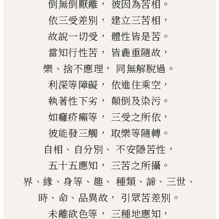
，
。
倒無倒厭離
彼因為苦相
，
，
依三受差別
建立三苦相
，
。
故說一切受
體性皆是苦
，
，
當知行性苦
皆麁重隨故
、
，
。
樂
捨不應理
同無解脫過
，
，
利深等障礙
依進
住
乘空
，
。
執著性下劣
顛倒及染污
，
，
如癰疥癩等
三受之所依
，
。
彼能發三觸
取樂等隨轉
、
、
，
自相
自分別
不安隱苦性
，
。
五十五應知
三苦之所攝
、
、
、
、
、
、
、
界
緣
身等
趣
種類
諦
三世
、
、
，
。
時
命
品異故
引眾苦差別
，
，
未離欲色等
三種地應知