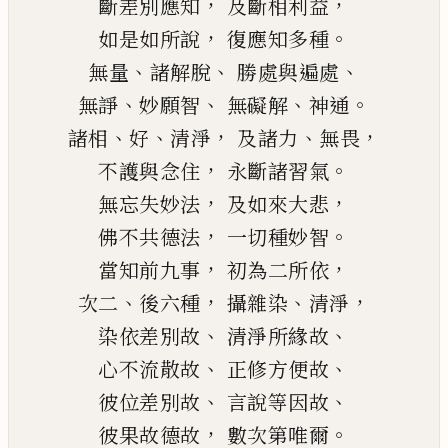
，
，
斷差別應知
及斷相利益
，
。
如是如所說
復應知多種
、
、
、
無量
諸解脫
勝處與遍處
、
、
、
。
無諍
妙願智
無礙解
神通
、
、
，
、
，
諸相
好
清淨
及諸力
無畏
，
。
不護與念住
永斷諸習氣
，
，
無忘失妙法
及如來大悲
，
。
佛不共德法
一切種妙智
，
，
當知前九事
初為二所依
、
，
、
，
次二
後六種
攝雜染
清淨
、
、
染依差別故
清淨所緣故
、
、
心不流散故
正修方便故
、
、
彼位差別故
言說等因故
，
。
彼果
故
德故
數次第
唯
爾