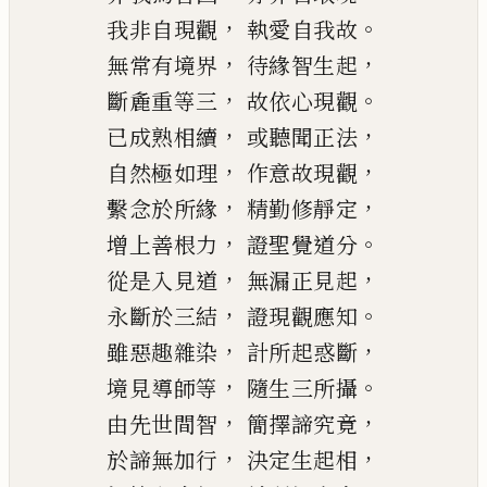
，
。
我非自現觀
執愛自我故
，
，
無常有境界
待緣智生起
，
。
斷麁重等三
故依心現觀
，
，
已成熟相續
或聽聞正法
，
，
自然極如理
作意故現觀
，
，
繫念於所緣
精勤修靜定
，
。
增上善根力
證聖覺道分
，
，
從是入見道
無漏正見起
，
。
永斷於三結
證現觀應知
，
，
雖惡趣雜染
計所起惑斷
，
。
境見導師等
隨生三所攝
，
，
由先世間智
簡擇諦究竟
，
，
於諦無加行
決定生起相