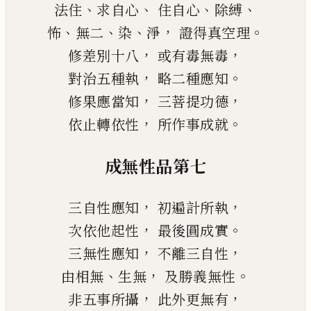
、
、
、
、
法住
求自心
住自心
除縛
、
、
、
，
。
怖
無二
染
淨
證得真空理
，
，
修差別十八
或有毒無毒
，
。
對治五種執
略二種應知
，
，
修果應當知
三菩提功德
，
。
依止轉依性
所作事成就
成無性品第七
，
，
三自性應知
初遍計所執
，
。
次依他起性
最後圓成實
，
，
三無性應知
不離三自性
、
，
。
由相無
生無
及勝義無性
，
，
非五事所攝
此外更無有