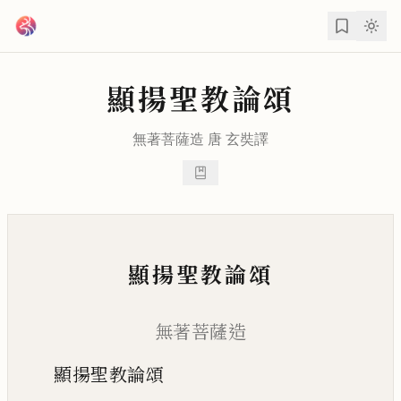
跳到主要內容
顯揚聖教論頌
無著菩薩
造 唐
玄奘
譯
顯揚聖教論頌
無著菩薩造
顯揚聖教論頌