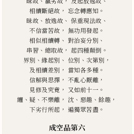
、
，
、
昧故
羸劣故
及起放逸故
，
。
相續斷絕故
忘念轉應知
、
、
、
昧故
放逸故
保重現法故
，
。
不信當苦故
無功用發起
、
、
相似相續轉
對治妄分別
、
，
。
串
習
總取故
起四種顛倒
、
、
、
，
界別
緣起別
位別
次第別
，
。
及相續差別
當知各多種
，
，
信解與思擇
不亂心厭離
，
。
見修及究竟
又如前十一
、
、
，
、
、
，
纏
疑
不樂離
沈
惡趣
餘趣
，
。
下劣行所起
遍獨眾苦盡
成空品第六