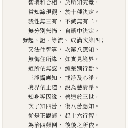
，
，
智境和合相
於所知究竟
，
。
當知諦現觀
於十種決定
，
，
我性無三有
不滅無有二
，
。
無分別無怖
自斷中決定
、
、
、
；
發起
證
等流
成滿次第四
，
。
又法住智等
次第八應知
，
，
無悔住所緣
如實見境界
，
。
道所依無惑
純差別行斷
，
，
三淨攝應知
戒淨及心淨
，
。
境界依止道
說為慧清淨
，
，
知身等因緣
善達於三世
，
。
次了知四苦
復八苦應知
，
，
從是正觀諦
起十六行智
，
。
為治四顛倒
後後之所依