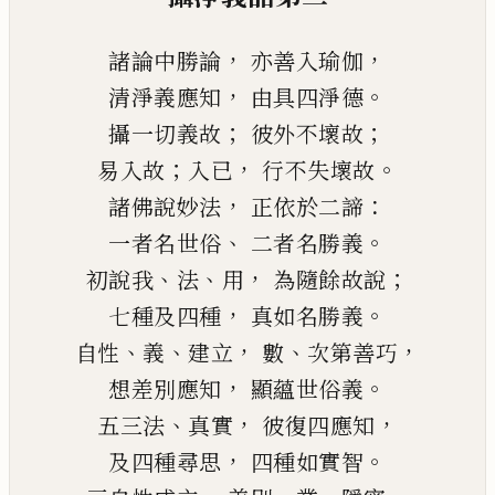
，
，
諸論中勝論
亦善入瑜伽
，
。
清淨義應知
由具四淨德
；
；
攝一切義故
彼外不壞故
；
，
。
易入故
入已
行不失壞故
，
：
諸佛說妙法
正依於二諦
、
。
一者名世俗
二者名勝義
、
、
，
；
初說我
法
用
為隨餘故說
，
。
七種及四種
真如名勝義
、
、
，
、
，
自性
義
建立
數
次第善巧
，
。
想差別應知
顯蘊世俗義
、
，
，
五三法
真實
彼復四應知
，
。
及四種尋思
四種如實智