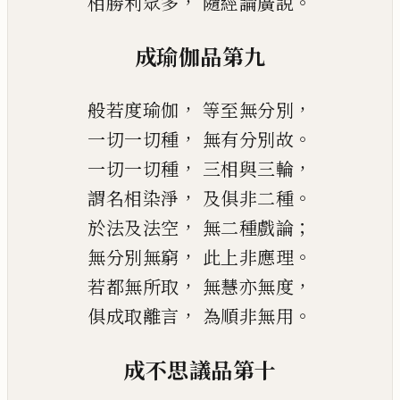
，
。
相勝利眾多
隨經論廣說
成瑜伽品第九
，
，
般若度瑜伽
等至無分別
，
。
一切一切種
無有分別故
，
，
一切一切種
三相與三輪
，
。
謂名相染淨
及俱非二種
，
；
於法及法空
無二種戲論
，
。
無分別無窮
此上非應理
，
，
若都無所取
無慧亦無度
，
。
俱成取離言
為順非無用
成不思議品第十