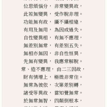
，
，
位思煩惱分
非常變異故
，
。
此若無變異
受作脫非理
，
，
功能無有故
攝不攝相違
，
。
有用及無用
為因成過失
，
，
自性變異相
有無不應理
，
。
無差別無常
有差別五失
，
，
無相亦無因
非自性恒異
，
。
先無有變異
我應常解脫
、
，
，
常
造不應理
由二三因故
，
。
財有情增上
極微非常住
，
，
無常為彼依
次第差別轉
，
。
諸受等異故
當知覺無常
，
，
於無常無智
四顛倒根本