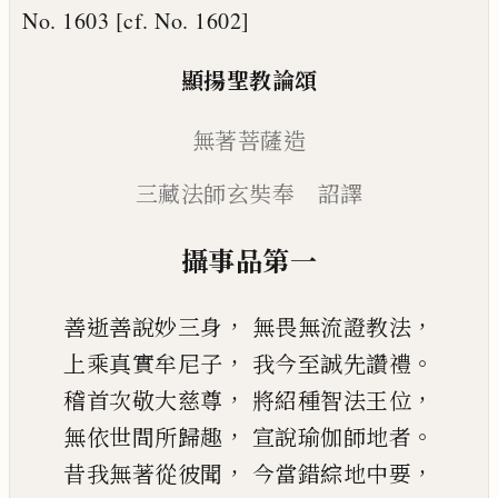
No. 1603 [cf. No. 1602]
顯揚聖教論頌
無著菩薩造
三藏
法師玄奘奉 詔譯
攝事品第一
，
，
善逝善說妙三身
無畏無流證教法
，
。
上乘真實牟尼子
我今至誠先讚禮
，
，
稽首次敬大慈尊
將紹種智法王位
，
。
無依世間所歸趣
宣說瑜伽師地者
，
，
昔我無著從彼聞
今當錯綜地中要