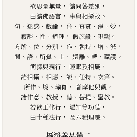
，
，
欲思量無量
諸問答差別
，
。
由諸佛語言
事與
相
攝故
、
、
，
、
、
、
，
句
迷惑
戲論
住
真實
淨
妙
、
、
，
、
。
寂靜
性
道理
假施設
現觀
、
、
，
、
、
、
，
方所
位
分別
作
執持
增
減
、
、
、
，
、
、
。
闇
語
所覺
上
遠離
轉
藏護
，
，
簡擇與現行
睡眠及相屬
、
，
、
、
。
諸相攝
相應
說
任
持
次第
、
、
，
，
所作
境
瑜伽
奢摩他與觀
、
，
、
、
。
諸作意
教授
德
菩提
聖教
，
，
若欲正修行
遍知等功德
，
。
由十種法行
及六種理趣
攝淨義品第二