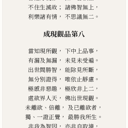
；
，
不住生滅故
諸佛智無上
，
。
利樂諸有情
不思議無二
成現觀品第八
，
，
當知現所觀
下中上品事
，
。
有漏及無漏
未見未受遍
，
，
出世間勝智
能除見所斷
，
。
無分別證得
唯依止靜慮
，
，
極慼非惡趣
極欣非上二
，
。
處欲界人天
佛出世現觀
、
，
，
未離欲
倍離
及已離欲者
、
，
。
獨
一證正覺
最勝我所生
，
，
非我為智因
亦非自取境