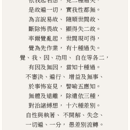
依我起名想
見二種過失
，
。
是故遍一切
實
我性都無
、
、
為言說易故
隨順世間故
、
。
斷除怖畏故
顯
得
失二故
，
，
率爾覺亂起
世間現可得
，
。
覺為先作業
有十種過失
、
、
、
、
，
覺
我
因
功用
自在等各二
，
。
有因及無因
當知十種過
、
、
、
不審決
遍行
增益及無事
，
。
於事怖妄見
譬喻五應知
，
，
無體及遠離
除遣依三種
，
。
對治諸縛想
十六種差別
、
、
、
自性與執著
不開解
失念
、
，
。
一切遍
一分
愚差別流轉