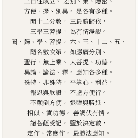
、
、
、
、
三自性成立
差別
業
隱密
、
、
，
。
方便
攝
別異
是各有多種
，
，
聞十二分教
三最勝歸依
，
。
三學三菩提
為有
情
淨說
、
、
、
，
、
、
、
，
聞
歸
學
菩提
六
三
十二
五
，
。
隨名數次第
如應廣分別
、
、
、
，
聖行
無上乘
大菩提
功德
、
、
，
。
異論
論法
釋
應知各多種
、
，
、
，
殊特
非殊特
平等心
利益
，
。
報恩與欣讚
不虛方便行
，
，
不顛倒方便
退墮與勝進
、
，
。
相似
實功德
善調伏有情
，
，
諸菩薩受記
墮於決定數
、
，
。
定作
常應作
最勝法應知