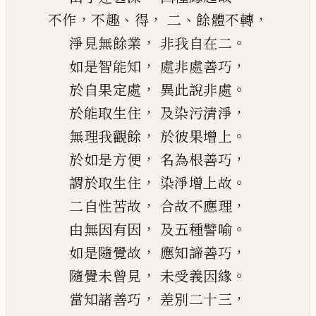
，
、
，
、
，
不作
不趣
得
二
餘體不轉
，
。
淨見無餘業
非我自在二
，
，
如是智能知
處非處善巧
，
。
於自果定處
異此說非處
，
，
於能取生住
及染污清淨
，
。
無理我觀餘
於彼果增上
，
，
於如是方便
名為根善巧
，
。
謂於取生住
染淨增上故
，
，
二自性苦故
合故不應理
，
。
由無因有因
及五種譬喻
，
，
如是隨覺故
應知諦善巧
，
。
隨覺未曾見
未受義因緣
，
，
當知諸善巧
差別二十三