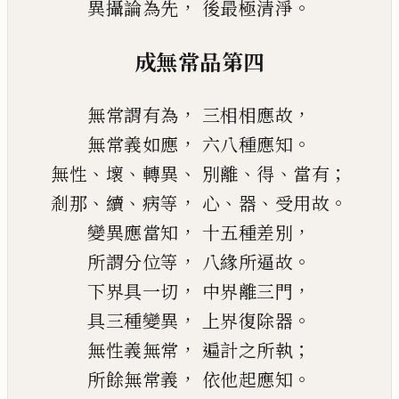
，
。
異攝論為先
後最極清淨
成無常品第四
，
，
無常謂有為
三相相應故
，
。
無常義如應
六八種應知
、
、
、
、
、
；
無
性
壞
轉異
別離
得
當有
、
、
，
、
、
。
剎那
續
病等
心
器
受用故
，
，
變異應當知
十五種差別
，
。
所謂分位等
八緣所逼故
，
，
下界具一切
中界離三門
，
。
具三種變異
上界復除器
，
；
無性義無常
遍計之所執
，
。
所餘無常義
依他起應知