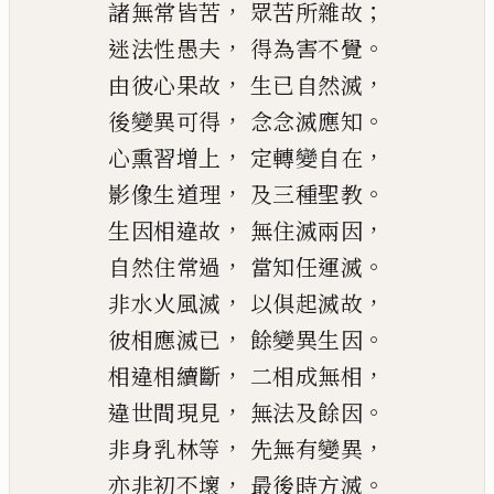
，
；
諸無常皆苦
眾苦所雜故
，
。
迷法性愚夫
得為害不覺
，
，
由彼心果故
生已自然滅
，
。
後變異可得
念念滅應知
，
，
心熏習增
上
定轉變自在
，
。
影像生道理
及三種聖教
，
，
生因相違故
無住滅兩因
，
。
自然住常過
當知任運滅
，
，
非水火風滅
以俱起滅故
，
。
彼相應滅已
餘變異生因
，
，
相違相續斷
二相成無相
，
。
違世間現見
無法及餘因
，
，
非身乳林等
先無有變異
，
。
亦非初不壞
最後時方滅