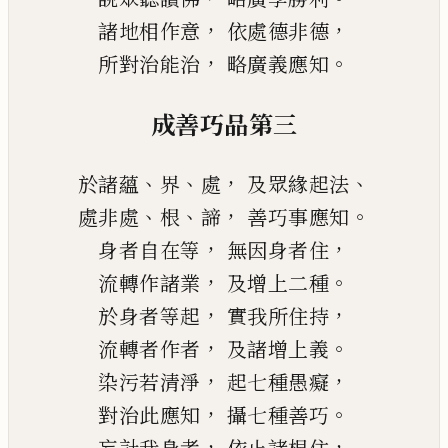
，
，
諸地相作意
依處德非德
，
。
所對治能治
略廣義應知
成善巧品第三
、
、
，
、
於諸蘊
界
處
及眾緣起法
、
、
，
。
處非處
根
諦
善巧事應知
，
，
身者自在等
無因身者住
，
。
流轉作諸業
及增上二種
，
，
於身者等起
實我所住持
，
。
流轉者作者
及諸增上義
，
，
染污若清淨
起七種愚癡
，
。
對治此應知
攝七種善巧
，
，