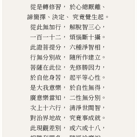
，
、
從是轉修習
於心總厭離
、
、
。
諦簡擇
決定
究竟覺生起
，
，
從此無加行
解脫智三心
，
。
一百一十二
煩惱斷十攝
，
，
此證菩提分
六種淨智相
，
。
行無分別故
隨所作建立
，
，
菩薩在此位
先修勝因力
，
。
於自他身苦
起平等心性
，
，
是大我意樂
於自性無得
，
。
廣意樂當知
二性無分別
，
，
次上十六行
清淨世間智
，
。
對治界地故
究竟事成就
，
，
此現觀差別
或六或十八