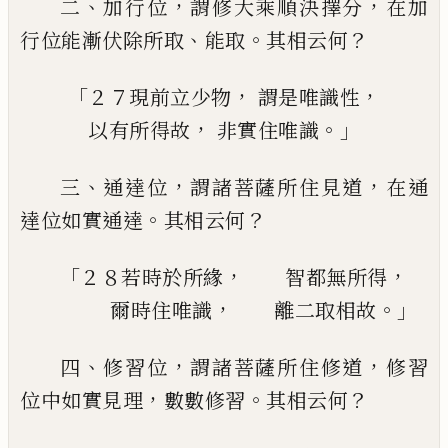
、
，
，
二
加行位
謂修大乘順決擇分
在加
、
。
？
行
位
能
漸伏除所取
能取
其相云何
「
，
，
２７現前立少物
謂是唯識性
，
。」
以有所得故
非實住唯識
、
，
，
三
通達位
謂諸菩薩所
住
見道
在通
。
？
達位如
實通達
其相云何
「
，
，
２８
若時於所緣
智都無所得
，
。」
爾時住唯識
離二取相故
、
，
，
四
修習位
謂諸菩薩所住修道
修習
，
。
？
位中如
實見理
數數修習
其相云何