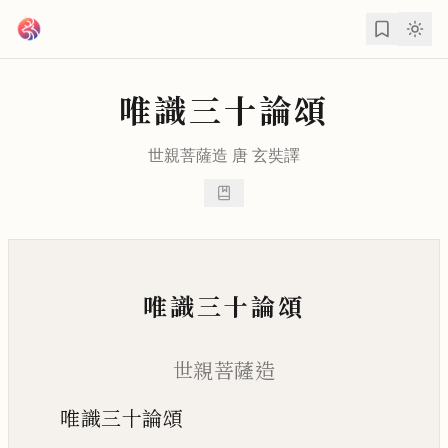
跳到主要內容
唯識三十論頌
世親
菩薩造 唐
玄奘
譯
唯識三十論頌
世親菩薩造
唯識三十論頌