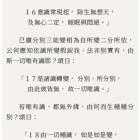
，
，
１６
意識
常現起
除生
無想天
，
。」
及
無心二定
睡眠
與
悶絕
，
已廣分別三能變相為自所變二分所依
、
，
云
何應知依識所變假說我
法非別實有
由
？
：
斯
一切唯有識耶
頌
曰
「
，
、
，
１７是諸識轉變
分別
所分別
，
。」
由此彼皆無
故一切
唯識
，
，
若唯有識
都無外緣
由何而生種種分
？
：
別
頌
曰
「
，
，
１８由一切種識
如是如是變