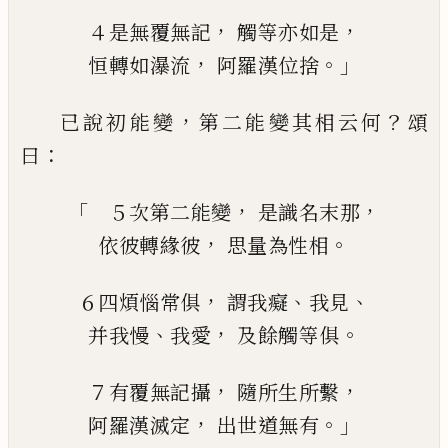
，
，
４是
無覆無記
觸等亦如是
，
。」
恒轉如
瀑
流
阿羅漢位
捨
，
？
已說初能變
第二能變其相
云
何
頌
：
曰
「
，
，
５次第二能變
是識名
末那
，
。
依彼轉緣彼
思量為性相
，
、
、
６四煩惱常俱
謂
我癡
我見
、
，
。
并
我慢
我愛
及餘觸等俱
，
，
７
有覆無記
攝
隨所生所繫
，
。」
阿羅漢
滅定
出世道
無有