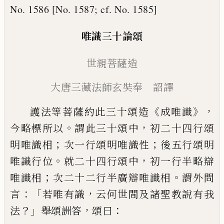
No. 1586 [No. 1587; cf. No. 1585]
唯識三十論
頌
世親菩薩造
大唐
三藏法師玄奘奉 詔譯
《
》，
護法等菩薩約此三十頌造
成唯識
。
，
今略標
所以
謂此三十頌中
初二十四行頌
；
；
明唯識
相
次一行頌明唯識性
後五行頌明
。
，
唯識行
位
就二十四行頌中
初一行半略辯
；
。
唯識相
次二十二行半廣辯唯識相
謂外問
：「
，
言
若唯
有識
云何世間及諸聖教說有我
？」
，
：
法
舉頌
詶
答
頌曰