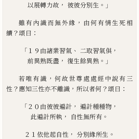
，
。」
以
展轉力
故
彼彼分別生
，
雖有內識而無外緣
由何有情生死相
？
：
續
頌
曰
「
、
，
１９由諸
業習氣
二取習氣俱
，
。」
前異熟既盡
復生餘異熟
，
若唯有識
何故世尊處處經中說有三
？
，
？
：
性
應
知三性亦不離識
所以者何
頌曰
「
，
，
２０由彼彼遍計
遍計種種物
，
。
此
遍計所執
自性
無所有
，
。
２１
依他起自性
分別緣所生