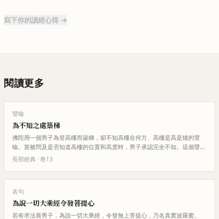
寫下你的讀經心得 →
閱讀更多
譬喻
為不知之處築梯
佛陀用一個男子為登高樓而築梯，卻不知高樓在何方、高樓是高是矮的譬
喻。當被問及是否知道高樓的位置和高度時，男子承認完全不知。這個譬喻
用來比喻婆羅門教導與梵天合一之…
長部經典
· 卷
13
名句
為說一切大乘經令發菩提心
若有求法善男子，為說一切大乘經，令發無上菩提心，乃名真實波羅蜜。