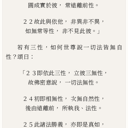
，
。
圓成實於彼
常遠離前性
，
，
２２故此與依他
非異非不異
，
。」
如無常等性
非不見此彼
，
若有三性
如何世尊說一切法皆無自
？
：
性
頌
曰
「
，
，
２３即依此三性
立彼
三無性
，
。
故佛密意說
一切法無性
，
，
２４初即
相
無性
次無
自然性
，
、
。
後由遠離前
所執我
法性
，
，
２５此
諸法勝義
亦即是
真如