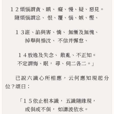
、
、
、
、
、
。
１２煩惱謂
貪
瞋
癡
慢
疑
惡見
、
、
、
、
、
、
隨煩惱謂
忿
恨
覆
惱
嫉
慳
、
、
、
、
１３
誑
諂
與
害
憍
無慚及
無愧
、
、
掉舉
與
惛沈
不信
并
懈怠
、
、
。
１４
放逸
及
失念
散亂
不正知
、
，
、
。」
不定謂
悔
眠
尋
伺
二各二
，
已說六識心所相應
云何應知現起分
？
：
位
頌
曰
「
，
，
１５依止
根本識
五識隨緣現
，
。
或俱或不俱
如濤波依水