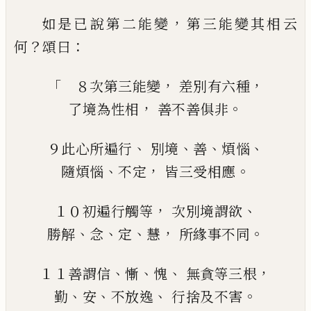
，
如是已說第二能變
第三能變其相云
？
：
何
頌
曰
「
，
，
８次第三能變
差別有六種
，
。
了境
為性相
善不善俱非
、
、
、
、
９此
心所
遍行
別境
善
煩惱
、
，
。
隨煩惱
不定
皆三受相應
，
、
１０初遍行觸等
次別境謂
欲
、
、
、
，
。
勝解
念
定
慧
所緣事不同
、
、
、
，
１１善謂
信
慚
愧
無貪等三根
、
、
、
。
勤
安
不放逸
行
捨
及
不害