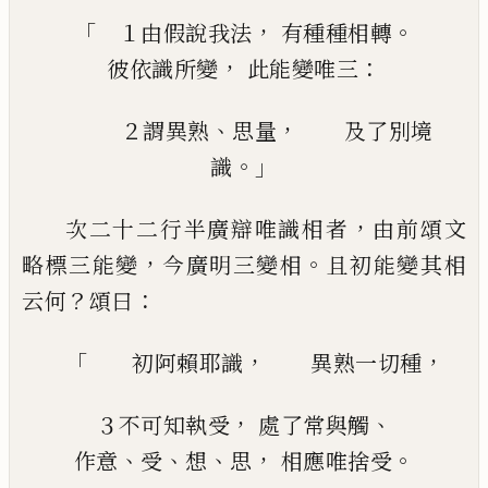
「
，
。
１由假說我法
有種種相轉
，
：
彼依
識所變
此
能變
唯三
、
，
２謂
異熟
思量
及
了別境
。」
識
，
次
二十二行半廣辯唯識相者
由前頌文
，
。
略
標三能變
今廣明三變相
且初能變其相
？
：
云
何
頌曰
「
，
，
初
阿賴耶識
異熟
一切種
，
、
３
不可知
執受
處
了常與
觸
、
、
、
，
。
作意
受
想
思
相應唯
捨
受