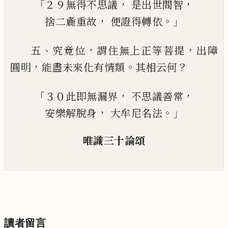
「
，
，
２９
無得不思議
是
出世間智
，
。」
捨二麁重故
便證得
轉依
、
，
，
五
究竟位
謂住無上正等菩提
出障
，
。
？
圓明
能
盡未來化有情類
其相云何
「
，
，
３０此即
無漏界
不思議
善
常
，
。」
安樂解脫身
大牟尼名法
唯識三十論頌
讀者留言