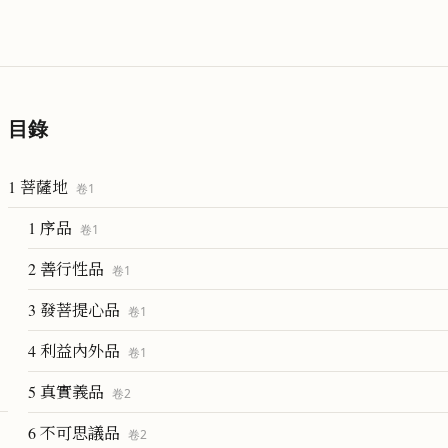
目錄
1 菩薩地
卷
1
1 序品
卷
1
2 善行性品
卷
1
3 發菩提心品
卷
1
4 利益內外品
卷
1
5 真實義品
卷
2
6 不可思議品
卷
2