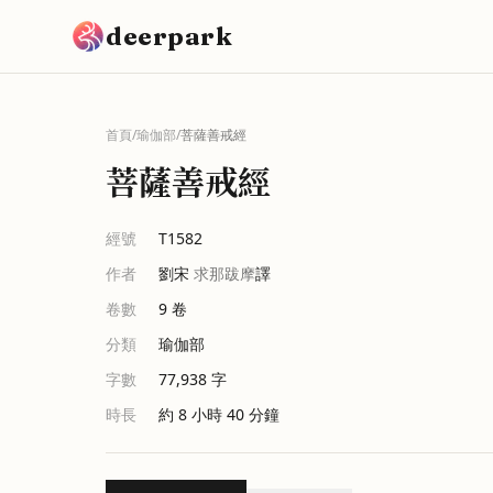
跳到主要內容
deerpark
首頁
/
瑜伽部
/
菩薩善戒經
菩薩善戒經
經號
T1582
作者
劉宋
求那跋摩
譯
卷數
9
卷
分類
瑜伽部
字數
77,938
字
時長
約 8 小時 40 分鐘