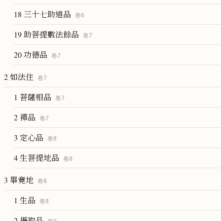
18 三十七助道品
卷
6
19 助菩提數法餘品
卷
7
20 功德品
卷
7
2 如法住
卷
7
1 菩薩相品
卷
7
2 禪品
卷
7
3 定心品
卷
8
4 生菩提地品
卷
8
3 畢竟地
卷
8
1 生品
卷
8
2 攝取品