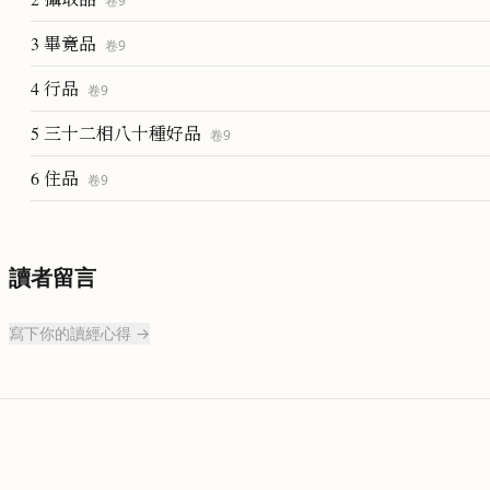
卷
9
3 畢竟品
卷
9
4 行品
卷
9
5 三十二相八十種好品
卷
9
6 住品
卷
9
讀者留言
寫下你的讀經心得 →