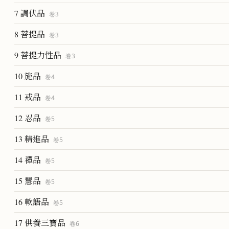
7 調伏品
卷
3
8 菩提品
卷
3
9 菩提力性品
卷
3
10 施品
卷
4
11 戒品
卷
4
12 忍品
卷
5
13 精進品
卷
5
14 禪品
卷
5
15 慧品
卷
5
16 軟語品
卷
5
17 供養三寶品
卷
6