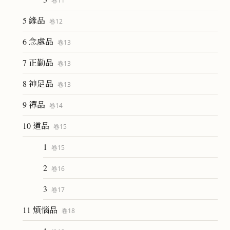
卷
11
5 緣品
卷
12
6 念處品
卷
13
7 正勤品
卷
13
8 神足品
卷
13
9 禪品
卷
14
10 道品
卷
15
1
卷
15
2
卷
16
3
卷
17
11 煩惱品
卷
18