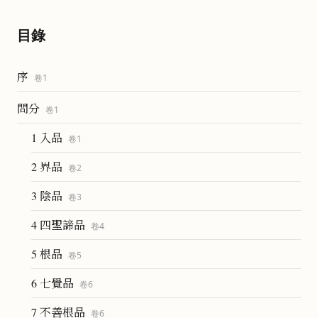
目錄
序
卷
1
問分
卷
1
1 入品
卷
1
2 界品
卷
2
3 陰品
卷
3
4 四聖諦品
卷
4
5 根品
卷
5
6 七覺品
卷
6
7 不善根品
卷
6