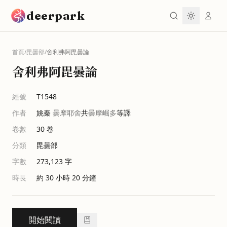
跳到主要內容
deerpark
首頁
/
毘曇部
/
舍利弗阿毘曇論
舍利弗阿毘曇論
經號
T1548
作者
姚秦
曇摩耶舍
共
曇摩崛多
等譯
卷數
30
卷
分類
毘曇部
字數
273,123
字
時長
約 30 小時 20 分鐘
開始閱讀