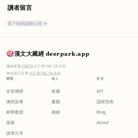
讀者留言
寫下你的讀經心得 →
漢文大藏經 deerpark.app
佛經來源
CBETA
(CC BY-NC-SA 3.0)
本站其它文章
(CC BY-NC-SA 4.0)
瀏覽
個人
更多
全部佛經
收藏
API
佛經故事
書籤
讀經指南
精華教授
摘錄
Blog
搜索
About
讀者分享