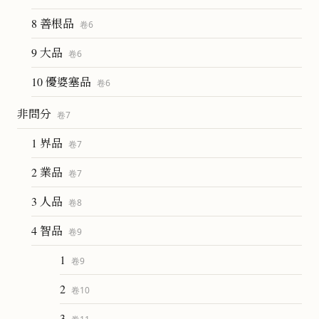
8 善根品
卷
6
9 大品
卷
6
10 優婆塞品
卷
6
非問分
卷
7
1 界品
卷
7
2 業品
卷
7
3 人品
卷
8
4 智品
卷
9
1
卷
9
2
卷
10
3