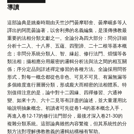
導讀
這部論典是姚秦時期由天竺沙門曇摩耶舍、曇摩崛多等人
譯出的阿毘曇論著，以舍利弗的名義編集，是漢傳佛教最
重要的法相分類文獻之一。全論分為四大部分：問分詳細
分析十二入、十八界、五蘊、四聖諦、二十二根等基本概
念；非問分系統分類人、智、緣起、修行法門、煩惱等各
類法相；攝相應分用嚴密的邏輯分析法與法之間的相互關
係；序分定品則詳述禪定修習的各種方法。全論採用問答
形式，對每一概念都從色非色、可見不可見、有漏無漏等
多個維度進行層層分類，形成龐大而精密的法相體系。特
別值得注意的是，論中對十二因緣、四禪修習、六通神
變、如來十力、六十二見等有詳盡的論述，並大量運用比
喻說明抽象概念。初讀者可先從卷1-4的基本概念入手，
再進入卷12-17的修行法門部分，最後才深入卷21-30的
複雜分類系統。這部論典雖然內容繁複，但其系統性的分
類方法對理解佛教教義的邏輯結構極有幫助。