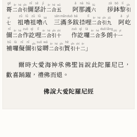
gē
nǐ
sè
jì
ā
nà
hù
zā
bō
lí
èr
hé
yǐn
èr
hé
wǔ
liù
yǐn
哥
儞
瑟
計
阿
那
護
拶
鉢
黎
二
合
引
二
合
五
六
引
zǔ
lǔ
zǔ
lǔ
sān
mǎn
duō
bá
lǐ
ā
yì
qī
bā
èr
hé
yǐn
jiǔ
祖
嚕
祖
嚕
三
滿
多
跋
𭡠
哩
阿
屹
七
八
二
合
引
九
nǐ
zuò
qì
lǐ
zuò
qì
là
duō
lǎng
èr
hé
èr
hé
yǐn
shí
èr
hé
shí
yī
儞
作
訖
哩
作
訖
囉
多
朗
二
合
二
合
引
十
二
合
十
一
bǔ
là
nǐ
nǐ
suō
wá
hè
yǐn
èr
hé
yǐn
yǐn
shí
èr
」
補
囉
儗
儞
娑
嚩
賀
引
二
合
引
引
十
二
，
爾時大愛海神承佛聖旨說此陀羅尼已
，
。
歡
喜踊躍
禮佛而退
佛說大愛陀羅尼經