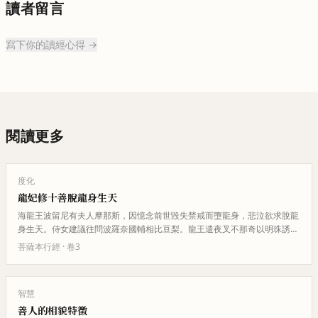
讀者留言
寫下你的讀經心得 →
閱讀更多
度化
龍妃修十善脫龍身生天
海龍王波留尼有夫人摩那斯，因憶念前世毀失禁戒而墮龍身，悲泣欲求脫龍
身生天。侍女建議往問波羅奈國輔相比豆梨。龍王遣夜叉不那奇以明珠誘國
王與之博戲，贏得比豆梨。夜叉…
菩薩本行經
· 卷
3
智慧
善人的相貌特徵