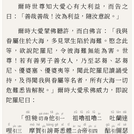
，
爾時世尊知大愛心有大利益
而告之
：「
！
，
。」
曰
善
哉善哉
汝為利益
隨汝意說
，
：「
爾時大愛蒙佛聽許
而白佛言
我與
，
。
眷屬住
於大海
多見眾生陷於海難
愍念此
，
，
。
等
欲說
陀羅尼
令彼海難無能為害
世
！
，
、
尊
若有善
男子善女人
乃至苾芻
苾芻
、
、
，
尼
優婆塞
優婆夷
等
聞此陀羅尼讀誦受
，
，
持
及得聞我與眷屬
等名者
所有大海一切
。」
，
危難悉皆解脫
爾時
大愛承佛威力
即說
：
陀羅尼曰
dá
tā
zǔ
lǔ
zǔ
lǔ
tǔ
lán
dá
qiè
shēn
yǐn
yī
èr
「
怛
𭔞
他
祖
嚕
祖
嚕
吐
蘭
達
切
身
引
一
二
lǐ
mó
hè
bàng
gē
xī
tǐ
dì
gū
nǐ
sè
yǐn
sān
yǐn
èr
hé
yǐn
sì
yǐn
哩
摩
賀
謗
哥
悉
體
帝
酤
儞
瑟
引
三
引
二
合
引
四
引