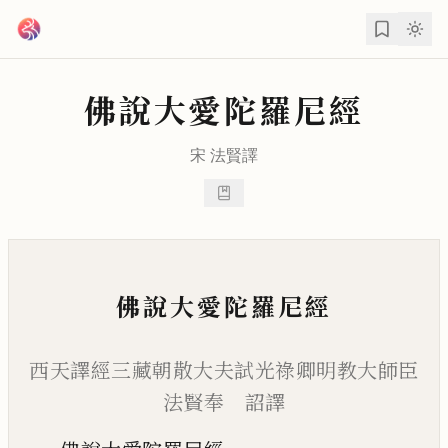
跳到主要內容
佛說大愛陀羅尼經
宋
法賢
譯
佛說大愛陀羅尼經
西天譯經三藏朝散大夫試光祿卿明教大師臣
法賢奉 詔譯