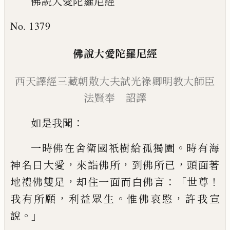
佛說大愛陀羅尼經
No. 1379
佛說大愛陀羅尼經
西
天譯經三藏朝散大夫試光祿卿
明教大師
臣
法賢奉 詔譯
：
如是我聞
。
一時佛在舍衛國祇樹給孤獨園
時有海
，
，
，
神名曰大愛
來詣佛所
到佛所已
頭
面著
，
：「
！
地禮佛雙足
却住一面而白佛言
世尊
，
。
，
我有所願
利益眾生
惟佛哀愍
許我宣
。」
說