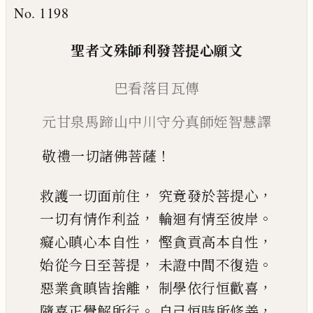
No. 1198
聖者文殊
師
利發菩提心願文
巴看落目瓦傳
元甘泉馬蹄山中川守分真師
姪智慧譯
！
敬禮一切諸佛菩薩
，
，
救護一切面前住
究竟發於菩提心
，
。
一切有情作利益
輪迴有情至彼岸
，
，
癡心瞋心本自性
慳貪貢高本自性
，
。
始從今日至菩提
未證中間不復造
，
，
惡業貪瞋皆捨離
制學依行恒歡喜
。
，
隨喜正覺解所行
自己恒時所修善