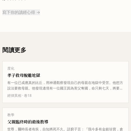
寫下你的讀經心得 →
閱讀更多
度化
孝子救母脫離地獄
有一位已成應真的比丘，用神通觀察發現自己的母親在地獄中受苦。他想方
設法要救母親。他發現邊境有一位國王因為害父奪國，命只剩七天，將要入
地獄，而且地獄的位置與他母親…
經律異相
· 卷
18
教學
父親臨終時的最後教導
世尊，爾時長者有疾，自知將死不久。語窮子言：『我今多有金銀珍寶，倉