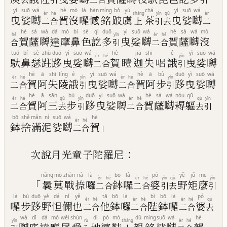
yì
suō
wá
hè
mò
là
hàn
míng
bǒ
yú
chá
yì
suō
wá
èr
hé
shàng
yǐn
qù
èr
曳
娑
嚩
賀
沒
囉
憾
銘
跛
虞
茶
曳
娑
嚩
二
合
上
引
去
二
hè
sà
wá
dá
mó
bí
sè
qì
duō
yì
suō
wá
hè
sà
wá
mò
hé
yǐn
èr
hé
賀
薩
嚩
達
摩
鼻
色
訖
多
曳
娑
嚩
賀
薩
嚩
沒
合
引
二
合
tuó
bí
sè
zhù
duō
yì
suō
wá
hè
jiā
shī
é
yì
suō
wá
èr
hé
yǐn
馱
鼻
瑟
跓
跢
曳
娑
嚩
賀
𪾼
迦
失
𠴊
誐
曳
娑
嚩
二
合
引
hè
ā
shī
líng
é
yì
suō
wá
hè
ā
bù
duō
yì
suō
wá
èr
hé
yǐn
èr
hé
yǐn
賀
阿
失
陵
誐
曳
娑
嚩
賀
阿
步
跢
曳
娑
嚩
二
合
引
二
合
引
hè
ā
sān
bù
duō
yì
suō
wá
hè
sà
wá
nòu
qū
èr
hé
qù
yǐn
èr
hé
qù
yǐn
賀
阿
三
步
跢
曳
娑
嚩
賀
薩
嚩
耨
軀
二
合
去
引
二
合
去
引
bō
shě
mǎn
ní
suō
wá
hè
èr
hé
」
鉢
捨
滿
泥
娑
嚩
賀
二
合
：
次說月光童子陀羅尼
nǎng
mò
zhàn
nà
là
bō
là
pó
yě
jǔ
me
èr
hé
èr
hé
yǐn
qù
yǐn
「
曩
莫
戰
捺
囉
鉢
囉
婆
野
矩
麼
二
合
二
合
引
去
引
là
bù
duō
yě
dá
nǐ
yě
tā
bō
là
bì
bō
là
pó
èr
hé
èr
hé
èr
hé
qù
囉
步
跢
野
怛
儞
也
他
鉢
囉
陛
鉢
囉
婆
二
合
二
合
二
合
去
wá
dǐ
dá
mó
wěi
shùn
dì
pó
mò
dǔ
míng
suō
wá
hè
yǐn
rù
shàng
èr
hé