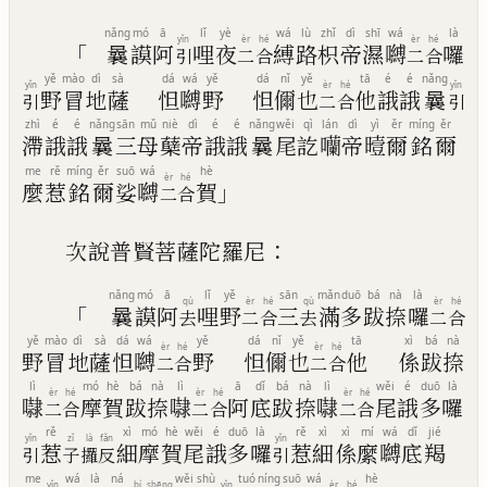
nǎng
mó
ā
lǐ
yè
wá
lù
zhǐ
dì
shī
wá
là
yǐn
èr
hé
èr
hé
「
曩
謨
阿
哩
夜
縛
路
枳
帝
濕
嚩
囉
引
二
合
二
合
yě
mào
dì
sà
dá
wá
yě
dá
nǐ
yě
tā
é
é
nǎng
yǐn
èr
hé
yǐn
野
冒
地
薩
怛
嚩
野
怛
儞
也
他
誐
誐
曩
引
二
合
引
zhì
é
é
nǎng
sān
mǔ
niè
dì
é
é
nǎng
wěi
qì
lán
dì
yì
ěr
míng
ěr
滯
誐
誐
曩
三
母
蘖
帝
誐
誐
曩
尾
訖
囒
帝
曀
爾
銘
爾
me
rě
míng
ěr
suō
wá
hè
èr
hé
」
麼
惹
銘
爾
娑
嚩
賀
二
合
：
次說普賢菩薩陀羅尼
nǎng
mó
ā
lǐ
yě
sān
mǎn
duō
bá
nà
là
qù
èr
hé
qù
èr
hé
「
曩
謨
阿
哩
野
三
滿
多
跋
捺
囉
去
二
合
去
二
合
yě
mào
dì
sà
dá
wá
yě
dá
nǐ
yě
tā
xì
bá
nà
èr
hé
èr
hé
野
冒
地
薩
怛
嚩
野
怛
儞
也
他
係
跋
捺
二
合
二
合
lì
mó
hè
bá
nà
lì
ā
dǐ
bá
nà
lì
wěi
é
duō
là
èr
hé
èr
hé
èr
hé
㘑
摩
賀
跋
捺
㘑
阿
底
跋
捺
㘑
尾
誐
多
囉
二
合
二
合
二
合
rě
xì
mó
hè
wěi
é
duō
là
rě
xì
xì
mí
wá
dǐ
jié
yǐn
zǐ
là
fǎn
yǐn
惹
細
摩
賀
尾
誐
多
囉
惹
細
係
縻
嚩
底
羯
引
子
攞
反
引
me
wá
là
ná
wěi
shù
tuó
níng
suō
wá
hè
yǐn
bí
shēng
yǐn
èr
hé