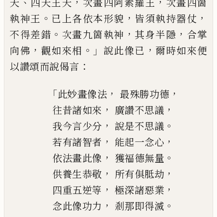
、
，
，
天
四天王天
次畫四阿
素羅王
次畫四箇
。
，
，
執神王
已上各依本形貌
皆須執持器仗
。
，
，
不得差錯
次畫九箇執神
其
身半隱
合掌
，
。」
，
向佛
觀如來相
說此像已
爾時
如來便
：
以讚頌而說偈言
「
，
，
此妙畫像法
最殊勝功德
，
，
往昔諸如來
廣讚不思議
，
。
我今言少分
說是不思議
，
，
若有諸智者
能起一念心
，
。
依法畫此像
獲福德無量
，
，
供養生恭敬
所有俱胝劫
，
，
四重五逆等
極深諸惡業
，
。
念此像功力
剎那即得滅