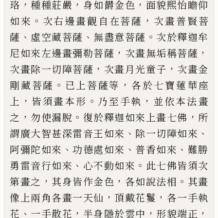
，
，
，
珞
種種莊嚴
身如欝金色
面貌熙怡瞻仰
。
，
如來
次右邊畫觀自在菩薩
次畫普賢菩
、
、
。
薩
虛空藏菩薩
無盡意菩薩
次
於釋迦牟
，
，
尼如來左邊畫彌勒菩薩
次畫無
垢稱菩薩
，
，
次畫除一切障菩薩
次畫月光童
子
次畫金
。
，
剛藏菩薩
已上菩薩等
各於七寶
蓮華座
，
。
，
上
皆須畫本形
乃至手執
並依本
法畫
，
。
，
之
勿使漏脫
復於釋迦如來上畫七佛
所
、
、
謂廣大智甚深雷音王如來
除一切障如
來
、
、
、
阿彌陀如來
功德處如來
普香如來
難勝
、
。
勇雷音行如來
心不動如來
此七佛皆須次
，
，
。
第畫之
其身皆作金色
各如說法相
其畫
，
，
像
上兩角各畫一天仙
頂戴花鬘
各一手執
、
，
，
，
花
一手散花
半身隱於雲中
形貌端正