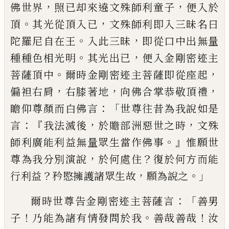
，
，
佛世界
照已却來遶文殊師
利童子
便入於
。
，
頂
其光從頂入已
文殊師利
即入三昧名曰
。
，
陀羅尼自在王
入此三昧
即
從口中出無量
。
，
種種色相光明
其光出已
便
入金剛密迹主
。
，
菩薩頂中
爾時金剛密迹主
菩薩即從座起
，
，
，
偏袒右肩
右膝著地
向佛合
掌恭敬頂禮
：「
瞻仰尊顏而白佛言
世尊往昔
為我說如是
：『
，
，
言
我法滅後
於贍部洲惡世之
時
文殊
。』
師利廣能利益無量眾生當作佛事
惟願世
，
？
尊為我分別演說
於何處住
復於何
方而能
？
，
。」
行利益
矜愍擁護諸眾生故
願為說
之
：「
爾時世尊告金剛密迹主菩薩言
善男
！
。
！
子
乃
能為諸有情發問於我
善哉善哉
汝