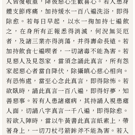
，
。
人皆復敬重
降彼惡心生
歡喜心
若人患身
，
，
體支節疼痛
加持煖水一
百八遍洗浴
即得
。
，
除愈
若每日早起
以水一
掬加持七遍飲
，
，
之
在身所有正報悉得消滅
何況無災厄
，
，
。
者
及諸三業亦得消蕩
并得壽
命長遠
若
，
。
加持飲食七遍喫者
一切諸毒不
能為害
若
，
，
見惡人及見怨家
當須念誦此真
言
所有怨
，
。
家起惡心者當自降伏
除攝瞋心
慈心相向
，
，
。
有恐怖處
當至心念此真言
即得
除怖
若
，
，
，
欲臥時
誦此真言一百八遍
即得好
夢
知
。
，
善惡事
若有人患諸瘧病
其持誦人視
患瘧
，
，
。
人面
切誦八字真言一千八遍
即得除
愈
，
，
若欲入陣時
當以牛黃書此真言紙素上
帶
，
。
著身上
一切刀杖弓箭鉾斧不能為害
若
入