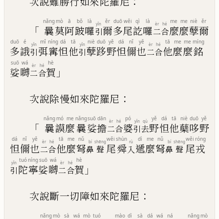
：
次說難勝行如來陀羅尼
nǎng
mò
ā
bǒ
là
ěr
duō
wěi
qì
là
me
me
niè
ěr
yǐn
èr
hé
「
曩
莫
阿
跛
囉
爾
多
尾
訖
囉
麼
麼
孽
爾
引
二
合
duō
é
mǐ
níng
dá
tā
niè
duō
yě
dá
nǐ
yě
tā
me
me
míng
yǐn
yǐn
èr
hé
多
誐
弭
寗
怛
他
孽
跢
野
怛
儞
也
他
麼
麼
銘
引
引
二
合
suō
wá
hè
èr
hé
」
娑
嚩
賀
二
合
：
次說除慢如來陀羅尼
nǎng
mó
me
nǎng
suō
dān
pó
yě
dá
tā
niè
duō
yě
èr
hé
yǐn
qù
「
曩
謨
麼
曩
娑
擔
婆
野
怛
他
蘖
哆
野
二
合
引
去
dá
nǐ
yě
tā
me
nǔ
wěi
shùn
dì
me
nǔ
wěi
róng
èr
hé
bí
shēng
rù
bí
shēng
怛
儞
也
他
麼
弩
尾
舜
遞
麼
弩
尾
戎
二
合
鼻
聲
入
鼻
聲
tuó
níng
suō
wá
hè
yǐn
èr
hé
」
陀
寧
娑
嚩
賀
引
二
合
：
次說斷一切障如來陀羅尼
nǎng
mò
sà
wá
mò
tuó
mào
dì
sà
dá
wá
ná
nǎng
mò