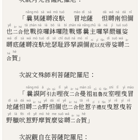
nǎng
mò
sà
wá
mò
tuó
mào
dì
sà
dá
wá
ná
dá
nǐ
「
曩
莫
薩
嚩
沒
馱
冒
地
薩
怛
嚩
南
怛
儞
yě
tā
zhàn
nà
là
bō
là
bì
zhàn
nà
nǎng
zhǔ
là
ná
jì
luó
suō
èr
hé
也
他
戰
捺
囉
鉢
囉
陛
戰
娜
曩
主
囉
拏
罽
邏
娑
二
合
wá
dǐ
sà
wá
mò
tuó
dì
sè
chǐ
duō
ná
mó
nǐ
dì
suō
wá
ní
yǐ
fǎn
èr
嚩
底
薩
嚩
沒
馱
地
瑟
耻
跢
拏
謨
儞
帝
娑
嚩
泥
以
反
二
hè
hé
」
賀
合
：
次說文殊師利菩薩陀羅尼
nǎng
mó
ā
lǐ
yè
màn
zǔ
shì
lǐ
yì
mào
yǐn
qù
èr
hé
zǔ
lǔ
fǎn
「
曩
謨
阿
哩
夜
曼
祖
室
哩
曳
冒
引
去
二
合
祖
魯
反
dì
sà
dá
wá
yě
dá
nǐ
yě
tā
rě
yì
rě
yì
rě
èr
hé
èr
hé
zǐ
lǐ
fǎn
地
薩
怛
嚩
野
怛
儞
也
他
惹
曳
惹
曳
若
二
合
二
合
子
禮
反
yě
là
fèi
rě
yě
mó
hè
me
suō
wá
hè
èr
hé
」
野
臘
吠
惹
野
摩
賀
麼
娑
嚩
賀
二
合
：
次說觀自在菩薩陀羅尼