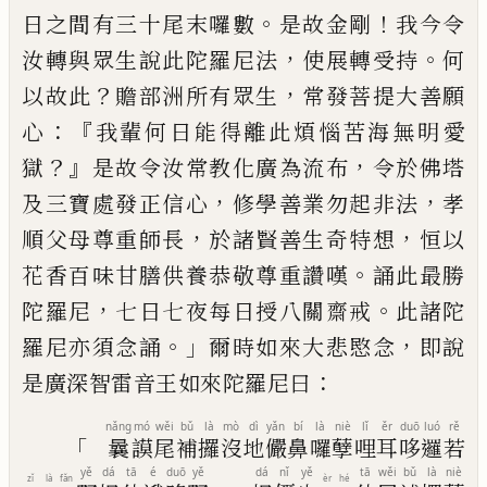
。
！
日之間有三十尾末囉數
是故金剛
我今令
，
。
汝轉與眾生說此陀羅尼法
使展轉
受持
何
？
，
以故此
贍部洲所有眾生
常發菩提
大善願
：『
心
我輩何日能得離此煩惱苦海無
明愛
？』
，
獄
是故令汝常教化廣為流布
令於佛
塔
，
，
及三寶處發正信心
修學善業勿起非法
孝
，
，
順父母尊重師長
於諸賢善生奇特想
恒
以
。
花香百味甘膳供養恭敬尊重讚嘆
誦此
最勝
，
。
陀羅尼
七日七夜每日授八關齋戒
此
諸陀
。」
，
羅尼亦須念誦
爾時如來大悲愍念
即
說
：
是廣深智雷音王如來陀羅尼曰
nǎng
mó
wěi
bǔ
là
mò
dì
yǎn
bí
là
niè
lǐ
ěr
duō
luó
rě
「
曩
謨
尾
補
攞
沒
地
儼
鼻
囉
孽
哩
耳
哆
邏
若
yě
dá
tā
é
duō
yě
dá
nǐ
yě
tā
wěi
bǔ
là
niè
zǐ
là
fǎn
èr
hé