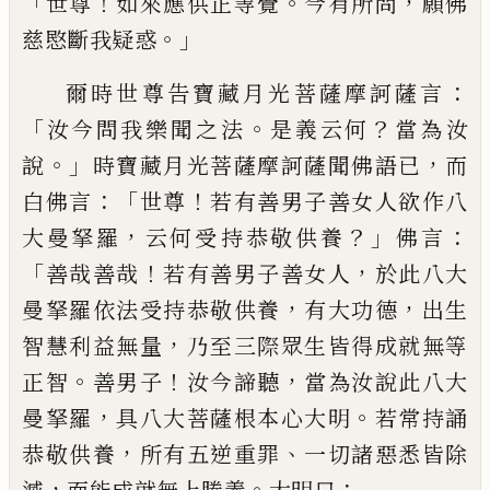
「
！
。
，
世尊
如來應供正等覺
今有所問
願佛
。」
慈愍斷我疑惑
：
爾時世尊告寶藏月光菩薩摩訶薩言
「
。
？
汝今
問我樂聞之法
是義云何
當為汝
。」
，
說
時寶藏
月光菩薩摩訶薩聞佛語已
而
：「
！
白佛言
世尊
若有善男子善女人欲作八
，
？」
：
大曼拏羅
云何
受
持
恭敬供養
佛言
「
！
，
善哉善哉
若有善男子
善女人
於此八大
，
，
曼拏羅依法受持恭敬供
養
有大功德
出生
，
智慧利益無量
乃至三際
眾生皆得成就無等
。
！
，
正智
善男子
汝今諦聽
當為汝說此八大
，
。
曼拏羅
具八大菩薩根本
心大明
若常持誦
，
、
恭敬供養
所有五逆重罪
一切諸惡悉皆除
，
。
：