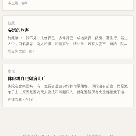
捕。最終他被帶到國王面前，以…
本生經
· 卷
8
智慧
妄語的危害
於此眾中，我不見一法修行已、多修行已，成地獄行，餓鬼、畜生行。若生
人中，口氣臭惡，為人所憎，所謂妄語。諸比丘！若有人妄言、綺語、鬪亂
是非，便墮畜生、餓鬼中。所以…
增壹阿含經
· 卷
7
度化
佛陀親自照顧病比丘
佛陀在舍衛國時，有一位長者邀請佛陀和僧眾用餐。佛陀沒有前往，而是派
弟子去，原因是要為天人說法和照顧病人。佛陀遍觀所有比丘都接受了邀
請，於是打開一間房門，發現一位…
經律異相
· 卷
18