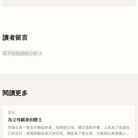
讀者留言
寫下你的讀經心得 →
閱讀更多
度化
為父母獻身的鹿王
菩薩生為一隻名叫難提的鹿，他孝順父母。國王喜歡狩獵，人民為了保護自
己的生計，將鹿群驅趕進王的宮苑。難提為了救父母，主動跳出來讓獵人追