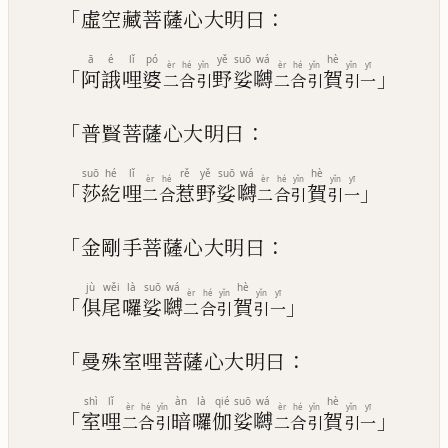
「
：
虛空藏菩薩心大明曰
ā
é
lǐ
pó
yě
suō
wá
hè
èr
hé
yǐn
èr
hé
yǐn
yǐn
yī
「
」
阿
誐
哩
婆
野
娑
嚩
賀
二
合
引
二
合
引
引
一
「
：
普賢菩薩心大明曰
suō
hé
lǐ
rě
yě
suō
wá
hè
èr
hé
èr
hé
yǐn
yǐn
yī
「
」
莎
紇
哩
惹
野
娑
嚩
賀
二
合
二
合
引
引
一
「
：
金剛手菩薩心大明曰
jù
wěi
là
suō
wá
hè
èr
hé
yǐn
yǐn
yī
「
」
俱
尾
囉
娑
嚩
賀
二
合
引
引
一
「
：
曼殊室哩菩薩心大明曰
shì
lǐ
àn
là
qié
suō
wá
hè
èr
hé
yǐn
èr
hé
yǐn
yǐn
yī
「
」
室
哩
暗
囉
伽
娑
嚩
賀
二
合
引
二
合
引
引
一