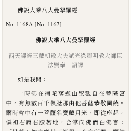
佛說大乘八大曼拏羅經
No. 1168A [No. 1167]
佛說
大乘八大曼拏羅經
西
天譯經三藏朝散大夫試光祿卿
明教大師
臣
法賢奉 詔譯
：
如是我聞
一時佛在補陀落迦山聖觀自在
菩薩宮
，
。
中
有無數百千俱胝那由他菩薩恭
敬圍繞
，
，
爾時會中有一菩薩名寶藏月光
即
從座起
，
：
偏袒右肩右膝著地
合掌向佛而白
佛言