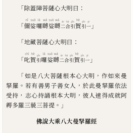
「
：
除蓋障菩薩心大明曰
nǐ
suō
là
wá
suō
wá
hè
èr
hé
yǐn
yǐn
yī
「
」
儞
娑
囉
嚩
娑
嚩
賀
二
合
引
引
一
「
：
地藏菩薩心大明曰
chì
hè
là
suō
wá
hè
yǐn
èr
hé
yǐn
yǐn
yī
「
」
叱
賀
囉
娑
嚩
賀
引
二
合
引
引
一
「
，
如是
八大菩薩根本心大明
作如來曼
。
，
拏羅
若有善男子善女人
於此曼拏羅依法
，
，
受持
志
心持誦根本大明
彼人速得成就阿
。」
耨多
羅三藐三菩提
佛說大乘八大曼拏羅經