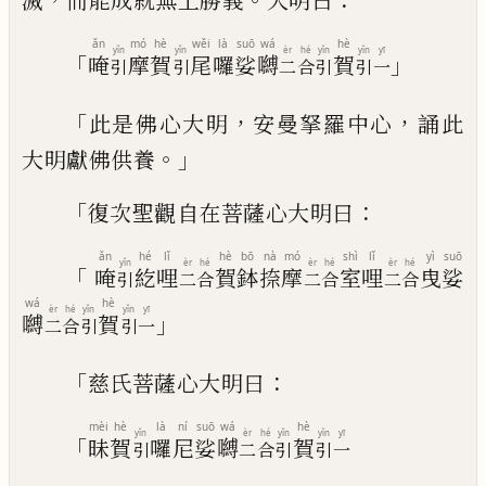
滅
而能成就無上勝義
大
明曰
ǎn
mó
hè
wěi
là
suō
wá
hè
yǐn
yǐn
èr
hé
yǐn
yǐn
yī
「
」
唵
摩
賀
尾
囉
娑
嚩
賀
引
引
二
合
引
引
一
「
，
，
此是佛心大明
安曼拏羅中心
誦此
。」
大明獻
佛供養
「
：
復次聖觀自在菩薩心大明曰
ǎn
hé
lǐ
hè
bō
nà
mó
shì
lǐ
yì
suō
yǐn
èr
hé
èr
hé
èr
hé
「
唵
紇
哩
賀
鉢
捺
摩
室
哩
曳
娑
引
二
合
二
合
二
合
wá
hè
èr
hé
yǐn
yǐn
yī
」
嚩
賀
二
合
引
引
一
「
：
慈氏菩薩心大明曰
mèi
hè
là
ní
suō
wá
hè
yǐn
èr
hé
yǐn
yǐn
yī
「
昧
賀
囉
尼
娑
嚩
賀
引
二
合
引
引
一