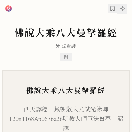
跳到主要內容
佛說大乘八大曼拏羅經
宋
法賢
譯
佛說大乘八大曼拏羅經
西天譯經三藏朝散大夫試光祿卿
T20n1168Ap0676a26明教大師臣法賢奉 詔
譯