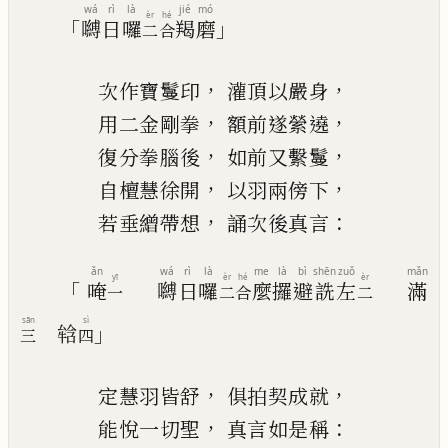
wá
rì
là
jié
mó
èr
hé
「
」
嚩
日
囉
羯
磨
二
合
，
，
次作寶鬘印
灌頂以嚴身
，
，
用二金剛拳
額前遂縈遶
，
，
復分拳腦後
如前又繫鬘
，
，
自
檀
慧徐開
以羽兩傍下
，
：
若垂繒帶想
誦次後真言
ǎn
wá
rì
là
me
là
bì
shēn
zuǒ
mǎn
yī
èr
hé
èr
「
唵
嚩
日
囉
麼
攞
避
詵
左
滿
一
二
合
二
sān
sì
」
𤚥
三
四
，
，
定慧羽皆舒
俱拍契成就
，
：
能悅一切聖
真言如是稱