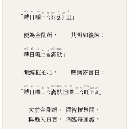
wá
rì
lán
rě
lǐ
èr
hé
yǐn
yǐn
「
」
嚩
日
囒
惹
里
二
合
引
引
，
：
便為金剛
縛
其明如後陳
wá
rì
là
mǎn
tuó
èr
hé
「
」
嚩
日
囉
滿
馱
二
合
，
：
開縛摧拍心
應誦密言曰
wá
rì
là
mǎn
tuó
dá
là
zhà
èr
hé
èr
hé
bàn
yīn
「
」
嚩
日
囉
滿
馱
怛
囉
吒
二
合
二
合
半
音
，
，
次前金剛縛
禪智檀慧開
，
。
稱遍入真言
降臨每加護