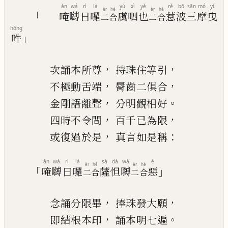
ǎn
wá
rì
là
yú
xì
yě
rě
bō
sān
mó
yì
èr
hé
èr
hé
「
唵
嚩
日
囉
虞
呬
也
惹
波
三
摩
曳
二
合
二
合
hōng
」
吽
，
，
次誦本所尊
持珠住等引
，
，
不
極
動舌端
脣
齒
二俱合
，
。
金剛語離聲
分明觀相好
，
，
四時不令間
百千已為限
，
：
或復過於是
真言如是稱
ǎn
wá
rì
là
sà
dá
wá
è
èr
hé
èr
hé
「
」
唵
嚩
日
囉
薩
怛
嚩
惡
二
合
二
合
，
，
念誦分限畢
捧珠發大願
，
。
即結根本印
誦本明七遍