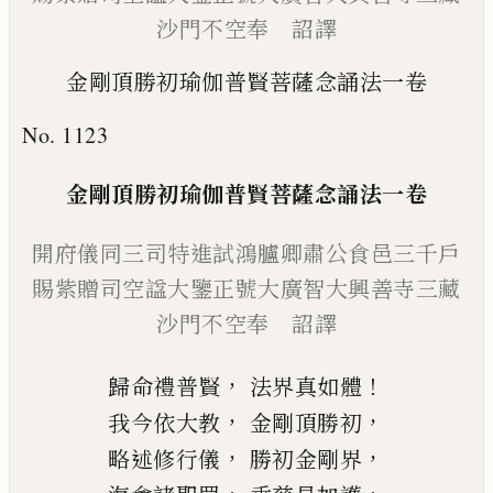
沙門不空奉 詔譯
金剛頂勝初瑜伽普賢菩薩念誦法一卷
No. 1123
金剛頂勝初瑜伽普賢菩薩念誦
法
一卷
開府儀同三司特進試鴻臚卿
肅公食邑三千戶
賜紫贈司空
諡大鑒正號大廣智大興善寺
三藏
沙
門
不空奉 詔譯
，
！
歸命禮普賢
法界真如體
，
，
我今依大教
金剛頂勝初
，
，
略述修行儀
勝初金剛界