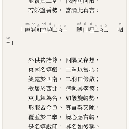
，
，
並覆其二拳
依胸兩向散
，
：
若妙塗香勢
當誦此真言
mó
hē
shì
lì
wá
rì
lǐ
xì
yǐn
èr
hé
yī
èr
hé
èr
「
摩
訶
室
唎
嚩
日
哩
呬
引
二
合
一
二
合
二
sān
」
三
，
，
外供養諸尊
四隅又存想
，
；
東南名嬉戲
二拳以當心
，
；
笑處於西南
二羽口傍散
，
；
歌居於西北
彈執其箜篌
，
，
東北舞為名
如儀旋轉勢
。
，
形服皆金色
真言契又陳
，
，
覆並於二拳
繞心應右轉
，
。
是名嬉戲印
其
名
如後稱