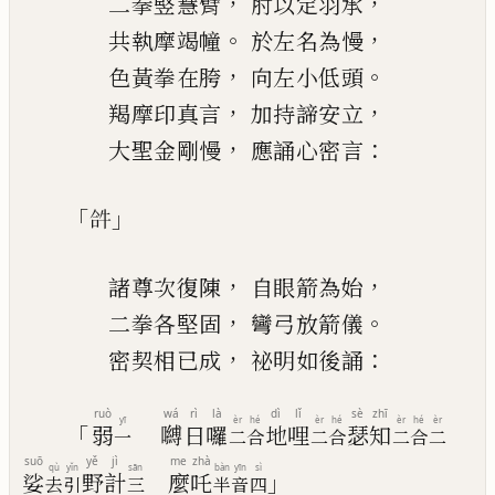
，
，
二拳竪慧臂
肘以定羽承
。
，
共執摩竭幢
於左
名
為慢
，
。
色黃拳在胯
向左小低頭
，
，
羯
摩
印真言
加
持諦安立
，
：
大聖金剛慢
應誦心密言
「
」
𤙖
，
，
諸尊次復陳
自眼箭為始
，
。
二拳各堅固
彎弓放箭儀
，
：
密契相已成
祕明如後誦
ruò
wá
rì
là
dì
lǐ
sè
zhī
yī
èr
hé
èr
hé
èr
hé
èr
「
弱
嚩
日
囉
地
哩
瑟
知
一
二
合
二
合
二
合
二
suō
yě
jì
me
zhà
qù
yǐn
sān
bàn
yīn
sì
」
娑
野
計
麼
吒
去
引
三
半
音
四