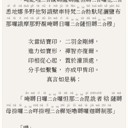
xī
dì
nà
duō
yě
tā
nǔ
é
niè
jū
tè
fàn
bó
tuó
wěi
sǎ
yán
bù
èr
hé
悉
地
娜
多
野
他
努
誐
櫱
車
特
梵
勃
馱
尾
灑
鹽
布
二
合
nà
là
é
mó
nà
yě
dǔ
ǎn
wá
rì
là
sà
dá
wá
mù
èr
hé
èr
hé
」
那
囉
誐
摩
那
野
覩
唵
嚩
日
囉
薩
怛
嚩
穆
二
合
二
合
，
，
次當結寶印
二羽金剛縛
，
。
進力如寶形
禪智亦復爾
，
，
印相從心起
置於灌頂處
，
。
分手如繫鬘
亦成甲冑印
：
真言如是稱
ǎn
wá
rì
là
là
dá
nà
pí
shēn
zhě
sà
wá
èr
hé
èr
hé
「
唵
嚩
日
囉
囉
怛
那
毘
詵
者
𤚥
薩
嚩
二
合
二
合
mǔ
nà
là
miē
nà
lǐ
zhì
jǔ
lǔ
wá
là
jiā
wá
zhì
nà
èr
hé
èr
hé
」
母
捺
囉
咩
捺
哩
穉
矩
嚕
嚩
囉
迦
嚩
制
那
二
合
二
合
「
」
𭊃