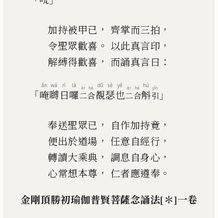
，
，
加持被甲已
齊掌而三拍
。
，
令聖眾歡喜
以此真言印
，
：
解縛得歡喜
而誦真言曰
ǎn
wá
rì
là
dǔ
sè
yě
hú
èr
hé
èr
hé
yǐn
「
」
唵
嚩
日
囉
覩
瑟
也
斛
二
合
二
合
引
，
，
奉送聖眾已
自
作
加持竟
，
，
便出於道場
任意自經行
，
，
轉讀大乘典
調息自身心
，
。
心常想本尊
仁者應遵奉
金剛頂勝初瑜伽普賢菩薩念誦
法
[＊]
一卷