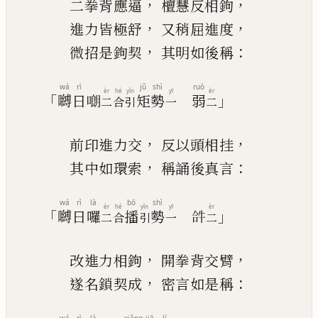
，
，
二拳背應逼
檀慧
反
相鉤
，
，
進力皆極舒
又稍屈進度
，
：
微招是鉤契
其明如後稱
wá
rì
jǔ
shì
ruò
èr
hé
yǐn
yī
èr
「
」
嚩
日
𠻴
矩
勢
弱
二
合
引
一
二
，
，
前印進力交
反以頭相
挂
，
：
其中如環索
稱誦後真言
wá
rì
là
bō
shì
èr
hé
yǐn
yī
èr
「
」
嚩
日
囉
播
勢
𤙖
二
合
引
一
二
，
，
改進力相鉤
開拳背交臂
，
：
遂名鎖契成
密言如是稱