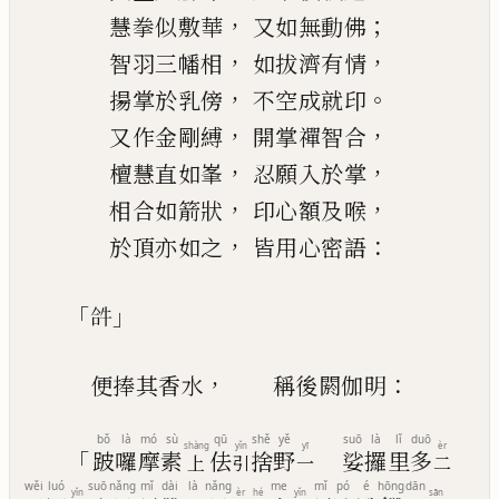
，
；
慧拳似敷華
又如無動佛
，
，
智羽三幡相
如拔濟有情
，
。
揚
掌於乳傍
不空成就印
，
，
又作金剛縛
開掌禪智合
，
，
檀慧直如峯
忍願入於掌
，
，
相
合
如箭狀
印心額及喉
，
：
於頂亦如之
皆用心密語
「
」
𤙖
，
：
便捧其香水
稱後閼伽明
bǒ
là
mó
sù
qū
shě
yě
suō
là
lǐ
duō
shàng
yǐn
yī
èr
「
跛
囉
摩
素
佉
捨
野
娑
攞
里
多
上
引
一
二
wěi
luó
suō
nǎng
mǐ
dài
là
nǎng
me
mǐ
pó
é
hōng
dān
yǐn
èr
hé
yǐn
sān