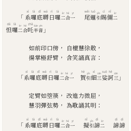
xì
là
dǐ
wá
rì
là
wěi
luó
cì
nǐ
èr
hé
yī
yǐn
èr
「
系
囉
底
嚩
日
囉
尾
邏
賜
儞
二
合
一
引
二
dá
là
zhà
èr
hé
bàn
yīn
」
怛
囉
吒
二
合
半
音
，
，
如前印口傍
自檀慧徐散
，
：
揚
掌極舒臂
含笑誦真言
xì
là
dǐ
wá
rì
là
hè
xì
suō
hē
èr
hé
yī
yǐn
sān
sān
「
」
系
囉
底
嚩
日
囉
賀
細
娑
訶
二
合
一
引
三
三
，
，
定臂如箜篌
改進力微屈
，
：
慧羽彈弦
勢
為歌誦其明
xì
là
dǐ
wá
rì
là
nǐ
dì
dì
dì
èr
hé
yī
yǐn
èr
「
系
囉
底
嚩
日
囉
擬
諦
諦
諦
二
合
一
引
二