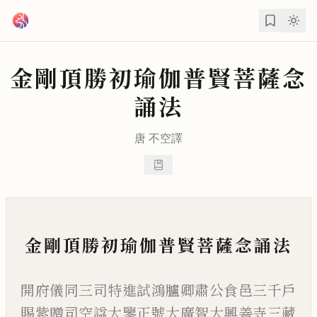
跳到主要內容
金剛頂勝初瑜伽普賢菩薩念
誦法
唐
不空
譯
金剛頂勝初瑜伽普賢菩薩念誦法
開府儀同三司特進試鴻臚卿肅公食邑三千戶
賜紫贈司空諡大鑒正號大廣智大興善寺三藏