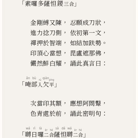
「
」
素
囉
多
薩
怛
鑁
三
合
，
，
金剛縛
又
陳
忍願成刀狀
，
，
進力捻刀側
依初第一文
，
。
禪押於智端
如結加趺勢
，
，
印頂心當想
毘盧遮那佛
，
：
儼然鮮白
耀
誦此真言曰
ǎn
bù
qiàn
rù
píng
「
」
唵
部
欠
入
平
，
，
次當印其額
應想阿閦
鼙
，
：
色青處於前
誦此密明
句
wá
rì
là
sà
dá
wá
èr
hé
èr
hé
「
」
嚩
日
囉
薩
怛
嚩
二
合
二
合