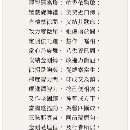
；
；
禪智逼為燈
塗香依胸啟
；
；
嬉戲旋轉禮
笑契近口傍
，
；
自檀慧徐開
又結其歌印
，
，
改力度微屈
進虛撥於
間
，
，
定羽佉吒迦
慧作三幡相
。
，
當心乃旋
舞
八供養已周
，
，
次
結金剛縛
改進力微屈
；
；
徐招是鉤契
從縛索當生
，
；
禪度智力
間
印成又為鎖
，
；
環進禪智力
捻已便相鉤
，
，
又作堅固縛
禪智戒方下
，
，
當胸遂搖動
為
磬
四攝成
，
。
三昧耶真言
同前羯
磨
句
，
，
金剛薩埵位
及行者所居