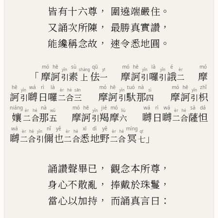
，
。
皆有十六尊
圍遶端嚴
住
，
，
又誦次所陳
最勝真
實
讚
，
。
能纔稱念故
速令悉地圓
mó
hē
sù
qū
mó
hē
là
é
mó
yǐn
shàng
yī
yǐn
yǐn
èr
「
摩
訶
素
佉
摩
訶
囉
誐
摩
引
上
一
引
引
二
hē
wá
rì
là
mó
hē
tuó
nà
mó
hē
zhǐ
yǐn
èr
hé
sān
yǐn
sì
yǐn
訶
嚩
日
囉
摩
訶
馱
那
摩
訶
枳
引
二
合
三
引
四
引
niáng
nà
mó
hē
jié
mó
wá
rì
wá
sà
dá
èr
hé
wǔ
yǐn
liù
èr
hé
孃
那
摩
訶
羯
摩
嚩
日
嚩
薩
怛
二
合
五
引
六
二
合
wá
nǐ
yě
xī
dì
yě
míng
èr
hé
yǐn
èr
hé
èr
hé
qī
」
嚩
儞
也
悉
地
野
冥
二
合
引
二
合
二
合
七
，
，
誦讚聲畢已
觀念本所尊
，
，
身心不散亂
捧戴於珠鬘
，
：
當心以加持
而誦真言曰