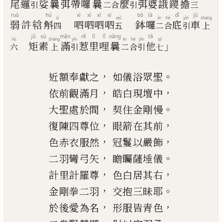
尾
邏
娑
曩
弭
帶
囉
曩
麼
弭
婆
誐
鑁
擔
引
二
合
引
三
ruò
hú
xì
xì
xì
xì
bō
là
dǐ
jū
sì
wǔ
èr
hé
yǐn
shàng
弱
𤙖
𤚥
斛
呬
呬
呬
呬
鉢
囉
底
車
四
五
二
合
引
上
jǔ
sù
mǎn
rě
lǐ
lǐ
nǎng
tā
liù
shàng
yǐn
èr
hé
yǐn
qī
」
矩
素
滿
惹
里
哩
曩
他
六
上
引
二
合
引
七
，
。
近額奉獻之
如儀浴眾聖
，
，
依前觀滿月
皓白現壇中
，
。
大聖處於間
契住金剛慢
，
，
復
陳四尊位
眼箭在其前
，
，
色赤衣服然
冠鬘以嚴飾
，
。
二羽彎弓矢
瞻矚薩埵儀
，
，
計里計羅尊
色白居其右
，
。
金剛拳二羽
交抱三昧耶
，
，
於後愛為名
形服皆青色