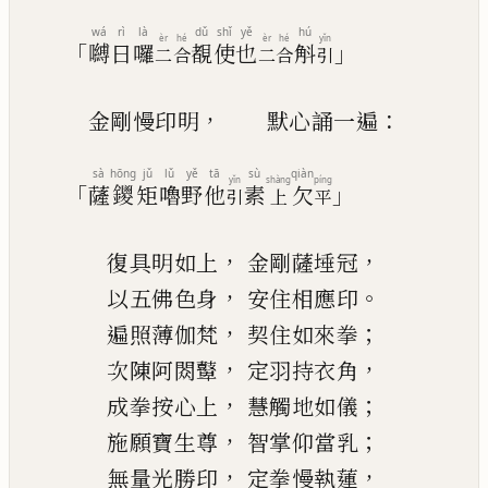
wá
rì
là
dǔ
shǐ
yě
hú
èr
hé
èr
hé
yǐn
「
」
嚩
日
囉
覩
使
也
斛
二
合
二
合
引
，
：
金剛慢印明
默心誦一遍
sà
hōng
jǔ
lǔ
yě
tā
sù
qiàn
yǐn
shàng
píng
「
」
薩
鑁
矩
嚕
野
他
素
欠
引
上
平
，
，
復具明如上
金剛薩埵冠
，
。
以五佛色身
安住相應印
，
；
遍照薄伽梵
契住如來拳
，
，
次陳阿閦
鼙
定羽持衣角
，
；
成拳按心上
慧
觸地如儀
，
；
施願寶生尊
智掌仰當乳
，
，
無量光勝印
定拳慢執蓮