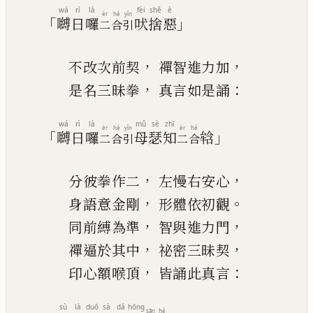
wá
rì
là
fèi
shě
è
èr
hé
yǐn
「
」
嚩
日
囉
吠
捨
惡
二
合
引
，
，
不改次前契
禪智進力加
，
：
是名三昧拳
真言如是誦
wá
rì
là
mǔ
sè
zhī
èr
hé
yǐn
èr
hé
「
」
嚩
日
囉
母
瑟
知
𤚥
二
合
引
二
合
，
，
分彼拳作二
左慢右安心
，
。
身語意金剛
形體依初觀
，
，
同前縛為準
智與進
力
門
，
，
禪逼於其中
祕密三昧契
，
：
印心額
喉
頂
皆誦此真言
sù
là
duō
sà
dá
hōng
sān
hé