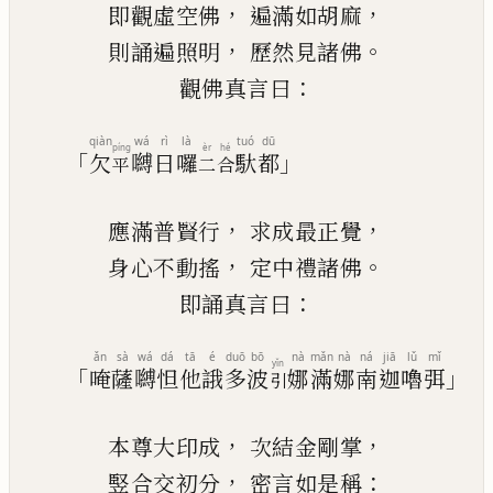
，
，
即觀虛空佛
遍滿如胡麻
，
。
則誦遍照明
歷然見諸佛
：
觀佛真言曰
qiàn
wá
rì
là
tuó
dū
píng
èr
hé
「
」
欠
嚩
日
囉
馱
都
平
二
合
，
，
應滿普賢行
求成最正覺
，
。
身心不動搖
定中禮諸佛
：
即誦真言曰
ǎn
sà
wá
dá
tā
é
duō
bō
nà
mǎn
nà
ná
jiā
lǔ
mǐ
yǐn
「
」
唵
薩
嚩
怛
他
誐
多
波
娜
滿
娜
南
迦
嚕
弭
引
，
，
本尊大印成
次結金剛掌
，
：
竪合交初分
密言如是稱