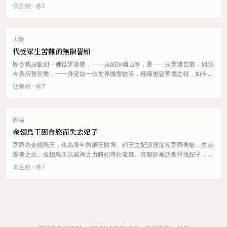
依於各種錯誤的見解，對於本來…
楞伽經
· 卷
2
大願
代受眾生苦難的無限誓願
願令我身數如一佛世界微塵，一一身如須彌山等，是一一身覺諸苦樂，如我
今身所覺苦樂，一一身受如一佛世界微塵數等，種種重惡苦惱之報，如今一
佛世界微塵等，十方諸佛世界所…
悲華經
· 卷
7
因緣
金翅鳥王因貪慾而失去妃子
菩薩為金翅鳥王，化為青年與銅王賭博。銅王之妃須遜提見菩薩美貌，生起
愛著之念。金翅鳥王以威神之力將妃帶往龍島。音樂師被派來尋找妃子，漂
流至龍島，妃子照顧他。金翅鳥…
本生經
· 卷
7