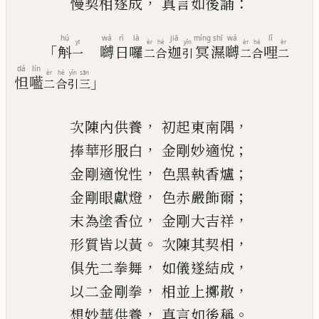
，
：
慢契相遂成
真言如後誦
hú
wá
rì
là
jiā
míng
shī
wá
lǐ
yī
èr
hé
yǐn
èr
hé
èr
「
斛
嚩
日
囉
迦
冥
濕
嚩
哩
一
二
合
引
二
合
二
dá
lín
èr
hé
yǐn
sān
」
怛
㘕
二
合
引
三
，
，
次陳內供養
初起東南隅
，
；
捧華形服白
金剛妙適悅
，
；
金剛適悅性
色黑執香
爐
，
；
金剛眼獻燈
色赤嚴飾爾
，
，
末為塗香位
金剛大吉祥
。
，
形質皆以黃
次陳其契相
，
，
俱先二拳舞
如儀遂結成
，
，
以二金剛拳
相並上擲散
，
。
想妙華供養
真言如後稱