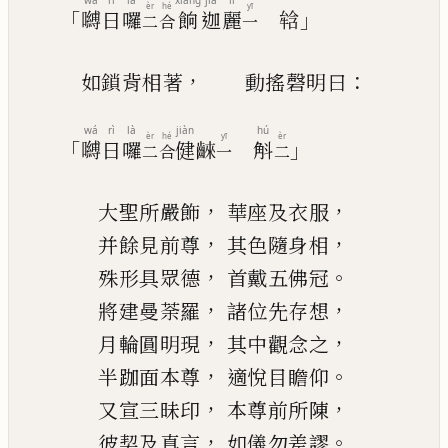
wá
rì
là
xiǎng
jiā
lí
èr
hé
yī
「
」
嚩
日
囉
餉
迦
麗
𤚥
二
合
一
，
：
如鎖背相著
動搖磬明曰
wá
rì
là
jiàn
hú
èr
hé
yī
èr
「
」
嚩
日
囉
健
𪘨
斛
二
合
一
二
，
，
大聖所嚴飾
華座及衣服
，
，
并餘見前尊
其色隨身相
，
。
殊形具眾德
首戴五佛冠
，
，
將建曼
荼
羅
諸位先存想
，
，
月輪圓明現
其中觀念之
，
。
半跏面本尊
適悅目瞻仰
，
，
又宣三昧印
本尊前所陳
，
。
彼契及真言
如儀勿差謬