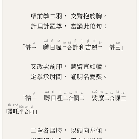
，
，
準前拳二羽
交臂抱於胸
，
：
計里計羅尊
當誦此後句
wá
rì
là
jì
lì
jí
lí
yī
èr
hé
èr
sān
「
」
𤙖
嚩
日
囉
計
利
吉
麗
𤙖
一
二
合
二
三
，
，
又改次前印
慧臂直如幢
，
。
定拳承肘間
誦明名愛契
wá
rì
lǐ
nǐ
suō
me
là
yī
èr
hé
èr
èr
hé
sān
「
𤚥
嚩
日
哩
儞
娑
麼
囉
一
二
合
二
二
合
三
là
zhà
bàn
yīn
sì
」
囉
吒
半
音
四
，
，
二拳各居
𦜮
以頭向左傾