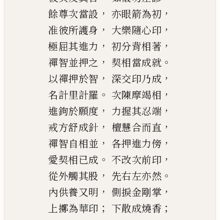
，
，
餘尊次當設
亦眼箭為初
，
，
准彼所護身
大樂隨心印
，
，
極屈其進力
初分背相著
，
。
禪智並押之
契相當成就
，
，
以禪押於智
深
交印乃成
。
，
名計里計羅
次陳摩竭相
，
，
進鉤於願度
力握其忍端
，
，
戒
方舒成
針
檀慧合而直
，
，
禪智自相並
各押進力傍
。
，
愛
契相已成
不改次前印
，
。
從外觸其股
先右左亦然
，
，
內供養又明
側
捩
金剛掌
；
；
上擲為華印
下散成燒香