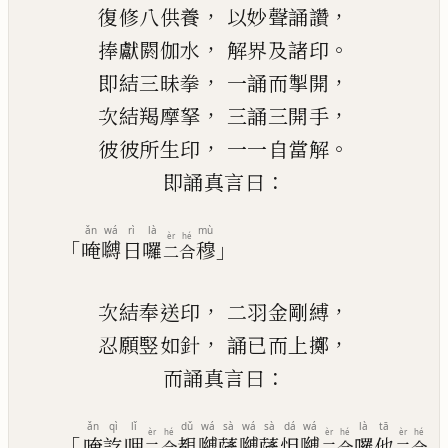
，
，
復修八供養
以妙聲誦讚
，
。
捧獻閼伽水
解界及諸印
，
，
即結三昧拳
一誦而掣開
，
，
次結羯摩拏
三誦三開手
，
。
彼彼所生印
一一自當解
：
即誦真言曰
ǎn
wá
rì
là
mù
èr
hé
「
」
唵
嚩
日
囉
穆
二
合
，
，
次
結
奉送印
二羽金剛縛
，
，
忍願竪如針
誦已而上擲
：
而誦真言曰
ǎn
qì
lǐ
dǔ
wá
sà
wá
sà
dá
wá
là
tā
èr
hé
èr
hé
èr
hé
「
唵
訖
哩
覩
嚩
薩
嚩
薩
怛
嚩
囉
他
二
合
二
合
二
合