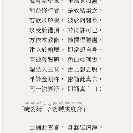
，
，
海會諸聖眾
垂慈見加護
，
。
利益修行者
是故結集之
，
，
若欲求解脫
彼於阿闍
梨
。
，
求受於灌頂
若得許可已
，
，
方依本教修
揀擇得勝處
。
，
建立於輪壇
即當想自身
，
，
同彼普賢體
色白如珂雪
。
，
端坐入三昧
舌上想五股
，
，
淨妙金剛杵
密誦此真言
。
：
同一法界淨
即誦真言曰
ǎn
suō
wá
pó
wá
shù
dù
hán
èr
hé
「
」
唵
娑
縛
婆
嚩
戍
度
含
二
合
，
。
由誦此真言
身器皆清淨