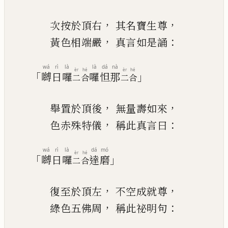
，
，
次按於頂右
其名寶生尊
，
：
黃色相端嚴
真言如是誦
wá
rì
là
là
dá
nà
èr
hé
èr
hé
「
」
嚩
日
囉
囉
怛
那
二
合
二
合
，
，
舉置
於
頂後
無量壽如來
，
：
色赤殊特儀
稱此真言曰
wá
rì
là
dá
mó
èr
hé
「
」
嚩
日
囉
達
磨
二
合
，
，
復至於頂左
不空成就尊
，
：
綠色五佛
周
稱此祕明句