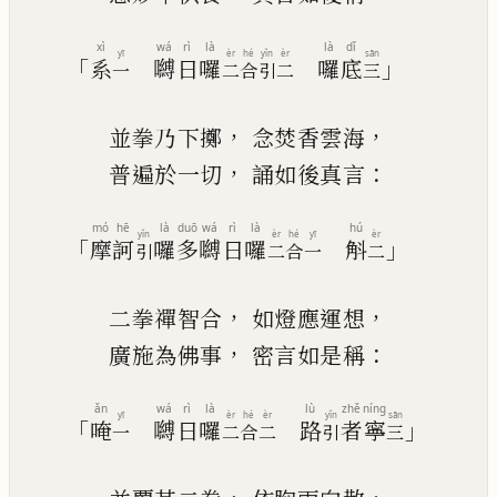
xì
wá
rì
là
là
dǐ
yī
èr
hé
yǐn
èr
sān
「
」
系
嚩
日
囉
囉
底
一
二
合
引
二
三
，
，
並拳乃下擲
念焚香雲海
，
：
普遍於一切
誦如後真言
mó
hē
là
duō
wá
rì
là
hú
yǐn
èr
hé
yī
èr
「
」
摩
訶
囉
多
嚩
日
囉
斛
引
二
合
一
二
，
，
二拳禪智合
如燈應運想
，
：
廣施為佛事
密言如是稱
ǎn
wá
rì
là
lù
zhě
níng
yī
èr
hé
èr
yǐn
sān
「
」
唵
嚩
日
囉
路
者
寧
一
二
合
二
引
三