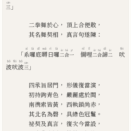
sān
」
三
，
，
二拳舞於心
頂上合便散
，
：
其名舞契相
真言句遂陳
xì
là
dǐ
wá
rì
là
nǐ
lǐ
dì
fèi
èr
hé
yī
èr
hé
èr
「
系
囉
底
嚩
日
囉
儞
哩
諦
吠
二
合
一
二
合
二
bō
fèi
bō
sān
」
波
吠
波
三
，
，
四承旨居門
形儀復當演
，
，
初持鉤青色
嚴麗處於間
，
，
南携索皆黃
西執
鎖
尚赤
，
。
其北名為磬
具綠色冠鬘
，
，
祕契及真言
復次今當
設