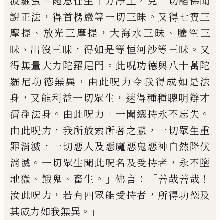
，
，
波羅蜜
隨意往生十方淨土
見一切諸佛
聞
，
。
說正法
得首楞嚴等一切三昧
又得七寶
三
、
，
、
摩提
放光三摩提
大海水三昧
騰空三
、
，
。
昧
出沒三昧
得如是
等
恒河沙等三昧
又
。
得
無量大力陀羅尼門
此呪功德與八十萬陀
，
羅尼功德無異
由此呪力令我得成如是法
，
，
身
又能利益一切眾生
速得種種聰明
辯
才
。
，
。
清淨法身
由此呪力
一聞總持永不忘失
，
，
由此呪力
我所放索所著之處
一切眾生重
，
罪消滅
一切惡人及惡魔惡鬼惡神自然降
伏
。
，
消滅
一切眾生聞此呪名及受持者
永不
墮
、
、
。」
：「
！
地獄
餓鬼
畜生
佛言
善哉善哉
，
，
汝此呪力
若有四眾能受持者
所得功德及
。」
其威力如
我無異