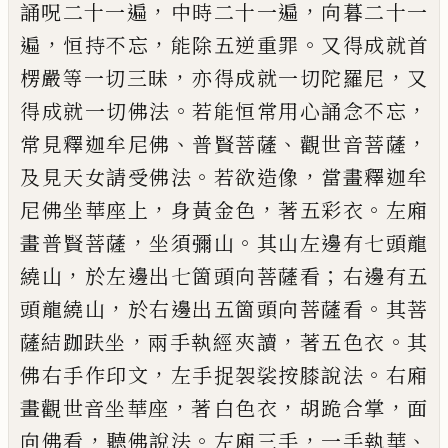
，
，
誦呪二十一遍
中
時二十
一遍
向暮二十一
，
，
。
遍
恒持不忘
能除五逆重
罪
又得成就首
，
，
楞嚴等一切三昧
亦
得成就
一切陀羅尼
又
。
，
得成就一切佛法
若能恒常
用心誦念不忘
、
、
，
常見釋迦牟尼佛
普賢菩薩
觀世音菩薩
。
，
及見天女請受佛法
若欲造像
當畫釋迦牟
，
，
。
尼佛坐華座上
身黃金色
著五
彩衣
左廂
，
。
畫普賢菩薩
坐須彌山
其山左邊
有七頭龍
，
；
繞山
於左邊出七箇頭向菩薩看
右邊有五
，
。
頭龍繞山
於右邊出五箇頭向菩薩
看
其菩
，
，
。
薩結
跏
趺坐
兩手執經
夾
讀
著五
色衣
其
，
。
佛右手作印文
左手捉袈裟按膝說
法
右廂
，
，
，
畫觀世音坐華座
著
白
色衣
胡跪合
掌
面
，
。
，
、
向佛看
聽佛說法
左廂三手
一手執華