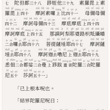
陀
但
都
跢
姪
他
素
羅
毘
素
七
三
十
八
三
十
九
上
luó
pí
mó
hē
sù
là
bǐ
mǔ
nǐ
mǔ
nǐ
shàng
sì
shí
shàng
sì
shí
yī
羅
毘
摩
訶
素
囉
比
母
儞
母
儞
上
四
十
上
四
十
一
mó
hē
mǔ
nǐ
mó
dǐ
mó
dǐ
sì
shí
èr
sì
shí
sān
shàng
sì
shí
sì
摩
訶
母
儞
摩
底
摩
底
四
十
二
四
十
三
上
四
十
四
mó
hē
mó
dǐ
nà
mó
ā
lí
yē
pó
lù
zhǐ
dī
shè
pó
shàng
sì
shí
wǔ
摩
訶
摩
底
那
謨
阿
梨
耶
婆
路
枳
羝
攝
皤
上
四
十
五
là
yē
pú
tí
sà
duǒ
yē
mó
hē
sà
èr
hé
qù
sì
shí
liù
sì
shí
qī
囉
耶
菩
提
薩
埵
耶
摩
訶
薩
二
合
去
四
十
六
四
十
七
duǒ
yē
mó
hē
jiā
lǔ
ní
jiā
yē
qù
sì
shí
bā
qù
shàng
qù
sì
shí
jiǔ
埵
耶
摩
訶
迦
嚕
尼
迦
耶
去
四
十
八
去
上
去
四
十
九
xī
diàn
dū
suō
màn
duō
bá
tuó
luó
tuó
luó
èr
hé
èr
hé
shàng
zhòng
yīn
èr
hé
悉
佃
都
娑
曼
跢
跋
陀
羅
陀
羅
二
合
二
合
上
重
音
二
合
ní
suō
hē
wǔ
shí
wǔ
shí
yī
」
尼
莎
訶
五
十
五
十
一
「
。
已上根本呪也
「
：
結界陀羅尼呪曰