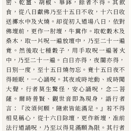
、
、
、
，
。
密
乾
薑
胡椒
畢鉢
餘者不得
其飲
，
，
食
從
八日獻佛乃至十五日不收
十六日收
。
，
送擲
水中及火燒
却從初入道場八日
依對
，
，
。
佛壇
前
更作一肘壇
牛糞作
取乾穀木及
，
，
桑木
取
一片呪一遍放壇中
乃至二十一遍
。
，
竟
然後
取七種穀子
用手取呪一遍著火
，
。
，
，
中
乃至二
十
一
遍
白
日亦得
夜
闇
亦得
，
。
日別一度
至
十五日燒勿忘
竟十五日夜不
，
。
、
得睡眠
一心誦
呪
其夜或時地動
或時聞
，
，
，
大聲
行者莫生驚
怪
安心誦呪
念二菩
。
、
，
薩
爾時普賢
觀世音即
為現身
語行者
：『
，
。』
言
汝須何願
隨索皆能滿足
若不得
，
，
，
相
見
稱心
從十六日除壇
更作新壇
准前
，
。
法行道誦呪
乃至以得見滿願為限
其
行者