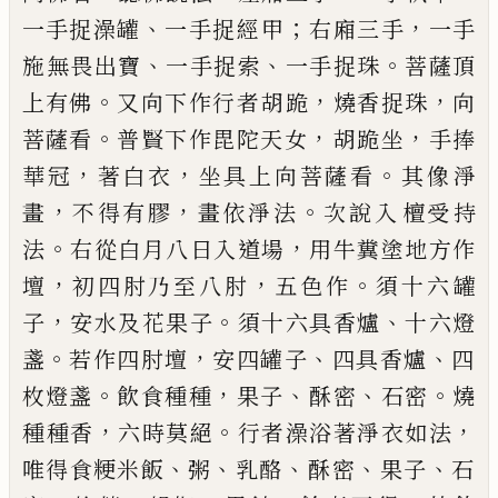
、
；
，
一手捉
澡
罐
一手捉經
甲
右廂三手
一手
、
、
。
施無畏出寶
一手捉索
一手捉珠
菩薩頂
。
，
，
上
有佛
又向下作行者
胡跪
燒香捉珠
向
。
，
，
菩薩
看
普賢下作毘陀天女
胡跪
坐
手捧
，
，
。
華冠
著白衣
坐具上向菩薩看
其像淨
，
，
。
畫
不得有
膠
畫依淨法
次說入
檀
受持
。
，
法
右從白月
八日入道場
用牛糞塗地方作
，
，
。
壇
初四肘乃
至八肘
五色作
須十六罐
，
。
、
子
安水及花果子
須十六具香爐
十六燈
。
，
、
、
盞
若作四肘壇
安四
罐子
四具香爐
四
。
，
、
、
。
枚
燈盞
飲食種種
果子
酥密
石密
燒
，
。
，
種種香
六時莫絕
行者澡浴著
淨衣如法
、
、
、
、
、
唯得食粳米飯
粥
乳酪
酥密
果子
石