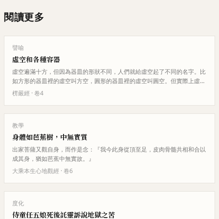
閱讀更多
譬喻
虛空和各種容器
虛空遍滿十方，但因為器皿的形狀不同，人們就給虛空起了不同的名字。比
如方形的器皿裡的虛空叫方空，圓形的器皿裡的虛空叫圓空。但實際上虛空
本身沒有改變，只是因為器皿的…
楞嚴經
· 卷
4
教學
身體如芭蕉樹，中無實質
出家菩薩又觀自身，而作是念：『我今此身從頂至足，皮肉骨髓共相和合以
成其身，猶如芭蕉中無實故。』
大乘本生心地觀經
· 卷
6
度化
侍童任五娘死後託靈訴說地獄之苦