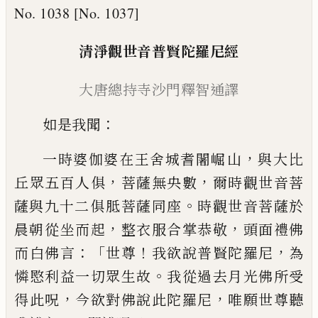
No. 1038 [No. 1037]
清淨觀世
音
普賢陀羅尼
經
大
唐總持
寺
沙門
釋
智通譯
：
如是我聞
，
一時婆伽婆在王舍城耆闍崛
山
與大比
，
，
丘眾五百人俱
菩薩無央數
爾
時觀世音菩
。
薩與九十二俱
胝
菩薩同座
時
觀世音菩薩於
，
，
晨朝
從
坐而起
整衣服合
掌恭敬
頭面禮佛
：「
！
，
而白佛言
世尊
我欲說普
賢陀羅尼
為
。
憐愍利益一切眾生故
我從過
去月光佛所受
，
，
得此呪
今欲對佛說此陀羅
尼
唯願世尊聽