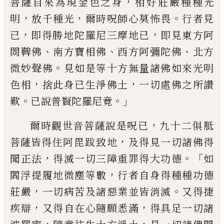
，
菩薩自
來為現金色之身
相好莊嚴種種光
，
，
。
明
放千
種光
爾時呪師心莫怖畏
行者見
，
，
已
即得勝
地
陀
羅尼三摩地已
即見東方阿
、
、
、
閦鞞佛
南
方寶相佛
西方阿彌陀佛
北方
。
微妙聲佛
見
如是等十方無量諸佛如來光明
，
，
色相
捨此
身已生淨佛土
一切處佛之所讚
。
。」
歎
已說普
賢陀羅尼竟
，
爾時觀世音菩薩說是呪已
九十二俱
胝
，
菩
薩皆得住阿
毘
跋
致
地
及得見一切諸佛
得
，
。「
聞正法
得滅一切三障重罪得大功德
如
，
閻浮
提
履地微塵等數
行者自身得種種功
德
，
。
莊嚴
一切病苦及諸惡業並皆消滅
又得
捷
，
，
疾
辯
又得自在心隨願悉滿
得具足一切
諸