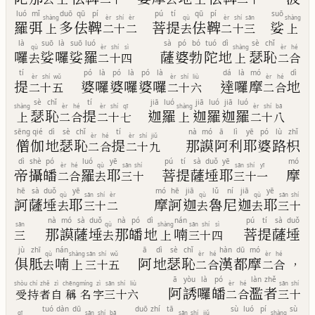
luó
mǐ
duō
qū
pí
pú
tí
qū
pí
suō
shàng
èr
shí
èr
qù
èr
shí
sān
shàng
羅
弭
多
佉
鞞
菩
提
佉
鞞
娑
上
二
十
二
去
二
十
三
上
là
suō
là
suō
luó
sà
pó
bó
tuó
dì
sè
chǐ
qù
èr
shí
sì
shàng
èr
hé
囉
娑
囉
娑
羅
薩
婆
勃
陀
地
瑟
恥
去
二
十
四
上
二
合
tí
pó
là
pó
là
pó
là
dá
là
mó
dì
èr
shí
wǔ
èr
shí
liù
èr
hé
提
婆
囉
婆
囉
婆
囉
達
囉
摩
地
二
十
五
二
十
六
二
合
sè
chǐ
tí
jiā
luó
jiā
luó
jiā
luó
shàng
èr
hé
èr
shí
qī
shàng
èr
shí
bā
瑟
恥
提
迦
羅
迦
羅
迦
羅
上
二
合
二
十
七
上
二
十
八
sēng
qié
dì
sè
chǐ
tí
nà
mó
ā
lì
yē
pó
lù
zhǐ
èr
hé
èr
shí
jiǔ
僧
伽
地
瑟
恥
提
那
謨
阿
利
耶
婆
路
枳
二
合
二
十
九
dì
shè
pó
luó
yē
pú
tí
sà
duǒ
yē
mó
èr
hé
qù
sān
shí
sān
shí
yī
帝
攝
皤
羅
耶
菩
提
薩
埵
耶
摩
二
合
去
三
十
三
十
一
hē
sà
duǒ
yē
mó
hē
jiā
lǔ
ní
jiā
yē
qù
sān
shí
èr
qù
qù
sān
shí
訶
薩
埵
耶
摩
訶
迦
魯
尼
迦
耶
去
三
十
二
去
去
三
十
nà
mó
sà
duǒ
nà
pó
dì
nán
pú
tí
sà
duǒ
sān
qù
shàng
sān
shí
sì
那
謨
薩
埵
那
皤
地
喃
菩
提
薩
埵
三
去
上
三
十
四
jù
zhī
nán
ā
dì
sè
chǐ
hàn
dū
mó
qù
shàng
sān
shí
wǔ
èr
hé
èr
hé
俱
胝
喃
阿
地
瑟
恥
漢
都
摩
，
去
上
三
十
五
二
合
二
合
ā
yòu
là
pó
làn
zhě
shòu
chí
zhě
zì
chēng
míng
zì
sān
shí
liù
èr
hé
sān
shí
阿
誘
囉
皤
濫
者
受
持
者
自
稱
名
字
三
十
六
二
合
三
十
tuó
dàn
dū
duō
zhí
tā
sù
luó
pí
sù
qī
sān
shí
bā
sān
shí
jiǔ
shàng