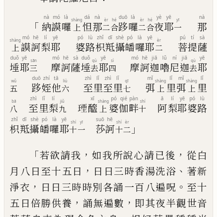
nà
mó
là
dá
nà
duō
là
yè
yē
nà
shàng
èr
hé
èr
hé
yī
「
納
謨
囉
怛
那
跢
囉
夜
耶
那
上
二
合
二
合
一
mó
hē
lí
yē
pó
lù
zhǐ
dī
shè
pó
là
yē
pú
tí
sà
shàng
èr
謨
訶
梨
耶
婆
路
枳
羝
攝
皤
囉
耶
菩
提
薩
上
二
duǒ
yē
mó
hē
sà
duǒ
yē
mó
hē
jiā
lǔ
ní
jiā
yē
sān
qù
sì
qù
埵
耶
摩
訶
薩
埵
耶
摩
訶
迦
嚕
尼
迦
耶
三
去
四
去
duō
zhí
tā
zhì
lǐ
zhì
lǐ
mǐ
lǐ
mǐ
lǐ
wǔ
liù
qī
shàng
shàng
跢
姪
他
至
里
至
里
弭
里
弭
里
五
六
七
上
上
zhì
lǐ
lí
xī
pó
qié
pàn
ā
lí
yē
pó
lù
bā
jiǔ
shàng
shí
至
里
梨
𤧕
醯
婆
伽
畔
阿
梨
耶
婆
路
八
九
上
十
zhǐ
dī
shè
pó
là
yē
suō
hē
shí
yī
shí
èr
」
枳
羝
攝
皤
囉
耶
莎
訶
十
一
十
二
「
，
，
若欲請我
如我所說心請已後
從白
，
、
月八日
至十五日
日日三時香湯洗浴
著新
，
。
淨衣
日
日三時時別各誦
一百八
遍呪
至十
，
，
五日倍
勝供養
誦無遍數
即其夜半觀世音