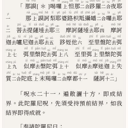
nà
mó
hē
là
dá
nà
duō
luó
yè
yē
shàng
èr
hé
èr
hé
「
那
謨
[＊]
喝
囉
怛
那
跢
羅
夜
耶
上
二
合
二
合
nà
mó
hē
lí
yē
pó
lù
zhǐ
dī
shè
pó
là
yē
yī
shàng
èr
hé
qù
那
謨
訶
梨
耶
婆
路
枳
羝
攝
皤
囉
耶
一
上
二
合
去
pú
tí
sà
duǒ
yē
mó
hē
sà
duǒ
yē
mó
hē
èr
qù
qù
sān
qù
sì
菩
提
薩
埵
耶
摩
訶
薩
埵
耶
摩
訶
二
去
去
三
去
四
jiā
lú
ní
jiā
yē
duō
zhí
tā
zhì
lǐ
pán
tuó
mǐ
qù
qù
qù
wǔ
liù
qù
迦
嚧
尼
迦
耶
跢
姪
他
至
里
盤
陀
弭
去
去
去
五
六
去
mǐ
lǐ
pán
tuó
mǐ
zhì
lǐ
mǐ
lǐ
pán
tuó
mǐ
shàng
qī
qù
shàng
bā
shàng
弭
里
槃
陀
弭
至
里
弭
里
槃
陀
弭
上
七
去
上
八
上
sì
mó
pán
tuó
mǐ
sì
mó
mó
mí
jiā
shī
shàng
jiǔ
qù
shàng
shí
qù
shàng
似
摩
槃
陀
弭
似
摩
摩
迷
迦
失
上
九
去
上
十
去
上
zhì
tuó
dǐ
mò
jié
là
mó
dū
sà
hē
èr
hé
shàng
èr
hé
shí
yī
shí
èr
」
質
陀
底
末
羯
囉
摩
都
薩
訶
二
合
上
二
合
十
一
十
二
「
，
，
呪水
二十一
遍散灑十方
即成結
。
，
，
界
此陀羅尼呪
先須受持預前結界
如我
。
結界即得成就
「
：
奉請陀羅尼曰