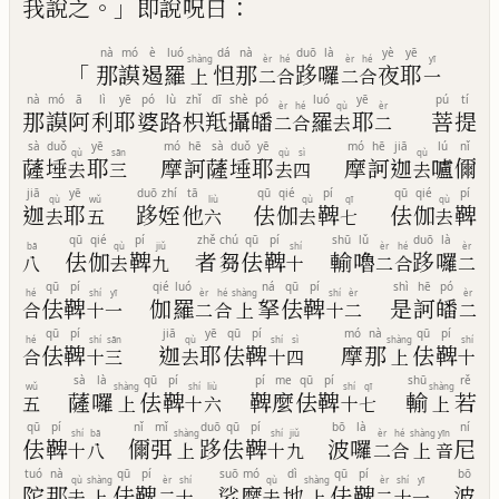
。」
：
我說之
即說呪曰
nà
mó
è
luó
dá
nà
duō
là
yè
yē
shàng
èr
hé
èr
hé
yī
「
那
謨
遏
羅
怛
那
跢
囉
夜
耶
上
二
合
二
合
一
nà
mó
ā
lì
yē
pó
lù
zhǐ
dī
shè
pó
luó
yē
pú
tí
èr
hé
qù
èr
那
謨
阿
利
耶
婆
路
枳
羝
攝
皤
羅
耶
菩
提
二
合
去
二
sà
duǒ
yē
mó
hē
sà
duǒ
yē
mó
hē
jiā
lú
nǐ
qù
sān
qù
sì
qù
薩
埵
耶
摩
訶
薩
埵
耶
摩
訶
迦
嚧
儞
去
三
去
四
去
jiā
yē
duō
zhí
tā
qū
qié
pí
qū
qié
pí
qù
wǔ
liù
qù
qī
qù
迦
耶
跢
姪
他
佉
伽
鞞
佉
伽
鞞
去
五
六
去
七
去
qū
qié
pí
zhě
chú
qū
pí
shū
lǔ
duō
là
bā
qù
jiǔ
shí
èr
hé
èr
佉
伽
鞞
者
芻
佉
鞞
輸
嚕
跢
囉
八
去
九
十
二
合
二
qū
pí
qié
luó
ná
qū
pí
shì
hē
pó
hé
shí
yī
èr
hé
shàng
shí
èr
èr
佉
鞞
伽
羅
拏
佉
鞞
是
訶
皤
合
十
一
二
合
上
十
二
二
qū
pí
jiā
yē
qū
pí
mó
nà
qū
pí
hé
shí
sān
qù
shí
sì
shàng
shí
佉
鞞
迦
耶
佉
鞞
摩
那
佉
鞞
合
十
三
去
十
四
上
十
sà
là
qū
pí
pí
me
qū
pí
shū
rě
wǔ
shàng
shí
liù
shí
qī
shàng
薩
囉
佉
鞞
鞞
麼
佉
鞞
輸
若
五
上
十
六
十
七
上
qū
pí
nǐ
mǐ
duō
qū
pí
bō
là
ní
shí
bā
shàng
shí
jiǔ
èr
hé
shàng
yīn
佉
鞞
儞
弭
跢
佉
鞞
波
囉
尼
十
八
上
十
九
二
合
上
音
tuó
nà
qū
pí
suō
mó
dì
qū
pí
bō
qù
shàng
èr
shí
qù
shàng
èr
shí
yī
陀
那
佉
鞞
娑
摩
地
佉
鞞
波
去
上
二
十
去
上
二
十
一