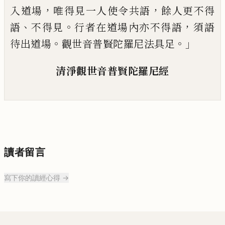
，
，
入道場
唯得見一人使令共語
餘人更
不得
、
。
，
語
不得見
行者在道場內亦不得語
須
語
。
。」
待出道場
觀世音普賢陀羅尼法具足
清淨觀世
音
普賢陀羅尼經
讀者留言
寫下你的讀經心得 →