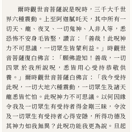
，
爾時觀世音菩薩說是呪時
三千大千世
。
，
界六
種震動
上至阿迦
膩
吒天
其中所有一
、
、
、
、
，
切天
龍
夜叉
一切鬼神
人非人等
悉
，
：「
！
恐怖不安身
毛皆竪
讚言
善哉
此呪神
，
。」
力不可思議
一切
眾生皆蒙利益
時觀世
：「
！
，
音菩薩復白佛言
願
佛證知
善
哉
一切
，
四眾
於
我所說呪
悉皆
用心受持恭敬供
。」
：「
養
爾時觀世音菩薩白佛
言
我今受持
，
，
此呪
一切大地六種震動
一切
眾生及諸天
。
。
龍悉皆忙怕
此呪神力不可思
議
以何因緣
，
令我及一切眾生有受持者得
金剛三昧
令汝
，
及一切眾生有受持者心得
安隱
所得功德及
？
。
其神力如我無異
此呪功
能我更為說
旦起