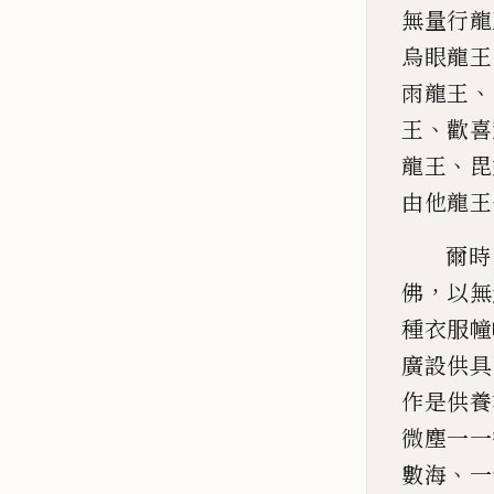
無量行龍
烏眼龍王
、
雨龍王
、
王
歡喜
、
龍王
毘
由他龍王
爾時
，
佛
以無
種衣服幢
廣設供具
作是供養
微塵一一
、
數海
一