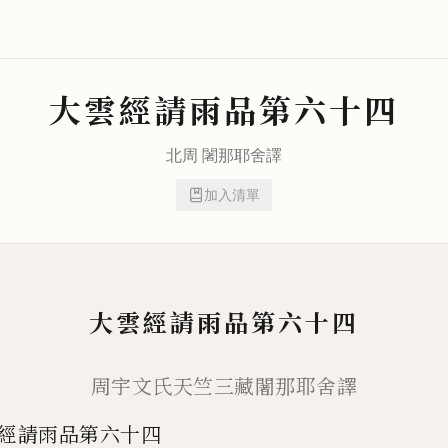
大雲經請雨品第六十四
北周
闍那耶舍
譯
加入清單
大雲經請雨品第六十四
周宇文氏天竺三藏闍那耶舍譯
經請雨品第六十四