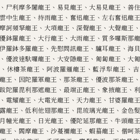
、
、
、
、
尸利摩多
闍龍王
易見龍王
大易見龍王
善
、
、
、
雲中生龍王
持雨龍王
奮迅龍王
左
右奮迅龍
、
、
、
摩訶頻拏龍王
大項龍王
深聲龍王
大聲龍王
、
、
、
優鉢羅龍王
大行龍王
大雨龍王
質多
囉
斯那
、
、
、
伊羅鉢多羅龍王
先慰問訊龍王
驢耳龍王
海
、
、
、
、
優波達馱囉龍王
大安隱龍王
匍匐龍
王
大
、
、
、
、
王
休樓茶龍王
阿波
羅邏龍王
藍浮犁龍王
吉
、
、
、
龍王
因陀羅軍龍王
那茶龍王
優波那茶龍
王
、
、
、
跋陀羅毘利那遮龍王
最端正龍王
象掖龍王
、
、
、
、
電耀龍王
大電光龍王
天力龍王
甘婆
羅龍
、
、
、
露龍王
低利他翅那
龍王
毘
琉
璃光龍王
金色
、
、
、
月幢光龍王
日光龍王
優陀延那龍王
牛
頭龍
、
、
、
、
龍王
閻摩龍王
沙
蔓禰龍王
蝦蟇龍王
僧呵