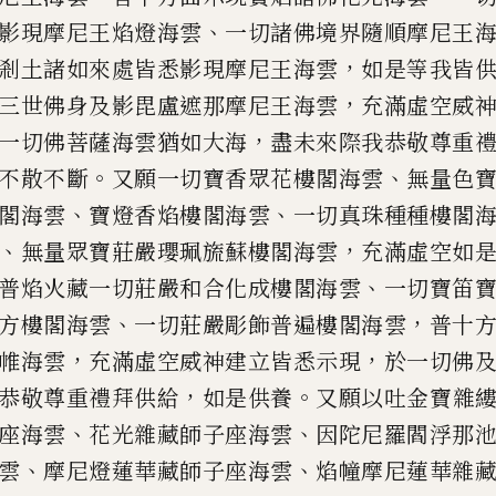
、
影現摩尼王焰燈海雲
一切諸佛境界隨順
摩尼王
，
剎土諸如來處
皆悉影現摩尼王海雲
如是等我皆
，
三世佛身及影毘盧遮那摩尼王
海雲
充滿虛空威
，
一
切佛菩薩海雲猶如大海
盡未來際我恭敬
尊重
。
、
不散不斷
又願
一切寶香眾花樓閣海雲
無量色
、
、
閣海雲
寶燈香焰樓閣海雲
一
切真珠種種樓閣
、
，
無量
眾寶莊嚴
瓔
珮
旒
蘇樓閣海雲
充滿虛空
如
、
普焰火藏一切莊嚴
和合化成樓閣海雲
一切寶笛
、
，
方樓閣海雲
一切莊嚴彫飾普遍
樓閣海雲
普十
，
，
帷
海
雲
充滿虛空威神建立皆悉示現
於一切佛
，
。
恭敬尊重禮拜供給
如
是供養
又願以吐金寶雜
、
、
座海雲
花光雜藏師子座海雲
因陀尼
羅閻浮那
、
、
雲
摩尼燈
蓮華藏師子座海雲
焰幢摩尼蓮華雜