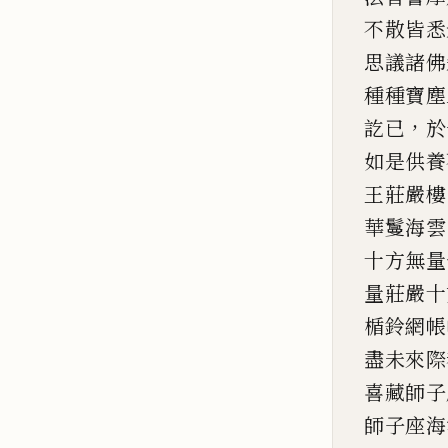
不散皆悉
思議諸佛
種種寶塵
，
訖已
於
如是供養
王莊嚴樓
華鬘海雲
十方無量
量莊嚴十
楯鈴網
帳
盡未來際
喜藏
師子
師子座海