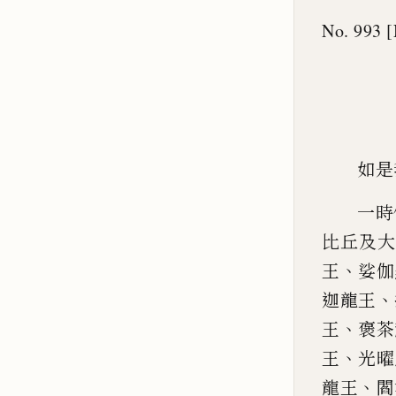
No. 993 [
如是
一時
比丘及
、
王
娑伽
、
迦龍王
、
王
褒茶
、
王
光曜
、
龍王
閻