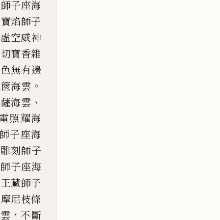
藏師子座海
諸寶焰師子
滿虛空
威神
一切寶香雜
樹色無有邊
。
邊篋海雲
、
菩薩海雲
電照
耀
海
師子座海
嚴雕刻師子
雨
師子座海
尼王藏師子
樹摩尼枝條
，
海
雲
不斷