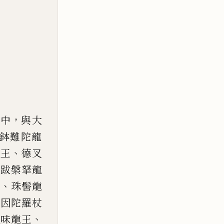
，
閣中
與大
鉢難陀龍
、
龍王
德叉
羅
跋槃拏龍
、
王
珠髻龍
、
因
陀羅杖
、
火味龍王