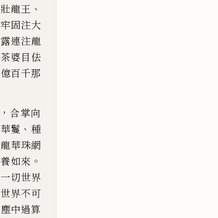
、
、
壯龍王
露牢
固注大
甘露連注龍
婆茶
婆目佉
四億百千那
，
合掌向
、
諸華鬘
種
、
龍華珠網
。
供養如來
以一切世界
切世界不可
一塵中過算