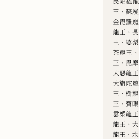
民陀羅
、
王
蘇屣
金毘羅龍
、
龍王
長
、
王
婆梨
、
茶龍王
、
王
毘摩
大惡龍王
大旃陀
、
王
樹龍
、
王
寶眼
雲槊龍王
、
龍王
大
、
龍王
水