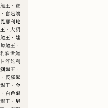
、
住龍王
寶
、
王
奮迅壞
、
毘那利地
、
龍王
大羂
、
貝龍王
達
、
匍匐龍王
利寐世龍
、
甘浮紇利
、
利
劍
龍王
、
王
婆羅掣
、
髮龍王
金
、
王
白色龍
、
茶龍王
尼