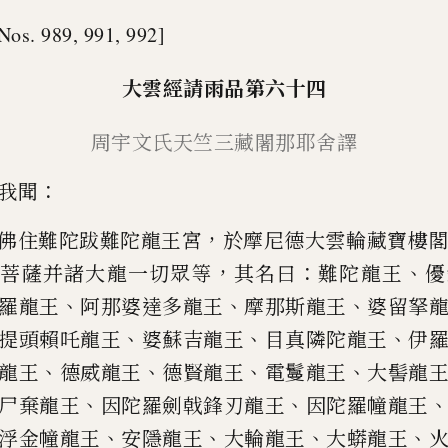
Nos. 989, 991, 992]
大雲
經請雨品第六十四
周宇文氏
天竺三藏闍那耶
舍
譯
：
我聞
，
佛住難陀跋難陀龍王宮
於
摩尼德大雲輪藏寶樓
，
：
、
大菩
薩并諸大龍一切眾等
其名曰
難陀龍王
優
、
、
、
羅龍王
阿那婆達多龍王
摩那斯龍王
婆留拏
、
、
、
提頭
賴吒龍王
婆蘇吉龍王
目真隣陀龍王
伊
、
、
、
、
龍王
德威龍王
德賢龍王
電
鬘龍王
大髻龍
、
、
尸棄龍
王
因陀羅劍戟鋒刃龍王
因陀羅幢龍王
、
、
、
、
浮金幢龍王
安隱龍王
大輪龍
王
大蟒龍王