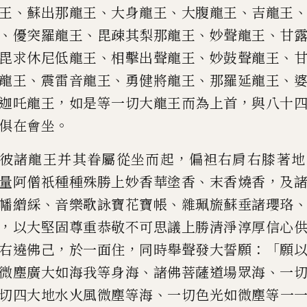
、
、
、
、
王
蘇出那龍王
大身龍
王
大腹龍王
吉龍王
、
、
、
、
優突
羅龍王
毘疎其梨那龍王
妙聲龍王
甘
、
、
、
毘求休尼低龍王
相擊出聲
龍王
妙鼓聲龍王
、
、
、
、
龍王
震雷音龍王
勇健將龍王
那羅延龍王
，
，
迦吒龍王
如是等一切大龍
王而為上首
與八十
。
俱在會坐
，
彼諸龍王并其眷屬從坐而起
偏袒右
肩右膝著地
、
，
量阿僧祇種種
殊勝上妙香華塗香
末香燒香
及
、
、
幡繒綵
音樂歌詠寶花寶帳
雜珮
旒
蘇垂諸瓔珞
，
以大堅
固尊重恭敬不可思議上勝清淨淳厚信心
，
，
：「
右遶佛己
於一面住
同
時舉聲發大誓願
願
、
、
微
塵廣大如海我等身海
諸佛菩薩道場眾海
一
、
切四大地水火風微
塵等海
一切色光如微塵等一