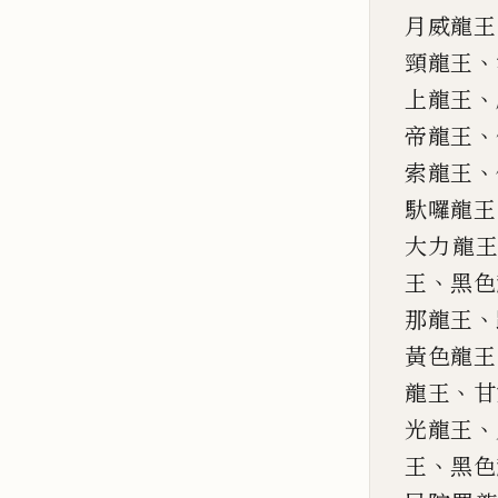
月威龍王
、
頸龍王
、
上龍王
、
帝
龍王
、
索龍王
馱囉
龍王
大力龍
、
王
黑色
、
那龍王
黃色龍
王
、
龍王
甘
、
光龍
王
、
王
黑色