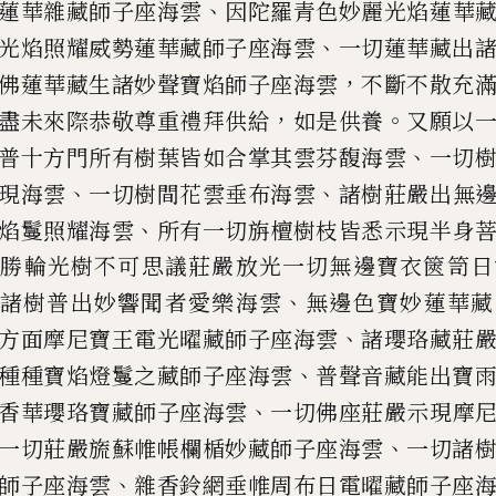
、
蓮華雜藏師子座海雲
因陀
羅青色妙麗光焰蓮華
、
光焰照
耀
威勢蓮華藏師子座海雲
一切蓮
華藏出
，
佛蓮華藏生諸
妙聲寶焰師子座海雲
不斷不散充
，
。
盡未來際恭敬尊重禮拜供給
如是供養
又願以
、
普十
方門所有樹葉皆如合掌其雲芬馥海雲
一
切
、
、
現海雲
一切樹間
花雲垂布海雲
諸樹莊嚴出無
、
焰鬘照
耀
海雲
所有一切
旃
檀樹
枝
皆悉示現半身
薩勝
輪光樹不可思議莊嚴放光一切無邊寶衣篋
笥日
、
諸樹普出妙響聞者
愛樂海雲
無邊色寶妙蓮華藏
、
方面摩尼寶王電光曜藏師子座海雲
諸瓔珞
藏
莊
、
種種寶焰
燈鬘之藏師子座海雲
普聲音藏能出寶
、
香華瓔珞寶藏師子座海
雲
一切佛座莊嚴示現摩
、
一切莊嚴
旒
蘇帷帳欄楯妙藏師子座海
雲
一切諸
、
師子座海
雲
雜香鈴網垂帷周布日電曜藏師子座