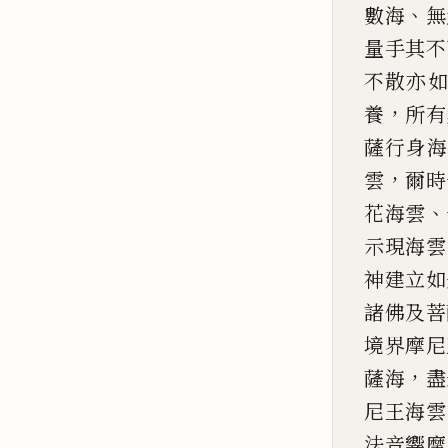
、
數海
無
量手其不
不散亦
，
養
所
有
薩行身
，
雲
爾時
、
花海雲
示現海雲
神
建立如
諸佛及菩
境界摩尼
，
薩海
盡
尼王海雲
法音響摩