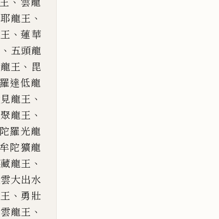
、
王
雲龍
、
羅耶龍王
、
龍王
蓮華
、
王
五頭龍
、
鷄
龍王
毘
羅達低龍
、
愛見龍王
、
焰聚龍王
陀羅光龍
牟陀獷龍
、
德藏龍王
大雲大出水
、
龍王
勇壯
、
出雲龍王