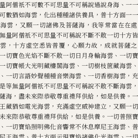
、
量阿僧祇不可數不可思量不可稱
說過說身海
一
，
，
可數
猶如海雲
化出種種諸供養具
普十方面一
，
，
如海雲
又願一切諸佛
及菩薩海
我等常當在在處
無量阿僧祇不可思量不可稱說不斷不
散一切十方
，
，
，
海雲
十方
虛空悉皆普覆
心願力故
成就菩薩之
、
一切寶色光焰不斷不散一切
日月身輪海雲
一切
、
一
切寶帳大光明藏樓閣海雲
一切樹枝篋藏
海雲
、
、
，
一切言語妙聲種
種音樂海雲
一切香樹海雲
是等無量阿僧祇不可思量不可稱
說不散不斷海雲
，
，
。
薩海
盡未來際恭敬尊重禮拜供給
如是供養
，
，
王藏猶如電光海雲
充
滿虛空威神建立
又願一
，
。
未來際恭敬尊重禮拜供給
如是供養
一
切普照
、
、
一切寶焰照
明佛化音響常不休息摩尼王海雲
、
、
尼王海雲
普十方面示現寶
焰諸佛化光海雲
一