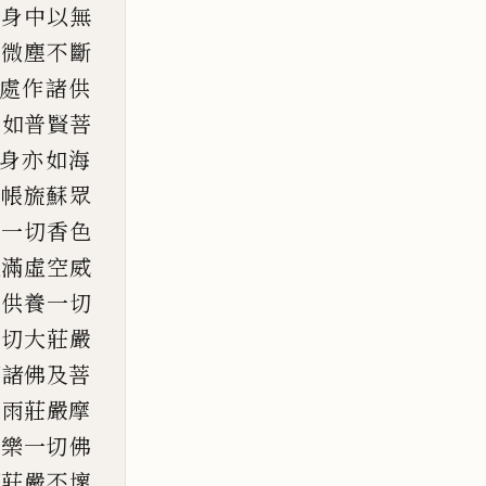
一身中以無
一微塵不斷
處作諸供
皆如普賢菩
身亦
如海
寶帳
旒
蘇眾
、
一切香色
充滿虛空威
，
供養一切
一
切大莊嚴
切諸佛及菩
寶雨莊嚴摩
普樂一
切佛
切莊嚴不壞