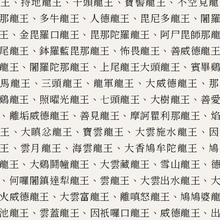
、
、
、
、
龍王
持地龍王
千頭龍王
寶髻龍王
不空
見龍
、
、
、
、
那龍王
多牛龍王
人德
龍王
毘尼多龍王
闍
、
、
、
王
金毘羅口龍王
毘那陀羅龍王
阿尸毘師那
、
、
、
尾龍王
鉢羅藍毘那龍王
怖畏龍王
善威德龍
、
、
、
龍王
闍羅陀那龍王
上尾龍王大頭龍王
賓畢
、
、
、
、
馬龍王
三頭龍王
龍軍龍王
大威德龍王
那
、
、
、
、
鷄龍王
照
曜光龍王
七頭龍王
大樹龍王
善
、
、
、
、
離垢威德龍王
善見龍王
摩訶瞿
利那龍王
、
、
、
、
龍王
大瞋忿龍
王
寶雲龍王
大雲施水龍王
因
、
、
、
、
王
雲月龍王
海雲龍王
大香鳩牟陀龍
王
鳩
、
、
、
、
龍王
大鷄鬪幢龍王
大雲藏龍王
雪山龍王
、
、
、
、
何
囉
闍鎮達
犁
龍王
雲龍王
大雲出水龍
王
、
、
、
火威德龍王
大雲富
龍王
離嗔怒龍王
鳩鳩婆
、
、
、
、
池龍王
雲蓋龍王
因祇
囉
口龍王
威德龍王