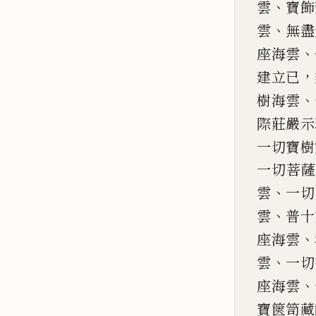
、
雲
寶飾
、
雲
無盡
、
座海雲
，
建立已
、
樹海雲
際莊嚴示
一
切寶樹
一切菩
、
雲
一切
、
雲
普十
、
座海雲
、
雲
一切
、
座海
雲
寶篋笥藏