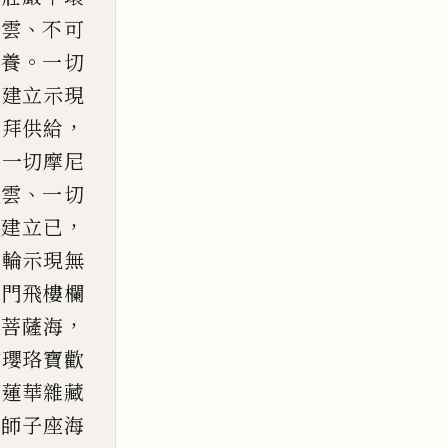
、
海雲
不可
。
供養
一
切
神建立示現
，
禮拜供給
寶一切摩
尼
、
海雲
一切
，
是建立已
寶輪示現無
方門飛樓欄
，
及菩薩海
縷瓔珞寶歡
池蓮華雜藏
藏師
子座海