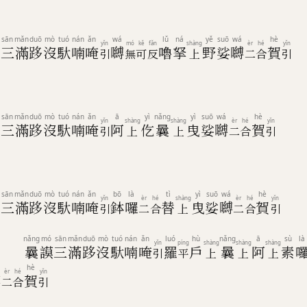
sān
mǎn
duō
mò
tuó
nán
ǎn
wá
lǔ
ná
yě
suō
wá
hè
yǐn
mó
kě
fǎn
shàng
èr
hé
yǐn
謨
三
滿
跢
沒
馱
喃
唵
嚩
嚕
拏
野
娑
嚩
賀
引
無
可
反
上
二
合
引
sān
mǎn
duō
mò
tuó
nán
ǎn
ā
yì
nǎng
yì
suō
wá
hè
yǐn
shàng
shàng
èr
hé
yǐn
謨
三
滿
跢
沒
馱
喃
唵
阿
仡
曩
曳
娑
嚩
賀
引
上
上
二
合
引
sān
mǎn
duō
mò
tuó
nán
ǎn
bō
là
tì
yì
suō
wá
hè
yǐn
èr
hé
shàng
èr
hé
yǐn
謨
三
滿
跢
沒
馱
喃
唵
鉢
囉
替
曳
娑
嚩
賀
引
二
合
上
二
合
引
nǎng
mó
sān
mǎn
duō
mò
tuó
nán
ǎn
luó
hù
nǎng
ā
sù
là
yǐn
píng
shàng
shàng
shàng
曩
謨
三
滿
跢
沒
馱
喃
唵
羅
戶
曩
阿
素
引
平
上
上
上
hè
èr
hé
yǐn
嚩
賀
二
合
引