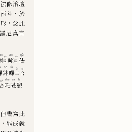
依法修
治
壇
，
於南斗
於
，
嚕形
念此
羅尼真言
án
ǎn
qū
yǐn
yǐn
喃
唵
佉
引
引
à
bō
là
èr
hé
囉
鉢
囉
二
合
zhà
sà
fā
hé
吒
薩
發
合
，
但書寫此
，
說
能成就