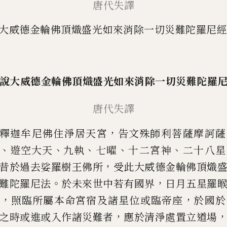
唐代失譯
大威德金輪佛頂熾盛光如來消除一切災難陀羅尼經
說大威德金輪佛頂熾盛光如
來消除一切災難陀羅
唐代失
譯
，
釋迦牟尼佛住淨居天宮
告文殊師利
菩薩摩訶薩
、
、
、
、
、
遊空大天
九執
七曜
十二宮神
二十八星
，
昔於
過去娑羅樹王佛所
受此大威德金輪佛頂
熾
。
，
難陀羅尼法
於未
來世中若有國界
日月五星羅
，
，
星
照臨所屬本命宮宿及諸星位或
臨帝座
於國於
，
之時或進
或入作諸災難者
應於清淨處置立道場