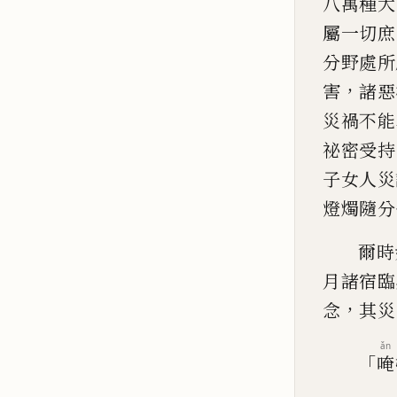
八萬種大
屬一切庶
分野處所
，
害
諸惡
災禍不能
祕密受持
子女人災
燈燭隨分
爾時
月諸宿臨
，
念
其災
ǎn
「
唵