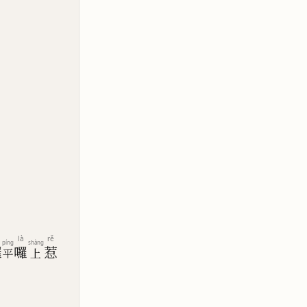
là
rě
píng
shàng
囉
囉
惹
平
上