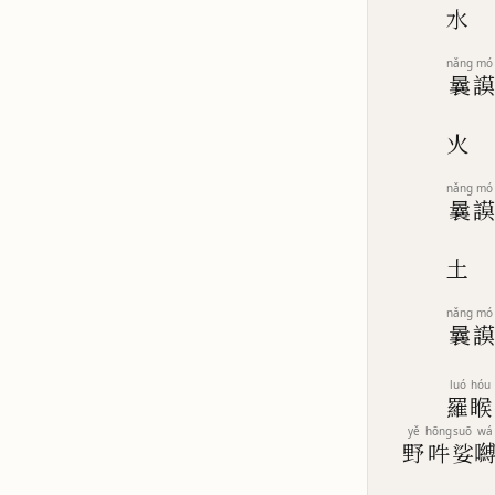
水
nǎng
mó
曩
火
nǎng
mó
曩
土
nǎng
mó
曩
luó
hóu
羅
睺
yě
hōng
suō
wá
野
吽
娑