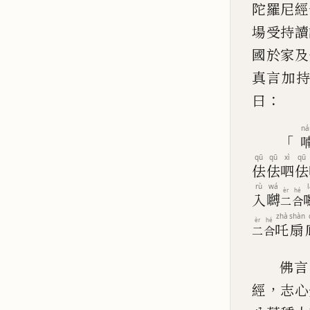
陀羅尼
經
場受持
讀
國於家及
真言加
：
曰
ná
「
qū
qū
xì
qū
佉
佉
呬
佉
rù
wá
èr
hé
入
嚩
二
合
zhà
shàn
èr
hé
吒
扇
二
合
佛言
，
經
志心