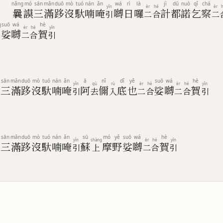
nǎng
mó
sān
mǎn
duō
mò
tuó
nán
ǎn
wá
rì
là
jì
dū
nuò
qǐ
chá
yǐn
èr
hé
èr
曩
謨
三
滿
跢
沒
馱
喃
唵
嚩
日
囉
計
都
諾
乞
察
引
二
合
二
g
suō
wá
hè
èr
hé
yǐn
娑
嚩
賀
二
合
引
sān
mǎn
duō
mò
tuó
nán
ǎn
ā
nǐ
dǐ
yě
suō
wá
hè
yǐn
qù
rù
èr
hé
èr
hé
yǐn
謨
三
滿
跢
沒
馱
喃
唵
阿
儞
底
也
娑
嚩
賀
引
去
入
二
合
二
合
引
sān
mǎn
duō
mò
tuó
nán
ǎn
sū
mó
yě
suō
wá
hè
yǐn
shàng
èr
hé
yǐn
謨
三
滿
跢
沒
馱
喃
唵
蘇
摩
野
娑
嚩
賀
引
上
二
合
引