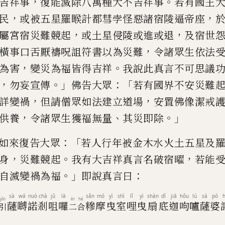
，
。
吉祥事
復能
滅除
八萬種大不吉
祥事
若有國王
，
，
民
或
被五星羅睺計都彗孛怪惡諸宿陵逼帝座
，
，
屬宮宿災難競起
或
土星侵陵或進或退
及宿世
，
橫事口舌厭禱呪詛符書以為災難
令
諸眾生依法
，
。
為害
變災
為福皆得吉祥
我說此真言不可思議
，
。」
：「
勿妄宣傳
佛告大眾
若有國
界不安災難
，
，
詳
變禍
但
請僧眾如法建立道場
安置佛像
潔戒
，
、
。」
供養
令諸眾生獲福無量
其
災即除
：「
如來復告大眾
若人行年被金木水火
土五星及
，
。
，
身
災難競
起
我有大吉祥真言名破宿曜
若能
。」
：
自滅變禍為福
即說真言曰
sà
wá
nuò
chà
jǔ
là
sǎn
mó
yì
shì
lǐ
yì
shàn
dǐ
jiā
hǒu
lú
sà
pó
yǐn
èr
hé
薩
嚩
諾
剎
咀
囉
糝
摩
曳
室
哩
曳
扇
底
迦
呴
嚧
薩
婆
引
二
合