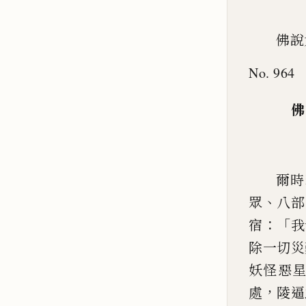
佛說
No. 964
佛
爾時
、
眾
八部
：「
宿
我
除一切災
妖怪惡
，
處
陵逼