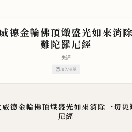
威德金輪佛頂熾盛光如來消
難陀羅尼經
失譯
加入清單
大威德金輪佛頂熾盛光如來消除一切災
尼經