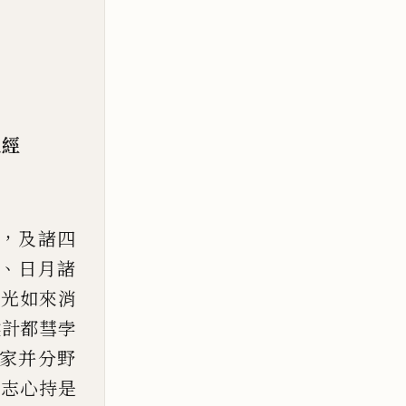
尼
經
，
及諸四
、
日月諸
盛光如來消
睺計都彗孛
家并分野
，
志
心持是