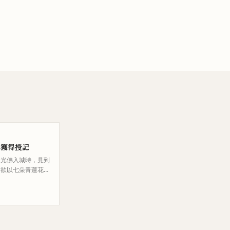
佛獲得授記
定光佛入城時，見到
，欲以七朵青蓮花供
求以婚配為代價，善
得五朵花。善思散花
中化成花蓋。定光佛