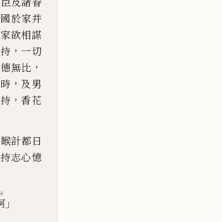
大臣及諸眷
於國於家并
怨
家欲相謀
，
受持
一切
，
功德
無比
，
起時
及男
，
護持
香花
羅睺計都日
受持志
心憶
hē
」
訶