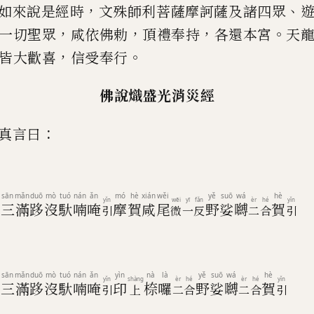
，
、
如來說是經
時
文殊師利菩薩摩訶薩
及諸四眾
，
，
，
。
一切聖眾
咸
依佛勅
頂禮奉
持
各還本宮
天
，
。
皆大歡喜
信受奉行
佛說
熾
盛光
消災
經
：
真言曰
sān
mǎn
duō
mò
tuó
nán
ǎn
mó
hè
xián
wěi
yě
suō
wá
hè
yǐn
wēi
yī
fǎn
èr
hé
yǐn
謨
三
滿
跢
沒
馱
喃
唵
摩
賀
咸
尾
野
娑
嚩
賀
引
微
一
反
二
合
引
sān
mǎn
duō
mò
tuó
nán
ǎn
yìn
nà
là
yě
suō
wá
hè
yǐn
shàng
èr
hé
èr
hé
yǐn
謨
三
滿
跢
沒
馱
喃
唵
印
㮈
囉
野
娑
嚩
賀
引
上
二
合
二
合
引