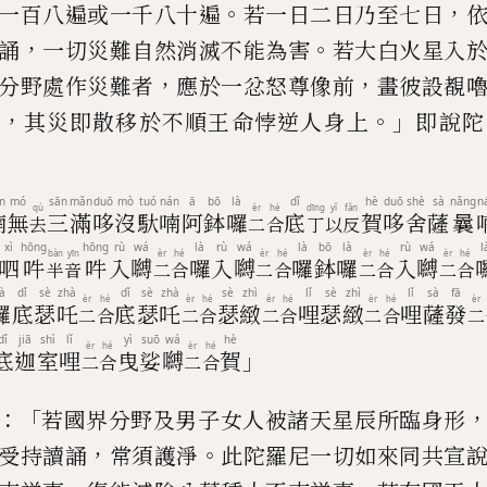
。
，
一百八遍或一千八十遍
若一日二日乃至七日
，
。
誦
一切災難自然消
滅
不能為害
若
大
白火星入
，
，
分野處作災
難者
應於一忿怒尊像前
畫彼設
覩
，
。」
持
其災即散移於不順王命悖
逆人身上
即說陀
n
mó
sān
mǎn
duō
mò
tuó
nán
ā
bō
là
dǐ
hè
duō
shè
sà
nǎng
n
qù
èr
hé
dīng
yǐ
fǎn
喃
無
三
滿
哆
沒
馱
喃
阿
鉢
囉
底
賀
哆
舍
薩
曩
去
二
合
丁
以
反
xì
hōng
hōng
rù
wá
là
rù
wá
là
bō
là
rù
wá
l
bàn
yīn
èr
hé
èr
hé
èr
hé
èr
hé
呬
吽
吽
入
嚩
囉
入
嚩
囉
鉢
囉
入
嚩
半
音
二
合
二
合
二
合
二
合
là
dǐ
sè
zhà
dǐ
sè
zhà
sè
zhì
lǐ
sè
zhì
lǐ
sà
fā
èr
hé
èr
hé
èr
hé
èr
hé
èr
囉
底
瑟
吒
底
瑟
吒
瑟
緻
哩
瑟
緻
哩
薩
發
二
合
二
合
二
合
二
合
二
dǐ
jiā
shì
lǐ
yì
suō
wá
hè
èr
hé
èr
hé
」
底
迦
室
哩
曳
娑
嚩
賀
二
合
二
合
：「
若國界分野及男子女人被諸天星辰
所臨身形
，
。
受持讀誦
常須
護淨
此陀羅尼一切如來同共宣