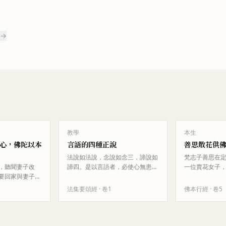
 →
教學
本生
心，佛陀以本
言語的四種正說
善思散花供
法說如法說，念說如念三，諦說如
梵志子善思在
，聽聞妻子改
諦四。是以言語者，必使心無患，
一位賣花女子
要回家與妻子相
亦不尅有情，是為能善言。
養佛。花女要
悶，無法專心修
思拒絕但仍購
法集要頌經
· 卷
1
佛本行經
· 卷
5
稟告佛陀。佛陀
供佛，花在空
，族姓子因此證
見其誠心，…