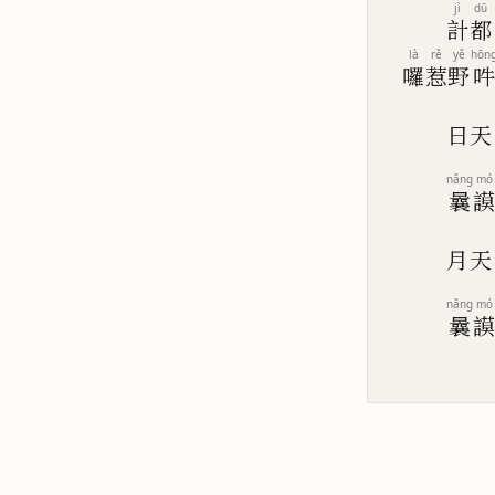
jì
dū
計
都
là
rě
yě
hōn
囉
惹
野
吽
日
天
nǎng
mó
曩
月
天
nǎng
mó
曩