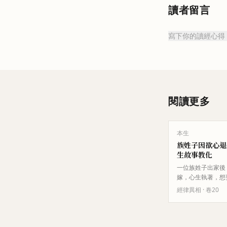
讀者留言
寫下你的讀經心得
閱讀更多
本生
族姓子因欲心退
生故事教化
一位族姓子出家後
嫁，心生執著，想
聚。他因此心情憂
經律異相
· 卷
20
行。諸比丘將此事
呼喚他，為其說法
得聖法。佛陀…