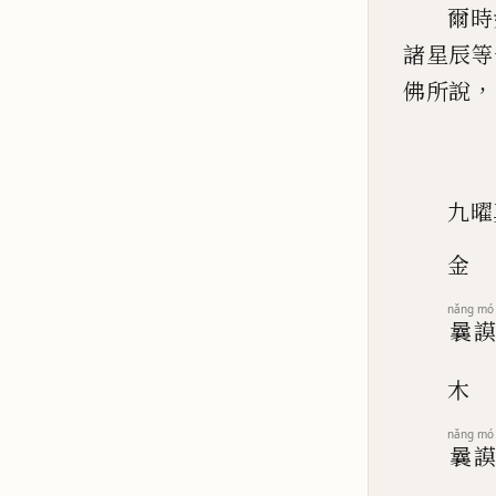
爾時
諸星辰等
，
佛所說
九曜
金
nǎng
mó
曩
木
nǎng
mó
曩