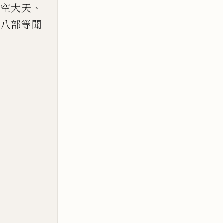
、
遊空大天
龍八部等聞