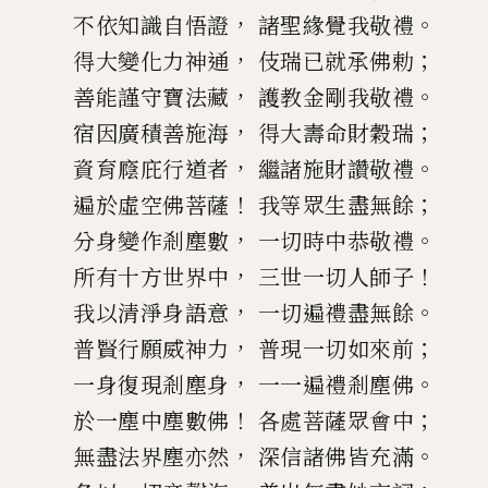
，
。
不依知識自悟證
諸聖緣覺我敬禮
，
；
得大變化力神通
伎瑞已就承佛勅
，
。
善能謹守寶法藏
護教金剛我敬禮
，
；
宿因廣積善施海
得大壽命財穀瑞
，
。
資育廕庇行道者
繼諸施財讚敬禮
！
；
遍於虛空佛菩薩
我等眾生盡無餘
，
。
分身變作剎塵數
一切時中恭敬禮
，
！
所有十方世界中
三世一切人師子
，
。
我以清淨身語意
一切遍禮盡無餘
，
；
普賢行願威神力
普現一切如來前
，
。
一身復現剎塵身
一一遍禮剎塵佛
！
；
於一塵中塵數佛
各處菩薩眾會中
，
。
無盡法界塵亦然
深信諸佛皆充滿