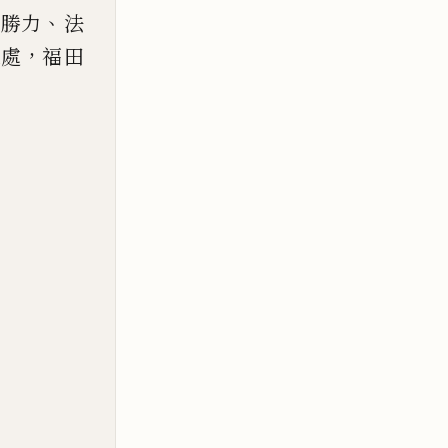
、
最勝力
法
，
之處
福田