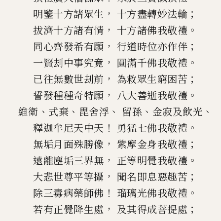
，
；
明鑒十方諸眾生
十方盡轉妙法輪
，
。
拔濟十方諸有情
十方諸佛我敬禮
，
；
同心齊發希有願
行道時位亦作伴
，
。
一賢刦中事究竟
圓滿千佛我敬禮
，
；
已往無數世刦前
為救眾生窮困苦
，
。
誓發種種奇特願
八大善逝我敬禮
、
、
、
、
、
維衛
式棄
毘舍浮
留孫
金寂及飲光
！
。
釋迦牟尼天中天
勇猛七佛我敬禮
，
；
無垢月面殊勝像
紫摩金身我敬禮
，
。
遠離塵垢三界無
正等明覺我敬禮
，
；
大悲世尊平等攝
聞名即息惡趣苦
！
。
除三毒病藥師佛
瑠璃光佛我敬禮
，
；
若有正覺降生處
及其得成菩提處