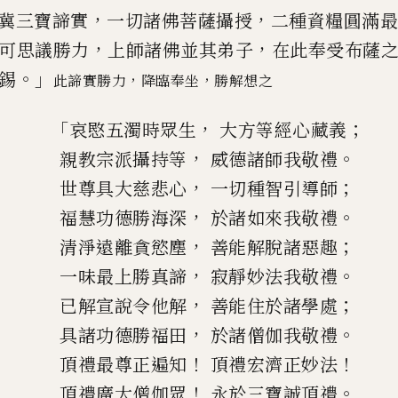
，
，
冀三寶諦實
一切諸佛菩薩攝授
二種資
糧圓滿
，
，
可思議勝力
上
師諸佛並其弟子
在此奉受布薩
。」
錫
，
，
此諦實勝力
降臨奉坐
勝解想之
「
，
；
哀愍五濁時眾生
大方等經心藏義
，
。
親教宗派攝持等
威德諸師我敬禮
，
；
世尊具大慈悲心
一切種智引導師
，
。
福慧功德勝海深
於諸如來我敬禮
，
；
清淨遠離貪慾塵
善能解脫諸惡趣
，
。
一味最上勝真諦
寂靜妙法我敬禮
，
；
已解宣說令他解
善能住於諸學處
，
。
具諸功德勝福田
於諸僧伽我敬禮
！
！
頂禮最尊正遍知
頂禮宏濟正妙法
！
。
頂禮廣大僧伽眾
永於三寶誠頂禮