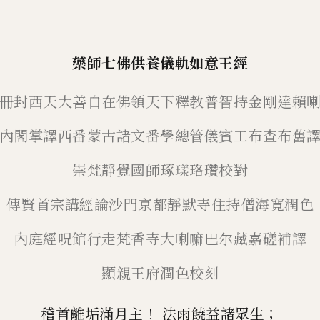
藥師七佛供養儀軌如意王經
冊封西天大善自在佛領天下釋教普智
持金剛達賴
內閣掌譯西番蒙古諸文番
學總管儀賓工布查布舊
崇梵靜覺國師琢
𭹴
珞瓚校對
傳賢首宗講經論沙門京都靜默寺住持
僧海寬潤色
內庭經呪館行走梵香寺
大喇嘛巴尔藏嘉磋補譯
顯親王府潤色校刻
！
；
稽首離垢滿月主
法雨饒益諸眾生