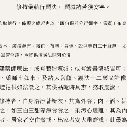
，
。
修持儀軌行願法
願滅諸苦獲安寧
，
，
約取信行
係願之緣起也
以上四句偈並分行細字
儀賓工布查
，
、
、
、
、
，
番本
廣演源流
辯正
布壇
置像
設供等例三十餘篇
文
，
，
無庸全譯
今將供壇城
法開列於後
，
；
建藥師壇法
或有製造壇城
或有繪畫
壇城皆可
、
，
、
藥師七如來
及諸大菩薩
護法十二藥叉諸像
，
，
。
燈花供如法設之
其供品隨時具辦
務取虔潔
，
，
；
、
、
修持者
自身浴淨著新衣
其為外浴
肉
酒
蒜
，
，
，
之
如三白三甜等淨
食食之
染污心遠離
其為
，
，
，
者
居家者安住齋戒
出家者安大乘齋
戒
此最