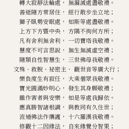
，
。
轉大寂靜法輪處
無漏滅處盡敬禮
，
；
善逝隨方常居住
經行散步坐立地
，
。
獅子臥勢安眠處
如斯等處盡敬禮
，
；
上方下方暨中央
方隅不拘何方所
，
。
凡有舍利無舍利
一切寶塔我敬禮
，
；
慧度不可言思說
無生無滅虛空禮
，
。
隨類自性智慧生
三世佛母我敬禮
、
、
、
；
文殊
救脫
祕密主
觀世音等廣大行
，
。
樂負度生有寂任
大乘僧眾我敬禮
，
；
寶光圓滿妙明心
發生其身願敬禮
，
。
雖作害者與安樂
如是等處我歸依
，
；
應真勝智諸根調
與教同有久住世
，
。
流通佛法作攘護
十六羅漢我敬禮
，
；
修觀十二因緣法
自來緣覺分智果