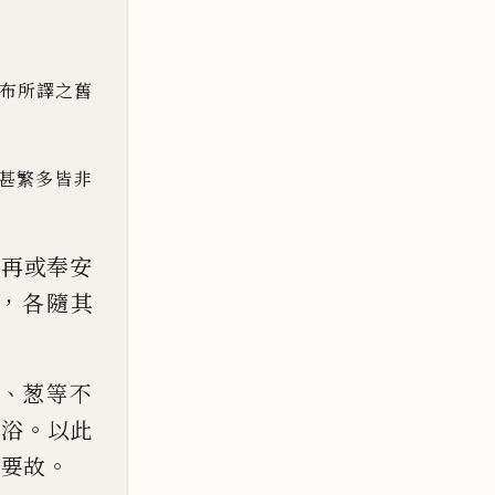
布所譯之舊
甚繁多皆非
；
再或奉安
，
各隨其
、
葱等不
。
內浴
以此
。
為要故