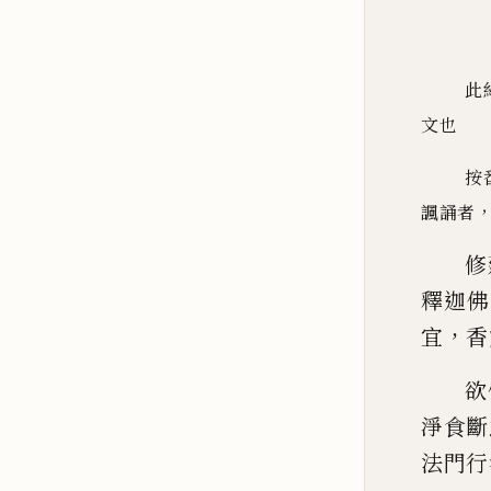
此
文也
按
諷誦者
修
釋迦佛
，
宜
香
欲
淨食斷
法門
行