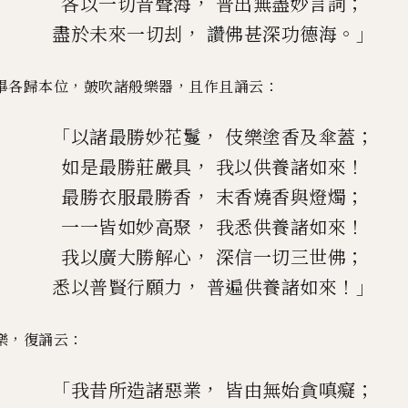
，
；
各以一切音聲海
普出無盡妙言詞
，
。」
盡於未來一切刦
讚佛甚深功德海
，
，
：
畢各歸本位
皷吹諸般樂器
且作且誦云
「
，
；
以諸最勝妙花鬘
伎樂塗香及傘蓋
，
！
如是最勝莊嚴具
我以供養諸如來
，
；
最勝衣服最勝香
末香燒香與燈燭
，
！
一一皆如妙高聚
我悉供養諸如來
，
；
我以廣大勝解心
深信一切三世佛
，
！」
悉以普賢行願力
普遍供養諸如來
，
：
樂
復誦云
「
，
；
我昔所造諸惡業
皆由無始貪嗔癡