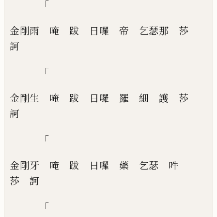
「
金剛雨
唵
跋
日囉
帝
乞瑟那
莎
訶
「
金剛生
唵
跋
日囉
羅
細
護
莎
訶
「
金剛牙
唵
跋
日囉
藥
乞瑟
吽
莎
訶
「