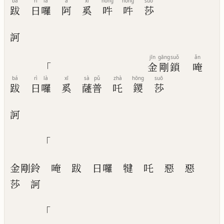
bá
rì
là
ā
xī
hōng
hōng
suō
跋
日
囉
阿
奚
吽
吽
莎
訶
jīn
gāng
suǒ
ǎn
「
金
剛
鎖
唵
bá
rì
là
xī
sà
pǔ
zhà
hōng
suō
跋
日
囉
奚
薩
普
吒
鑁
莎
訶
「
金剛鈴
唵
跋
日囉
犍
吒
惡
惡
莎
訶
「