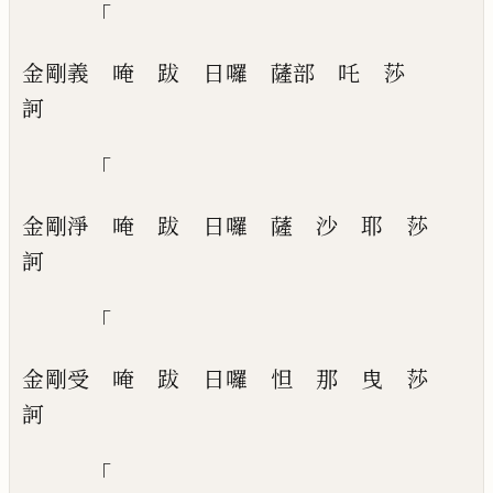
「
金剛義
唵
跋
日囉
薩部
吒
莎
訶
「
金剛淨
唵
跋
日囉
薩
沙
耶
莎
訶
「
金剛受
唵
跋
日囉
怛
那
曳
莎
訶
「