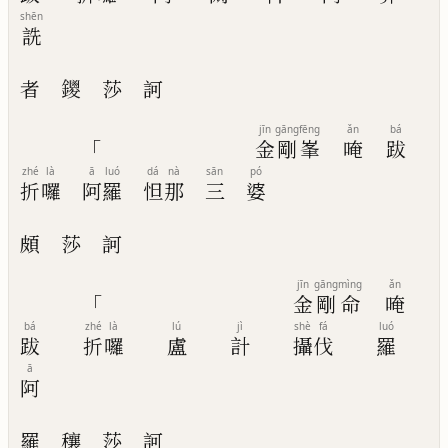
shēn
詵
者
鑁
莎
訶
jīn
gāng
fēng
ǎn
bá
「
金
剛
峯
唵
跋
zhé
là
ā
luó
dá
nà
sān
pó
折
囉
阿
羅
怛
那
三
婆
頗
莎
訶
jīn
gāng
mìng
ǎn
「
金
剛
命
唵
bá
zhé
là
lú
jì
shè
fá
luó
跋
折
囉
盧
計
攝
伐
羅
ā
阿
羅
穰
莎
訶