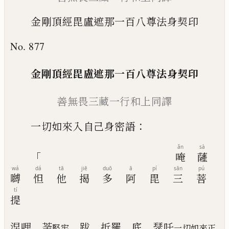
金剛頂經毘盧遮那一百八尊法身契印
No. 877
金剛頂經毘盧遮那
一
百八尊法
身契印
善無畏三藏一行和上同譯
：
一切如來入自己身密
語
ǎn
sà
「
唵
薩
wá
dá
tā
jiē
duō
ā
pí
sān
pú
嚩
怛
他
揭
多
阿
毘
三
菩
tí
提
涅哩
荼
跋
折羅
底
瑟吒
堅牢
一切如來正