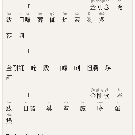
jīn
gāng
niàn
ǎn
「
金
剛
念
唵
bá
rì
là
bó
qié
fàn
sù
lǎ
duō
跋
日
囉
薄
伽
梵
素
喇
多
莎
訶
「
金剛誦
唵
跋
日囉
喇
怛曩
莎
訶
jīn
gāng
gē
ǎn
「
金
剛
歌
唵
bá
rì
là
xī
shì
lú
duō
luó
跋
日
囉
奚
室
盧
哆
羅
zào
燥