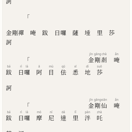
訶
「
金剛禪
唵
跋
日囉
薩
埵
里
莎
訶
jīn
gāng
chà
ǎn
「
金
剛
剎
唵
bá
rì
là
ā
mù
qū
xī
dì
suō
跋
日
囉
阿
目
佉
悉
地
莎
訶
jīn
gāng
xiān
ǎn
「
金
剛
仙
唵
bá
rì
là
mó
ní
dá
lǐ
pàn
zhà
跋
日
囉
摩
尼
達
里
泮
吒