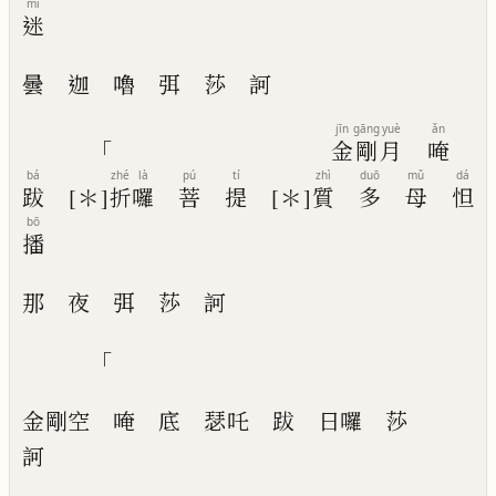
mí
迷
曇
迦
嚕
弭
莎
訶
jīn
gāng
yuè
ǎn
「
金
剛
月
唵
bá
zhé
là
pú
tí
zhì
duō
mǔ
dá
跋
[＊]
折
囉
菩
提
[＊]
質
多
母
怛
bō
播
那
夜
弭
莎
訶
「
金剛空
唵
底
瑟吒
跋
日囉
莎
訶