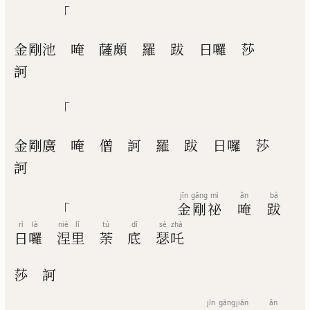
「
金剛池
唵
薩頗
羅
跋
日囉
莎
訶
「
金剛廣
唵
僧
訶
羅
跋
日囉
莎
訶
jīn
gāng
mì
ǎn
bá
「
金
剛
祕
唵
跋
rì
là
niè
lǐ
tú
dǐ
sè
zhà
日
囉
涅
里
荼
底
瑟
吒
莎
訶
jīn
gāng
jiān
ǎn