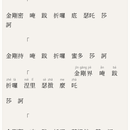
金剛密
唵
跋
折囉
底
瑟吒
莎
訶
「
金剛持
唵
跋
折囉
蜜
多
莎
訶
jīn
gāng
jiè
ǎn
bá
「
金
剛
界
唵
跋
zhé
là
niè
lǐ
sè
zhā
me
zhà
折
囉
涅
里
瑟
㨖
麼
吒
莎
訶
「