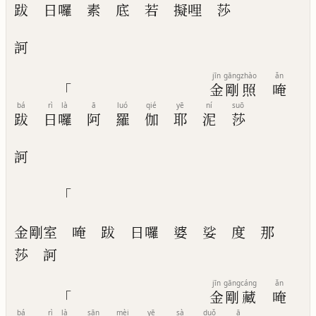
跋
日
囉
素
底
若
擬
哩
莎
訶
jīn
gāng
zhào
ǎn
「
金
剛
照
唵
bá
rì
là
ā
luó
qié
yē
ní
suō
跋
日
囉
阿
羅
伽
耶
泥
莎
訶
「
金剛室
唵
跋
日囉
婆
娑
度
那
莎
訶
jīn
gāng
cáng
ǎn
「
金
剛
藏
唵
bá
rì
là
sān
mèi
yē
sà
duǒ
ā