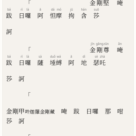
「
金
剛
堅
唵
bá
rì
là
ā
dá
mó
jū
hán
suō
跋
日
囉
阿
怛
摩
拘
含
莎
訶
jīn
gāng
zūn
ǎn
「
金
剛
尊
唵
bá
rì
là
sà
duǒ
wá
ā
dì
sè
zhà
跋
日
囉
薩
埵
縛
阿
地
瑟
吒
莎
訶
「
金剛甲
唵
跋
日囉
那
咁
吽迦羅金剛藏
莎
訶