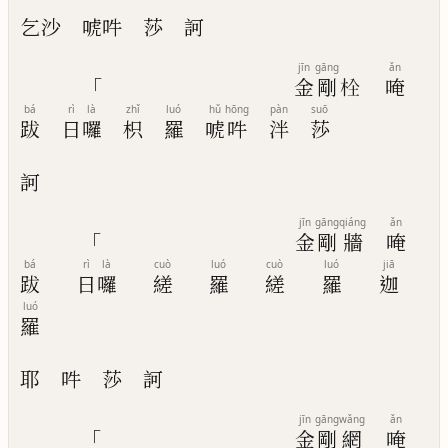
乞沙
唬吽
莎
訶
jīn
gāng
ǎn
「
金
剛
𣐍
唵
bá
rì
là
zhǐ
luó
hǔ
hōng
pàn
suō
跋
日
囉
枳
羅
唬
吽
泮
莎
訶
jīn
gāng
qiáng
ǎn
「
金
剛
牆
唵
bá
rì
là
cuò
luó
cuò
luó
jiā
跋
日
囉
縒
羅
縒
羅
迦
luó
羅
耶
吽
莎
訶
jīn
gāng
wǎng
ǎn
「
金
剛
網
唵