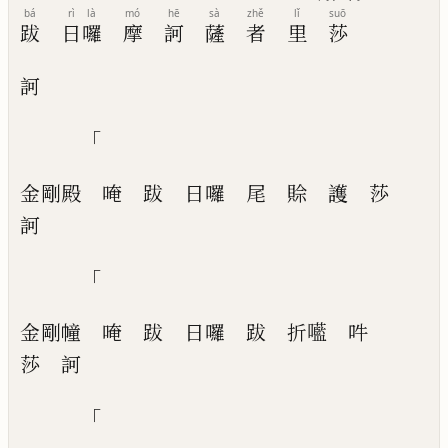
bá
rì
là
mó
hē
sà
zhě
lǐ
suō
跋
日
囉
摩
訶
薩
者
里
莎
訶
「
金剛殿
唵
跋
日囉
尾
賒
護
莎
訶
「
金剛
幢
唵
跋
日囉
跋
折㘕
吽
莎
訶
「