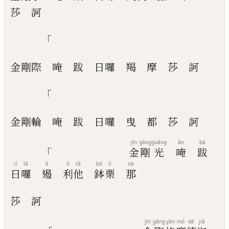
莎
訶
「
金剛際
唵
跋
日囉
羯
摩
莎
訶
「
金剛輪
唵
跋
日囉
曳
都
莎
訶
jīn
gāng
guāng
ǎn
bá
「
金
剛
光
唵
跋
rì
là
è
lì
tā
bō
lì
nà
日
囉
遏
利
他
鉢
栗
那
莎
訶
jīn
gāng
yàn
mó
dé
jiā