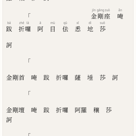
jīn
gāng
zuò
ǎn
「
金
剛
座
唵
bá
zhé
là
ā
mù
qū
xī
dì
suō
跋
折
囉
阿
目
佉
悉
地
莎
訶
「
金剛首
唵
跋
折囉
薩
埵
莎
訶
「
金剛壇
唵
跋
折囉
阿羅
穰
莎
訶
「