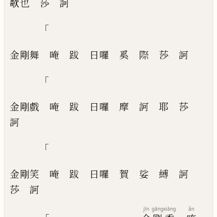
歌
也
莎
訶
「
金剛舞
唵
跋
日囉
奚
際
莎
訶
「
金剛戲
唵
跋
日囉
摩
訶
耶
莎
訶
「
金剛笑
唵
跋
日囉
賀
娑
縛
訶
莎
訶
jīn
gāng
xiāng
ǎn