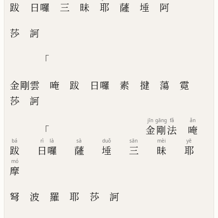
跋
日
囉
三
昧
耶
薩
埵
阿
莎
訶
「
金剛雲
唵
跋
日囉
素
揵
蕩
霓
莎
訶
jīn
gāng
fǎ
ǎn
「
金
剛
法
唵
bá
rì
là
sà
duǒ
sān
mèi
yē
跋
日
囉
薩
埵
三
昧
耶
mó
摩
弩
波
羅
耶
莎
訶