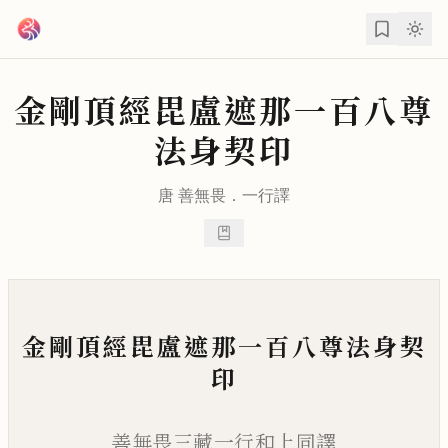
跳到主要內容
金剛頂經毘盧遮那一百八尊
法身契印
唐
善無畏
．
一行
譯
金剛頂經毘盧遮那一百八尊法身契
印
善無畏三藏一行和上同譯