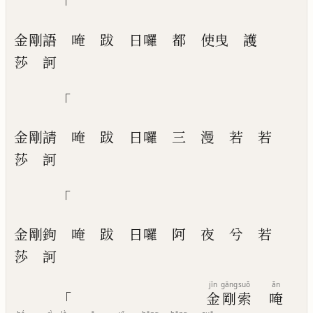
「
金剛語
唵
跋
日囉
都
使曳
護
莎
訶
「
金剛請
唵
跋
日囉
三
漫
若
若
莎
訶
「
金剛鉤
唵
跋
日囉
阿
夜
兮
若
莎
訶
jīn
gāng
suǒ
ǎn
「
金
剛
索
唵