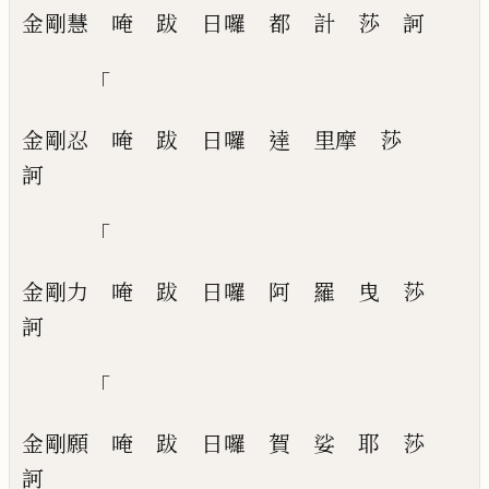
金剛慧
唵
跋
日囉
都
計
莎
訶
「
金剛忍
唵
跋
日囉
達
里摩
莎
訶
「
金剛力
唵
跋
日囉
阿
羅
曳
莎
訶
「
金剛願
唵
跋
日囉
賀
娑
耶
莎
訶