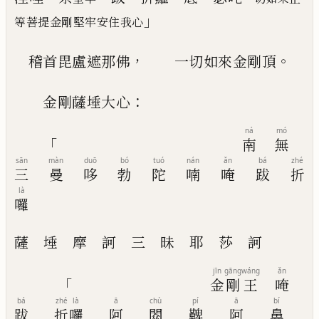
」
等菩提金剛堅牢安住我心
，
。
稽首毘盧遮那佛
一切如來金剛頂
：
金剛薩埵大心
ná
mó
「
南
無
sān
màn
duō
bó
tuó
nán
ǎn
bá
zhé
三
曼
哆
勃
陀
喃
唵
跋
折
là
囉
薩
埵
摩
訶
三
昧
耶
莎
訶
jīn
gāng
wáng
ǎn
「
金
剛
王
唵
bá
zhé
là
ā
chù
pí
ā
bí
跋
折
囉
阿
閦
鞞
阿
鼻