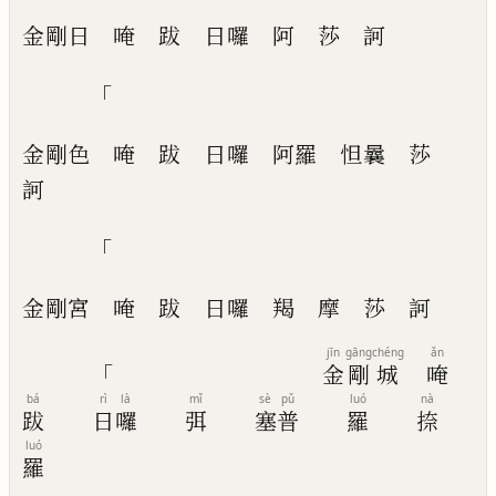
金剛日
唵
跋
日囉
阿
莎
訶
「
金剛
色
唵
跋
日囉
阿羅
怛曩
莎
訶
「
金剛宮
唵
跋
日囉
羯
摩
莎
訶
jīn
gāng
chéng
ǎn
「
金
剛
城
唵
bá
rì
là
mǐ
sè
pǔ
luó
nà
跋
日
囉
弭
塞
普
羅
捺
luó
羅