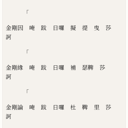
「
金剛因
唵
跋
日囉
擬
提
曳
莎
訶
「
金剛緣
唵
跋
日囉
補
瑟鞞
莎
訶
「
金剛論
唵
跋
日囉
杜
鞞
里
莎
訶