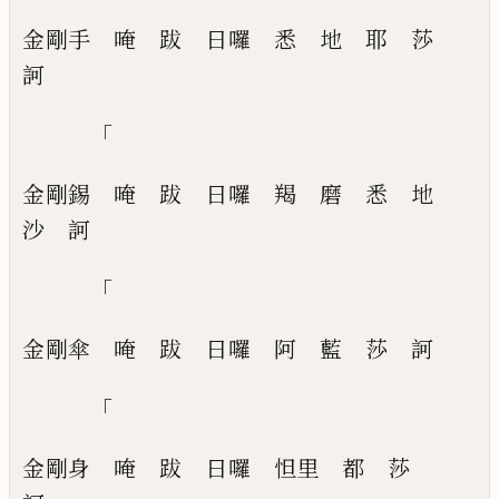
金剛手
唵
跋
日囉
悉
地
耶
莎
訶
「
金剛錫
唵
跋
日囉
羯
磨
悉
地
沙
訶
「
金剛傘
唵
跋
日囉
阿
藍
莎
訶
「
金剛身
唵
跋
日囉
怛里
都
莎