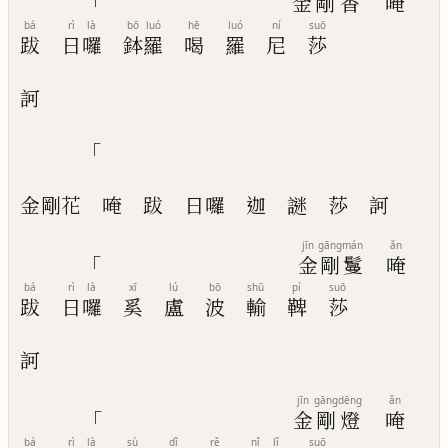
「
金
剛
香
唵
bá
rì
là
bō
luó
hē
luó
ní
suō
跋
日
囉
鉢
羅
喝
羅
尼
莎
訶
「
金剛花
唵
跋
日囉
迦
謎
莎
訶
jīn
gāng
mán
ǎn
「
金
剛
鬘
唵
bá
rì
là
xī
lú
bō
shū
pí
suō
跋
日
囉
奚
盧
波
輸
鞞
莎
訶
jīn
gāng
dēng
ǎn
「
金
剛
燈
唵
bá
rì
là
sù
dǐ
rě
nǐ
lǐ
suō