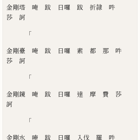
金剛塔
唵
跋
日囉
跋
折隷
吽
莎
訶
「
金剛臺
唵
跋
日囉
素
都
那
吽
莎
訶
「
金剛鏡
唵
跋
日囉
達
摩
費
莎
訶
「
金剛水
唵
跋
日囉
入伐
羅
吽