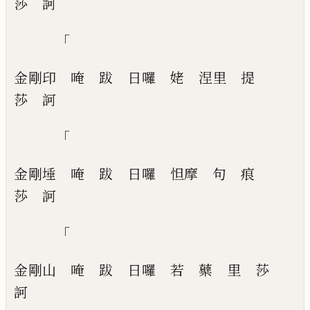
莎
訶
「
金剛印
唵
跋
日囉
姥
涅里
提
莎
訶
「
金剛埵
唵
跋
日囉
怛摩
句
痕
莎
訶
「
金剛山
唵
跋
日囉
若
蘗
里
莎
訶