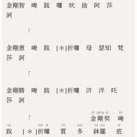
金剛智
唵
跋
囉
吠
捨
阿
莎
訶
「
金剛意
唵
跋
[＊]
折囉
母
瑟知
梵
莎
訶
「
金剛勝
唵
跋
[＊]
折囉
𤙖
泮
吒
莎
訶
jīn
gāng
qì
ǎn
「
金
剛
契
唵
bá
zhé
là
zhì
duō
bō
luó
dǐ
跋
[＊]
折
囉
質
多
鉢
羅
底