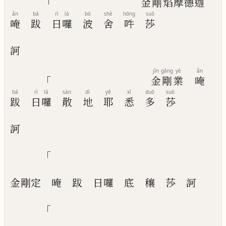
「
金
剛
焰
摩
德
迦
ǎn
bá
rì
là
bō
shè
hōng
suō
唵
跋
日
囉
波
舍
吽
莎
訶
jīn
gāng
yè
ǎn
「
金
剛
業
唵
bá
rì
là
sàn
dì
yē
xī
duō
suō
跋
日
囉
散
地
耶
悉
多
莎
訶
「
金剛定
唵
跋
日囉
底
穰
莎
訶
「