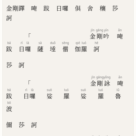
金剛鐸
唵
跋
日囉
俱
舍
穰
莎
訶
jīn
gāng
yín
ǎn
「
金
剛
吟
唵
bá
rì
là
sà
duǒ
sēng
qié
luó
hē
跋
日
囉
薩
埵
僧
伽
羅
訶
莎
訶
jīn
gāng
yǒng
ǎn
「
金
剛
詠
唵
bá
rì
là
suō
luó
suō
luó
lǔ
跋
日
囉
娑
羅
娑
羅
魯
bō
波
儞
莎
訶