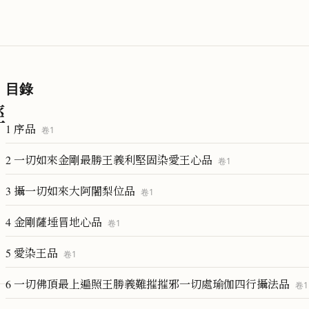
目錄
經
1 序品
卷
1
2 一切如來金剛最勝王義利堅固染愛王心品
卷
1
3 攝一切如來大阿闍梨位品
卷
1
4 金剛薩埵冒地心品
卷
1
5 愛染王品
卷
1
6 一切佛頂最上遍照王勝義難摧摧邪一切處瑜伽四行攝法品
卷
1