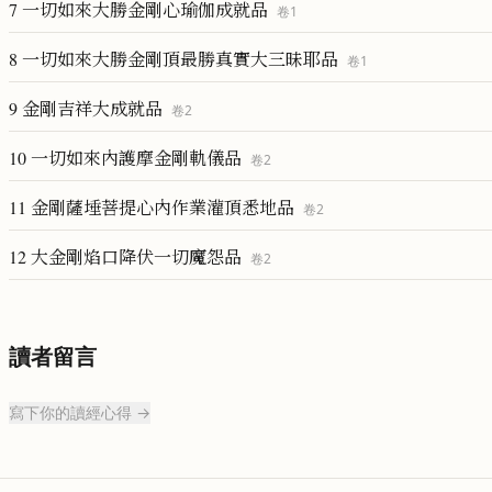
7 一切如來大勝金剛心瑜伽成就品
卷
1
8 一切如來大勝金剛頂最勝真實大三昧耶品
卷
1
9 金剛吉祥大成就品
卷
2
10 一切如來內護摩金剛軌儀品
卷
2
11 金剛薩埵菩提心內作業灌頂悉地品
卷
2
12 大金剛焰口降伏一切魔怨品
卷
2
讀者留言
寫下你的讀經心得 →