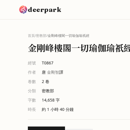
跳到主要內容
deerpark
首頁
/
密教部
/
金剛峰樓閣一切瑜伽瑜祇經
金剛峰樓閣一切瑜伽瑜祇
經號
T0867
作者
唐
金剛智
譯
卷數
2
卷
分類
密教部
字數
14,658
字
時長
約 1 小時 40 分鐘