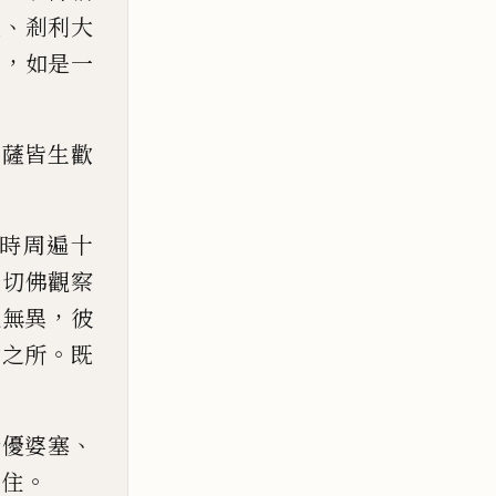
、
人
剎利大
，
嚴
如是一
菩薩皆生歡
時周遍十
一切佛觀察
，
現無異
彼
。
會之所
既
、
諸優婆塞
。
來住