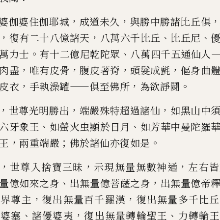
，
，
婆伽婆住伽耶城
成道未久
與勝中勝諸比丘俱
，
，
、
、
復
有二十八億諸天
八萬六千比丘
比丘尼
。
、
萬力士
有十二億尼乾陀
眾
八萬四千五通仙人
，
，
，
，
肉盡
唯
有皮骨
腹皮著脊
頭髮成
氈
傴身曲
，
——
，
。
皮衣
手執澡
罐
俱至佛
所
為欲諍鬪
，
，
，
世尊光明勝出
端嚴殊特超過諸仙
如
黑山中
、
、
六牙象王
如
螢火虫顯於日月
如
芳
華中曼陀羅
，
；
。
王
兩重端嚴
佛於諸仙亦復
如是
，
，
，
世尊入捨寶三昧
示現無量無
數神通
左右皆
、
，
量億如來
之身
出無量億菩薩之身
出無量億帝
，
，
世界尊主
復出無量百千羅漢
復出無量多千比丘
、
，
、
優婆塞
諸優
婆夷
復出無量轉輪聖王
力
轉輪王