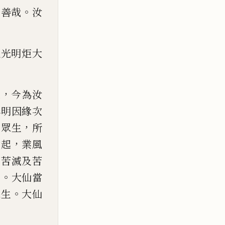
，
。
善哉
汝
此光明炬大
，
之
今為汝
無明因緣次
，
生眾生
所
，
劫起
業風
、
苦滅及苦
。
生
大仙當
。
眾
生
大仙