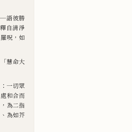
——
語彼勝
釋自清淨
，
毘羅呪
如
：「
慧命大
：
說
一切眾
何處和合而
，
量
為二指
、
麻
為如芥