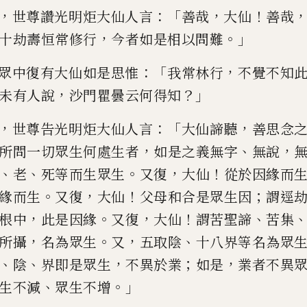
，
：「
，
！
世尊讚光明炬大仙人言
善哉
大仙
善
哉
，
。」
十劫壽恒常修行
今
者如是相
以
問難
：「
，
眾中復有大仙如
是思惟
我常林行
不覺不知
，
？」
未有人說
沙門瞿曇云何得知
，
：「
，
世尊告光明炬大仙人言
大仙諦聽
善
思念
，
、
，
所問一切眾生何處
生者
如是之義無字
無說
、
、
。
，
！
老
死等而生眾生
又復
大仙
從於
因緣而
。
，
！
；
緣而生
又復
大
仙
父母和合是眾生因
謂
逕
，
。
，
！
、
根中
此是因緣
又復
大仙
謂苦聖諦
苦
集
，
。
，
、
所攝
名為眾生
又
五
取陰
十八界等名為眾
、
、
，
；
，
陰
界即是眾生
不異於業
如是
業者不異
、
。」
生不減
眾生不增