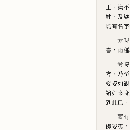
、
王
漢不
，
姓
及婆
切
有名字
爾時
，
喜
雨種
爾時
，
方
乃至
娑婆如觀
諸如來身
，
到此已
爾時
，
優婆夷