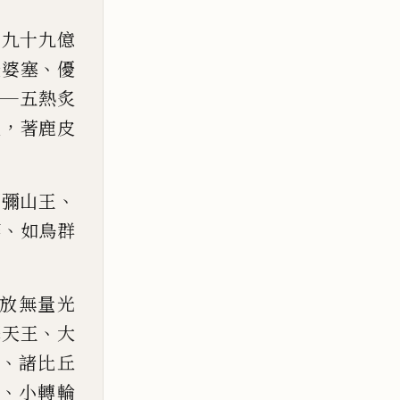
，
九十九億
、
優
婆塞
優
——
五熱炙
，
體
著鹿皮
、
須彌山王
、
華
如
鳥
群
放無量光
、
釋天
王
大
、
諸比丘
、
小轉
輪