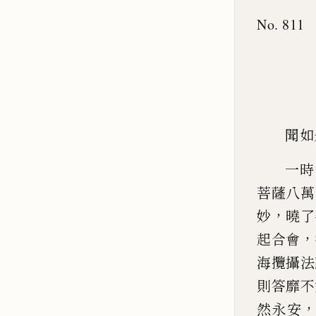
No. 811
聞如
一時
菩薩八萬
，
妙
曉了
，
起合會
海攬攝法
則
答靡不
然永安