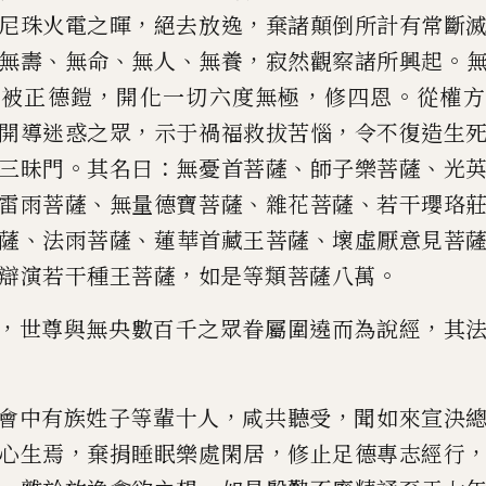
，
，
尼珠火電之暉
絕去放逸
棄諸顛
倒所計有常斷
、
、
、
，
。
無壽
無命
無
人
無養
寂然觀察諸所興起
，
，
，
。
被
正德鎧
開化一切
六度無極
修
四
恩
從權方
，
，
開導迷惑之眾
示于禍福救
拔
苦惱
令不復造生
。
：
、
、
三昧門
其名曰
無憂首菩薩
師子
樂菩薩
光
、
、
、
雷雨菩薩
無
量德寶菩薩
雜花菩薩
若干瓔珞
、
、
、
薩
法
雨
菩薩
蓮華首藏王菩
薩
壞虛厭意見菩
，
。
辯演若
干種王菩薩
如是等類菩薩八萬
，
，
世尊
與無央數百千之眾眷屬圍遶而為說經
其
，
，
會中有族姓子等輩
十人
咸共聽受
聞如來宣決
，
，
心生焉
棄捐睡眠樂處閑居
修
止足
德
專志經行