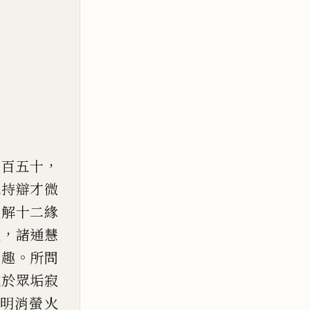
，
二百五十
總
持辯才微
體解十二緣
，
道
諸通慧
。
之趣
所問
離於眾垢寂
明
消
螢
火