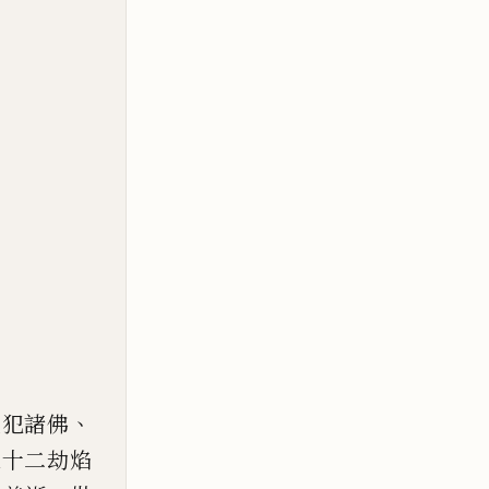
、
違犯諸佛
三十二劫焰