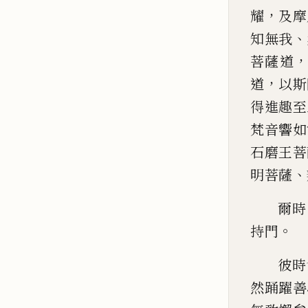
，
耀
及摩
、
知無我
菩
薩道
，
道
以斯
得進
趣
至
梵音響如
石
磨
王菩
、
明菩薩
爾時
。
持門
彼時
然踊
躍善