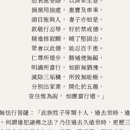
，
。
愍哀施安隱
以濟眾生意
，
，
捐棄
用捨
處
惠寶及車乘
，
，
頭目施與人
妻子亦如是
，
。
欽敬行忍辱
好於禁戒德
，
，
精進修寂願
曉了堅固志
，
。
眾會以此德
能忍百千患
，
，
仁尊所遊步
勝通便無礙
，
，
明識所當行
如
節無猶豫
，
。
滅除三垢穢
所致無能極
，
，
分別出家業
開化於五趣
，
。」
安住惟為說
如應當行道
：「
，
，
無怯行菩薩
此族姓子等類十人
過去
世時
。
？
，
何謂違犯諸佛之
法
乃往過去久遠世時
更歷