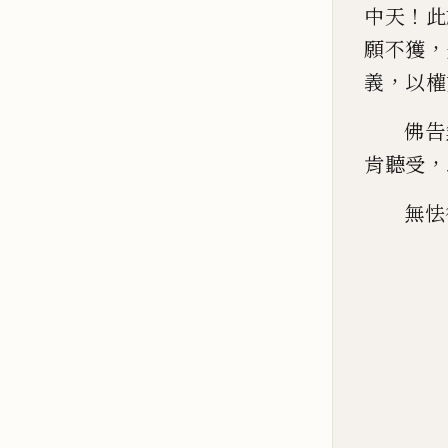
！
中天
此
，
願不獲
，
義
以
權
佛告
，
肯聽受
無怯