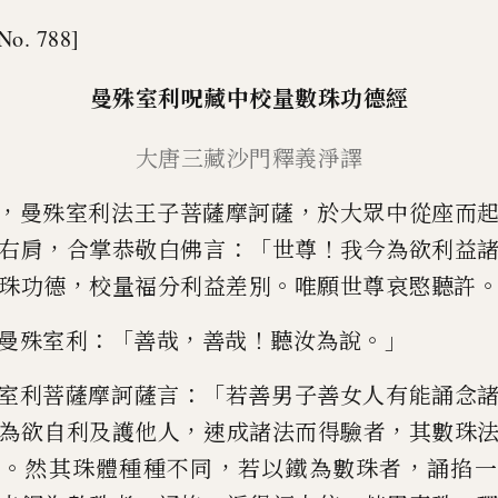
No. 788]
曼殊室利呪藏中校量數珠功德
經
大
唐三藏
沙門釋義淨
譯
，
，
曼殊室利法王子菩薩摩訶薩
於大眾
中從座而
，
：「
！
右肩
合掌恭敬
白佛言
世尊
我今為欲利益
，
。
珠功德
校量福分利益差別
唯
願世尊
哀愍聽許
：「
，
！
。」
曼殊室利
善哉
善哉
聽汝為
說
：「
室利菩薩摩訶薩言
若善男子善女
人有能誦
念
，
，
為欲自利
及護他人
速成諸法而得驗者
其數珠
。
，
，
持
然其珠體種種不同
若以
鐵為數珠者
誦
掐
一