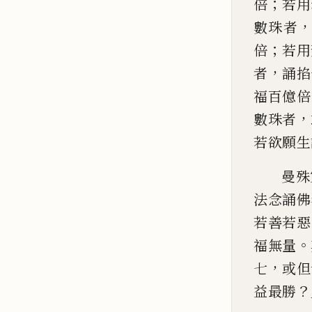
；
倍
若用
數珠者
；
倍
若用
，
者
誦
掐
福
百億倍
，
數珠者
若欲願生
曼殊
法念誦佛
若善
若惡
。
福無量
，
七
或但
？
益最勝