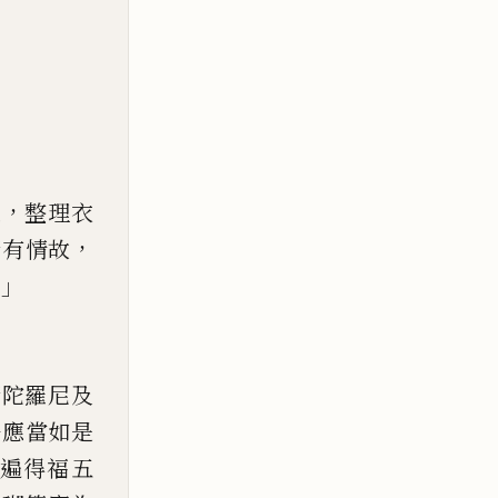
，
起
整理衣
，
諸有情故
。」
諸陀羅尼及
法應
當如是
遍得福五