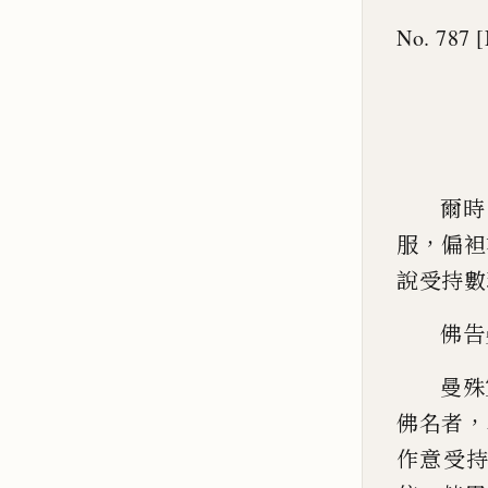
No. 787 [
爾時
，
服
偏袒
說受
持數
佛告
曼殊
，
佛名者
作意受