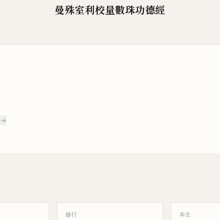
曼殊室
利
校量數珠功德經
 →
修行
本生