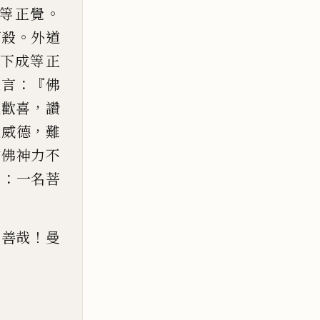
。
等正
覺
。
打殺
外道
下成等正
：『
是言
佛
，
道歡喜
讚
，
大
威德
難
信佛神力不
：
名
一
名菩
，
！
善哉
曼