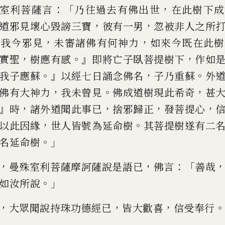
：「
，
室利菩
薩言
乃往過去有佛出世
在此樹下成
，
，
道邪見
壞
心毀謗三寶
彼有一男
忽被非人之所
『
，
，
我今邪見
未
審諸佛有何神力
如來今既在此樹
，
。』
，
實聖
樹應有感
即將亡子臥菩提樹
下
作如
。』
，
。
我子應蘇
以經七日
誦念佛名
子乃重蘇
外
，
。
，
佛有
大神力
我未曾見
佛成道樹現此希奇
甚
』
，
，
，
，
時
諸外道聞此事已
捨邪歸
正
發菩提心
，
。
以此因緣
世人皆號為延命樹
其菩提樹遂有二
。」
名延命樹
，
，
：
「
曼殊室利菩薩摩訶薩說是語已
佛言
善哉
。」
如汝所說
，
，
，
。
大眾聞
說持珠功德經已
皆大歡喜
信受奉行