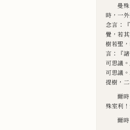
曼殊
，
時
一外
：
念言
，
覺
若其
，
樹若聖
：『
言
諸
。
可思議
。
可思議
，
提樹
二
爾時
！
殊室利
爾時