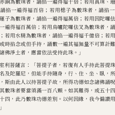
，
；
、
赤銅
為數珠者
誦
掐
一遍得福十倍
若用真珠
，
；
，
誦
掐
一遍得福百倍
若用
槵子為數珠者
誦
掐
一
，
；
蓮
子為數珠者
誦
掐
一遍得福萬倍
若用因陀
囉
；
，
一遍得福百萬倍
若
用烏嚧陀囉佉叉為數珠者
；
，
；
若用水精為數珠者
誦
掐
一遍得福
千億倍
若
，
或
時
掐
念或
但手持
誦數一遍其福無量不可算計
，
。」
諸佛淨土者
應當依法受持
此珠
：「
，
室利菩薩言
菩提子者
若復有人
手持此菩提
，
，
、
、
、
，
名及陀羅
尼
但能手持隨身
行
住
坐
臥
，
，
斯由此人以持菩提子故
所得功德如
念諸佛誦
。
，
其數珠者要當
須滿一百八顆
如其難得
或五十
，
。
，
十四
此乃數珠功德差別
以何因緣
我今偏讚
」