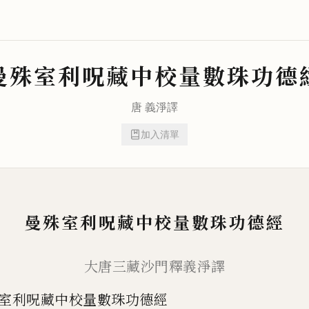
曼殊室利呪藏中校量數珠功德
唐
義淨
譯
加入清單
曼殊室利呪藏中校量數珠功德經
大唐三藏沙門釋義淨譯
室利呪藏中校量數珠功德經