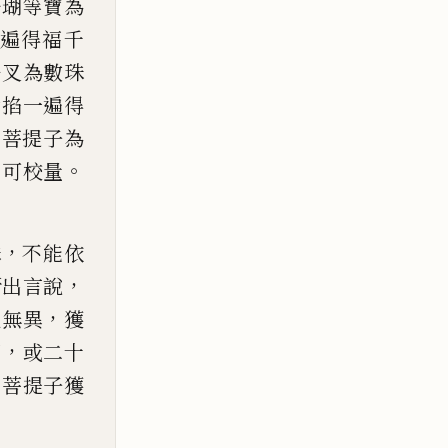
珊
瑚等寶為
遍得福千
佉叉為數珠
誦
掐
一遍得
用菩提子為
。
難可
校量
，
珠
不能依
，
所出言說
，
呪無異
獲
，
四
或二十
用菩提子獲