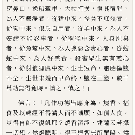
，
、
，
。
穿鼻口
挽船牽車
大杖
打撲
償其宿罪
，
。
，
為人不裁淨者
從猪中來
慳
貪不庶幾者
。
，
。
從狗中來
佷戾自用者
從羊中
來
為人不
，
。
安諦不能忍事者
從獼猴中來
人
身腥臭
，
。
，
者
從魚鱉中來
為人兇惡含毒心者
從蝮
。
、
蛇中來
為人好美食
殺害眾生無有慈
心
，
。
，
者
從豺狼狸鷹中來
生世短命
胞胎傷墮
，
，
，
不全
生世未幾而早命終
墮在三塗
數千
。
，
！」
萬
劫無得竟時
慎之
慎之
：「
，
、
佛言
凡作功德皆應身為
燒香
福
，
，
食及以轉
經不得請人而不嚫願
如倩人食
？
，
豈得自飽
不復飢耶
燒香潔淨
逮薩云若攝
。
，
。
一切想
然
燈聰明
得三達智無所罣礙
燒