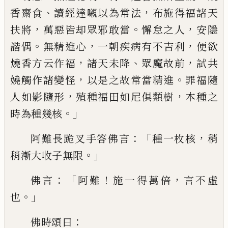
、
，
香齋食
讀經
達嚫以為常法
布施得福諸天
，
。
，
扶將
萬惡皆
却眾邪敢當
懈怠之人
安隱
。
，
，
諧偶
無精進心
一朝疾病有不吉利
便欲
，
、
，
燒香方云作福
諸
天未降
眾魔故前
試共
，
。
嬈觸作諸變怪
以是
之故常當精進
罪福隨
，
，
人如影隨形
殖種福
田如尼俱類樹
本種之
。」
時為種幾核
：「
，
阿難長
跪叉手答佛言
種一枚核
稍
。」
稍漸大收子無
限
：「
！
，
佛言
阿難
施一得萬倍
言不虛
。」
也
：
佛時頌
曰