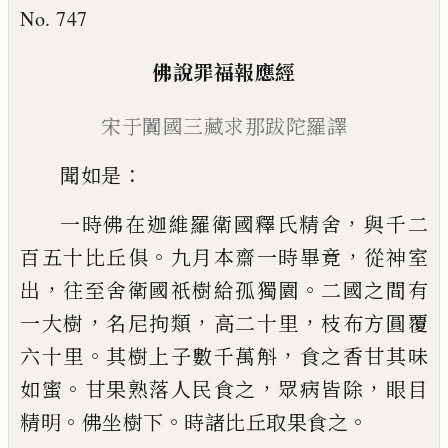
No. 747
佛說罪福報應經
宋于闐國三藏求那跋陀羅譯
：
聞如是
，
一時佛在迦維羅衛國釋氏精舍
與
千二
。
，
百五十比丘俱
九月本齋一時畢竟
從
神室
，
。
出
往至舍衛國祇樹給
孤
獨園
二國之
間有
，
，
，
一大樹
名尼拘類
高二十里
枝布方圓
覆
。
，
六十里
其樹上子數千萬斛
食之香甘其
味
。
，
，
如蜜
甘果熟落人民食之
眾病皆除
眼目
。
。
。
精明
佛坐樹下
時諸比丘取果食之