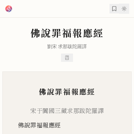
跳到主要內容
佛說罪福報應經
劉宋
求那跋陀羅
譯
佛說罪福報應經
宋于闐國三藏求那跋陀羅譯
佛說罪福報應經