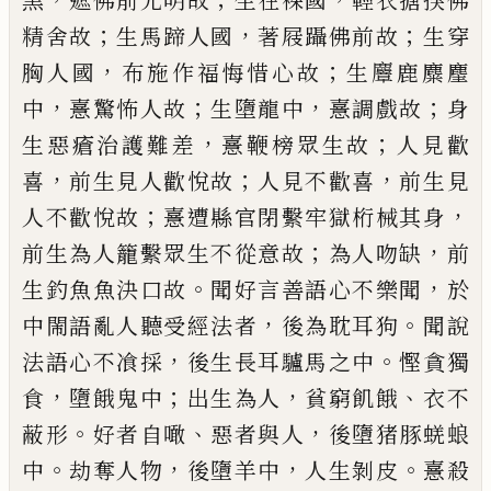
黑
遮佛前光
明故
生在裸國
輕衣搪揬佛
；
，
；
精舍故
生馬蹄
人國
著
屐躡佛前故
生穿
，
；
胸人國
布施作福悔
惜心故
生麞鹿麋
麈
，
；
，
；
中
憙驚怖人故
生墮
龍中
憙調戲故
身
，
；
生惡瘡治護難差
憙鞭榜
眾生故
人見歡
，
；
，
喜
前生見人歡悅故
人見不
歡喜
前生見
；
，
人不歡悅故
憙遭縣官閉繫牢
獄桁械其身
；
，
前生為人籠繫眾生不從意故
為人吻缺
前
。
，
生釣魚魚決口故
聞好言善語
心不樂聞
於
，
。
中閙語亂人聽受經法者
後為
耽耳狗
聞說
，
。
法語心不飡採
後生長耳驢馬
之中
慳貪獨
，
；
，
、
食
墮餓鬼中
出生為人
貧窮
飢餓
衣不
。
、
，
蔽形
好者自噉
惡者與人
後墮猪
豚蜣蜋
。
，
，
。
中
劫奪人物
後墮羊中
人生剝皮
憙
殺