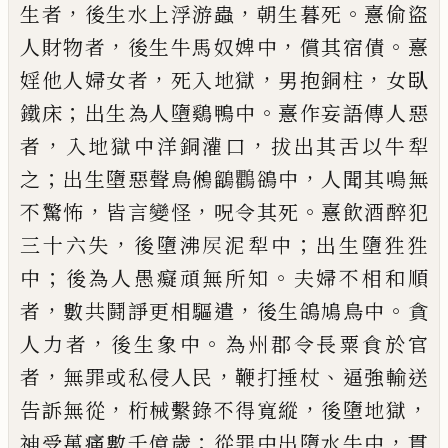
，
，
。
生者
後生水上浮游蟲
朝生暮死
憙偷盜
，
，
。
人財物者
後生牛馬奴婢中
償其宿債
憙
，
，
，
婬他人婦女者
死入地獄
男抱銅柱
女臥
；
。
鐵
床
出生為人墮鷄鴨中
憙作妄語傳人惡
，
，
者
入地獄中洋銅灌口
拔出其舌以牛犁
；
，
之
出
生墮惡聲鳥鵂鶹鸜鵒中
人聞其鳴無
，
，
。
不驚
怖
皆言變怪
呪令其死
憙飲酒醉犯
，
；
三十六
失
後墮沸
𡱁
泥犁中
出生墮狌狌
；
。
中
後為人
愚癡頑無所知
夫婦不相和順
，
，
。
者
數共鬪諍
更相驅遣
後生鴿鳩鳥中
貪
，
。
人力者
後生象
中
為州郡令長粟食於官
，
，
、
者
無罪或私侵人
民
鞭打捶杖
逼強輸送
，
，
，
告訴無從
桁械繫錄
不得寬縱
後墮地獄
；
，
神受萬痛數千億歲
從
罪中出墮水牛中
貫