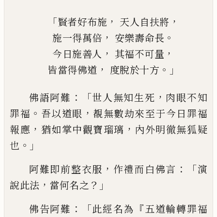
「
，
，
賢者好布施
天人自扶將
，
。
施一得萬倍
安樂壽命長
，
，
今日施善人
其福不可量
，
。」
皆當得佛道
度脫於十方
：「
，
佛語阿難
世人無知生死
肉眼不知
。
，
罪福
吾
以道眼
覩無數劫來至于今日罪福
，
，
報應
猶
如掌中觀寶瑠璃
內外明徹無狐疑
。」
也
，
：「
阿難
即前整衣服
作禮而白佛言
演
，
？」
說此法
當
何名之
：「
『
佛告阿難
此經名為
五道輪轉罪福