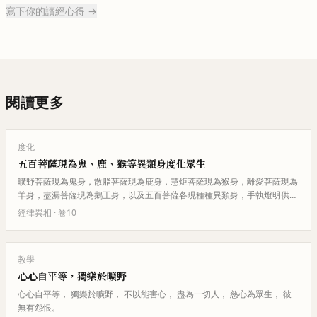
寫下你的讀經心得 →
閱讀更多
度化
五百菩薩現為鬼、鹿、猴等異類身度化眾生
曠野菩薩現為鬼身，散脂菩薩現為鹿身，慧炬菩薩現為猴身，離愛菩薩現為
羊身，盡漏菩薩現為鵝王身，以及五百菩薩各現種種異類身，手執燈明供養
十方諸佛。疑心菩薩問曠野鬼為…
經律異相
· 卷
10
教學
心心自平等，獨樂於曠野
心心自平等， 獨樂於曠野， 不以能害心， 盡為一切人， 慈心為眾生， 彼
無有怨恨。