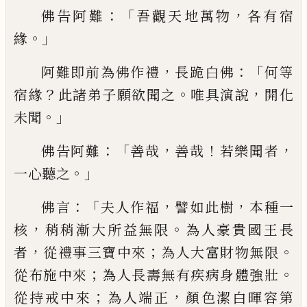
：「
，
佛告阿
難
吾觀天地萬物
各有宿
。」
緣
，
：「
阿難即前為佛
作禮
長跪白佛
何等
？
。
，
宿緣
此諸弟子願欲聞
之
唯具演說
開化
。」
未聞
：「
，
！
，
佛告阿難
善哉
善哉
若樂聞者
。」
一心聽之
：「
，
，
佛言
夫人作福
譬如此樹
本種一
，
。
核
稍稍漸
大所益無限
為人豪貴國王長
，
；
。
者
從禮事三
寶中來
為人大富財物無限
；
。
從布施中來
為人長壽無有疾病身體強壯
；
，
從持戒中來
為人端正
顏色潔白暉容第