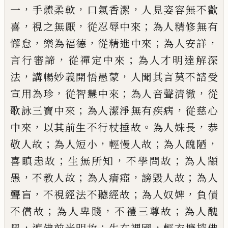
，
，
，
一
手體柔軟
口
氣香潔
人見姿容無不歡
，
，
；
喜
視之無厭
從忍
辱中來
為人精修無有
，
，
；
，
懈怠
樂為福德
從精
進中來
為人安詳
，
；
言行審諦
從禪定中來
為
人才明達解深
，
，
法
講暢妙義開悟愚蒙
人聞
其言莫不諮受
，
；
，
宣用為珍
從智慧中來
為人
音聲清徹
從
；
，
歌詠三寶中來
為人潔淨無有
疾病
從慈心
，
。
，
中來
以其前生不行杖捶故
為
人姝長
恭
；
，
；
，
敬人故
為人短小
輕慢人故
為人
醜陋
；
，
；
喜瞋恚故
生無所知
不學問故
為人顓
，
；
，
；
愚
不教人故
為人瘖瘂
謗毀人故
為人
，
；
，
聾盲
不視經法不聽經故
為人奴婢
負債
；
，
；
不償故
為人卑賤
不禮三尊故
為人醜
，
；
，