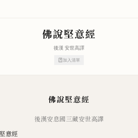
佛說堅意經
後漢
安世高
譯
加入清單
佛說堅意經
後漢安息國三藏安世高譯
堅意經