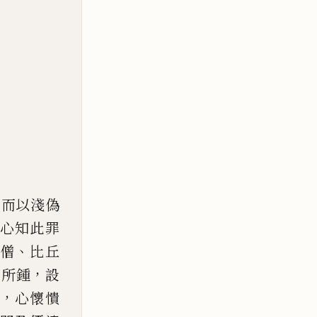
，
而以淺偽
心知此罪
、
僧
比丘
，
福所鍾
設
，
心懷憒