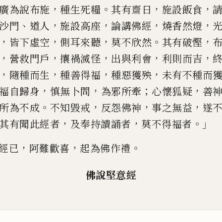
，
。
，
，
廣
為說布施
種生死糧
其有齋日
施設飯食
、
，
，
，
，
沙門
道人
施設高座
論講
佛經
燒香然燈
，
，
，
。
，
皆下虛
空
側耳來聽
莫不欣然
其有破慳
，
，
，
，
，
營救門戶
攘
禍滅怪
出與利
會
利則而吉
，
，
，
，
隨種而生
種善得福
種惡獲
殃
未有不種而
，
，
；
，
福自歸身
慎無卜問
為邪所牽
心
懷狐疑
善
。
，
，
，
所為不成
不知
毀戒
反怨佛神
事之無益
遂
，
，
。」
其有聞此經者
及奉持讀誦者
莫不得福
者
，
，
。
經已
阿難歡喜
起為佛作禮
佛說堅意經