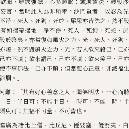
，
，
；
，
不欲聞
雖欲強聽
心多睡
眠
或壞道法
輕毀沙
，
。
，
口妄言
當明此人為罪所牽
沙門賢者
以忍為先
，
、
、
、
，
不淨
死人
死狗
死蛇
屎尿亦皆
洗之
然不
，
，
，
、
、
、
有如掃
箒
掃地
淨不淨
死人
死狗
死蛇
屎
。
、
，
、
毀於
箒
矣
亦當復如風火之力
光
死人
死狗
，
、
。
，
亦燒
然不毀風火之力
光
若
人欲來殺己
己
；
，
；
，
己亦不瞋
欲來譖己
己亦不瞋
欲
來
笑己
己
，
；
，
使不事佛法
己亦不瞋
但當慈心正
意
罪
滅福
。」
消爛
：「
，
，
阿
難
其有好心善意之人
聞佛明法
一心而
，
；
，
；
，
一日
半日可
不能半日
一時
可
不能一時
；
、
。
須臾可
其
福不可量
不可訾也
、
、
、
、
當廣為諸比丘僧
比
丘尼
優婆塞
優婆夷
白