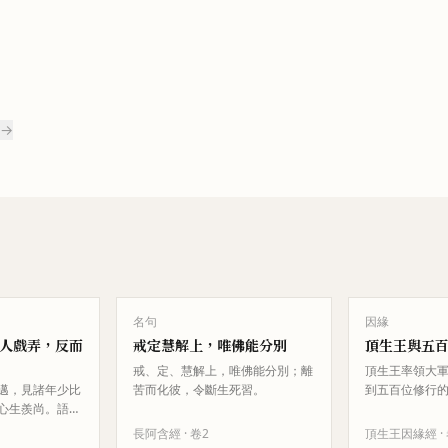
 →
名句
因緣
人戲弄，反而
戒定慧解上，唯佛能分別
頂生王與五
戒、定、慧解上，唯佛能分別；離
頂生王率領大
邁，見諸年少比
苦而化彼，令斷生死習。
到五百位修行
心生羨尚。語少
忿恚而用法力
。少比丘戲言需
主兵神告訴仙
長阿含經
· 卷
2
頂生王因緣經
·
丘歡喜設種種餚
王，不是他們