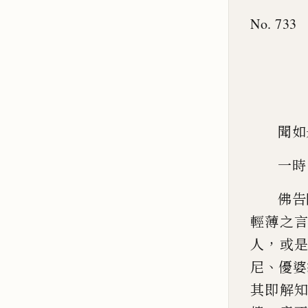
No. 733
聞如
一時
佛
告
輕薄之
，
人
或
、
尼
優婆
其即解