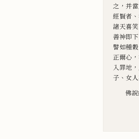
，
之
并當
、
經賢者
諸天喜笑
善神即下
譬如種穀
，
正爾心
，
入罪地
、
子
女
人
佛說