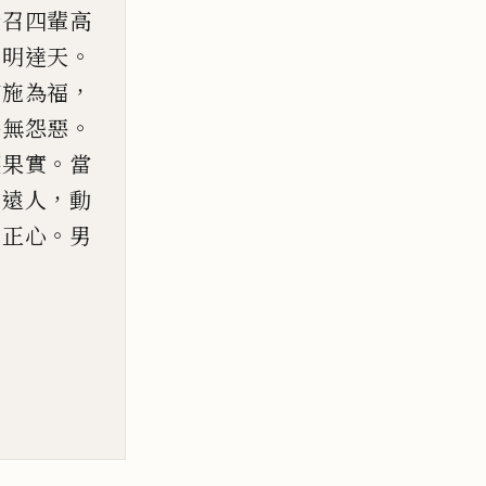
請
召四輩高
。
光明達天
，
布施為
福
。
終無怨惡
。
獲果實
當
，
神遠人
動
。
不正心
男