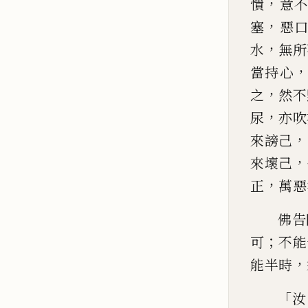
，
憒
意
，
塞
惡
，
水
無所
當持心
，
之
然不
，
尿
亦吹
，
來謗己
，
來壞己
，
正
萬惡
佛告
；
可
不能
，
能半時
「
汝