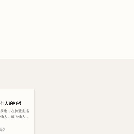
百仙人的相遇
軍前進，在持雙山遇
的仙人。醜面仙人因
阻止王的軍隊前進。
人，頂生王是大仁
 卷
2
的咒力能對付的。頂