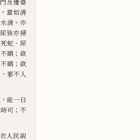
門及優婆
，
當
如清
。
毀水清
亦
尿皆亦掃
、
、
死蛇
屎
；
亦不瞋
欲
；
亦不瞋
欲
，
生
邪不入
，
聽
能一日
；
半時可
不
衣人民說