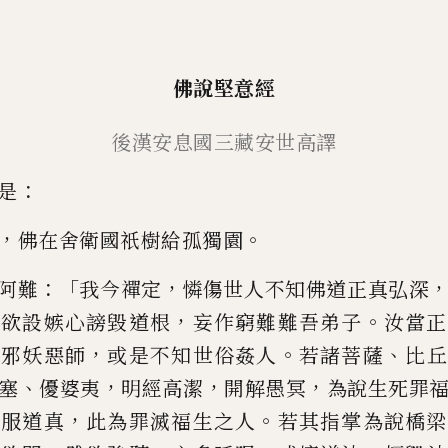
佛說堅意經
後漢
安息國
三藏安世高譯
：
是
，
。
佛在舍衛國祇樹給孤獨園
：「
，
阿難
我今禪定
憐傷世人不知佛道正真
弘深
，
。
言欲設嫉心謗毀道
根
妄作窮難難吾弟子
汝當正
，
。
、
是邪妖惡師
或是不知世俗姦人
若諸菩
薩
比丘
、
，
，
，
塞
優婆夷
明經高潔
開解愚冥
為說生死罪
，
。
知
服道真
此為罪滅福生之人
若其指掌為說
橋梁