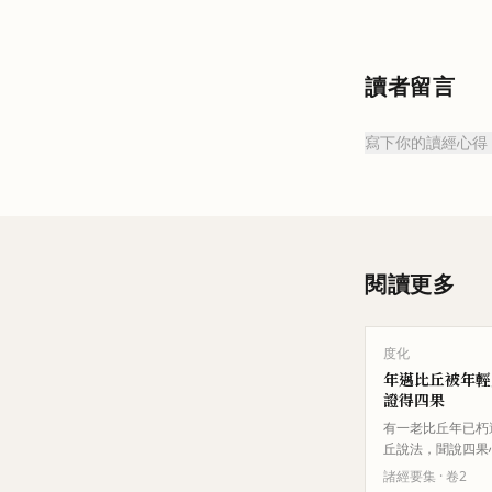
讀者留言
寫下你的讀經心得
閱讀更多
度化
年邁比丘被年輕
證得四果
有一老比丘年已朽
丘說法，聞說四果
比丘願以四果與他
諸經要集
· 卷
2
要好食才給。老比