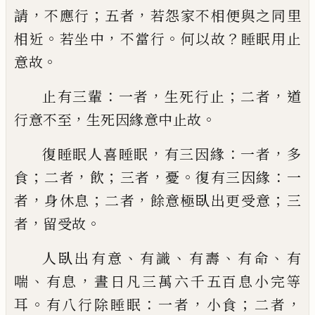
，
；
，
請
不應行
五者
若怨家
不相便與之同里
。
，
。
？
相近
若坐中
不當行
何以
故
睡眠用止
。
意故
：
，
；
，
止有三輩
一者
生死行止
二者
道
，
。
行意不至
生死因緣意中止故
，
：
，
復睡
眠人喜睡眠
有三因緣
一者
多
；
，
；
，
。
：
食
二者
飲
三
者
憂
復有三因緣
一
，
；
，
；
者
身休息
二者
餘意極
臥出更受意
三
，
。
者
留受故
、
、
、
、
人臥出有意
有識
有壽
有命
有
、
，
喘
有息
晝日
凡三萬六千五百息小
完
等
。
：
，
；
，
耳
有
八
行除睡
眠
一者
小
食
二者