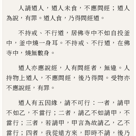
，
，
；
人請道人
道人
未食
不應問經
道人
，
。
，
。
為說
有
罪
道人
食
乃得問經道
、
，
不持戒
不行道
居佛寺中不如自投釜
，
。
、
，
中
釜
中燒一身耳
不持戒
不行道
在佛
，
。
寺中
燒無
數身
，
，
。
道人亦應說
經
人有問經者
無違
人
，
，
。
持物上
道人
不應問經
後乃得問
受物亦
，
。
不應說經
有罪
，
：
，
道人有五因緣
請不可行
一者
請甲
，
；
，
，
不如
乙
不當行
二者
請乙不如
請
甲
不
；
，
，
，
當行
三者
若
請甲
甲言為故請乙
乙不
；
，
，
，
當行
四者
我從遠
方來
即時不請
後乃