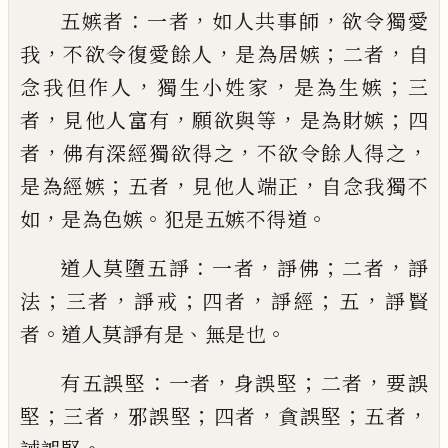
：
，
，
五嫉者
一者
如人共事師
欲令獨愛
，
，
；
，
我
不欲
令復愛餘人
是為居嫉
二者
自
，
，
；
念我
但
作人
獨生小
姓
家
是為
生
嫉
三
，
，
，
；
者
見他人富有
願欲與等
是為
財
嫉
四
，
，
，
者
佛有深經獨欲得
之
不欲令餘人得之
；
，
，
是為經嫉
五者
見他人
端正
自念我獨不
，
。
。
如
是為色嫉
犯是五嫉不
得道
：
，
；
，
道人莫墮五
諍
一者
諍
佛
二者
諍
；
，
；
，
；
，
法
三
者
諍
戒
四者
諍
經
五
諍
賢
。
、
。
者
道人莫諍
有是
無是也
：
，
；
，
有五誤堅
一者
身誤堅
二者
要誤
；
，
；
，
；
，
堅
三者
邪
誤堅
四者
貪誤堅
五者