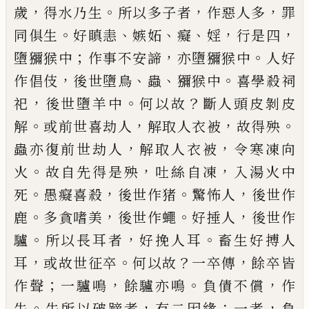
，
。
，
，
歲
得
水乃生
所以多子者
作惡人多
罪
。
、
、
、
，
，
同俱生
好
瞋恚
嫉妬
癡
婬
行是四
；
，
。
墮獼猴中
作事不安
諦
亦墮獼猴中
人好
，
、
、
。
作倡
伎
後世墮鳥
蟲
獼猴中
喜學殺祠
，
。
？
祀
後世墮羊中
何以故
斷
人頭皮剝皮
。
，
，
。
解
或前世喜劫人
解取人衣被
故得殃
，
，
蟲亦復前世劫人
解取人衣被
令
寒
凍向
。
，
，
火
故自先得是殃
吐絲自凍
入湯火中
。
，
。
，
死
愚癡喜殺
後世作猪
驚怖人
後世作
。
，
。
，
鹿
多
貪嗜美
後世作蠅
好捶人
後世作
。
，
。
驢
所以長
耳者
好挽人耳
畜生好搏人
，
。
？
，
耳
或故世征卒
何以故
一卒傳
餘卒皆
；
，
。
，
作聲
一驢鳴
餘驢亦
鳴
負債不償
作
。
，
：
，
牛
牛
所以破蹄者
有二因
緣
一者
負