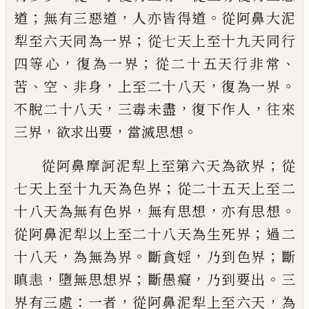
；
，
。
道
無有三惡道
人亦皆得道
從阿鼻大泥
；
犁
至六天同為一界
從七天上至十九天同行
，
；
、
四等心
復為一界
從二十五天行非常
、
、
，
，
。
苦
空
非身
上至二十八天
復為一界
，
，
，
不
脫
二十
八天
三毒未盡
復下作人
往來
，
，
。
三界
欲求出
要
當滅思想
；
從阿鼻摩訶泥犁
上
至第六天為欲界
從
；
七
天上至十九天為色界
從二十五天上至二
，
，
。
十八天為無有色界
無有思想
亦有思想
；
從
阿鼻泥犁以上至二十八天為生死界
過
二
，
。
，
；
十八天
為無為界
斷貪婬
乃到色界
斷
，
；
，
。
瞋
恚
墮無
思
想界
斷愚癡
乃到要出
三
：
，
，
界有
三處
一者
從阿鼻泥犁上至六天
為