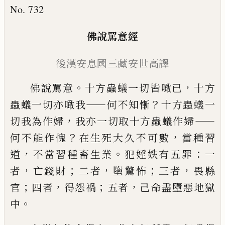
No. 732
佛說罵意經
後漢
安息
國
三藏
安世高譯
。
，
佛說罵意
十方蟲蟻一切皆噉已
十方
——
？
蟲蟻
一切亦噉我
何不知慚
十方蟲蟻一
，
——
切
我
為
作婦
我亦一切取十方蟲蟻作婦
？
，
何不能
作
愧
在生死大久不可數
當種習
，
。
：
道
不當
習種畜生業
犯婬
妷
有五罪
一
，
；
，
；
，
者
亡錢財
二者
墮驚怖
三者
畏縣
；
，
；
，
官
四者
得怨禍
五者
己命盡墮惡地獄
。
中