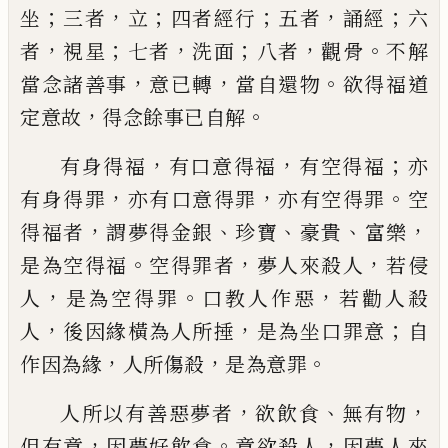
；
，
；
；
，
；
坐
三者
立
四者
經行
五
者
誦經
六
，
；
，
；
，
。
者
視
星
七者
洗面
八者
觀骨
不
解
，
，
。
當念諸善事
意已轉
當自還物
欲得福
道
，
。
定意故
得
念餘事已自解
，
，
；
有身得福
有口意得福
有空得福
亦
，
，
。
有身得
罪
亦有口意得罪
亦有空得罪
空
，
、
、
、
，
得福者
謂
夢得金銀
珍寶
豪貴
富樂
。
，
，
是為空得福
空得
罪者
夢人來殺人
若侵
，
。
，
人
是為空得罪
口教
人作惡
若勸人殺
，
，
；
人
後因緣橫為人所捶
是
為坐口罪意
自
，
，
。
作因
為緣
人所傷殺
是為意
罪
，
、
，
人所以有善惡夢者
欲飲食
無有物
，
。
，
但有意
因夢好飲食
意欲殺人
因夢人來