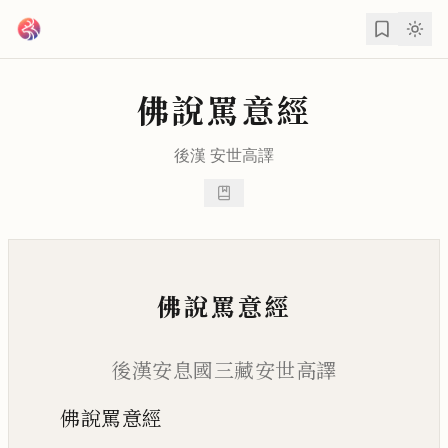
跳到主要內容
佛說罵意經
後漢
安世高
譯
佛說罵意經
後漢安息國三藏安世高譯
佛說罵意經