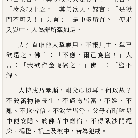
「
。」
，
：「
汝為我止之
其弟欲入
婦言
是獄
！」
：「
。」
門不
可入
弟言
是中多所有
便走
。
。
入獄中
人為罪
所牽如是
，
，
人有直取他人犁
軛
用
不報其主
犁
已
。
：「
，
！」
欲
還之
佛言
不應
爾
已為盜
人
：「
。」
：「
言
我欲作金
軛
償之
佛言
盜不
。」
解
，
。
？
人持戒乃孝順
報父母恩耳
何以故
，
，
、
不殺
萬物得長生
不盜物皆富
不婬
不
、
，
，
亂
不欺皆
信
不飲酒皆淨
父母有時墮是
。
，
中便安隱
於
佛寺中齋宿
不得臥沙門繩
、
、
，
。
床
榻橙
机上及
被中
皆為犯戒