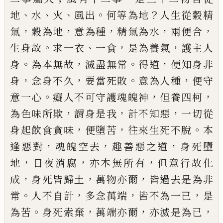
、
、
、
。
？
地
水
火
風出
何等為地
人生從穀精
，
，
，
，
，
氣
穀為地
意為
種
精氣為水
兩便合
。
、
，
，
生身故
求一衣
一食
是
為養氣
護主人
。
，
。
，
身
為本無故
滅盡無常
得道
便
知
身非
，
，
。
，
身
念身不久
要當死敗
意為人
種
便守
。
，
，
意一心
癡人不
可
守護魂魄神
但
養四柯
，
，
，
為色味所欺
謂身是我
計不知惡
一
切從
，
，
。
身起飲食貪味
便墮苦
往來生死不脫
本
，
，
，
逢
惡對
魂魄空去
趣善惡之道
身死墮
，
，
，
地
日夜消腐
亦本無所有
但意行故化
，
，
，
成
身
死皆歸土
萬物亦爾
皆過去是為非
。
，
，
，
常
人不
自計
多念萬端
皆不為一已
是
。
，
，
，
為苦
身死索
棄
萬端亦爾
亦滅是為已