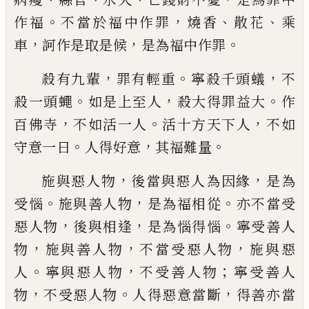
。
，
、
、
作福
不當於
福中作罪
燒香
散花
乘
，
，
。
車
訶作是取是
候
是
為福中作罪
，
。
，
殺有九輩
罪有輕重
寧殺千頭蟻
不
。
，
。
殺一頭
蠅
如是上至人
殺大得罪益大
作
，
。
，
百佛寺
不
如活一人
活十方天下人
不如
。
，
。
守意一日
人
得好意
其福難量
，
，
施與惡人物
後當與惡人為因緣
是為
。
，
。
受惱
施與善人物
是為福相從
亦不當受
，
，
。
惡人
物
後與相
逢
是為惱得惱
寧受善人
，
，
，
物
施
與善人物
不當受惡人物
施與惡
。
，
；
人
寧與惡
人物
不受善人物
寧受善人
，
。
，
物
不受惡人物
人得
惡
意當斷
得善亦當