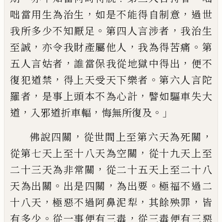
，
，
咄
當
用生為治生
如是不能得自
制意
過世
。
，
我所多少不知厭足
第四人言涉
者
我治生
，
，
。
至誠
亦令我財產屬他人
我為得
苦痛
第
，
，
五人言姑者
誰當保我從地獄中得
出
便不
，
。
復犯道禁
得上天受
天
下樂者
第
六人言陀
，
，
羅者
是事上頭本不為心計
譬如
驅車失大
，
，
。」
道
入邪道折車輻
悔無所復及
，
，
佛說四關
從世間上至第六天為死關
，
從
第七天上至十八天為空關
從十九天上至
，
二十三天為非常關
從二十五天上至二十
八
。
，
。
天為出關
出是四關
為出要
極福不過二
，
，
，
十八天
極惡不過阿鼻泥犁
其餘殃罪
皆
。
，
有
多少
從一事便有三毒
從三毒便有三惡