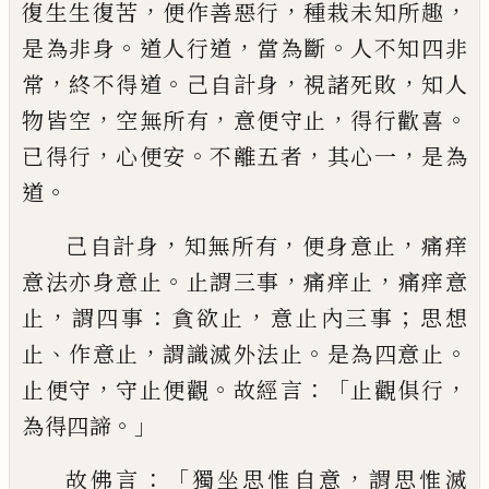
，
，
，
復生
生
復苦
便作
善惡行
種栽未知所趣
。
，
。
是為非身
道人行道
當為斷
人不知四非
，
。
，
，
常
終不得道
己自計身
視諸死敗
知人
，
，
，
。
物皆空
空
無所有
意便守
止
得行歡喜
，
。
，
，
已得行
心便安
不離五者
其心
一
是為
。
道
，
，
，
己自計身
知無所有
便身意止
痛痒
。
，
，
意法亦
身意止
止謂三事
痛痒止
痛痒意
，
：
，
；
止
謂四事
貪欲止
意
止
內三事
思想
、
，
。
。
止
作意止
謂識滅
外法止
是為四意止
，
。
：「
，
止便守
守止便觀
故經
言
止觀俱行
。」
為得四諦
：「
，
故佛言
獨坐思惟自意
謂思惟滅