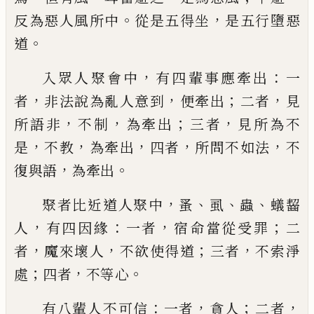
。
，
反為惡人風所中
從是五得坐
是五行墮惡
。
道
，
：
入眾人聚會中
有四輩事應牽出
一
，
，
；
，
者
非法
說為亂人意到
便牽出
二者
見
，
，
；
，
所語非
不制
為牽出
三者
見所為不
，
，
，
，
，
是
不教
為牽出
四者
所問不如法
不
，
。
復與語
為牽出
，
、
、
、
聚者比近道
人聚中
蚤
虱
蟲
蟻齧
，
：
，
；
人
有四因緣
一者
宿
命當從受罪
二
，
，
；
，
者
魔來壞人
不欲使得道
三
者
不
索
淨
；
，
。
處
四者
不等心
：
，
；
，
有八輩人不可信
一者
貪人
二者