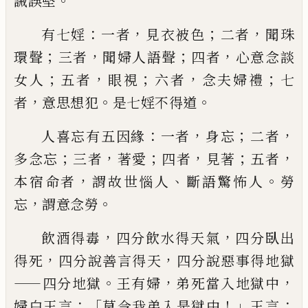
。
誡誤堅
：
，
；
，
有七婬
一者
見衣被色
二者
聞珠
；
，
；
，
環聲
三者
聞婦人語聲
四者
心意念談
；
，
；
，
；
女人
五者
眼視
六者
念
夫
婦禮
七
，
。
。
者
意思想犯
是七婬不得道
：
，
；
，
人喜忘
有五因緣
一者
身忘
二者
；
，
；
，
；
，
多念忘
三者
著愛
四者
見著
五者
，
、
。
本宿命者
謂故世惱人
斷
語
驚怖人
勞
，
。
忘
謂
意
念勞
，
，
飲酒得毒
四分飲水
得天氣
四分臥出
，
，
得死
四分說善言得天
四
分說惡事得地獄
——
。
，
，
四分地獄
王有婦
弟死當
入地獄中
：「
！」
：
婦白王言
莫令我弟入是獄中
王
言