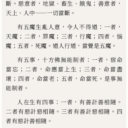
。
，
、
、
；
，
斷
惡意者
地獄
畜生
餓鬼
善意者
、
——
。
天上
人中
一切當斷
，
：
，
有五
魔生亂人意
令人不得道
一者
；
，
；
，
；
，
天魔
二者
罪
魔
三者
行魔
四者
惱
；
，
。
，
。
魔
五者
死魔
道人行
道
當覺是五魔
，
：
，
有五事
十方佛無能制者
一
者
宿命
；
，
；
，
當
忘
二者
命應當上生
三者
命當盡
；
，
；
，
。
壞
四者
命當老
五者
命當死
是事無
。
能制
者
：
，
。
人在生有四事
一者
有善計善相隨
。
。
二者有
惡計惡相隨
三者有善計惡相隨
四
。
者有惡
計善相隨