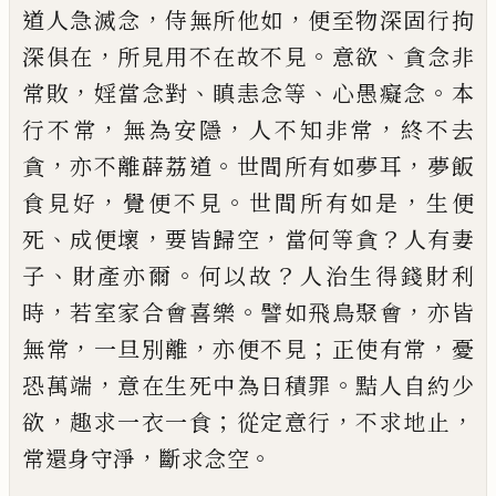
，
，
道人
急滅念
侍無所他如
便至物深固行拘
，
。
、
深俱在
所見用不在故不見
意欲
貪念非
，
、
、
。
常敗
婬當
念對
瞋恚念等
心愚癡念
本
，
，
，
行不常
無為安
隱
人不知非常
終不去
，
。
，
貪
亦不離
薜
荔道
世間所有如夢耳
夢
飯
，
。
，
食見好
覺便不見
世
間所有如是
生便
、
，
，
？
死
成便壞
要皆歸空
當何
等貪
人有妻
、
。
？
子
財產亦爾
何以故
人治生得
錢財利
，
。
，
時
若室家合會喜樂
譬如飛鳥聚會
亦皆
，
，
；
，
無常
一旦別離
亦便不見
正使有常
憂
，
。
恐萬端
意在生死中為日積罪
黠人自約
少
，
；
，
，
欲
趣求一衣一食
從定意行
不求地止
，
。
常
還身守淨
斷求念空