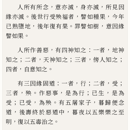
，
，
，
人所有所念
意亦滅
身亦滅
所見因
。
，
，
緣亦滅
後世行受殃福者
譬如種果
今年
，
。
，
已熟墮地
後
年
復有果
罪譬如樹
意因緣
。
譬如果
，
：
，
人
所作善惡
有四神知之
一者
地神
；
，
；
，
；
知之
二者
天神知之
三者
傍
人知之
，
。
四者
自意知之
：
，
；
，
；
有三因緣固道
一者
行
二者
受
，
。
，
；
，
三者
殃
作惡
事
是為行
已生
是為
；
，
。
，
受
已受
為殃
有五屠家
子
暮歸便念
，
，
道
後壽終於惡道中
暮夜以五
樂
樂
之至
，
。
明
復以五毒治之