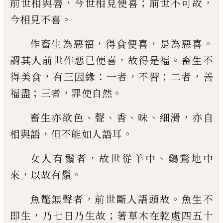
，
；
，
前世相
與善
今世相見便喜
前世不可故
。
今相見不
喜
，
，
。
作畜生為惡福
得食便喜
是為惡喜
，
。
謂其人
前世作惡已便喜
故得是福
畜生不
，
：
，
；
，
得
美
食
有三因緣
一者
不習
二者
善
；
，
。
福盡
三者
罪
使自然
、
、
、
、
，
畜生亦欲色
聲
香
味
細滑
亦自
，
。
相與語
但不
能如人語耳
，
、
女人有鬚者
故世從羊中
鷄鶩
地
中
，
。
來
以故
有
鬚
，
。
魚鼈無聲者
前世斷人語頭故
魚生不
，
；
即生
乃七日乃生故
著草木在乾處四五十