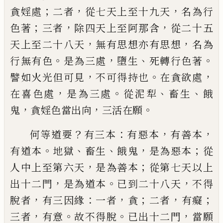
；
，
，
貪婬處
二者
從七天上至十九天
名為行
；
，
，
色著
三者
除四天上至阿那含
從二十五
，
，
天上至二十
八天
無有思想亦有思想
名為
。
，
、
。
行無有色
是
為三處
墮生
死轉行色著
，
。
，
譬如火
光
但可
見
不可
得
持也
在貪欲處
，
。
、
、
在喜色處
是為
三處
從泥犁
畜生
餓
，
，
。
鬼
貪婬色當出向
三活
在願
？
：
，
，
何等道
要
有三本
有惡本
有善本
。
、
、
，
；
有道本
地獄
畜生
餓鬼
是為惡本
從
，
；
人中上至第六天
是為善
本
從第七天以上
，
。
，
出十二門
是為道本
已到
二十八天
不得
，
：
，
；
，
；
脫者
有三因緣
一者
貪
二者
有癡
，
。
。
，
三者
有意
故不得脫
已出十二門
當願