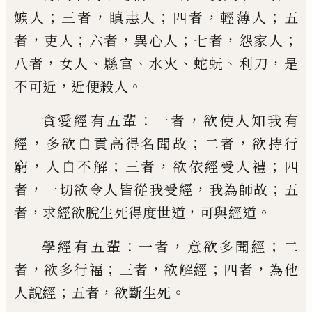
；
，
；
，
；
嫉人
三者
瞋恚人
四者
輕薄人
五
，
；
，
；
，
；
者
吏人
六者
異心人
七者
怨家人
，
、
、
、
、
，
八者
女人
縣官
水火
蛇
蚖
利
刀
是
，
。
不可近
近便殺人
：
，
貪愛經有五
輩
一者
欲使人知我有
，
；
，
經
多欲
自貢高得名聞故
二者
欲持行
，
；
，
；
窮
人自不解
三者
欲依經受人禮
四
，
，
；
者
一切欲令人皆從
我受經
我為師故
五
，
，
。
者
求經欲脫生死得度
世道
可與經道
：
，
；
學經有五輩
一者
意欲多聞經
二
，
；
，
；
，
者
欲多行
福
三者
欲解經
四者
為他
；
，
。
人說經
五者
欲斷
生死