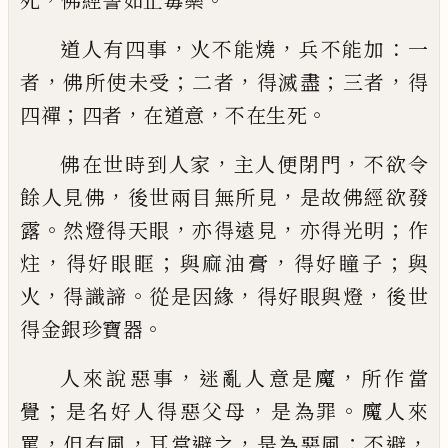
死
佛經譬如止毒藥
，
，
：
道
人
有四事
火不能燒
兵不能加
一
，
；
，
；
，
者
佛所
使未受
二者
得滅盡
三者
得
；
，
，
。
四禪
四者
在道
意
不在生死
，
，
佛在世時到人家
主人便閉門
不欲令
，
，
餘人
見佛
後世兩目無所見
是故佛
經
欲發
。
，
，
；
露
然
燈得天眼
亦得遠見
亦得光明
作
，
；
，
；
炷
得好
眼眶
與麻油膏
得好瞳子
與
，
。
，
，
火
得識諦
從是
因緣
得好眼與燈
後世
。
得金銀珍寶器
，
，
人來說惡事
迷亂人意是魔
所作當
；
，
。
覺
是
名
好人得惡父母
是為罪
魔人來
，
，
，
；
，
罵
但有風
耳當避之
是為惡風
不避