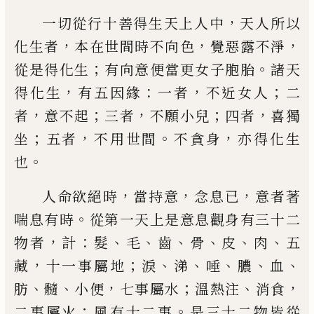
，
一切從行十善得生天上人中
天
人所以
，
，
，
化生者
本在世
間時
不向色
覺惡露
不淨
；
。
從是得化生
有
向
意便當更女子胞
胎
諸天
，
：
，
；
得化生
有五因緣
一者
不近女人
二
，
；
，
；
，
者
意不起
三者
不願小兒
四者
喜獨
；
，
。
，
坐
五者
不用世間
不貪身
亦得化生
。
也
，
，
，
人命欲絕時
當持意
念息已
意者著
。
喘息有
時
從第一天上是意息觀身有三十二
，
：
、
、
、
、
、
、
物
者
計
髮
毛
齒
骨
皮
肉
五
，
；
、
、
、
、
、
藏
十一事屬地
淚
涕
唾
膿
血
、
、
，
；
、
，
肪
髓
小便
七事屬水
溫熱注
消食
；
。
二事
屬火
風有十二事
是三十二物皆從