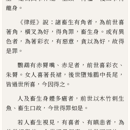
。
龍身
《
》
：
，
律經
說
諸畜生有角者
為前世喜
，
，
，
。
著角
橫叉
為好
得角罪
畜生身
或有異
，
，
，
，
色者
為著
彩
衣
有惡意
貪以為好
故得
。
是罪
、
，
、
鸚鵡有赤
脣
嘴
赤足者
前世喜彩衣
。
，
，
朱脣
女
人喜著長裙
後世墮雉鸐中長尾
，
。
皆過世所
喜
今
因得之
，
人及畜生身體多瘡者
前世以木竹刺生
、
，
。
魚
畜生口故
今世得罪如是
，
、
，
若人畜生視見
有喜者
有瞋恚者
為