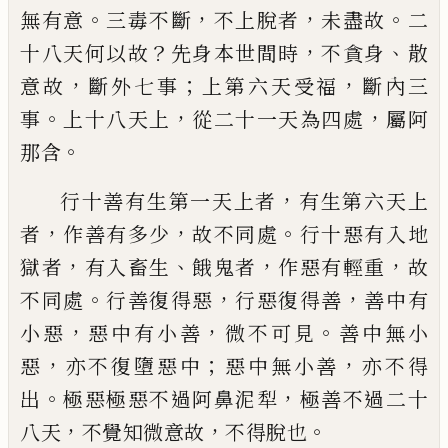
。
，
，
。
無有意
三毒不斷
不上脫者
未盡故
二
？
，
、
十八
天何以故
先身本世間時
不貪身
散
，
；
，
意故
斷
外七事
上第六天受福
斷內三
。
，
，
事
上十八天
上
從二十
一
天為四處
屬阿
。
那含
，
行十善有生第一天上者
有生第六天上
，
，
。
者
作善有多少
故不同處
行十惡有入地
，
、
，
，
獄者
有入畜生
餓鬼者
作惡有輕重
故
。
，
，
不同處
行
善復得惡
行惡復得善
善中有
，
，
。
小惡
惡中有
小善
微不可見
善中無小
，
；
，
惡
亦不復墮惡中
惡中無小善
亦不得
。
，
出
極惡
極惡
不過阿鼻
泥犁
極善不過二十
，
，
。
八天
不覺
知
微意故
不得脫也