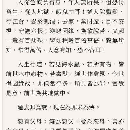
，
，
人從色飲食得身
作人無所畏
但恐得
，
、
！
，
畜生
從
入地獄
餓鬼中耳
道人除鬚髮
，
；
，
；
行乞食
忍
於飢渴
去家
棄財產
目
不妄
，
；
，
。
視
守護六根
避惡因緣
為欲脫苦
又
起
，
，
一
意
有百劫殃
譬如種穀百倍萬倍
穀無所
，
。
，
！
知
常得萬倍
人
意有知
恐不啻耳
，
、
，
人坐行道
若見海水蟲
若所有物
皆
。
，
，
前世水
中蟲物
若禽獸
通世作禽獸
今世
，
，
，
得因緣故
罪但當行多
所見皆為罪
當覺
，
。
是意
前世為
共地獄中
，
。
過去罪為衰
現在為罪
未
為殃
：
，
。
惡有父母
癡為惡父
愛為惡母
善亦