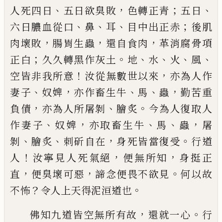
、
，
；
、
人死
四日
五日欲臭敗
色轉正青
五日
、
、
、
；
六日膿血
從口
鼻
耳
目中出正赤
後
肌
，
，
，
肉壞敗
腸胃生
蟲
還自食肉
革消腐骨項
；
。
、
、
、
、
正白
久久轉黑
作灰土
地
水
火
風
！
，
空皆非我所意
汝從無
數世以來
亦為人作
、
，
、
、
，
妻子
奴婢
亦作畜生牛
馬
蟲
勤苦重
，
、
。
負債
亦為人所屠剝
膾炙
今為
人復取人
、
，
、
、
，
作妻子
奴婢
亦取畜生牛
馬
蟲
屠
、
、
，
。
剝
膾炙
刺斫自在
身死皆當復受
行道
！
，
，
人
汝
寧見人死氣絕
便無所知
身
挺
正
，
，
。
直
便臭
壞可惡
諦念便畏不欲見
何以故
？
。
不怖
令人
上天得泥洹道也
，
。
佛知九道皆空無所有故
還就一心
行