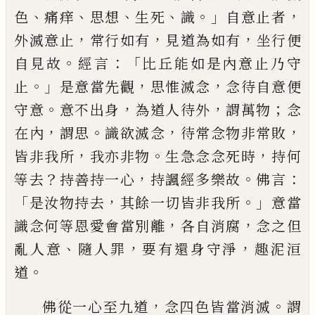
、
、
、
、
。」
，
色
痛痒
思
想
生死
識
自意止者
，
，
，
外滅意止
常行如有
見
道為如有
坐行便
。
：「
自見故
經言
比丘能如是
內意止乃守
。」
，
，
止
是意當先觀
思惟滅念
念
待
自意便
。
，
，
；
守意
意不出身
為道人待外
謂萬物
念
，
。
，
，
在內
謂思
識欲滅念
待常念物非常敗
，
。
，
皆
非我所
我亦非物
生急念念死時
持何
？
，
。
：
等去
持善持一心
持諷經多樂故
佛言
「
，
。」
是汝物持
去
其餘一切皆非我所
意當
，
，
識念何等恩愛
會
當別
離
各自消腐
念之但
、
，
，
亂人意
隨人
罪
要
有還身守淨
趣泥洹
。
道
，
。
佛從一心至九道
念四色皆當消滅
謂