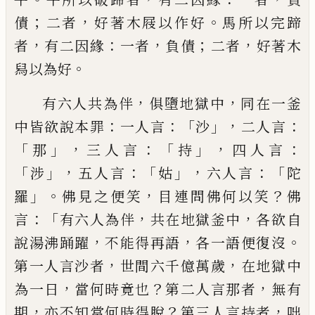
；
，
。
債
二者
好著木屐以作好
馬所
以完蹄
，
：
，
；
，
者
有二因緣
一者
負債
二者
好著木
。
舄以為好
，
，
有六人共為伴
俱墮地獄中
同在一釜
：
：「
」，
：
中皆
欲說本罪
一人言
沙
二人言
「
」，
：「
」，
：
那
三人言
持
四
人言
「
」，
：「
」，
：「
涉
五人言
姑
六人言
陀
」。
，
？
羅
佛見之便笑
目連問佛何以笑
佛
：「
，
，
言
有六人為伴
共在地
獄釜中
各欲自
，
，
。
說湯沸踊躍
不能得再語
各
一語便復沒
，
，
第一人言沙者
世間六
千
億萬
歲
在地獄中
，
？
，
為一日
當何時竟也
第二人言
那者
無
有
，
？
，
期
亦不知
當
何時得脫
第三人
言持者
咄