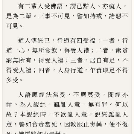
，
、
，
有二輩人受佛語
謂已黠人
亦癡人
。
，
，
是為二
輩
三事不可見
譬如持戒
諸惡不
。
可見
，
：
，
道人傳經已
行道有四受福
一者
行
，
，
；
，
道一心
無所食飲
得受人禮
二者
素貧
，
；
，
，
窮無所有
得
受人禮
三者
居自有足
不
；
，
，
得受人禮
四者
人
身行道
乍
食
取足不得
。
多
受
，
，
人語應經法當受
不應莫受
聞經亦
。
，
，
。
爾
為人
說經
雖亂人意
無有罪
何以
？
，
，
故
本說經時
不
欲亂人意
說經雖亂人
，
，
，
意
譬如食毒當死
因
教服止毒藥
便不復
，
。