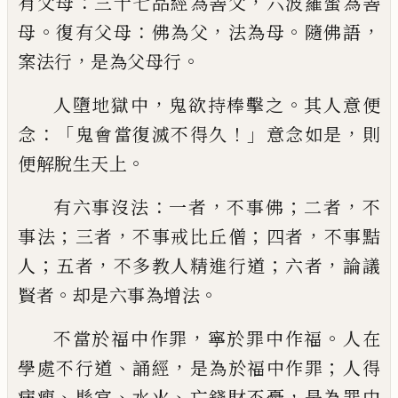
：
，
有父母
三十七品
經為善父
六波羅蜜為善
。
：
，
。
，
母
復有父母
佛為
父
法為母
隨佛語
，
。
案法行
是為父母行
，
。
人墮地獄中
鬼欲持棒擊之
其人意便
：「
！」
，
念
鬼
會當復滅不得久
意念如是
則
。
便解脫生天
上
：
，
；
，
有六事沒法
一者
不事佛
二者
不
；
，
；
，
事法
三者
不事
戒
比丘僧
四者
不事黠
；
，
；
，
人
五者
不多教
人精進行道
六者
論議
。
。
賢者
却是六事為增
法
，
。
不當於福中作罪
寧於罪中作福
人在
、
，
；
學處
不行道
誦經
是為於福中作罪
人得
、
、
、
，
病瘦
縣
官
水火
亡錢財不憂
是為罪中