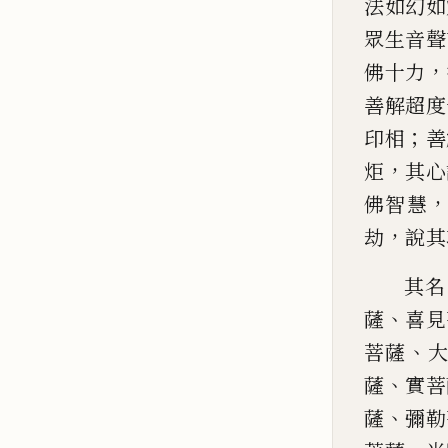
法如幻如
眾生音聲
，
佛十力
善解超度
；
印相
善
，
炬
其心
佛智慧
，
劫
說其
其名
、
薩
喜見
、
菩薩
、
薩
實
菩
、
薩
彌勒