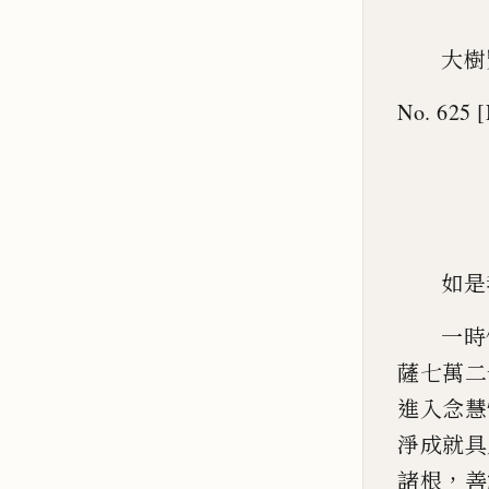
大樹
No. 625 [
如是
一時
薩七萬二
進入念慧
淨
成就
具
，
諸根
善