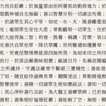
；
；
力而自莊嚴
於無量那由他阿僧祇劫
勤修進力
；
遊戲神通自
在無礙
善以智慧分別一切諸法句義
，
，
、
、
、
於諸眾生其心平等
如地
水
火
風善離愛
；
；
，
光
遍照眾
生安住大悲
常勤觀察一切眾生
住
；
、
、
、
，
於大捨得無二智
利衰
毀譽
稱
譏
苦樂
皆
，
；
光善伏自
眾他眾
降伏眾魔
世所難遇如優曇華
，
，
吼
究竟涅槃悕樂甚深四無
所畏
為如來印之所
，
；
，
而
行
於深法藏義味相應
蔽諸日月
名稱流
聞
，
；
佛之所護持
守護法藏
常不斷絕三寶種性
善能遊
，
、
；
了知
隨宜給侍諸佛世尊
聽聞受法
常勤
精進
；
；
智慧彼岸
善隨一
切諸眾生根如應說法
善知一
；
，
；
其心淨妙善巧言說
為大醫王善療
眾病
已於
；
；
、
、
善根
善集
相好福德莊嚴
善能解了空
無相