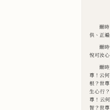
爾時
、
供
正遍
爾時
悅可
汝心
爾時
！
尊
云何
？
根
世尊
生心行
！
尊
云
？
智
世尊