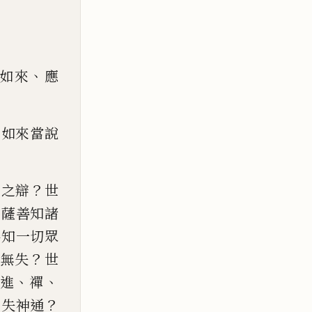
、
如來
應
，
如來當說
？
嚴之辯
世
菩薩善知
諸
善知一切眾
？
無失
世
、
、
進
禪
？
不失神通