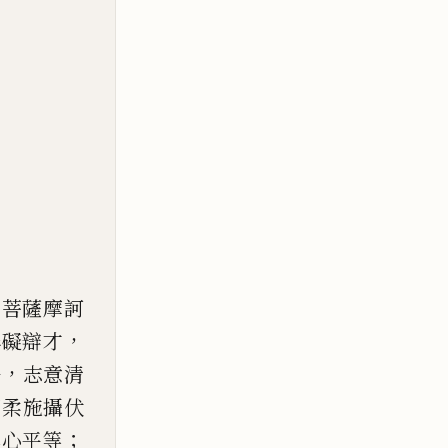
；
菩薩摩訶
，
無礙辯才
，
法
志意
清
調柔
施
攝伏
；
其心平等