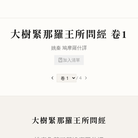
大樹緊那羅王所問經
卷1
姚秦
鳩摩羅什
譯
加入清單
/
4
大樹緊那羅王所問經