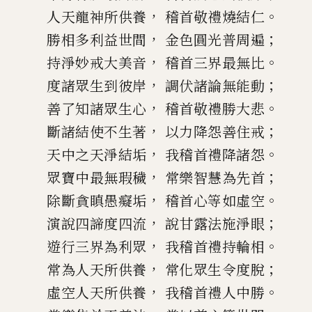
，
。
人天
龍神所供養
稽首敬禮燒結仁
，
；
勝相多利益世間
金色圓光普周遍
，
。
持淨妙戒大美音
稽首三界最無比
，
；
度諸眾生到彼岸
調伏諸論無能動
，
。
善了知諸眾生心
稽首敬禮勝大悲
，
；
斷諸結使不生著
以力降怨善住戒
，
。
天中之天淨結垢
我稽首禮降諸怨
，
；
眾寶中最無
瑕
穢
常樂智慧為先首
，
。
除斷貪瞋愚癡垢
稽首心等如虛空
，
；
演說四諦度四流
說甘露法施淨眼
，
。
遊行三界為利眾
我稽首禮持輪相
，
；
常為人天所供養
常化眾生令度脫
，
。
虛空人天所供養
我稽首禮人中勝