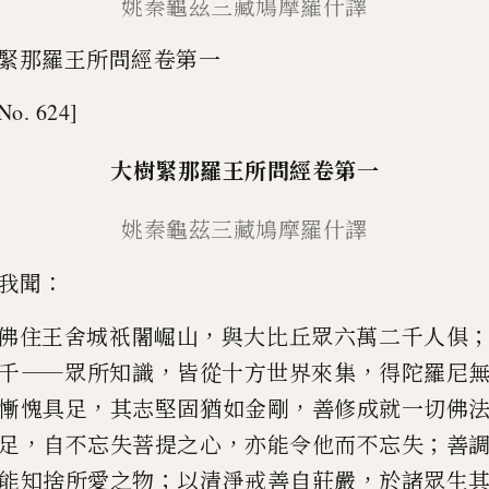
姚秦龜茲三藏鳩摩羅什譯
緊那羅王所問經卷第一
No. 624]
大樹緊那羅王所問經
卷第一
姚秦龜茲三藏鳩摩羅什譯
：
我聞
，
佛住王舍城祇闍崛山
與大
比丘眾六萬二千人俱
——
，
，
千
眾所知識
皆從十方世界來集
得陀羅尼
，
，
慚愧具足
其志堅固猶
如金剛
善修成就一切佛
，
，
；
足
自不忘失菩提之心
亦能令他而不忘
失
善
；
，
能知捨所愛之物
以清淨戒善自莊嚴
於諸眾生