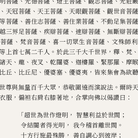
、
、
、
、
明
菩薩
光德
菩薩
燈王菩薩
觀志菩薩
光莊
、
、
、
、
天冠菩薩
天王菩薩
天眼觀菩薩
觀世音菩
、
、
、
等
菩薩
善住
志菩薩
善住業菩薩
不動足
集
菩
、
、
、
越三界足菩薩
疾辯菩薩
速辯菩
薩
無斷辯菩
、
、
、
音菩薩
梵音
菩薩
喜一切眾生音菩薩
文殊師利
。
，
、
等上首七萬二千人
於此三千大
千世界
釋
梵
、
、
、
、
、
、
諸天
龍
夜叉
乾闥婆
迦樓羅
緊那羅
摩
、
、
、
，
比丘
比丘尼
優婆塞
優婆
夷
皆來集會為
欲
，
。
世尊與無量百千大眾
恭敬圍
遶而演說法
爾時
，
，
：
衣
服
偏袒右肩右膝著地
合掌向佛以偈讚曰
「
，
；
超世為世
作
燈明
智慧利益於世間
，
。
令結闇者得光明
我今稽首離世間
，
；
十
方
行施最殊勝
善自調心到彼岸