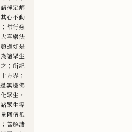
於諸禪定解
；
其心
不動
；
恚
常行慈
於大喜
樂法
以
超過如是
，
為諸
眾生
；
印之
所記
；
遍十方界
過無邊佛
，
教化眾生
切諸眾生等
無量阿僧祇
；
願
善解諸