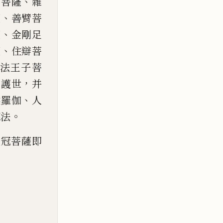
、
嚴菩薩
雜
、
薩
善臂菩
、
薩
金剛
足
、
薩
住
辯菩
法王子
菩
、
，
護世
并
、
睺羅伽
人
。
聽法
天冠菩薩即