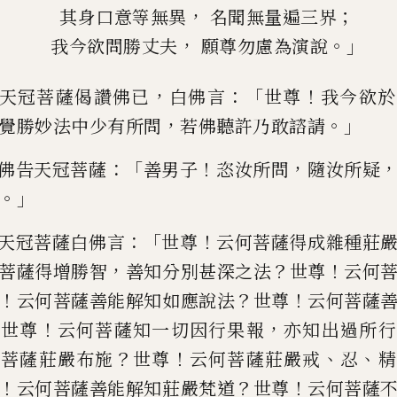
，
；
其身口意等無異
名聞無量遍三界
，
。」
我今欲問勝丈夫
願尊勿慮為演說
，
：「
！
天冠菩薩偈讚佛已
白
佛
言
世尊
我
今
欲
於
，
。」
覺勝妙法中少有所
問
若佛聽許乃敢諮請
：
「
！
，
佛告天冠菩薩
善男子
恣汝所問
隨汝所疑
。」
：「
！
天冠菩薩白
佛
言
世尊
云何菩薩
得成雜種莊
，
？
！
菩薩得增勝
智
善知分別甚深之法
世尊
云何
！
？
！
云何菩薩善能解知如應說法
世
尊
云何菩薩
？
！
，
世尊
云何
菩薩知一切因行果報
亦知出過所行
？
！
、
、
何菩薩莊嚴布施
世尊
云何菩薩莊嚴
戒
忍
精
！
？
！
云何菩薩善能解知莊嚴
梵道
世尊
云何菩薩