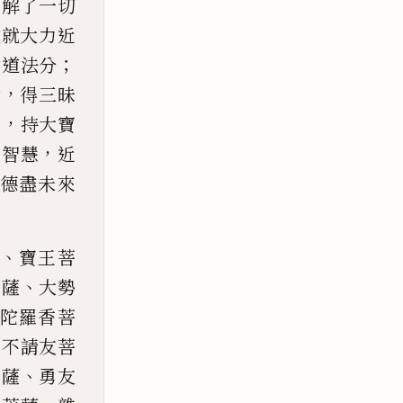
能解了一切
成就大
力近
；
助道法分
，
輪
得三
昧
，
前
持大寶
，
生智
慧
近
德盡未來
、
寶
王
菩
、
菩薩
大勢
陀羅香菩
生不請友菩
、
菩薩
勇友