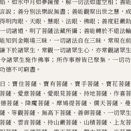
，
，
；
焰
如水中月如夢鏡像
解一切法如
虛空相
善
；
；
，
言說
善分
別法樂說無盡
善能觀察出世之慧
、
、
、
、
；
得明肉眼
天眼
慧眼
法眼
佛眼
善度莊嚴
，
；
一切諸道
明
了菩薩法藏所攝
善能轉於不退法
，
，
能知到金剛場三昧
一切諸法自
在三昧
常現在
，
，
謙下於諸
眾生
常觀一切諸眾生心
亦常觀諸眾
，
；
，
令諸眾生施作佛事
所作事辦
皆已聚集
一切功
。
功德不
可窮盡
：
、
、
、
曰
寶住菩薩
寶有菩薩
寶手菩
薩
寶花菩薩
、
、
、
、
菩薩
愛意菩
薩
愛眼見菩薩
持地菩薩
作喜
、
、
、
、
大德菩薩
降魔菩薩
摩
鳩
提菩薩
儒
天菩薩
曼
、
、
、
、
薩
等觀菩薩
無高下菩薩
善御菩薩
一切眾
、
、
、
、
菩薩
雲音菩薩
持山嚴菩薩
山
積
菩薩
上友