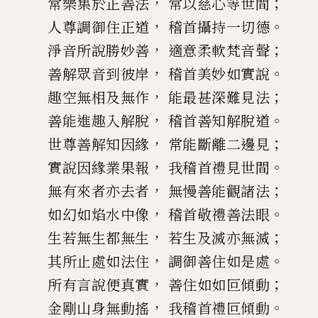
，
；
常樂集於正善法
常以慈心等世間
，
。
人尊調御住正道
稽首攝持一切德
，
；
淨音所說勝
妙善
適意柔軟梵音聲
，
。
善解眾音到彼岸
稽首美妙如實說
，
；
趣空無相及無作
能
最
甚深難見法
，
。
善能進趣入解脫
稽首善知解脫道
，
；
世尊善解知因緣
常能斷離二邊見
，
。
實說因緣業果報
我稽首
禮見世間
，
；
無有來者
亦
去者
無慢善能觀諸法
，
。
如幻如焰水
中
像
稽首敬禮善法眼
，
；
生若無生都無生
若生及滅亦無滅
，
。
其所止處如法住
調御善住如是處
，
；
所有
言說便真實
善住如如叵傾動
，
。
金剛山身無動搖
我稽首禮叵傾動