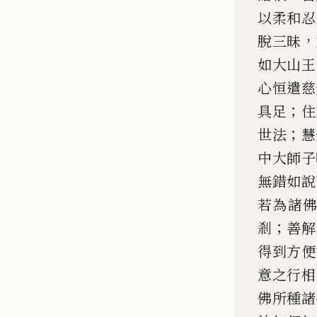
以
柔和忍
，
脫三昧
如大山王
心恒遣慈
；
具足
住
；
世法
慧
中大師子
無錯如說
若
為諸
；
剎
善
解
得到方便
意
之行
相
佛所種諸