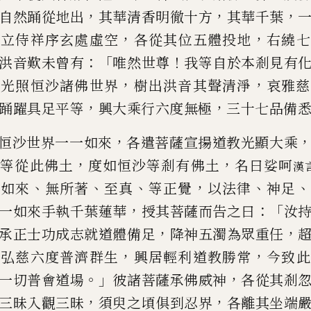
，
，
，
自然踊從地出
其華清香明徹十
方
其華千葉
，
，
，
立侍
祥
序
玄處虛空
各從其位五體投地
右繞七
：「
！
洪音歎未曾有
唯然世尊
我等
自於本剎見有
，
，
生光照恒
沙諸佛世界
樹出洪音其聲清淨
哀雅慈
，
，
踊躍具足平等
興大乘行六
度無極
三十七品備
，
恒沙世界
一一如來
各遣菩薩宣揚道教光顯大乘
，
，
汝等從此佛土
度如恒沙等剎有
佛土
名曰
娑
呵
漢
、
、
、
，
、
、
仁如來
無所
著
至真
等正覺
以法律
神足
，
：
「
一如來手執千葉蓮華
授其菩薩而告之曰
汝
，
，
承正士功成志就道
體備足
降神五濁為眾重任
，
，
，
弘慈六度普濟群生
興居輕利道教勝
常
今致此
。」
，
一切普會道場
彼諸菩薩承佛威神
各從其剎
，
，
三昧入觀三昧
須臾之頃俱到忍界
各離其坐端