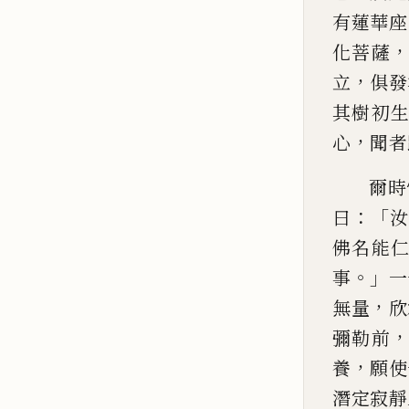
有蓮華座
化菩薩
，
立
俱發
其樹初
，
心
聞者
爾時
：「
曰
佛名能
。」
事
一
，
無量
欣
彌
勒前
，
養
願使
潛
定寂靜