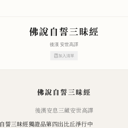
佛說自誓三昧經
後漢
安世高
譯
加入清單
佛說自誓三昧經
後漢安息三藏安世高譯
自誓三昧經獨證品第四出比丘淨行中