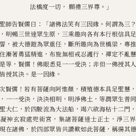
，
。」
法橋度一切
願禮三界尊
：「
。
聖師告賢儒曰
諸佛法笑有三因緣
何
謂為三
，
，
明暢
三世達眾
生
原
三乘趣向各有本行根信具
，
，
，
誓
被大德鎧為眾重任
斷所趣向
為世橋梁
專
，
，
住漸著勇
猛精進
布施無相戒忍護行
禪定不亂
，
！
；
是等
賢儒
佛
眼
悉見一一
受決
非但一佛授其
。
。
皆
授其決
是一因緣
！
，
次賢儒
若有菩薩向阿
惟顏
積
殖
德本具足聖慧
，
，
，
，
一一受決
決決相明
明淨佛土
等潤眾生
普
，
，
聖大仁
於四
駛
流為
大法船
竭六
欲
海枯十二門
，
，
，
凝神玄寂處兜術宮
集諸菩薩達士正士
淨
三界
，
，
現在諸佛
於四部眾
皆共讚歎如此菩薩
稱揚其