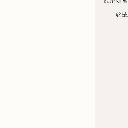
訖廓如常
於
是