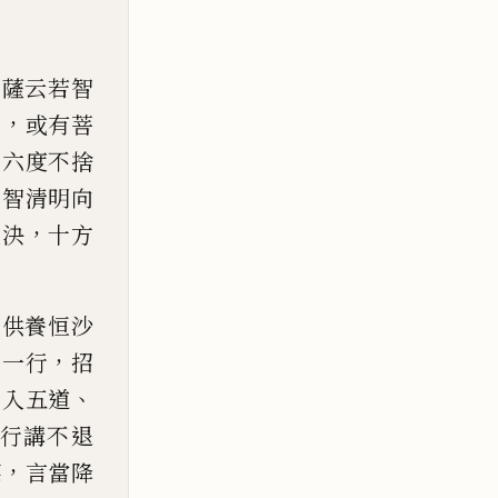
？
薩云若智
，
足
或有菩
推
六度不捨
慧
智
清明向
，
人決
十方
，
供養恒沙
，
同一行
招
，
、
入五道
行講不退
，
德
言當降