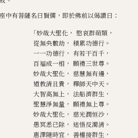
。
故
，
：
座中有菩薩名曰賢儒
即於佛前以偈讚
曰
「
，
，
妙哉大聖化
愍哀群萌類
，
。
從無央數劫
積累功德行
，
，
一一功德行
有若干百千
，
。
百福成一相
願禮三世尊
，
，
妙哉大聖化
慈慧無有邊
，
。
道教清且貴
釋師天中天
，
，
大智高無上
法船濟群生
，
。
聖慧淨無量
願禮無上尊
，
，
妙哉大聖化
慈光潤恒沙
，
。
愚冥悉已除
迷悟
反
濁清
，
，
惠澤隨時宜
善權接群生