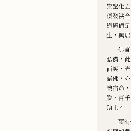
崇聖化五
俱發洪音
道體備足
，
生
興
居
佛言
，
弘備
此
，
而笑
光
，
諸佛
亦
，
識宿
命
，
脫
百千
。
頂上
爾時