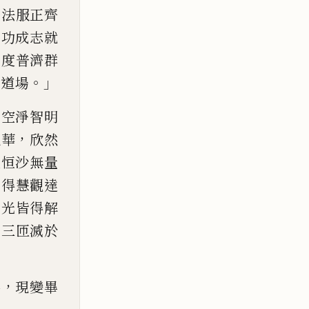
，
法服
正齊
承功成志就
六
度普濟群
。」
會道場
身空淨
智明
，
此華
欣然
散恒沙無量
皆得慧觀達
慈光皆得解
身三匝滅於
，
佛
現變畢