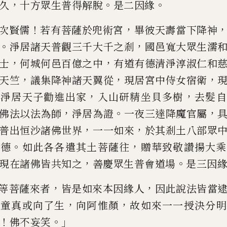
，
。
。
久
十方眾生普
得
解脫
是二因緣
！
，
次賢儒
若有菩薩於兜術宮
畢彼天壽當下
降神
。
，
淨居諸天普觀三千
大千之剎
國邑寬大眾生
濡
，
，
士
何城何邑百億之中
有道有德清淨
淳淑仁和
，
，
，
天竺
議集降
神諸天翼從
現居宮中侍女宿衛
。
，
，
淨居天子勸進出家
入山研精坐
貝多樹
去髮自
，
。
，
佛法以法
為師
淨居為證
一夜三達降魔官屬
，
，
普出恒沙諸佛世界
一一如來
於其剎土八部眾
。
，
功德
如
此各各遣其土菩薩往
贈華致敬讚揚大乘
，
。
現在諸佛皆共知之
善慶眾
生普會道場
是三因
，
，
等菩薩來者
皆是
如來本因緣人
因此說法皆當
，
，
向童真或向了生
向阿惟顏
故如來一
一授決分明
！
。」
佛不妄笑