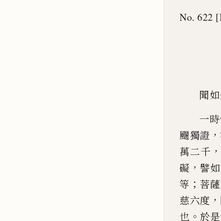
No. 622 [
聞如
一時
，
颺獨證
萬二千
，
礙
譬
如
；
等
菩薩
，
慈
六度
。
也
於是