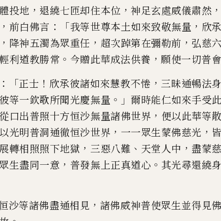
，
，
體投地
退
繞七匝却住本位
神足玄處威儀肅然
，
：「
，
前白佛言
我等世尊本土如
來致敬無量
欣
，
，
，
降神
五濁為眾重任
超次踔第在彌勒前
弘慈
。
，
輕利道教勝常
今贈此華
成法供養
願使一切普
：「
！
，
正士
欣
承彼諸如來慧教不惓
三昧通暢法
。」
彼等一欽歌所聞光慶無量
爾
時能仁如來手受
，
從口出
普照十方恒沙無量諸佛世界
便以此華等
，
，
以光明普洞通徹恒沙
世界
一一眾生蒙佛慈光
，
、
，
展轉相照照下地獄
三惡八難
天堂人中
盡蒙
，
。
眾生盡同一意
普
發無上正真道心
其光尋還繞
，
恒沙等諸佛盡通相見
諸佛威神
普使眾生並得見