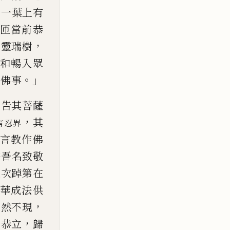
一一葉上有
匝當
前恭
，
化靈瑞樹
和
暢入眾
。」
悉佛事
，
告
其菩薩
，
其
言忍界
言教作佛
持吾名致敬
超次踔第在
華成法供
，
忽然不現
，
嚴恭立
歸