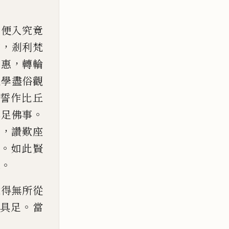
，
便入究竟
，
和
剎利梵
，
慈惠
轉輪
現學盡俗
觀
誓作比丘
。
具足佛
事
，
中
讚歎座
。
如此賢
。
緣
逮得無所從
。
具足
當