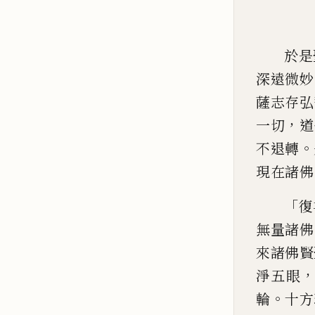
於是
深遠微妙
薩志存弘
，
一切
道
。
不退轉
現在諸佛
「
復
無量諸
佛
來諸佛賢
淨五眼
。
輪
十方