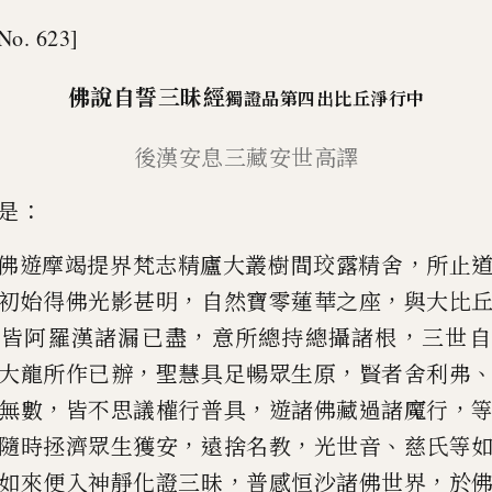
No. 623]
佛說自誓三昧經
獨證品
第四
出比丘淨行中
後漢安
息
三藏
安世高
譯
：
是
，
佛遊摩竭提界梵志精廬大叢
樹間
珓
露精舍
所止
，
，
初
始得佛光影甚明
自然寶零蓮華之座
與大
比
，
，
，
皆阿羅漢諸漏已盡
意所總持總攝諸根
三世自
，
，
大龍所作已辦
聖慧具足暢眾生原
賢者
舍利弗
，
，
，
無數
皆不思議權
行普具
遊諸佛藏過諸魔行
，
，
、
隨時拯濟眾生獲安
遠捨名教
光世音
慈氏等
，
，
如來便
入
神靜
化證三昧
普感恒沙諸佛世界
於