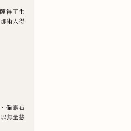
薩得了生
億那術人得
、
偏露右
，
以無量慧