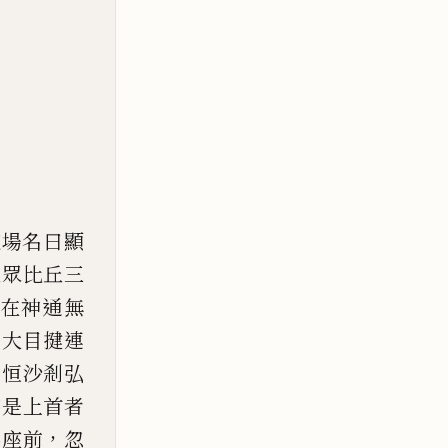
道場名曰顯
丘眾比丘三
在神通無
、
大目揵連
等恒沙剎弘
如
是上首者
，
佛座前
忽