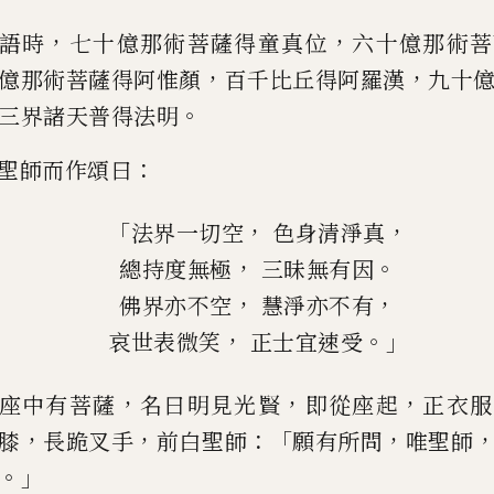
，
，
語時
七十億那術菩薩得童真位
六十億那
術菩
，
，
億那術菩薩得阿惟
顏
百千比丘得阿羅漢
九十
。
三界諸天普得法
明
：
聖師而作
頌曰
「
，
，
法界一切空
色身清淨真
，
。
總持度無極
三昧無有因
，
，
佛界亦不空
慧淨亦不有
，
。」
哀世表微笑
正士宜速受
，
，
，
座中有菩薩
名曰明見光賢
即從座起
正衣服
，
，
：「
，
膝
長跪叉手
前白聖
師
願
有所問
唯
聖師
。」