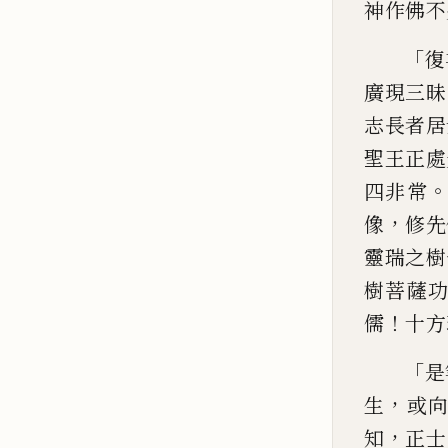
神作
佛不
「
復
廣現三昧
志長
者居
聖王正處
四非常
，
像
修先
靈瑞之樹
樹菩薩
！
儒
十方
「
是
，
生
或
，
知
正士