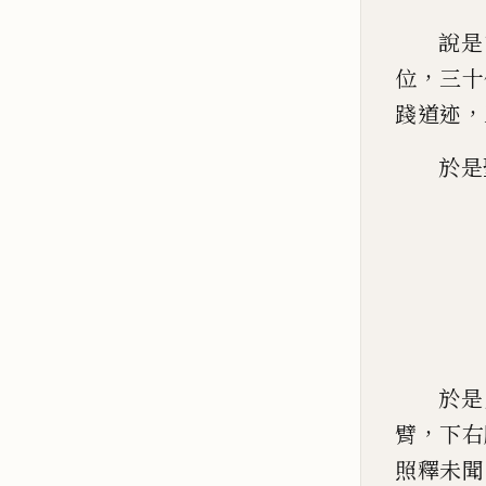
說是
，
位
三十
，
踐
道迹
於是
於是
，
臂
下右
照釋未聞