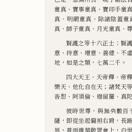
、
、
童真
寶事童真
寶
印手童
、
、
真
明網
童真
除諸陰蓋童
、
、
、
真
師子童真
月
光童真
：
賢護之等十
六正士
賢
、
、
、
、
意
持意
增意
善建
不
，
，
。
地
如是之類
七萬二千
、
、
四
大天王
天帝釋
帝
、
；
樂天
他化自在天
諸梵天
、
、
、
沓
惒
阿須
倫
迦留羅
真
，
彼時世尊
與無央數百
，
，
薩
即從坐起偏
袒右肩
長
，
，
界
普雨雜華散眾會上
白