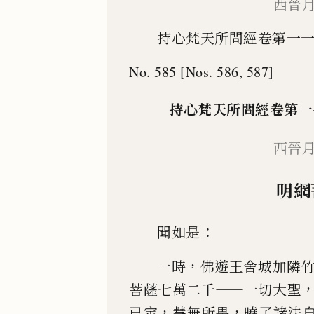
西晉
持心梵天所問經卷第一
No. 585 [Nos. 586, 587]
持心梵天所問經
卷第一
西晉
明網
：
聞如是
，
一時
佛遊王舍城
加
隣
——
菩薩七萬二千
一切大聖
，
，
已定
慧無所畏
曉了諸法