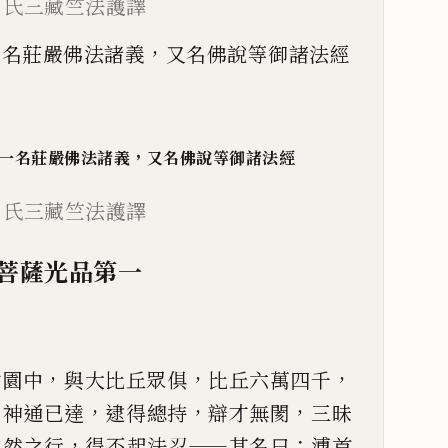
月氏三藏竺法護譯
一名莊嚴佛法諸義，又名佛說等御諸法經
一名莊嚴佛法
諸義
，
又名
佛說
等御諸法經
月氏三藏
竺法護譯
菩薩光品第一
，
，
，
竹園中
與
大比丘眾俱
比丘六萬四千
，
，
，
，
神通已達
逮得總持
辯才無
閡
三昧
，
——
：
自然之行
得
不起法忍
其名曰
溥首