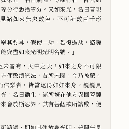
。
，
令等分行悉捨等分
又如來光
名
曰普現
，
，
見諸如來
無央數色
不可計數百千形
，
，
，
粗舉其要耳
假使一劫
若復過劫
諮嗟
。」
不
能究盡如來光明光明名號
，
！
至未曾有
天中之天
如來之身不可限
，
，
。
宜方便敷演經法
昔所未聞
今乃被蒙
，
，
而信樂者
皆當逮得如如來身
巍巍
具
，
，
有光
名曰勸
化
諸所遊在他方異國菩薩
，
，
令來會於斯忍界
其有菩薩欲
所諮啟
便
，
，
所可諮請
即如其像
放身光明
普
照無量