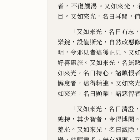
，
。
，
者
不
復饑渴
又如來光
。
，
，
目
又如來光
名曰耳聞
「
，
又如來光
名曰有志
，
，
樂
錠
設值斯
光
自然改惡
，
。
明
令邪見者逮獲正見
又
。
，
好喜惠施
又
如來光
名無
，
，
如來光
名曰持心
諸瞋恨
，
。
懈怠者
逮得精進
又如來
，
，
如來光
名曰顯曜
諸惡智
「
，
又如
來光
名曰清澄
，
，
總持
其少智者
令得博聞
。
，
羞恥
又如來
光
名曰滅除
，
，
。
樂
使瞋恚者
無有怒害