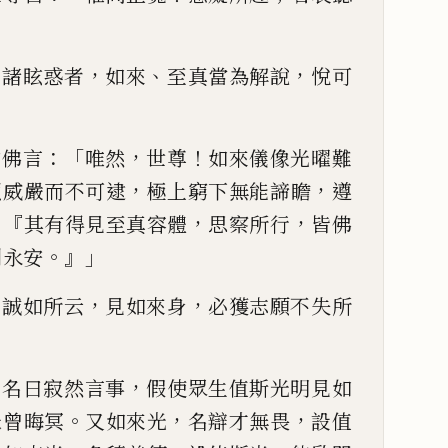
，
，
、
，
諸眩惑者
如來
至真
當為解說
悅可
：「
，
！
白佛言
唯然
世尊
如來儀像光
曜
難
，
，
顏威嚴而不可逮
極
上窮下無能諦瞻
遵
：『
，
，
其有得見至真容體
思察所行
皆佛
。』」
到永安
！
，
，
誠如所云
見如來身
必獲
志願不失所
」
，
，
名曰寂然言事
假使眾生值
斯光明見如
。
，
，
未曾
晦冥
又如來光
名辯才無畏
設值