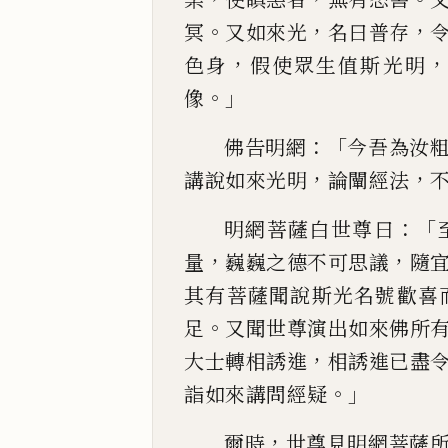
。
，
，
冥
又如來光
名曰普存
，
色身
假使眾生值斯光明
。」
像
：「
佛告明網
今吾為汝
，
，
講說如來光明
論闡經法
：「
明網菩薩白世
尊曰
，
，
量
巍巍之德不可思議
隨
其有菩薩聞說斯光名
號歡喜
。
足
又聞世尊演出如來佛所
，
大士轉相誘進
相誘進已盡
。」
詣如來
講
問經疑
，
爾時
世尊見明網菩薩