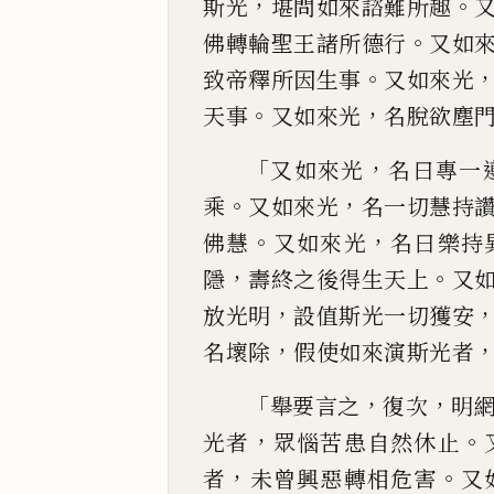
，
。
斯光
堪問
如來諮難所趣
。
佛轉輪聖王諸所德行
又如
。
致帝釋所
因生事
又如來光
。
，
天事
又如來光
名脫欲塵
「
，
又如來光
名曰
專一
。
，
乘
又如來光
名
一切慧持
。
，
佛慧
又如來光
名曰樂持
，
。
隱
壽終之後得生天上
又
，
放光明
設值斯
光一切獲安
，
名壞除
假使如來演斯光者
「
，
，
舉要言之
復次
明
，
。
光
者
眾惱苦患自然休止
，
。
者
未曾興惡轉相危害
又