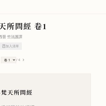
天所問經
卷1
西晉
竺法護
譯
加入清單
/
4
心梵天所問經