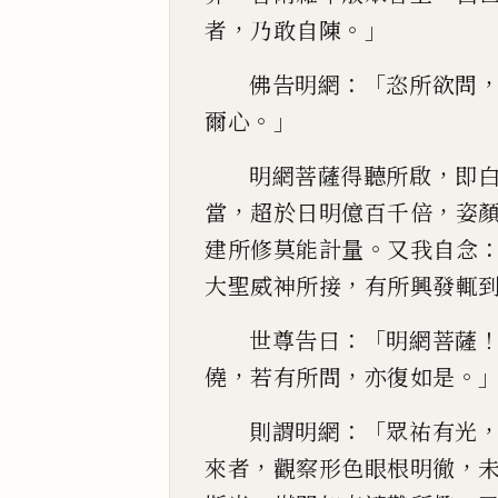
，
。」
者
乃敢自陳
：「
佛告明網
恣所欲問
。」
爾心
，
明網菩薩得聽所啟
即
，
，
當
超於日明億百千倍
姿
。
建
所修莫能計量
又我
自念
，
大聖威神所接
有所興發
輒
：「
世尊
告曰
明網菩薩
，
，
。
僥
若有所問
亦復如是
：「
則謂明
網
眾祐有光
，
，
來者
觀察形色眼根明徹