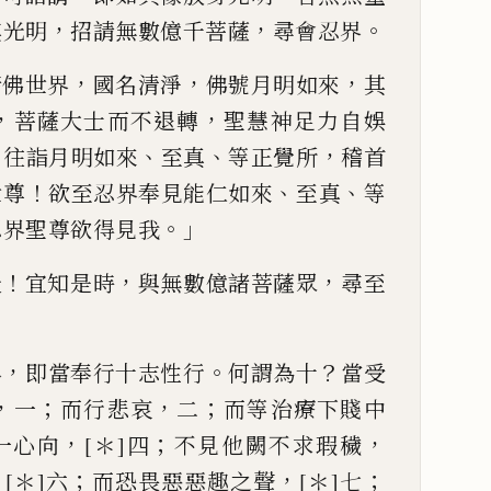
，
，
。
其光明
招請無數億千菩薩
尋會忍
界
，
，
，
諸佛世界
國名
清淨
佛號月明如來
其
，
，
菩薩大士而不退轉
聖慧神足力自
娛
、
、
，
自往詣月明如
來
至真
等正覺所
稽首
！
、
、
世尊
欲至忍界奉見能仁如來
至真
等
。」
忍界聖尊欲得見我
！
，
，
天
宜知是時
與無數億諸
菩薩眾
尋至
，
。
？
界
即
當奉行十志性行
何謂為十
當受
，
；
，
；
一
而行悲哀
二
而等
治
療下賤中
，
；
，
一心向
[＊]
四
不見他闕不求瑕穢
，
；
，
；
[＊]
六
而恐
畏惡
惡
趣之聲
[＊]
七