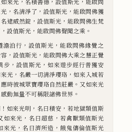
，
，
，
又如來光
名積善德
設值斯
光
能啟問
，
，
，
來光
名清淨了
設值斯光
能啟問佛獲
，
，
，
名逮威然錠
設值斯光
能
啟問佛生梵
，
，
。
門
設
值斯光
能啟問佛聲聞之乘
，
，
遵
澹泊
行
設值斯光
能啟問佛緣覺
之
，
，
讚容
設值斯
光
能啟問佛大乘之慧正覺
，
，
異步
設值斯光
如來遊步經行普
獲安
，
，
如來光
名嚴
一切清淨瓔珞
如來入城若
，
。
應時彼城眾寶瓔珞自然莊嚴
又如來光
，
。
感
動無量不可稱限諸佛世界
！
，
，
網
如來光明
名曰積安
若地獄類值斯
，
，
又如來光
名曰超慈
若禽獸類值斯光
，
，
如來光
名曰濟所造
餓鬼儔倫值斯光