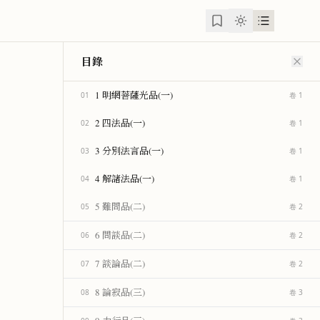
目錄
1 明網菩薩光品(一)
01
卷 1
2 四法品(一)
02
卷 1
3 分別法言品(一)
03
卷 1
4 解諸法品(一)
04
卷 1
5 難問品(二)
05
卷 2
6 問談品(二)
06
卷 2
7 談論品(二)
07
卷 2
8 論寂品(三)
08
卷 3