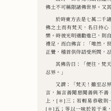
。
佛土不可稱限諸佛世
界
又
於時東方去是七萬二千
，
佛之土而有梵天
名
曰持心
。
，
樂
時彼光明適勸進已
則
，
：「
，
禮足
而白佛言
唯
然
，
，
正
覺
稽首供侍諮受所問
：「
，
其佛告曰
便往
梵
。」
忍界
：「
！
又謂
梵天
雖至忍
，
言
無言善
聞惡聞善與不善
，
；
上
[＊]
三
若輕易恭敬則
；
[＊]
五
等以一味於若干乘