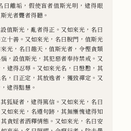
，
，
名曰離垢
假使盲者值斯
光明
逮得眼
。
值斯
光者聾者得聽
，
，
。
，
設值斯
光
亂者得正
又如來光
名曰
。
，
，
修立十善
又如來光
名曰脫門
值斯光
，
，
，
如來光
名
曰趣天
值斯光者
令慳貪類
，
，
。
熱惱
設值斯光
其犯惡者奉持
禁戒
又
，
。
，
，
者
逮得忍
辱
又如來光名
曰慇懃
其
，
，
，
。
光名
曰正定
其放逸者
獲致禪定
又
，
。
者
逮得黠慧
，
，
。
，
其狐疑者
逮得篤信
又如來
光
名曰
。
，
，
又如來光
名遵句跡
其無慚愧逮
得
知
，
。
，
其貪婬者洒釋情態
又如來光
名曰
安
，
，
，
又如來光
名曰照
曜
令癡行者
除去愚