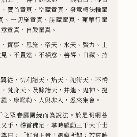
、
、
、
真
寶首童真
空藏童真
發意轉法
輪童
、
、
、
真
一切施
童真
勝藏童真
蓮華行童
、
。
尊意童真
自嚴童真
、
、
、
、
、
、
護
寶事
恩施
帝天
水天
賢
力
上
、
、
、
、
、
虛見
不置遠
不損
意
善導
日藏
持
，
，
、
、
釋翼從
忉利諸天
焰天
兜術天
不憍
，
、
，
、
、
等
梵身天
及餘諸天
并龍
鬼神
揵
、
、
，
。
陀羅
摩睺勒
人與非人
悉來集
會
。
千之眾眷屬圍
繞而為
說法
於是明網菩
，
，
跪叉手
稽首佛足
尋時感動三千
大千世
：
「
！
；
世尊曰
惟
問正覺
愚癡
所趣
若哀聽