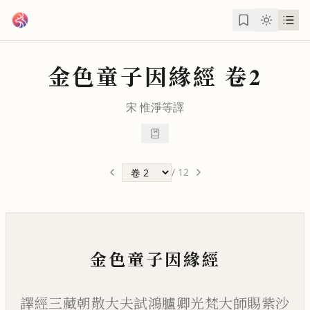
跳到主要內容
金色童子因緣經
卷2
宋
惟淨
等譯
/
12
金色童子因緣經
譯經三藏朝散大夫試鴻臚卿光梵大師賜紫沙