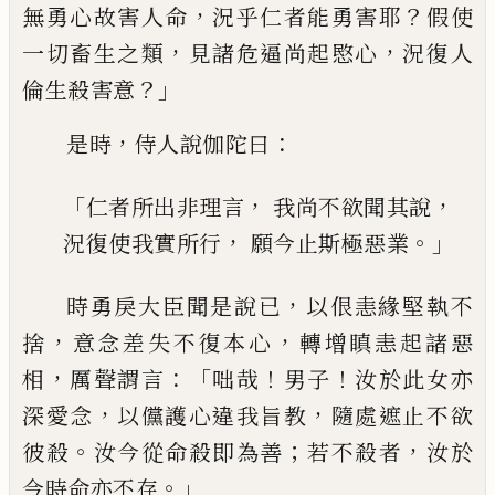
，
？
無勇心故害人命
況乎仁
者能勇害耶
假使
，
，
一切畜生之類
見諸危逼
尚起愍心
況復人
？」
倫生殺害意
，
：
是時
侍人說
伽陀曰
「
，
，
仁者所出非理言
我尚不欲聞其說
，
。」
況復使我實所行
願今止斯極惡業
，
時勇戾大臣聞是說已
以佷恚緣堅執不
，
，
捨
意念差失不復本心
轉增瞋恚起諸惡
，
：「
！
！
相
厲
聲謂言
咄哉
男子
汝於此女亦
，
，
深愛念
以儻
護心違我旨教
隨處遮止不欲
。
；
，
彼殺
汝今從
命殺即為善
若不殺者
汝於
。」
今時命亦不存