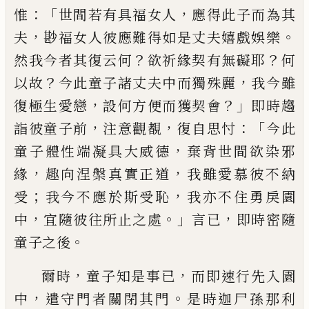
：「
，
惟
世間若有具福女人
應得此子而為其
，
。
夫
尠福女人彼應難得如是丈夫嬉戲娛樂
？
？
然
我今者其復云何
欲祈緣契有無礙耶
何
？
，
以
故
今此童子諸丈夫中而獨殊麗
我今雖
，
？」
復
極生愛戀
設何方便而獲契會
即時趨
，
，
：「
詣彼
童子前
注意觀覩
復自思忖
今此
，
童子體
性端凝具大威德
棄背世間欲染邪
，
，
緣
趣向
涅槃真實正道
我雖愛慕彼不納
；
，
受
我今不
應於斯受恥
我亦不住勇戾園
，
。」
，
中
宜隨彼往
所止之處
言已
即時密隨
。
童子之後
，
，
爾時
童子知是事已
而即速行先入園
，
。
中
遣
守門者關閉其門
是時
迦
尸孫那利