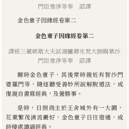
門臣惟淨等奉 詔譯
金色童子因緣經卷第二
金色童子因緣經
卷第二
譯經三藏朝散大夫試鴻
臚卿光梵大師賜紫沙
門
臣惟淨等奉 詔譯
，
爾時金色童子
其後常時親近有智沙門
，
，
婆
羅門等
隨逐聽受善妙所說解脫道法
或
，
。
復
親自書寫經典
及營勝事
，
，
是時
日照商主於王舍城外有一大園
，
，
花菓
繁茂清流嚴好
金色童子日往遊適
或
。
時棲
處讀誦經典