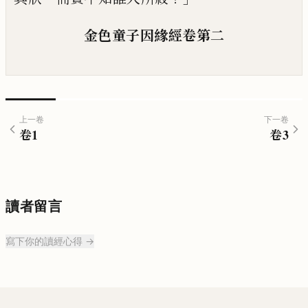
金色童子因緣經
卷第二
上一卷
下一卷
卷
1
卷
3
讀者留言
寫下你的讀經心得 →