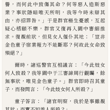
，
？
譽
而何此中致傷其命
何等惡人造
斯惡
？
，
業
事狀隱暗唯天所明
我等今時未辯
其
，
。」
，
由
亦招罪咎
于是群官極生憂
慼
互起
，
疑
心榰頤不樂
群官又復再入園中審細推
。
，
：「
求
復覩前狀
但見女人偃仆其地
豈非
？
金色童
子宿業報力不能斷耶
何故此女命致
？」
殞絕
，
：「
爾時
諸巡警官互相議言
今此妓女
？
，
何人致
殺
我等園中于三審諦周行觀矚
餘
，
。」
無事狀
唯見金色童子
群官即時召其童
，
：「
？」
子
而發問
言
今此妓女何人所殺
：「
，
童子答言
諸官明察
我於是事雖覩
，
？」
其狀
而實不知誰人所殺