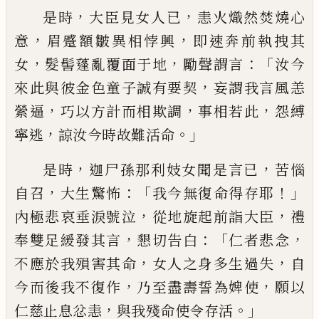
，
，
是時
大臣見女人已
恚火熾然焚燒
心
，
，
意
眉蹙額皺異相悖興
即速奔前執拽其
，
，
：「
女
髮髻蓬亂覆面于地
勵聲謂言
汝今
，
來
此與彼金色童子誠有要契
妄謂我言風恙
，
，
，
縈逼
巧以方計而相欺調
事相若此
怨縛
，
。」
寧逃
諒汝今時故難活命
，
，
是時
迦尸孫那利妓女聞是言已
苦惱
，
：「
！」
自召
大生驚怖
我今無復命得存耶
，
，
內極悲哀垂
淚號泣
從地旋起前詣大臣
禮
，
：「
，
奉雙足緩發
其言
懇切告白
仁者悲念
，
，
不應於我殞害
其命
女人之身多生過失
自
，
，
今而後我不復
作
乃至盡壽誓為婢使
願以
，
。」
仁慈止息忿恚
與我殘命使令存活