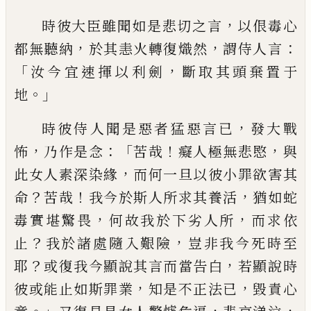
，
時彼大臣雖聞如是悲
切之言
以佷毒心
，
，
：
都無聽納
於其恚火轉復
熾然
謂侍人言
「
，
汝今宜速揮以利劍
斷取其
頭棄置于
。」
地
，
時彼侍人聞是惡者猛惡言已
發大戰
，
：「
！
，
怖
乃
作是念
苦哉
癡人極無悲愍
與
，
此女人素深
染緣
而何一旦以彼小罪欲害其
？
！
，
命
苦哉
我
今於斯人所求其養活
猶如蛇
，
，
毒實堪驚畏
何故我於下劣人所
而求依
？
，
止
我於諸處隨
入艱險
豈非我今死時至
？
，
耶
或復我今顯說
其言而當告白
若顯說時
，
，
彼或能止如斯罪
業
知是不正法已
毀責心