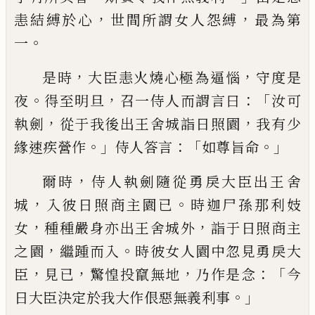
，
，
恚結縛於
心
世間所謂女人怨縛
最為第
。
一
，
，
是時
大臣恚火燒心極為逼惱
守度是
。
，
：「
夜
得
至明旦
召一侍人而謂言曰
汝可
，
，
執劍
從于
我後出王舍城詣日照園
我有少
。」
：「
。」
緣速疾營
作
侍人答言
如尊旨命
，
爾時
侍人執劍隨
從勇戾大臣出王舍
，
。
城
入彼日照商主園已
時迦尸孫那利妓
，
，
女
種種嚴身亦出王舍城
外
詣于日照商主
，
。
之園
繼踵而入
時彼女
人園中忽見勇戾大
，
，
，
：「
臣
見已
驚惶投竄無地
乃作是念
今
。」
日大臣決定於我大作佷惡無
義利事