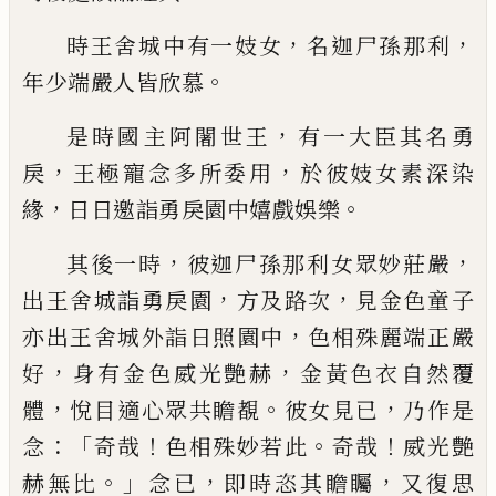
，
，
時王舍城中有一妓女
名迦尸
孫那利
。
年少端嚴人皆欣慕
，
是時國主阿闍世王
有一大臣其名勇
，
，
戾
王
極寵念多所委用
於彼妓女素深染
，
。
緣
日日
邀詣勇戾園中嬉戲娛樂
，
，
其後一時
彼迦尸
孫那利女眾妙莊嚴
，
，
出王舍城詣勇戾園
方
及路次
見金色童子
，
亦出王舍城外詣日照園
中
色相殊麗端正嚴
，
，
好
身有金色威光艶赫
金黃色衣自然覆
，
。
，
體
悅目適心眾共瞻覩
彼
女見已
乃作是
：「
！
。
！
念
奇哉
色相殊妙若此
奇哉
威光艶
。」
，
，
赫無比
念已
即時恣其瞻矚
又復思