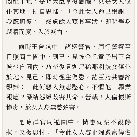
。
，
悶絕于地
是時
大臣審復觀矚
見是女人偃
，
：「
，
仆其地
即自思
惟
今此女人命已殞謝
。」
，
我應迴復
然慮餘
人窺其事狀
即時舉身
，
。
越牆而度
入於城
內
，
、
爾時王舍城中
諸巡警官
周行警察至
。
，
日照
商主園中
到已
見彼金色童子出王舍
，
城至
自園內
乃至復見迦尸孫那利妓女偃仆
。
，
，
於
地
見已
即時極生傷愍
諸臣乃共審諦
：
「
，
觀察
此何惡人無悲愍心
不懼他世罪業
？
。
！
報應
深
結怨縛殺害其命
苦哉
人倫懷斯
，
。」
慘毒
於女
人身無慈致害
，
是時群官周遍園中
精審伺
察不覩餘
，
：「
狀
又復思忖
今此女人容止端嚴
素傳名