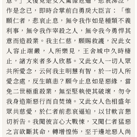
。」
，
，
意
又復見是女人
驚懅危逼
悲哀涕泣
，
：「
作是念已
即時合掌前
白勇戾大臣言
惟
，
，
願仁者
悲哀止息
無令我
作如是種類不義
，
，
利事
無令我作宰殺之人
無令我今勇悍其
。
，
，
意而造殺業
我主仁慈
願
賜救護
況此女
，
，
人容止端嚴
人所樂見
王
舍城中久時棲
，
。
止
諸方來者多人欣慕
又此
女人一切人眾
，
，
共所愛念
云何我主明慧有
智
於一切人所
，
？
，
愛念處
反生瞋恚
願今止
息如是惡緣
當
，
，
免二世極重殺業
無至堅執
使其破壞
勿令
。
我身造斯惡行而自焚燒
又
此女人色相盛年
，
，
眾共慈愛
於仁者前悲哀
逼迫
以甘軟言懇
。
，
切祈告
我聞彼言心大戰
悚
又聞仁者猛惡
，
，
之言欲斷其命
轉增惶怖
至于邊地惡人尚