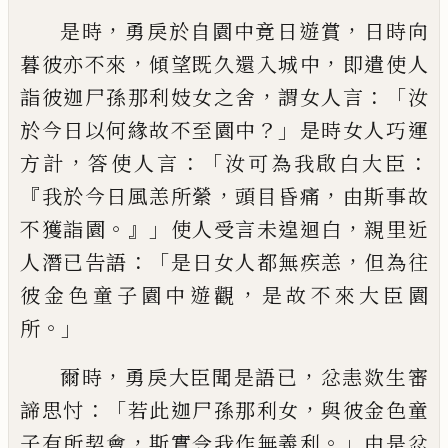
，
，
是時
勇戾於自園中竟
日遊賞
日時向
，
，
暮彼亦不來
傾望既久還入
城中
即遣使人
，
：「
詣彼迦尸孫那利妓女之舍
謂女人言
汝
？」
於今日以何緣故不至園中
是
時女人巧運
，
：「
：
方計
答使人言
汝可為我啟白
大臣
『
，
，
我於今日風恙所縈
頭目昏痛
由斯事
故
。』」
，
不獲詣園
使人受言未遑迴白
親里近
：「
，
人
潛已告語
是日女人都無疾恙
但為往
，
彼金
色童子園中遊觀
是故不來大臣園
。」
所
，
，
爾時
勇戾大臣聞是語已
忿恚欻生審
：「
，
諦思
忖
若此迦尸孫那利女
與彼金色童
，
。」
子有所
契會
斯實令我作無義利
由是忿