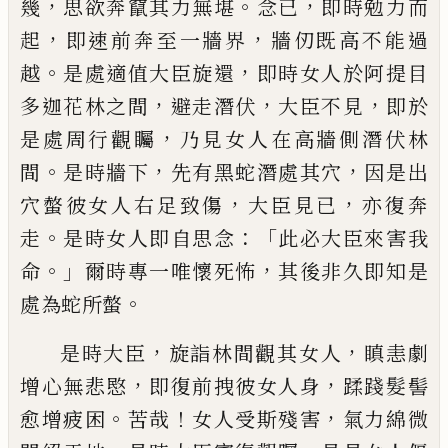
，
。
，
幾
思
欲奔竄其力無堪
念已
即時勉力而
，
，
起
即速
前奔至一牆界
牆仞既高不能過
。
，
越
是處適
值大臣旋還
即時女人於阿提目
，
，
，
多迦花林
之間
避走潛伏
大臣不見
即於
，
是處周行
觀矚
乃見女人在高牆側潛伏林
。
，
，
間
是時牆
下
先有黑蛇潛處其穴
因是出
，
，
穴螫彼女人
右足致傷
大臣見已
亦復奔
。
：「
走
是時女人即
自思念
此必大臣來害我
。」
，
命
爾時專一唯懷
死怖
其後非久即知是
。
處為蛇所螫
，
，
是時大
臣
旋詣林間觀其女人
瞋恚劇
，
，
增心無悲愍
即復前拽彼女人身
蹂踐髮髻
。
！
，
愈增疲困
苦
哉
女人受斯殘害
氣力綿微