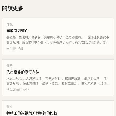
閱讀更多
度化
勇敢面對死亡
菩薩是一隻名叫大鼻的豚，與弟弟小鼻被一位老婆撫養。一群賭徒想要買小
鼻去吃肉。當老婆呼喚小鼻時，小鼻看到了陷阱，為死亡的恐怖所襲。菩薩
用佛法安慰弟弟，教導他應該勇…
本生經
· 卷
8
修行
入出息念的修行方法
入息出息念， 具滿諦思惟， 常依次第行， 按如佛所說。 是則照世間， 如
雲開月現， 起止覺思惟， 坐臥不廢忘。 苾芻立是念， 現利未來勝， 始得
終最勝， 逝不覩…
法集要頌經
· 卷
2
譬喻
轉輪王的福報與天界樂報的比較