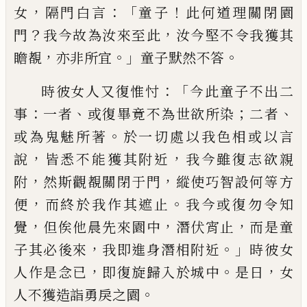
，
：「
！
女
隔門
白言
童子
此何道理關閉園
？
，
門
我今故為
汝來至此
汝今堅不令我獲其
，
。」
。
瞻覩
亦非所
宜
童子默然不答
：「
時彼女人又復惟忖
今此
童子不出二
：
、
；
、
事
一者
或復畢竟不為世欲所
染
二者
。
或為鬼魅所著
於一切處以我色相
或以言
，
，
說
皆悉不能獲其附近
我今雖復志
欲親
，
，
附
然斯觀覩關閉于門
縱使巧智設何
等方
，
。
便
而終於我作其遮止
我今或復勿令
知
，
，
，
覺
但俟他晨先來園中
潛伏宵止
而是
童
，
。」
子其必後來
我即進身潛相附近
時彼女
，
。
，
人作是念已
即復旋歸入於城中
是日
女
。
人
不獲造詣勇戾之園