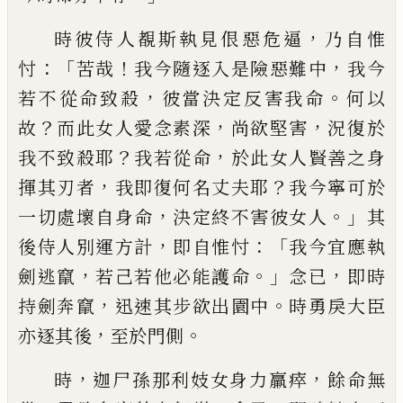
，
時彼侍人覩斯執見佷惡危逼
乃自惟
：「
！
，
忖
苦
哉
我今隨逐入是險惡難中
我今
，
。
若不從命
致殺
彼當決定反害我命
何以
？
，
，
故
而此女
人愛念素深
尚欲堅害
況復於
？
，
我不致殺耶
我若從命
於此女人賢善之身
，
？
揮其刃者
我
即復何名丈夫耶
我今寧可於
，
。」
一切處壞自
身命
決定終不害彼女人
其
，
：「
後侍人別運方
計
即自惟忖
我今宜應執
，
。」
，
劍逃竄
若己若
他必能護命
念已
即時
，
。
持劍奔竄
迅速其步
欲出園中
時勇戾大臣
，
。
亦逐其後
至於門側
，
，
時
迦尸孫那利妓女身力羸瘁
餘命無