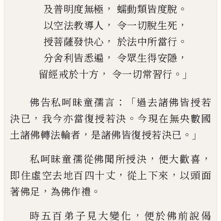
，
。
及普明度無極
蠕動類皆度脫
，
，
以空法教導人
令一切脫生死
，
。
授菩薩發快心
於法中所當行
，
，
分舍利皆悉遍
令眾生得安隱
，
。」
留經戒於十方
令一切常習行
：「
佛告私呵昧童孺言
過去諸佛皆
授
若
，
。
決已
我今
亦當復授若決
今現在無央數國
，
。」
土諸
佛轉法輪者
是諸佛皆復授若決已
，
，
私呵昧
童孺從佛聞所
授
決
便大歡喜
，
，
即住虛空
去地百四十丈
從上
下來
以頭面
，
。
著佛足
為佛作禮
，
時五百弟子見大變化
便於佛前
說偈