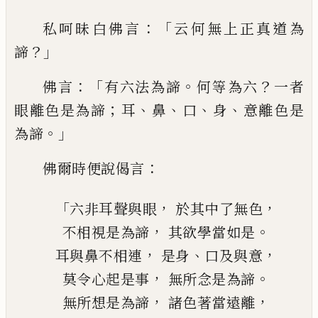
：「
私呵昧白佛言
云何無上正真道為
？」
諦
：
「
。
？
佛言
有六法為諦
何等為六
一者
；
、
、
、
、
眼離色是為諦
耳
鼻
口
身
意離色是
。」
為諦
：
佛爾時
便
說偈
言
「
，
，
六
非耳聲與眼
於其中了無色
，
。
不
相
視是為諦
其欲學當如是
，
、
，
耳與鼻不相連
是身
口及與意
，
。
莫令心起是事
無所念是為諦
，
，
無所想
是
為諦
諸
色著
當遠離