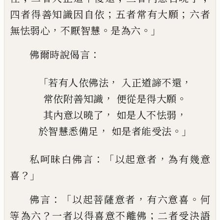
；
；
四者得
善知識因自依
五者常有大願
六者
，
。
。」
無怯弱
心
不厭智慧
是為六
：
佛爾時說偈言
「
，
，
若有人依佛
法
入正道諦不還
，
。
常依附善知識
便從是得大願
，
，
其內意
以
曉了
如是
人
不怯弱
，
。」
於智慧悉備足
如是者能受法
：「
，
私呵昧白佛言
以起意者
為有幾意
？」
喜
：「
，
。
佛
言
以起菩薩意者
有六意喜
何
？
；
等為六
一
者以得喜意不離佛
二者受決語