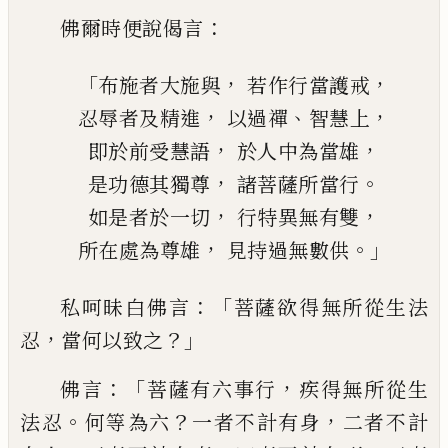
：
佛爾時便說偈
言
「
，
，
布施者大施與
若作行當護戒
，
、
，
忍辱者及精進
以過禪
智慧上
，
，
即於前受
慧
語
於人中
為當
雄
，
。
是功德
其
獨尊
諸菩薩所當行
，
，
如是者於一切
行特異無有雙
，
。」
所在處為尊雄
見
持
過無數供
：「
私呵昧白佛言
菩薩欲得無所從生法
，
？」
忍
當
何以致之
：「
，
佛言
菩薩有六事行
疾得無所
從生
。
？
，
法忍
何等為六
一者不計有身
二者
不計