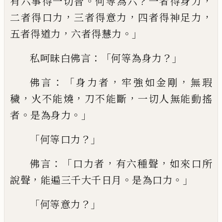
。
？
，
有六事得一切智
何等為六
一者得身力
，
，
，
二者得口力
三者得意力
四
者得神足力
，
。」
五者得道力
六者得慧力
：「
？」
私
呵昧白佛言
何等為身力
：「
，
，
佛言
身力者
牢
強如金剛
無瑕
，
，
，
穢
火不能燒
刀不能斷
一
切人無能動搖
。
。」
者
是為身力
「
？」
何等口
力
：「
，
，
佛
言
口力者
有六種聲
如來口所
，
。
。」
說聲
能遍
三千大千日月
是為口力
「
？」
何等
意
力