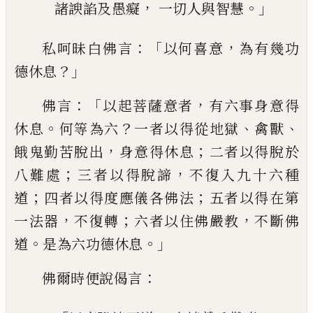
，
。」
諸諛諂及愚癡
一切人與智慧
：「
，
私呵昧白佛言
以
何
喜意
為有幾功
？」
德休
息
：「
，
佛言
以起菩薩意者
有六事身意得
。
？
、
、
休
息
何等為六
一者以得從地獄
禽獸
，
；
餓鬼勤
苦脫出
身意得休息
二者以得脫於
；
，
八難處
三者以得脫諦
不復入九十六種
；
；
道
四者以
得度應儀各佛法
五者以得在第
，
；
，
一法器
不
復轉
六者以住佛嚴教
不斷佛
。
。」
道
是為六功
德休息
：
佛爾時便說偈言