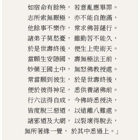
，
。
如宿命有餘殃
若意亂應畢罪
，
，
志所索無厭極
亦不能自飽滿
，
。
他餘事不樂作
常求佛菩薩行
，
，
諸弟子莫愁憂
雖
勤
苦不能久
，
。
於是世壽終後
便
生上
兜術天
，
，
當願生安隱國
壽無極法王前
，
。
妙藥王國土中
無怒佛教授處
，
，
常當
願到彼生
於是世壽終後
，
。
便於彼得神足
悉供養諸佛前
，
，
行六法得自成
今佛
時悉授決
，
。
皆度脫三惡道
以遠離八難處
，
，
諸邪道及大網
以裂壞得脫去
，
。」
無所著緣一覺
於其中悉過上