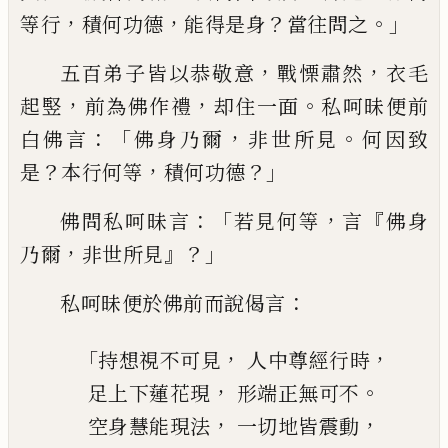
，
，
？
。」
等行
積
何功德
能得是身
當往問之
，
，
五百弟子皆以
恭敬意
戰慄肅然
衣毛
，
，
。
起竪
前為佛作禮
却
住一面
私呵昧便前
：「
，
。
白佛言
佛身乃爾
非世
所見
何因致
？
，
？」
是
本行何等
積何功德
：「
，
『
佛問
私呵昧言
若見何等
言
佛身
，
』？」
乃爾
非世所見
：
私呵昧便於佛前而說偈言
「
，
，
持想視不可見
人中尊經行時
，
。
足上下蓮花現
形端正無
可不
，
，
空身慧能現法
一切地皆震動