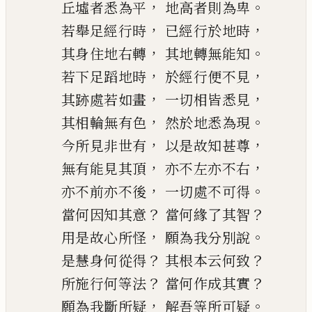
，
。
丘墟者悉為平
地高者則為卑
，
，
若舉足經行時
已經行於地時
，
。
其身住地右轉
其地轉無能知
，
，
若下足蹈地時
於經行便不見
，
，
其跡處若
如畫
一切相皆悉
見
，
。
其相輪無有色
然於地悉為現
，
，
今所見非世有
以是故知甚尊
，
，
無有能見其頂
亦不左亦不右
，
。
亦不前亦不後
一切處不可得
？
？
當何因知其意
當何緣了其智
，
。
用是故心所怪
願為我分別說
？
？
是慧身何從得
其根本云何致
？
？
所施行何等法
當何作成其實
，
。
願為我斷所
疑
解吾等所可疑