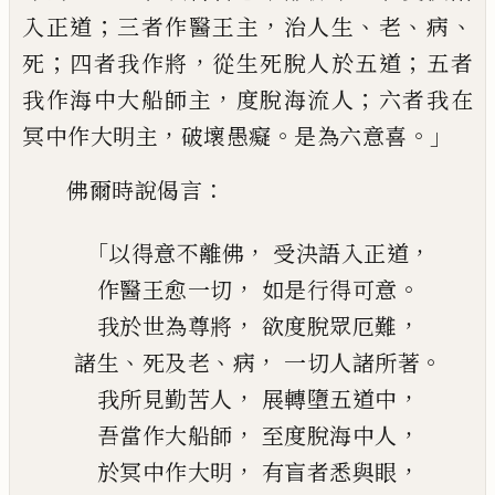
；
，
、
、
、
入正道
三
者作醫王主
治人生
老
病
；
，
；
死
四者我作將
從
生死脫人於五道
五者
，
；
我作海
中
大
船
師
主
度脫海流人
六者我在
，
。
。」
冥中作大明
主
破
壞愚癡
是為六意喜
：
佛爾時說偈言
「
，
，
以得意不離佛
受決語入正道
，
。
作醫王愈一切
如是行得可意
，
，
我於世為尊將
欲度脫眾
厄
難
、
、
，
。
諸生
死及老
病
一切人諸所著
，
，
我所見勤苦人
展轉墮五道中
，
，
吾當作大
船
師
至
度脫海
中
人
，
，
於冥中作大明
有
盲
者悉與眼