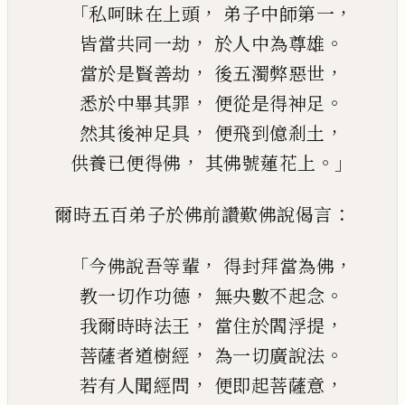
「
，
，
私呵昧在上頭
弟子中師第一
，
。
皆當共同一劫
於人中為尊雄
，
，
當於是賢善劫
後五濁弊惡世
，
。
悉於中畢其罪
便從是得神足
，
，
然其後神足具
便飛到
億
剎土
，
。」
供養已便得佛
其佛號蓮花上
：
爾時五百弟子於佛前讚歎佛說偈言
「
，
，
今佛
說
吾等輩
得封拜當為佛
，
。
教一切作功德
無央數不起念
，
，
我爾時
時
法王
當住於閻浮提
，
。
菩薩者道樹經
為一切廣說法
，
，
若有人聞經
問
便即起菩薩意