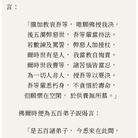
：
言
「
，
，
儻
加
教哀
吾等
唯願佛授我決
，
。
後五濁弊惡世
吾等輩當持法
，
，
若數
諫
及罵詈
弊惡人加捶杖
，
。
爾時世有是人
我當教自悔責
，
，
爾時世我曹等
諸苦惱皆當忍
，
。
為一切人非人
授吾等以要決
，
，
吾等輩悉
朽
身
不貪惜於壽命
，
。」
但願樂在空閑
於供養無所慕
：
佛爾時便為五百弟子說偈言
「
，
，
是五百諸弟子
今悉來在此
間