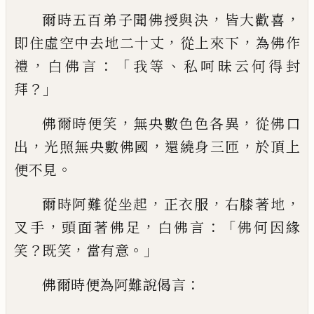
，
，
爾時五百弟子聞佛授與決
皆大歡喜
，
，
即
住虛空中去地二十丈
從上來下
為佛作
，
：「
、
禮
白佛言
我等
私呵昧云何得封
？」
拜
，
，
佛爾時
便笑
無央數色色各異
從佛口
，
，
，
出
光照無央
數佛國
還繞身三匝
於頂上
。
便不
見
，
，
，
爾時
阿難從坐起
正
衣服
右膝著地
，
，
：「
叉手
頭面著
佛足
白佛言
佛何因緣
？
，
。」
笑
既笑
當有意
：
佛爾
時便為阿難說偈言