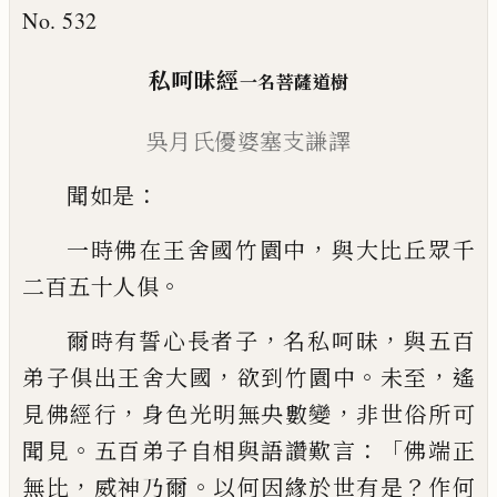
No. 532
私呵昧經
一名菩薩道樹
吳
月氏
優婆塞
支謙譯
：
聞如是
，
一時佛在王舍國竹園中
與大比丘
眾千
。
二百五十人俱
，
，
爾時有
誓
心長者子
名
私呵昧
與五百
，
。
，
弟
子俱出王舍大國
欲到竹園中
未至
遙
，
，
見佛
經行
身色光明無央數變
非世俗所可
。
：「
聞見
五百弟子自相與語讚歎言
佛端正
，
。
？
無比
威
神乃爾
以何因緣於世有是
作何