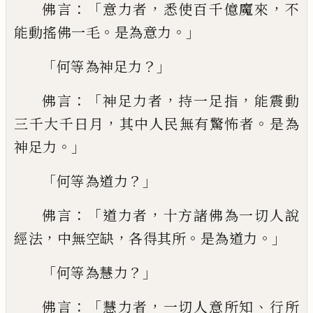
：
「
，
，
佛言
意力
者
悉使百千億魔來
不
。
。」
能動搖佛一毛
是為意力
「
？」
何等為神足力
：「
，
，
佛言
神足力者
持
一足
指
能震動
，
。
三千大千日月
其中人民無
有驚怖者
是為
。」
神足力
「
？」
何等為道力
：
「
，
佛言
道力
者
十方諸佛為一切人說
，
，
。
。」
經法
中無空
缺
各得其所
是為道力
「
？」
何等為慧力
：「
，
、
佛言
慧
力者
一切人意所知
行所