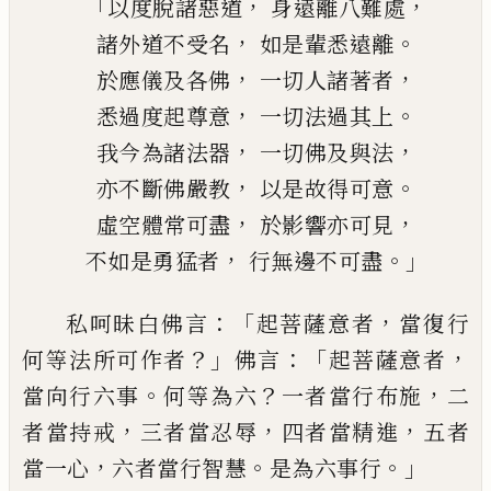
「
，
，
以度脫諸惡道
身遠離八
難
處
，
。
諸外道不受名
如是輩悉遠離
，
，
於應儀及各佛
一切人諸著者
，
。
悉過度起尊意
一切法過其上
，
，
我今為諸法器
一切佛及與法
，
。
亦不斷佛嚴教
以是故得可意
，
，
虛空體
常
可盡
於影響亦可見
，
。」
不如是勇猛者
行無邊不可盡
：「
，
私呵昧白佛言
起
菩薩意
者
當復行
？」
：「
，
何等
法所可作者
佛言
起菩薩意者
。
？
，
當
向
行六
事
何等為六
一者當行布施
二
，
，
，
者當持戒
三者當忍辱
四者當精進
五者
，
。
。」
當一心
六
者當行智慧
是為六事行