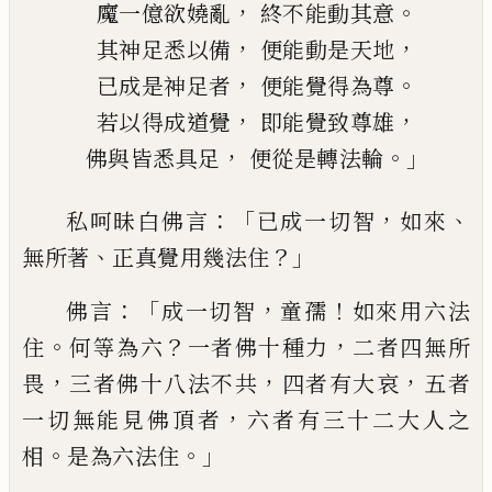
，
。
魔一億欲嬈亂
終不能動其意
，
，
其神足悉以備
便能動是
天
地
，
。
已成是神足者
便能覺得為尊
，
，
若以得成道覺
即能覺致尊雄
，
。」
佛與
皆
悉具足
便從是轉法輪
：「
，
、
私呵昧白佛言
已成一切智
如來
、
？」
無所著
正
真覺用幾法住
：「
，
！
佛
言
成一切智
童孺
如來
用六法
。
？
，
住
何等為六
一者佛十種力
二者
四無所
，
，
，
畏
三者
佛
十八法不共
四者有大
哀
五者
，
一切無能見佛頂者
六者有三十二
大
人之
。
。」
相
是
為六法住