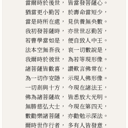
，
。
當爾時於後世
皆當發菩薩心
，
，
猶當更小勤苦
於壽命當短少
，
。
當是時所在處
見供養無央數
，
，
我初發菩薩時
亦世世忍勤苦
，
。
若曹學當如
是
便自致人中王
，
，
法本空無吾我
哀一切數說是
，
。
我爾時於彼世
為若等現形像
，
，
諸菩薩皆歡喜
讚歎言佛
常
在
，
。
為一切作
安隱
示現人佛形像
，
，
一切剎與十方
今現在諸法王
，
。
佛為諸菩薩故
皆悉放大光明
，
，
無勝慈弘大士
今現在第四天
，
。
數勸樂諸菩薩
亦勸勉示深法
，
，
爾時世作行者
多有人皆發意