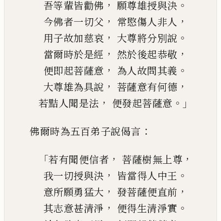
，
。
吾等輩皆勸佛
願尊雄授與決
，
，
今佛者一切父
常
愍傷人非人
，
。
用子故加慈哀
大尊將分別說
，
，
當爾時於是經
然於後起恭敬
，
。
便即起菩薩意
為人故問其義
，
，
大尊雄為具說
菩薩意有何德
，
。」
若黠人聞是法
便發起菩薩意
：
佛爾時
為
五百弟子說偈言
「
，
，
若有聞便信者
菩薩
樹無上尊
，
。
我一切授與決
皆當得人中王
，
，
意所願勇猛大
發菩薩便直前
，
。
其志意甚清淨
便得生清淨實