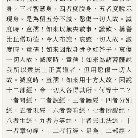
，
，
，
身
三者智慧身
四者度脫身
五者度
脫
示
。
。
。
現
身
是為留五分
不滅
愍傷一切人
故
滅
，
！
，
、
度時
童孺
如來以無央數事
讚歎
稱譽
，
，
。
比丘僧功德
令人布施
哀愍一切人故
滅
，
！
，
度
時
童孺
如來
因散身
骨令如芥子
哀傷
。
，
！
一
切人故
滅度時
童孺
如來為諸菩薩說
，
我所
以索無上正真道者
但
用
愍傷一切人
。
，
！
，
故
滅
度時
童孺
如來用十方人故
因說
，
。
？
十二部經
令一切人各得其所
何等
十
二
，
，
，
一者聞經
二者說經
三者
聽
經
四者分別
，
，
，
，
經
五者現
經
六者譬喻經
七者所說經
，
，
，
八者生經
九
者方等經
十者無比法經
十
，
。
。
一者章句經
十二者行經
是為十二部經