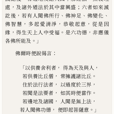
，
；
處
及諸外道法於其中當
興盛
六者如來滅
，
、
、
、
訖後
若有人聞佛所行
佛
神足
佛變化
，
，
，
佛智慧
多起愛清淨
恭敬起意
從是因
，
。
，
緣
得生天上人中
受
福
是
六功德
非應儀
。」
各佛所能及
：
佛爾時便說偈言
「
，
，
以供養舍利者
得為天及與人
，
。
若供養比丘僧
常擁護諸
比丘
，
，
住於法行法者
以過度於三界
，
。
若聞是法要者
如其時便當作
，
，
若邊地及諸國
人聞是無上法
，
。」
若人聞佛功德
便即起菩薩意