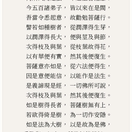
，
，
今
五百諸弟子
皆以來在是間
，
。
吾當令悉起意
故勸勉菩薩行
，
，
譬若如種樹者
從潤澤得生芽
，
，
以潤澤得長大
便
與
莖及與節
，
，
次得枝及與葉
從枝葉
故
得花
，
。
以有華便
有
實
然其後便復生
，
，
菩薩意亦如是
從六法便得生
，
。
因是意便能
信
以能作
是
法生
，
，
是義諦現是經
一切佛所可說
，
。
次得枝及與葉
然其後便復生
，
，
如是樹得長
者
菩薩樹無有上
，
。
若欲得倚是樹
為一切作安隱
，
，
如是法為大樹
以是故為是佛