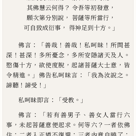
？
，
其佛慧云何得
令吾等初發意
，
，
願次第分別說
菩薩等所當行
，
。」
可自致成衍事
得神足到十方
：「
！
！
！
佛言
善哉
善哉
私呵昧
所問甚
！
！
，
。
深
甚深
多
所憂念
多所安隱諸天及人
，
，
，
愍傷十方
欲使
度脫
起諸菩薩大士意
皆
。」
：「
。
令精進
佛告私呵
昧言
我為汝說之
！
！」
諦聽
諦受
：
「
。」
私呵昧即言
受教
：「
、
佛言
若有善男子
善女人當行六
，
。
？
事
未
起菩薩意便起求
何等
六
一者依佛
；
；
；
住
二
者入正道不復還
三者內意自曉了