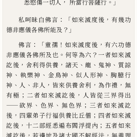
，
。」
悉愍傷一切人
所當行菩薩行
：「
，
私呵昧白佛言
如來滅度後
有幾功
？」
德非應
儀各佛所能及
：「
！
，
佛言
童孺
如來滅度後
有六
功德
。
？
非應儀各佛所
及也
何等為六
一者如
來滅
，
，
、
、
、
訖
後
舍利得供養
諸天
龍
鬼神
質諒
、
、
、
、
神
執樂神
金鳥神
似人形神
胸臆行
、
、
，
，
，
神
人
非人
皆來供養舍利
為作禮
無
；
，
有極
二者如
來滅訖後
人皆從三界得出
——
、
、
；
欲界
色界
無
色
界
三者如來滅訖
，
；
後
四輩弟子
行
福供養比
丘僧
四者如來滅
，
；
訖後
十二部經悉遍布閻
浮提內
五者如來
，
，
滅訖後
若邊地及諸大國
不解經法
無義理