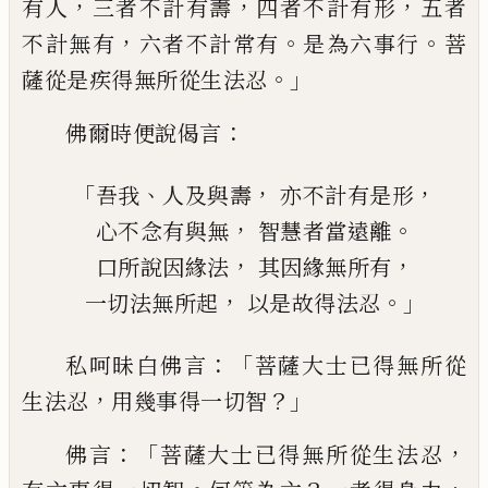
，
，
，
有人
三者不計有壽
四者不計有形
五
者
，
。
。
不計無有
六者不計常有
是為六事行
菩
。」
薩從是疾得無所從生法忍
：
佛爾時便說
偈言
「
、
，
，
吾我
人及與壽
亦不計有是形
，
。
心不念有與無
智慧者當遠離
，
，
口所說因緣法
其因緣無所有
，
。」
一切法無所起
以是故得法忍
：「
私呵昧白佛言
菩薩大士已得無所從
，
？」
生法
忍
用幾事得一切智
：「
，
佛言
菩薩大士已得
無所從生法忍