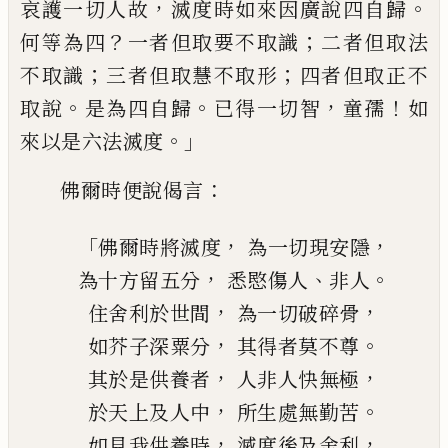
，
。
哀護一切人
故
滅度時如來因
廣
說四自歸
？
；
何等為四
一者但取要不取識
二者但取法
；
；
不取識
三
者但取慧不取形
四者但取正不
。
。
，
！
取說
是為
四自歸
已得一切智
童孺
如
。」
來以是六法滅
度
：
佛爾時便說偈言
「
，
，
佛爾時將滅度
為一切
現
安隱
，
、
。
為十方留五分
悉愍傷人
非人
，
，
住舍利於世間
為一切破碎骨
，
。
如芥子深粟分
其得者莫不尊
，
，
其於是供養者
人非人快無極
，
。
於天上及人中
所生處無勤苦
，
，
如
見我供養時
滅度後及舍利