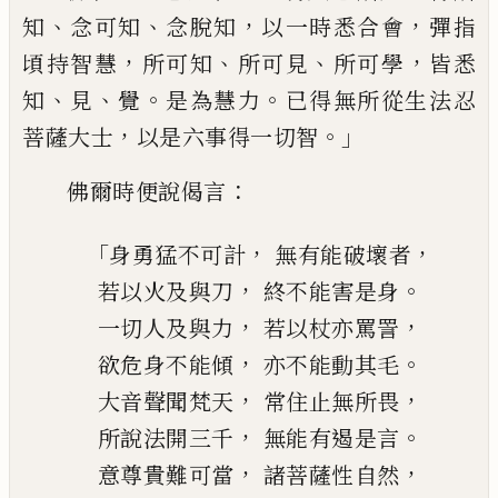
、
、
，
，
知
念可知
念脫知
以一時悉合會
彈指
，
、
、
，
頃持智慧
所可知
所可
見
所可
學
皆悉
、
、
。
。
知
見
覺
是為慧力
已得無
所從生法忍
，
。」
菩薩大士
以是六事得一切智
：
佛爾時便說偈言
「
，
，
身勇猛不可計
無有能破壞者
，
。
若以火及與刀
終不能害是身
，
，
一切人及與
力
若以杖亦罵詈
，
。
欲危身不能傾
亦不能動其毛
，
，
大音聲聞梵天
常住止無所畏
，
。
所說法
開
三千
無
能有
遏是言
，
，
意尊貴難可當
諸菩薩性自然