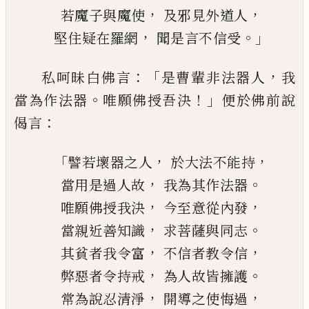
，
，
若魔子與魔使
及邪見外道人
，
。」
堅住疑在羅網
聞是言不信受
：「
，
私呵昧白佛言
是曹輩非法器人
我
。
！」
當為作
法器
唯願佛授吾決
便於佛前說
：
偈言
「
，
，
譬
若
壞器之人
於大法不能持
，
。
當用是
過
人故
我為其作法器
，
，
唯願佛授我決
今至意從內發
，
。
當親近善知識
求菩薩與同志
，
，
其貧者我令富
不信者教令信
，
。
弊惡者令持戒
為人故皆擁護
，
，
常為說忍
清淨
開導之使悔過