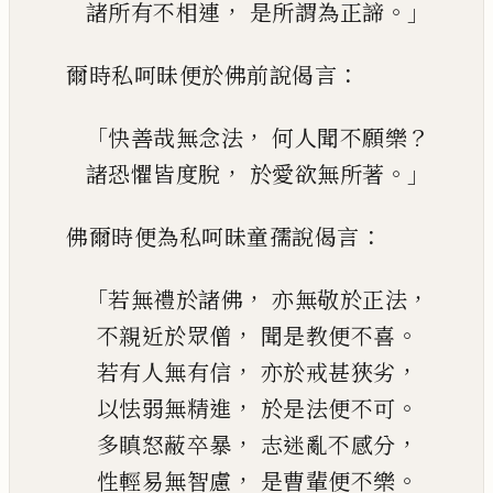
，
。」
諸所有不相連
是所謂為正諦
：
爾時私呵昧便於佛前說偈言
「
，
？
快善哉無念法
何人聞不願樂
，
。」
諸恐懼皆度脫
於愛欲無所著
：
佛爾時便為私呵昧童孺說偈言
「
，
，
若無禮於諸佛
亦無敬於正法
，
。
不親近於眾僧
聞是教便不喜
，
，
若
有
人無有信
亦於戒
甚
狹劣
，
。
以怯弱無精進
於是法便不可
，
，
多瞋怒
蔽
卒暴
志迷亂
不
感分
，
。
性輕易無智慮
是曹輩便不樂