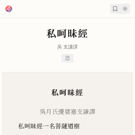
跳到主要內容
私呵昧經
吳
支謙
譯
私呵昧經
吳月氏優婆塞支謙譯
私呵昧經一名菩薩道樹