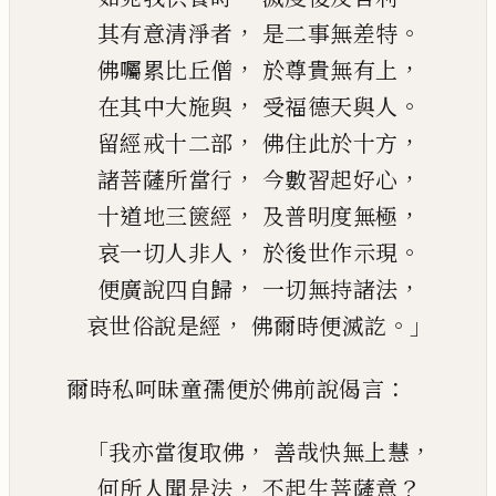
，
。
其有意清淨者
是二事無差特
，
，
佛囑累比丘僧
於尊貴無有上
，
。
在其中大施與
受福德天與人
，
，
留經戒十二部
佛住此於十方
，
，
諸菩薩所當行
今
數習起好心
，
，
十道地三篋經
及普明度無極
，
。
哀一切人非人
於後世作示現
，
，
便廣說四自歸
一切無持諸法
，
。」
哀世俗說是經
佛爾時便滅訖
：
爾時私呵昧童孺便於佛前說偈言
「
，
，
我亦當復取佛
善哉快無上慧
，
？
何所人聞是法
不起生菩薩意