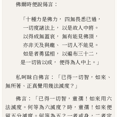
：
佛爾時
便
說偈
言
「
，
，
十種力是佛力
四無畏悉已過
，
。
一切度諸法上
以是故人中將
，
，
以得成
無蓋哀
無有能見佛頂
、
。
亦非天及與龍
一切人不能見
，
，
如是者勇猛相
以遍布三十二
，
。」
是一切皆以成
便得為人中上
：「
，
、
私呵昧白佛言
已得一切智
如來
、
？」
無所著
正
真覺用幾法滅度
：「
，
！
佛言
已得一切智
童孺
如來用六
。
？
，
！
法滅度
何等為六滅度
時
童孺
如
來便
。
？
，
留五分滅度
何等為五
一者戒身
二
者定