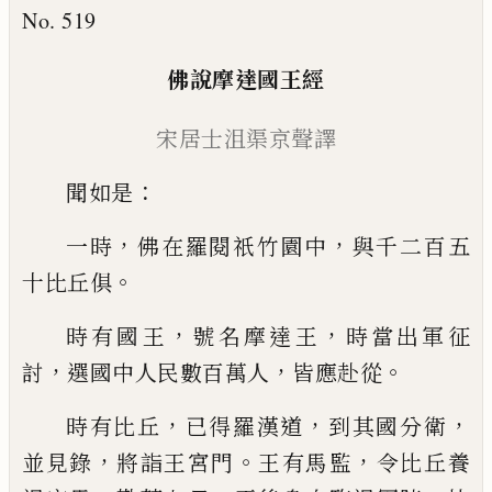
No. 519
佛說摩達國王經
宋居士沮渠京聲譯
：
聞如是
，
，
一時
佛在羅閱祇竹園中
與千二百
五
。
十比丘俱
，
，
時有國王
號名摩達王
時當
出軍征
，
，
。
討
選國中人民數百萬人
皆應赴
從
，
，
，
時有比丘
已得羅漢道
到其國分衛
，
。
，
並
見錄
將詣王宮門
王有馬監
令比丘養