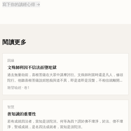
寫下你的讀經心得 →
閱讀更多
因緣
文殊師利因不信法而墮地獄
過去無量劫前，喜根菩薩在大眾中講摩訶衍。文殊師利當時還是凡人，修頭
陀行。他聽喜根菩薩說婬怒痴與道不異，即是道即是涅槃，不相信就離開
了。他去喜根弟子家，弟子為他說…
雜譬喻經
· 卷
1
智慧
善知識的重要性
若有成就四法者，當知是須陀洹。何等為四？謂於佛不壞淨，於法、僧不壞
淨，聖戒成就，是名四法成就者，當知是須陀洹。