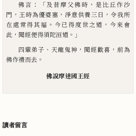
：「
，
佛言
及
昔摩
父
佛時
是比丘作沙
，
，
，
門
王時為優婆塞
淨意供養三日
令我所
。
，
在處常得其福
今已得度世之道
今來會
，
。」
此
聞經便得須陀洹道
、
，
，
四輩弟子
天龍鬼神
聞經歡喜
前為
。
佛作禮而去
佛說摩達國王經
讀者留言