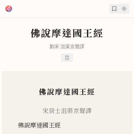
跳到主要內容
佛說摩達國王經
劉宋
沮渠京聲
譯
佛說摩達國王經
宋居士沮渠京聲譯
佛說摩達國王經