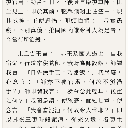
，
。
，
視
官馬
勤苦七日
王後身自臨視軍陣
比
，
，
，
丘
見王
即於其前
輕舉飛翔上住空中
現
。
，
：「
其
威神
王便恐怖
叩頭悔過
我實愚
，
。
，
癡
不別
真偽
推問國內誰令神人為是者
。」
今當有
所治殺
：「
，
比丘告王言
非王及國人過也
自
我
。
，
，
宿命
行道常供養師
我時為師設飯
師
謂
：『
，
。』
，
我言
且先澡手已
乃當飯
我愚癡
：
『
，
心念言
師亦不養官馬
何故不預澡
？』
：
『
，
手
師即謂我言
汝今念此輕耳
後重
？』
，
。
，
如何
我聞是語
便愁憂
師知其意
便
：『
，
？』
念言
我會當泥洹
何故令人
惱
耶
即
。
，
以其夜三更時般泥洹
從來久遠
各
更生