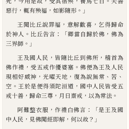
，
，
，
。
死
今用是故
受其宿殃
養馬七日
夫
善
，
，
。」
惡行
輒有殃福
如影隨形
，
，
王聞比丘說
罪福
意解歡喜
乞得歸命
。
：「
，
於神人
比丘告
言
卿當自歸於佛
佛為
。」
三界
師
，
，
王及國人
民
皆隨比丘到佛所
稽首為
，
。
佛作禮
受五戒
作優婆塞
佛便為王及人民
，
，
、
、
現相好威神
光
曜天地
復為說
無
常
苦
。
，
空
王於是便得須
陀洹道
國中人民皆受五
，
，
，
。
戒十善
歸命三
尊
月
日
齋戒
以為常法
，
：「
阿難整衣服
作禮
白佛言
是王及國
，
，
？」
中人民
見佛聞經即解
何
以故