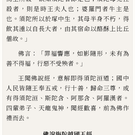
，
；
殺者
則是時
王夫人也
婆羅門者牛主是
。
，
，
也
須陀所以於
塚中生
其母半身不
朽
得
，
飲其
湩
以自長
大者
由其宿命以酪
酥
上比丘
。」
僧故
：「
，
，
佛言
罪
福響應
如影隨形
未有為
，
。」
善不得福
行惡
不受殃者
，
；
王聞佛說經
意解即得須陀洹
道
國中
，
，
，
人民皆隨王奉五戒
行十善
歸命
三尊
或
、
、
、
。
有得須陀洹
斯陀含
阿那含
阿羅漢
者
、
，
，
四輩弟子
天龍鬼神
聞經歡喜
前為佛
作
。
禮
而去
佛說旃陀
越
國王經