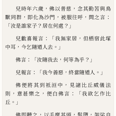
，
，
兒時年六歲
佛以普慈
念其勤苦與鳥
，
，
，
：
獸同群
即化為沙門
被服
往呼
問之言
「
？
？」
汝是誰家子
居在何處
：「
，
兒歡
喜報言
我無家居
但栖宿此塚
，
。」
中耳
今乞
隨道人去
：「
，
？」
佛言
汝隨我去
何等為乎
：「
，
。」
兒報
言
我今善惡
終當隨道人
，
佛便將其到祇
洹中
見諸比丘威儀法
，
，
：「
則
意甚樂之
便白
佛言
我欲乞作比
。」
丘
，
，
，
佛即聽之
以手摩其
頭
髮墮
袈裟自