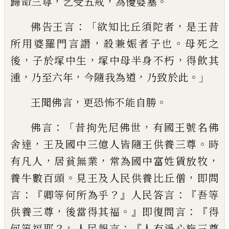
，
，
。
歸命三尊
乞受五戒
為優婆塞
：
「
，
佛告王言
欲知比丘須陀者
是王昔
，
。
所用婆羅門言譖
殺兼
娠
者子也
母死之
，
，
，
後
子於塚中生
塚
中
母半身不朽
得飲其
，
，
，
。」
湩
乃至六年
今隨
我為道
乃致於此
，
。
王聞佛言
更恐怖不能
自勝
：「
，
佛言
昔拘先尼佛世
有國王號名
佛
，
。
舍達
王及國中三億人皆隨王供養三尊
時
，
，
，
有凡人
居貧無業
常為國中富姓賃放
牧
。
，
養牛數百頭
見王及人民供養比丘僧
即
問
：『
？』
：『
言
卿等何所為乎
人民答言
吾等
，
。』
：『
供養
三尊
後當得其福
即復問言
得
？』
：『
何等福耶
人民報言
人有淨心施三尊