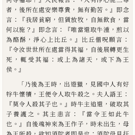
，
，
。』
者
後所在處安
樂尊貴
無有勤苦
即念
：『
，
，
，
言
我居貧窮
但賃
放牧
自無飲食
當
？』
：『
，
何以施
即念言
唯
當還
取牛
湩
煎以
，
。』
：
為酪
酥
淨心上比丘
比丘僧
呪願言
『
，
令汝世世所在處當得其福
自後展
轉更生
，
：
，
死
輒受其福
或上為諸天
或下為王
。』
侯
「
，
，
乃後為王時
出遊獵
見國中人有好
，
。
：
牸牛
懷犢
王便令人取牛殺之
夫人語王
『
。』
，
莫令
人殺其子也
時牛主追
還
破取其
。
：『
子養護
之
其主恚言
當令王如此牛
。』
，
，
也
自後魂神
來為王作子
時未出生
母
，
；
為王所殺
欲知
須陀者即是也
須陀母見
抂