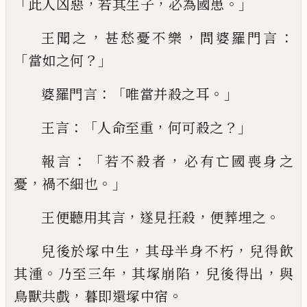
「
，
，
。」
此人
凶
惡
若其生子
必為國患
，
，
：
王聞之
甚愁憂
不樂
問婆羅門言
「
？」
當如之何
：「
。」
婆羅門言
唯
當并殺之耳
：「
，
？」
王言
人命至重
何可殺之
：「
，
報
言
若不殺者
必有亡國喪身之
，
。」
憂
禍不細
也
，
，
。
王便聽用其言
遂見
抂
殺
便葬埋之
，
，
兒
後於塚中生
其母半身不朽
兒得飲
。
，
，
，
其
湩
乃至三年
其塚崩陷
兒後得出
與
，
。
鳥獸共
戲
暮即還塚中宿