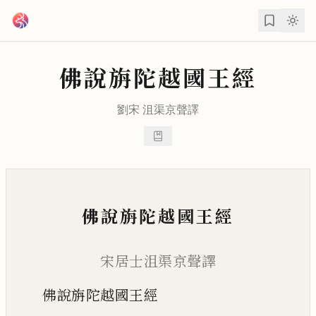
跳到主要內容
佛說旃陀越國王經
劉宋
沮渠京聲
譯
佛說旃陀越國王經
宋居士沮渠京聲譯
佛說旃陀越國王經