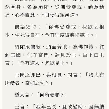
，
，
，
然著身
名為須陀
從佛受
尊戒
勤意精
，
，
。
進
心不懈怠
七日便得羅漢
道
：「
，
佛語須陀
從佛受尊戒
拔欲之根
，
，
。」
本
生
死得自在
今宜往度彼旃陀越王
，
，
。
須陀承佛
教
頭面著地
為佛作禮
往
，
，
。
到其國
住在宮
門
請見於王
臣下白王
：「
，
。」
言
外有道人
乞欲
見王
，
，
：「
王聞之即出
與相見
問言
我大有
，
？」
所
憂者
當
如
之何
：「
？」
道人言
何所憂
耶
：「
，
，
王言
我
年已長
且欲過時
國無續