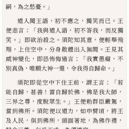
，
。」
嗣
為之愁憂
，
，
。
道
人聞王語
初不應之
獨笑而已
王
：「
，
，
便恚言
我
與道人語
初不答我
而反獨
。」
。
，
笑
即欲治殺
之
須陀知其意
便輕舉飛
，
，
。
翔
上住空中
分
身散體出入無間
王見其
，
：「
，
威神變化
即恐怖
悔過言
我實愚癡
不
，
，
。」
別真偽
唯
願大神一
還
令我得自歸命
，
：「
須陀即從空中下住王前
謂王言
若
，
！
，
，
能自歸
甚善
當自歸於佛
佛
是
我大師
，
。」
，
三界之尊
度脫眾生
王便勅群臣
嚴駕
。
，
，
當到佛所
須陀便以道力
如申臂頃
將
王
，
，
，
，
及人民
俱到佛所
頭面著地
為佛作禮