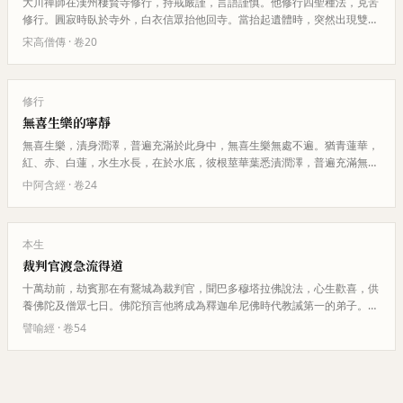
大川禪師在漢州棲賢寺修行，持戒嚴謹，言語謹慎。他修行四聖種法，克苦
修行。圓寂時臥於寺外，白衣信眾抬他回寺。當抬起遺體時，突然出現雙鹿
在前引路，如同騶導。寺院大門…
宋高僧傳
· 卷
20
修行
無喜生樂的寧靜
無喜生樂，漬身潤澤，普遍充滿於此身中，無喜生樂無處不遍。猶青蓮華，
紅、赤、白蓮，水生水長，在於水底，彼根莖華葉悉漬潤澤，普遍充滿無處
不周。
中阿含經
· 卷
24
本生
裁判官渡急流得道
十萬劫前，劫賓那在有鵞城為裁判官，聞巴多穆塔拉佛說法，心生歡喜，供
養佛陀及僧眾七日。佛陀預言他將成為釋迦牟尼佛時代教誡第一的弟子。經
過輪迴，劫賓那最終生於庫庫達…
譬喻經
· 卷
54