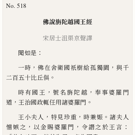
No. 518
佛說旃陀越國王經
宋居士沮渠京聲譯
：
聞如是
，
，
一時
佛在舍衛國祇樹給孤獨園
與
千
。
二百五十比丘俱
，
，
時有國王
號名旃陀越
奉事婆羅門
，
。
道
王治國政輒任用諸婆羅門
，
，
。
王小夫人
特見珍重
時兼
娠
諸夫人
，
，
：
憎
嫉之
以金賜婆羅門
令譖之於王言