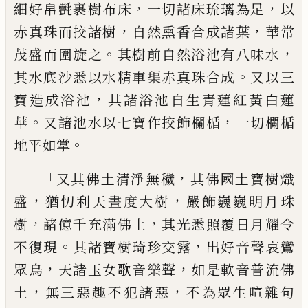
，
，
細好
帛㲲
裹樹布床
一切諸床
琉
璃為足
以
，
，
赤真珠而挍諸樹
自然熏香合
成諸葉
華
常
。
，
茂盛而圍旋之
其
樹
前自然
浴池有八味水
。
其水底沙悉以水精車
𤦲
赤
真珠合成
又以三
，
寶造成浴池
其諸浴池自
生青
蓮
紅黃白蓮
。
，
華
又諸池水以七寶作挍
飾欄楯
一切欄楯
。
地平如掌
「
，
又其佛土清淨
無穢
其佛國土寶樹熾
，
，
盛
猶忉利天晝
度
大
樹
嚴飾巍巍明月珠
，
，
樹
諸億
千
充滿佛土
其光悉照覆日月耀令
。
，
不復現
其諸寶樹琦
珍
交
露
出好音聲哀鸞
，
，
眾鳥
天諸玉女歌音
樂聲
如是軟
音
普流佛
，
，
土
無三惡趣不犯諸
惡
不為眾生
喧
雜句