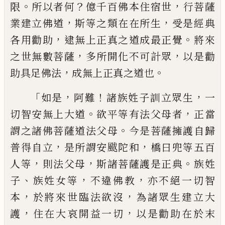
。
？
，
限
所以者何
億
千百
佛本
住
宿世
行菩薩
，
，
業
建立
佛
道
斯等之類在在所生
受是經典
，
。
各
用勸助
逮無上正真之道成最正覺
將來
，
，
之
世無數菩薩
多所開化不可計眾
以是
勸
，
。
助
具足佛法
成無上正真之道也
「
，
！
，
如是
阿難
諸
族姓子訓立眾生
一
。
，
切智安無上大道
欲平
等有法父母者
正當
。
謂之諸佛菩薩道法父
母
今是菩薩擁護自歸
，
，
普得自立
是所謂安
颰陀和
橋曰
兜等五百
，
，
。
人等
則法父母
斯
諸菩薩護是正典
族姓
、
，
，
子
族姓女等
不違佛
教
亦不絕一切智
，
，
本
於將來世臨法欲沒
為
諸眾生建立大
，
，
護
住在大哀開益一切
以是
勸助在於末