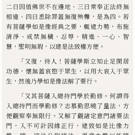
、
二曰因
值
佛
世不在邊地
三曰常奉正法終無
、
，
。
相違
四
曰悉除罪蓋無復殃釁
是為四
若
，
，
有菩薩學
如是像經典之要
輒逮力勢
布施
、
、
、
、
、
清淨
戒禁
無穢
忍辱
精進
一心
智
，
，
。
慧
聖明無瑕
以
建
是
法致權方便
「
，
！
又
復
持人
菩薩學斯立知止足
閑居
，
，
功德
懷無蓋哀愍于眾生
以用大哀入
于眾
，
。
生
然後乃學如是像法解了要行
「
。
又其
菩薩入總持門學於勤修
何謂得
？
，
入總持門
而學勤修
志慕勤思曉了量法
方
。
便觀察奉
無限行
又解了觀諸定意門諸要法
，
，
門
入不
可計因緣正行
逮致如是比像力