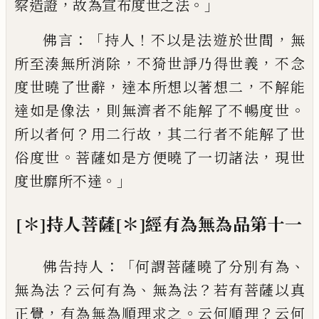
，
。」
察造證
故為宣布度世之法
：「
！
，
佛言
持人
不以是法遊於世間
無
，
，
所至
湊
無所消除
不
猗
世諍乃得世義
不念
，
，
度世曉了世辭
達本
所想以
著
想二
不
解能
，
。
達如是像法
則無
濟者不能
解
了不暢度世
？
，
所以者何
用二行
故
其二行者不能解了世
。
，
俗度世
菩薩如是
方便曉了一切諸法
現世
。」
度世靡所不達
[＊]
持人菩薩
[＊]
經
有為無為品第
十一
：「
、
佛告持人
何謂菩薩曉了分別有為
？
、
？
無為法
云何有為
無為法
若有菩薩以真
，
。
？
正
覺
有為
無為順理求之
云何順理
云何