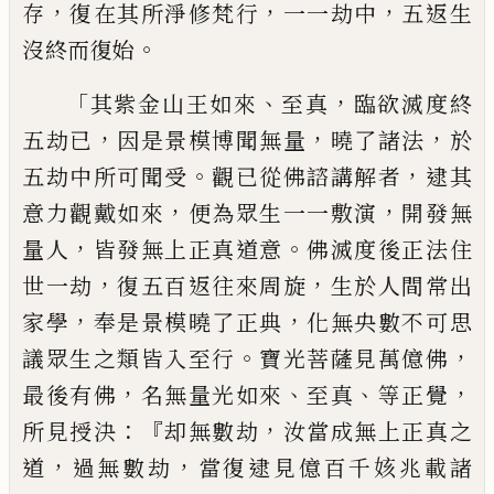
，
，
，
存
復在其所淨修梵行
一一劫中
五返生
。
沒
終而復始
「
、
，
其紫金山王如來
至真
臨欲滅度
終
，
，
，
五劫已
因是景模博聞無量
曉了諸法
於
。
，
五劫中所可聞受
觀
已從佛諮講解者
逮其
，
，
意力觀戴如來
便為眾生一一敷演
開發無
，
。
量人
皆發
無上
正真道意
佛滅度後正法住
，
，
世
一劫
復五百返往來周
旋
生於人間常
出
，
，
家學
奉是景模曉了正典
化無央數不可
思
。
，
議眾生之類皆入至行
寶光菩薩見萬億
佛
，
、
、
，
最後有佛
名無量光如來
至真
等正覺
：『
，
所
見授決
却無數劫
汝當成無上正真之
，
，
道
過
無數劫
當復逮見億百千姟兆載諸