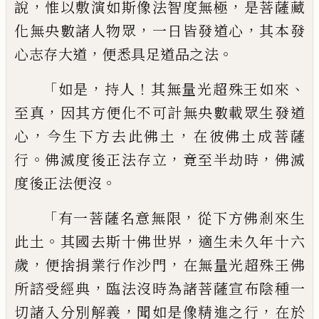
，
，
說
惟
以敷演如斯像
法智度無極
是菩薩藏
，
，
化無央數諸人物眾
一日皆發道心
其本發
，
。
心志存大道
便悉具
足道品之法
「
，
！
、
如是
持人
其無量光超殊王如
來
，
至
真
因其方便化不可計無央數載眾生
發道
，
，
心
今生下方去此佛土
在彼佛土成菩
薩
。
，
，
行
佛滅度後正法存立
竟至半劫時
佛滅
。
度後正法便沒
「
，
有一菩薩名意無限
從下方
佛剎來生
。
，
此土
其國去斯十佛世界
適生未
久年十六
，
，
歲
便捨捐業行作沙門
在無量光
超殊王佛
，
所諮受經典
臨法沒時為諸菩薩
宣布陰種一
，
，
切諸入分別解義
聞如是像精進
之行
在於