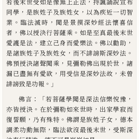
，
若後
末世受如是像無上正法
持諷誦說宣布
，
，
同
學
是族姓子及族姓女
以為疾近一切智
。
，
業
臨法滅時
聞是
景
摸深妙經法懷喜信
，
。
者
佛
以授決行菩薩乘
如是至真最後末世
，
。
，
愛護
是法
建立己身而
愛
樂法
佛以勸助
，
。
是諸
族姓子及族姓女
而不誹謗斯深妙法
，
，
佛
預
授決諸聲聞乘
見彌勒佛出現於世
諸
，
，
漏
已
盡無有愛欲
用受信是深妙法故
未曾
。」
誹謗
致是功報
：「
，
佛言
若菩薩學聞是深法信樂悅
豫
。
，
亦皆授決
在於彌勒如來世時
出家學寂
而
，
。
，
復誓願
乃有殊特
佛謂是族姓子女
德本
，
，
調柔功勳無際
臨法欲沒最後末世
受斯深