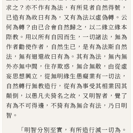
？
，
，
求之
亦不作
有為法
有所見者自然得號
，
。
已造有為故曰
有為
又有為法以虛偽轉
云
？
，
何為轉
由已合
會自然歸之
以二緣立緣本
。
，
，
際教
用以所有
自因而生
一切諸法
無為
，
，
作者勸使作者
自
然生已
是有為法斯自然
，
。
，
法
無有迴還故曰
有為
其有為法
無內無
，
，
，
外亦無中間
住存欺
惑
無合無散
由從虛
，
，
妄思想興立
從無明
緣生愚癡業有一切法
，
自然轉行無教造行
從有為事受其相業因其
，
，
，
顛倒
以愚凡夫
猗
名之故
又明智者
覺了
，
，
有為不可得邊
不
猗
有為
無
合有法
乃曰明
。
智
「
，
。
明智分別至
實
有所造行滅一切為