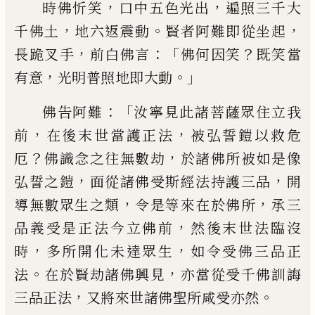
，
，
時佛忻笑
口中五色光出
遍
照三千大
，
。
，
千佛土
地六返震動
賢者阿難即
從坐起
，
：「
？
長跪叉手
前白佛言
佛何因笑
既笑
當
，
。」
有意
光明普照地即大動
：「
佛告阿難
汝寧
見此諸菩薩眾住立我
，
，
前
在後末世當護正
法
被弘誓鎧以救危
？
，
厄
佛識念之往無數劫
於諸佛所被如是像
，
，
弘誓之鎧
面從諸佛受
斯經法持護三品
開
，
，
導無數眾生之類
令
是
等來在於佛所
承三
，
品義受是正法今立佛
前
然後末世法臨沒
，
，
時
多所開化未達眾生
如
令受佛三品正
。
，
法
在於賢劫諸佛興見
亦當從受千佛訓誨
，
。
三品正法
又將來世諸
佛聖所
咸
受亦然