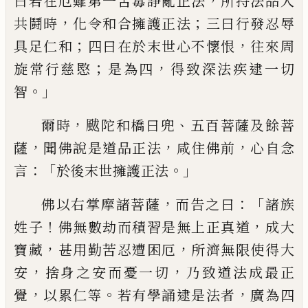
，
曰
若
在
厄難第一苦毒諍亂正法
所持法品人
，
；
共鬪
時
化令和合擁護正法
三曰行發忍辱
；
，
具足
仁和
四曰在於末世心不懷恨
往來周
；
，
旋常
行慈愍
是為四
得致深法疾逮一切
。」
智
，
、
爾時
颰
陀和
橋曰
兜
五百菩薩及餘菩
，
，
，
薩
聞
佛說是道品正法
咸住佛前
心自念
：「
。」
言
於後
末世擁護正法
，
：「
佛以右掌
摩
諸菩薩
而告之
曰
諸族
！
，
姓子
佛無數劫而積習是無上正真
道
成大
，
，
寶藏
甚用勤苦忍遭困厄
所濟無限
使得大
，
，
安
捨身之安而憂一切
乃致道法成
最正
，
。
，
覺
以累仁等
若有學誦逮是法者
廣為
四