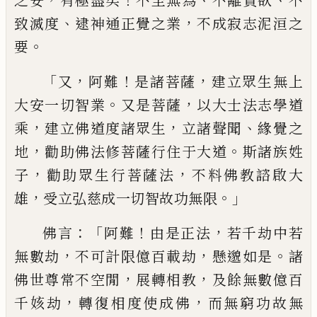
之
安
有
極盡矣
不至無為
不離貪欲
不
、
，
致滅度
逮神
通正覺之業
不成寂志泥洹之
。
要
「
，
！
，
又
阿難
是
諸菩薩
建立眾生無上
。
，
大安一切智業
又是
菩薩
以大士法志學道
，
，
、
乘
建立佛道度諸眾
生
立諸聲聞
緣覺之
，
。
地
勸
助佛法修菩薩行
住于大道
斯諸族姓
，
，
子
勸
助
眾生行菩薩
法
不
料
佛教諮啟大
，
。」
雄
受立弘慈成一切
智故功無限
：「
！
，
佛言
阿難
由是正法
若千劫中
若
，
，
。
無數劫
不可計限億百載劫
懸邈如是
諸
，
，
佛世尊常不空
閒
展轉相教
及餘無數億百
，
，
千姟劫
轉復相度使成佛
而無窮功故無