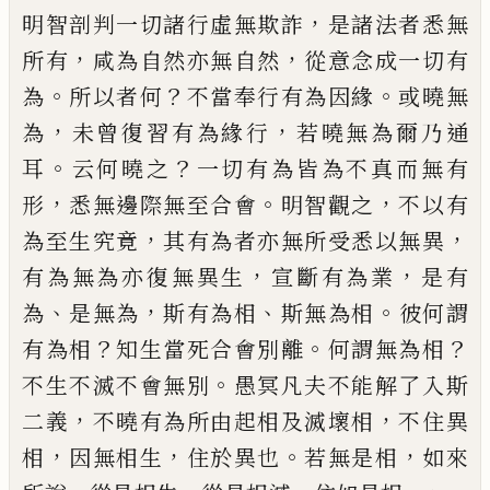
，
明智
剖
判一切諸行
虛無欺詐
是諸法者悉無
，
，
所有
咸為自然亦
無自然
從意念成一切有
。
？
。
為
所以者何
不當
奉行有為因緣
或
曉無
，
，
為
未曾復習有為緣
行
若曉無為爾乃通
。
？
耳
云何曉之
一切有為
皆為不真而無有
，
。
，
形
悉無邊際無至合會
明
智觀之
不以有
，
，
為至生究竟
其有為者亦無
所受悉以無異
，
，
有為無為亦復無異生
宣
斷
有為業
是有
、
，
、
。
為
是無為
斯有為相
斯無為相
彼何謂
？
。
？
有為相
知生當死合會別離
何謂無
為相
。
不生不滅不會無別
愚冥凡夫不能解
了入斯
，
，
二義
不曉有為所由起相及滅壞相
不住異
，
，
。
，
相
因無相生
住於異也
若無是相
如
來