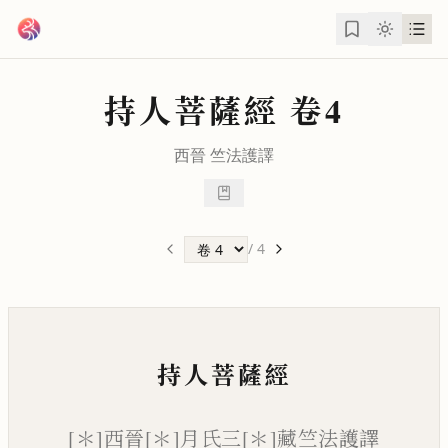
跳到主要內容
持人菩薩經
卷4
西晉
竺法護
譯
/
4
持人菩薩經
[＊]西晉[＊]月氏三[＊]藏竺法護譯