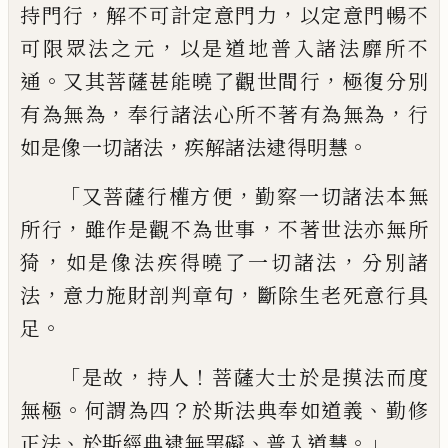
，
，
持門行
解不可計定意門力
以定意
門暢不
，
可限眾法之
元
以是道地普入諸法
靡所不
。
，
通
又其菩薩甚能曉了觀世間行
極
復分別
，
，
有為無為
奉行諸法心所不著有為
無為
行
，
。
如是像一切諸法
疾解諸法逮得
明
慧
「
，
又菩薩行權方便
勤察一切諸法本無
，
，
所
行
雖作是觀不為世事
不著世法亦無所
，
，
猗
如是像法疾得曉了一切諸法
分別諸
，
，
法
意力施財剖判章句
斷
除
生
老死
意行
具
。
足
「
，
！
是故
持人
菩薩大士於是摸法而度
。
？
、
無
極
何謂為四
於斯法典奉如道義
勤修
、
、
。」
正法
於斯經典逮無罣礙
普入
道慧