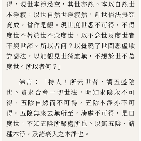
，
，
。
得
現世本淨悉
空
其世亦然
本以自
然世
，
，
本淨寂
以世自然世淨寂然
計世俗法
無究
，
。
，
竟成
當作是觀
現世度世悉不可得
不
得
，
度世不著於世不念度世
以不念世及度
世者
。
？
不與世
諦
所以者何
以覺曉了世間悉
虛欺
，
，
詐惑法
以能覩見世
猗
虛無
不想於世
不慕
。
？」
度世
所以者何
：「
！
，
佛言
持人
所云世者
謂
五盛陰
。
，
也
貪求合會一切世法
明知求陰永
不可
，
，
得
五陰自然而不可得
五陰本淨亦不
可
。
，
，
得
五陰無來去無所至
湊
處不可得
是
曰
，
。
、
度世
不知五陰所歸處所也
以無五陰
諸
，
。
種本淨
及諸衰入之本淨也