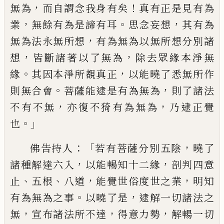
，
！
無為
而自謂念我身有矣
真有正是見有為
，
。
，
業
無餘有為是諦有耳
思念妄想
其有為
，
無
為法永無所想
有為無為以無所想分別諸
，
，
想
皆斷諸著以了無為
除去眾緣本淨無
。
，
緣
其因本淨所覩真正
以能曉了悉無所作
。
，
則
無合會
菩薩
能
逮
是有為無為
則了諸法
，
，
不有不無
亦復不
猗
有為無為
乃逮正覺
。」
也
：「
，
佛告持人
若有菩薩分別五陰
曉了
，
，
諸種解
達六入
以能暢知十二
緣
剖判四意
、
、
，
，
止
五根
八道
能覺世俗度世之業
明知
。
，
有為無為之
事
以曉了是
逮解一切諸法之
，
，
，
無
宣布諸
法所不
達
得意力勢
解暢一切