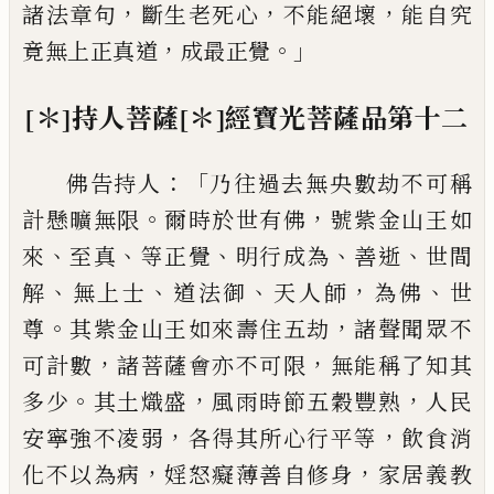
，
，
，
諸法章句
斷生老死心
不能絕壞
能自究
，
。」
竟無上正真
道
成最正覺
[＊]
持人菩薩
[＊]
經
寶光菩薩品第
十二
：「
佛告持人
乃往過去無央數劫不可稱
。
，
計懸
曠無限
爾時於世有佛
號紫金山王如
、
、
、
、
、
來
至
真
等正覺
明行成為
善逝
世間
、
、
、
，
、
解
無上士
道法
御
天人師
為佛
世
。
，
尊
其紫金山王如來壽住
五劫
諸聲聞眾不
，
，
可計數
諸菩薩會亦不可
限
無能稱了知其
。
，
，
多少
其土熾盛
風雨時節
五穀豐熟
人民
，
，
安寧強不
凌
弱
各得其所心
行平等
飲食消
，
，
化不以為病
婬怒癡薄善自
修身
家居義教