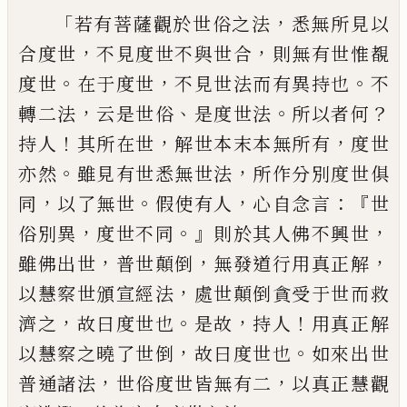
「
，
若有菩薩觀於
世俗之法
悉無所見以
，
，
合度世
不見度世不
與世合
則無有世
惟
覩
。
，
。
度世
在于度世
不見
世法而有異
持
也
不
，
、
。
？
轉二法
云是世俗
是
度世法
所以者何
！
，
，
持人
其所在世
解世本末
本無所有
度世
。
，
亦然
雖見有世悉無世法
所
作分別度世俱
，
。
，
：『
同
以了無世
假使有
人
心
自
念言
世
，
。』
，
俗別異
度世不同
則於其人佛不興
世
，
，
，
雖佛出世
普
世
顛倒
無發道行用真正
解
，
以慧察世
頒
宣經法
處世顛倒貪受于世
而救
，
。
，
！
濟之
故曰
度
世也
是故
持人
用真正
解
，
。
以慧察之曉了世倒
故曰度世也
如來出
世
，
，
普通諸法
世俗度世皆無有二
以真正慧
觀