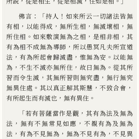
，
，
，
。」
所說
從是相生
從是相滅
住如是相
：「
！
佛
言
持人
如來所云一切諸法皆無
，
，
，
，
有相
以能
得成
無所生相
無滅壞相
無
。
，
，
所住相
如來敷
演無為之相
是相非相
其
，
有為相不成無為
導師
所以愚冥凡夫所宣道
，
，
。
法
有為所起會
歸滅盡
惟
無為安
以能無
，
，
。
為
不生不滅亦無
所住
故曰無為
從其所
，
，
習而令生滅
其無所
習則無究盡
無行無究
。
，
，
無異住處
其以真正
解其
斯
慧
不致合會
，
。
有所起生而有滅也
無有異住
「
，
若有菩薩當作是觀
其有為法及
無為
，
，
法
無有不無常見如應
不覩有為及無
為
，
，
，
法
有為不見無為
無為不見有為
不見異