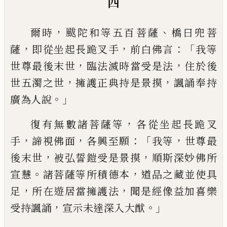
四
，
、
爾時
颰陀和等五百菩薩
橋曰
兜菩
，
，
：「
薩
即從
坐起長跪叉手
前白佛言
我等
，
，
世尊最後末
世
臨法滅時當受是法
住於後
，
，
世五濁之世
擁護正典持是景摸
諷誦奉持
。」
廣為人說
，
復
有無數諸菩薩
等
各從坐起長跪叉
，
，
：「
，
手
諦視
佛面
各興至願
我等
世尊最
，
，
後末世
被弘誓
鎧受是景摸
順斯深妙佛所
。
，
宣慧
諸菩薩等
所積德本
道品之藏並使具
，
，
足
所在遊居當
擁護法
聞是
經像
益加喜樂
，
。」
受持諷誦
宣示
未達深入大猷