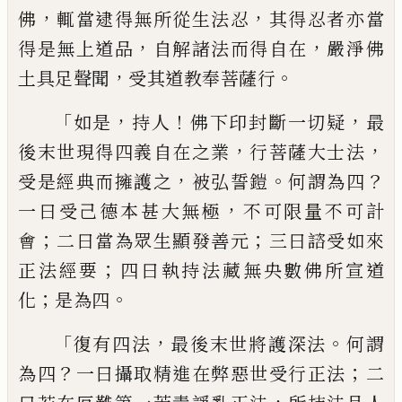
，
，
佛
輒當逮得無所從生法忍
其
得忍者亦當
，
，
得是無上道品
自解諸法而得
自在
嚴淨佛
，
。
土具足聲聞
受其道教奉菩薩
行
「
，
！
，
如是
持人
佛下印封斷一切疑
最
，
，
後末世
現得四義自在之業
行菩薩大士法
，
。
？
受是經
典而擁護之
被弘誓鎧
何謂為四
，
一曰受己
德本甚大無極
不可限量不可計
；
；
會
二曰當
為眾生顯發善元
三曰諮受如來
；
正法經要
四曰執持法藏無央數佛所宣道
；
。
化
是為四
「
，
。
復有四法
最後末世將護深法
何謂
？
；
為四
一
曰攝取精進在弊惡世受行正法
二