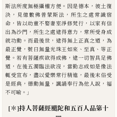
。
，
斯法所度無極攝權方便
因是德
本
彼土
復
，
，
決
見億數佛普蒙斯法
所生之處
常識宿
，
，
命
皆以幼童不娶妻室淨修梵行
以
家有信
，
，
出為沙門
所生之處逮得意力
常所
受身成
。
，
，
就功勳
而最後世
逮得無上正真之
道
為
，
、
、
最正覺
號曰無量光
珠
王如來
至真
等
正
。
，
覺
若有菩薩疾欲得成佛
逮一切智具足
佛
，
，
道
在後五濁臨法欲沒
當勤志
成
如是像
法
，
，
輒受宣布
盡以愛樂常行精進
最後末俗
受
，
，
，
是經典
德勳無量
諷誦奉行為他人說
福
。」
不可喻
[＊]
持人菩薩經
颰陀和五百人品第
十