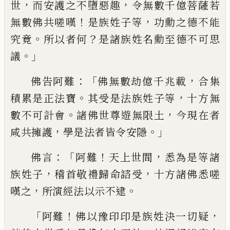
，
，
世
而安護之不墮惡趣
令無數
千
億
菩
薩
若
！
，
無數佛共嗟嘆
是族姓子等
功勳之德不能
。
？
究竟
所以者何
是諸族姓名
勳
至
德不可思
。」
議
：「
，
佛告阿難
佛無數劫億千兆載
合集
。
，
積累是
正法
寶
其受是法族姓子等
十方無
。
，
數不可
計會
諸佛世尊遊無限土
今
現
在者
，
。」
咸共擁
護
學是法者皆令
安隱
：「
！
，
佛言
阿難
天上世
間
悉為是等諸
，
，
族姓子
稽首
敬禮
歸命諮
受
十方諸佛悉嗟
，
。
嘆之
所演經法以示不逮
「
！
，
阿難
佛以
豫
印印是族
姓
決一切疑