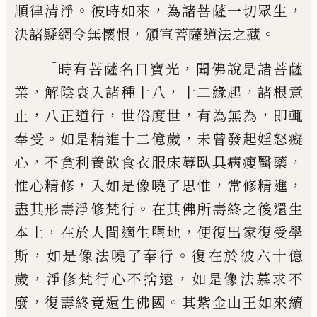
。
，
，
順律清淨
彼時如來
為諸菩
薩一切眾生
，
。
決諸疑網令無懷恨
頒
宣菩薩
道法之藏
「
，
時有菩薩名曰寶光
聞佛說是諸
菩薩
，
，
，
業
解陰衰入諸種十八
十
二緣起
諸
根意
，
，
，
，
止
八正道行
世俗度世
有為無為
即
輒
。
，
奉受
如是精進十二億歲
未曾發起婬怒
癡
，
，
心
不貪利養飲食衣服床
蓐
臥具病瘦醫
藥
，
，
，
惟心精修
入如是像曉了思
惟
常修精
進
。
盡其形壽淨修梵行
在其佛所壽終之後
還生
，
，
本土
在於人間適生墮地
便復出家復
受學
，
。
斯
如是像法曉了奉行
復在於彼六十
億
，
，
歲
淨修梵行心不捨遠
如是像法慕求不
，
。
廢
復壽終竟還生佛國
其紫金山王如來續