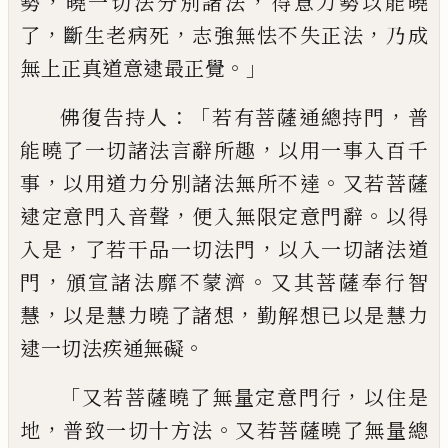
，
，
勢
曉一切
法分別諸法
得意力勢以能曉
，
，
，
了
斷生老病
死
志強無怯不失正法
乃成
。」
無上正真道意
逮最正覺
：「
，
佛復告持人
若有菩薩通總持門
普
，
能曉了
一切諸法言辭所趣
以用一事入百千
，
。
事
以
用道力分別諸法無所不達
又若菩薩
，
。
逮定
意門入音聲
便入無限定意門
辭
以得
，
，
入是
了若干品一切法門
以入一切諸法道
，
。
門
頒
宣諸法靡不蒙濟
又其菩薩奉行智
，
，
慧
以是
慧力曉了諸想
勤解想已以是慧力
。
逮
一切
法疾通無礙
「
，
又若菩薩曉了無量定意門行
以住是
，
。
地
普致
一切十方
法
又若菩薩曉了
無量總