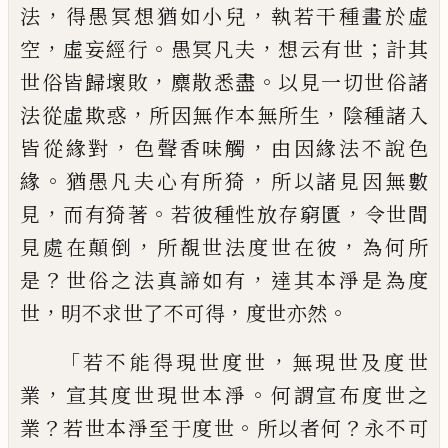
，
，
法
得愚冥
想
猶如小兒
執
若干種畫於虛
，
。
，
；
空
虛妄
經
行
愚冥凡夫
想云有世
計其
，
。
世俗皆歸壞敗
麋
散悉盡
以見一切世俗諸
，
，
法從虛欺
惑
所因無作本無所生
陰種諸入
，
，
皆從緣對
色
聲香味
觸
由因緣法不說色
。
，
緣
猶愚凡夫
心有所
猗
所以諸見因無數
，
。
，
見
而有
猗
著
若彼種性
放
存窮匱
令世間
，
，
見處在顛倒
所
覩世法度世在彼
為何所
？
，
是
世俗之法真諦
如有
達其本淨是為度
，
，
。
世
明不求世了不可
得
度世亦然
「
，
若不能得現世度世
無
現世
及度世
，
。
業
宣其度世現世本淨
何謂宣布度
世之
？
。
？
業
若世本淨至
于
度世
所以者何
永
不可