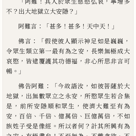
「
！
，
阿難
其人於眾生慈愍弘哀
寧增多
？
？」
不
出
大地獄立大安隱
：「
！
！
！」
阿難言
甚多
甚
多
天中
天
：「
，
佛言
假使彼人顯示神足如是巍巍
，
令眾
生類立第一最有為之安
長樂
無
極成
大
，
，
哀
愍
皆逮覆護其功德福
非心所思非言
可
。」
暢
：「
，
佛告阿難
今故語汝
如彼菩薩
於
大
，
，
地獄
出無數
眾
立之永安
所愍眾生若合集
，
，
是
前所安隱順和眾生
使濟大難至有為
，
、
、
、
，
安
百倍
千倍
億萬倍
巨億萬倍
不如
。
？
族姓子受
是像經
所以者何
計其所興有為
，
！
、
、