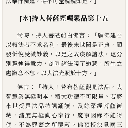
，
。」
法奉行精進
德不可量巍巍如是
[＊]
持人菩薩經
囑累品第
十五
，
：「
爾時
持人菩薩前白佛言
願佛建
吾
，
，
以轉法
者不求名利
最後末世聞是正
典
顯
，
，
發忻
悅
受
微妙義
以是之故疾解諸法
逮分
，
，
別慧
速得意力
剖
判諸法曉了道慧
所生之
，
。」
處識
念不忘
以大法光照於十方
：「
！
，
佛言
持人
若有
菩薩觀是法品
大
，
。
智慧業無極明本
積大功
德不可限量
若將
，
來世受是法品持諷
誦讀
及餘深經菩薩篋
，
，
藏
諸度無極勤心奉行
魔
事因緣不能得
，
。
便
不為罪蓋之所覆蔽
佛預
授
決見兩三