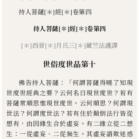
持人菩薩[＊]經[＊]卷第四
持人菩薩
[＊]
經
[＊]
卷第四
[＊]
西晉
[＊]
月氏三
[＊]
藏竺法護譯
世俗度世品第
十
：「
佛告持人菩薩
何謂菩薩得曉了知現
？
？
世度世
經典之要
云何名曰現世度世
若有
。
？
菩薩常
順思惟現世度世
云何順思
何謂現
？
？
世法
何
謂度世法
若有住於顛倒法行皆從
，
。
想有
由
因緣生合於虛妄
有二緣立從二想
：
、
。
生
一從
虛妄
二從無生
其虛妄語欺迷惑