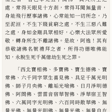
，
，
，
處
常得天眼見
十方剎
常得耳聞無量音
，
，
身能飛行歷事諸
佛
心常能知一切所念
乃
，
，
至泥洹
不生下賤
貧窮之處
不生三惡八難
，
，
之處
身如金剛具
眾相好
心樂大法眾所愛
，
。
，
！
敬
轉身所生不離
諸佛
是故
阿逸
其有
，
恭敬諸佛名號禮拜之
者
所得功德唯佛能
，
。
知
永脫生死千萬億劫
生死之罪
「
、
、
、
西北寶相佛
多寶佛
寶生德佛
寶
、
、
常佛
六千同字眾生喜見佛
具足千萬光明
、
、
、
佛
師子月央佛
離垢光噞佛
日月淨明德
、
、
、
佛
阿閦佛
雲雷音宿華智佛
淨華宿王智
、
、
、
佛
六萬同字光明佛
六百同時散華佛
無
、
、
、
量
光佛
無量光明佛
無量光佛
無量自在