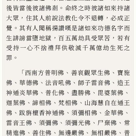
。
後皆當
後彼諸佛剎
命終之時彼諸如來持諸
，
，
大眾
住其人前說法教化令不退轉
必成正
。
覺
其
有人聞稱揚讚嘆是諸如來功德名字而
，
，
生誹
謗當墮地獄
百五萬劫具受眾苦
若有
受持
一心不捨禮拜供敬滅千萬億劫生死之
。
罪
「
、
、
西南方普明佛
善哀觀眾生佛
寶施
、
、
、
、
佛
華德佛
法音吼佛
師子雷音佛
造王
、
、
、
、
神
通炎華佛
普化佛
盡勝佛
毘婆葉佛
、
、
、
迦葉佛
諦相佛
梵相佛
山海慧自在通
王
、
、
、
、
佛
跋旃檀香神通佛
須彌相佛
金華
佛
、
、
、
、
雷音王佛
須彌佛
須彌光佛
尸棄佛
常
、
、
、
、
精進佛
善住佛
無邊嚴佛
無相嚴佛
普