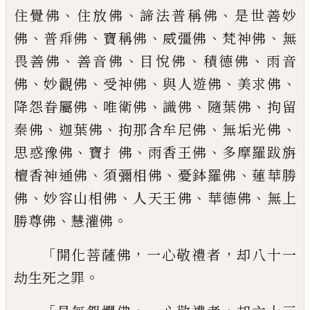
、
、
、
住覺佛
住放佛
諦法普稱佛
是世善妙
、
、
、
、
、
佛
普
𬼐
佛
寶稱佛
威彊佛
梵神佛
無
、
、
、
、
畏善佛
善音佛
目悅佛
積德佛
雨
音
、
、
、
、
、
佛
妙觀佛
受神佛
與人遊佛
美求
佛
、
、
、
、
降怨眷屬佛
唯衛佛
識佛
隨葉佛
拘留
、
、
、
、
秦佛
迦葉佛
拘那含牟尼佛
無
垢光佛
、
、
、
思惑豫佛
寶扌佛
雨香王佛
多摩羅跋旃
、
、
、
檀香神通佛
須彌相佛
憂鉢
羅佛
蓮華勝
、
、
、
、
佛
妙容山相佛
人天王佛
華德佛
無上
、
。
勝尊佛
慧灌佛
「
，
，
開化菩薩佛
一心敬禮者
却八十一
。
劫生死
之罪