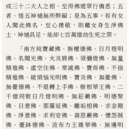
，
；
成三十二大人之相
至得
佛道眾行備悉
五
、
；
。
者
遂五神通無所弊礙
是
為五事
若有女
，
，
人聞此佛名
至心禮敬
則離
女身生淨佛
，
，
。
土
神通具足
能却七百萬億劫
生死之罪
「
、
、
南方純寶藏佛
旃檀德佛
日月燈明
、
、
、
、
佛
名聞光佛
火炎肩佛
須彌燈佛
無量
、
、
、
、
精
進佛
虛空住佛
常滅佛
寶
𬼐
佛
不捨
、
、
、
、
精進佛
破煩惱光明佛
寶炎佛
無憂佛
、
、
、
無憂德佛
不退轉上手佛
樹根華王佛
二
、
、
千億同號日月燈明佛
無莊嚴佛
明德
聚
、
、
、
、
佛
日意佛
那羅延佛
離垢相佛
求
金剛
、
、
、
、
佛
淨意佛
求利安佛
善思嚴佛
懷怨賊
、
、
、
佛
憂鉢德佛
流布力王雜華佛
無邊明