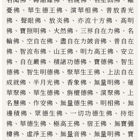
、
、
、
憂佛
華生
德王佛
演華相佛
普放香光
、
、
、
、
佛
聲眼佛
放炎佛
亦流十方佛
高明
、
、
、
、
佛
寶照明佛
火然佛
三界自在力佛
名
、
、
、
輪佛
空自
在佛
盡自在力皷音佛
普自在
、
、
、
、
佛
智流布佛
山王佛
明力高王佛
安立
、
、
、
、
佛
自在嚴佛
積諸功德佛
寶德佛
智生
、
、
、
德
佛
智生明德佛
聚華生王佛
上法自在
、
、
、
、
成就佛
半月光佛
香象佛
無量明佛
蓮
、
、
、
、
華聚佛
華生德佛
旃檀德佛
演聚佛
上
、
、
、
、
名慧佛
作安佛
無量德生佛
明相佛
無
、
、
、
邊積佛
眾德生佛
一切功德生佛
持
炬
、
、
、
、
佛
華德生佛
極高王佛
宿王佛
無
寶彌
、
、
、
、
樓佛
虛淨王佛
無量音佛
無量明
佛
寶