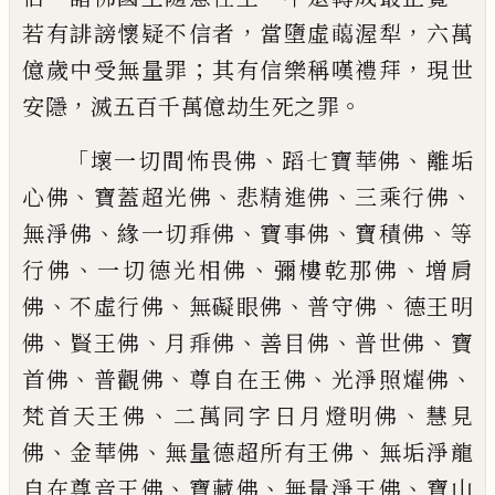
，
，
若有誹謗懷
疑不信者
當墮虛
𮑥
渥犁
六萬
；
，
億歲中受無
量罪
其有信樂稱嘆禮拜
現世
，
。
安隱
滅五百
千萬億劫生死之罪
「
、
、
壞一切間怖畏佛
蹈七寶華佛
離垢
、
、
、
、
心佛
寶蓋超光佛
悲精進佛
三乘行佛
、
、
、
、
無淨
佛
緣一切
𬼐
佛
寶事佛
寶積佛
等
、
、
、
行
佛
一切德光相佛
彌樓乾那佛
增肩
、
、
、
、
佛
不虛行佛
無礙眼佛
普守佛
德王明
、
、
、
、
、
佛
賢王佛
月
𬼐
佛
善目佛
普世佛
寶
、
、
、
、
首
佛
普觀佛
尊自在王佛
光淨照燿佛
、
、
梵首天王佛
二萬同字日月燈明佛
慧見
、
、
、
佛
金華佛
無量德超所有王佛
無垢淨
龍
、
、
、
自在尊音王佛
寶藏佛
無量淨王佛
寶山