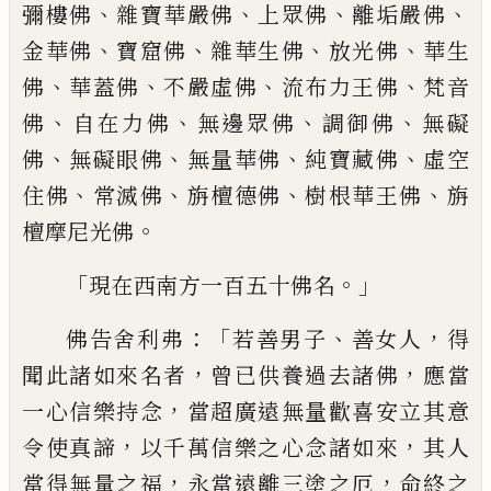
、
、
、
、
彌樓佛
雜寶華嚴佛
上眾佛
離
垢嚴佛
、
、
、
、
金華佛
寶窟佛
雜華生佛
放
光佛
華生
、
、
、
、
佛
華蓋佛
不嚴虛佛
流布
力王佛
梵音
、
、
、
、
佛
自在力佛
無邊眾佛
調御佛
無礙
、
、
、
、
佛
無礙眼佛
無量華佛
純寶藏佛
虛空
、
、
、
、
住佛
常滅佛
旃檀德佛
樹根華王佛
旃
。
檀摩尼光佛
「
。」
現在西南方一百五十佛名
：「
、
，
佛告舍利弗
若善男子
善女人
得
，
，
聞此諸如
來名者
曾已供養過去諸佛
應當
，
一心信樂
持念
當超廣遠無量歡喜安立其意
，
，
令使真
諦
以千萬信樂之心念諸如來
其人
，
，
當得無
量之福
永當遠離三塗之厄
命終之