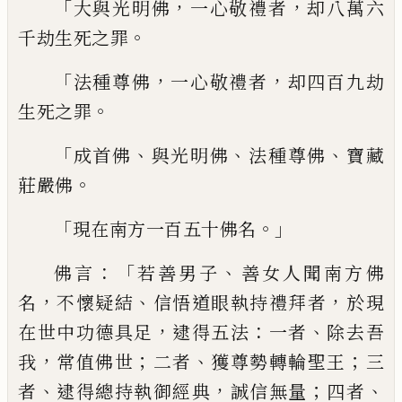
「
，
，
大與光明佛
一心敬禮者
却八萬六
。
千劫生
死之罪
「
，
，
法種尊佛
一心敬禮者
却四百九劫
。
生死之
罪
「
、
、
、
成首佛
與光明佛
法種尊佛
寶藏
。
莊嚴
佛
「
。」
現在南方一百五十佛名
：「
、
佛言
若善男子
善女人聞南方佛
，
、
，
名
不懷疑
結
信悟道眼執持禮拜者
於現
，
：
、
在世中功德
具足
逮得五法
一者
除去吾
，
；
、
；
我
常值佛世
二
者
獲尊勢轉輪聖王
三
、
，
；
、
者
逮得總持執御經
典
誠信無量
四者