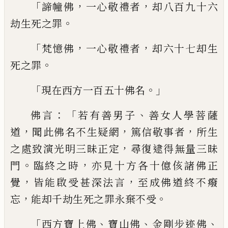
「
，
，
諦幢佛
一心敬禮者
却八百九十六
。
劫生死
之罪
「
，
，
梵憶佛
一心敬禮者
却六十七却生
。
死之罪
「
。」
現在西方一百五十佛名
：「
、
佛言
若有善男子
善女人學菩薩
，
，
，
道
聞此佛
名不生疑網
篤信敬事者
所生
，
之處致演光
明三昧正定
尋復逮得無量三昧
。
，
門
臨終之
時
亦見十方各十億侅諸佛正
，
，
覺
皆能啟受
甚深法言
至成佛道終不癈
，
。
忘
能却千劫生
死之罪永棄不受
「
、
、
、
西方寶上佛
寶山佛
金剛步迹佛