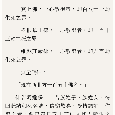
「
，
，
寶上佛
一心敬禮者
却百八十一劫
。
生死之
罪
「
，
，
樹根華王佛
一心敬禮者
却三百十
。
三劫生
死之罪
「
，
，
維越莊嚴佛
一心敬禮者
却九百劫
。
生死之
罪
「
。
無量明佛
「
。」
現在西北方一百五十佛名
：「
、
，
佛告阿
逸多
若族
姓
子
族
姓
女
得
，
、
、
聞此諸如
來名號
信樂歡喜
受持諷誦
作
，
。
禮之者
曾已
奉見五十萬佛
其人所生之