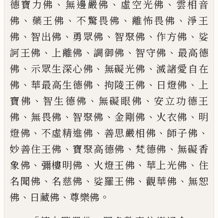
、
、
、
德
寶力佛
無邊嚴佛
虛空光佛
雲相音
、
、
、
、
佛
藥王佛
不驚畏佛
離怖畏佛
淨王
、
、
、
、
、
佛
智出佛
勇眾佛
智聚佛
作方佛
娑
、
、
、
、
訶
王佛
上離佛
調御佛
智守佛
最高德
、
、
、
佛
示眾生深心佛
無礙光佛
滅諸愛自
在
、
、
、
、
佛
華最高生德佛
拘陵王佛
日燈佛
上
、
、
、
寶佛
智生德佛
無礙眼佛
安立功德
王
、
、
、
、
、
佛
無畏佛
智聚佛
金剛佛
火衣佛
明
、
、
、
、
燈佛
不虛精進佛
善思嚴相佛
師子
佛
、
、
、
妙善住王佛
寶聚高德佛
梵德佛
無礙香
、
、
、
、
象佛
彌樓明佛
火燈王佛
華上
光佛
住
、
、
、
、
名聞佛
名慈佛
娑羅王佛
觀
華佛
無恕
、
、
。
佛
日藏佛
尊樂佛