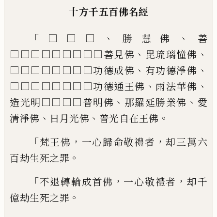
十方千五百佛名經
「
、
、
□□□
勝慧佛
善
、
、
□□□□□□□□□
善見佛
毘琉璃憧佛
、
、
□□□□□□□□
功德成佛
有功德淨佛
、
、
□□□□□□□□
功德通王佛
雨法華佛
、
、
造光明□□□□
普明佛
那羅延勝業佛
愛
、
、
。
清淨佛
日月
光佛
普光自在王佛
「
，
，
梵王佛
一心歸命
敬禮者
却三萬六
。
百劫生死之罪
「
，
，
不退轉輪成首佛
一心敬禮者
却千
。
億劫生
死之罪