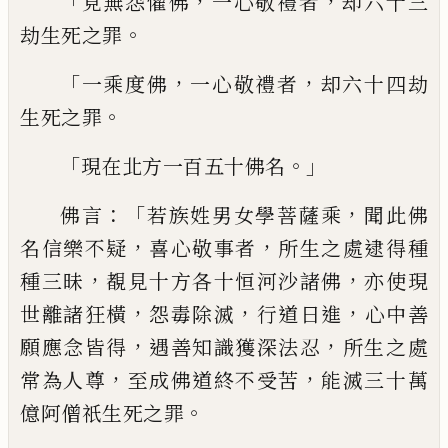
「
，
，
見無怨懼佛
一心敬禮者
却六十三
。
劫生死
之罪
「
，
，
一乘度佛
一心敬禮者
却六十四劫
。
生死之
罪
「
。」
現在北方一百五十佛名
：「
，
佛言
若族
姓
男女學菩薩乘
聞此佛
，
，
名信樂
不疑
喜心敬事者
所生之處逮得種
，
，
種三昧
覩見十方各十恒河沙諸佛
亦使現
，
，
，
世離諸
狂橫
怨毒除滅
行道日進
心中善
，
，
願應念皆
得
遇善知識獲深法忍
所生之處
，
，
常為人
尊
至成佛道終不受苦
能滅三十萬
。
億阿僧
祇生死之罪