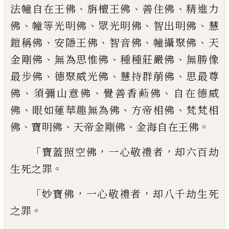
、
、
、
法幢自在王佛
旃檀王佛
善住佛
精進力
、
、
、
、
佛
幢等光明
佛
眾光明佛
智出明佛
慧
、
、
、
、
鎧稱佛
安
隱王佛
智音佛
幢攝聚佛
天
、
、
、
金剛佛
無為思惟佛
種種莊嚴佛
無勝像
、
、
、
最步佛
德聚威光佛
慧持群萠佛
思最尊
、
、
、
佛
須
彌山意佛
覺善香
𬟓
佛
自在德威
、
、
、
佛
眼
如蓮華趣無為佛
方帝相佛
梵梵相
、
、
、
。
佛
寶明佛
天帝金剛佛
金海自在王佛
「
，
，
寶蓋照空佛
一心敬禮
者
却六百劫
。
生死之罪
「
，
，
妙寶佛
一心敬禮者
却八千劫生死
。
之罪