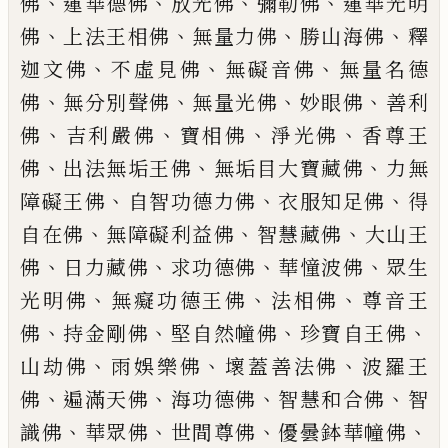
、
、
、
、
佛
蓮華德佛
放光佛
彌勒佛
蓮華光明
、
、
、
、
佛
上法王相佛
無量
力佛
勝山海佛
釋
、
、
、
迦文佛
不虛見佛
無礙音佛
無量名德
、
、
、
、
佛
無分別聲佛
無
量光佛
妙眼佛
善利
、
、
、
、
佛
吉利嚴佛
寶
相佛
淨光佛
香尊王
、
、
、
佛
出法無垢王佛
無垢目大寶藏佛
力無
、
、
、
障礙王佛
自智功
德力佛
衣服知足佛
得
、
、
、
自在佛
無障礙
利益佛
智慧藏佛
大山王
、
、
、
、
佛
日力藏佛
求功德佛
華憧波佛
眾生
、
、
、
光明佛
無癡
功德王佛
法相佛
尊音王
、
、
、
、
佛
持金剛佛
堅自然幢佛
珍寶自王佛
、
、
、
山劫佛
雨娛
樂佛
壞蓋善法佛
波羅王
、
、
、
、
佛
遍滿天佛
海功德佛
智慧和合佛
智
、
、
、
、
識佛
華眾佛
世間尊佛
優曇鉢華幢佛