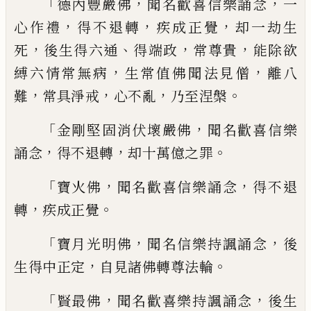
「
，
，
德內豐嚴佛
聞名歡喜信樂誦念
一
，
，
，
心作禮
得不退轉
疾成正覺
却一劫生
，
、
，
，
死
後生得六
通
得端政
常尊貴
能除欲
，
，
縛六情常無病
生
常值佛聞法見僧
離八
，
，
，
。
難
常具淨戒
心不亂
乃至涅槃
「
，
金剛堅固消伏壞嚴佛
聞名歡喜信樂
，
，
。
誦念
得不退轉
却十萬億之罪
「
，
，
寶火佛
聞名歡喜信樂誦念
得不退
，
。
轉
疾成
正覺
「
，
，
寶月光明佛
聞名信樂持諷誦念
後
，
。
生得中
正定
自見諸佛轉尊法輪
「
，
，
賢最佛
聞名歡喜樂持諷誦念
後生