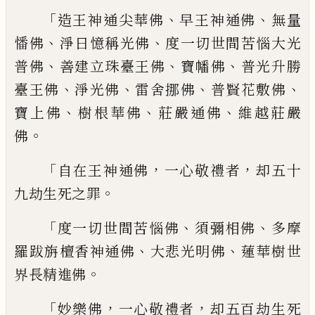
「
、
、
造王神通尖華佛
早王神通佛
無量
、
、
憣佛
淨日憶稱光佛
度一切世間苦惱大光
、
、
、
普
佛
善建立珠臺王佛
寶幡佛
普光升勝
、
、
、
、
臺王佛
淨光佛
雷舍挪佛
普賢花敷佛
、
、
、
寶上佛
樹根華佛
莊嚴通佛
維越莊嚴
。
佛
「
，
，
自在王神通佛
一心敬禮者
却五十
。
九劫生
死之罪
「
、
、
度一切世間苦惱佛
須彌相佛
多摩
、
、
羅跋
旃檀香神通佛
大悲光明佛
蓮華樹世
。
界
長精進佛
「
，
，
妙樂佛
一心敬禮者
却五百劫生死