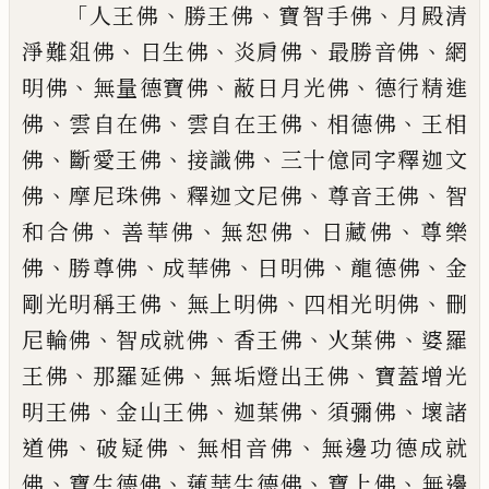
「
、
、
、
人王佛
勝王佛
寶智手佛
月殿清
、
、
、
、
淨
難爼佛
日生佛
炎肩佛
最勝音佛
網
、
、
、
明佛
無量德寶佛
蔽日月光佛
德行精
進
、
、
、
、
佛
雲自在佛
雲自在王佛
相德佛
王相
、
、
、
佛
斷愛王佛
接識佛
三十億同字釋
迦文
、
、
、
、
佛
摩尼珠佛
釋迦文尼佛
尊音王
佛
智
、
、
、
、
和合佛
善華佛
無恕佛
日藏佛
尊樂
、
、
、
、
、
佛
勝尊佛
成華佛
日明佛
龍德
佛
金
、
、
、
剛光明稱王佛
無上明佛
四相光
明佛
刪
、
、
、
、
尼輪佛
智成就佛
香王佛
火
葉佛
婆羅
、
、
、
王佛
那羅延佛
無垢燈出王
佛
寶蓋增光
、
、
、
、
明王佛
金山王佛
迦葉佛
須彌佛
壞諸
、
、
、
道佛
破疑佛
無相音佛
無邊功德成就
、
、
、
、
佛
寶生德佛
蓮華生德佛
寶上佛
無邊