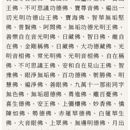
、
、
、
王佛
不可思議功德佛
寶尊音佛
遍出一
、
、
切光明功德山王佛
寶海佛
智華
無垢堅
、
、
、
、
佛
普賢佛
阿閦佛
無垢功德光
明王佛
、
、
、
善樂自在音光明佛
日藏佛
智
日佛
龍自
、
、
、
、
在佛
金剛稱佛
日藏佛
大
功德藏佛
光
、
、
、
明音相佛
常光明佛
光明
音相佛
自在稱
、
、
、
佛
不可思議王佛
安和
自在見山王佛
智
、
、
、
、
豫佛
眼淨無垢佛
百
功德佛
號勝佛
明
、
、
、
慧佛
遍淨佛
善眼
佛
九萬十一那術同字
、
、
、
、
無色佛
無垢超德
佛
勇進佛
離百憂佛
、
、
、
、
喜生德佛
安王
佛
上彌樓佛
妙香佛
憍
、
、
、
陳如佛
勢德佛
赤蓮華德佛
白蓮華生
、
、
、
、
佛
大音眼佛
上
眾佛
無邊明德佛
月出