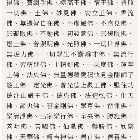
、
、
、
、
得佛
寶網
手佛
極高王佛
宿王佛
普照
、
、
、
、
一切佛
土
佛
妙見佛
安立王佛
香流
、
、
、
、
佛
無邊智
自在佛
不虛嚴佛
不虛見佛
、
、
、
、
無礙眼佛
不動佛
初發意佛
無邊眼佛
、
、
、
、
燈上佛
普照明佛
光照佛
一切世界佛
、
、
無垢力
佛
一切眾生不斷
𬼐
才佛
無流行
、
、
、
、
佛
習
精進佛
上精進佛
一乘度佛
蓮華
、
、
上佛
法央佛
無量德藏寶積快見金剛師子
、
、
、
遊王
佛
定光佛
普光德上嚴王佛
堅住功
、
、
、
德
注山嚴王佛
德央佛
法造弘佛
化天
、
、
、
、
、
佛
諦央佛
習金剛佛
眾尊佛
雷像佛
、
、
、
、
樂
清淨佛
出家樂行佛
華央佛
勝施佛
、
、
、
、
善明佛
善曜佛
仙勳佛
轉勝佛
欣樂
、
、
、
、
、
佛
天華佛
轉吉神佛
善首佛
善喜佛