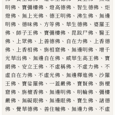
、
、
、
、
明佛
寶彌樓佛
燈高德佛
智生德佛
炬
、
、
、
、
燈佛
無上光佛
德王明佛
沸生佛
無邊
、
、
、
、
明佛
德味佛
方等佛
華
生德佛
婆羅王
、
、
、
、
佛
師子王佛
寶彌樓佛
毘跋尸佛
醫王
、
、
、
、
佛
上眾佛
上善德佛
自在力佛
上香德
、
、
、
、
佛
上香相佛
旃相窟
佛
無邊明佛
增千
、
、
、
光華出佛
無邊自在
佛
威華生高王佛
寶
、
、
、
、
網佛
安立王佛
不虛稱佛
不虛力佛
不
、
、
、
虛自在力佛
不
虛光佛
無邊釋進佛
沙羅
、
、
、
、
王佛
寶娑羅
佛
一蓋嚴佛
寶賢佛
旃檀
、
、
、
、
窟佛
旃檀
香佛
無邊明佛
明輪佛
彌樓
、
、
、
、
嚴佛
無
礙眼佛
無邊眼佛
寶生佛
諸德
、
、
、
、
佛
覺
華德佛
善住幢佛
無邊力佛
不虛