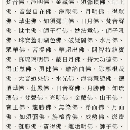
、
、
、
、
梵音佛
淨明佛
金藏佛
須
彌頂佛
山王
、
、
、
、
佛
音聲自在佛
淨眼佛
月明佛
得眾
、
、
、
、
佛
華生佛
如須彌山佛
日月佛
梵音聲
、
、
、
、
佛
世主佛
師子行佛
妙法意佛
師子吼
、
、
、
、
佛
珠寶蓋珊瑚色佛
破疑闇佛
水月佛
、
、
、
眾華佛
菩提佛
華
超出佛
開智持雜寶
、
、
、
、
佛
真琉璃明佛
蔽
日月佛
持大功德佛
、
、
、
得正慧佛
勇健佛
離諂曲佛
除惡根裁
、
、
、
、
佛
大音道央佛
水
光佛
海雲慧遊佛
德
、
、
、
、
頂華佛
莊嚴佛
日音聲佛
月勝佛
如琉
、
、
、
、
、
璃佛
梵聲佛
光明佛
金藏佛
山王佛
、
、
、
、
音王佛
龍勝
佛
無染佛
淨面佛
月面
、
、
、
、
佛
如須彌佛
旃檀香佛
威勢佛
燃燈
、
、
、
、
、
佛
難勝佛
寶
得佛
離垢明佛
師子佛