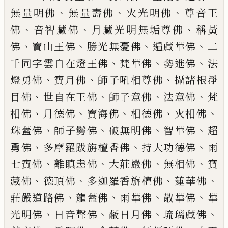
、
、
、
無量
明佛
無量壽佛
火光明佛
尊音王
、
、
、
佛
音智藏佛
月藏光明無垢尊佛
稱黃
、
、
、
、
佛
寶山王佛
勝光無憂佛
遍藏華佛
二
、
、
、
千
同字雲自在燈王佛
梵華佛
勢進佛
法
、
、
、
燈勇佛
寶月佛
師子吼相尊佛
攝諸根
淨
、
、
、
、
目佛
世自在王佛
師子意佛
法意佛
梵
、
、
、
、
、
相佛
月德佛
寶海佛
相德佛
火相
佛
、
、
、
、
珠蓋佛
師子
𮫉
佛
破無明佛
智華佛
超
、
、
、
勇佛
多摩羅跋旃檀香佛
持大功德佛
雨
、
、
、
、
七寶佛
離瞋恚佛
大莊嚴佛
無相佛
寶
、
、
、
、
藏佛
德頂佛
多迦羅香旃檀佛
蓮
華佛
、
、
、
、
莊嚴道路佛
龍蓋佛
雨華佛
散
華佛
華
、
、
、
、
光明佛
日音聲佛
蔽日月佛
琉璃藏佛