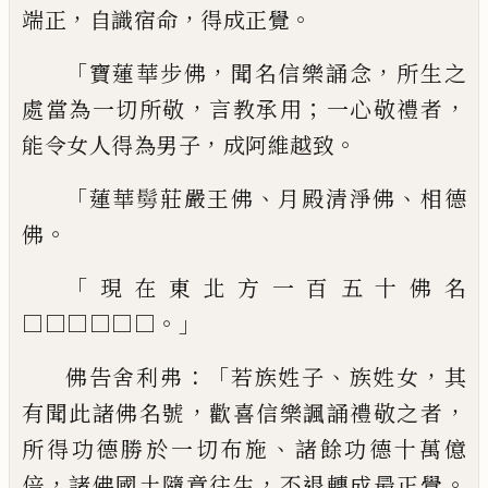
，
，
。
端正
自
識宿命
得成正覺
「
，
，
寶蓮華步佛
聞名信樂誦念
所生之
，
；
，
處當為
一切所敬
言教承用
一心敬禮者
，
。
能令女人得
為男子
成阿維越致
「
、
、
蓮華
𮫉
莊嚴王佛
月殿清淨佛
相德
。
佛
「
現在東北方一百五十佛名
。」
□□□□□□
：「
、
，
佛告舍利弗
若族
姓
子
族
姓
女
其
，
，
有聞此諸
佛名號
歡喜信樂諷誦禮敬之者
、
所得功德
勝於一切布施
諸餘功德十萬億
，
，
。
倍
諸佛國
土隨意往生
不退轉成最正覺