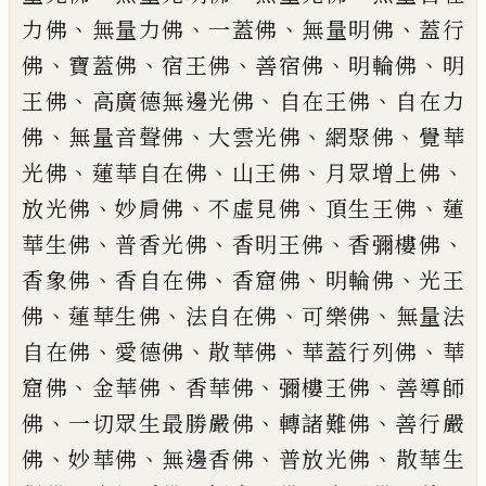
、
、
、
、
力佛
無量力佛
一蓋佛
無量明佛
蓋
行
、
、
、
、
、
佛
寶蓋佛
宿王佛
善宿佛
明輪佛
明
、
、
、
王佛
高廣德無邊光佛
自在王佛
自在力
、
、
、
、
佛
無量音聲佛
大雲光佛
網聚
佛
覺華
、
、
、
、
光佛
蓮華自在佛
山王佛
月
眾增上佛
、
、
、
、
放光佛
妙肩佛
不虛見佛
頂生王佛
蓮
、
、
、
、
華生佛
普香光佛
香明王
佛
香彌樓佛
、
、
、
、
香象佛
香自在佛
香窟
佛
明輪佛
光王
、
、
、
、
佛
蓮華生佛
法自在
佛
可樂佛
無量法
、
、
、
、
自在佛
愛德佛
散
華佛
華蓋行列佛
華
、
、
、
、
窟佛
金華佛
香
華佛
彌樓王佛
善導師
、
、
、
佛
一切眾生最
勝嚴佛
轉諸難佛
善行嚴
、
、
、
、
佛
妙華佛
無邊香佛
普放光佛
散華生