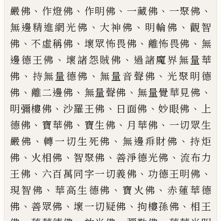
、
、
、
、
、
嚴佛
作燈佛
作明佛
一藏佛
一聚
佛
、
、
、
無邊精進網光佛
大神佛
明輪佛
觀智
、
、
、
、
佛
不虛稱佛
壞眾怖畏佛
離怖畏
佛
無
、
、
邊德王佛
壞諸怨賊佛
過諸魔界
無量華
、
、
、
佛
持無量德佛
無量音聲佛
光
聚明德
、
、
、
、
佛
離二邊佛
無量聲佛
無量覺
華見佛
、
、
、
、
明彌樓佛
沙羅王佛
日面佛
妙眼佛
上
、
、
、
、
德佛
寶華佛
寶生佛
月華
佛
一切眾生
、
、
、
嚴佛
轉一切生死佛
無邊
𬼐
財佛
持炬
、
、
、
、
佛
火相佛
智聚佛
善淨德
光佛
流布力
、
、
、
王佛
六百萬同字一切義佛
功德王明佛
、
、
、
現智佛
華高生德佛
寶火
佛
赤蓮華德
、
、
、
、
佛
善眾佛
壞一切疑佛
拘樓孫佛
相王