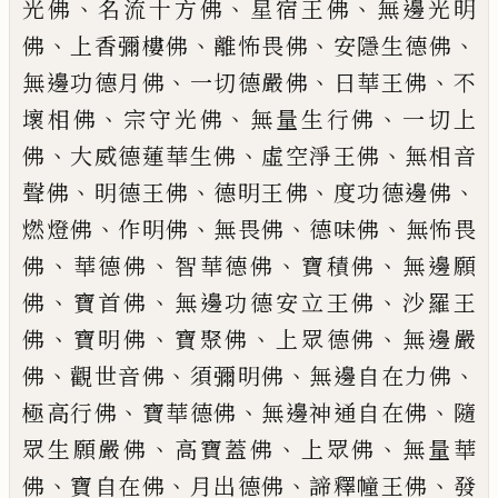
、
、
、
光佛
名流十方
佛
星宿王佛
無邊光明
、
、
、
、
佛
上香彌樓佛
離怖畏佛
安隱生德佛
、
、
、
無邊功德月佛
一切德嚴佛
日華王佛
不
、
、
、
壞相佛
宗守
光佛
無量生行佛
一切上
、
、
、
佛
大威德蓮
華生佛
虛空淨王佛
無相音
、
、
、
、
聲佛
明德
王佛
德明王佛
度功德邊佛
、
、
、
、
燃燈佛
作明佛
無畏佛
德味佛
無怖畏
、
、
、
、
佛
華
德佛
智華德佛
寶積佛
無邊願
、
、
、
佛
寶
首佛
無邊功德安立王佛
沙羅王
、
、
、
、
佛
寶
明佛
寶聚佛
上眾德佛
無邊嚴
、
、
、
、
佛
觀
世音佛
須彌明佛
無邊自在力佛
、
、
、
極高
行佛
寶華德佛
無邊神通自在佛
隨
、
、
、
眾
生願嚴佛
高寶蓋佛
上眾佛
無量華
、
、
、
、
佛
寶自在佛
月出德佛
諦釋幢王佛
發