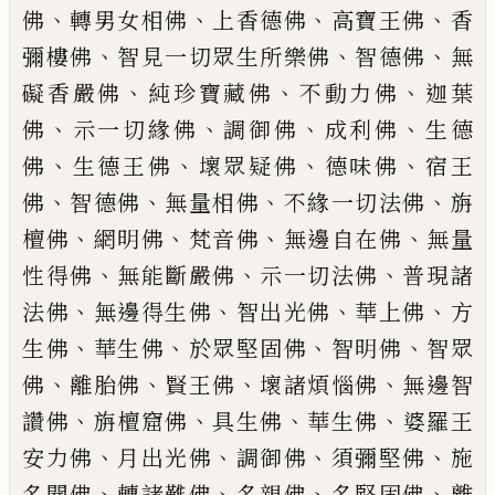
、
、
、
、
佛
轉男女相佛
上香德佛
高寶
王佛
香
、
、
、
彌樓佛
智見一切眾生所樂佛
智德佛
無
、
、
、
礙香嚴佛
純珍寶藏佛
不動
力佛
迦葉
、
、
、
、
佛
示一切緣佛
調御佛
成
利佛
生德
、
、
、
、
佛
生德王佛
壞眾疑佛
德
味佛
宿王
、
、
、
、
佛
智德佛
無量相佛
不緣
一切法佛
旃
、
、
、
、
檀佛
網明佛
梵音佛
無
邊自在佛
無量
、
、
、
性得佛
無能斷嚴佛
示
一切法佛
普現諸
、
、
、
、
法佛
無邊得生佛
智
出光佛
華上佛
方
、
、
、
、
生佛
華生佛
於眾
堅固佛
智明佛
智眾
、
、
、
、
佛
離胎佛
賢王
佛
壞諸煩惱佛
無邊智
、
、
、
、
讚佛
旃檀窟佛
具生佛
華生佛
婆羅王
、
、
、
、
安力佛
月出光
佛
調御佛
須彌堅佛
施
、
、
、
、
名聞佛
轉諸
難佛
名親佛
名堅固佛
離