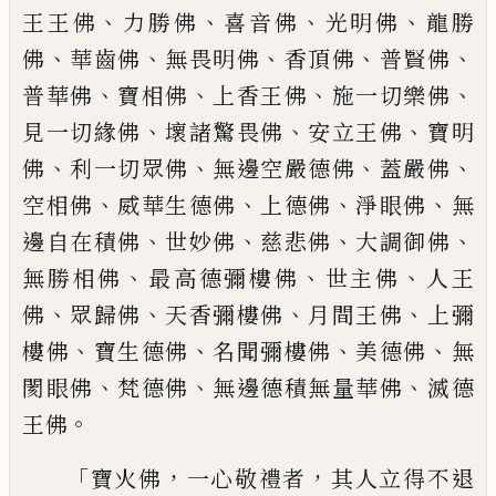
、
、
、
、
王王佛
力勝
佛
喜音佛
光明佛
龍勝
、
、
、
、
、
佛
華齒佛
無畏明佛
香頂佛
普賢佛
、
、
、
、
普華佛
寶
相佛
上香王佛
施一切樂佛
、
、
、
見一切緣
佛
壞諸驚畏佛
安立王佛
寶明
、
、
、
、
佛
利
一切眾佛
無邊空嚴德佛
蓋嚴佛
、
、
、
、
空相
佛
威華生德佛
上德佛
淨眼佛
無
、
、
、
、
邊
自在積佛
世妙佛
慈悲佛
大調御佛
、
、
、
無勝相佛
最高德彌樓佛
世主佛
人王
、
、
、
、
佛
眾歸佛
天香彌樓佛
月間王佛
上
彌
、
、
、
、
樓佛
寶生德佛
名聞彌樓佛
美德佛
無
、
、
、
閡眼佛
梵德佛
無邊德積無量華佛
滅德
。
王佛
「
，
，
寶火佛
一心敬禮者
其人立得不退