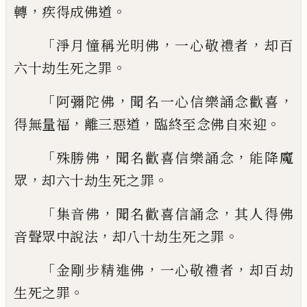
，
。
轉
疾得
成佛道
「
，
，
淨月憧稱光明佛
一心敬禮者
却百
。
六十劫
生死之罪
「
，
，
阿彌陀佛
聞名一心信樂誦念歡喜
，
，
。
得無量
福
離三惡道
臨終至念佛自來迎
「
，
，
殊勝佛
聞名歡喜信樂誦念
能降魔
，
。
眾
却六
十劫生死之罪
「
，
，
集音佛
聞名歡喜信誦念
其人得佛
，
。
音聲眾
中說法
却八十劫生死之罪
「
，
，
金剛步精進佛
一心敬禮者
却百劫
。
生死之
罪