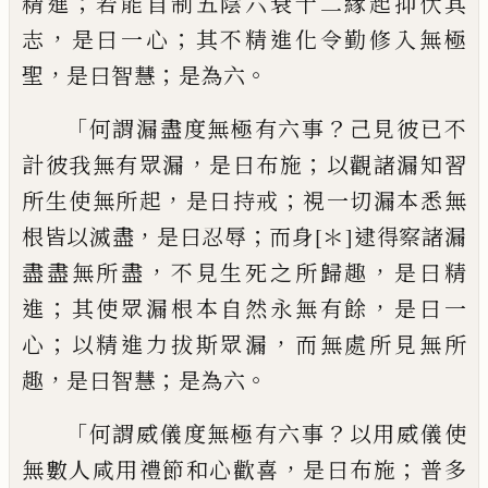
；
精進
若能自制五陰
六
衰
十二緣起
抑
伏其
，
；
志
是曰一心
其不
精進化令勤修入無極
，
；
。
聖
是曰智慧
是為六
「
？
何謂
漏
盡度無極有六事
己
見彼已不
，
；
計
彼我無有眾漏
是曰布施
以觀諸漏知習
，
；
所
生使無所起
是曰持戒
視一切漏本悉無
，
；
根
皆以滅盡
是曰忍辱
而身
[＊]
逮得察諸漏
，
，
盡
盡無所盡
不見生死之所歸趣
是曰精
；
，
進
其使眾漏根本自然永無有餘
是曰一
；
，
心
以
精進力拔斯眾漏
而無處所見無所
，
；
。
趣
是曰
智慧
是為六
「
？
何謂威儀度無極有六事
以
用威儀使
，
；
無數人
咸
用禮節和心歡喜
是曰
布施
普多