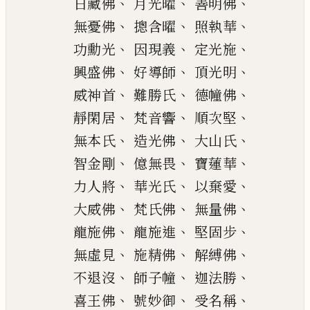
、
、
、
日藏佛
月光曜
善明佛
、
、
、
無憂佛
摠
含曜
照執華
、
、
、
功勳光
因現義
定
光
施
、
、
、
興盛佛
好導
師
頂光明
、
、
、
威神首
難勝氏
德幢佛
、
、
、
靜閑
居
梵音響
順次堅
、
、
、
無
本
氏
造
光佛
大山氏
、
、
、
智金剛
億
無畏
寶蓮華
、
、
、
力
人
將
華光氏
以
棄愛
、
、
、
大威
佛
梵氏佛
無量佛
、
、
、
龍施佛
龍施進
堅固步
、
、
、
無虛見
施精
佛
解縛佛
、
、
、
不退沒
師子幢
迦
法勝
、
、
、
喜王佛
號妙御
受
名稱