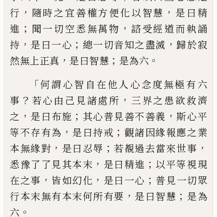
，
，
行
隨時之
宜善權方便化以智慧
是曰精
；
，
進
聞一切空
悉無萬物
諮受經道而執誦
，
；
，
持
是曰一心
總
一切音知之盡滅
歸於寂
，
；
。
然無上正真
是曰
智慧
是為六
「
何謂心
智
自在他人心念度
無極有六
？
，
事
若心由己見諸處所
三界之患
欲救濟
，
；
，
之
是曰布施
其心普見善不善義
斯心平
，
；
等不存有為
是曰持戒
觀諸因緣報
應之業
，
；
，
本無緣對
是曰忍辱
若覩過去當來
世事
，
；
悉豫了了見其本末
是曰精進
以
平
等視
現
，
，
；
在之事
皆如幻化
是曰一心
普見
一切眾
，
；
行本
末
無有本末何所
有
要
是曰
智慧
是為
。
六