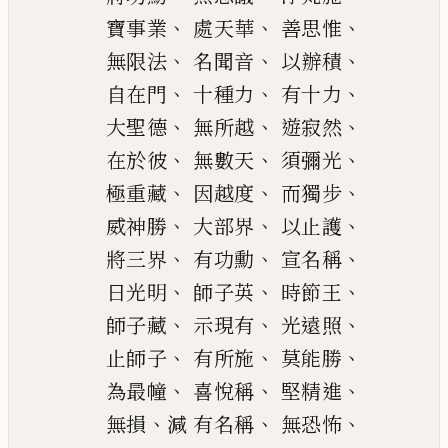
、
、
、
寶事業
處天華
善思惟
、
、
、
無限法
名聞
音
以
辦
積
、
、
、
自在門
十種力
有十
力
、
、
、
大聖
德
無所越
遊寂然
、
、
、
在於彼
無數天
須彌光
、
、
、
極重藏
因越度
而獨步
、
、
、
威神勝
大部界
以止護
、
、
、
將三
界
有功勳
宣名稱
、
、
、
日光明
師子英
時節王
、
、
、
師子藏
示現有
光遠照
、
、
、
止
師子
有所施
莫能勝
、
、
、
為最幢
喜悅稱
堅精進
、
、
、
無損
減
有名稱
無恐怖