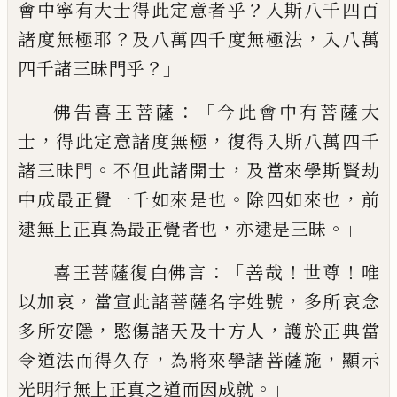
？
會中寧
有
大士得此定意者乎
入斯八千四百
？
，
諸度
無極耶
及八萬四千度無極法
入八萬
？」
四千
諸三昧門乎
：「
佛告喜王菩薩
今此會中有菩薩大
，
，
士
得此
定意諸度無極
復得入斯八萬四千
。
，
諸三昧
門
不但此諸開士
及當來學斯賢劫
。
，
中成最
正覺一千如來是也
除四如來也
前
，
。」
逮無上
正真為最正覺者也
亦逮是三昧
：「
！
！
喜王菩
薩復白佛言
善哉
世尊
唯
，
，
以加哀
當宣此
諸菩薩名字姓號
多所哀念
，
，
多所安隱
愍傷
諸天及十方人
護
於正典當
，
，
令道法而得久
存
為將來學諸菩薩施
顯示
。」
光明行無上正
真之道而因成就