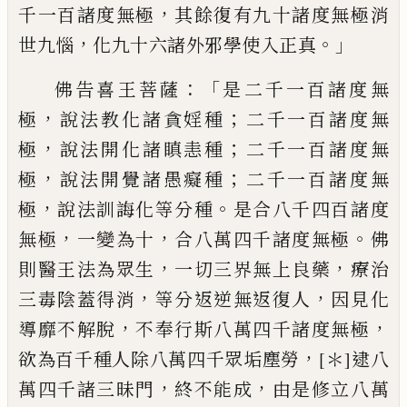
，
千一百諸度無極
其餘
復有九十諸度無極消
，
。」
世九惱
化九十六諸
外邪學使入正真
：「
佛告喜王菩薩
是二千一百諸度無
，
；
極
說
法
教化諸貪婬種
二千一百諸度無
，
；
極
說法開
化諸瞋恚種
二千一百諸度無
，
；
極
說法開覺
諸
愚癡種
二千一百諸度無
，
。
極
說法訓誨
化等分種
是合八千四百諸度
，
，
。
無極
一變為
十
合八萬四千諸度無極
佛
，
，
則醫王法為眾
生
一切三界無上良藥
療治
，
，
三毒陰蓋得
消
等分
返
逆無
返
復人
因見化
，
，
導靡不解
脫
不奉行斯八萬四千諸度無極
，
欲為百千
種人除八萬四千眾垢塵勞
[＊]
逮八
，
，
萬四
千
諸三昧門
終不能成
由是修立八萬