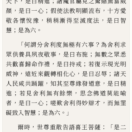
，
；
天下
是曰精進
諸魔官屬見之驚縮無當威
，
；
，
顏
是曰一心
假使法教
明
顯流布
十方愛
，
，
敬各懷悅豫
稍稍漸得至滅度法
是曰智
；
。
慧
是為六
「
？
何謂分舍利度無極有六事
為舍利
求
，
；
眾供養
具
夙夜敬事
是曰布施
無數之
眾悉
，
；
共歡喜歸命作禮
是曰持戒
若復示現
光明
，
，
；
威神
遠近來觀轉相化心
是曰忍辱
諸天
，
，
人民咸共踊躍
知
其至尊緣發道意
是曰精
；
，
進
若見舍利無有餘樂
思念佛道莫
能
喻
，
；
，
者
是曰一心
嗟歎舍利得妙辯才
而
無罣
；
。」
礙致入智慧
是為六
，
：「
爾時
世尊重散
告語喜王菩薩
是二