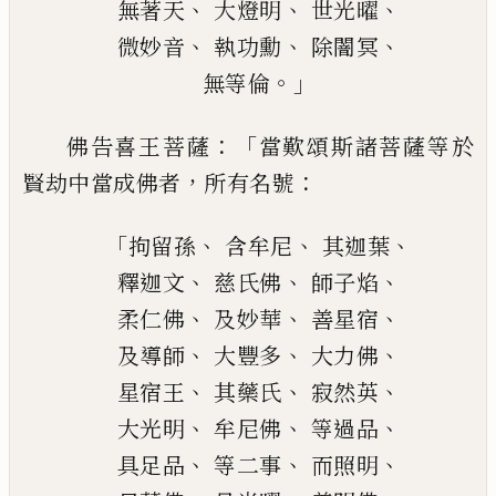
、
、
、
無著天
大
燈
明
世光曜
、
、
、
微妙音
執功勳
除闇冥
。」
無等倫
：「
佛告喜王菩薩
當歎頌斯諸菩薩等於
，
：
賢劫
中當成佛者
所有名號
「
、
、
、
拘留孫
含
牟尼
其迦葉
、
、
、
釋迦文
慈氏佛
師子焰
、
、
、
柔仁佛
及妙華
善星宿
、
、
、
及導師
大豐
多
大力佛
、
、
、
星宿王
其
藥氏
寂然英
、
、
、
大光明
牟尼佛
等過品
、
、
、
具足品
等二事
而照明