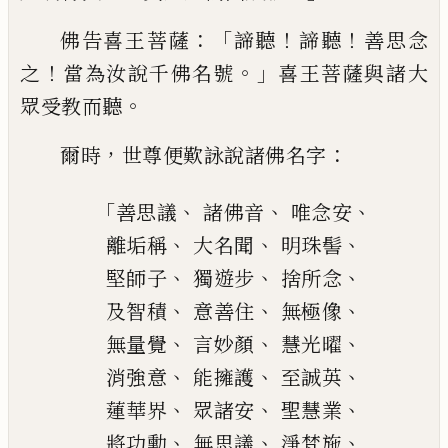
：「
！
！
佛告喜王菩薩
諦聽
諦聽
善思念
！
。」
之
當為汝說千佛名號
喜王菩薩與
諸大
。
眾受教而聽
，
：
爾時
世尊便歎詠說諸佛
名
字
「
、
、
、
善思
議
諸佛音
唯
念安
、
、
、
離垢稱
大名聞
明珠
髻
、
、
、
堅師子
獨遊步
捨所念
、
、
、
及智積
意善
住
無極像
、
、
、
無量覺
言妙顏
慧光曜
、
、
、
消強意
能擁護
至誠英
、
、
、
蓮華
界
眾諸安
聖慧業
、
、
、
將功勳
無思議
淨梵施