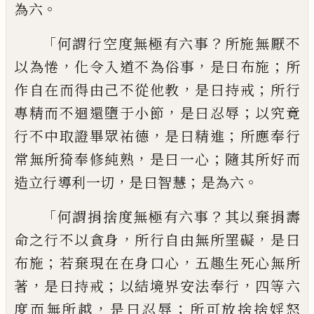
。
為六
「
？
何謂行空度無極有六事
所施無厭
不
，
，
；
以為惓
化
令
入道不為俗事
是曰布施
所
，
；
作自在而得由己不從他教
是曰持戒
所
行
，
；
專精而不迴還墮于小節
是曰忍辱
以
究竟
，
；
行不中取證畢眾祐德
是曰精進
所應
奉行
，
；
常無所猗奉修純
熟
是曰一心
隨其
所好而
，
；
。
造立行導利一切
是曰智慧
是為六
「
？
何謂捐捨度無極有六事
其以
棄捐
壽
，
，
命之
行不以貪身
所行自由無所罣礙
是曰
；
，
布施
若棄現在在身口心
五趣生死心無所
，
；
，
著
是曰持戒
以結境界安法奉行
四等六
，
；
度而
無所越
是曰忍辱
所可放捨捨婬怒