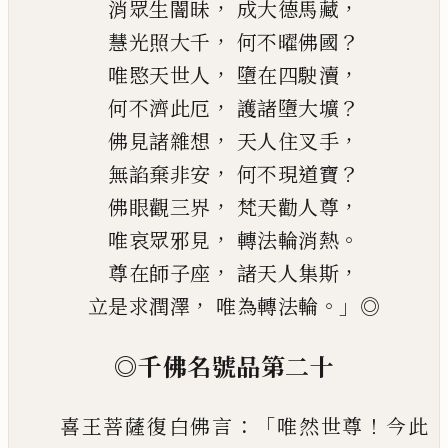
，
，
消眾生闇昧
成大德馬藏
，
？
慧光照大千
何不曜佛國
，
，
唯愍天世人
墮在四
駛
瀆
，
？
何不濟此厄
護諸墮
大
壙
，
，
佛見諸雜想
天人住叉手
，
？
無諂棄非安
何不現道寶
，
，
佛眼觀三界
梵天勸人尊
，
。
唯哀眾邪見
轉法輪消熱
，
，
尊在師子座
諸天人集斯
，
。」
立是求潤澤
唯為轉法
輪
◎
◎
千佛名號品第二十
：「
！
喜王菩薩復白佛言
唯然世尊
今此