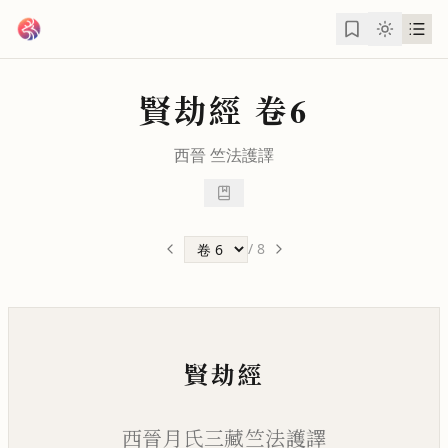
跳到主要內容
賢劫經
卷6
西晉
竺法護
譯
/
8
賢劫經
西晉月氏三藏竺法護譯