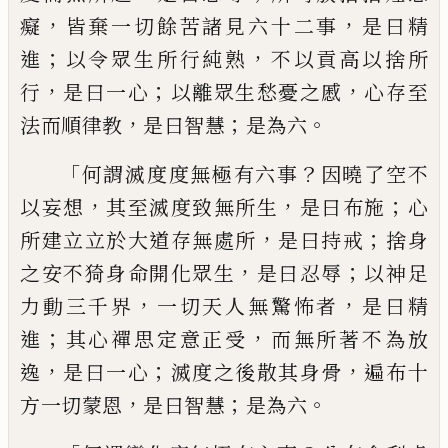
，
，
癡
皆
棄一切餘苦諸見六十二事
是曰精
；
，
進
以令
眾生所行純
熟
不以貢高以捨所
，
；
，
行
是曰
一心
以離眾生愁憂之慼
心存至
，
；
。
法而順律
教
是曰智慧
是為六
「
？
何謂滅度度無極有
六事
因曉了空不
，
，
；
以
妄
想
其至滅度致無
所生
是曰布施
心
，
；
所建立立於大道存無處
所
是曰持戒
捨身
，
；
之安不猗身命開化眾生
是曰忍辱
以神足
，
，
力動三千界
一切天人無
驚怖者
是曰精
；
，
進
其心禪思定意正受
而
無所著不為放
，
；
，
逸
是曰一心
滅度之後散其
身骨
遍布十
，
；
。
方一切蒙恩
是曰智慧
是為六