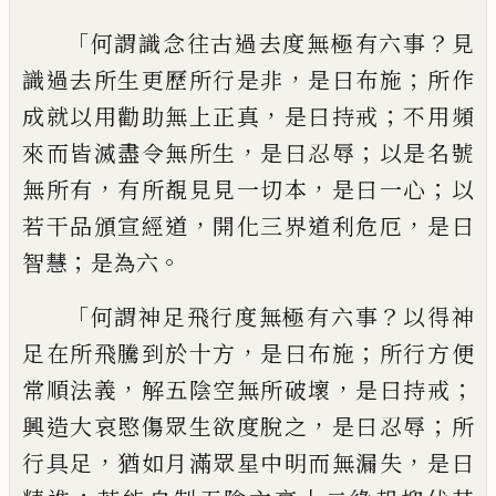
「
？
何謂識念往古過去度無極有
六事
見
，
；
識過去所生更歷所行是非
是曰布
施
所作
，
；
成就以用勸助無上正真
是曰持戒
不用頻
，
；
來而皆滅盡令無所生
是曰忍辱
以
是名
號
，
，
；
無所有
有所
覩
見見一切本
是曰
一心
以
，
，
若干品頒宣經道
開化三界
道
利
危厄
是曰
；
。
智慧
是為六
「
？
何謂神足飛行度
無極有六事
以得神
，
；
足在所飛
騰
到於十方
是曰布施
所行方便
，
，
；
常
順
法義
解五陰空
無所破壞
是曰持戒
，
；
興造大哀愍傷眾生欲
度脫之
是曰忍辱
所
，
，
行具足
猶如
月
滿眾
星中明而無漏失
是曰