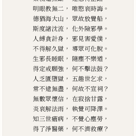
，
。
明眼教無二
唯愍哀時誨
，
，
德猶海大山
眾故
放
覺船
，
。
斯度諸
沈
流
化外險邪學
，
，
人縛貪計身
邪見害愛僕
，
。
不得解久獄
導
眾可化脫
，
，
生邪長睡眠
隨塵不樂道
，
？
得定戒願強
何不擊法鼓
，
，
人
乏匱
墮獄
五趣世
乞
求
，
？
常不逮無盡
何故不宣祠
，
，
無數眾懷信
在寂捨甘露
，
。
炎哀解法雨
執覺可降澤
，
，
知
三世瘡病
不覺心塵
勞
，
？
得了淨醫藥
何不濟
救療