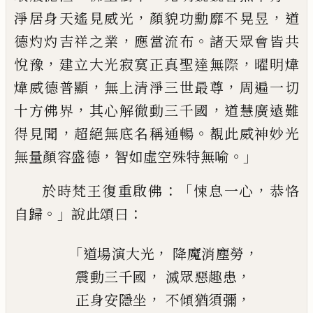
，
，
淨居身天
遙
見威光
顏貌功勳靡不
晃
昱
道
，
。
德灼灼吉祥之業
應當流布
諸天
眾會皆共
，
，
悅豫
建立大光寂寞
正真
聖達無
際
曜
明
煒
，
，
煒威德普顯
無上清淨三世最
尊
周遍一切
，
，
十方佛界
其心
解
徹動三千
國
道慧廣遠難
，
。
得見聞
超絕無底名稱通暢
覩此威神妙光
，
。」
無量顏容盛德
智如虛空殊
特無喻
：「
，
於
時
梵王
復
重啟佛
悚息一心
恭
恪
。」
：
自歸
說此頌曰
「
，
，
道場演大光
降魔消塵勞
，
，
震動三千國
滅眾惡趣患
，
，
正身安隱坐
不傾猶須彌