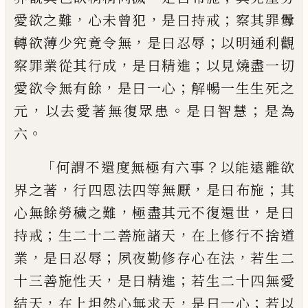
，
，
；
愛欲之難
心未曾犯
是曰持戒
察其罪釁
，
；
轉欲薄
少
究竟令無
是曰忍辱
以明通利觀
，
；
察
罪業從其行成
是曰精進
以見燒盡一切
，
；
愛欲令無有餘
是曰一心
解
暢一
生
生死之
，
。
；
元
以去愛著無復眾患
是
曰智慧
是為
。
六
「
？
何謂不還度無極有六事
以能遠離欲
，
，
；
界之著
行四恩法四等無厭
是
曰布施
其
，
，
心無餘勞穢之難
極盡其元不復
還世
是曰
；
，
持戒
生二十二善施諸天
在上
修行不捨道
，
；
，
業
是曰忍辱
夙夜勤修存心在
法
若生二
，
；
十三善施性天
是曰精進
若生
二十四無
愛
，
，
；
結
天
在上
坦
然心無求天
是
曰一心
若以