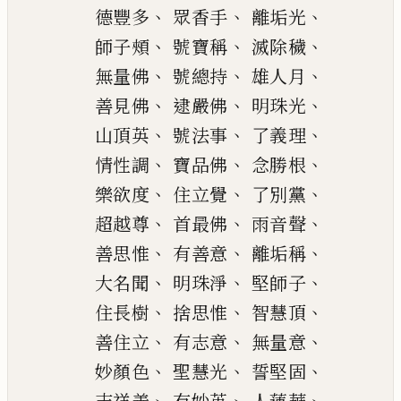
、
、
、
德豐多
眾香手
離垢
光
、
、
、
師子頰
號寶稱
滅除穢
、
、
、
無量佛
號總持
雄人月
、
、
、
善見佛
逮嚴佛
明珠光
、
、
、
山頂英
號法事
了義理
、
、
、
情性調
寶品佛
念勝根
、
、
、
樂欲度
住立覺
了別
黨
、
、
、
超越尊
首最佛
雨音聲
、
、
、
善思惟
有善意
離垢稱
、
、
、
大
名聞
明珠淨
堅師子
、
、
、
住
長樹
捨思惟
智慧頂
、
、
、
善住立
有志意
無量意
、
、
、
妙顏色
聖慧光
誓堅固
、
、
、