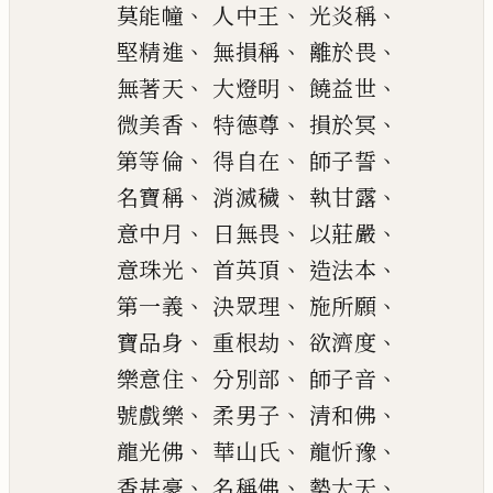
、
、
、
莫能幢
人中王
光炎稱
、
、
、
堅精進
無損稱
離於畏
、
、
、
無著天
大
燈
明
饒益世
、
、
、
微美香
特
德尊
損於冥
、
、
、
第等倫
得自在
師子誓
、
、
、
名寶稱
消滅穢
執甘露
、
、
、
意中月
日無
畏
以莊嚴
、
、
、
意珠光
首英
頂
造法本
、
、
、
第
一
義
決眾理
施所願
、
、
、
寶品身
重根劫
欲
濟度
、
、
、
樂意住
分別部
師子音
、
、
、
號戲樂
柔男子
清和佛
、
、
、
龍光佛
華山氏
龍忻豫
、
、
、
香甚豪
名稱佛
勢大天