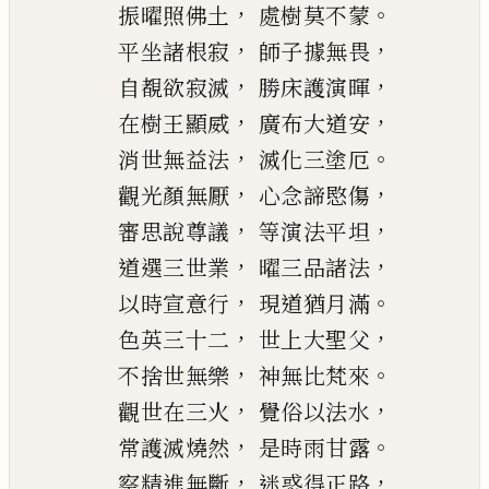
，
。
振曜
照
佛土
處樹莫不蒙
，
，
平坐諸根寂
師子據無畏
，
，
自覩欲寂滅
勝
床
護演
暉
，
，
在樹王顯威
廣布
大
道安
，
。
消世無益法
滅化三塗厄
，
，
觀光顏無厭
心念諦愍傷
，
，
審思說尊
議
等演法平
坦
，
，
道選三世業
曜三品諸法
，
。
以時宣意行
現
道猶月滿
，
，
色
英
三十二
世上大聖父
，
。
不捨
世無
樂
神無比梵來
，
，
觀世在三火
覺俗以法水
，
。
常護
滅
燒
然
是時雨甘露
，
，
察精進無斷
迷惑得正路