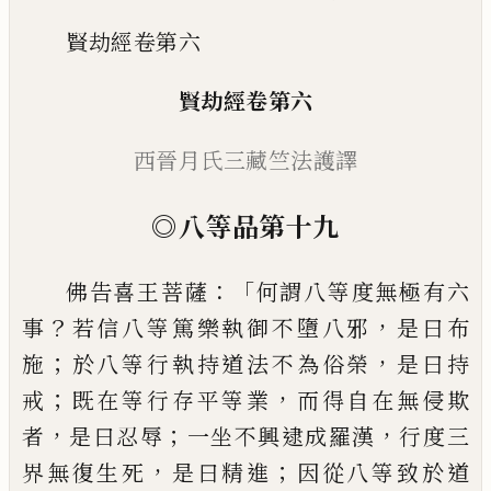
賢劫經卷第六
賢劫經
卷第六
西晉月氏三藏竺法護譯
◎
八等品第十九
：「
佛告喜王菩薩
何謂八等度無極有六
？
，
事
若
信八等篤樂執御不墮八邪
是曰布
；
，
施
於八
等
行執持道法不為俗榮
是曰持
；
，
戒
既在等
行存平等業
而得自在無侵
欺
，
；
，
者
是曰忍
辱
一坐不興
逮
成羅漢
行度三
，
；
界無復生死
是曰精進
因從八等致於道