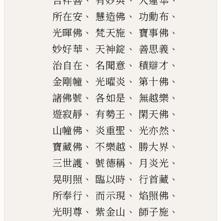
吉祥善
有妙英
人蓮華
、
、
、
所在安
慧造佛
功勳布
、
、
、
光
暉
佛
梵天施
寶事佛
、
、
、
妙好華
天神
錠
善思義
、
、
、
治自在
名聞意
積辯才
、
、
、
金剛幢
光曜炎
第十佛
、
、
、
諸佛號
各如是
無越樂
、
、
、
遊寂靜
有
勢
王
閑天佛
、
、
、
山幢佛
炎重聖
光
亦
然
、
、
、
寶藏佛
不樂越
勝大界
、
、
、
三世護
號德稱
月
炎光
、
、
、
晃
明照
臨以時
行
首藏
、
、
、
所奉行
而示現
焰照佛
、
、
、
光明尊
紫金山
師子施