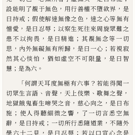
，
，
設能
明了覩于無色
用行善權不墮欲界
是
；
，
曰持
戒
假使解達無像之色
達之心等無有
，
；
憎愛
是曰忍辱
以察生死往來周旋眾難之
，
；
患不
以拘畏
是曰精進
其
覩
無
念等
一切
，
，
；
思
內外無礙無有所歸
是曰一心
若視寂
，
，
然其
心惔怕
猶如虛空不可限量
是曰智
；
。
慧
是
為六
「
？
何謂天耳度無極有六事
若能得聞一
、
，
、
，
切眾生言語
音聲
天上伎樂
歌舞之聲
，
，
地獄餓
鬼畜生啼哭之音
慈心向之
是曰布
；
，
施
使
人得聽細微之響
了一切言悉空無
，
；
，
辭
是曰
持戒
一切所行悉隨道業
不隨外
，
；
學六十二
見
是曰忍辱
若以
口
宣心念是