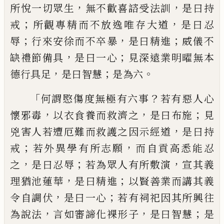
，
，
所悅一切眾生
無不
歡喜
諮受
法訓
是曰持
；
，
戒
所觀專精而不放逸唯存大
道
是曰忍
；
，
；
辱
行來安徐而不卒暴
是曰精
進
威儀不
，
；
缺禮節備具
是曰一心
見深遠
業明曜無本
，
；
。
德行具足
是曰智慧
是為六
「
？
何謂愍傷度無極有六事
若有惡人心
，
，
；
懷邪
毒
以衣食養而救濟之
是曰布施
見
，
兇
害人若遭厄難而救護之因示經道
是曰持
；
，
戒
若外異學有所志願
而自貢高悉能
忍
，
；
，
之
是曰忍辱
若為眾人有所敷
演
宣其義
，
；
理猶池蓮華
是曰精進
以賢善業而講其義
，
；
令自
調
伏
是曰一心
若有祠祀因其所興
往
，
，
；
為說法
言如審諦化
裸形
子
是曰智慧
是