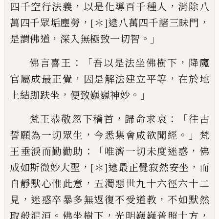
，
，
四千空
行法義
以
是
化導百千種人
消除八
，
，
萬四
千眾垢塵勞
[＊]
逮八萬四千諸三昧門
，
。」
是
謂
佛道
深入無極致一切智
：「
，
佛言喜王
吾以
是法坐佛樹下
降魔
，
，
官屬成最正覺
因是解
法建立
平
等
在於地
，
。」
上
結
跏
趺坐
便致
巍巍神妙
，
：
「
梵王
恭
敬忽下稽首
歸命求哀
往古
，
。」
誓願為一切眾生
今悉集會咸欲聞
經
梵
：「
，
王垂淚而勤勸助
唯濟一切未度迷惑
佛
，
，
成如斯微妙大聖
[＊]
逮最正覺寂然安坐
而
，
自靜默心惟此意
五濁惡世九十六徑六十
二
，
，
見
迷惑卒暴多無
返
復不受道教
不如
默然
。
，
，
取般泥洹
佛坐樹下
光明巍巍普照十
方