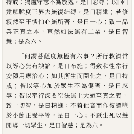
；
，
；
持戒
獨處守志不為放逸
是
曰忍辱
以
[＊]
，
；
逮解脫度三界去無復結縛
是
曰精進
若修
，
；
寂然至于惔怕心無所著
是曰
一心
致一品
，
，
業
正真之本
亘然如法無有
二業
是曰智
；
。
慧
是為六
「
？
何謂菩薩度無極
有六事
所行救濟常
，
；
以等心無有
諛
諂
是
曰布施
得致和性常行
；
，
安隱用療治心
如其
所生而開化之
是曰持
；
，
戒
若以等心加於眾
生不為傷害
是曰忍
；
，
辱
若以奉行深要空法
無上大道至真之義
，
；
致一切智
是曰精進
不猗他
音
而
作
復還墮
，
；
於小節正受平等
是曰一心
不厭生死以慧
，
；
。
開導一切眾生
是
曰智慧
是為六