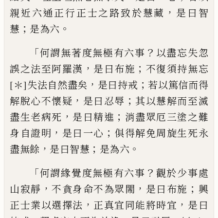
，
親近六通
正
行正士之路致於
慧藏
是曰智
；
。
慧
是為六
「
？
何謂無著度無極
有六事
以盡
忘
失忽
，
；
誤
之法至阿羅漢
是
曰布施
不復須
持
無忘
，
；
[＊]
失法自然盡矣
是
曰持戒
若以篤信而得
，
；
解脫心不懷疑
是曰
忍辱
其
以
慧解而至滅
，
；
盡生老病死
是曰
精進
消盡眾厄三塗之難
，
；
身自證明
是曰
一心
俱得解
免
周旋生死永
，
；
。
盡無餘
是曰
智慧
是為六
「
？
何謂緣覺度無極有六事
觀
於少事
處
，
，
；
山
寂靜
不貪身命不為眾閙
是
曰布施
興
，
，
正士業以選擇法
正真宜同能
將時宜
是曰