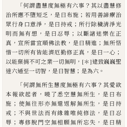
「
？
何謂盡慧度無極有六事
其以盡慧修
，
；
治所應不墮短乏
是曰布施
若
用善諦療治
，
；
眾行身口意淨
是曰持戒
所行
除穢清淨
光
，
；
明而無有
想
是曰忍辱
以斷
諸迷樂在正
，
，
；
真
宣所當宜順佛法教
是曰精
進
無所悋
，
；
惜一切所有皆能濟厄勤修正真
是曰一心
，
以能棄捐
不可之
業一切無明
[＊]
逮致巍巍聖
，
；
。
達六通至一切智
是曰智慧
是為六
「
？
何謂無所生慧度無極有六事
其愛
欲
，
，
本
報
欲起者
曉了悉空慧無所生
是曰
布
；
，
施
使無往形亦無還
返
解無所生
是曰
持
；
，
戒
不
與
世法而有緣雜唯純修法
是曰忍
；
，
辱
專修脫門空無
相
願無所
忘
失
是曰精