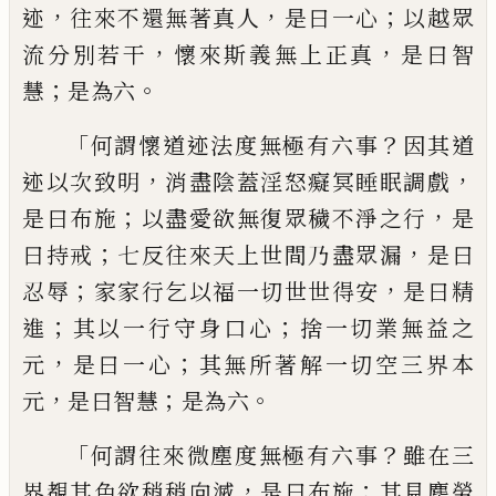
，
，
；
迹
往來不還無
著
真人
是曰一心
以越眾
，
，
流分別若干
懷來
斯義無上正真
是曰智
；
。
慧
是為六
「
？
何謂
懷
道迹法度無極有六事
因其道
，
，
迹以次致明
消盡陰蓋淫怒癡冥睡眠調戲
；
，
是曰布施
以
盡愛欲無復眾穢不淨之行
是
；
，
曰持
戒
七反
往來天上
世
間乃盡眾漏
是曰
；
，
忍辱
家家
行乞以福一切世
世
得安
是曰精
；
；
進
其以
一行守身口心
捨一切業無益之
，
；
元
是曰一
心
其無所著解一切空三界本
，
；
。
元
是曰智
慧
是為六
「
？
何謂往來
微塵
度無極有六事
雖在三
，
；
界覩其色欲稍稍向
滅
是曰布施
其見塵勞