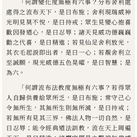
「
？
何謂變化度無極有六事
分布舍利處
，
；
處得
之流布天下
是曰布施
舍利
現
瑞威神
，
；
光
明
見莫不悅
是
曰
持戒
眾生見變心抱喜
，
；
歡
因發道心
是曰忍辱
諸天見威功德巍巍
，
；
，
勸之代喜
是曰精進
若見仙足舍利放光
，
；
其衣毛起淚即出者
是曰一心
若覩舍利立
，
，
；
至誠願
現光威德五色晃曜
是曰智慧
是
。
為六
「
？
何謂流布法教度無極有六事
若得眾
，
；
人自歸供養給
眾所
乏
是曰布施
常守己
心
，
，
；
令無所生
其無所生則無所滅
是曰持戒
，
，
若無所有見其三界
佛法人物一切自然
是
；
，
曰忍辱
能令經典道法訓教
流在天上周遍