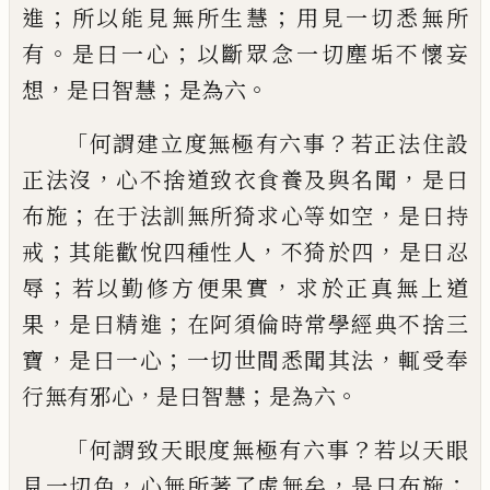
；
；
進
所以能見無所生慧
用見一切悉無所
。
；
有
是曰一心
以斷眾念一切塵垢不懷
妄
，
；
。
想
是曰智慧
是為六
「
？
何謂建立度無極有六事
若正法
住
設
，
，
正法沒
心不捨道致衣食養及
與名聞
是曰
；
，
布施
在于法訓無所猗求心等
如空
是曰持
；
，
，
戒
其能歡
悅
四種
性
人
不
猗於四
是曰忍
；
，
辱
若以勤修方便果實
求
於正真無上道
，
；
果
是曰精進
在阿須倫時常
學經典不捨三
，
；
，
寶
是曰一心
一切世間悉聞
其法
輒受奉
，
；
。
行無有邪心
是曰智慧
是為
六
「
？
何謂致天眼度無極有六事
若以天眼
，
，
；
見
一切色
心無所著了虛無矣
是曰布施