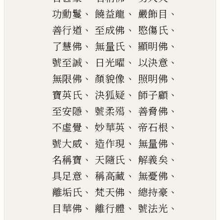
、
、
、
功勳鬘
饒益龍
嚴飾目
、
、
、
善行道
至
成
佛
愍傷氏
、
、
、
了慧佛
無量氏
顯明佛
、
、
、
號至誠
日光曜
以決意
、
、
、
無限佛
顏貌像
照明佛
、
、
、
寶英氏
決狐疑
師子顧
、
、
、
至安隱
號柔
𭮦
善
脅
佛
、
、
、
不虛覺
妙華英
帝
石根
、
、
、
號大威
造作現
無量佛
、
、
、
名稱寶
天隨氏
解義矣
、
、
、
具足意
稱高藏
無憂佛
、
、
、
離垢氏
梵天佛
總持豪
、
、
、
目華佛
離行體
號法光