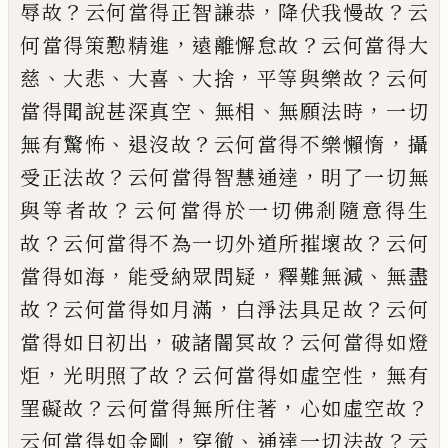
？
，
？
辱故
云何當得正智謙恭
降伏我
慢故
云
，
？
何當得策懃精進
遠離懈怠故
云何
當得大
、
、
、
，
？
慈
大悲
大喜
大捨
平等與樂故
云何
、
、
，
當得聞說甚深真空
無相
無願法時
一切
、
？
，
無
有驚怖
退沒故
云何當得不樂懶惰
攝
？
，
受正
法故
云何當得智慧通達
明了一切無
？
與等
者故
云何當得於一切佛剎隨意得生
？
？
故
云
何當得不為一切外道所摧壞故
云何
，
，
、
當得
如海
能受納眾問疑
釋難無減
無盡
？
，
？
故
云何
當得如月滿
白淨法具足故
云何
，
？
當得如日
初出
破諸闇冥故
云何當得如燈
，
？
，
炬
光明照
了故
云何當得如虛空性
無有
？
，
？
罣礙故
云何
當得無所住著
心如虛空故
，
、
？
云何當得如金
剛
穿徹
通達一切法故
云