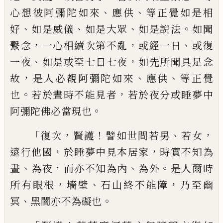
、
、
心想彼阿彌陀如來
應供
等正覺
如是相
、
、
、
。
好
如是威儀
如是大眾
如是說法
如
聞
，
，
、
繫念
一心相續次第不亂
或經一日
或復
、
，
一夜
如是或至七日七夜
如先所聞具足念
，
、
、
故
是人必覩阿彌陀如來
應供
等正覺
。
，
也
若
於晝時不能見者
若於夜分或睡夢中
。
阿彌
陀佛必當現也
「
，
！
、
，
復次
賢護
譬如世間若男
若
女
，
，
遠行他國
於睡夢中見本居家
時實不知
為
、
，
、
。
晝
為夜
而亦不知為內
為外
是人爾時
，
、
，
所
有眼根
墻壁
石山終不能障
乃至幽
、
。
冥
黑闇
亦不為礙也