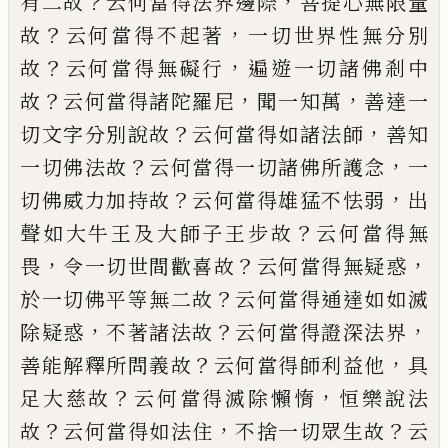
？
，
有二故
云何
當得法界邊際
菩提心無限量
？
，
故
云何當得
不起著
一切世界性無分別
？
，
故
云何當得無
礙行
遍遊一切諸佛剎中
？
，
，
故
云何當得諸陀
羅尼
聞一知萬
善達一
？
，
切文字分別說故
云
何當得如諸法師
善知
？
，
一切佛法故
云何當
得一切諸佛所護念
一
？
，
切佛威力加持故
云
何當得雄猛不怯弱
出
？
聲如大牛王及大師
子王步故
云何當得無
，
？
，
畏
令一切世間歡喜
故
云何當得無疑惑
？
於一切佛平等無二故
云何當得通達如如滅
，
？
，
除疑惑
不著諸法故
云何當得證深法界
？
，
善能解釋所問義故
云
何當得師利益他
具
？
，
足大慈故
云何當得滅
除懶惰
恒樂說法
？
，
？
故
云何當得如法住
不捨
一切眾生故
云