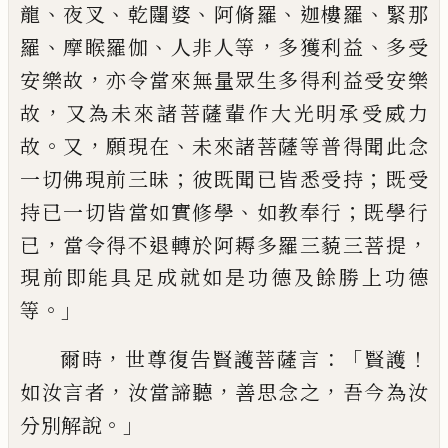
、
、
、
、
、
龍
夜叉
乾闥婆
阿脩羅
迦樓羅
緊那
、
、
，
、
羅
摩睺羅伽
人非人等
多獲利
益
多受
，
安樂故
亦令當來無量眾生多得利
益
受
安樂
，
故
又為未來諸菩薩輩作大光明
承
受
威力
。
，
、
故
又
願現在
未來諸菩薩等普得
聞此念
；
；
一切佛現前三昧
彼既聞已皆悉受
持
既受
、
；
持已一切皆當如實修學
如教奉行
既學行
，
，
已
當令得不退轉於阿耨多羅三藐三
菩提
現前即能具足成就如是功德及餘勝
上功德
。」
等
，
：「
！
爾時
世尊復告賢護菩薩言
賢護
，
，
，
如
汝
言
者
汝當諦聽
善思念之
吾今為汝
。」
分別解
說