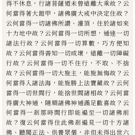
，
？
得
不休息
行諸菩薩道未曾遠離大乘故
云
，
？
何
當得著大鎧甲
諸佛廣大戒中決定住故
、
，
云
何當得一切諸佛所讚
灌頂
住於諸如來
？
，
十
力地中故
云何當得一切所想
通達一切
？
，
諸
法行故
云何當得一切算數
巧方便知
？
，
故
云
何當得善知一切成壞
遠離一切障礙
？
，
、
行故
云何當得一切不住行
不取
不捨
？
，
？
故
云何當
得一切大施主
能施無悔故
云
，
？
何當得入諸
法海
能施勝上法寶藏故
云何
，
？
當得一切世
間行
能
捨
世間諸相故
云何當
，
？
得廣大神
通
隨順諸佛神通滿足歡喜故
云
何當得一
剎那時間行即能遍至一切諸佛前
？
故
復云
何當得住此佛剎遍見一切十方諸
、
、
，
佛
聽聞正
法
供養眾僧
非但未得出世六