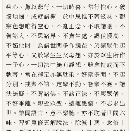
、
、
、
。
慈心
薰以悲行
一切時喜
常行捨心
破
，
，
。
壞煩
惱
成就諸禪
於中思惟不著滋味
觀
，
、
、
察色想
唯得空心
不亂正念
不取諸陰
不
、
、
。
，
著諸入
不
思諸界
不貪生處
調伏慢高
，
。
不妬他財
為諸
世間多作饒益
於諸眾生起
、
、
平等心
又於眾
生生父母想
亦於眾生所作
。
，
一子心
一切法
中無有諍想
雖念持戒而不
，
。
，
執著
常在禪定
亦無躭染
好樂多聞
不起
，
、
、
。
分別
戒聚不缺
定
聚不動
智聚不妄
諸
，
、
、
、
法無疑
不
背諸佛
不謗
正法
不壞眾僧
。
、
，
不好乖離
親近眾聖
遠離愚
癡
不志求出
。
，
，
世
雖聞語言
意不樂聽
亦不耽
著世間六
。
，
、
味
習近熏修五解脫法
除滅十惡
念修十