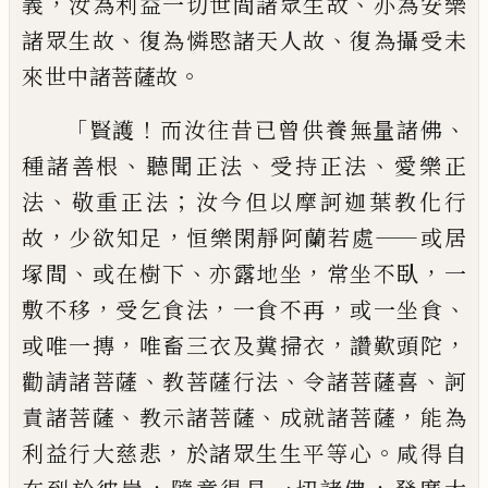
，
、
義
汝為利
益一切世間諸眾生故
亦為安樂
、
、
諸眾生故
復為憐愍諸天人故
復為攝受未
。
來世中諸
菩薩故
「
！
、
賢護
而汝往昔已曾供養無量諸佛
、
、
、
種諸善根
聽聞正法
受持正法
愛樂正
、
；
法
敬
重正法
汝今但以摩訶迦葉教化行
，
，
——
故
少欲
知足
恒樂閑靜阿蘭若處
或居
、
、
，
，
塚間
或在樹
下
亦露地坐
常坐不臥
一
，
，
，
、
敷不移
受乞食法
一食不再
或一坐食
，
，
，
或唯一摶
唯畜三衣及
糞掃衣
讚歎頭陀
、
、
、
勸請諸菩薩
教菩薩行法
令諸菩薩喜
訶
、
、
，
責諸菩薩
教示諸菩薩
成就
諸菩薩
能為
，
。
利益行大慈悲
於諸眾生生平
等心
咸得自