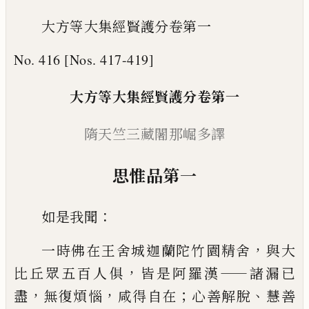
大方等大集經賢護分卷第一
No. 416 [Nos. 417-419]
大方等大集
經
賢護
分
卷第一
隋天竺三藏闍那崛
多
譯
思
惟品第
一
：
如是我聞
，
一時佛在王舍城迦蘭陀竹園精
舍
與大
，
——
比丘眾五百人俱
皆是阿羅漢
諸漏
已
，
，
；
、
盡
無復煩惱
咸得自在
心善解脫
慧善