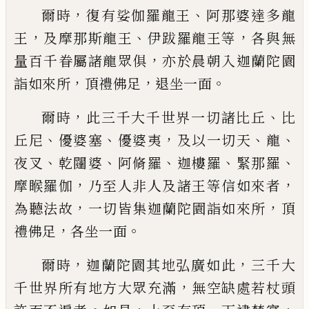
，
、
爾時
復有
娑
伽羅龍王
阿那婆達多龍
，
、
，
王
及
摩那斯龍王
伊跋羅龍王等
各與無
，
量百千
眷屬諸龍眾俱
亦於晨朝入迦蘭陀園
，
，
。
詣如
來所
頂禮佛足
退坐一面
，
、
爾時
此三千大千世界一切諸比丘
比
、
、
，
、
、
丘尼
優婆塞
優婆夷
及以一切天
龍
、
、
、
、
、
夜叉
乾闥婆
阿脩羅
迦樓羅
緊那羅
，
，
摩睺羅伽
乃至人非
人及諸王等信如來者
，
，
為聽法故
一切皆集
迦蘭陀園詣如來所
頂
，
。
禮佛足
各坐一面
，
，
爾時
迦蘭陀園其地弘廣如此
三千大
，
千世
界所有地方大眾充滿
無空缺處若杖頭