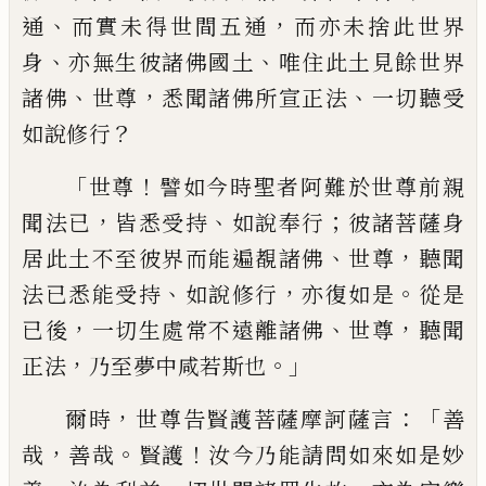
、
，
通
而實未得
世間五通
而亦未捨此世界
、
、
身
亦無生彼諸
佛國土
唯住此土見餘世界
、
，
、
諸佛
世尊
悉聞
諸佛所宣正法
一切聽受
？
如說修行
「
！
世尊
譬
如今時聖者阿難於世尊前親
，
、
；
聞法已
皆悉
受持
如說奉行
彼諸菩薩身
、
，
居此土不至彼
界而能遍覩諸佛
世尊
聽聞
、
，
。
法已悉能受持
如說修行
亦復如是
從是
，
、
，
已後
一切生處常
不遠離諸佛
世尊
聽聞
，
。」
正法
乃至夢中咸若
斯也
，
：「
爾時
世尊告賢護菩薩摩訶薩言
善
，
。
！
哉
善哉
賢護
汝今乃能請問如來如是妙