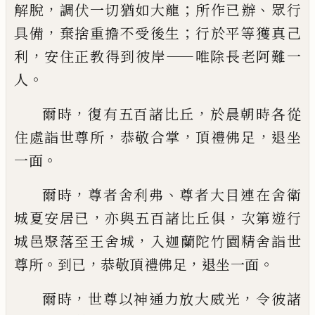
，
；
、
解
脫
調伏一切猶如大龍
所作已辦
眾行
，
；
具備
棄捨重擔不受後生
行於平等獲真己
，
——
利
安
住正教得到彼岸
唯
除長老阿難一
。
人
，
，
爾時
復有五百諸比丘
於晨朝時各從
，
，
，
住處詣世
尊所
恭敬合掌
頂禮佛足
退坐
。
一面
，
、
爾時
尊者舍利弗
尊者大目連在舍衛
，
，
城夏
安居已
亦與五百諸比丘俱
次第遊行
，
城邑
聚落至王舍城
入迦蘭陀竹園精舍詣世
。
，
，
。
尊
所
到已
恭敬頂禮佛足
退坐一面
，
，
爾時
世尊以神通力放大威光
令彼諸