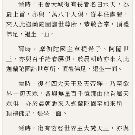
，
，
爾時
王舍大城復有長者名曰水天
為
，
，
，
最上
首
亦與二萬八千人
俱
從本住處發
，
，
來入此
迦蘭陀園詣世尊所
恭敬合掌
頂禮
，
。
佛足
退
坐一面
，
、
爾時
摩伽陀國主韋提希子
阿闍世
，
，
王
亦與
百千諸眷屬俱
於晨朝時亦來入此
，
，
。
迦蘭陀
園詣世尊所
頂禮佛足
退坐一面
，
，
爾時
復有四大天王及天帝釋
乃至欲
，
界一
切天眾
各與無量百千億那由他眷屬天
，
，
眾
俱
亦於晨朝悉來
入
迦蘭陀園至如來所
，
。
頂禮佛足
退坐一面
，
，
爾時
復有娑婆世界主大梵天王
亦與