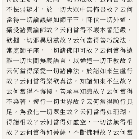
，
？
不怯弱辯才
於一切大眾中無怖畏故
云何
，
、
當得一切論議辯如師子王
降伏一切外
道
？
，
攝受諸異論師故
云何當得不壞本誓莊
嚴
？
、
欲摧一切邪異朋黨故
云何當得善巧說
法
，
？
常處師子座
一切諸佛印可故
云何當得
遠
，
？
離一切世間無義語言
以通達一切正教
故
，
云何當得深愛一切諸佛法
於諸如來生
處行
？
，
？
故
云何當得樂欲真法
知諸如來不生
故
，
？
云何當得不懈慢
善承事知識故
云何當
得
，
？
不染著
遊行一切世界故
云何當得願行
具
，
？
，
足
為教化一切眾生故
云何當得如珊瑚
？
，
得諸相故
云何當得如虛空
一切法無得相
？
，
？
故
云何當得如菩薩
不斷佛種故
云何當