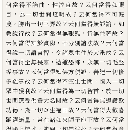
，
？
何當得不諂曲
性淳直故
云
何當得如眼
，
？
目
為一切世間燈明故
云何當
得不可輕
，
？
，
蔑
勝出一切三界故
云何當得無
諍論
如
？
，
？
教說行故
云何當得無艱難
行無住
著故
，
？
云何當得知於實際
不分別諸法故
云
何當
，
？
得說一切
語言
智
令諸眾生住於大乘
故
云
，
，
何當得至無畏處
遠離恐怖
永無一切
毛竪
？
，
等事故
云何當得知佛方便說
善達一
切修
？
，
多羅等故
云何當得不空生世間
恒入
一切
？
，
眾中獲利故
云何當得為一切智首
於
一切
？
世間應受供養大名聞故
云何當得無邊
讚歎
，
？
功德
為一切眾生福田故
云何當得大
歡喜
，
？
踊躍無量
常在諸如來師子座下故
云
何當
，
？
得勝上辯才
能問一切佛法故
云何當
得意