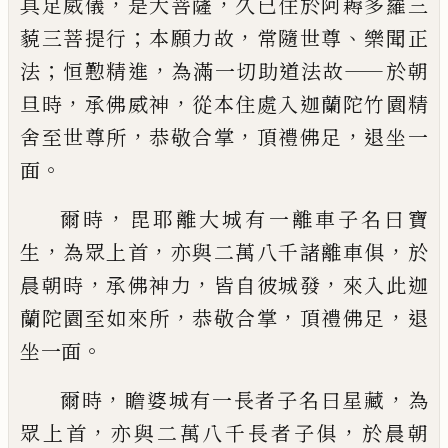
，
，
具足威儀
是大菩薩
久已住於阿耨多羅三
；
，
、
藐三菩提
行
本願力故
常隨世尊
樂聞正
；
，
——
法
恒懃精進
為滿一切助道法故
於朝
，
，
旦時
承佛威神
從
本住處入迦蘭陀竹園精
，
，
，
舍至世尊所
恭敬
合掌
頂禮佛足
退坐一
。
面
，
爾時
毘耶離大城有一離車子名曰寶
，
，
，
生
為
眾上首
亦與二萬八千諸離車俱
於
，
，
，
晨朝時
承佛神力
皆自彼城發
來入此迦
，
，
，
蘭陀園至
如來所
恭敬合掌
頂禮佛足
退
。
坐一面
，
，
爾時
瞻婆城有一長者子名曰星藏
為
，
，
眾上
首
亦與二萬八千長者子俱
於晨朝