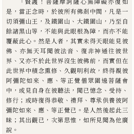
「
！
賢護
菩薩摩訶薩心無障礙亦
復如
，
，
，
是
當正念時
於彼所有佛剎中間
凡是
一
，
、
，
切須彌山王
及鐵圍山
大鐵圍山
乃至自
，
，
餘諸黑山等
不能與此眼根為障
而亦不能
。
，
覆蔽此心
然
是
人者
其實未得天眼能見彼
、
、
佛
亦無天耳聞彼法音
復非神通往彼世
、
，
界
又亦不於此世界沒生彼佛前
而實但在
、
，
此
世界中積念熏修
久觀明利故
終得覩彼
、
、
阿
彌陀如來
應
等正覺僧眾圍遶菩薩會
，
，
、
、
中
或
見自身在彼聽法
聞已憶念
受持
；
、
、
修行
或時
復得恭敬
禮拜
尊承供養彼阿
、
、
。
彌陀如來
應
等
正覺已
是人然後起此三
；
，
，
昧
其出觀已
次第
思惟
如所見聞為他廣
。
說