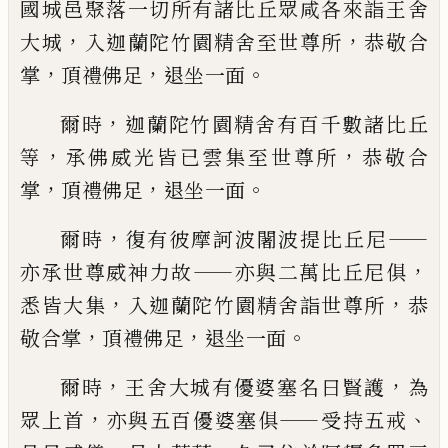
國城
邑聚落一切
所
有諸比丘眾咸各來詣王舍
，
，
大城
入迦蘭陀竹園精舍至世尊所
恭敬合
，
，
。
掌
頂禮佛足
退坐一面
，
爾時
迦蘭陀竹園精舍有百千數諸比丘
，
，
等
承佛威光皆已雲集至世尊所
恭敬合
，
，
。
掌
頂
禮佛足
退坐一面
，
——
爾時
復有彼摩訶波闍波提比丘尼
——
，
亦承世
尊威神力故
亦與二萬比丘尼俱
，
，
悉皆大集
入迦蘭陀竹園精舍詣世尊所
恭
，
，
。
敬合掌
頂
禮佛足
退坐一面
，
，
爾時
王舍大城有優婆塞名曰賢護
為
，
——
、
眾上
首
亦與五百優婆塞俱
受持五戒