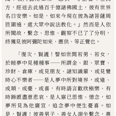
，
，
方
經途去此過百
千億諸佛國土
彼有世界
。
，
名曰安樂
如是
如
來今現在彼為諸菩薩周
，
。』
匝圍遶
處大眾中
說法教化
然而是人依
，
、
、
，
所聞故
繫念
思惟
觀
察不已了了分明
、
、
。
終獲見彼阿彌陀如來
應
供
等正覺也
「
，
！
、
，
復次
賢護
譬如世間若男
若女
——
、
、
、
於睡夢中見種種事
所謂金
銀
眾寶
、
，
、
，
珍財
倉
庫
或見朋友
諸知識輩
或見覺
——
，
、
時心不樂者
是人夢中所對境界
或違
，
、
，
、
或順
或憂
或喜
有
時語言歡欣極樂
有
，
、
，
時
躁
慼盡意悲哀
是人
寤已思惟
憶念
如
，
。
夢所見為他廣宣
追念夢
中便生憂喜
如
，
！
、
，
是
賢護
彼善男子
善女人端
坐繫念
專