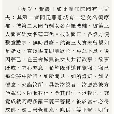
「
，
！
復次
賢護
如此摩
伽陀國有三丈
：
夫
其第一者聞毘耶離城有
一婬女名須摩
、
、
那
彼第二人聞有婬女名菴
羅波離
彼第三
。
，
人聞有婬女名蓮華色
彼既
聞已
各設方便
，
。
繫意懃求
無時暫廢
然彼三
人實未曾覩如
，
，
。
是諸女
直以遙聞即興欲心
專念不息
後
，
；
因夢已
在王舍城與彼女人共
行欲事
欲事
，
，
；
既成
求心亦息
希望既滿遂便
覺寤
寤已
，
、
、
追念夢中所行
如所聞見
如所證
知
如是
，
、
，
憶念
來詣汝所
具為汝說者
汝應為
彼方
、
，
、
便說法
隨順教化
令其得住不退轉地
究
。
竟成就阿耨多羅三藐三菩提
彼於當來
必得
，
、
、
、
成佛
號曰善覺如來
應供
等正覺
明行