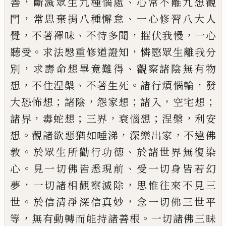
，
、
善
斷滅眾生九種惱處
心常不離九
想觀
，
、
門
常思棄捐八種懈怠
一心修習八大人
，
、
，
，
覺
不著禪味
不恃多聞
摧伏我慢
一心
。
，
聽受
求法慇重修道證知
憐愍眾生離我分
，
、
別
求
壽命想畢竟難得
觀察諸陰無有物
，
、
。
，
想
不住
涅槃
不著生死
諸行煩惱輪
發
；
，
；
，
；
大恐怖想
諸
陰
怨家想
諸入
空宅想
，
；
，
；
，
諸界
毒蛇想
三界
衰
惱想
涅槃
利安
。
，
，
想
觀諸欲惡猶如唾
涕
深
樂出家
不違佛
。
、
教
於眾生所勸行功德
於諸
世界無復染
。
、
心
見一切佛皆悉現前
受一切
身皆若幻
，
，
夢
一切諸相觀察滅除
思惟往來
不見三
。
，
世
於信清淨深信真妙
念一切佛三
世平
，
。
等
無有動轉而能持諸善根
一切諸佛
三昧