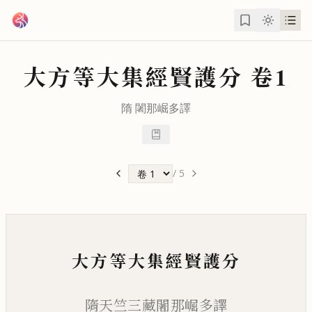
跳到主要內容
大方等大集經賢護分
卷1
隋
闍那崛多
譯
/
5
大方等大集經賢護分
隋天竺三藏闍那崛多譯