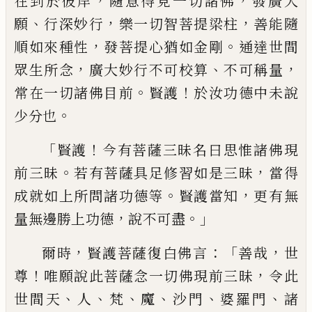
，
，
在到於彼岸
隨意得見一切諸
佛
發廣大
、
，
，
願
行深妙行
樂一切智菩提梁柱
善能隨
，
。
順如來種性
發菩提心猶如金剛
通
達世間
，
、
，
眾生所念
廣大妙行不可校算
不可
稱量
。
！
常在一切諸佛目前
賢護
於汝功德中
未說
。
少分也
「
！
賢護
今有菩薩三昧名曰思惟諸佛現
。
，
前三
昧
若有菩薩具足修
習
如是三昧
當得
。
，
成
就如上所問諸功德等
賢護當知
更有無
，
。」
量
無邊勝上功德
說不可盡
，
：「
，
爾時
賢護菩薩復白佛言
善哉
世
！
，
尊
唯願說
此菩薩念一切佛現前三昧
令此
、
、
、
、
、
、
世間天
人
梵
魔
沙門
婆羅門
諸