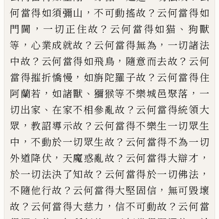
，
？
何當得如須彌山
不可動搖故
云何當得如
，
？
、
門閫
一切正住故
云何當得如猫
狗獸
，
？
，
等
心業成就故
云何當
得無為
一切諸法
？
，
？
中故
云何當得如飛鳥
隨
意而去故
云何
，
？
當得摧折憍慢
如旃陀羅子
故
云何當得住
，
、
，
阿蘭若
如諸獸
獼猴等不樂
城邑聚落
一
、
？
切出家
在家不相參亂故
云何
當得統領大
，
？
眾
教詔導示故
云何當得不
樂生一切眾生
，
？
中
不動於一切眾生故
云何
當得不為一切
，
？
，
外道降伏
天魔惑亂故
云何
當得大辯才
？
，
於一切法決了知故
云何當得
於一切
佛法
？
，
不隨他行故
云何當得大堅固
信
無
可毀壞
？
，
？
故
云何當得大慈力
信不可動
故
云何當