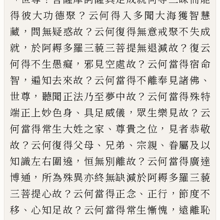
？
得彼大功德聚
云何得
入多聞大海獲智慧
，
？
藏
問無疑惑故
云何復
得無意戒聚不失成
，
？
就
於阿耨多羅三藐三菩
提無退減故
復云
，
？
何得不生愚癡
邪見空
處故
云何當得宿命
，
？
、
智
遍知去來故
云何當
得不離奉見諸佛
，
？
世尊
聽聞正法乃至夢中
故
云何當得殊特
、
，
？
端正上妙色身
具足威
儀
眾生樂見故
云
、
，
何當得常生大姓之家
尊
貴之位
見者恭敬
？
、
、
、
故
云何復得父母
兄弟
宗
親
眷屬及以
，
？
知識左右圍遶
恒無別離故
云
何當得廣達
，
博通
所為殊異亦終無缺減於
阿耨多羅三藐
？
、
，
三菩提心故
云何當得正念
正行
節度不
、
？
，
移
心知足故
云何當得常生慚
愧
遠離恥