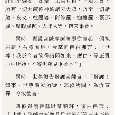
。
，
、
，
許
而不遍者
如是
上至有頂
下逮梵宮
，
所有一
切大威德神通諸天大眾
乃至一切諸
、
、
、
、
、
龍
夜
叉
乾闥婆
阿修羅
迦樓羅
緊那
、
、
，
。
羅
摩睺羅伽
人
非人等
皆來集會
，
，
爾時
賢護菩薩摩訶薩即從座起
偏袒
，
，
：「
右肩
右
膝著地
合掌向佛白佛言
世
！
、
、
尊
我於今
者欲得諮問如來
應供
等正覺
，
？」
心中所疑
不
審世尊見垂聽不
，
：「
！
爾時
世尊復告賢護菩
薩言
賢護
、
，
，
如來
世尊隨汝所疑
恣汝所問
為汝宣
，
。」
釋
令汝歡喜
，
：
時彼賢護菩薩既蒙
聽許
復白佛言
「
！
世尊
菩薩摩訶薩具足成
就何等三昧而能