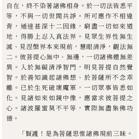
，
。
自在
終不染著諸佛相身
於一切法皆
悉平
，
。
等
不與一切世間共諍
所可應作不相
違
，
，
背
通達甚深十二因緣
窮盡一切如來道
，
。
地
得勝上忍入真法界
見眾生界性無生
、
，
，
滅
見涅槃界本來現前
慧眼清淨
觀法無
。
、
，
二
彼
菩提心無中
無邊
一切諸佛體無差
。
，
異
入於
無礙清淨智門
明見菩提自然覺
。
、
智
於善知
識起諸佛想
於菩薩所不念乖
。
，
離
已於生死
破壞魔軍
一切眾事皆悉如
。
，
化
見諸如來如
鏡中像
應當求彼菩提之
。
，
心
諸波羅蜜莫不
平等
實際無盡集佛功
。
德
「
！
。
賢護
是為菩薩思
惟諸佛現前三昧