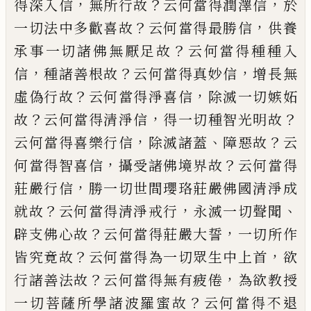
，
？
，
得深入信
無所行故
云何當得潤
澤信
於
？
，
一切法中多歡喜故
云何當得最勝
信
供養
？
承事一切諸佛無厭足故
云何當得
種種入
，
？
，
信
種諸善根故
云何當得真妙信
增
長無
？
，
虛偽行故
云何當得淨喜信
除滅一切
嫉
妬
？
，
？
故
云何當得清淨信
得一切種智光明
故
，
、
？
云何當得喜樂行信
除滅諸蓋
障惡故
云
，
？
何當得智喜信
攝受諸佛境界故
云何當得
，
莊嚴行信
勝一切世間瓔珞莊嚴佛國清淨
成
？
，
、
就故
云何當得清淨戒行
永滅一切聲聞
？
，
辟支佛心故
云何當得莊嚴大誓
一切所作
？
，
皆究竟故
云何當得為一切眾生中上首
欲
？
，
行諸善法故
云何當得無有疲倦
為欲教授
？
一切菩薩所學諸波羅蜜故
云何當得不退