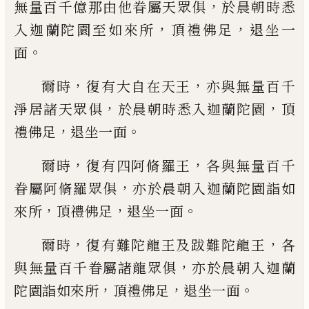
，
無量
百千億那由他眷屬天眾俱
於晨朝時悉
，
，
入
迦蘭陀園至如來所
頂禮佛足
退坐一
。
面
，
，
爾時
復有大自在天王
亦與無量百千
，
，
淨居
諸天眾俱
於晨朝時悉入迦蘭陀園
頂
，
。
禮佛
足
退坐一面
，
，
爾時
復有四阿脩羅王
各與無量百千
，
眷屬
阿脩羅眾俱
亦於晨朝入迦蘭陀園詣如
，
，
。
來
所
頂禮佛足
退坐一面
，
，
爾時
復有難陀龍王及跋難陀龍王
各
，
與無
量百千眷屬諸龍眾俱
亦於晨朝入迦蘭
，
，
。
陀
園詣如來所
頂禮佛足
退坐一面