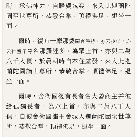
，
，
，
時
承佛
神力
自瞻婆城發
來入此迦蘭陀
，
，
，
園至世尊
所
恭敬合掌
頂禮佛足
退坐一
。
面
，
爾時
復有一摩那婆
，
，
隋言淨持
亦云少年
亦
，
，
名那羅
達多
為眾上首
亦與二萬
云仁童子等
，
，
八千人俱
於晨朝
時自本住處發
來入此迦
，
，
，
蘭陀園詣世尊所
恭敬合掌
頂禮佛足
退
。
坐一面
，
爾時
舍衛國復有長者名大善商主并彼
，
，
給
孤獨長者
為眾上首
亦與二萬八千人
，
俱
自
彼舍衛國詣王舍城入迦蘭陀園至世尊
，
，
，
。
所
恭敬合掌
頂禮佛足
退坐一面