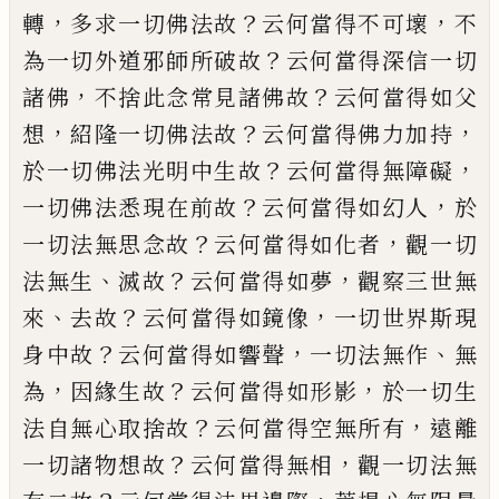
，
？
，
轉
多求一切佛法故
云何當得不可壞
不
？
為
一切外道邪師所破故
云何當得深信一切
，
？
諸佛
不捨此念常見諸佛故
云何當得如父
，
？
，
想
紹隆一切佛法故
云何當得佛力加持
？
，
於
一切佛法光明中生故
云何當得無障礙
？
，
一
切佛法悉現在前故
云何當得如幻人
於
？
，
一
切法無思念故
云何當得如化者
觀一切
、
？
，
法
無生
滅故
云何當得如夢
觀察三世無
、
？
，
來
去
故
云何當得如鏡像
一切世界斯現
？
，
、
身中故
云何當得如響聲
一切法無作
無
，
？
，
為
因緣生
故
云何當得如形影
於一切生
？
，
法自無心取
捨故
云何當得空無所有
遠離
？
，
一切諸
物
想
故
云何當得無相
觀一切法無