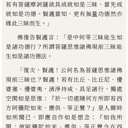
，
若有菩薩摩訶薩欲具成
就如是三昧
當先成
。
，
就如是功德
賢護當知
更有無量功德然亦
。」
緣此三昧而生
：「
佛復告賢護言
是中何等三昧能生如
？
是諸
功德行
所謂菩薩思惟諸佛現前三昧能
。
生
如是諸功德法
「
，
！
復次
賢護
云何名為菩薩思
惟諸佛
？
！
、
、
現前三昧也
賢護
若有比丘
比丘尼
優
、
，
、
，
婆塞
優婆夷
清淨持戒
具足諸行
獨處
：『
空
閑如是思惟
於一切處隨何方所即若西
、
、
？』
方
阿彌陀如來
應供
等正覺
是人爾時
，
：『
如所聞
已
即應自作如是想念
如我所
：
、
、
聞
彼阿彌陀
如來
應供
等正覺今在西