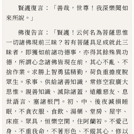
：「
，
！
賢護復言
善哉
世尊
我深樂聞如
。」
來所說
：「
！
佛
復告言
賢護
云何名為菩薩思惟
？
一切諸佛
現前三昧
若有菩薩具足成就此三
，
，
昧者
即
獲如前諸功德事
亦得其餘殊異功
，
，
、
德
所謂
心念諸佛皆現在前
其心不亂
不
。
，
捨作業
求
勝上智勇猛精勤
荷負重
擔
度脫
。
、
，
眾生
承事
供給諸善知識
常修空寂廣大
。
、
，
、
思惟
親善知
識
滅除諸蓋
遠離惡友
息
、
。
、
、
世語言
塞諸根門
初
中
後夜減損睡
，
、
、
、
、
、
眠
不貪衣服
食飲
湯藥
堂
房
屋宇
、
，
，
。
床座
眾具
恒樂空閑
住阿蘭若
不
愛己
、
，
、
，
身
不重我命
不著形色
不縱其心
修以