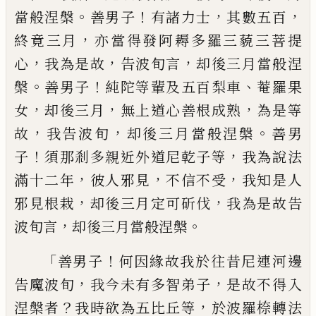
。
！
，
，
當
般涅槃
善男子
有諸力
士
其數五百
，
終竟三
月
亦當得發阿耨多羅三藐三菩提
，
，
，
心
我為
是故
告波旬言
却後三月當般涅
。
！
、
槃
善男子
純陀等輩及五百梨車
菴羅果
，
，
，
女
却後三月
無上道心善根成熟
為是等
，
，
。
故
我告波旬
却
後三月當般涅槃
善男
！
，
子
須那剎多親近外
道尼乾子等
我為說法
，
，
，
滿十二年
彼人邪見
不信不受
我知是人
，
，
邪見根栽
却後三月定
可斫伐
我為是故告
，
。
波旬言
却後三月當般
涅槃
「
！
善男子
何因緣故我於往昔尼連河邊
，
，
告魔
波旬
我今未有多
智
弟子
是故不得入
？
，
涅槃
者
我時欲為五比丘等
於波羅㮈轉法