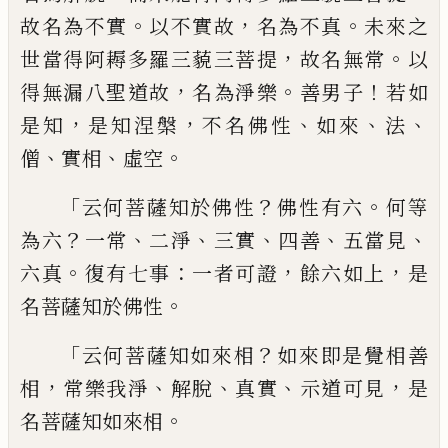
。
，
。
故名為不實
以
不實故
名為不真
未來之
，
。
世當得阿耨多羅
三藐三菩提
故名無常
以
，
。
！
得無漏八聖道故
名為淨樂
善男子
若如
，
，
、
、
、
是知
是知涅槃
不名
佛性
如來
法
、
、
。
僧
實相
虛空
「
？
。
云何菩薩知於佛性
佛性有六
何等
？
、
、
、
、
、
為六
一
常
二淨
三實
四善
五當見
。
：
，
，
六真
復有七事
一
者可證
餘六如上
是
。
名菩薩知於佛性
「
？
云何菩薩知如來相
如來即是覺相善
，
、
、
、
，
相
常
樂我淨
解脫
真實
示道可見
是
。
名菩薩知如
來相