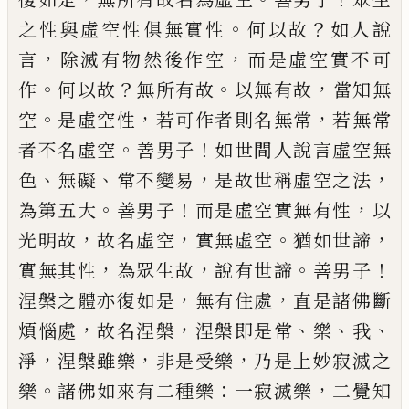
。
？
之性與虛空性俱無實
性
何以故
如人說
，
，
言
除滅有物然後作空
而
是虛空實不可
。
？
。
，
作
何以故
無所有故
以無有
故
當知無
。
，
，
空
是虛空性
若可作者則名無常
若無常
。
！
者不名虛空
善男子
如世間人說言
虛空無
、
、
，
，
色
無礙
常不變易
是故世稱虛空之
法
。
！
，
為第五大
善男子
而是虛空實無有性
以
，
，
。
，
光明故
故名虛空
實無虛空
猶如世諦
，
，
。
！
實
無其性
為眾生故
說有世諦
善男子
，
，
涅槃之
體亦復如是
無有住處
直是諸佛斷
，
，
、
、
、
煩惱處
故名涅槃
涅槃即是常
樂
我
，
，
，
淨
涅槃雖樂
非
是受樂
乃是上妙寂滅之
。
：
，
樂
諸佛如來有二
種樂
一寂滅樂
二覺知