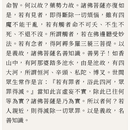
。
？
。
命智
何以故
藥勢力故
諸
佛菩薩亦復如
，
，
，
是
若有見者
即得斷除一切
煩惱
雖有四
，
、
魔不能干亂
若有觸者命不可
夭
不生不
、
。
，
死
不退不沒
所謂觸者
若在佛邊
聽受妙
。
，
。
法
若有念者
得阿耨多羅三藐三菩
提
以
，
。
！
是義故
諸佛菩薩名善知識
善男子
如
香
，
，
，
山中
有阿那婆踏多池
水
由是池故
有四
，
、
、
、
。
大河
所謂恒河
辛頭
私陀
博叉
世間
：『
，
，
眾生常
作是言
若有罪者
浴
此四河
眾
。』
，
罪得滅
當知
此言虛妄不實
除此已往何
？
。
？
等為實
諸佛菩
薩是乃為實
所以者何
若
，
。
，
人親近
則得滅除
一切眾罪
以是義故
名
。
善知識