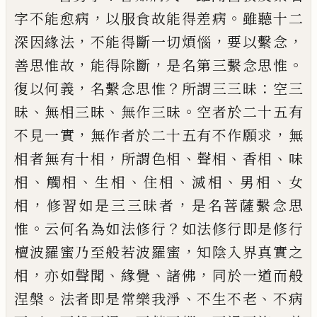
，
。
字不能
愈病
以服食故能得
差
病
雖聽十二
，
，
，
深因緣
法
不能得斷一切煩惱
要以繫念
，
，
。
善思惟故
能得除斷
是名第三繫念思惟
，
？
：
復以何義
名
繫念思惟
所謂三三昧
空三
、
、
。
昧
無相三昧
無
作三昧
空者於二十五有
，
，
不見一實
無作者
於二十五有不作願求
無
，
、
、
、
相者無有十相
所
謂色相
聲相
香相
味
、
、
、
、
、
、
相
觸相
生相
住相
滅相
男
相
女
，
，
相
修習如是三三昧者
是名菩薩繫念
思
。
？
惟
云何名為如法修行
如法修行即是修
行
，
檀波羅蜜乃至般若波羅蜜
知陰入界真
實之
，
、
、
，
相
亦
如
聲聞
緣覺
諸佛
同於一道而般
。
、
、
涅槃
法者即是常樂我淨
不生不老
不病