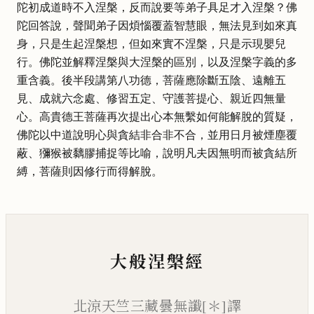
陀初成道時不入涅槃，反而說要等弟子具足才入涅槃？佛
陀回答說，聲聞弟子因煩惱覆蓋智慧眼，無法見到如來真
身，只是生起涅槃想，但如來實不涅槃，只是示現嬰兒
行。佛陀並解釋涅槃與大涅槃的區別，以及涅槃字義的多
重含義。後半段講第八功德，菩薩應除斷五陰、遠離五
見、成就六念處、修習五定、守護菩提心、親近四無量
心。高貴德王菩薩再次提出心本無繫如何能解脫的質疑，
佛陀以中道說明心與貪結非合非不合，並用日月被煙塵覆
蔽、獼猴被黐膠捕捉等比喻，說明凡夫因無明而被貪結所
縛，菩薩則因修行而得解脫。
大般涅槃經
北涼天竺三藏曇無讖[＊]譯