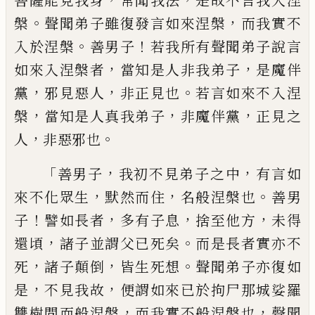
菩薩能見我身
常聞我法
是故不言我入涅
。
，
槃
聲聞弟子雖
復發言如來涅槃
而我實不
。
！
入於涅槃
善男
子
若我所有聲聞弟子說言
，
，
如來入涅槃者
當知是人非我弟子
是魔伴
，
，
。
黨
邪見惡人
非
正見也
若言如來不入涅
，
，
，
槃
當知是人真我
弟子
非魔伴黨
正見之
，
。
人
非惡邪也
「
，
，
善男子
我初不見弟子之中
有言如
，
，
。
來不化
眾生
默然而住
名般涅槃也
善男
！
，
，
，
子
譬如長
者
多有子息
捨至他方
未得
，
。
還頃
諸子並謂
父已死矣
而是長者實亦不
，
，
。
死
諸子顛倒
皆
生死想
聲聞弟子亦復如
，
，
是
不見我故
便謂
如來已於拘尸那城娑羅
，
，
雙樹間而般涅槃
而我實不般涅槃也
聲聞