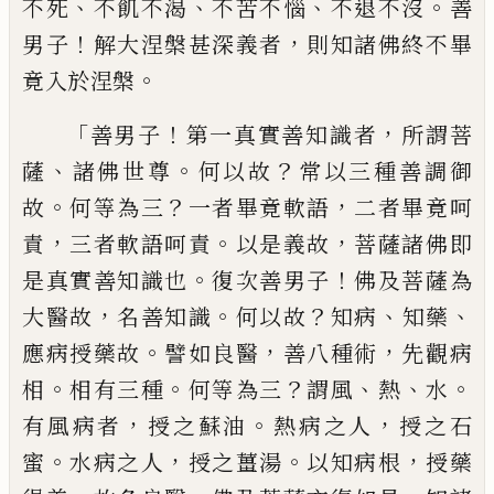
、
、
、
。
不
死
不飢不渴
不苦不惱
不退不沒
善
！
，
男子
解
大涅槃甚深義者
則知諸佛終不畢
。
竟入於
涅槃
「
！
，
善男子
第一真實善知識者
所謂菩
、
。
？
薩
諸佛
世尊
何以故
常以三種善調御
。
？
，
故
何等為三
一者畢竟軟語
二者畢竟呵
，
。
，
責
三者軟語呵
責
以是義故
菩薩諸佛即
。
！
是真實善知識也
復次善男子
佛及菩薩為
，
。
？
、
、
大醫故
名善知識
何以故
知病
知藥
。
，
，
應病授藥故
譬如良醫
善
八種術
先觀病
。
。
？
、
、
。
相
相有三種
何等為三
謂風
熱
水
，
。
，
有風病者
授之
蘇
油
熱病之人
授之石
。
，
。
，
蜜
水病之
人
授之薑湯
以知病根
授藥