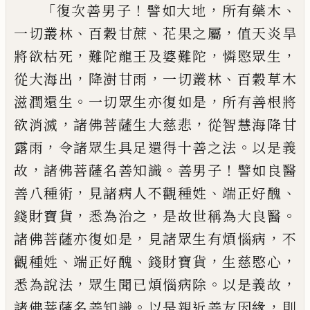
「
！
，
、
復次善男子
譬如大地
所有藥木
、
、
，
一切叢林
百穀甘蔗
花果
之屬
值天炎旱
，
，
，
將欲枯死
難陀龍王及
婆
難陀
憐愍眾生
，
，
、
從大海出
降
澍
甘雨
一切叢
林
百穀草木
。
，
滋潤還生
一切眾生亦復如是
所有善根將
，
，
欲消滅
諸佛菩薩生大慈悲
從
智慧海降甘
，
。
露雨
令諸眾生具足還得十善
之法
以是義
，
。
！
故
諸佛菩薩名善知識
善男子
譬如良醫
，
、
、
善八種術
見諸病人不觀
種姓
端
正
好醜
，
，
。
錢財寶貨
悉為治之
是故世稱為大
良醫
，
，
諸佛菩薩亦復如是
見諸眾生有煩惱
病
不
、
、
，
，
觀種姓
端正
好醜
錢財寶貨
生慈愍心
，
。
，
悉為說法
眾生聞已煩惱病除
以是義故
。
，
諸
佛菩薩名善知識
以是親近善友因緣
則