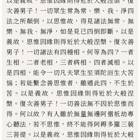
，
。
以是義故
思惟因緣則得近於大般涅槃
復
！
、
、
、
次善男子
一切眾生常為常
樂
我
淨四
，
，
、
法之所顛倒
以
思惟故
得見諸法無常
無
、
、
，
。
樂
無我
無淨
如是
見已四倒即斷
以是
，
。
義故
思惟因緣則得近
於大般涅槃
復次善
！
。
？
男子
一切諸法有四種
相
何等為四
一者
，
，
，
。
生相
二者老相
三者病
相
四者滅相
以
，
是四相
能令一切凡夫眾生
至須陀洹生大苦
；
，
，
惱
若能繫念善思惟者
雖
遇此四
不生於
。
，
苦
以是義故
思惟因緣則得
近於大般涅
。
！
槃
復次善男子
一切善法無不
因於思惟而
。
？
得
何以故
有人雖於無量無邊
阿僧祇劫專
，
，
心聽法
若不思惟
終不能得阿
耨多羅三藐
。
，
三菩提
以是義故
思惟因緣則
得近於大般