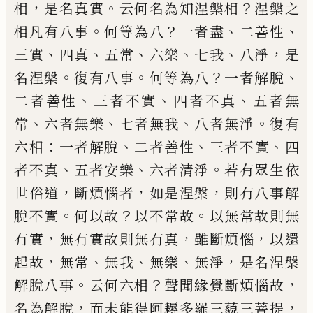
，
。
？
相
是
名真實
云何名為知涅槃相
涅槃之
。
？
、
、
相凡有
八事
何等為八
一者盡
二善性
、
、
、
、
、
，
三實
四真
五
常
六樂
七我
八淨
是
。
。
？
、
名涅槃
復有八事
何等
為八
一者解脫
、
、
、
二者善性
三者不實
四者不
真
五者無
、
、
、
。
常
六者無樂
七者無我
八者無
淨
復有
：
、
、
、
六相
一者解脫
二者善性
三者不
實
四
、
、
。
者不真
五者安樂
六者清淨
若有眾生
依
，
，
，
世俗道
斷煩惱者
如是涅槃
則有八事解
。
？
。
脫不實
何以故
以不常故
以無常故則無
，
，
，
有
實
無有實故則無有真
雖斷煩惱
以還
，
、
、
、
，
起故
無常
無我
無樂
無淨
是名涅槃
。
？
，
解脫八事
云
何六相
聲聞緣覺斷煩惱故
，
，
名為解脫
而未
能得阿耨多羅三藐三菩提