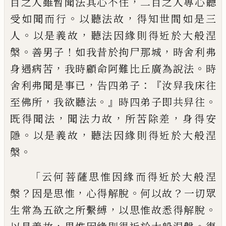
，
目之人
雖暫聞法其心不住
二目之人專心聽
。
，
受如
聞而行
以聽法故
得知世間如是三
。
，
人
以是
義故
聽法因緣則得近於大般涅
。
！
，
槃
善男子
如我昔於拘尸那城
時舍利弗
，
。
身遇病苦
我
時顧命阿難比丘廣為說法
時
，
：『
舍利弗聞是
事已
告四弟子
汝
舁
我床往
，
。』
。
至佛所
我欲聽
法
時四弟子即共
舁
往
，
，
，
既得聞法
聞
法
力故
所苦除
差
身得安
。
，
隱
以是義故
聽法因
緣則得近於大般涅
。
槃
「
云何菩薩思惟因緣而得近於大般涅
？
，
。
？
槃
因
是思惟
心得解脫
何以故
一切眾
，
。
生常為五
欲之所繫縛
以思惟故悉得解脫