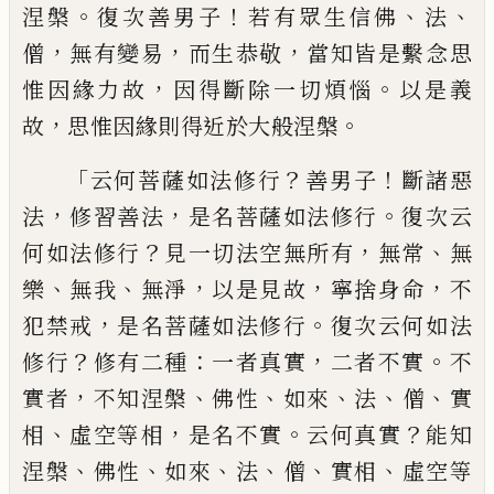
。
！
、
、
涅槃
復次善男子
若有眾生信
佛
法
，
，
，
僧
無有變易
而生恭敬
當知皆是繫念
思
，
。
惟因緣力故
因得斷除一切煩惱
以是義
，
。
故
思惟因緣則得近於大般涅槃
「
？
！
云何菩薩如法修行
善男子
斷諸惡
，
，
。
法
修
習善法
是名菩薩如法修行
復次云
？
，
、
何如法
修行
見一切法空無所有
無常
無
、
、
，
，
，
樂
無我
無
淨
以是見故
寧捨身命
不
，
。
犯禁戒
是名菩薩
如法修行
復次云何如法
？
：
，
。
修行
修有二種
一
者真實
二者不實
不
，
、
、
、
、
、
實者
不知涅槃
佛性
如
來
法
僧
實
、
，
。
？
相
虛空等相
是名不實
云何真實
能知
、
、
、
、
、
、
涅槃
佛性
如來
法
僧
實相
虛空等