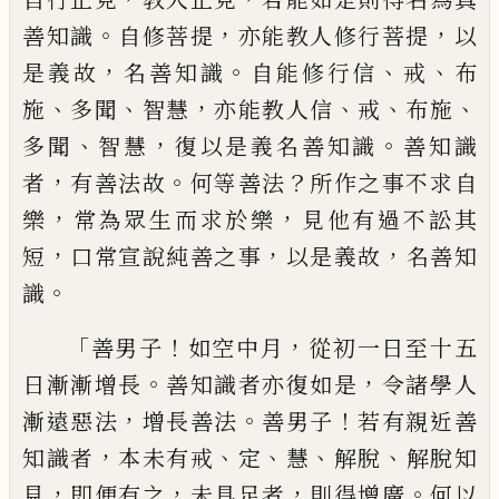
。
，
，
善知識
自修菩提
亦能教人
修行菩提
以
，
。
、
、
是義故
名善知識
自能修行
信
戒
布
、
、
，
、
、
、
施
多聞
智慧
亦能教人信
戒
布施
、
，
。
多
聞
智慧
復以是義名善知識
善知識
，
。
？
者
有善
法故
何等善法
所作之事不求自
，
，
樂
常為眾
生而求於樂
見他有過不
訟
其
，
，
，
短
口常宣說
純善之事
以是義故
名善知
。
識
「
！
，
善男子
如空中月
從初一日至十五
。
，
日漸漸
增長
善知識者亦復如是
令諸學人
，
。
！
漸遠惡
法
增長善法
善男子
若有親近善
，
、
、
、
、
知識者
本
未有戒
定
慧
解脫
解脫知
，
，
，
。
見
即便有之
未具
足者
則得增廣
何以