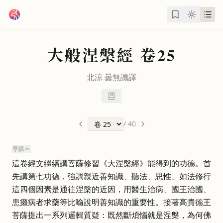
跳到主要內容
大般涅槃經
卷25
北涼
曇無讖
譯
/
40
導讀
這卷經文繼續講菩薩修習《大涅槃經》能得到的功德。首
先講第七功德，強調親近善知識、聽法、思惟、如法修行
這四個因素是通往涅槃的近因，用醫生治病、國王治國、
患癩病者求藥等比喻說明善知識的重要性。接著高貴德王
菩薩提出一系列邏輯質疑：既然斷煩惱就是涅槃，為何佛