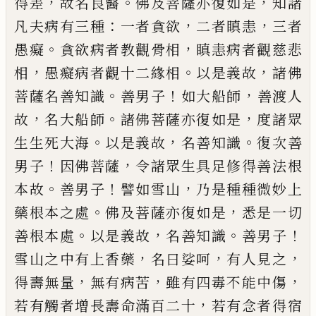
，
。
，
得
差
故名良醫
佛及菩薩亦復如是
知諸
：
，
，
凡夫
病有三種
一者貪欲
二者瞋恚
三者
。
，
愚癡
貪
欲病者教觀骨相
瞋恚病者觀慈悲
，
。
，
相
愚癡
病者觀十二
緣
相
以是義故
諸佛
。
！
，
菩薩名
善知識
善男子
如大船師
善渡人
，
。
，
故
名大船
師
諸佛菩薩亦復如是
度諸眾
。
，
。
生生死大海
以是義故
名善知識
復次善
！
，
男子
因佛菩薩
令諸眾生具足修得善法根
。
！
，
本
故
善男子
譬
如雪山
乃是種種微妙上
。
，
藥根本之處
佛及
菩薩亦復如是
悉是一切
。
，
。
！
善根本處
以是義
故
名善知識
善男子
，
，
，
雪山之中有上香藥
名
曰娑呵
有人見之
，
，
，
得壽無量
無有病苦
雖有
四毒不能中傷
，
若有觸者增長壽命滿百二
十
若有念者得宿