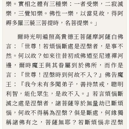
。
：
，
樂
實相之體有三種
樂
一者受樂
二
寂滅
，
。
，
，
樂
三覺知樂
佛性一
樂
以當見故
得阿
，
。」
耨多羅三藐三菩提時
名
菩提樂
爾時光明遍照高貴德王菩薩摩訶薩白佛
：「
！
，
言
世尊
若煩惱斷處是涅槃者
是事不
。
？
然
何
以故
如來往昔初成佛道至尼連禪河
，
，
邊
爾
時魔王與其眷屬到於佛所
而作是
：『
！
？』
言
世尊
涅槃時到何故不入
佛告魔
：『
，
，
王
我今未有多
聞弟子
善持禁戒
聰明
，
，
。』
利智
能化眾生
是故
不入
若言煩惱斷
，
滅之處是涅槃者
諸菩薩
等於無量劫已斷煩
，
？
，
惱
何故不得稱為涅槃
俱是斷處
何
緣
獨
，
？
稱諸佛有之
菩薩無耶
若斷煩惱非涅槃