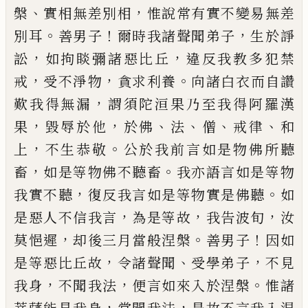
、
，
槃
實相無差別相
惟說常有實
不變易無差
。
！
，
別耳
善男子
爾時我諸聲聞弟
子
生於
諍
，
，
訟
如拘睒彌諸惡比丘
違
反
我
教多犯禁
，
，
。
戒
受不淨物
貪求利養
向諸白衣
而自讚
，
歎我得無漏
謂須陀洹果乃至我得
阿羅漢
，
，
、
、
、
、
果
毀辱於他
於佛
法
僧
戒律
和
，
。
上
不
生恭敬
公於我前言如是物佛所聽
，
。
畜
如是
等物佛不聽畜
我亦語言如是等物
，
。
我實不
聽
復反我言如是等物實是佛聽
如
，
，
，
是惡人
不信我言
為是等故
我告波旬
汝
，
。
！
莫悒遲
却後三月當般涅槃
善男子
因如
，
、
，
是等惡比
丘故
令諸聲聞
受學弟子
不見
，
，
。
我身
不聞我
法
便言如來入於涅槃
惟諸
，
，