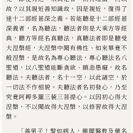
？
，
，
故
以其親近善知識故
因是親近
復得了
。
達十二部經甚深之義
若
能聽是十二部經甚
，
，
深義者
名為聽法
聽法
者則是大乘方等經
，
，
典
聽方等經名真聽法
真聽法者即是聽受
，
、
大涅槃經
大涅槃中聞
有佛性
如來畢竟不
，
，
般涅槃
是故名為專心
聽法
專心聽法名八
，
、
，
聖道
以八聖道能斷貪
欲
瞋恚愚癡
故名
。
，
，
，
聽法
夫聽法者
名十一空
以此諸空
於
。
，
一切法不作相貌
夫聽法者名
初發心
乃至
。
究竟阿耨多羅三藐三菩提心
以因初心得大
，
，
涅槃
不以聞故得大涅槃
以
修習故得大涅
。
槃
「
！
，
善男子
譬如病人
雖聞醫教及藥名