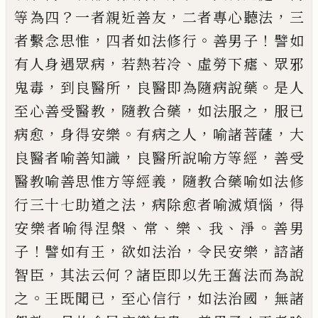
？
，
，
等為四
一者親
近善友
二者專心聽法
三
，
。
！
者繫念思惟
四者
如法修行
善男子
譬如
，
、
、
有人身遇眾病
若熱
若冷
虛勞下
瘧
眾邪
，
，
。
鬼毒
到良醫所
良醫即
為隨病說藥
是人
，
，
，
至心善受醫教
隨教合藥
如法服之
服已
，
。
，
，
病愈
身得安樂
有病之人
喻
諸菩薩
大
，
，
良醫者喻善知識
良醫所說喻方
等經
善受
，
醫教喻善思惟方等經義
隨教合
藥喻如法修
，
，
行三十七助道之法
病除愈者
喻滅煩惱
得
、
、
、
、
。
安樂者喻得涅槃
常
樂
我
淨
善男
！
，
，
，
子
譬如有王
欲如法
治
令民安樂
諮諸
，
？
智臣
其法云何
諸臣即以先王舊法而為說
。
，
，
，
之
王既聞已
至心信行
如法治國
無諸