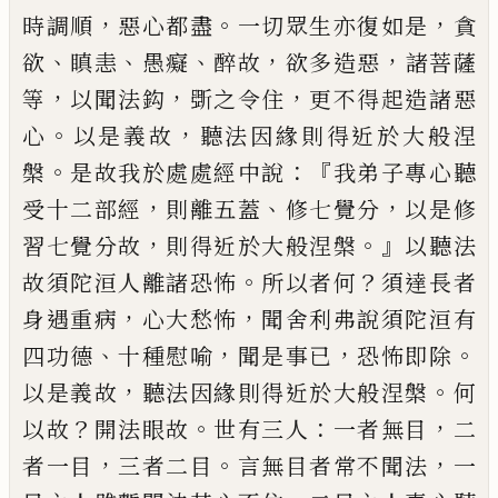
，
。
，
時調順
惡心都盡
一切眾生亦復如是
貪
、
、
、
，
，
欲
瞋恚
愚癡
醉故
欲
多造惡
諸菩薩
，
，
，
等
以聞法鈎
斲之令住
更不
得起造諸惡
。
，
心
以是義故
聽法因緣則得近
於大般涅
。
：『
槃
是故我於處處經中說
我弟
子專心聽
，
、
，
受十二部經
則離五蓋
修七覺分
以是修
，
。』
習七覺分故
則得近於大般涅槃
以
聽法
。
？
故須陀洹人離諸恐怖
所以者何
須達
長者
，
，
身遇重病
心大愁怖
聞舍利弗說須陀
洹有
、
，
，
。
四功德
十種慰喻
聞是事已
恐怖即除
，
。
以是義故
聽法因緣則得近於大般涅槃
何
？
。
：
，
以故
開法眼故
世有三人
一者無目
二
，
。
，
者一
目
三者二目
言無目者常不聞法
一