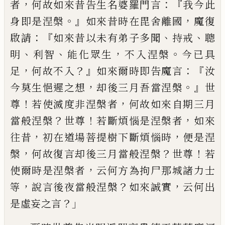
，
：『
者
何故如來昔告生名婆
羅門言
我今此
。』
，
身即是涅槃
如來
昔
時在毘
舍離國
魔復
：『
、
、
啟請
如來昔以未有弟子多聞
持戒
聰
、
、
，
。
明
利智
能化眾生
不入涅槃
今已具
，
？』
：『
足
何故不入
如來爾時即告魔言
汝
，
。』
今莫生
悒
遲之想
却後三月吾當涅槃
世
！
，
尊
若使
滅度非涅槃者
何故如來自期三月
？
！
，
當般涅
槃
世尊
若斷煩惱是涅槃者
如來
，
，
往昔
初在
道場菩提樹下斷煩惱時
便是涅
，
？
！
槃
何故復
言却後三月當般涅槃
世尊
若
，
使爾時是涅
槃者
云何方為拘尸那城諸力士
，
？
，
等
說言後
夜當般涅槃
如來誠實
云何出
？」
是虛妄之
言