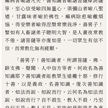
，
癩病者喻諸凡夫
善知
識者喻諸菩薩摩訶薩
，
，
等
至心信受喻四無
量心
須彌山者喻八聖
，
，
道
甘露味者喻於佛
性
癩病除愈喻離煩
，
。
！
惱
得安樂者喻得涅槃
常樂我淨
善男子
，
譬如有人畜諸弟子聰明
大
智
是人晝夜常教
。
，
不倦
諸菩薩等亦復如
是
一切
眾生
有信不
，
。
信
而常教化無有疲
厭
「
！
，
、
、
善男子
善知識者
所謂菩薩
佛
、
、
。
辟支佛
聲聞
人中信方等者
何故名為善
？
，
知識耶
善知識
者能教眾生遠離十惡
修行
，
，
。
十善
以是義故
名善知識
復次善知識
，
、
。
者
如法而說
如說而
行
云何名為如法而
、
？
，
，
說
如說而行
自不殺生
教人不殺
乃至
，
，
自行正見
教人正見
若能如
是則得名為真