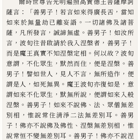
爾時世尊告光明遍照高貴德王菩薩摩訶
：「
！
，
薩言
善男子
若言如來得廣長舌
當知
。
如來
於無量劫已離妄語
一切諸佛及諸菩
，
，
。
！
薩
凡
所發言
誠諦無虛
善男子
如汝所
，
，
！
言
波旬往
昔啟請於我入涅槃者
善男子
。
？
而是魔王真
實不知涅槃
定
相
何以故
波旬
，
，
，
。
意謂
不化
眾生
默然而住
便是涅槃
善
！
，
，
，
男子
譬如世人
見人不言
無所造作
便
，
。
，
謂是人
如死無異
魔
王波旬亦復如是
意
，
，
謂如來不化眾生
默無
所說
便謂如來入
般
。
！
、
、
涅槃
善男子
如來不
說佛
法
眾僧無差
，
。
別相
惟說常住清淨二法
無差別耳
善男
！
、
，
子
佛亦不說佛及佛性
涅槃
無差別相
惟
。
！
說常恒不變無差別耳
善男子
佛亦不說涅