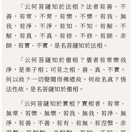
「
？
、
云何菩薩知於法相
法者若善
不
，
、
，
、
，
、
善
若常
不
常
若樂
不樂
若我
無
，
、
，
、
，
、
我
若淨
不淨
若知
不知
若解
不
，
、
，
、
，
、
解
若真
不真
若修
不修
若師
非
，
、
，
。
師
若
實
不實
是名菩薩知於法相
「
？
云何菩薩知於僧相
僧者
若
常樂我
，
；
，
、
、
。
淨
是弟
子相
可見之相
善
真
不實
？
。
？
何以故
一切聲
聞得佛道故
何故名真
悟
。
。
法性故
是名菩薩
知於僧相
「
？
，
、
云何菩薩知於實相
實相者
若常
，
、
，
、
，
、
無常
若樂
無樂
若我
無我
若淨
無
，
、
，
、
，
、
淨
若善
不善
若有
若
無
若涅槃
非