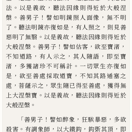
。
，
法
以是義故
聽法因緣則得近
於大般涅
。
！
，
槃
善男子
譬如明鏡照人面像
無
不明
。
，
，
了
聽法明鏡亦復如是
有人照之
則見
善
。
，
惡明了無翳
以是義故
聽法因緣則得近
於
。
！
，
，
大般涅槃
善男子
譬如估客
欲至寶渚
，
，
，
不
知道路
有人示之
其人隨語
即
至寶
，
。
渚
多
獲諸珍不可稱計
一切眾生亦復如
，
，
是
欲至
善處採取道寶
不知其路通塞之
，
，
，
處
菩薩示
之
眾生隨已得至善處
獲得無
。
，
上大涅槃寶
以是義故
聽法因緣則得近於
。
大般涅槃
「
！
，
，
善
男子
譬如醉象
狂騃暴惡
多欲
。
，
，
，
殺害
有調象
師
以大鐵鈎
鈎斲其頂
即