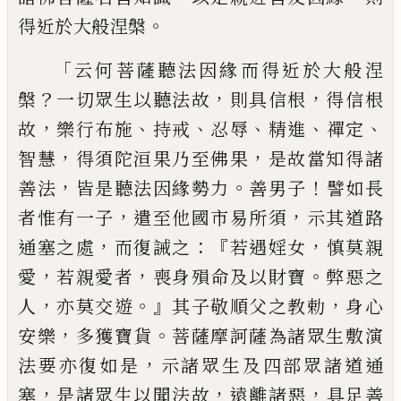
。
得
近於大般涅槃
「
云何菩薩聽法因緣而得近於大般涅
？
，
，
槃
一
切眾生以聽法故
則具信根
得信根
，
、
、
、
、
、
故
樂行
布施
持
戒
忍
辱
精進
禪定
，
，
智慧
得須陀洹
果乃至佛果
是故當知得諸
，
。
！
善法
皆是聽法
因緣勢力
善男子
譬如長
，
，
者
惟
有一子
遣
至他國市易所須
示其道路
，
：『
，
通塞之處
而復
誡之
若遇婬女
慎莫親
，
，
。
愛
若親愛者
喪身殞
命及以財寶
弊惡之
，
。』
，
人
亦莫交遊
其子敬順
父之教勅
身心
，
。
安樂
多獲寶貨
菩薩摩訶薩
為諸眾生敷演
，
法要亦復如是
示諸眾生及
四部眾諸道通
，
，
，
塞
是諸眾
生
以聞法故
遠離
諸惡
具足善