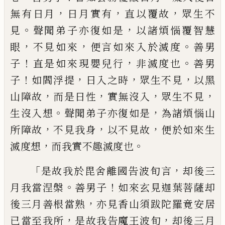
，
，
，
無有日月
日月實有
直
以覆故
眾生不
。
，
見
聲聞弟子亦復如是
以諸
煩惱覆智慧
，
，
。
眼
不見如來
便言如來入於滅
度
善男
！
，
。
子
直
是如來現嬰兒行
非滅度也
善
男
！
，
，
，
子
如閻浮提
日入之時
眾生不見
以黑
，
，
，
，
山
障故
而是日性
實無沒入
眾生不見
。
，
生沒入
想
聲聞弟子亦復如是
為諸煩惱山
，
，
，
所障故
不見我身
以不見故
便於如來生
，
。
滅度想
而
我實不
趣滅度也
「
，
是故我於毘
舍
離國告波旬言
却後三
。
！
月我
當涅槃
善男子
如來
玄
見迦葉菩薩却
，
後三
月善根當熟
亦見香山須跋陀羅竟安居
，
，
已
當至我所
是故我告魔王波旬
却後三月