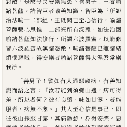
，
。
！
怨敵
是故令民安樂無患
善男子
王者喻
，
，
諸菩薩
諸智臣者喻善知識
智臣為王所說
，
，
治法喻
十二部經
王既聞已至心信行
喻諸
，
菩薩繫
心思惟十二部經所有深義
如法治國
，
，
喻諸
菩薩如法修行
所謂六波羅蜜
以能
修
，
習
六
波羅蜜故無諸怨敵
喻諸菩薩已離諸結
，
煩
惱惡賊
得安樂者喻諸菩薩得大涅槃常樂
。
我淨
「
！
，
善男子
譬如有人遇惡癩病
有善知
：『
，
識而語
之言
汝若能到須彌山邊
病可得
。
？
，
，
差
所以者
何
彼有良藥
味如甘露
若能
，
。』
，
服者
病無不愈
其人至心信是事已
即
，
，
。
往彼山採服甘露
其
病除愈
身得安樂
惡