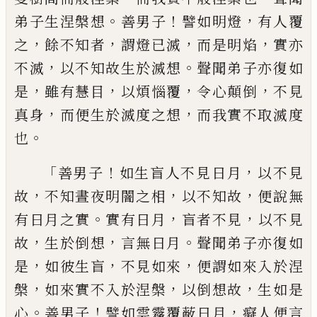
。
！
，
弟子生涅槃想
善
男子
譬如明燈
有人覆
，
，
，
，
之
餘不知者
謂燈已
滅
而是明焰
實亦
，
。
不滅
以不知故生於滅想
聲聞弟子亦復如
，
，
，
，
是
雖有慧
目
以煩惱覆
令
心顛倒
不見
，
，
真身
而便生於滅度之想
而我
實不取滅度
。
也
「
！
，
善男子
如生盲人不見日月
以不見
，
，
，
故
不知
晝夜明闇之相
以不知故
便說無
。
，
，
有日月之
實
實有日月
盲者不見
以不見
，
，
。
故
生於倒想
言無日月
聲聞弟子亦復如
，
，
，
是
如彼生盲
不
見如來
便謂如來入於涅
，
，
，
槃
如來實不入於
涅槃
以倒想故
生如是
。
！
，
心
善男子
譬如雲霧
覆蔽日月
癡人便言