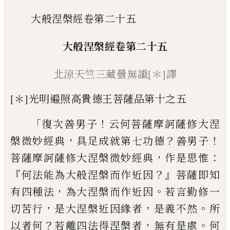
大般涅槃經卷第二十五
大般涅槃經
卷第二十五
北涼天竺三藏曇無讖
[＊]
譯
[＊]
光明遍照高貴德王菩薩品第十之五
「
！
復次善男子
云何菩薩摩訶薩修大涅
，
？
！
槃微
妙經典
具足成就第七功德
善男子
，
：
菩薩摩
訶薩修大涅槃微妙經典
作是思惟
『
？』
何法能
為大般涅槃而作近因
菩薩即知
，
。
有四種法
為大涅槃而作近因
若言勤修一
，
，
。
切苦行
是
大涅槃近因緣者
是義不然
所
？
，
。
以者何
若離
四法得涅槃者
無有是處
何