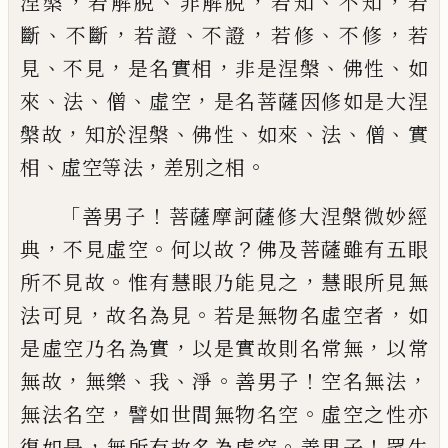
，
、
，
、
，
涅槃
若解脫
非解脫
若知
不知
若
、
，
、
，
、
，
斷
不斷
若證
不證
若修
不修
若
、
，
，
、
、
見
不見
是
名實相
非是涅槃
佛性
如
、
、
、
，
來
法
僧
虛空
是名
菩薩因修如是大涅
，
、
、
、
、
、
槃故
知於涅槃
佛性
如
來
法
僧
實
、
，
。
相
虛空等法
差別之相
「
！
善男子
菩薩摩訶薩修大涅槃微妙經
，
。
？
典
不
見虛空
何以故
佛及菩薩雖有五眼
。
，
所不見
故
惟有慧眼乃能見之
慧眼所見無
，
。
，
法可見
故名為見
若是無物名虛空者
如
，
，
是虛空乃
名為實
以是實故則名常無
以常
，
、
、
。
！
，
無故
無樂
我
淨
善男子
空名無法
，
。
無法名空
譬如世間
無物名空
虛空之性亦
，
。
！
復如是
無所有故名
為虛空
善男子
眾生