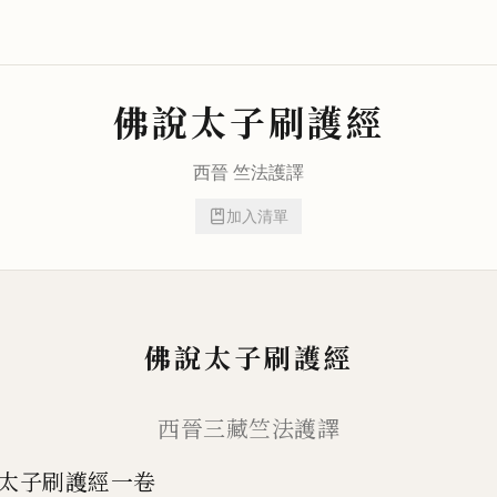
佛說太子刷護經
西晉
竺法護
譯
加入清單
佛說太子刷護經
西晉三藏竺法護譯
太子刷護經一卷