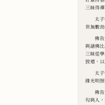
三昧
得禪
太子
世無數劫
佛告
與諸佛比
三昧從學
，
致道
以
太子
緣光
明照
佛告
，
匃與人