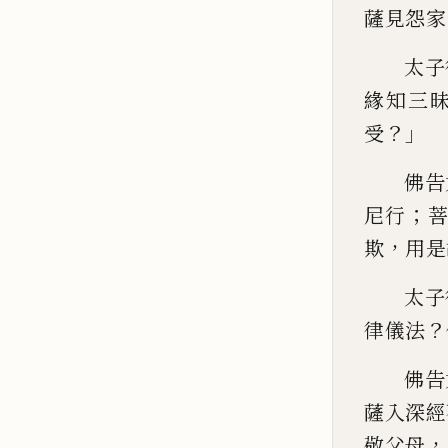
薩見怨家
太子
緣知三
？」
受
佛告
；
尼行
，
欺
用是
太子
？
律儀法
佛告
薩入深經
，
敬父母