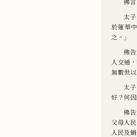
佛言
太子
於
蓮華
。」
之
佛告
，
人
交通
無數世以
太
子
？
好
何因
佛告
父母人民
人民及蜎