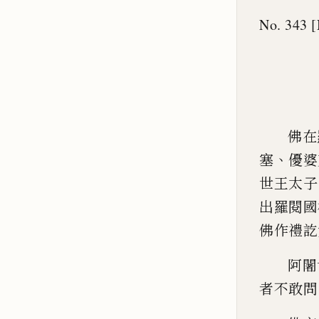
No. 343 [
佛在
、
塞
優婆
世王
太子
出羅閱國
佛作禮訖
阿闍
者
不敢問