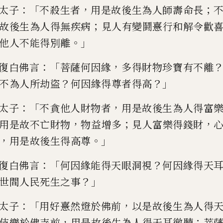
：「
，
；
太子
不殺生者
用是故後生為人
師
壽命
長
；
故後生為人得無疾
病
見人有變鬪憙行和解令歡
。」
他人不能得別離
：「
，
復白佛言
菩
薩何因緣
多得財物珍
寶
有不
離
？
？」
不為人所劫盜
何因緣得尊
者
得
高
：「
，
太子
不貪他人財物者
用是故後
生為人得富
，
；
，
用是故不亡
財物
物益增多
見人富樂得錢財
，
。」
用是故後生得高尊
：「
？
復白佛
言
何因緣能得天眼洞視
何因緣得天
？」
世間人民死生之事
：「
，
太
子
用好憙然燈於佛前
以是故後生為人得
，
；
伎樂於佛寺前
用是故
後生為人得天耳徹聽
菩