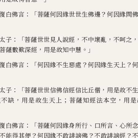
：「
？
復
白佛言
菩薩何因緣世世生佛邊
何因緣
問
：「
，
，
太子
菩薩世世見人
說經
不中壞亂
不呵之
，
。」
菩
薩數歎深經
用是故知中
慧
：
「
？
？
復白佛言
何因緣不生惡處
何因緣生天上
：「
，
太子
菩薩世世信佛信經信比
丘僧
用是故不
，
；
，
戒不缺
用
是故生天上
菩薩知經法本空
用是
：「
、
、
復白佛言
菩薩何因緣身所行
口
所言
心所
？
？
？
不能得其便
何因緣不敢誹謗佛
不敢誹謗經