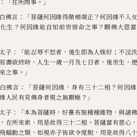
：「
。」
在所問事
：「
？
白佛言
菩薩何
因緣得顏
頰
端正
何因緣不入
？
？
中化生
何因緣能自知前世宿命之事
願佛大恩當
：「
，
；
太子
能忍辱
不怒者
後生即為人姝好
不
淫
，
，
，
若壽欲終時
人生一歲一月及七日者
後世生
。」
來之事
：「
，
？
白佛言
菩薩何因緣
身有三十二相
何因
緣
？」
緣人民有見佛身者視之
無厭極
：「
，
，
太子
本為菩薩時
好憙布施種
種雜物
與諸
，
，
。
在所來
索
用是故得三十二相
菩薩當有慈心
，
，
飛蠕動之類
如視赤子皆欲令
度脫
用是故得八