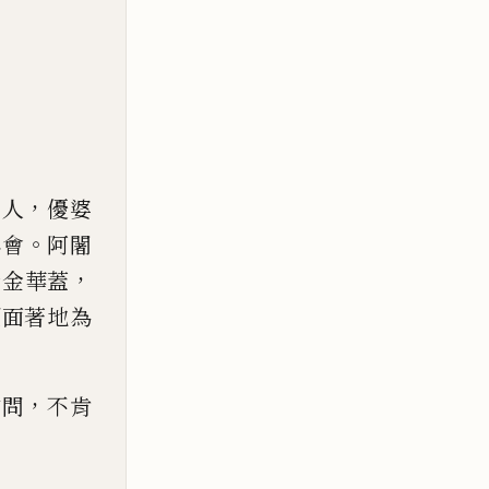
，
千人
優婆
。
俱會
阿闍
，
黃金華蓋
頭面著地為
，
當問
不肯