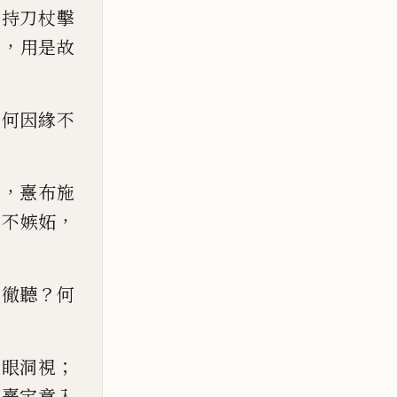
不持刀
杖
擊
，
喜
用是故
？
何因緣
不
，
樂
憙布施
，
心不嫉妬
？
耳徹
聽
何
；
天眼洞視
薩憙定意入