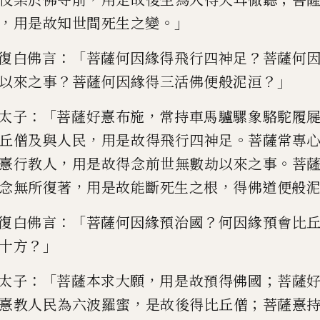
，
。」
用是故知世間死生之變
：「
？
復白佛
言
菩薩何因緣得飛行四神足
菩薩何
？
？」
以來之事
菩薩何因緣得三
活佛便般泥洹
：「
，
太子
菩薩好憙布施
常
持車馬驢騾象
駱駝
履
，
。
丘僧及與人民
用是故得飛行四神足
菩薩
常專
，
。
憙行教人
用是故
得念前世無數劫以來之事
菩
，
，
念無所復著
用是故能斷死生之根
得佛道便般
：「
？
復白佛言
菩薩何因
緣
預
治國
何因緣
預
會比
？」
十方
：「
，
；
太子
菩薩本求大願
用是故
預
得佛國
菩薩
，
；
憙教人
民為六波羅蜜
是故後得比丘僧
菩薩憙