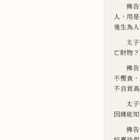
佛
告
，
人
用是
後
生為人
太子
？
亡財物
佛告
，
不慳貪
不自貢高
太子
因緣能知
佛告
好憙持倡