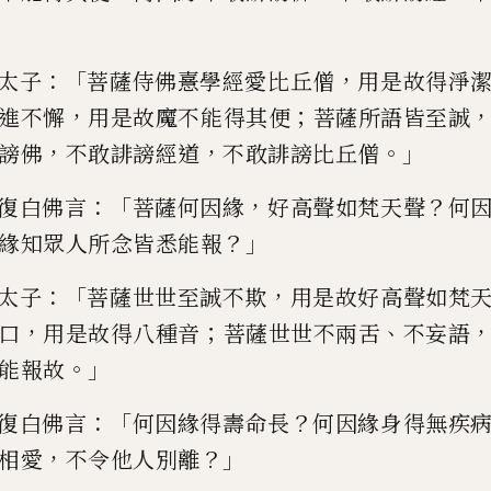
：「
，
太子
菩薩侍佛憙學經愛比丘
僧
用是故得淨
，
；
進不懈
用是故魔不能得其便
菩薩所語皆至誠
，
，
。」
謗佛
不敢誹謗經道
不敢
誹謗比丘僧
：「
，
？
復白佛言
菩薩何因緣
好
高聲如梵天聲
何
？」
緣知
眾人所念皆悉能報
：「
，
太子
菩薩世世至
誠不欺
用是故好高聲如梵
，
；
、
口
用是故得八種音
菩薩世世不兩舌
不妄語
。」
能報
故
：「
？
復
白佛言
何因緣得壽命長
何因緣身得無疾
，
？」
相愛
不令他人別離