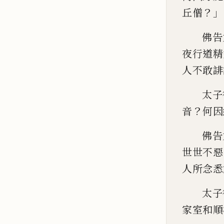
？」
丘僧
佛告
夜行道精
人不敢誹
太子
？
音
何因
佛告
世世
不惡
人所念悉
太子
家室和順