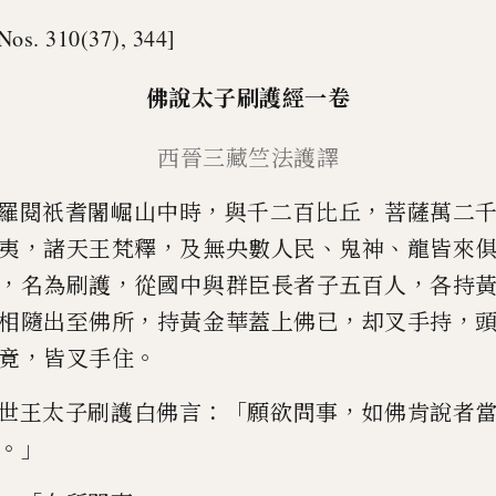
Nos. 310(37), 344]
佛說
太子刷護經
一卷
西晉三藏竺法護譯
，
，
羅閱祇耆闍崛山中時
與千二百比丘
菩薩萬二
，
，
、
、
夷
諸天王梵釋
及無
央
數人民
鬼神
龍皆來
，
，
，
名為刷護
從國中與群臣長者子五百
人
各持
，
，
，
相隨出至佛所
持黃金華蓋上佛已
却叉手持
，
。
竟
皆叉手住
：「
，
世王太子刷護
白佛言
願欲問事
如佛肯說者
。」