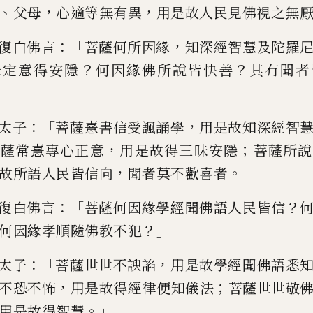
、
，
，
父母
心適等無有異
用是故人民見
佛
視之無
：「
，
復白佛言
菩薩何所因緣
知深經智
慧及陀羅
？
？
昧定意得安隱
何因緣佛所說皆快善
其有聞者
：「
，
太子
菩薩憙書信受諷誦學
用是故
知深經智
，
；
菩薩常憙專心
正
意
用是故得三昧安隱
菩薩所說
，
。」
故所語人民皆信向
聞者莫不歡喜
者
：「
？
復白佛言
菩薩何因緣學經聞佛語
人民皆信
？」
何因緣孝順
隨佛教不犯
：「
，
太子
菩薩世世不諛諂
用
是故學經聞佛語悉
，
；
不恐
不怖
用是故得經律便知儀法
菩薩世世敬
。」
用是故得智慧