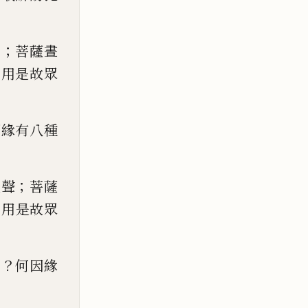
；
潔
菩薩晝
，
用
是故眾
因緣有八種
；
天聲
菩薩
，
用是故眾
？
病
何因緣