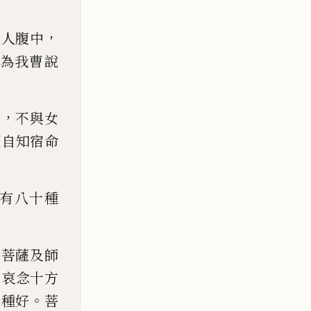
，
女人腹中
為我曹說
，
泆
不與女
便自知宿命
有八十種
佛菩薩及師
，
哀念
十方
。
十種好
菩