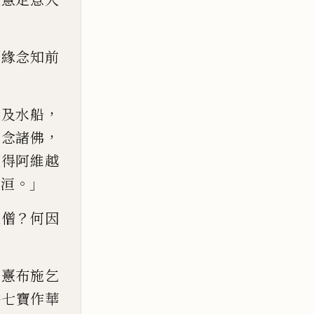
因緣
念知前
，
屣及水船
，
心念諸佛
薩得阿
維
越
。」
泥洹
？
丘僧
何因
好憙布施乞
持
七寶作華