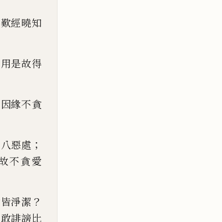
佛歎經曉知
，
用是故得
何因緣不
貪
；
生八惡處
故不貪
愛
？
念皆淨潔
不敢誹謗
比