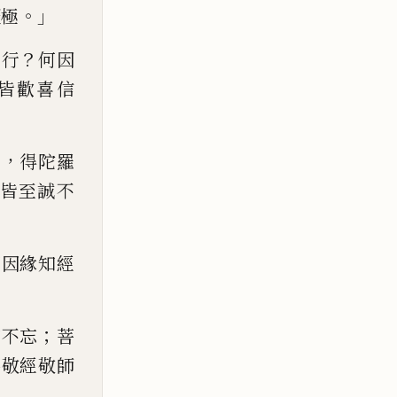
。」
厭
極
？
尼行
何因
皆歡喜信
，
慧
得陀羅
皆至誠不
何因緣知經
；
知不忘
菩
佛敬經敬師