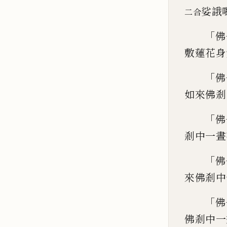
娑誐
二合
「
佛
敷蓮花身
「
佛
如來佛剎
「
佛
剎中一晝
「
佛
來
佛剎中
「
佛
佛剎中一