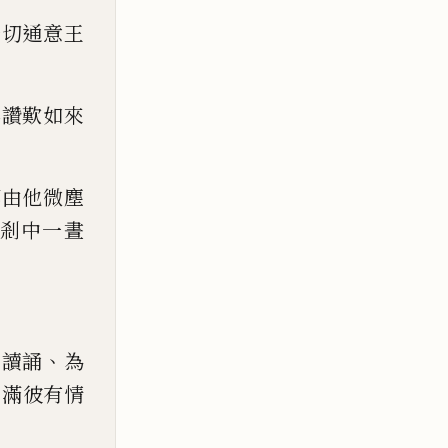
一切通意王
界讚歎如來
那
由他微塵
剎中一晝
、
、
讀誦
為
，
滿彼有情