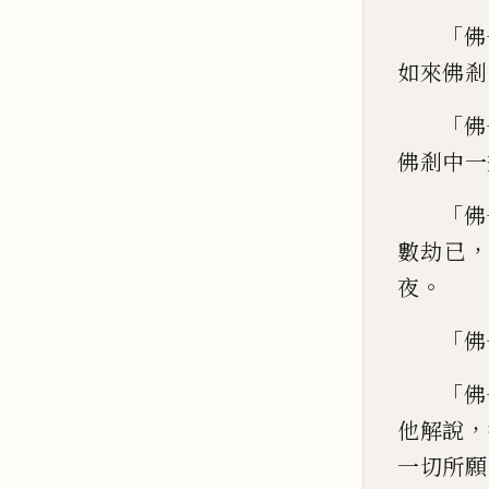
「
佛
如來佛剎
「
佛
佛剎中一
「
佛
數劫已
。
夜
「
佛
「
佛
，
他解說
一切所
願