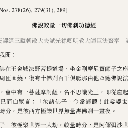
Nos. 278(26), 279(31), 289]
佛說較量一切佛剎功德經
天譯經三藏朝散大夫試光祿卿
明教大師臣法賢奉 
：
我聞
，
佛在王舍城法野菩提道場
坐金剛摩尼寶師子之
，
周匝圍繞
復有十佛剎百千俱胝那由他眾
聽佛說
，
，
，
會中有一菩薩摩訶薩
名不
思議光王
即從座
：「
，
！
薩已而
白眾言
汝諸佛子
今當諦聽
此娑婆世
，
。
時分
是彼西方極樂世界無
量壽佛剎一晝夜
！
，
，
子
彼極樂世界一大劫
較量時分
是阿儞弭沙