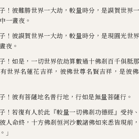
！
，
，
子
彼難勝世界一大劫
較量時分
是
謨賀世界
。
中一晝夜
！
，
，
子
彼謨賀世界一大劫
較量時分
是現圓
光世
。
晝夜
！
，
子
如是
一切世界依劫算數過十佛剎百千俱胝
，
，
，
有世界名蓮花吉祥
彼佛
世尊名賢吉祥
是彼佛
！
，
。
子
彼
有菩薩地名普行
地
行
如是無量菩薩行
！
『
』
子
若復有人於此
較量一切佛剎功德經
受
持
，
彼人命終
十方佛剎恒河
沙數諸佛如來悉皆現前
。」