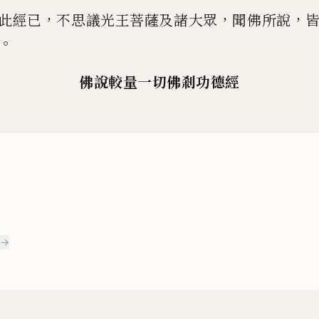
，
，
，
此經已
不思議光王菩薩及諸大眾
聞佛所說
。
佛說較量一切佛剎功德經
 →