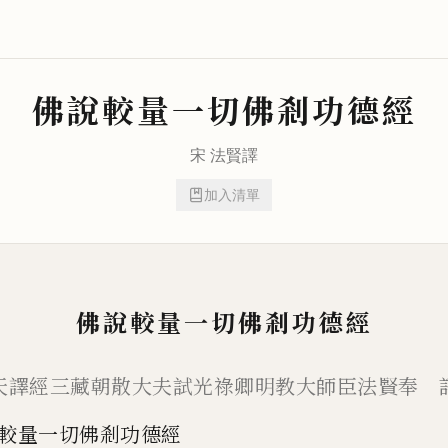
佛說較量一切佛剎功德經
宋
法賢
譯
加入清單
佛說較量一切佛剎功德經
天譯經三藏朝散大夫試光祿卿明教大師臣法賢奉 
較量一切佛剎功德經