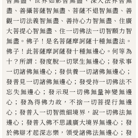
、
、
智無盡
世界如影智無盡
深
入法界智無
、
、
、
盡
善攝菩薩智無盡
菩薩不退
智無盡
善
、
、
觀一切法義智無盡
善持心力智
無盡
住廣
、
大菩提心智無盡
住一切佛法一
切智願力智
。
！
。
無盡
佛子
是名菩薩摩訶薩十
種無盡法
！
。
佛子
此菩薩摩訶薩發十種無邊
心
何等為
？
：
；
十
所謂
發度脫一切眾生無邊心
發承事
；
；
一切諸佛無邊心
發供養一切諸佛
無邊心
；
發普見一切諸佛無邊心
發受持一
切佛法不
；
忘失無邊心
發示現一切佛無量
神變無邊
；
，
心
發為得佛力故
不捨一切菩提
行無邊
；
，
心
發普入一切智微細境界
說一切
佛法無
；
；
邊心
發普入佛不思議廣大境界無
邊心
發
，
；
於佛
辯
才起深志樂
領受諸佛法
無邊心
發