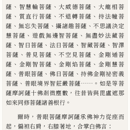
、
、
、
薩
智慧輪菩薩
大威德菩
薩
大龍相菩
、
、
、
薩
質直行菩薩
不退轉菩薩
持
法幢菩
、
、
、
薩
無忘失菩薩
攝諸趣菩薩
不思議
決定
、
、
慧菩薩
遊戲無邊智菩薩
無盡妙法藏
菩
、
、
、
、
薩
智日菩薩
法日菩薩
智藏菩薩
智澤
、
、
、
菩
薩
普見菩薩
不空見菩薩
金剛
通
菩
、
、
、
薩
金
剛智菩薩
金剛焰菩薩
金剛慧菩
、
、
、
薩
普眼菩
薩
佛日菩薩
持佛金剛祕密義
、
……。
菩薩
普眼境
界智莊嚴菩薩
如是等菩
，
薩摩訶薩十佛剎
微塵數
往昔皆與毘盧遮那
。
如來同修菩薩
諸善根行
，
爾時
普眼菩薩摩訶薩承佛神力從座而
，
，
，
：
起
偏袒右肩
右膝著地
合掌白佛言