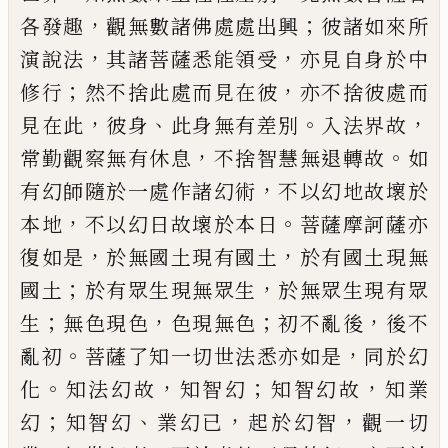
，
；
各發趣
觀無數諸
佛處處出興
彼諸如來所
，
，
演說法
其諸菩
薩悉能領受
亦見自身於中
；
，
修行
然不捨此
處而見在彼
亦不捨彼處而
，
、
。
，
見在此
彼身
此
身無有差別
入法界故
，
。
常勤觀察無有休
息
不捨智慧無退轉故
如
，
有幻師隨於一處
作諸幻術
不以幻地故壞於
，
。
本地
不以幻日
故壞於本日
菩薩摩訶薩亦
，
，
復如是
於無國
土現有國土
於有國土現無
；
，
國土
於有眾
生現無眾生
於無眾生現有眾
；
，
；
，
生
無色現
色
色現無色
初不亂後
後不
。
，
亂初
菩薩了
知一切世法悉亦如是
同於幻
。
，
；
，
化
知法幻故
知智幻
知智幻故
知業
；
、
，
，
幻
知智幻
業幻已
起於幻智
觀一切