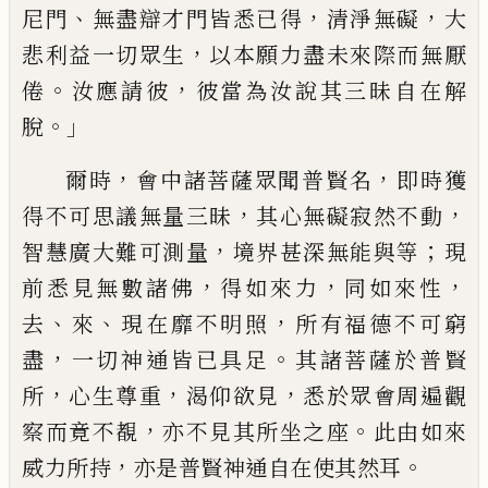
、
，
，
尼門
無盡
辯才門皆悉已得
清淨無礙
大
，
悲利益一切
眾生
以本願力盡未來際而無厭
。
，
倦
汝應請
彼
彼當為汝說其三昧自在解
。」
脫
，
，
爾時
會中諸菩薩眾聞普賢名
即時獲
，
，
得不
可思議無量三昧
其心無礙寂然不動
，
；
智慧
廣大難可測量
境界甚深無能與等
現
，
，
，
前悉
見無數諸佛
得如來力
同如來性
、
、
，
去
來
現在
靡不明照
所有福德不可窮
，
。
盡
一切神通皆
已具足
其諸菩薩於普賢
，
，
，
所
心生尊重
渴仰
欲見
悉於眾會周遍觀
，
。
察而竟不覩
亦不見
其所坐之座
此由如來
，
。
威力所持
亦是普賢
神通自在使其然耳