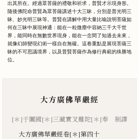
出其所在。經過眾菩薩的禮敬和祈求，普賢才示現身形。
隨後佛陀命普賢為眾菩薩講述十大三昧，分別是普光明三
昧、妙光明三昧等。普賢在講解中用大量比喻說明菩薩如
何在三昧中展現神通：能在一粒微塵中容納三千大千世
界，能同時在無數世界現身，能在一念間了知過去未來，
就像幻師變現幻術一樣自在無礙。這卷重點是展現菩薩三
昧的不可思議境界，以及普賢菩薩作為修行典範的殊勝地
位。
大方廣佛華嚴經
[＊]于闐國[＊]三藏實叉難陀[＊]奉 制譯
大方廣佛華嚴經卷[＊]第四十