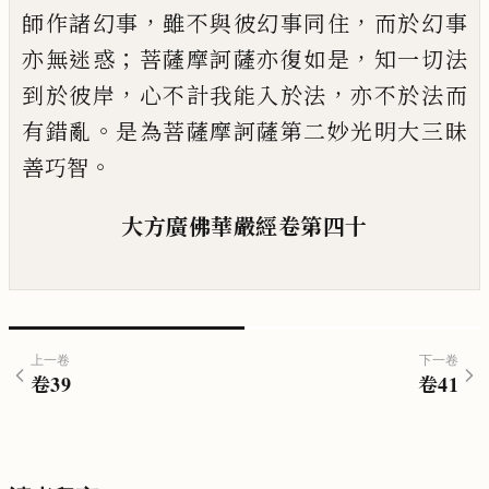
，
，
師作諸幻事
雖不與彼幻事同住
而於
幻事
；
，
亦無迷惑
菩薩摩訶薩亦復如是
知一
切法
，
，
到於彼岸
心不計我能入於法
亦不於
法而
。
有錯亂
是為菩薩摩訶薩第二妙光明
大三昧
。
善巧智
大方廣佛華嚴經
卷第四十
上一卷
下一卷
卷
39
卷
41