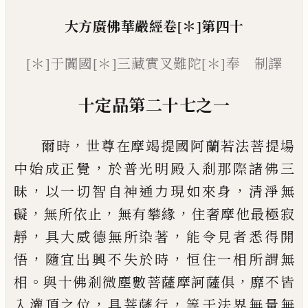
大方廣佛華嚴經
卷
[＊]
第四十
[＊]
于闐國
[＊]
三藏實叉難陀
[＊]
奉 制譯
十定品第二十七之一
，
爾時
世尊在摩竭提國阿蘭若法菩提場
，
中
始成正覺
於普光明殿入剎那際諸佛三
，
，
昧
以一切智自神通力現如來身
清淨無
，
，
，
礙
無
所依止
無有攀緣
住奢摩他最極寂
，
，
靜
具大
威德無所染著
能令見者悉得開
，
，
悟
隨宜出
興不失於時
恒住一相所謂無
。
，
相
與十佛剎
微塵數菩薩摩訶薩俱
靡不皆
，
，
入灌頂之位
具菩薩行
等于法界無量無