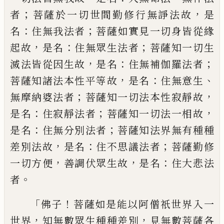
；
，
者
菩薩於一切世間勤修行無諍法故
是
：
；
名
住無我法者
菩薩如實見一切身皆從
緣
，
：
；
起故
是名
住無眾生法者
菩薩知一切生
，
：
；
滅法皆從因生故
是名
住無
補
伽羅法者
，
：
、
菩
薩知諸法本性平等故
是名
住無意生
；
，
無摩納
婆法者
菩薩知一切法本性寂靜故
：
；
，
是名
住
寂靜法者
菩薩知一切法一相故
：
；
是名
住無
分別法者
菩薩知法界無有種種
，
：
；
差別法故
是名
住不思議法者
菩薩勤修
，
，
：
一切方便
善
調伏眾生故
是名
住大悲法
。
者
「
！
佛子
菩薩如
是能以阿僧祇世界入一
，
，
世界
知無數眾生
種種差別
見無數菩薩各