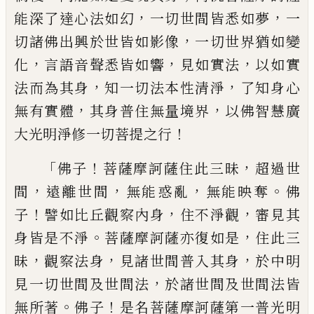
，
，
能深了達心法如幻
一切世
間皆悉如夢
一
，
切諸佛出興於世皆如影
像
一切世界猶如變
，
，
，
化
言語音聲悉皆如
響
見如實法
以如實
，
，
法而為其身
知一切
法本性清淨
了知身心
，
，
無有實體
其身普
住無量境界
以佛智慧廣
！
大光明淨修一
切菩提之行
「
！
，
佛子
菩薩摩訶薩
住此三昧
超過世
，
，
，
。
間
遠離世間
無能惑亂
無能映奪
佛
！
，
，
子
譬如比丘觀察內身
住不淨觀
審見其
。
，
身皆是
不
淨
菩薩摩訶薩亦復如是
住此
三
，
，
，
昧
觀察法身
見諸世間普入其身
於中明
，
見一切世間及世間法
於諸世間及世間法
皆
。
！
無所著
佛子
是名菩薩摩訶薩第一普光
明