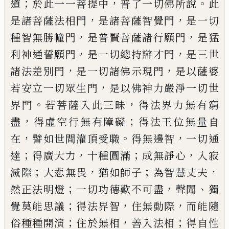
；
，
。
道
於此一一菩提中
普了一切佛所說
此
，
，
是諸菩薩法相門
是諸菩薩智覺門
是一
切
，
，
種智無勝
幢
門
是普賢菩薩諸行願門
是
猛
，
，
利神通誓願門
是一切總持
辯
才門
是三
世
，
，
諸法差別門
是一切諸佛示現門
是以薩
婆
，
若安立一切眾生門
是以佛神力嚴淨一
切世
。
，
界門
若菩薩入此三昧
得法界力無有
窮
，
；
盡
得虛空行無有障礙
得法王位無量自
，
。
，
在
譬如世間灌頂受職
得無邊智
一切通
；
，
；
，
達
得廣大力
十種圓滿
成無諍心
入寂
；
，
；
，
滅
際
大悲無畏
猶如師子
為智慧丈夫
；
，
、
然正法
明燈
一切功德歎不可盡
聲聞
獨
；
，
，
覺莫能思
議
得法界智
住無動際
而能隨
；
，
；
俗種種開
演
住於無相
善入法相
得自性