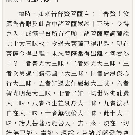
，
：「
！
爾時
如來告普賢菩薩言
普賢
汝
，
應為普眼
及此會中諸菩薩眾說十三昧
令得
，
。
善入
成
滿普賢所有行願
諸菩薩摩訶薩說
，
，
此十大
三昧故
令過去菩薩已得出離
現在
，
。
菩薩今
得出離
未來菩薩當得出離
何者為
？
，
，
十
一者
普光大三昧
二者妙光大三昧
三
，
者次第遍
往諸佛國土大三昧
四者清淨深心
，
，
行大三
昧
五者知過去莊嚴藏大三昧
六者
，
智光明
藏大三昧
七者了知一切世界佛莊嚴
，
，
大三
昧
八者眾生差別身大三昧
九者法界
，
。
自在
大三昧
十者無礙輪大三昧
此十大三
，
，
、
、
昧
諸
大菩薩乃能善入
去
來
現在一切
、
、
。
諸佛已
說
當說
現說
若諸菩薩愛樂尊