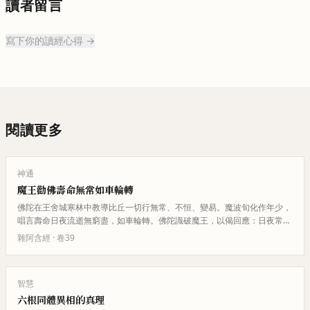
讀者留言
寫下你的讀經心得 →
閱讀更多
神通
魔王勸佛壽命無常如車輪轉
佛陀在王舍城寒林中教導比丘一切行無常、不恒、變易。魔波旬化作年少，
唱言壽命日夜流逝無窮盡，如車輪轉。佛陀識破魔王，以偈回應：日夜常遷
流，壽亦隨損減，人命漸消亡如…
雜阿含經
· 卷
39
智慧
六根同體異相的真理