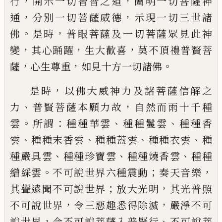
，
，
行
開示一切智智之道
闡明一切菩薩神
，
，
通
分別一切菩薩威德
示現一切三世諸
。
，
佛
是
時
普眼菩薩及一切菩薩眾見此神
，
，
，
變
其心
踊躍
生大歡喜
莫不頂禮普賢菩
，
，
。
薩
心生尊
重
如見十方一切諸佛
，
是時
以佛大威神力
及諸菩薩信解之
、
，
力
普賢菩薩本願力故
自
然而雨十千種
。
：
、
、
雲
所謂
種種華雲
種種鬘雲
種種香
、
、
、
、
雲
種種末香雲
種種蓋雲
種種衣雲
種
、
、
、
種嚴具雲
種種珍寶雲
種種燒香雲
種種
。
；
，
繒
綵
雲
不可說世界六種震動
奏天音樂
；
，
其聲遠聞不可說世界
放大光明
其光普照
，
，
不可說世界
令三惡趣悉得除滅
嚴淨不可
，
、
說世界
令不可說菩薩入普賢行
不可說菩