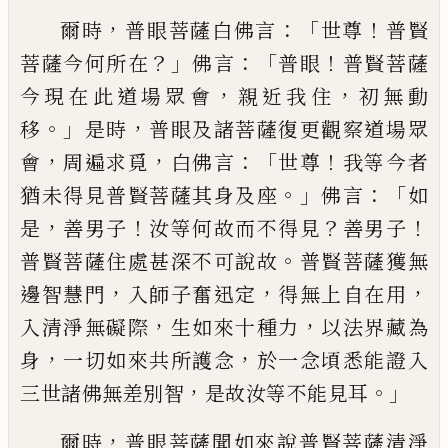
，
：「
！
爾時
普眼菩薩白佛言
世尊
普賢
？」
：「
！
菩薩今何
所在
佛言
普眼
普賢菩薩
，
，
今現在此道場眾
會
親近我住
初無動
。」
，
移
是時
普眼及諸菩
薩復更觀察道場眾
，
，
：「
！
會
周遍求覓
白佛言
世
尊
我等今者
。」
：「
猶未得見普賢菩薩其身及座
佛言
如
，
！
？
！
是
善男子
汝等何故而不得見
善男
子
。
普賢菩薩住處甚深不可說故
普賢菩
薩獲無
，
，
，
邊智慧門
入師子奮迅定
得無上
自在用
，
，
入清淨無礙際
生如來十種力
以法
界藏為
，
，
身
一切如來共所護念
於一念頃悉
能證入
，
。」
三世諸佛無差別智
是故汝等不能
見耳
，
爾時
普眼菩薩聞如來說普賢菩薩清淨