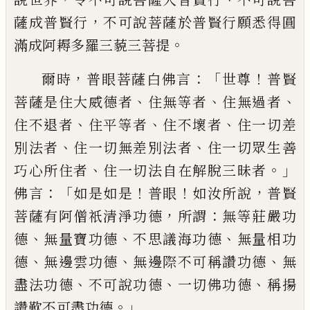
，
薩成普賢行
不可說菩薩於普賢行願悉得
圓
。
滿成阿耨多羅三藐三菩提
，
：「
！
爾時
普眼菩薩白佛言
世尊
普賢
、
、
、
菩薩是住
大威德者
住無等者
住無過者
、
、
、
住不退者
住
平等者
住不壞者
住一切差
、
、
別法者
住一切
無差別法者
住一切眾生善
、
。」
巧心所住者
住
一切法自在解脫三昧者
：「
！
！
，
佛言
如是如是
普
眼
如汝所說
普賢
，
：
菩薩有阿僧祇清淨功德
所謂
無等莊嚴功
、
、
、
德
無量寶功德
不思議海
功德
無量相功
、
、
、
德
無邊雲功德
無邊際
不
可稱讚功德
無
、
、
、
盡法功德
不可說功德
一切
佛功德
稱揚
。」
讚歎不可盡功德