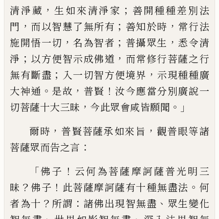
，
；
清淨藏
生如
來清淨家
善開種種差別法
，
；
，
門
而以智慧了
無所有
善知於時
常行法
，
；
，
施開悟一切
名為
智者
普攝眾生
悉令清
；
，
淨
以方便智示成佛
道
而常修行菩薩之行
；
，
無有斷盡
入一切智
方便境界
示現種種廣
。
，
！
大神通
是故
普賢
汝
今應當分別廣說一
，
。」
切菩薩十大三昧
今此
眾會咸皆願聞
，
，
爾時
普賢菩薩承如來旨
觀
普眼等諸
：
菩薩眾而告之言
「
！
佛子
云何為菩
薩摩訶薩普光明三
？
！
。
昧
佛子
此菩薩摩訶薩
有十種無盡法
何
？
：
、
者為十
所謂
諸佛出現智
無盡
眾生變化