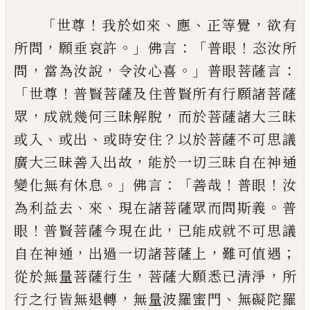
「
！
、
、
，
世尊
我於
如來
應
正等覺
欲有
，
。」
：「
！
所問
願垂哀許
佛言
普
眼
恣汝所
，
，
。」
：
問
當為汝說
令汝心喜
普眼菩薩
言
「
！
世尊
普賢菩薩及住普賢所有行願諸
菩薩
，
，
眾
成就幾何三昧解脫
而於菩薩諸大
三昧
、
、
？
或入
或出
或時安住
以於菩薩不可思
議
，
廣大三昧善入出故
能於一切三昧自在
神通
。」
：「
！
！
變化無有休息
佛言
善哉
普眼
汝
、
、
。
為利
益去
來
現在諸菩薩眾而問斯義
普
！
，
眼
普賢
菩薩今現在此
已能成就不可思議
，
，
；
自在神
通
出過一切諸菩薩上
難可值遇
，
，
從於無量
菩薩行生
菩薩大願悉已清淨
所
，
、
行之行皆
無退轉
無量波羅蜜門
無礙陀羅