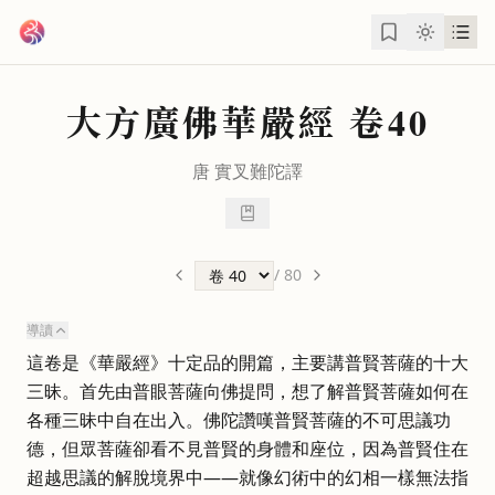
跳到主要內容
大方廣佛華嚴經
卷40
唐
實叉難陀
譯
/
80
導讀
這卷是《華嚴經》十定品的開篇，主要講普賢菩薩的十大
三昧。首先由普眼菩薩向佛提問，想了解普賢菩薩如何在
各種三昧中自在出入。佛陀讚嘆普賢菩薩的不可思議功
德，但眾菩薩卻看不見普賢的身體和座位，因為普賢住在
超越思議的解脫境界中——就像幻術中的幻相一樣無法指