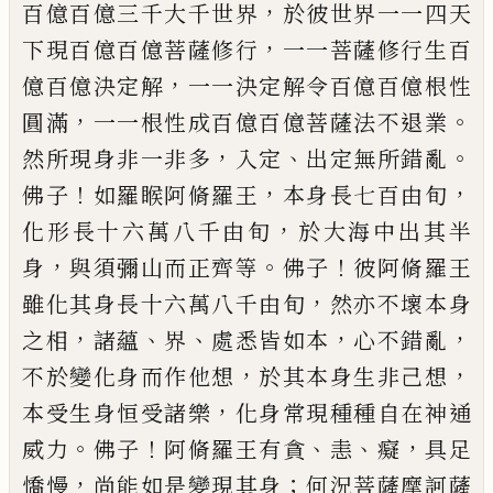
，
百億百億三千大千
世界
於彼世界一一四天
，
下現百億百億菩
薩修行
一一菩薩修行生百
，
億百億決定解
一一決定解令百億百億根性
，
。
圓滿
一一根
性成百億百億菩薩法不退業
，
、
。
然所現身非
一非多
入定
出定無所錯亂
！
，
，
佛子
如羅睺阿
脩羅王
本身長七百由旬
，
化形長十六萬八
千由旬
於大海中出其半
，
。
！
身
與須彌山而正
齊等
佛子
彼阿脩羅王
，
雖化其身長十六萬
八千由旬
然亦不壞本身
，
、
、
，
，
之相
諸蘊
界
處悉
皆如本
心不錯亂
，
，
不於變化身而作他想
於
其本身生非己想
，
本受生身恒受諸樂
化
身常現種種自在神通
。
！
、
、
，
威力
佛子
阿脩羅王
有貪
恚
癡
具足
，
；
憍慢
尚能如是變現其身
何
況菩薩摩訶薩