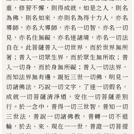
，
，
。
，
重
修習不
懈
則得成就
如是之人
則名
，
，
，
為佛
則名如
來
亦則名為得十力人
亦名
，
，
，
導師
亦名大導
師
亦名一切智
亦名一切
，
，
，
見
亦名住無礙
亦
名達諸境
亦名一切法
。
，
自在
此菩薩普入一
切世界
而於世界無所
；
，
；
著
普入一切眾生界
而於眾生無所取
普
，
；
，
入一切身
而於身無所
礙
普入一切法界
。
，
而知法界無有邊
親近三
世一切佛
明見一
，
，
，
切諸佛法
巧說一切文字
了達一切假名
，
成就一切菩薩清淨道
安住
一切菩薩差別
。
，
，
行
於一念中
普得一切三世
智
普知一切
，
，
三世法
普說一切諸佛教
普轉
一切不退
，
、
、
，
輪
於去
來
現在一一世
普證一切
菩提