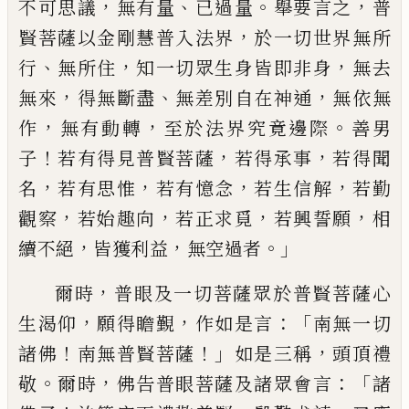
，
、
。
，
不可思議
無有量
已過量
舉要言之
普
，
賢菩
薩以金剛慧普入法界
於一切世界無所
、
，
，
行
無所住
知一切眾生身皆即非身
無去
，
、
，
無
來
得無斷盡
無差別自在神通
無依無
，
，
。
作
無有動轉
至於法界究竟邊際
善男
！
，
，
子
若有
得見普賢菩薩
若得承事
若得聞
，
，
，
，
名
若有思
惟
若有憶念
若生信解
若勤
，
，
，
，
觀察
若始趣
向
若正求覓
若興誓願
相
，
，
。」
續不絕
皆獲利
益
無空過者
，
爾時
普眼及一切菩薩眾於普
賢菩薩心
，
，
：「
生渴仰
願得瞻覲
作如是言
南無
一切
！
！」
，
諸佛
南無普賢菩薩
如是三稱
頭頂禮
。
，
：「
敬
爾時
佛告普眼菩薩及諸眾會言
諸