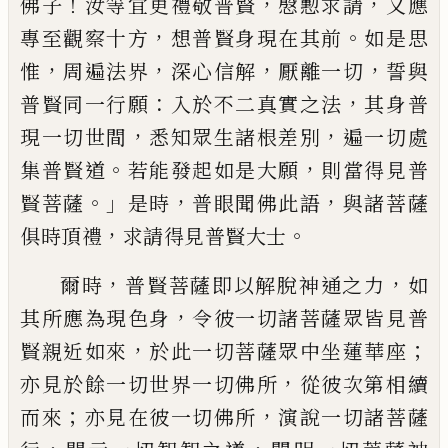
！
，
，
佛子
汝等宜更禮敬普賢
慇懃求請
又應
，
。
專至觀
察十方
想普賢身現在其前
如是思
，
，
，
，
惟
周遍
法界
深心信解
厭離一切
誓與
：
，
普賢同一行
願
入於不二真實之法
其身普
，
，
現一切世間
悉知眾生諸根差別
遍一切處
。
，
集普賢道
若
能發起如是大願
則當得見普
。」
，
，
賢菩薩
是時
普眼聞佛此語
與諸菩薩
，
。
俱時頂禮
求請得
見普賢大士
，
，
爾時
普賢菩薩即以解脫神通之力
如
，
其所
應為現色身
令彼一切諸菩薩眾皆見普
，
；
賢
親近如來
於此一切菩薩眾中坐蓮華座
，
亦
見於餘一切世界一切佛所
從彼次第相續
；
，
而來
亦見在彼一切佛所
演說一切諸菩薩