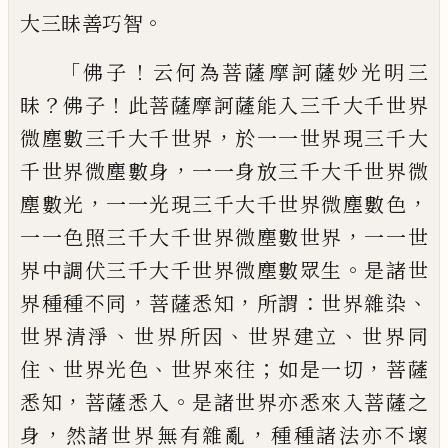
。
大三昧善巧智
「
！
佛子
云何為菩薩摩訶薩妙光明三
？
！
昧
佛子
此菩薩摩訶薩能入三千大千世界
，
微塵數
三千大千世界
於一一世界現三千大
，
千世
界微塵數身
一一身放三千大千世界微
，
，
塵
數光
一一光現三千大千世界微塵數色
，
一
一色照三千大千世界微塵數世界
一一世
。
界中調伏三千大千世界微塵數眾生
是諸
世
，
，
：
、
界種種不同
菩薩悉知
所謂
世界雜染
、
、
、
世
界清淨
世界所因
世界建立
世界同
、
、
；
，
住
世界
光色
世界來往
如是一切
菩薩
，
。
悉知
菩薩悉
入
是諸世界亦悉來入菩薩之
，
，
身
然諸世界
無有雜亂
種種諸法亦不壞