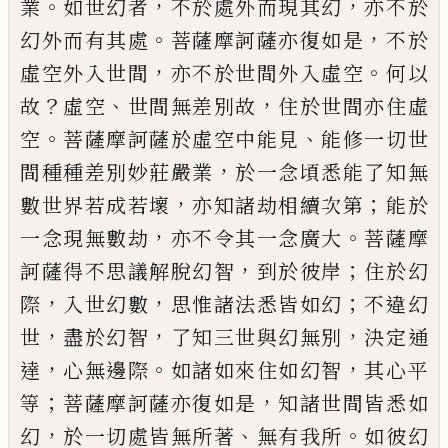
。
，
，
業
如世幻者
不於處外而
現其幻
亦不於
。
，
幻外而有其處
菩薩摩訶薩
亦復如是
不於
，
。
虛空外入世間
亦不於世間
外入虛空
何以
？
、
，
故
虛空
世間無差別故
住於
世間亦住虛
。
、
空
菩薩摩訶薩於虛空中能見
能修一切世
，
間種種差別妙莊嚴業
於一念
頃悉能了知無
，
；
數世界若成若壞
亦知諸劫
相續次第
能於
，
。
一念現無數劫
亦不令其一
念廣大
菩薩摩
，
；
訶薩得不思議解脫幻智
到
於彼岸
住於幻
，
，
；
際
入世幻數
思惟諸法悉皆
如幻
不違幻
，
，
，
世
盡於幻智
了知三世與幻無
別
決定通
，
。
，
達
心無邊際
如諸如來住如幻智
其心平
；
，
等
菩薩摩訶薩亦復如是
知諸世間
皆悉如
，
、
。
幻
於一切處皆無所著
無有我所
如
彼幻