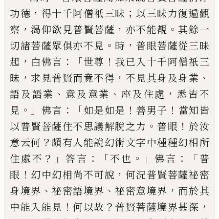
，
；
功
德
得十千阿僧祇三昧
以三昧力復遍觀
，
，
。
察
渴仰欲見普賢菩薩
亦不能覩
其餘一
。
，
切諸
菩薩眾俱亦不見
時
普眼菩薩從三昧
，
：「
！
起
白
佛言
世尊
我已入十千阿僧祇三
，
，
、
昧
求見普
賢而竟不得
不見其身及身業
、
、
，
語及語業
意
及意業
座及住處
悉皆不
。」
：「
！
！
見
佛言
如是如
是
善男子
當知皆
。
！
以普賢菩薩住不思議解
脫之力
普眼
於汝
？
意云何
頗有人能說幻術
文字中種種幻相所
？」
：「
。」
：
「
住處不
答言
不也
佛言
普
！
，
眼
幻中幻相尚不可說
何況普賢菩薩祕
密
、
、
，
身境界
祕密語境界
祕密意境界
而於其
！
？
，
中能入能見
何以故
普賢菩薩境界甚深