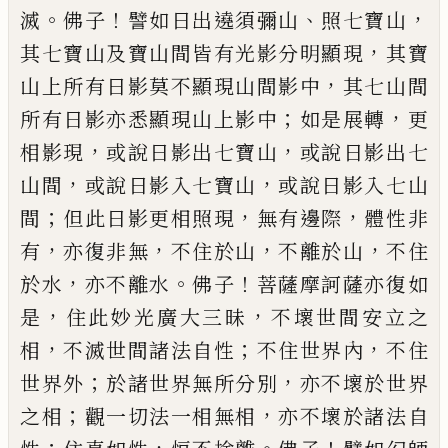
。
！
、
，
滅
佛子
譬如日
出遶須彌山
照七寶山
，
其七寶山及寶山
間皆有光影分明顯現
其寶
，
山上所有日
影莫不顯現山間影中
其七山間
；
，
所有日影
亦悉
顯
現山上影中
如是展轉
更
，
，
相影現
或說日影出七寶山
或說日影出七
，
，
山間
或
說日影入七寶山
或說日影入七山
；
，
，
間
但此
日影更相照現
無有邊際
體性非
，
，
，
，
有
亦
復非無
不住於山
不離於山
不住
，
。
！
於水
亦
不離水
佛子
菩薩摩訶薩亦復如
，
，
是
住此
妙光廣大三昧
不壞世
間
安立之
，
；
，
相
不滅
世間諸法自性
不住世界內
不住
；
，
世界外
於
諸世界無所分別
亦不壞於世界
；
，
之相
觀一
切法一相無相
亦不壞於諸法自