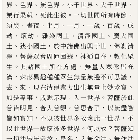
、
、
，
、
，
界
色
界
無色界
小千世界
大千世界
，
。
、
業行果報
死
此生彼
一切世間所有時節
、
、
、
、
、
、
須臾
晝夜
半月
一月
一歲
百歲
成
、
，
、
、
劫
壞劫
雜染國土
清淨國
土
廣大國
、
，
，
土
狹小國土
於中諸佛出興于
世
佛剎清
，
，
，
淨
菩薩眾會周匝圍
遶
神通自
在
教化眾
。
，
生
其諸國土所在方處
無量人
眾悉皆充
，
，
滿
殊形異趣種種眾生無量無
邊不可思議
、
、
。
去
來
現在清淨業力出生無
量上妙珍寶
，
，
。
如是等事
咸悉示現
入一世界
菩薩於此
，
，
，
普皆明見
普入普觀
普思普了
以
無盡智
，
，
皆如實知
不以彼世界多故壞此一
世界
不
。
？
以此世界一故壞彼多世界
何以故
菩薩知
，
：
、
一切法皆無我故
是名
入無命法
無
作法