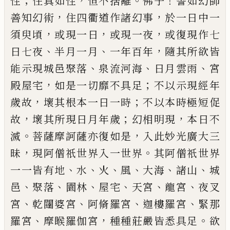
；
，
。
！
性
住真如
性
恒不捨離
佛子
譬如幻師
，
，
善知幻術
住
四衢道作諸幻事
於一日中一
，
，
，
須臾頃
或現
一日
或現一夜
或復現作七
、
、
，
日七夜
半月一
月
一年百年
隨其所欲皆
、
、
、
能示現城邑聚落
泉流河海
日月雲雨
宮
，
；
殿屋宅
如是一切靡
不具足
不以示現經年
，
；
歲故
壞其根本一日
一時
不以本時極短促
，
；
，
故
壞其所現日月年
歲
幻相明現
本日不
。
，
滅
菩薩摩訶薩亦復如
是
入此妙光廣大三
，
。
昧
現阿僧祇世界入一
世界
其阿僧祇世界
、
、
、
、
、
、
一一皆有地
水
火
風
大
海
諸山
城
、
、
、
、
、
、
邑
聚落
園林
屋宅
天宮
龍宮
夜
叉
、
、
、
、
宮
乾闥婆宮
阿脩羅宮
迦樓羅宮
緊那
、
，
。
羅
宮
摩睺羅伽宮
種種莊嚴皆悉具足
欲