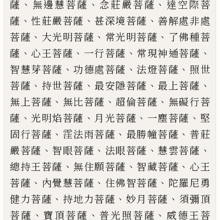
、
、
、
薩
無邊慧菩薩
念
莊嚴菩薩
達空際菩
、
、
、
薩
性莊嚴菩薩
甚深境
菩薩
善解處非處
、
、
、
菩薩
大光明菩薩
常光明
菩薩
了佛種菩
、
、
、
、
薩
心王菩薩
一行菩薩
常現
神通菩薩
、
、
、
智慧芽菩薩
功德處菩薩
法燈菩
薩
照世
、
、
、
、
菩薩
持世菩薩
最安隱菩薩
最上菩
薩
、
、
、
無上菩薩
無比菩薩
超倫菩薩
無礙行菩
、
、
、
、
薩
光明焰菩薩
月光菩薩
一塵菩薩
堅
、
、
、
固行
菩薩
霔法雨菩薩
最勝幢菩薩
普莊
、
、
、
、
嚴菩薩
智眼菩薩
法眼菩薩
慧雲菩薩
、
、
、
總持王菩薩
無住願菩薩
智藏菩薩
心王
、
、
、
菩薩
內覺慧菩
薩
住佛智菩薩
陀羅尼勇
、
、
、
健力菩薩
持地力
菩薩
妙月菩薩
須彌頂
、
、
、
菩薩
寶頂菩薩
普光
照菩薩
威德王菩