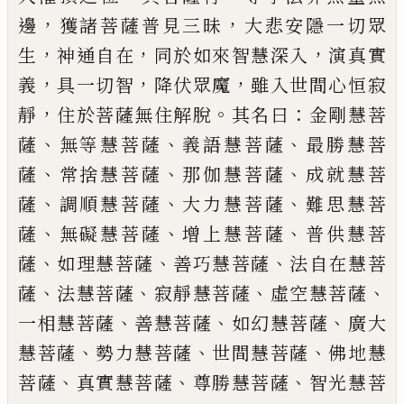
，
，
邊
獲諸菩薩普
見三昧
大悲安隱一切眾
，
，
，
生
神通自在
同於
如來智慧深入
演真實
，
，
，
義
具一切智
降伏眾
魔
雖入世間心恒寂
，
。
：
靜
住於菩薩無住解脫
其名曰
金剛慧菩
、
、
、
薩
無等慧菩薩
義語慧菩
薩
最勝慧菩
、
、
、
薩
常捨慧菩薩
那伽慧菩薩
成
就慧菩
、
、
、
薩
調順慧菩薩
大力慧菩薩
難思慧
菩
、
、
、
薩
無礙慧菩薩
增上慧菩薩
普供慧菩
、
、
、
薩
如理慧菩薩
善巧慧菩薩
法自在慧菩
、
、
、
、
薩
法
慧菩薩
寂靜慧菩薩
虛空慧菩薩
、
、
、
一相慧菩
薩
善慧菩薩
如幻慧菩薩
廣大
、
、
、
慧菩薩
勢力
慧菩薩
世間慧菩薩
佛地慧
、
、
、
菩薩
真實慧菩
薩
尊勝慧菩薩
智光慧菩