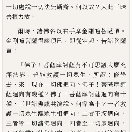
。
？
一切處說一切法無斷辯
何以故
入此
三昧
。
善根力故
，
。
爾時
諸佛各以右手摩金
剛幢菩薩頂
，
，
金剛幢菩薩得摩頂已
即從定
起
告諸菩薩
：
言
「
！
佛子
菩薩摩訶薩有不可思
議大願充
，
，
：
滿法界
普能救護一切眾生
所謂
修學
、
、
。
！
去
來
現在一切佛迴向
佛子
菩薩摩訶
？
！
薩迴向有幾種
佛子
菩薩摩訶薩迴向有十
，
。
？
種
三世諸佛咸共演說
何等為十
一者救
，
，
護
一切眾生離眾生相迴向
二者不壞迴向
，
，
三
者等一切諸佛迴向
四者至一切處迴向