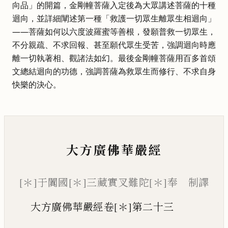
向品」的開篇，金剛幢菩薩入定後為大眾講述菩薩的十種
迴向，並詳細闡述第一種「救護一切眾生離眾生相迴向」
——菩薩如何以六度波羅蜜等善根，發願普救一切眾生，
不分親疏、不求回報、甚至願代眾生受苦，強調迴向時應
離一切執著相、觀諸法如幻。最後金剛幢菩薩用百多首頌
文總結迴向的功德，強調菩薩為救眾生而修行、不求自身
快樂的決心。
大方廣佛華嚴經
[＊]于闐國[＊]三藏實叉難陀[＊]奉 制譯
大方廣佛華嚴經卷[＊]第二十三