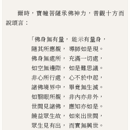
，
，
爾時
寶幢菩薩承佛神力
普觀十方而
：
說頌
言
「
，
，
佛身無有量
能示有量身
，
。
隨其所應覩
導師如是現
，
，
佛身無處所
充滿一切處
，
。
如空無邊際
如是難思議
，
，
非心所行處
心不於中起
，
。
諸佛境界中
畢竟無生滅
，
，
如翳眼所覩
非內亦非外
，
。
世間見諸佛
應知亦如是
，
，
饒益眾生故
如來出世間
，
。
眾生見有出
而實無興世