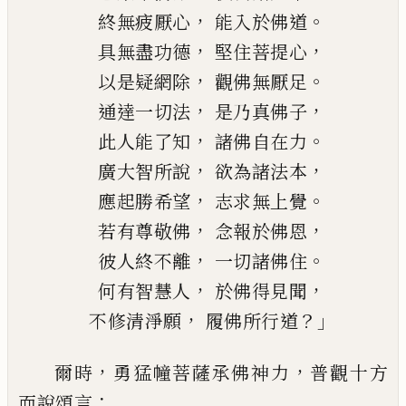
，
。
終無疲厭心
能入於佛道
，
，
具無盡功德
堅住菩提心
，
。
以是疑網除
觀佛無厭足
，
，
通達一切法
是乃真佛子
，
。
此人能了知
諸佛自在力
，
，
廣大智所說
欲為諸法本
，
。
應起勝希望
志求無上覺
，
，
若有尊敬佛
念報於佛恩
，
。
彼人終不離
一切諸佛住
，
，
何有智慧人
於佛得見聞
，
？」
不修清淨願
履佛所行道
，
，
爾時
勇猛幢菩薩承佛神力
普觀十方
：
而說
頌言