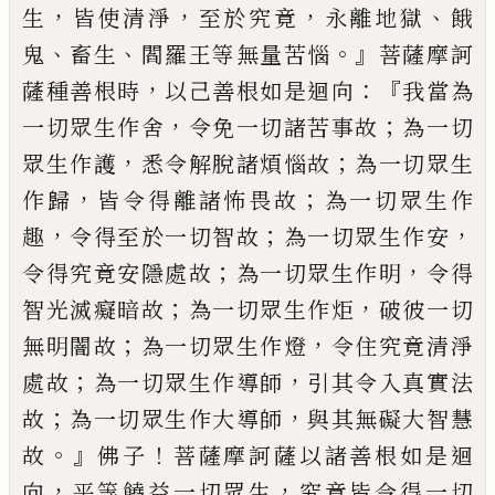
，
，
，
、
生
皆使清淨
至於究竟
永離地獄
餓
、
、
。』
鬼
畜生
閻
羅王等無量苦惱
菩薩摩訶
，
：『
薩種善根時
以
己善根如是迴向
我當為
，
；
一切眾生作舍
令
免一切諸苦事故
為一切
，
；
眾生作護
悉令解
脫諸煩惱故
為一切眾生
，
；
作歸
皆令得離諸
怖畏故
為一切眾生作
，
；
，
趣
令得至於一切智
故
為一切眾生作安
；
，
令得究竟安隱處故
為一切眾生作明
令得
；
，
智光滅癡暗故
為一
切眾生作炬
破彼一切
；
，
無明闇故
為一切眾
生作燈
令住究竟清淨
；
，
處故
為一切眾生作
導師
引其令入真實法
；
，
故
為一切眾生作
大導師
與其無礙大智慧
。』
！
故
佛子
菩薩摩
訶薩以諸善根如是迴
，
，
向
平等饒益一切
眾生
究竟皆令得一切