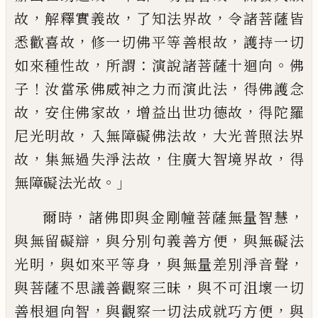
，
，
，
故
解
釋實義故
了知法界故
令諸菩薩皆
，
，
悉歡喜
故
修一切佛平等善根故
護持一切
，
：
。
如來種
性故
所謂
演說諸菩薩十迴向
佛
！
，
子
汝當
承佛威神之力而演此法
得佛護念
，
，
，
故
安住
佛家故
增益出世功德故
得陀羅
，
，
尼光明故
入無障礙佛法故
大光普照法界
，
，
，
故
集無過
失淨法故
住廣大智境界故
得
。」
無障礙法光
故
，
，
爾時
諸佛即與金剛幢菩薩無量智慧
，
，
與無留礙辯
與分別句義善方便
與無礙法
，
，
，
光明
與如來平等身
與無量差別淨音聲
，
與菩薩不思議善觀察三昧
與不可沮壞一
切
，
，
善根迴向智
與觀察一切法成就巧方
便
與