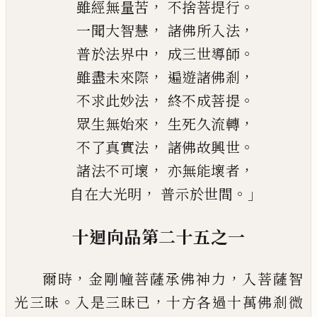
，
。
雖經無量苦
不捨菩提行
，
，
一聞大智慧
諸佛所入法
，
。
普於法界中
成三世導師
，
，
雖盡未來際
遍遊諸佛剎
，
。
不求此妙法
終不成菩提
，
，
眾生無始來
生死久流轉
，
。
不了真實法
諸佛故興世
，
，
諸法不可壞
亦無能壞者
，
。」
自在大光明
普示於世間
十迴向品第二十五之一
，
，
爾時
金剛幢菩薩承佛神力
入菩薩智
。
，
光三
昧
入是三昧已
十方各過十萬佛剎微