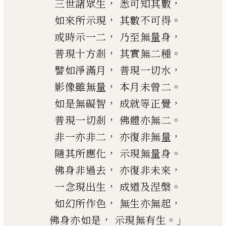
，
，
三世諸眾生
悉可知其數
，
。
如來所
示
現
其數不可得
，
，
或時示一二
乃至無量身
，
。
普現十方剎
其實無二種
，
，
譬如淨滿月
普現一切水
，
。
影像雖無量
本月未曾二
，
，
如是無礙智
成就等正覺
，
。
普現一切剎
佛體亦無二
，
，
非一亦非二
亦復非無量
，
。
隨其所應化
示現無量身
，
，
佛身非過去
亦復非未來
，
。
一念現出生
成道及涅槃
，
，
如幻所作色
無生亦無起
，
。」
佛身亦如是
示現無有生