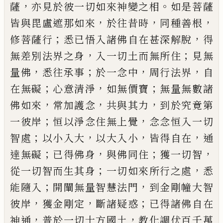
，
。
薩
亦
見於彼一切如來神變之相
如是菩薩
，
，
，
皆與
毘盧遮那如來
於往昔時
同種善根
；
，
修菩
薩行
悉已悟入諸佛自在甚深解脫
得
，
；
無差
別法界之身
入一切土而無所住
見無
，
；
，
，
量
佛
悉往承事
於一念中
周行法界
自
；
，
；
在無
礙
心意清淨
如無價寶
無量無數諸
，
，
，
佛如
來
常加護念
共與其力
到於究竟第
；
，
一彼岸
恒以淨念住無上覺
念念恒入一切
；
，
，
，
智處
以
小入大
以大入小
皆得自在
通
；
，
；
，
達無礙
已得
佛身
與佛同住
獲一切智
；
，
從一切智而生其
身
一切如來所行之處
悉
；
，
能隨入
開闡無
量智慧法門
到金剛幢大智
，
，
；
彼岸
獲金剛定
斷諸疑惑
已得諸佛自在
，
，
神通
普於一切十
方國土
教化調伏百千萬