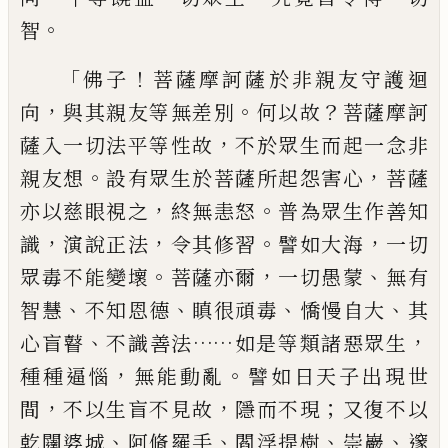
。
智
「
！
佛子
菩薩摩訶
薩於非親友守護迴
，
。
？
向
與其親友等無
差別
何以故
菩薩摩訶
，
薩入一切法平等
性故
不於眾生而起一念非
。
，
親友想
設有眾
生於菩薩所起怨害心
菩薩
，
。
亦以慈眼視
之
終無恚怒
普為眾生作善知
，
，
。
，
識
演說正
法
令其修習
譬如大海
一切
。
，
、
眾毒不能變
壞
菩薩亦爾
一切愚蒙
無有
、
、
、
、
智慧
不知恩
德
瞋很頑毒
憍慢自大
其
、
……
，
心盲瞽
不識善
法
如是等類諸惡眾生
，
。
種種逼惱
無能動
亂
譬如日天子出現世
，
，
；
間
不以生盲不見故
隱而不現
又復不以
、
、
、
、
乾闥婆城
阿脩羅手
閻
浮提樹
崇巖
邃