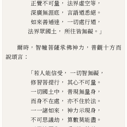
，
，
正覺不可量
法界虛空等
，
。
深廣無涯底
言語道悉絕
，
，
如來善通達
一切處行道
，
。」
法界眾國土
所往皆無礙
，
，
爾時
智幢菩薩承佛神力
普觀十方而
：
說頌
言
「
，
，
若人能信受
一切智無礙
，
。
修習菩提行
其心不可量
，
，
一切國土中
普現無量身
，
。
而身不在處
亦不住於法
，
，
一一諸如來
神力示現身
，
。
不可思議劫
算數莫能盡