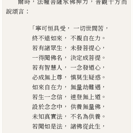
，
，
爾時
法幢菩薩承佛神力
普觀十方而
：
說頌
言
「
，
，
寧可恒具受
一切世間苦
，
。
終不遠如來
不覩自在力
，
，
若有諸眾生
未發菩提心
，
。
一得聞佛名
決定成菩提
，
，
若有智慧人
一念發道心
，
。
必成無上尊
慎莫生疑惑
，
，
如來自在力
無量劫難遇
，
。
若生一念信
速
登
無上道
，
，
設於念念中
供養無量佛
，
。
未知真實法
不名為供養
，
，
若聞如是法
諸佛從此生