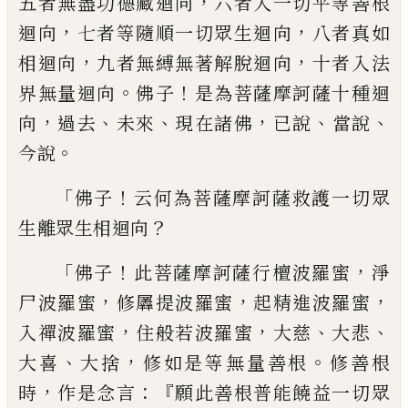
，
五
者無盡功德藏迴向
六者入一切平等善根
，
，
迴向
七者
等
隨順一切眾
生
迴向
八者真
如
，
，
相迴向
九者無縛無著解脫迴向
十者
入法
。
！
界無量迴向
佛子
是為菩薩摩訶薩十
種迴
，
、
、
，
、
、
向
過去
未來
現在諸佛
已說
當說
。
今
說
「
！
佛子
云何為菩薩摩訶薩救護一切眾
？
生離
眾生相迴向
「
！
，
佛子
此菩薩摩訶薩行檀波
羅蜜
淨
，
，
，
尸波羅蜜
修羼提波羅蜜
起精進
波羅蜜
，
，
、
、
入禪波羅蜜
住般若波羅蜜
大慈
大悲
、
，
。
大喜
大捨
修如是等無量善根
修善根
，
：『
時
作是念言
願此善根普能饒益一切眾