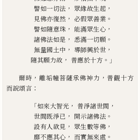
，
，
譬如一切法
眾緣故生起
，
。
見佛亦復然
必假眾善業
，
，
譬如隨意珠
能滿眾生心
，
。
諸佛法如是
悉滿一切願
，
，
無量國土中
導師興於世
，
。」
隨其願力故
普應於十方
，
，
爾時
離垢幢菩薩承佛神力
普觀十方
：
而說
頌言
「
，
，
如來大智光
普淨諸世間
，
。
世間既淨已
開示諸佛法
，
，
設有人欲見
眾生數等佛
，
。
靡不應其心
而實無來處