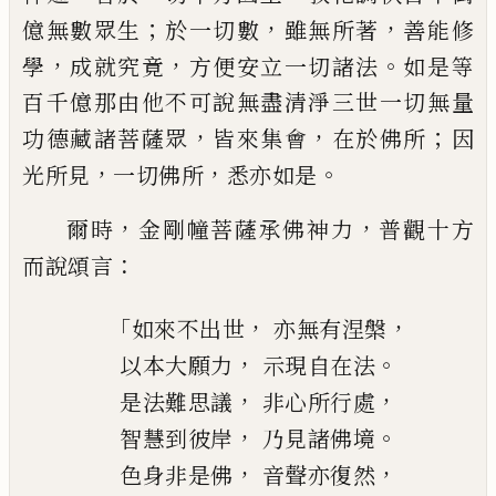
；
，
，
億無數眾生
於一
切數
雖無所著
善能修
，
，
。
學
成就究竟
方便安
立一切諸法
如是等
百千億那由他不可說
無盡清淨三世一切無量
，
，
；
功德藏諸菩薩眾
皆來集會
在於佛所
因
，
，
。
光所見
一切佛所
悉
亦如是
，
，
爾時
金剛
幢
菩薩承佛神力
普觀十
方
：
而說頌
言
「
，
，
如來不出世
亦無有涅槃
，
。
以本大願力
示現自在法
，
，
是法難思議
非心所行處
，
。
智慧到彼岸
乃見諸佛境
，
，
色身非是佛
音聲亦復然