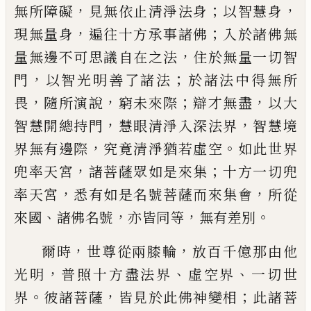
，
；
，
無所障
礙
見無依止清淨法身
以智慧身
，
；
現無量
身
遍往十方承事諸佛
入於諸佛無
，
量無
邊不可思議自在之法
住於無量一切智
，
；
門
以智光明善了諸法
於諸法中得無所
，
，
；
，
畏
隨所演說
窮未來際
辯才無盡
以大
，
，
智
慧開總持門
慧眼清淨入深法界
智慧境
，
。
界無有邊際
究竟清淨猶若虛空
如此世
界
，
；
兜率天宮
諸菩薩眾如是來集
十方一
切兜
，
，
率天宮
悉有如是名號菩薩而來集
會
所從
、
，
，
。
來國
諸佛名號
亦皆同等
無有差
別
，
，
爾時
世尊從兩膝輪
放百千億那由他
，
、
、
光明
普照十方盡法界
虛空界
一切世
。
，
；
界
彼諸菩薩
皆見於此佛神變相
此諸菩