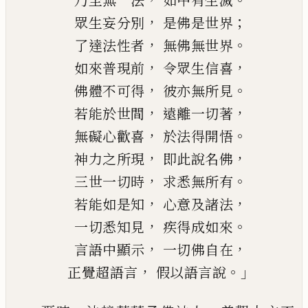
乃至無一法
如中有生滅
，
；
眾生妄分別
是佛是世界
，
。
了達法性者
無佛無世界
，
，
如來普現前
令眾生信喜
，
。
佛體不可得
彼亦無所見
，
，
若能於世間
遠離一切著
，
。
無礙心歡喜
於法得開悟
，
，
神力之所現
即此說名佛
，
。
三世一切時
求悉無所有
，
，
若能如是知
心意及諸法
，
。
一切悉知見
疾得成如來
，
，
言語中顯示
一切佛自在
，
。」
正覺超語言
假以語言說