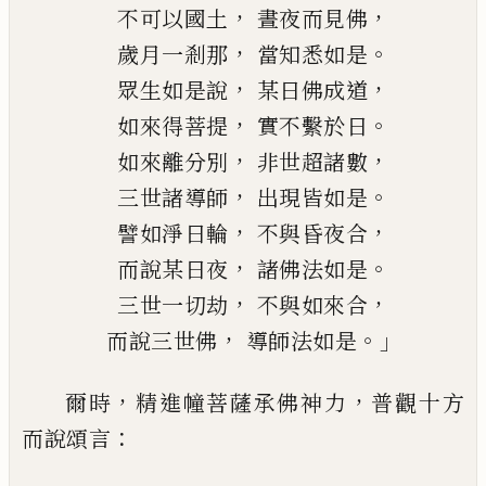
，
，
不可以國土
晝夜而見佛
，
。
歲月一剎那
當知悉如是
，
，
眾生如是說
某日佛成道
，
。
如來得菩提
實不繫於日
，
，
如來離分別
非世超諸數
，
。
三世諸導師
出現皆如是
，
，
譬如淨日輪
不與昏夜合
，
。
而說某日夜
諸佛法如是
，
，
三世一切劫
不與如來合
，
。」
而說三世佛
導師法如是
，
，
爾時
精進幢菩薩承佛神力
普觀十方
：
而說
頌言