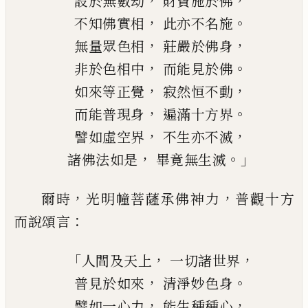
，
，
設於無數劫
財寶施於佛
，
。
不知佛實相
此亦不名施
，
，
無量眾色相
莊嚴於佛身
，
。
非於色相中
而能見於佛
，
，
如來等正覺
寂然恒不動
，
。
而能普現身
遍滿十方界
，
，
譬如虛空界
不生亦不滅
，
。」
諸佛法如是
畢竟無生滅
，
，
爾時
光明幢菩薩承佛神力
普觀十方
：
而說
頌言
「
，
，
人間及天上
一切諸世界
，
。
普見於如來
清淨妙色身
，
，
譬如一心力
能生種種心