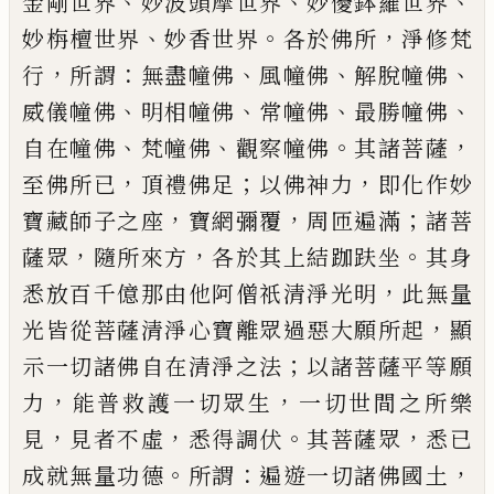
、
、
、
金剛世界
妙波頭摩世界
妙優
鉢羅世界
、
。
，
妙栴檀世界
妙香世界
各於佛所
淨修梵
，
：
、
、
、
行
所謂
無盡幢佛
風幢佛
解脫幢
佛
、
、
、
、
威儀幢佛
明相幢佛
常幢佛
最勝幢佛
、
、
。
，
自在幢佛
梵幢佛
觀察幢佛
其諸菩薩
，
；
，
至佛
所已
頂禮佛足
以佛神力
即化作妙
，
，
；
寶藏師
子之座
寶網彌覆
周匝遍滿
諸菩
，
，
。
薩眾
隨所
來方
各於其上結
跏
趺坐
其身
，
悉放百千
億那由他阿僧祇清淨光明
此無量
，
光皆從
菩薩清淨心寶離眾過惡大願所起
顯
；
示一
切諸佛自在清淨之法
以諸菩薩平等
願
，
，
力
能普救護一切眾生
一切世間之所樂
，
，
。
，
見
見者不虛
悉得調伏
其菩薩眾
悉已
。
：
，
成就
無量功德
所謂
遍遊一切諸佛國土