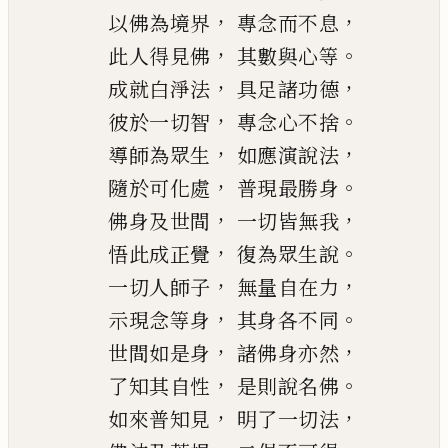
，
，
以佛為境界
專念而不息
，
。
此人得見佛
其數與心等
，
，
成就白淨法
具足諸功德
，
。
彼於一切智
專念心不捨
，
，
導師為眾生
如應演說法
，
。
隨於可化處
普現最勝身
，
，
佛身及世間
一切皆無我
，
。
悟此成正覺
復為眾生說
，
，
一切人師子
無量自在力
，
。
示現念等身
其身各不同
，
，
世間如是身
諸佛身亦然
，
。
了知其自性
是則說名佛
，
，
如來普知見
明了一切法