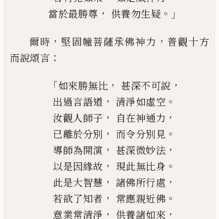
，
。」
當於最勝尊
供養勿生疑
，
，
爾時
堅固幢菩薩承佛神力
普觀十方
：
而說
頌言
「
，
，
如來
勝
無比
甚深不可說
，
。
出過言語道
清淨如虛空
，
，
汝觀人師子
自在神通力
，
。
已離於分別
而令分別見
，
，
導師為開演
甚深微妙法
，
。
以是因緣故
現此無比身
，
，
此是大智慧
諸佛所行處
，
。
若欲了知者
常應親近佛
，
，
意業常清淨
供養諸如來