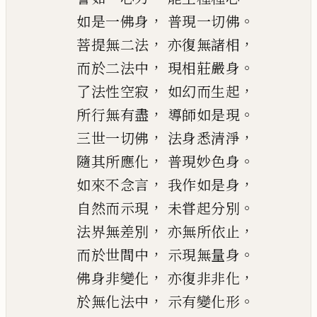
，
。
如是一佛身
普現一切佛
，
，
菩提無二法
亦復無諸相
，
。
而於二法中
現相莊嚴身
，
，
了法性空寂
如幻而生起
，
。
所行無有盡
導師如是現
，
，
三世一切佛
法身悉清淨
，
。
隨其所應化
普現妙色身
，
，
如來不念言
我作如是身
，
。
自然而示現
未甞起分別
，
，
法界無差別
亦無所依止
，
。
而於世間中
示現無量身
，
，
佛身非變化
亦復非非化
，
。
於無化法中
示有變化形