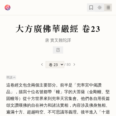
跳到主要內容
大方廣佛華嚴經
卷23
唐
實叉難陀
譯
/
80
導讀
這卷經文包含兩個主要部分。前半是「兜率宮中偈讚
品」，描寫十位名號都帶「幢」字的大菩薩（金剛幢、堅
固幢等）從十方世界來到兜率天宮集會。他們各自用長篇
頌文讚嘆佛的自在神力和諸法實相，內容涉及佛身無相、
遍滿十方、超越時空、不可思議等義理。後半進入「十迴