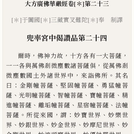
大方廣佛華嚴經
卷
[＊]
第二十三
[＊]
于闐國
[＊]
三藏實叉難陀
[＊]
奉 制譯
兜率宮中偈讚品第二十四
，
，
，
爾時
佛神力故
十方各有一大菩薩
，
一一各
與萬佛剎微塵數諸菩薩俱
從萬佛剎
，
。
微
塵數國土外諸世界中
來詣佛所
其名
：
、
、
曰
金
剛幢菩薩
堅固幢菩薩
勇猛幢菩
、
、
、
、
薩
光明幢
菩薩
智幢菩薩
寶幢菩薩
精
、
、
、
進幢菩薩
離垢
幢菩薩
星宿幢菩薩
法幢
。
，
：
、
菩薩
所從來國
謂
妙寶世界
妙樂世
、
、
、
、
界
妙銀世界
妙金世界
妙
摩尼世界
妙