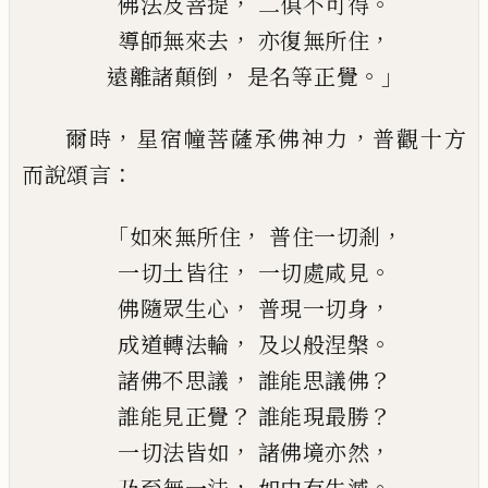
，
。
佛法及菩提
二俱不可得
，
，
導師無來去
亦復無所住
，
。」
遠離諸顛倒
是名等正覺
，
，
爾時
星宿幢菩薩承佛神力
普觀十方
：
而說
頌言
「
，
，
如來無所住
普住一切剎
，
。
一切土皆往
一切處咸見
，
，
佛隨眾生心
普現一切身
，
。
成道轉法輪
及以般涅槃
，
？
諸佛不思議
誰能思議佛
？
？
誰能見正覺
誰能現最勝
，
，
一切法皆如
諸佛境亦然
，
。