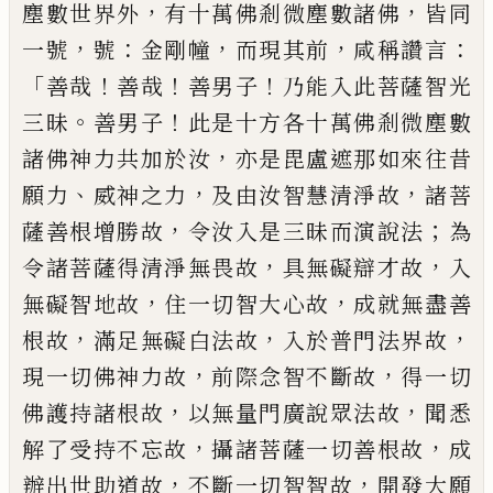
，
，
塵數
世界外
有十萬佛剎微塵數諸佛
皆同
，
：
，
，
：
一號
號
金剛幢
而現其前
咸稱讚言
「
！
！
！
善哉
善哉
善男子
乃能入此菩薩智光
。
！
三昧
善男子
此是十方各十萬佛剎微塵數
，
諸佛神力共
加於汝
亦是毘盧遮那如來往昔
、
，
，
願力
威神
之力
及由汝智慧清淨故
諸菩
，
；
薩善根增勝
故
令汝入是三昧而演說法
為
，
，
令諸菩薩
得清淨無畏故
具無礙辯才故
入
，
，
無礙智地
故
住一切智大心故
成就無盡善
，
，
，
根故
滿足
無礙白法故
入於普門法界故
，
，
現一切佛神
力故
前際念智不斷故
得一切
，
，
佛護持諸根
故
以無量門廣說眾法故
聞悉
，
，
解了受持
不忘故
攝諸菩薩一切善根故
成
，
，
辦
出世
助道故
不斷一切智智故
開發大願