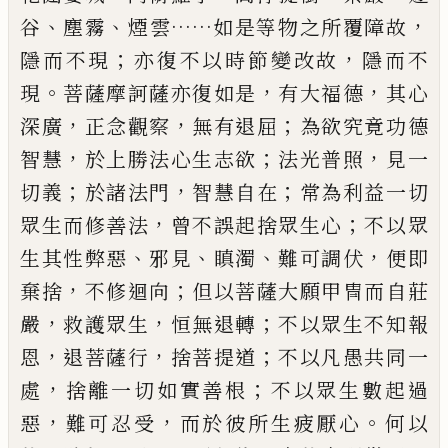
、
、
……
，
谷
塵霧
煙雲
如是等物之所
覆障故
；
，
隱而不現
亦復不以時節變改故
隱
而不
。
，
，
現
菩薩摩訶薩亦復如是
有大福德
其
心
，
，
；
深廣
正念觀察
無有退屈
為欲究竟功
德
，
；
，
智慧
於上勝法心生志欲
法光普照
見一
；
，
；
切義
於諸法門
智慧自在
常為利益一
切
，
；
眾生而修善法
曾不
誤
起捨眾生心
不
以眾
、
、
、
，
生其性弊惡
邪見
瞋濁
難可調伏
便
即
，
；
棄捨
不修迴向
但以菩薩大願甲冑而自
莊
，
，
；
嚴
救護眾生
恒無退轉
不以眾生不知報
，
，
；
恩
退菩薩行
捨菩提道
不以凡愚共同一
，
；
處
捨離一切如實善根
不以眾生數起過
，
，
。
惡
難可忍受
而於彼所生疲厭心
何以