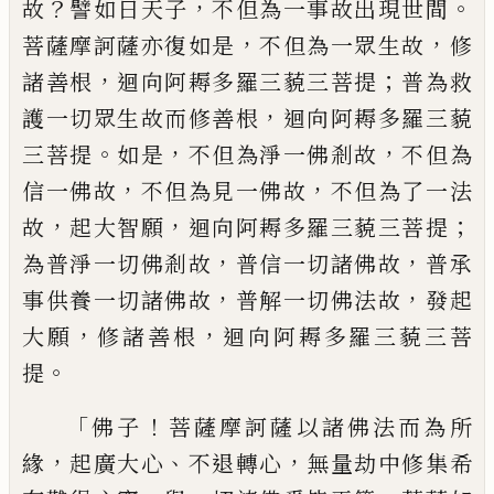
？
，
。
故
譬如
日天子
不但為一事故出現世間
，
，
菩薩摩訶
薩亦復如是
不但為一眾生故
修
，
；
諸善根
迴
向阿耨多羅三藐三菩提
普為救
，
護一切眾
生故而修善根
迴向阿耨多羅三藐
。
，
，
三菩
提
如是
不但為淨一佛剎故
不但為
，
，
信一佛
故
不但為見一佛故
不但為了一法
，
，
；
故
起大
智願
迴向阿耨多羅三藐三菩提
，
，
為普淨一
切佛剎故
普信一切諸佛故
普承
，
，
事供養
一切諸佛故
普解一切佛法故
發起
，
，
大願
修諸善根
迴向阿耨多羅三藐三菩
。
提
「
！
佛子
菩薩摩訶薩以諸佛法而為所
，
、
，
緣
起廣大
心
不退轉心
無量劫中修集希