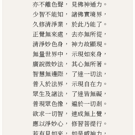
，
。
亦不離色聲
見佛神通力
，
，
少智不能知
諸佛實境界
，
。
久修清淨業
於此乃能了
，
，
正覺無來處
去亦無所從
，
。
清淨妙色身
神力故顯現
，
，
無量世界中
示現如來身
，
。
廣說微妙法
其心無所著
，
，
智慧無邊際
了達一切
法
，
。
普入於法界
示現自在力
，
，
眾生及諸法
了達皆無礙
，
。
普現眾色像
遍於一切剎
，
，
欲求一切智
速成無上覺
，
。
應以淨妙心
修習菩提行
，
，
若有見如來
如是威神力