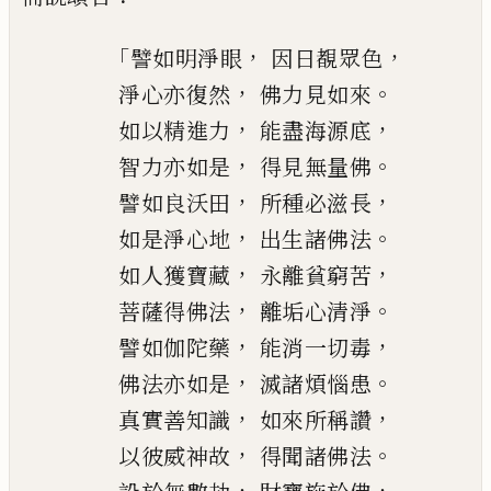
「
，
，
譬如明淨眼
因日覩眾色
，
。
淨心亦復然
佛力見如來
，
，
如以精進力
能盡海源底
，
。
智力亦如是
得見無量佛
，
，
譬如良沃田
所種必滋長
，
。
如是淨心地
出生諸佛法
，
，
如人獲寶藏
永離貧窮苦
，
。
菩薩得佛法
離垢心清淨
，
，
譬如伽陀藥
能消一切毒
，
。
佛法亦如是
滅諸煩惱患
，
，
真實善知識
如來所稱讚
，
。
以彼威神故
得聞諸佛法