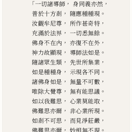
「
，
，
一切諸導師
身同義亦然
，
。
普於十方剎
隨應種種現
，
，
汝觀牟尼尊
所作甚奇特
，
。
充滿於法界
一切悉無餘
，
，
佛身不在內
亦復不在外
，
。
神力故顯現
導師法如是
，
，
隨諸眾生類
先世所集業
，
。
如是種種身
示現各不同
，
，
諸佛身如是
無量不可數
，
。
唯除大覺尊
無有能思議
，
，
如以我難思
心業莫能
取
，
。
佛難思亦爾
非心業所現
，
，
如剎不可思
而見淨莊嚴
，
。
佛難思亦爾
妙相無不現