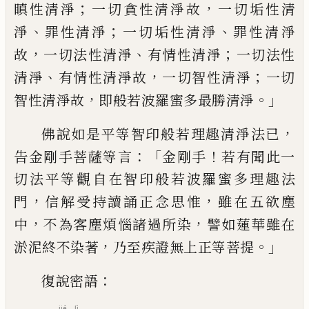
；
，
瞋性
清淨
一切貪性清淨故
一切垢性清
、
；
、
淨
罪性
清淨
一切垢性清淨
罪性清淨
，
、
；
故
一切法性
清淨
有情性清淨
一切法性
、
，
；
清淨
有情性清
淨故
一切智性清淨
一切
，
。」
智性清淨故
即般
若波羅蜜多最勝清淨
，
佛說如是平等智印
般若理趣清淨法已
：「
！
告金剛手菩薩等言
金
剛手
若有聞此一
切法平等觀自在智印般若
波羅蜜多理趣法
，
，
門
信解受持讀誦正念思
惟
雖在五欲塵
，
，
中
不為客塵煩惱諸過所染
譬如蓮華雖在
，
。」
淤泥終不染著
乃至疾證無
上正等菩提
：
復說密語
jié
lì