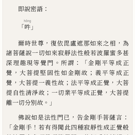
：
即說密語
hōng
「
」
吽
，
，
爾時世尊
復依毘盧遮那如來之相
為
諸菩
薩說一切如來寂靜法性般若波羅蜜多甚
。
：「
深理趣現等覺門
所謂
金剛平等成正
，
；
覺
大
菩提堅固性如金剛故
義平等成正
，
；
，
覺
大
菩提一義性故
法平等成正覺
大菩
；
，
提自
性清淨故
一切業平等成正覺
大菩提
。」
離一
切分別故
，
：
佛說如是法性門已
告金剛手菩
薩言
「
！
金剛手
若有得聞此四種寂靜性成正
覺般