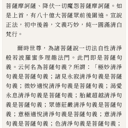
、
。
菩薩摩訶薩
降伏一切魔怨菩薩摩
訶薩
如
，
。
是上首
有八十億大菩薩眾前後圍
遶
宣說
，
，
，
正法
初中後善
文義巧妙
純一圓滿
清白
。
梵行
，
爾時世尊
為諸菩薩說一切法自性清淨
。
般
若波羅蜜多理趣法門
此門即是菩薩句
。
？
：「
義
云何名為菩薩句義
所謂
極妙清淨
；
句義是
菩薩句義
諸見永寂清淨句義是菩薩
；
；
句
義
微妙適悅清淨句義是菩薩句義
渴愛
；
永息清淨句義是菩薩句義
胎藏超越清淨
句
；
義是菩薩句義
眾德莊嚴清淨句義是菩
薩句
；
；
義
意極適悅清淨句義是菩薩句義
意清淨
；
；
句義是菩薩句義
色清淨句義是菩
薩句義