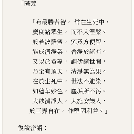
「
薩
梵
「
，
，
有最勝者智
常在生死中
，
。
廣度諸眾生
而不入涅槃
，
，
般若波羅蜜
究竟方便智
，
。
能成清淨業
普淨於諸有
，
，
又以於貪等
調伏諸世間
，
。
乃至有頂天
清淨無為果
，
，
在於生死中
世法不能染
，
。
如蓮華妙色
塵垢所不污
，
，
大欲清淨人
大施安樂人
，
。」
於三界自在
作堅固利益
：
復說密語