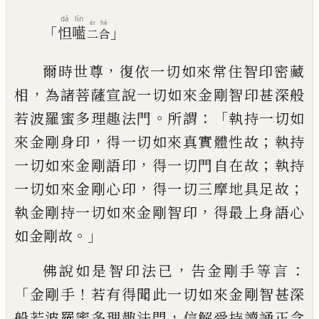
dá
lín
èr
hé
「
」
怛
㘕
二
合
，
爾時世尊
復依一切如來常住智印密藏
，
相
為諸菩薩宣說一切如來金剛智印甚深般
。
：「
若波羅蜜多理趣法門
所謂
執持一切如
，
；
來
金剛身印
得一切如來真實體性故
執持
，
；
一切如來金剛語印
得一切門自在故
執持
，
；
一切如來金剛心印
得一切三摩地具足故
，
執金剛持一切如來金剛智印
得最上身語
心
。」
如金剛故
，
：
佛說如是智印法已
告金剛手
等言
「
！
金剛手
若有得聞此一切如來金剛智
甚深
，
般若波羅蜜多理趣法門
信解受持讀誦
正念