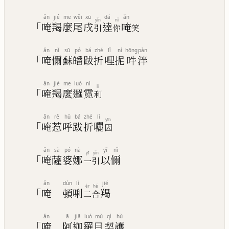
ǎn
jié
me
wěi
xū
dá
ǎn
yǐn
nǐ
「
唵
羯
麼
尾
戌
達
唵
引
你
笑
ǎn
nǐ
sū
pó
bá
zhé
lǐ
ní
hōng
pàn
「
唵
儞
蘇
皤
跋
折
哩
抳
吽
泮
ǎn
jié
me
luó
ní
lì
「
唵
羯
麼
邏
霓
利
ǎn
rě
hū
bá
zhé
lì
yīn
「
唵
惹
呼
跋
折
囇
因
ǎn
sà
pó
nà
yǐ
nǐ
yī
yǐn
「
唵
薩
婆
娜
以
儞
一
引
ǎn
dùn
lì
jié
èr
hé
「
唵
頓
唎
羯
二
合
ǎn
ā
jiā
luó
mù
qì
hù
「
唵
阿
迦
羅
目
契
護