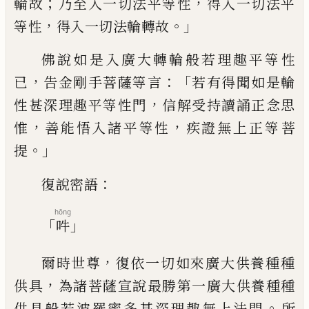
；
，
輪故
乃至入一切法平等性
得入一切法平
，
。」
等性
得入一切法輪轉故
佛說如是入廣大轉輪
般若理趣平等性
，
：「
已
告金剛手菩薩等言
若
有得聞如是輪
，
性甚深理趣平等性門
信解
受持讀誦正念思
，
，
惟
善能悟入諸平等性
疾
證無上正等菩
。」
提
：
復說密語
hōng
「
」
吽
，
爾時世尊
復依一切如來廣大供養種種
，
供
具
為諸菩薩宣說最勝第一廣大供養種種
。
供
具般若波羅蜜多甚深理趣無上法門
所