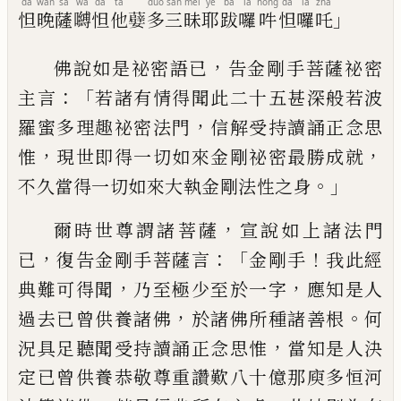
dá
wǎn
sà
wá
dá
tā
duō
sān
mèi
yē
bá
là
hōng
dá
là
zhà
」
怛
晚
薩
嚩
怛
他
𭒯
多
三
昧
耶
跋
囉
吽
怛
囉
吒
，
佛說如是祕密語已
告金剛手菩薩祕密
：「
主
言
若諸有情得聞此二十五甚深般若波
，
羅
蜜多理趣祕密法門
信解受持讀誦正念思
，
，
惟
現世即得一切如來金剛祕密最勝成就
。」
不久當得一切如來大執金剛法性之身
，
爾
時世尊謂諸菩薩
宣說如上諸法門
，
：「
！
已
復
告金剛手菩薩言
金剛手
我此經
，
，
典難可得
聞
乃至極少至於一字
應知是人
，
。
過去已
曾供養諸佛
於諸佛所種諸善根
何
，
況具足
聽聞受持讀誦正念思惟
當知是人決
定已
曾供養恭敬尊重讚歎八十億那庾多恒河