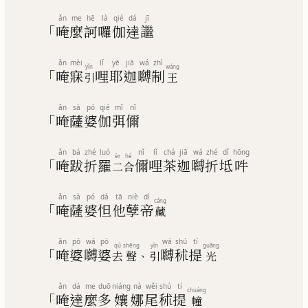
ǎn
me
hē
là
qié
dá
jī
「
唵
麼
訶
囉
伽
達
䜝
ǎn
mèi
lǐ
yē
jiā
wá
zhì
yǐn
wáng
「
唵
寐
哩
耶
迦
嚩
制
引
王
ǎn
sà
pó
qié
mǐ
nǐ
「
唵
薩
婆
伽
弭
儞
ǎn
bá
zhé
luó
nǐ
lǐ
chá
jiā
wá
zhé
dǐ
hōng
èr
hé
「
唵
跋
折
羅
儞
哩
茶
迦
嚩
折
坻
吽
二
合
ǎn
sà
pó
dá
tā
niè
dì
cáng
「
唵
薩
婆
怛
他
孽
帝
藏
ǎn
pó
wá
pó
wá
shú
tí
qù
shēng
yǐn
guāng
「
唵
婆
嚩
婆
嚩
秫
提
、
去
聲
引
光
ǎn
dá
me
duō
niáng
nà
wěi
shú
tí
chuáng
「
唵
達
麼
多
孃
娜
尾
秫
提
幢