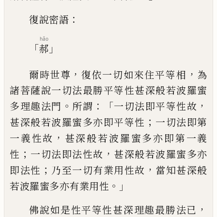
：
復說密語
hǎo
「
」
郝
，
，
爾時世尊
復依一切如來住平等相
為
諸菩
薩說一切法最勝平等性甚深般若波羅蜜
。
：「
，
多理趣法門
所謂
一切法即平等性故
；
甚
深般若波羅蜜多亦即平等性
一切法即第
，
一義性故
甚深般若波羅蜜多亦即第一義
；
，
性
一切法即法性故
甚深般若波羅蜜多亦
；
，
即
法性
乃至一切有業用性故
當知甚深般
。」
若
波羅蜜多亦有業用性
，
佛說如是性平等性
甚深理趣最勝法已