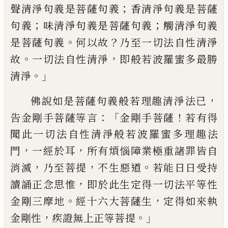
；
聲清淨句義是菩薩句義
香清淨
句義是菩薩
；
；
句義
味清淨句義是菩薩句
義
觸清淨句義
。
？
是菩薩句義
何以故
乃至
一切法自性清淨
。
，
故
一切法自性清淨
即般
若波羅蜜多最勝
。」
清淨
，
佛說如是菩薩句義
般若理趣清淨法已
：
「
！
告金剛手菩薩等言
金剛手菩薩
若有得
聞此一切法自性清淨般
若波羅蜜多理趣法
，
，
門
一經於耳
所有煩
惱障業極重諸罪皆自
，
，
。
消滅
乃至菩提
不生
惡道
若能日日受持
，
讀誦正念思惟
即於
此生定得一切法平等性
。
，
金剛三摩地
經十
六大菩薩生
定得如來執
，
。」
金剛性
疾證無上
正等菩提