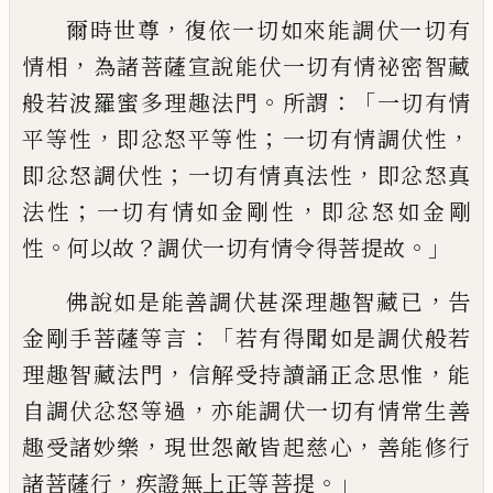
，
爾時世尊
復依一切如來能調伏一切有
，
情相
為諸菩薩宣說能伏一切有情祕密智藏
。
：「
般
若波羅蜜多理趣法門
所謂
一切有情
，
；
，
平等
性
即忿怒平等性
一切有情調伏性
；
，
即忿怒
調伏性
一切有情真法性
即忿怒真
；
，
法性
一
切有情如金剛性
即忿怒如金剛
。
？
。」
性
何以故
調伏一切有情令得菩提故
，
佛說如是能善
調伏甚深理趣智藏已
告
：
「
金剛手菩薩等言
若有得聞如是調伏般若
，
，
理趣智藏法門
信
解受持讀誦正念思惟
能
，
自調伏忿怒等過
亦能調伏一切有情常生善
，
，
趣受諸妙樂
現
世怨敵皆起慈心
善能修行
，
。」
諸菩薩行
疾證
無上正等菩提