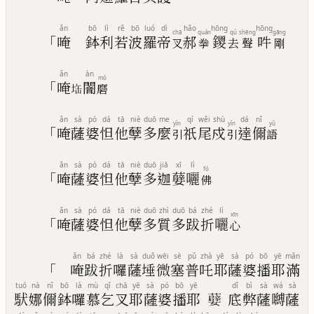
ǎn
bō
lì
rě
bō
luó
dì
hǎo
hōng
hōng
chā
quán
qù
shēng
gāng
「
唵
鉢
利
若
波
羅
帝
郝
鑁
吽
叉
拳
去
聲
剛
ǎn
àn
mó
「
唵
闇
𭎘
磨
ǎn
sà
pó
dá
tā
niè
duō
me
qí
wěi
shù
dá
nǐ
yǐn
yǐn
yǔ
「
唵
薩
婆
怛
他
孽
多
麼
祇
尾
戍
達
儞
引
引
語
ǎn
sà
pó
dá
tā
niè
duō
jiā
xī
lì
fó
「
唵
薩
婆
怛
他
孽
多
迦
㜸
囇
佛
ǎn
sà
pó
dá
tā
niè
duō
zhì
duō
bá
zhé
lì
xīn
「
唵
薩
婆
怛
他
孽
多
質
多
跋
折
囇
心
ǎn
bá
zhé
là
sà
duǒ
wēi
sè
pǔ
zhà
yē
sà
pó
bō
yē
mǎn
「
唵
跋
折
囉
薩
埵
微
塞
普
吒
耶
薩
婆
播
耶
滿
tuó
nà
nǐ
bō
là
mù
qǐ
chā
yē
sà
pó
bō
yē
dǐ
bì
sà
wá
sà
䭾
娜
儞
鉢
囉
慕
乞
叉
耶
薩
婆
播
耶
𭒯
底
弊
薩
嚩
薩