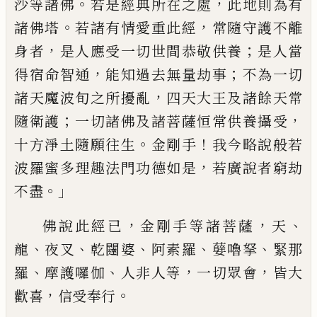
。
，
沙
等諸佛
若是經典所在之處
此地則為有
。
，
諸佛塔
若諸有情愛重此經
常隨守護不離
，
；
身者
是人應受一切世間恭敬供養
是人
當
，
；
得宿命智通
能知過去無量劫事
不為一
切
，
諸天魔波旬之所擾亂
四天大王及諸餘
天常
；
，
隨衛護
一切諸佛及諸菩薩恒常供
養攝受
。
！
十方淨土隨願往生
金剛手
我今略
說般若
，
波羅蜜多理趣法門功德如是
若廣說
者窮劫
。」
不盡
，
，
、
佛說此經已
金剛手等諸菩薩
天
、
、
、
、
、
龍
夜叉
乾闥婆
阿素羅
㜸嚕拏
緊那
、
、
，
，
羅
摩護
囉伽
人非人等
一切眾會
皆大
，
。
歡喜
信受奉
行