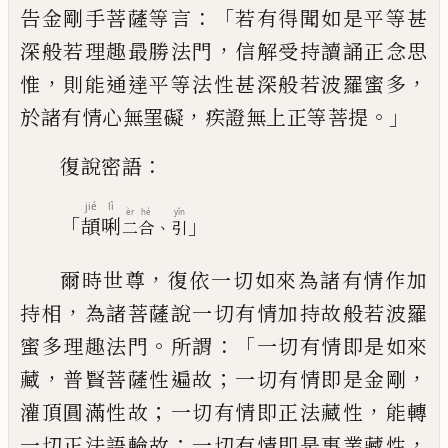
：「
告金剛手菩薩等言
若
有得聞如是平等甚
，
深般若理趣最勝法門
信解受持讀誦正念思
，
，
惟
則能通達平等法
性甚深般若波羅蜜多
，
。」
於諸有情心無罣礙
疾證無上正等菩提
：
復說密語
jié
lì
èr
hé
yǐn
「
」
頡
唎
、
二
合
引
，
爾時世尊
復依一切如來為諸有情作加
，
持
相
為諸菩薩說一切有情加持故般若波羅
。
：「
蜜多理趣法門
所謂
一切有情即是如來
，
；
，
藏
普賢菩薩性遍故
一切有情即是金剛
；
，
灌
頂圓滿性故
一切有情即正法藏性
能轉
；
，
一
切正法語輪故
一切有情即是事業藏性