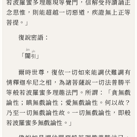
，
若波羅蜜多理趣現等覺門
信解受持
讀誦正
，
，
念思惟
則能超越一切惡道
疾證
無上正等
。」
菩提
：
復說密語
àn
yǐn
「
」
闇
引
，
爾時世尊
復依一切如來能調伏難調有
，
情釋
迦牟尼之相
為諸菩薩說一切法普勝平
。
：「
等
般若波羅蜜多理趣法門
所謂
貪無戲
；
；
。
？
論性
瞋無戲論性
愛無戲論性
何以故
。
，
乃至一
切無戲論性故
一切無戲論性
即般
。」
若波羅
蜜多無戲論性