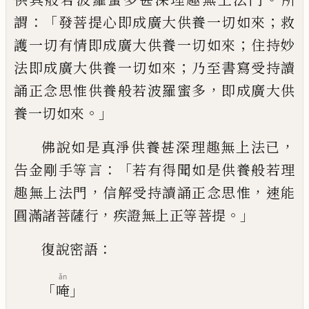
：
「
；
謂
發菩提心即成廣大供養一切如來
救
；
護一
切有情即成廣大供養一切如來
住持妙
；
法
即成廣大供養一切如來
乃至書寫受持讀
，
誦正念思惟供養般若波羅蜜多
即成廣大
供
。」
養一切如來
，
佛說如是真淨供養甚深理
趣無上法已
：「
告金剛手等言
若有得聞如是
供養般若理
，
，
趣無上法門
信解受持讀誦正
念思惟
速能
，
。」
圓滿諸菩薩行
疾證無上正等
菩提
：
復說密語
ǎn
「
」
唵