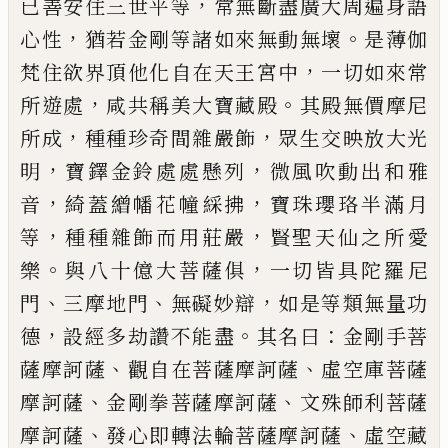
，
已善安住三世平等
常無斷盡廣
大周遍身語
，
。
心性
猶若金剛等諸如來無動無
壞
是薄伽
，
梵住欲界頂他化自在天王宮中
一切如來常
，
。
所遊處
咸共稱美大寶藏殿
其
殿無價摩尼
，
，
所成
種種珍奇間雜嚴飾
眾生
交映放大光
，
，
明
寶鐸金鈴處處懸列
微風吹
動出和雅
，
，
音
綺蓋繒幡花幢綵拂
寶珠瓔
珞半滿月
，
，
等
種種雜飾而用莊嚴
賢聖天
仙之所愛
。
，
樂
與八十億大菩薩俱
一切皆
具陀羅尼
、
、
，
門
三摩地門
無礙妙辯
如是等類
無量功
，
。
：
德
設經多劫讚不能盡
其名曰
金
剛手菩
、
、
薩摩訶薩
觀自在菩薩摩訶薩
虛空
庫菩薩
、
、
摩訶薩
金剛拳菩薩摩訶薩
文殊師
利菩薩
、
、
摩訶薩
發心即轉法輪菩薩摩訶薩
虛空藏