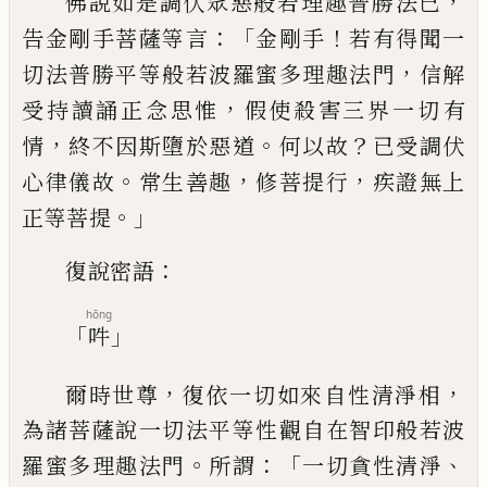
，
佛說如是調伏眾惡般若理
趣普勝法已
：「
！
告金剛手菩薩等言
金剛手
若
有得聞一
，
切法普勝平等般若波羅蜜多理趣
法門
信解
，
受持讀誦正念思惟
假使殺害三
界一切有
，
。
？
情
終不因斯墮於惡道
何以故
已
受調伏
。
，
，
心律儀故
常生善趣
修菩提行
疾證
無上
。」
正等菩提
：
復說密語
hōng
「
」
吽
，
，
爾時世尊
復依一切如來自性清淨相
為諸
菩薩說一切法平等性觀自在智印般若波
。
：「
、
羅蜜多理趣法門
所謂
一切貪性清淨