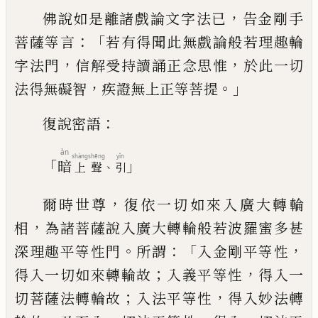
，
佛說如是離諸戲論文字法已
告金剛手
：「
菩
薩等言
若有得聞此無戲論般若理趣輪
，
，
字
法門
信解受持讀誦正念思惟
於此一切
，
。」
法
得無礙智
疾證無上正等菩提
：
復說密語
àn
shàng
shēng
yǐn
「
」
暗
、
上
聲
引
，
爾時世尊
復依一切如來入廣大轉輪
，
相
為
諸菩薩說入廣大轉輪般若波羅蜜多甚
。
：「
，
深
理趣平等性門
所謂
入金剛平等性
；
，
得入
一切如來轉輪故
入義平等性
得入一
；
，
切菩
薩法轉輪故
入法平等性
得入妙法轉