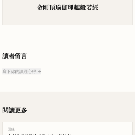
金剛頂瑜伽理趣般若經
讀者留言
寫下你的讀經心得 →
閱讀更多
因緣