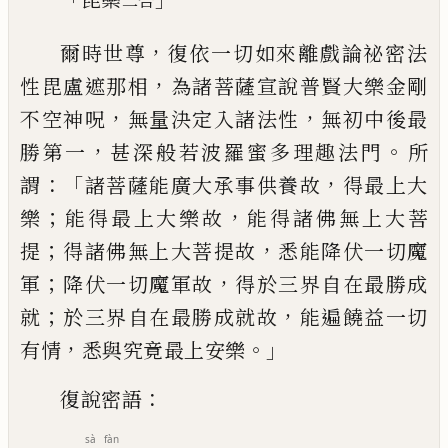
二
合
，
爾時世尊
復依一切如來離戲論祕密法
，
性毘
盧遮那相
為諸菩薩宣說普賢大樂金剛
，
，
不空神呪
無量決定入諸法性
無初中後最
，
。
勝
第一
甚深般若波羅蜜多理趣法門
所
：「
，
謂
諸菩
薩能廣大承事供養故
得最上大
；
，
樂
能得最
上大樂故
能得諸佛無上大菩
；
，
提
得諸佛
無上大菩提故
悉能降伏一切魔
；
，
軍
降伏一
切魔軍故
得於三界自在最勝成
；
，
就
於三界
自在最勝成就故
能遍饒益一切
，
。」
有情
悉與
究竟最上安樂
：
復說密語
sà
fàn