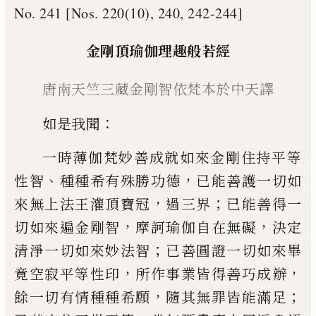
No. 241 [Nos. 220(10), 240, 242-244]
金剛頂瑜伽理趣般若經
唐南天竺三藏金剛智依梵本於中天譯
：
如是我聞
一時薄伽梵妙善成就如來金剛
住持平等
、
，
性智
種種希有殊勝功德
已能善
護一切如
，
；
來無上法王灌頂寶冠
過三界
已
能善得一
，
，
切如來遍金剛智
摩訶瑜伽自在無
礙
決定
；
清淨一切如來妙法智
已善圓證
一切如來畢
，
，
竟空寂平等性印
所作事業皆得
善巧成辦
，
；
餘一切有情種種希願
隨其無罪
皆能滿足