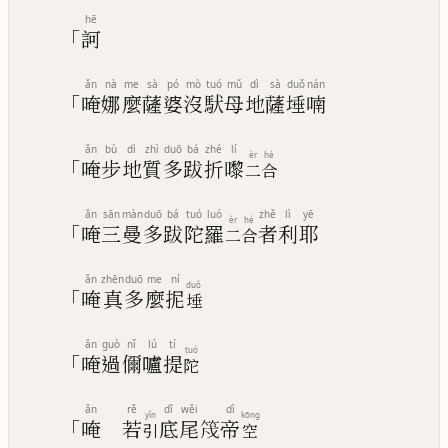
hē
「
訶
ǎn
nà
me
sà
pó
mò
tuó
mǔ
dì
sà
duǒ
nán
「
唵
娜
麼
薩
婆
沒
䭾
母
地
薩
埵
喃
ǎn
bù
dì
zhì
duō
bá
zhé
lí
èr
hé
「
唵
步
地
質
多
跋
折
嚟
二
合
ǎn
sān
màn
duō
bá
tuó
luó
zhě
lì
yē
èr
hé
「
唵
三
曼
多
跋
陀
羅
者
利
耶
二
合
ǎn
zhēn
duō
me
ní
duǒ
「
唵
真
多
麼
抳
埵
ǎn
guò
nǐ
lú
tí
tuó
「
唵
過
儞
嚧
提
陀
ǎn
rě
dǐ
wěi
dì
yǐn
kōng
「
唵
若
底
尾
𮅇
帝
引
空