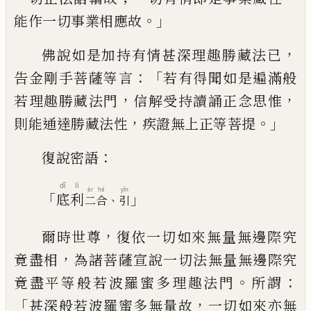
。」
能
作一切事業相應故
，
佛說如是加持有情甚
深理趣勝藏法已
：「
告金剛手菩薩等言
若有
得聞如是遍滿般
，
，
若理趣勝藏法門
信解受
持讀誦正念思惟
，
。」
則能通達勝藏法性
疾證
無上正等菩提
：
復說密語
dǐ
lì
èr
hé
yǐn
「
」
底
利
、
二
合
引
，
爾時世尊
復依一切如來無量無邊際究
，
竟盡
相
為諸菩薩宣說一切法無量無邊際究
。
：
竟
盡平等般若波羅蜜多理趣法門
所謂
「
，
甚深
般若波羅蜜多無量故
一切如來亦無