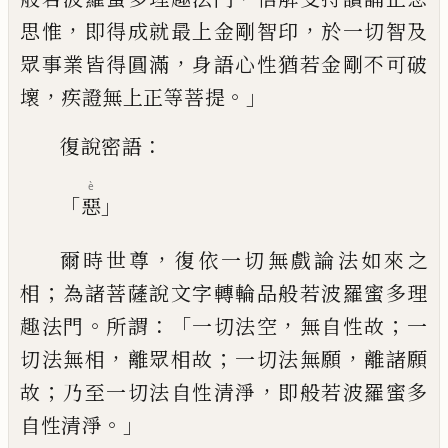
，
，
思惟
即得成就最上金剛智印
於一切
智及
，
眾事業皆得圓滿
身語心性猶若金剛
不可破
，
。」
壞
疾證無上正等菩提
：
復說密語
è
「
」
惡
，
爾時世尊
復依一切無戲論法如來之
；
相
為
諸菩薩說文字轉輪品般若波羅蜜多理
。
：「
，
；
趣
法門
所謂
一切法空
無自性故
一
，
；
，
切法無
相
離眾相故
一切法無願
離諸願
；
，
故
乃至一
切法自性清淨
即般若波羅蜜多
。」
自性清淨