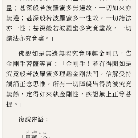
；
，
量
甚
深般若波羅蜜多無邊故
一切如來亦
；
，
無邊
甚深般若波羅蜜多一性故
一切諸法
；
，
亦一
性
甚深般若波羅蜜多究竟盡故
一切
。」
諸法
亦究竟盡
，
佛說如是無邊無際究竟理趣金
剛已
告
：「
！
金剛手菩薩等言
金剛手
若有得
聞如是
，
究竟般若波羅蜜多理趣金剛法門
信解受持
，
讀誦正念思惟
所有一切障礙皆
得消滅究竟
，
，
無餘
定得如來執金剛性
疾證
無上正等菩
。」
提
：
復說密語
pí
yào
èr
hé
「
」
毘
藥