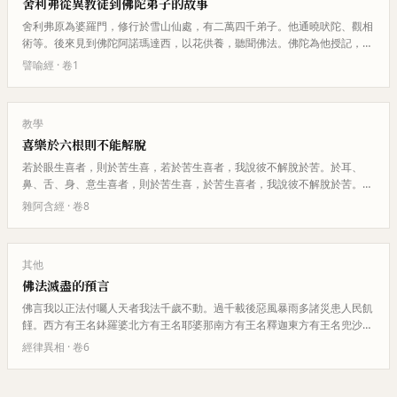
舍利弗從異教徒到佛陀弟子的故事
舍利弗原為婆羅門，修行於雪山仙處，有二萬四千弟子。他通曉吠陀、觀相
術等。後來見到佛陀阿諾瑪達西，以花供養，聽聞佛法。佛陀為他授記，說
他將來會成為釋迦牟尼佛的第一…
譬喻經
· 卷
1
教學
喜樂於六根則不能解脫
若於眼生喜者，則於苦生喜，若於苦生喜者，我說彼不解脫於苦。於耳、
鼻、舌、身、意生喜者，則於苦生喜，於苦生喜者，我說彼不解脫於苦。諸
比丘！若於眼不生喜者，則於苦不…
雜阿含經
· 卷
8
其他
佛法滅盡的預言
佛言我以正法付囑人天者我法千歲不動。過千載後惡風暴雨多諸災患人民飢
饉。西方有王名鉢羅婆北方有王名耶婆那南方有王名釋迦東方有王名兜沙羅
此四王皆多眷屬殺害比丘破壞塔…
經律異相
· 卷
6