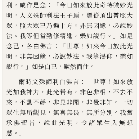
，
：「
利
咸作是念
今日如來放此奇特
微妙光
，
，
明
入文殊師利法王子頂
還從頂出
普照大
，
。
，
眾
照大眾已乃遍十方
非無因緣
必
說妙
。
，
。」
法
我等但當勤修精進
樂如說行
如是
，
：「
！
念已
各白佛言
世尊
如來今日放此光
，
，
。
，
明
非無因緣
必說妙法
我等渴仰
樂如
。」
，
。
說行
如
是白已
默然而
住
：「
！
爾時文殊師利白佛言
世
尊
如來放
，
，
，
光加我神力
此光希有
非色非相
不去不
，
，
，
。
來
不動不靜
非見非聞
非覺非知
一
切
，
，
。
眾生無所
觀
見
無喜無畏
無所分別
我當
，
，
承佛聖旨
說此光明
令諸眾生入無
想
。」
慧