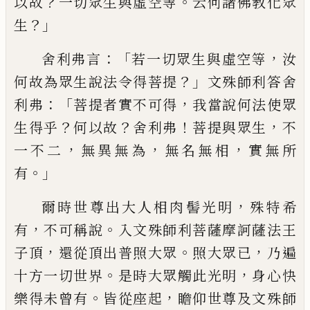
？
。
以故
一切
眾生與虛空
等
云何諸佛教化眾
？」
生
：「
，
舍利
弗言
若一切眾生與虛空等
汝
？」
何故為眾生
說法令得菩提
文殊師利答舍
：「
，
利弗
菩提者
實不可得
我當說何法使眾
？
？
！
，
生得乎
何以故
舍利弗
菩提與眾生
不
，
，
，
一不二
無異無為
無
名無相
實無所
。」
有
，
爾時世尊出大人相肉髻
光明
殊特希
，
。
有
不可稱說
入文殊師利菩薩
摩訶薩法王
，
。
，
子頂
還從頂出普照大眾
照大
眾已
乃遍
。
，
十方一切世界
是時大眾觸此光
明
身心快
。
，
樂得未曾有
皆從座起
瞻仰世尊
及文殊師