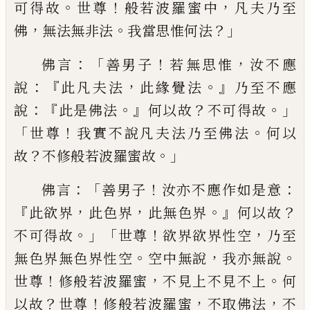
。
！
，
可得故
世尊
般若波羅蜜中
凡夫乃至
，
。
？」
佛
無法無非法
我當思惟何
法
：「
！
，
佛言
善男
子
若無思惟
汝不應
：『
，
。』
說
此凡夫法
此緣覺法
乃至不應
：『
。』
？
。」
說
此是佛法
何以故
不可得故
「
！
。
世
尊
我實不說凡夫法乃至佛法
何以
？
。」
故
不
修般若波羅蜜故
：「
！
：
佛言
善男子
汝亦不應
作如是意
『
，
，
。』
？
此欲界
此色界
此無色界
何以
故
。」「
！
，
不可得故
世尊
欲界欲界性空
乃至
。
，
。
無色界無色界性空
空中無說
我亦無說
！
，
。
世
尊
修般若波羅蜜
不見上不見不上
何
？
！
，
，
以
故
世尊
修般若波羅蜜
不取佛法
不