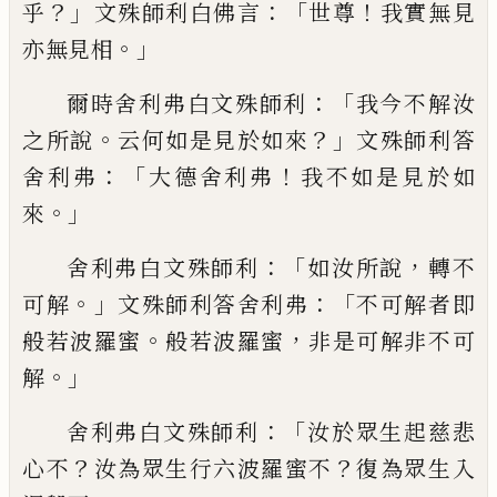
？」
：「
！
乎
文殊
師利白佛言
世尊
我實無見
。」
亦無見相
：「
爾時
舍利弗白文殊師利
我今不解汝
。
？」
之所說
云
何如是見於如來
文殊師利答
：「
！
舍利弗
大德
舍利弗
我不如是見於如
。」
來
：「
，
舍利弗白文殊
師利
如汝所說
轉不
。」
：「
可解
文殊師利答舍利
弗
不可解者即
。
，
般若波羅蜜
般若波羅蜜
非
是可解非不可
。」
解
：「
舍利弗白文殊師利
汝於
眾生起慈悲
？
？
心不
汝為眾生行六波羅蜜不
復為眾生入