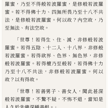
，
，
羅蜜
乃至不
得般若波羅蜜
是修般若波羅
。
、
蜜
若不得佛
十力
四無所畏乃至十八不共
，
。
？
，
法
是修般若
波羅蜜
何以故
內空故
乃
、
。
至無法
有法空
故
「
！
、
、
，
世尊
若得生
住
滅
非修般若波
。
、
、
，
羅蜜
若
得五陰
十二入
十八界
非修般
。
、
、
，
若波羅蜜
若
得欲界
色界
無色界
非修
。
，
般若波羅蜜
若得
檀乃至般若
若得佛十力
，
。
乃至十八不共法
非修般若波羅蜜
何以
？
。
故
以有得故
「
！
、
，
世尊
若善男子
善女人
聞此甚深
，
，
，
般若波羅蜜
不
驚不疑
不怖不退
當知是
。」
人久於先佛深種
善根