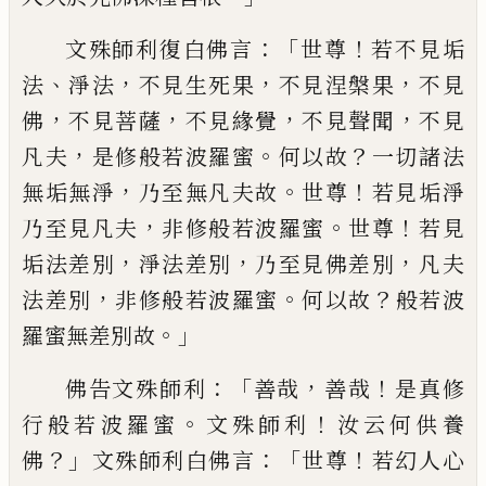
：「
！
文殊師利復白佛言
世尊
若不見垢
、
，
，
，
法
淨
法
不見生死果
不見涅槃果
不見
，
，
，
，
佛
不
見菩薩
不見緣覺
不見聲聞
不見
，
。
？
凡夫
是修
般若波羅蜜
何以故
一切諸法
，
。
！
無垢無淨
乃
至無凡夫故
世尊
若見垢淨
，
。
！
乃至見凡夫
非
修般若波羅蜜
世尊
若見
，
，
，
垢法差別
淨法差
別
乃至見佛差別
凡夫
，
。
？
法
差別
非修般若
波羅蜜
何以故
般若波
。」
羅蜜無差別故
：「
，
！
佛
告文殊師利
善哉
善哉
是真修
。
！
行般若波羅
蜜
文殊師利
汝云何供養
？」
：「
！
佛
文殊師利白
佛言
世尊
若幻人心