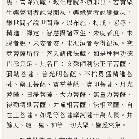
，
，
。
畏
善降
眾魔
教化度脫外道邪見
若有眾
，
，
生樂聲聞
者說聲聞乘
樂緣覺者說緣覺乘
。
、
、
、
樂世間者
說世間乘
以布施
持戒
忍辱
、
、
，
，
精進
禪定
智慧
攝諸眾生
未度者度
未
，
，
。
脫者脫
未安者安
未泥洹者令得泥洹
究
，
。
竟菩薩所行
善入諸
佛法藏
如是種種功德
。
：
、
皆悉
具
足
其名曰
文
殊師利法王子菩薩
、
、
彌勒菩薩
普光明菩薩
不捨勇猛精進菩
、
、
、
、
薩
藥王菩薩
寶掌菩薩
寶
印菩薩
月光
、
、
、
、
菩薩
日淨菩薩
大力菩薩
無量
力菩薩
、
、
、
得勤精進菩薩
力幢相菩薩
法相菩
薩
自
。
。
在王菩薩
如是等菩薩摩訶薩十萬人
俱
并
、
、
、
，
。
餘天
龍
鬼
神等一切大眾
皆悉來集