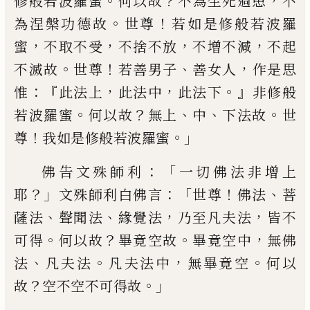
。
？
，
修般若波羅蜜
何以故
不為生
死過患
不
。
！
為涅槃功德故
世尊
若如是
修
般若波羅
，
，
，
，
蜜
不取不受
不捨不放
不增不減
不起
。
！
、
，
不滅故
世尊
若善男子
善女人
作是
思
：『
，
，
。』
惟
此法上
此法中
此法下
非修般
。
？
、
、
。
若波羅
蜜
何以故
無上
中
下法故
世
！
。」
尊
我如是修
般若波羅蜜
：「
佛告文殊師利
一切佛法非增
上
？」
：「
！
、
耶
文殊師利白佛言
世尊
佛法
菩
、
、
，
，
薩法
聲聞
法
緣覺法
乃至凡夫法
皆不
。
？
。
，
可得
何以
故
畢竟空故
畢竟空中
無佛
、
。
，
。
法
凡夫法
凡
夫法中
無畢竟空
何以
？
。」
故
空不空不可得故