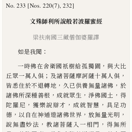
No. 233 [Nos. 220(7), 232]
文殊師利所說般若波羅蜜經
梁扶南
國
三藏僧伽婆羅譯
：
如是我聞
，
一時佛在舍衛國祇樹給孤獨園
與
大比
；
，
丘眾一萬人俱
及諸菩薩摩訶薩十萬人
俱
，
，
皆悉住於不退轉地
久已供養無量諸佛
於
，
，
，
諸佛所深種善根
成就眾生
淨佛國土
得
，
，
，
陀羅尼
獲樂說辯
才
成就智慧
具足功
，
，
，
德
以自在神通遊諸佛世界
放無量光明
，
，
說無
盡妙法
教諸菩薩入一相門
得無所