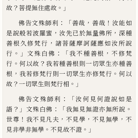
？
。」
故
菩提
無住處故
：「
，
！
佛告文殊師利
善哉
善哉
汝能
如
，
，
是說般若波羅蜜
汝先已於無量佛所
深
種
，
善根久修梵行
諸菩薩摩訶薩
應如汝
所
說
。」
：「
，
行
文殊白佛
我
不
種善根
不
修
梵
。
？
行
何以故
我若種善根則一切眾生亦種善
，
。
根
我若修梵行則一切眾生亦修梵行
何以
？
。
」
故
一切眾生則梵行相
：「
佛告文殊師利
汝何見
何證說如是
？」
：「
。
語
文殊白佛
我無見無證亦無
所說
！
，
，
，
世尊
我不見凡夫
不見學
不見無學
不
。
。」
見非學非無學
不見故不證