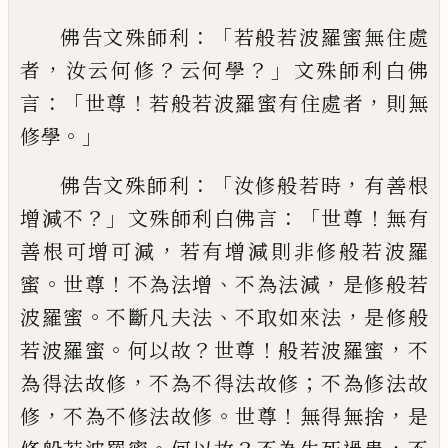
：「
佛
告文殊師利
若般若波羅蜜無住處
，
？
？」
者
汝云
何修
云
何學
文殊師利白佛
：「
！
，
言
世尊
若般
若波羅蜜有住處者
則
無
。」
修
學
：「
，
佛告文殊
師利
汝
修
般若時
有善根
？」
：「
！
增減不
文殊師
利白佛言
世尊
無有
，
善根可增可減
若有
增減則非修般若波羅
。
！
、
，
蜜
世尊
不為法增
不
為法減
是修般若
。
、
，
波羅蜜
不斷凡夫法
不取
如來法
是修般
。
？
！
，
若波羅蜜
何以故
世尊
般
若波羅蜜
不
，
；
為得法故修
不為不得法故修
不為修法故
，
。
！
，
修
不為不修法故修
世尊
無
得無捨
是