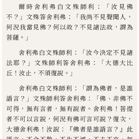
：「
爾時舍利弗白
文殊師利
汝
見
佛
？」
：「
，
不
文殊
答舍利弗
我尚
不見聲聞人
？
？
，
何況
我
當見佛
何以故
不
見
諸法故
謂為
。」
菩薩
：「
舍利弗白文殊師利
汝今
決定不見諸
？」
：「
法耶
文殊師利答舍利弗
大德
大比
！
，
。」
丘
汝止
不須復說
：
「
，
舍利弗白文殊師利
謂為佛者
是誰
？」
：「
、
語言
文殊師利答舍利弗
佛
非佛不
，
，
。
！
可得
無有言者
無有說者
舍利弗
菩
提
，
？
，
者不可以言說
何況有佛可言可說
復次
！
：『
？』
大德舍利弗
汝說
佛者是誰語言
此