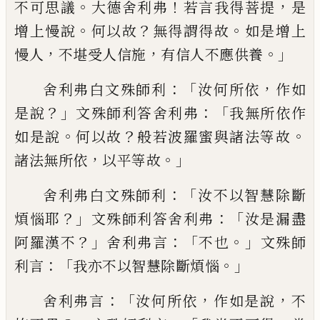
。
！
，
不可思議
大德舍利
弗
若
言我得
菩提
是
。
？
。
增上慢說
何以故
無
得謂得故
如是增上
，
，
。」
慢人
不堪受人信施
有
信人不應供養
：「
，
舍利弗白文殊師利
汝何所
依
作如
？」
：「
是說
文殊師利答舍利弗
我無所依
作
。
？
。
如是說
何以故
般若波羅蜜與諸法等故
，
。」
諸法無所依
以平等故
：
「
舍利弗白文殊師利
汝不以智慧除斷
？」
：「
煩惱耶
文殊師利答舍利
弗
汝是漏盡
？」
：「
。」
阿羅漢不
舍利弗言
不也
文殊
師
：「
。」
利言
我亦不以智慧除斷煩惱
：
「
，
，
舍利弗言
汝何所依
作如是說
不