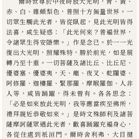
，
、
、
爾時世尊於中夜時放大光明
青
黃
、
、
，
。
赤
白
雜
頗梨
色
普照十方無量世界
一
，
，
切眾生觸
此光者
皆從臥起
見此光明皆得
，
：「
？
，
法喜
咸
生疑惑
此光何來
普遍世界
。」
。
令諸眾生得安
隱樂
作是念已
於一一光
，
，
，
復出大光明
照
耀殊特
勝於前光
如是展
。
、
、
轉乃至十重
一切
菩薩及諸比丘
比丘尼
、
，
、
、
、
、
優婆塞
優婆夷
天
龍
夜叉
乾闥婆
、
、
、
、
阿修羅
迦樓羅
緊那羅
摩睺羅伽
人非
，
，
。
：
人等
咸皆踊躍
得未曾有
各各思念
「
，
，
必
是如來放此光明
我等應當疾至佛所
。」
禮拜
親近恭敬如來
是時文殊師利及諸菩
，
，
薩摩
訶薩眾遇此光者
歡喜踊躍充遍身心
。
、
各從
住處到
祇
洹門
爾時舍利弗
大目揵