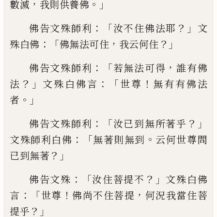
，
。」
數滅
我則供養佛
：「
？」
佛
告文殊師利
汝不住佛法耶
文
：「
，
？」
殊白
佛
佛
無法可住
我云何住
：「
，
佛告文殊師利
若無
法可得
誰有佛
？」
：「
！
法
文殊白佛言
世尊
無有
有佛法
。」
者
：「
？」
佛告文殊師利
汝
已到無所著
乎
：「
。
文殊
師利
白佛
無著則無到
云何世尊
問
？」
已到無著
：「
？」
佛告文殊
汝住菩提不
文殊
白佛
：「
！
，
言
世尊
佛尚不住菩提
何況我當住
菩
？」
提乎