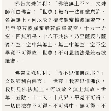
：「
？」
佛告文殊師利
佛法無上不
文殊
：「
！
，
師利白佛
言
世尊
無有一法如微塵許
。
？
，
名為無上
何
以故
檀波羅蜜檀波羅蜜空
，
乃至般若波羅
蜜般若波羅蜜空
十力十力
，
、
，
空
四無所畏
十
八不共法
乃至薩婆若薩
。
，
。
婆若空
空中無無
上
無上中無空
空不空
。
！
畢竟不可得故
世
尊
不可思議法是般若波
。」
羅蜜
：「
？」
佛告文殊師
利
汝不思惟佛法耶
：「
！
，
文殊師利白佛言
世
尊
我若思惟佛法
。
？
。
我則見佛法無上
何以
故
無
上無
故
世
！
、
、
，
，
尊
五陰
十二入
十八界
畢竟
不可得
。
，
、
一切佛法亦不可得
不可得中
無可
得
不