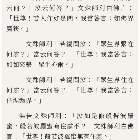
？』
？」
：
云何
汝
云何答
文殊師利白佛言
「
！
，
：
世尊
若人作如是
問
我當答言
如佛界
。」
廣狹
「
！
：『
文殊師利
若復
問汝
眾生界繫在
？』
？」「
！
：
何處
當云何答
世尊
我
當答言
，
。」
如如來繫
眾生亦爾
「
！
：『
文殊師利
若
復問汝
眾生界住在
？』
？」「
！
：
何處
當云何答
世尊
我
當答言
。」
住涅槃界
：「
佛告文殊師利
汝如是
修般若波羅
，
？」
蜜
般若波羅蜜有住處不
文殊
師利白佛
：「
！
。」
言
世尊
般若波羅蜜無有住處