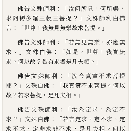
：「
，
，
佛告文殊師利
汝何所見
何所樂
？」
求
阿耨多羅三藐三菩提
文殊師利白佛
：「
！
。」
言
世
尊
我無見無樂故求菩提
：「
，
佛告文殊師利
若
無見無樂
亦應無
。」
：「
，
！
求
文殊
白佛
如是
世
尊
我實無
。
？
。」
求
何以故
若有求者是凡夫相
：「
佛告文殊師利
汝今真實不求菩提
？」
：「
。
耶
文殊
白佛
我真實不求菩提
何以
？
，
。」
故
若
求
菩
提
是
凡夫相
：「
，
佛告文殊師利
汝為定求
為定
不
？」
：「
、
、
求
文殊白佛
若言定求
定不求
定
、
，
。
求不
求
定非求非不求
是凡夫相
何以