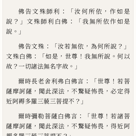
：「
，
佛告文殊師利
汝何所依
作如是
？」
：「
說
文殊
師利
白佛
我無所依作如是
。」
說
：「
，
？」
佛告文
殊
汝若無依
為何所說
：「
，
！
。
文殊白佛
如是
世
尊
我無所說
何以
？
。」
故
一切諸法無名字故
：「
！
爾時長老舍利弗白佛言
世尊
若菩
，
，
，
薩摩訶
薩
聞此
深法
不驚疑怖畏
必定得
？」
近阿耨多
羅三藐三菩提不
：「
！
爾時彌勒菩薩白佛言
世
尊
若諸菩
，
，
，
薩摩訶薩
聞此深法
不驚疑怖畏
得近阿
？」