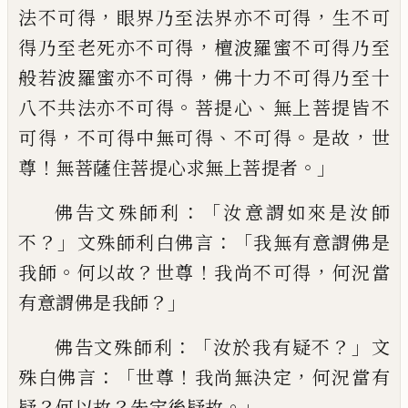
，
，
法
不可得
眼界
乃至法界
亦
不可得
生
不可
，
得乃至
老死
亦不可得
檀波羅
蜜
不可得乃至
，
般若波
羅
蜜
亦不可得
佛十力
不可得乃至十
。
、
八
不共
法
亦不可得
菩提心
無上菩提皆不
，
、
。
，
可
得
不可得中無可得
不可得
是故
世
！
。」
尊
無
菩薩住菩提心求無上菩提者
：「
佛告文殊師
利
汝意
謂
如來是汝師
？」
：
「
不
文殊師利白佛言
我無有意謂佛是
。
？
！
，
我師
何以故
世尊
我尚不
可得
何況當
？」
有意謂佛是我師
：「
？」
佛告文殊
師
利
汝於我有疑不
文
：「
！
，
殊白佛言
世尊
我尚
無決定
何況當有
？
？
。」
疑
何以故
先定後疑故