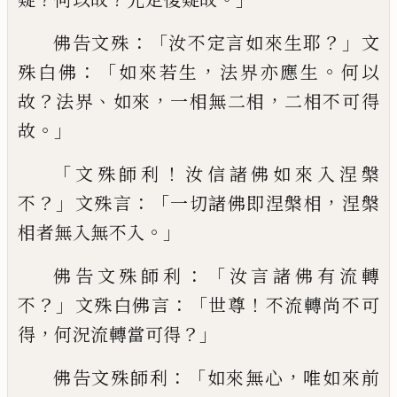
：「
？」
佛告
文殊
汝不定言如來生
耶
文
：
「
，
。
殊白佛
如來若生
法界亦應生
何以
？
、
，
，
故
法界
如來
一
相無二相
二相不可得
。」
故
「
！
文殊師利
汝信
諸佛如來入涅槃
？」
：「
，
不
文殊
言
一切諸佛即涅
槃相
涅槃
。」
相者無入無不入
：
「
佛告文殊師利
汝言諸佛有流轉
？」
：「
！
不
文殊
白佛言
世尊
不流
轉尚不可
，
？」
得
何況流轉當可得
：「
，
佛告文殊師
利
如來無心
唯如來前