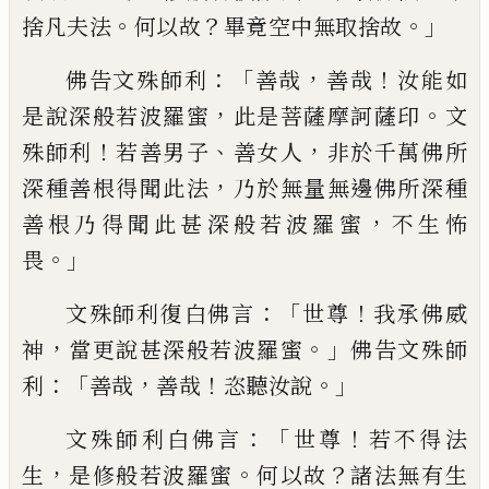
。
？
。」
捨凡
夫法
何以故
畢竟空中無取捨故
：「
，
！
佛告文殊師利
善哉
善哉
汝能如
，
。
是說深般
若波羅蜜
此是菩薩摩訶薩印
文
！
、
，
殊師利
若
善男子
善女人
非於千萬佛所
，
深種善根得
聞此法
乃於無量無邊佛所深種
，
善根乃得
聞此甚深般若波羅蜜
不生怖
。」
畏
：「
！
文殊師利
復白佛言
世尊
我
承佛威
，
。」
神
當更說甚深般
若波羅蜜
佛告文殊師
：「
，
！
。」
利
善哉
善哉
恣聽汝
說
：「
！
文殊師利白佛言
世尊
若不得法
，
。
？
生
是修
般若波羅蜜
何以故
諸法
無有生