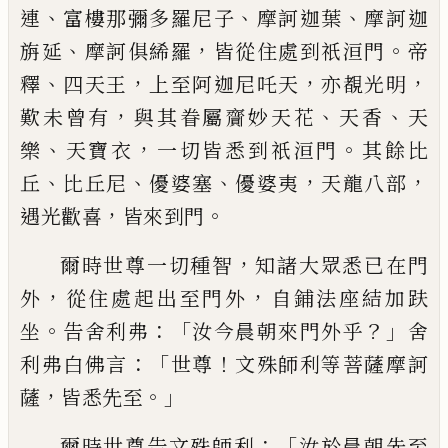
、
、
、
連
富
樓那彌多羅尼子
摩訶迦葉
摩訶迦
、
，
。
旃延
摩
訶俱絺羅
皆從住處到祇洹門
帝
、
，
，
，
釋
四天王
上至阿迦尼吒天
亦覩光明
，
、
、
歎未曾有
與其
眷屬齎妙天花
天香
天
、
，
。
樂
天寶衣
一切皆悉
到祇洹門
其餘比
、
、
、
，
，
丘
比丘尼
優婆塞
優婆夷
天龍八部
，
。
遇光歡喜
皆來到門
，
爾時世尊一
切種智
知諸大眾悉已在門
，
，
外
從住處起出
至門外
自鋪法座結
加
趺
。
：「
？」
坐
告舍利弗
汝
今晨朝來門外乎
舍
：「
！
利弗白佛言
世尊
文
殊師利等菩薩摩訶
，
。」
薩
皆悉先至
：「
爾時世尊
告文殊師利
汝於晨朝先至