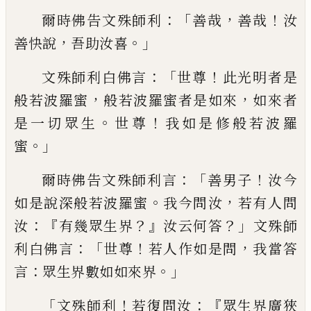
：「
，
！
爾時佛告文殊師利
善哉
善哉
汝
，
。」
善快說
吾
助
汝
喜
：「
！
文殊師利白佛言
世尊
此光明者
是
，
，
般若波羅蜜
般若波羅蜜者是如來
如來
者
。
！
是一切眾生
世尊
我如是修般若波羅
。」
蜜
：「
！
爾時佛告文殊師利言
善男子
汝今
。
，
如是說
深般若波羅蜜
我今問汝
若有人問
：『
？』
？」
汝
有幾
眾生界
汝云何答
文殊師
：「
！
，
利白佛言
世尊
若
人作如是問
我當答
：
。」
言
眾生界數如如來界
「
！
：『
文
殊師利
若
復
問汝
眾生界廣狹