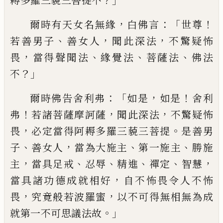
耨多羅三藐三菩提不
，
：「
！
爾時有天女
名無緣
白佛言
世尊
、
，
，
若
善男子
善女人
聞
此
深法
不驚疑怖
，
、
、
、
畏
當得聲聞法
緣覺法
菩
薩法
佛法
？」
不
：「
，
！
爾時佛告舍利弗
如是
如是
舍
利
！
，
，
弗
若諸菩薩摩訶薩
聞此
深法
不驚疑怖
，
。
畏
必定當得阿耨多羅三藐三菩提
是善男
、
，
、
、
子
善女人
當為大施主
第一施主
勝施
，
、
、
、
、
，
主
當
具足戒
忍辱
精進
禪定
智慧
，
當具諸功德成
就相好
自不怖畏令人不怖
，
，
畏
究竟般若波
羅蜜
以不可得無相無為成
。」
就第一不可思
議法故