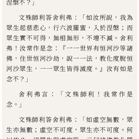
？」
涅槃不
：「
，
文殊師利答舍利弗
如
汝所說
我為
，
，
；
眾生起慈悲心
行六波羅蜜
入
於涅槃
而
，
，
。
眾生實不可得
無相無形
不增不
減
舍利
！
：『
弗
汝常作是念
一一世界有恒河沙
等諸
，
，
，
佛
住世恒河沙劫
說一一法
教化度
脫恒
，
。』
河沙眾生
一一眾生皆得滅度
汝有如
是
？」
念不
：「
！
舍利弗言
文殊師利
我常作是
。」
念
：「
，
文殊師利答舍利弗
如虛空無數
眾
；
，
。
生亦無
數
虛空不可度
眾生亦不可度
何