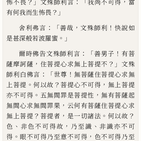
？」
：
「
，
怖不畏
文殊師利言
我尚不可得
當
？」
有何我而生怖畏
：
「
，
！
舍利弗言
善
哉
文殊師利
快說如
。」
是甚深般若波羅蜜
：「
！
爾時佛告文殊師利言
善男子
有菩
，
？」
薩摩訶
薩
住菩提心求無上菩提不
文殊
：「
！
師利白佛
言
世尊
無菩薩住菩提心求無
。
？
，
上菩提
何以
故
菩提心不可得
無上菩提
。
，
亦不可得
五
無間罪是菩提性
無有菩薩起
，
無間
心求無
間罪果
云何有菩薩住菩提心求
？
，
。
？
無上菩提
菩提者
是一切諸法
何以故
、
，
、
色
非色不可得
故
乃至識
非識亦不可
。
，
得
眼
不可得乃至
意
不可得
色
不可得乃至