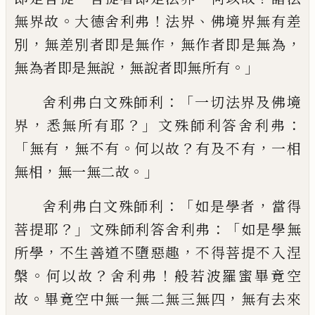
。
！
、
無界故
大德舍利弗
法界
佛境
界無有差
，
，
，
別
無差別者即是無作
無作者即
是無為
，
。」
無為者即是無說
無說者即無所有
：「
舍利弗白文殊師利
一切法界及佛境
，
？」
：
界
悉無
所有耶
文殊師利答舍利弗
「
，
。
？
，
無有
無不有
何
以故
有及不有
一相
，
。」
無相
無一無二故
：「
，
舍利
弗白文殊師利
如是學者
當得
？」
：「
菩提耶
文殊
師利答舍利弗
如是學無
，
，
所學
不生善道不
墮惡趣
不得菩提不入
涅
。
？
！
槃
何以故
舍利
弗
般若波羅蜜畢竟空
。
，
故
畢竟空中無一無
二無三無四
無有去來