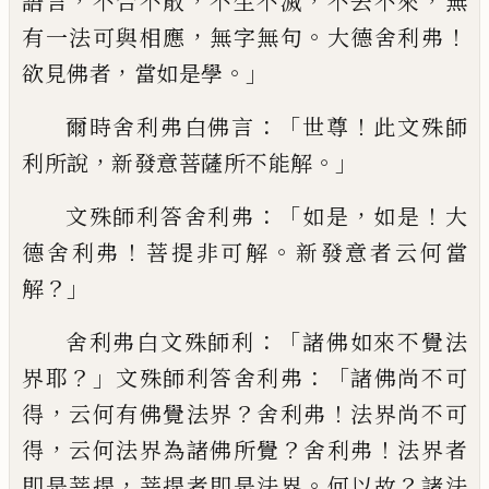
，
，
，
，
語言
不
合不散
不生不滅
不去不來
無
，
。
！
有一法可與
相應
無字無句
大德舍利弗
，
。」
欲見佛者
當如
是學
：「
！
爾時舍利弗白佛言
世尊
此文殊師
，
。」
利
所說
新發意菩薩所不能解
：「
，
！
文殊師利答舍
利弗
如是
如是
大
！
。
德舍利弗
菩提非可解
新發意者云何當
？」
解
：「
舍利弗白文殊師利
諸
佛如來不覺法
？」
：「
界耶
文殊師利答舍利弗
諸
佛尚不可
，
？
！
得
云何有佛
覺
法界
舍利弗
法
界尚不可
，
？
！
得
云何
法界為諸佛所覺
舍利
弗
法界者
，
。
？
即是菩提
菩提者即是法界
何
以故
諸法