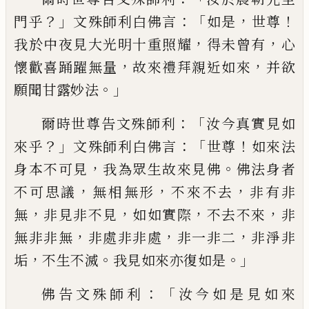
？」
：「
，
！
門乎
文殊師利
白佛言
如是
世尊
，
，
我於中夜見大光明十重
照耀
得未曾有
心
，
，
懷歡喜踊躍無量
故來禮
拜親近如來
并欲
。」
願聞甘露妙法
：「
爾時世尊
告文殊師利
汝今真實見如
？」
：「
！
來乎
文殊師利
白佛言
世尊
如來法
，
。
身本不可見
我為眾
生故來見佛
佛法身者
，
，
，
不可思議
無相無形
不來不去
非有非
，
，
，
，
無
非見非不見
如如實際
不去不來
非
，
，
，
無非
非無
非處非非處
非一
非二
非淨非
，
。
。」
垢
不生不滅
我見如來亦復如
是
：「
佛告文殊師利
汝今如是見如來