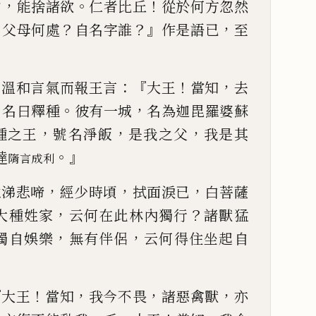
，
。
！
中
能捨諸
欲
仁者比丘
從於何方忽然
？
？
？』
，
父
母何處
自名字誰
作是語已
至
，
：『
！
，
溫和言氣而報王言
大
王
當知
去
，
。
，
名曰
釋種
彼有一城
名為迦毘羅婆蘇
，
，
，
種之王
號名淨飯
是我之父
我
是其
。』
達
隋
言成利
，
，
，
泣涕悲啼
經少時頃
拭
面淚已
白菩薩
，
？
大種
姓家
云何在此林內獨行
諸獸猛
，
，
獨自娛樂
無有伴侶
云何得
住坐起自
『
！
，
，
，
大王
當知
我今不畏
諸
惡禽獸
亦