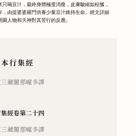
來只喝豆汁，最終身體極度消瘦，皮膚皺縮如枯瓠，
年，由提婆婆羅門供養少量豆汁維持生命。經文詳細
周圍人物和天神對其苦行的反應。
佛本行集經
竺三藏闍那崛多譯
行集經
卷第二十四
竺
三藏
闍
那崛多譯