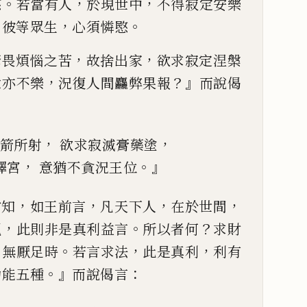
。
，
，
愍
若當
有人
於現世中
不得寂定安樂
。
，
。
彼等眾生
心須憐愍
，
，
驚畏煩惱之苦
故捨出家
欲
求寂定涅槃
，
？』
意亦
不樂
況復人間麤弊果報
而說偈
，
，
箭所射
欲求寂滅膏藥塗
，
。』
釋宮
意猶不貪況王位
，
，
，
，
當知
如王前言
凡天下人
在
於世間
，
。
？
觀
此則
非是真利益言
所以者何
求財
，
。
，
，
無厭足時
若言求法
此是真
利
利有
。』
：
功能五種
而說偈言