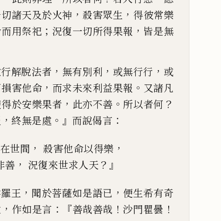
，
，
一切諸天及於火神
殺害
眾生
得彼常樂
；
，
命而用祭祀
況復一切所得果報
皆是無
，
，
，
欲行解脫法者
無有別利
或
無行行
或
，
。
可損害
他命
而求未來利益果報
又諸凡
，
。
？
使得於安樂果者
此亦不
善
所以者何
，
。』
：
報
終無是處
而說偈言
，
，
在世間
殺害他命以得樂
，
？』
非善
況復來世求人天
，
，
娑羅王
聞於菩薩如是
語已
便生希有奇
，
：『
！
！
故
作如是言
善哉善哉
沙門瞿曇