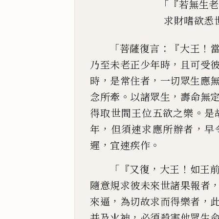
「『
若無生老
求財嗜
欲
悉
「
：『
！
菩薩復言
大王
，
乃至未老正少年時
且可受
，
，
時
是常
住者
一切眾生應
。
，
念所牽
以諸眾生
壽命無
。
得取世
間王位五
欲
之樂
是
，
，
年
但須速求應所辦者
早
，
。
遲
宜速
疾作
「『
，
！
又復
大王
如王
隨意規求彼未來世諸果報者
，
，
來逼
為切故
求而得樂者
，
并及火神
必須殺害他眾生