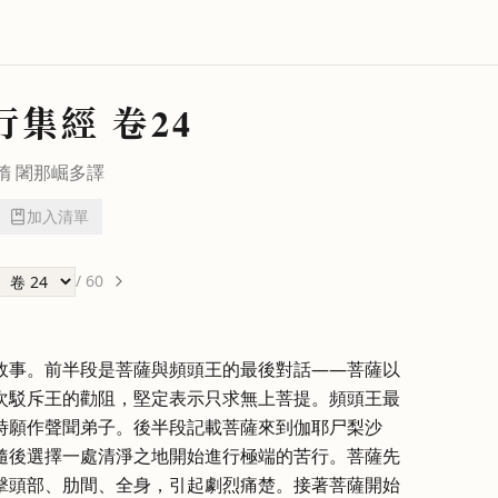
行集經
卷24
隋
闍那崛多
譯
加入清單
/
60
故事。前半段是菩薩與頻頭王的最後對話——菩薩以
次駁斥王的勸阻，堅定表示只求無上菩提。頻頭王最
時願作聲聞弟子。後半段記載菩薩來到伽耶尸梨沙
隨後選擇一處清淨之地開始進行極端的苦行。菩薩先
擊頭部、肋間、全身，引起劇烈痛楚。接著菩薩開始