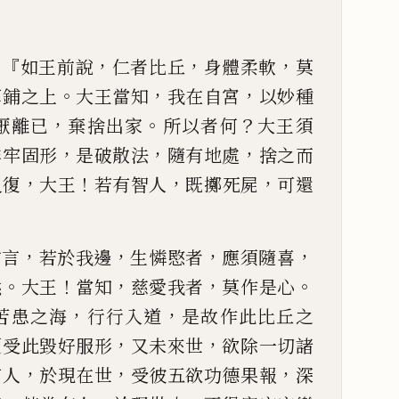
：『
，
，
，
如王前說
仁者比丘
身
體柔軟
莫
。
，
，
草
鋪
之上
大王當知
我在自宮
以妙種
，
。
？
厭離已
棄捨出家
所以者
何
大王須
，
，
，
非牢固
形
是破散法
隨有地處
捨之而
，
！
，
，
又復
大王
若有智人
既擲死
屍
可還
。
，
，
，
，
前言
若於我邊
生憐愍者
應須隨喜
。
！
，
，
。
然
大
王
當知
慈愛我者
莫作是心
，
，
苦患之海
行行入道
是故作此
比丘之
，
，
須受此毀
好服形
又未來世
欲除一切諸
，
，
，
有人
於現在世
受彼五
欲
功德
果報
深