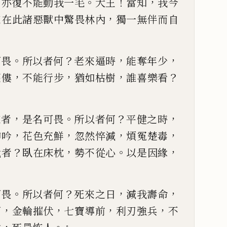
，
。
！
，
亦復
不能動我一毛
大王
當知
我今
，
來在此諸惡獸中驚畏林內
獨一無伴而自
。
？
，
，
可畏
所以者何
老來逼時
能奪年少
，
，
，
？
傴僂
不
能行步
猶如枯樹
誰
喜
樂看
，
。
？
，
來者
是名可畏
所以者何
平
健之時
，
，
，
，
呻吟
花色
充鮮
忽然悴減
煩冤楚毒
？
，
。
，
代者
臥在床枕
勢不從心
以是因
緣
。
？
，
，
可畏
所以者何
死來之日
減
我壽命
，
，
，
，
下
金輪
摧伏
七寶導前
利刃強兵
不