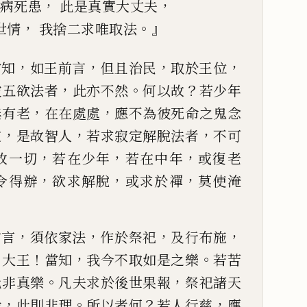
，
，
病死患
此是真實大丈夫
，
。』
世情
我捨二求唯取法
，
，
，
，
當知
如王前言
但且治民
取
於王位
，
。
？
彼五
欲
法者
此亦不然
何以故
若少年
，
，
無有老
在在處處
應不為
彼死命之鬼念
，
，
，
定
是故智人
若求寂定解脫法者
不可
，
，
，
故一切
若在少年
若
在中年
或復老
，
，
，
令得辦
欲求解脫
或求於禪
莫使淹
，
，
，
，
前言
須依家法
作於祭祀
及
行布施
，
！
，
。
大王
當知
我今不取如是之樂
若苦
。
，
此非真樂
凡夫
求於後世果
報
祭祀諸天
，
。
？
，
命
此則非理
所以者何
若人行慈
應