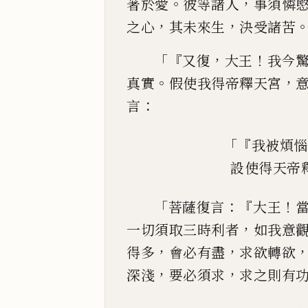
。
，
著於愛
彼等諸人
事須憐
，
，
之心
其未來
生
決受諸苦
「『
，
！
又復
大王
我今
。
，
真實
假使我得帝釋天宮
：
言
「『
我被煩惱
設使得天帝
「
：『
！
菩薩復言
大王
，
一切須取三時利者
如我意
，
，
得多
會必有
盡
求欲轉欲
，
，
深淺
要必須求
求之則有