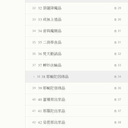
32 菩薩降魔品
32
卷 29
33 成無上道品
33
卷 30
34 昔與魔競品
34
卷 31
35 二商奉食品
35
卷 31
36 梵天勸請品
36
卷 32
37 轉妙法輪品
37
卷 33
38 耶輸陀因緣品
38
卷 34
39 耶輸陀宿緣品
39
卷 36
40 富樓那出家品
40
卷 37
41 那羅陀出家品
41
卷 37
42 娑毘耶出家品
42
卷 38