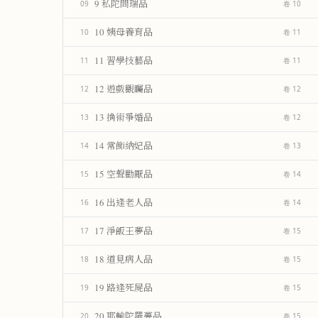
9 私陀問瑞品
09
卷 10
10 姨母養育品
10
卷 11
11 習學技藝品
11
卷 11
12 遊戲觀矚品
12
卷 12
13 捔術爭婚品
13
卷 12
14 常飾納妃品
14
卷 13
15 空聲勸厭品
15
卷 14
16 出逢老人品
16
卷 14
17 淨飯王夢品
17
卷 15
18 道見病人品
18
卷 15
19 路逢死屍品
19
卷 15
20 耶輸陀羅夢品
20
卷 15