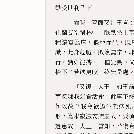
勸受世利品
下
「
，
爾時
菩薩又告王言
，
住蘭若空閑林中
眠臥坐止
，
，
種諸寶為
床
偃
亞
而坐
既
，
，
，
識
此身危脆
敗壞無常
。
，
。
行
猶如
泥
摶
一種無異
？
，
拾不
若欲更
收
終無是處
「『
，
！
又復
大王
如王
，
而忽嫌我乞食活命
此事不
？
何以故
我今欲
過生老病死
，
，
形
為求寂滅安樂處故
要
。
！
，
過患故
大王
當知
若復