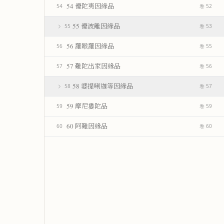
54 優陀夷因緣品
54
卷 52
55 優波離因緣品
55
卷 53
56 羅睺羅因緣品
56
卷 55
57 難陀出家因緣品
57
卷 56
58 婆提唎迦等因緣品
58
卷 57
59 摩尼婁陀品
59
卷 59
60 阿難因緣品
60
卷 60