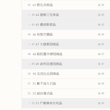
43 教化兵將品
43
卷 39
44 迦葉三兄弟品
44
卷 40
45 優波斯那品
45
卷 42
46 布施竹園品
46
卷 44
47 大迦葉因緣品
47
卷 45
48 跋陀羅夫婦因緣品
48
卷 47
49 舍利目連因緣品
49
卷 47
50 五百比丘因緣品
50
卷 49
51 斷不信人行品
51
卷 49
52 說法儀式品
52
卷 49
53 尸棄佛本生地品
53
卷 50