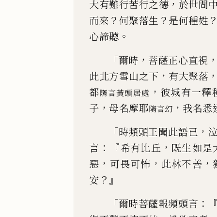
，
大有難行
苦行之德
於世間
？
？
而來
何聚落生
是何種姓
。
心諦聽
「
，
爾時
菩薩正心直視
，
此北方雪山之下
有大聚落
，
都
彼城有一釋
隋
言黃頭居處
，
，
子
母名摩耶
我名悉
隋
言幻
「
，
時頻頭王聞此語已
：『
，
言
希有比丘
既生如是
，
，
，
惡
可畏可
怖
此林不善
？』
安
「
：
爾時菩薩報頻頭言