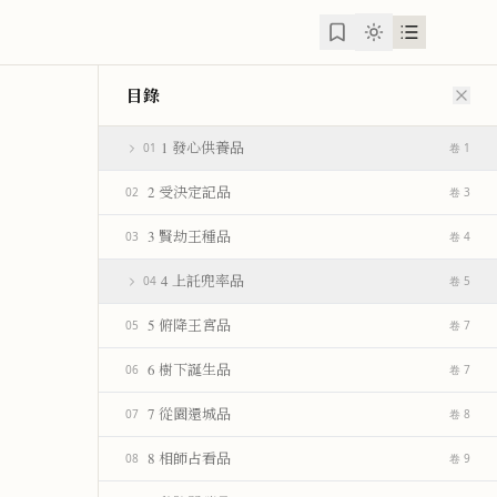
目錄
1 發心供養品
01
卷 1
2 受決定記品
02
卷 3
3 賢劫王種品
03
卷 4
4 上託兜率品
04
卷 5
5 俯降王宮品
05
卷 7
6 樹下誕生品
06
卷 7
7 從園還城品
07
卷 8
8 相師占看品
08
卷 9