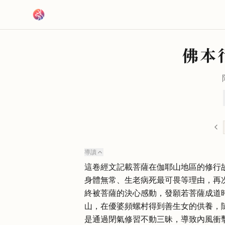
跳到主要內容
佛本
導讀
這卷經文記載菩薩在伽耶山地區的修行
身體無常、生老病死最可畏等理由，再
終被菩薩的決心感動，發願若菩薩成道
山，在優婆頻螺村得到善生女的供養，
是通過閉氣修習不動三昧，導致內風衝