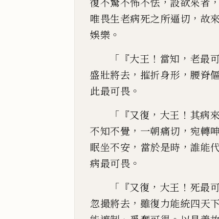
，
復不驚不怖不怯
設欲來者
，
唯畏生老病
死之所逼切
故
。
娛樂
「『
！
，
大王
當知
老最
，
，
盛壯將去
摧折身形
腰脊
。
此最可畏
「『
，
！
又復
大王
其病
，
，
不知不覺
一朝痛切
宛轉
，
，
眠坐不安
當於是
時
誰能
。
病最可畏
「『
，
！
又復
大王
死最
，
忽撮將去
雖復力能統四天