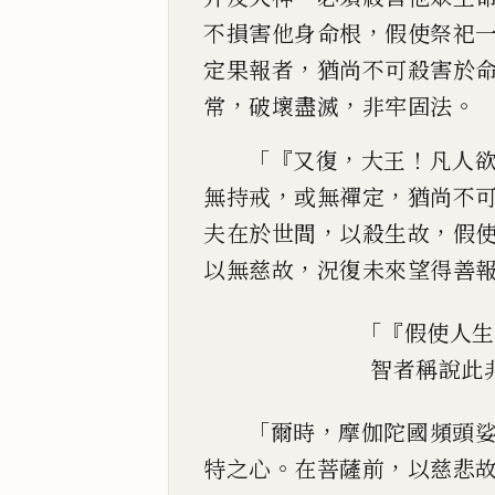
，
不損害他
身命根
假使祭祀
，
定果報者
猶尚不可殺害於
，
，
。
常
破壞盡滅
非牢固法
「『
，
！
又復
大王
凡人
，
，
無持戒
或無禪定
猶尚不
，
，
夫在於世
間
以殺生故
假
，
以無慈故
況復未來望得善
「『
假使人生
智者稱說此
「
，
爾時
摩伽陀國頻頭
。
，
特之心
在菩薩前
以慈悲