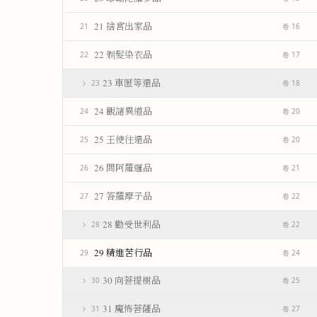
21 捨宮出家品
21
卷 16
22 剃髮染衣品
22
卷 17
23 車匿等還品
23
卷 18
24 觀諸異道品
24
卷 20
25 王使往還品
25
卷 20
26 問阿羅邏品
26
卷 21
27 答羅摩子品
27
卷 22
28 勸受世利品
28
卷 22
29 精進苦行品
29
卷 24
30 向菩提樹品
30
卷 25
31 魔怖菩薩品
31
卷 27