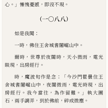
。」
，
。
心
慚愧
憂慼
即沒不現
（一〇八八）
：
如是我聞
，
。
一時
佛住王舍城耆闍崛
山中
，
，
，
爾時
世尊於夜闇時
天小微雨
電光
，
。
睒
現
出房經行
，
：「
時
魔波旬作是念
今沙門瞿曇
住王
，
，
，
舍城耆闍崛山中
夜闇微雨
電光時現
出
。
，
。」
房經行
我今當往
為作留難
執大團
，
，
，
。
石
兩手調弄
到於佛前
碎成
微
塵