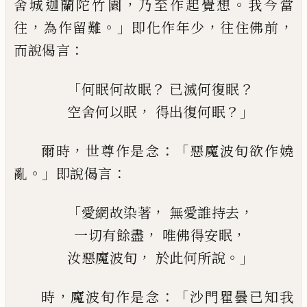
，
。
舍城
迦蘭陀竹園
乃至作起覺想
我今當
，
。」
，
，
往
為
作留難
即化作年少
往住佛前
：
而說偈言
「
？
？
何眠何故眠
已滅何復眠
，
？」
空舍何以眠
得出復何眠
，
：「
爾時
世尊作是念
惡魔波旬欲作嬈
。」
：
亂
即
說偈言
「
，
，
愛網故染著
無
愛
誰持去
，
，
一切有餘盡
唯佛得安眠
，
。」
汝惡魔波旬
於此何所說
，
：「
時
魔波旬作是念
沙門瞿曇已知我