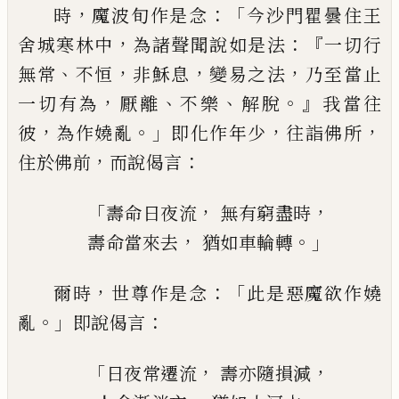
，
：「
時
魔波旬作
是念
今沙門瞿曇住王
，
：『
舍城寒林中
為諸
聲聞說如是法
一切行
、
，
，
，
無常
不恒
非
穌
息
變易之法
乃至當止
，
、
、
。』
一切有為
厭離
不樂
解
脫
我當往
，
。」
，
，
彼
為作嬈亂
即化作年少
往
詣佛所
，
：
住於佛前
而說偈言
「
，
，
壽命日夜流
無有窮盡時
，
。」
壽命當來去
猶如車輪轉
，
：「
爾時
世尊作是念
此是惡魔欲作嬈
。」
：
亂
即
說偈言
「
，
，
日夜常遷流
壽亦隨損
減