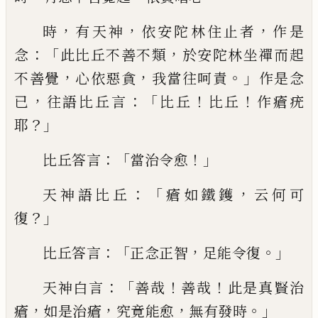
，
，
，
時
有天神
依安
陀林住止者
作是
：「
，
念
此比丘不善不類
於
安陀林坐禪而起
，
，
。」
不善覺
心依惡貪
我當
往呵
責
作是念
，
：「
！
！
已
往語比丘言
比丘
比
丘
作瘡疣
？」
耶
：「
！」
比丘答言
當治令愈
：「
，
天神
語比丘
瘡如鐵鑊
云何可
？」
復
：「
，
。」
比丘答言
正
念正
智
足能
令
復
：「
！
！
天神白言
善哉
善哉
此
是真賢治
，
，
，
。」
瘡
如是治瘡
究竟能愈
無有發
時