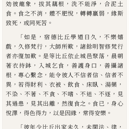
，
，
，
効
彼龍象
拔
其藕根
洗不能淨
合泥土
。
，
，
，
食
食
之不消
體不肥悅
轉轉羸弱
緣斯
，
。
致死
或同死苦
「
，
，
如是
宿德比丘學道日久
不樂嬉
，
，
，
戲
久修
梵行
大師所歎
諸餘明智修梵行
。
，
者亦復
加歎
是等比丘依止城邑聚落
晨朝
，
，
，
著衣持
鉢
入城乞食
善護身口
善攝諸
，
，
、
根
專心繫
念
能令彼人不信者信
信者不
，
、
、
、
、
，
異
若得財
利
衣被
飲食
床臥
湯藥
、
、
、
、
、
，
不染
不著
不貪
不嗜
不迷
不逐
見
，
，
。
，
其過患
見其出離
然復食之
食已
身心
，
，
，
。
悅澤
得色得力
以是因緣
常得
安樂
「
，
、
，
彼年少比丘出家未久
未閑法
律