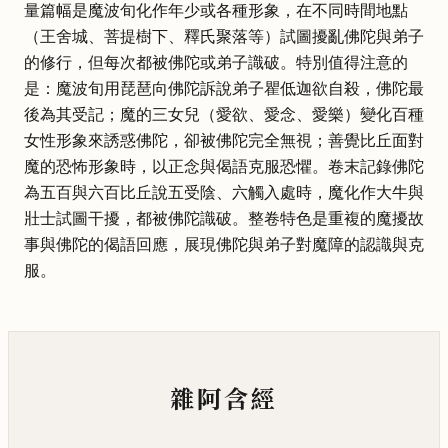
量篇幅是魔波旬化作年少或各種形象，在不同時間地點
（王舍城、菩提樹下、釋氏聚落等）試圖擾亂佛陀與弟子
的修行，但每次都被佛陀或弟子識破。特別值得注意的
是：魔波旬用琵琶向佛陀訴說弟子瞿低迦欲自殺，佛陀最
後為其受記；魔的三女兒（愛欲、愛念、愛樂）變化百種
女性形象來誘惑佛陀，卻被佛陀完全無視；善覺比丘面對
魔的恐怖形象時，以正念與偈語克服恐懼。卷末記錄佛陀
為五百與六百比丘說五受陰、六觸入處時，魔化作大牛與
壯士試圖干擾，都被佛陀識破。整卷特色是重複的魔擾故
事與佛陀的偈語回應，展現佛陀與弟子對魔障的認識與克
服。
雜阿含經