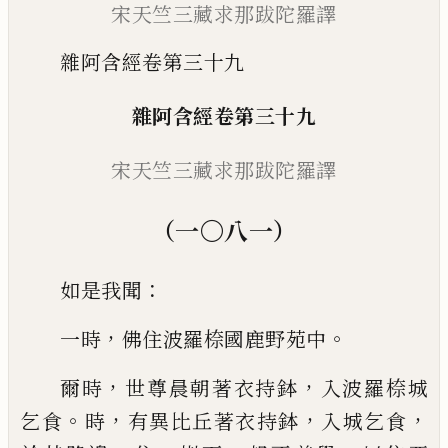
宋天竺三藏求那跋陀羅譯
雜阿含經卷第三十九
雜阿含經
卷第三十九
宋天竺三藏求那跋陀羅譯
（一〇八一）
：
如是我聞
，
。
一時
佛住波羅
㮈
國鹿
野苑中
，
，
爾時
世尊晨朝著衣持鉢
入波羅
㮈
城
。
，
，
，
乞食
時
有異比丘著衣持鉢
入城
乞食