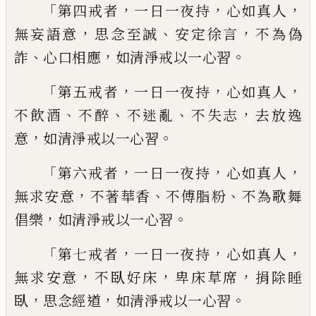
「
，
，
，
第四戒者
一日一夜持
心如真人
，
、
，
無妄語意
思念至誠
安定徐言
不為偽
、
，
。
詐
心口相應
如
清淨戒以一心習
「
，
，
，
第五戒者
一日一夜持
心如真人
、
、
、
，
不飲酒
不
醉
不迷亂
不失志
去放逸
，
。
意
如清淨戒以一
心習
「
，
，
，
第六戒者
一日一夜持
心如真人
，
、
、
無求安意
不著華香
不傅脂粉
不為歌舞
，
。
倡樂
如清淨
戒以一心習
「
，
，
，
第七戒者
一日一夜持
心如真人
，
，
，
無求安意
不臥好床
卑床草席
捐除睡
，
，
。
臥
思念經道
如
清淨戒以一心習