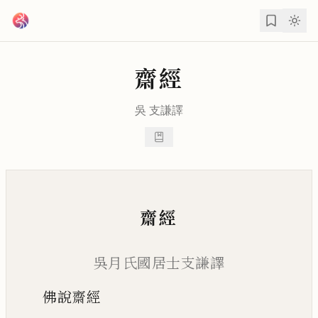
跳到主要內容
齋經
吳
支謙
譯
齋經
吳月氏國居士支謙譯
佛說齋經