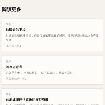
閱讀更多
果報
欺騙者的下場
豺通過欺騙來捕捉鼠，但最後被鼠王識破並殺死。故事說明欺騙最終會導致
失敗。
本生經
· 卷
3
教學
若為惡意者
若為惡意者， 怒有怒果報， 怒不報其怒， 勝其彼鬪負。
法集要頌經
· 卷
2
果報
貧窮婆羅門供養佛陀獲得寶藏