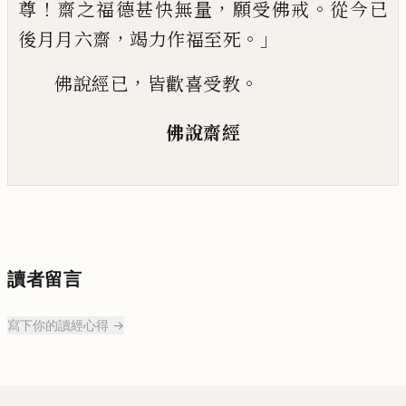
！
，
。
尊
齋之福德甚快無量
願
受佛戒
從今
已
，
。」
後月月六齋
竭力作福至
死
，
。
佛說經已
皆歡喜受教
佛說齋經
讀者留言
寫下你的讀經心得 →