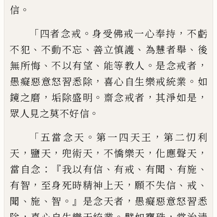
。
信
「
。
，
四者念戒
身受佛戒一心奉持
不虧
、
、
、
、
不犯
不
動不忘
善立慎護
為慧者舉
後
、
、
。
，
無所悔
不以
有望
能等教人
是念戒者
，
。
愚癡惡意怒習悉
除
喜心自生樂戒統業
如
，
。
，
，
鏡之磨
垢除盛明
齋念戒者
其淨如是
。
眾人見之莫不好信
「
。
，
五
當念天
第一四天王
第二忉利
，
，
，
，
，
天
鹽天
兜
術天
不憍樂天
化應聲天
：『
、
、
、
、
當自念
我以有信
有戒
有聞
有施
，
，
、
、
有智
至身死時精神上天
願
不失信
戒
、
、
。』
，
聞
施
智
是念天者
愚癡惡意怒習
悉
，
。
，