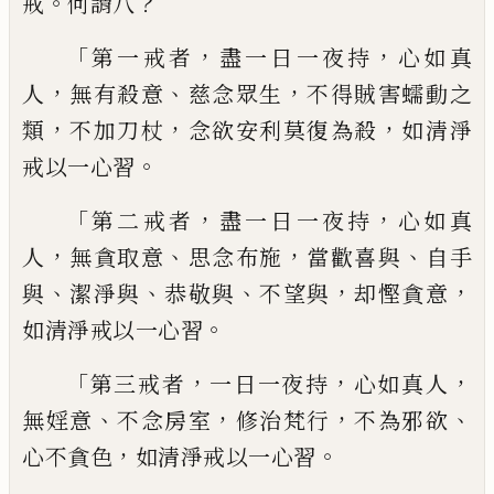
。
？
戒
何謂八
「
，
，
第一戒者
盡一日一夜
持
心如真
，
、
，
人
無
有殺意
慈念眾生
不得賊害蠕動之
，
，
，
類
不加
刀杖
念欲安利莫復為殺
如清淨
。
戒以一心
習
「
，
，
第二戒者
盡一日一夜持
心如真
，
、
，
、
人
無貪取
意
思念布施
當歡喜與
自手
、
、
、
，
，
與
潔淨與
恭敬
與
不望與
却慳貪意
。
如清淨戒以一心習
「
，
，
，
第三戒者
一日一夜持
心如真人
、
，
，
、
無婬意
不
念房室
修治梵行
不為邪欲
，
。
心不貪色
如清
淨戒以一心習