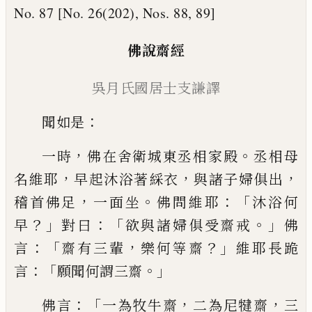
No. 87 [No. 26(202), Nos. 88, 89]
佛說齋經
吳
月氏國居士
支謙譯
：
聞如是
，
。
一時
佛在舍衛城東
丞
相家殿
丞相
母
，
，
，
名維耶
早起沐浴著綵衣
與諸子婦俱出
，
。
：「
稽首佛足
一面坐
佛問維耶
沐浴何
？」
：
「
。」
早
對曰
欲與諸婦俱受齋戒
佛
：「
，
？」
言
齋有三輩
樂何等
齋
維耶長跪
：「
。」
言
願聞何謂三齋
：「
，
，
佛言
一為牧
牛齋
二為尼
犍
齋
三