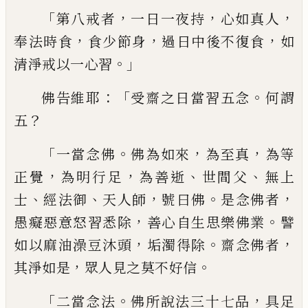
「
，
，
，
第八戒者
一日一夜持
心如真人
，
，
，
奉法時食
食少節身
過日中後不復食
如
。」
清淨戒以一
心習
：「
。
佛告維耶
受齋之日當習五念
何謂
？
五
「
。
，
，
一當念佛
佛為如來
為至真
為等
，
，
、
、
正覺
為明
行足
為善逝
世間父
無上
、
、
，
。
，
士
經法御
天人師
號曰佛
是念佛者
，
。
愚癡惡意怒習悉除
善心
自生思樂佛業
譬
，
。
，
如以麻油澡豆沐頭
垢濁
得除
齋念佛者
，
。
其淨如是
眾人見之莫不
好信
「
。
，
二當念法
佛所說法三十七品
具足