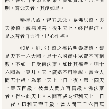
除
喜心自生樂天統業
譬如寶珠
常治清
。
，
。
明
齋念天者
其淨如是
「
，
，
，
奉持八戒
習五思念
為佛法齋
與
，
，
，
。
天參德
滅惡興善
後生天上
終
得泥洹
，
。
是以智者自力行
出心作福
「
，
！
，
如是
維耶
齋之福祐明譽廣遠
譬
，
是天下十
六大國
是十六國滿中眾寶不可稱
，
。
，
數
不如
一日受佛法齋
如
比
其福者
則十
。
，
六國為一
豆耳
天上廣遠不可稱說
當今人
，
，
間五十歲
為第一天上一日一夜
第一四天
，
。
上壽五百
歲
彼當人間九百萬歲
佛法齋
，
。
者
得生此天
上
人間百歲為忉利天上一日
，
，
一夜
忉利天
壽千歲
當人間三千六百萬