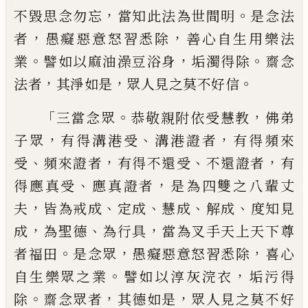
，
。
不毀思
念勿忘
當知此法為世間明
是念法
，
，
者
愚癡
惡意怒習悉除
善心自生用樂法
。
，
。
業
譬如以
麻油澡豆浴身
垢濁得除
齋念
，
，
。
法者
其淨如
是
眾人見之莫不好信
「
。
，
三當念眾
恭敬親附依受慧教
佛弟
，
、
，
子眾
有
得溝港受
溝港證者
有得頻來
、
，
、
，
受
頻來證者
有得不還受
不還證者
有
、
，
得應真受
應真證
者
是為四雙之八輩丈
，
、
、
、
、
夫
皆為戒成
定成
慧
成
解成
度知見
，
、
，
成
為聖德
為行具
當為叉手
天上天下尊
。
，
，
者福田
是念眾
愚癡惡意怒習
悉除
喜心
。
，
自生樂眾之業
譬如以淳灰浣衣
垢污得
。
，
，
除
齋念眾者
其德如是
眾人見之莫
不好