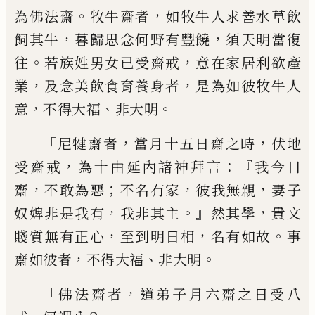
。
，
為佛法齋
牧牛齋者
如牧牛人求善水草飲
，
，
飼其牛
暮歸思念何
野有豐饒
須天明當復
。
，
往
若族姓男女已受
齋戒
意在家居利欲產
，
，
業
及念美飲食育養
身者
是為如彼牧牛人
，
、
。
意
不得大福
非大明
「
，
，
尼
犍
齋者
當月十五日齋之時
伏地
，
：『
受齋
戒
為十由延內諸神拜言
我今日
，
；
，
，
齋
不敢為
惡
不名有家
彼我無親
妻子
，
。』
，
奴婢非是我有
我非其主
然其學
貴文
，
，
。
賤質無有正心
至到
明日相
名有如故
事
，
、
。
齋如彼者
不得大福
非
大明
「
，
佛法齋者
道弟子月六齋之日受八