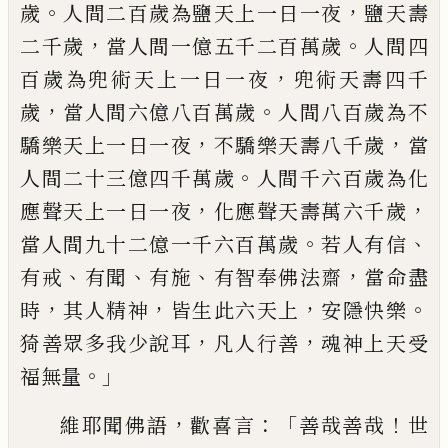
。
，
歲
人間二百歲
為鹽天上一日一夜
鹽天壽
，
。
二千歲
當人間
一億五千二百萬歲
人間四
，
百歲為兜術天
上一日一夜
兜術天壽四千
，
。
歲
當人間六億
八百萬歲
人間八百歲為不
，
，
驕
樂天上一日
一夜
不
驕
樂天壽八千歲
當
。
人間二十三億
四千萬歲
人間千六百歲為化
，
，
應聲天上一
日一夜
化應
聲
天壽萬六千歲
。
、
當人間九十
二億一千六百萬歲
若人有信
、
、
、
，
有戒
有聞
有
施
有智奉佛法齋
當命盡
，
，
，
。
時
其人精神
皆生
此六天上
安隱快樂
，
，
猗善眾多我少說耳
凡
人行善
魂神上天受
。」
福無量
，
：「
！
維耶聞佛語
歡
喜言
善哉善哉
世