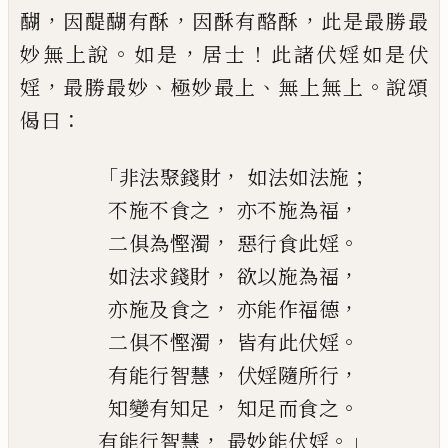
，
，
，
醐
因醍醐有
酥
因酥有酪
酥
此是最勝
最
。
，
！
妙無上說
如是
居士
此諸伏婬如是伏
，
、
、
。
婬
最勝最妙
極妙
最上
無上無上
說頌
：
偈曰
「
，
；
非法聚錢財
如法如法施
，
，
不施不食之
亦不施為福
，
。
二俱為慳濁
惡行食此婬
，
，
如法求錢財
欲以施為福
，
，
亦施及食之
亦能作福德
，
。
二俱不慳濁
皆有此伏婬
，
，
有能行智慧
伏婬隨所行
，
。
知變有知足
知足而食之
，
。」
有能行智慧
最妙能伏婬