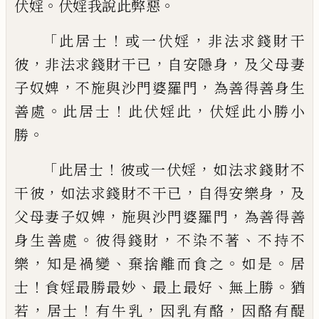
。
。
伏婬
伏婬我說此弊惡
「
！
，
此居
士
或一伏婬
非法求錢財干
，
，
，
彼
非法求錢財
干已
自安隱身
及父母妻
，
，
子奴婢
不施與沙
門婆羅門
為善得善身生
。
！
，
善處
此居士
此伏
婬此
伏婬此小勝小
。
勝
「
！
，
此居士
彼或一伏婬
如法求錢財不
，
，
，
干彼
如法求錢財不干已
自
得安樂身
及
，
，
父母妻子奴婢
施與沙門婆羅
門
為善得善
。
，
、
身生善處
彼得錢財
不染不著
不持不
，
、
。
。
樂
知
是禍變
棄捨離而食之
如是
居
！
、
、
。
士
食婬最勝最妙
最上最好
無上勝
猶
，
！
，
，
若
居
士
有牛乳
因乳有酪
因酪有醍