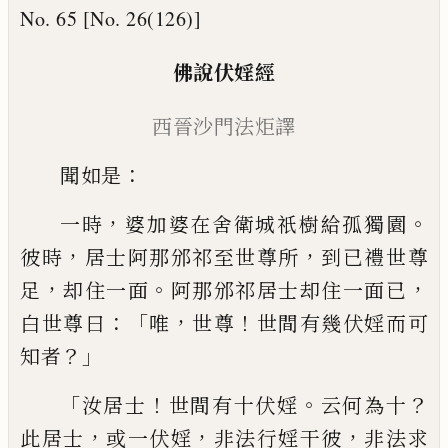
No. 65 [No. 26(126)]
佛說伏婬經
西晉沙門法炬譯
：
聞如是
，
。
一時
婆
加
婆在舍衛城祇樹給孤獨
園
，
，
彼時
居士阿那邠祁至世尊所
到已禮世
尊
，
。
，
足
却住一面
阿那邠祁居士却住一面已
：「
，
！
白世尊曰
唯
世尊
世間有幾伏婬而可
？」
知者
「
！
。
？
汝居士
世間有十伏婬
云何為十
，
，
，
此居士
或
一伏婬
非法行婬干彼
非法求