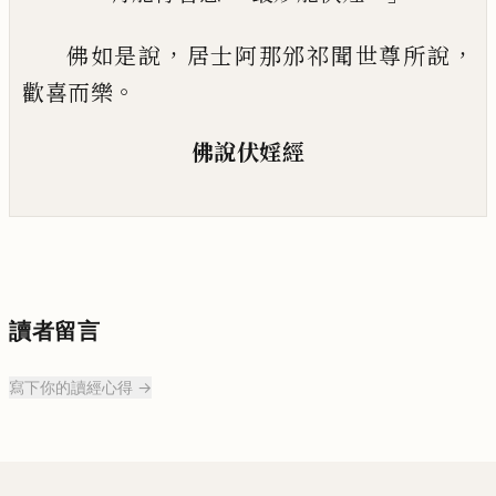
，
，
佛如是說
居士阿那邠祁聞世尊所說
。
歡喜
而樂
佛說伏婬經
讀者留言
寫下你的讀經心得 →