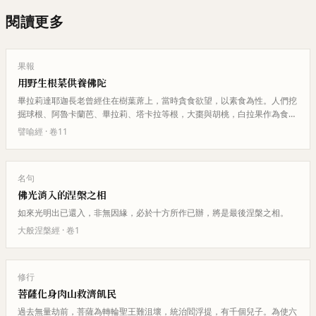
閱讀更多
果報
用野生根菜供養佛陀
畢拉莉達耶迦長老曾經住在樹葉蓆上，當時貪食欲望，以素食為性。人們挖
掘球根、阿魯卡蘭芭、畢拉莉、塔卡拉等根，大棗與胡桃，白拉果作為食
物。巴多穆塔拉佛受尊供物，知道…
譬喻經
· 卷
11
名句
佛光消入的涅槃之相
如來光明出已還入，非無因緣，必於十方所作已辦，將是最後涅槃之相。
大般涅槃經
· 卷
1
修行
菩薩化身肉山救濟飢民
過去無量劫前，菩薩為轉輪聖王難沮壞，統治閻浮提，有千個兒子。為使六