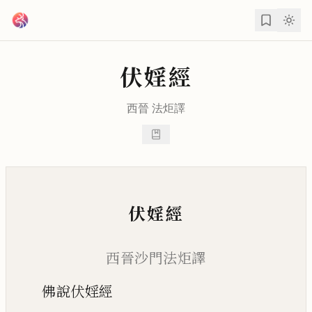
跳到主要內容
伏婬經
西晉
法炬
譯
伏婬經
西晉沙門法炬譯
佛說伏婬經