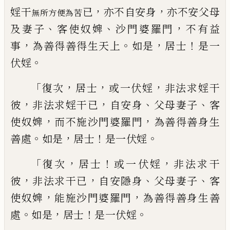
，
，
婬干
已
亦不自安身
亦不安父母
無所方便為苦
、
、
，
及妻子
客使奴婢
沙門婆羅門
不有益
，
。
，
！
事
為善得善得生天上
如是
居士
是一
。
伏婬
「
，
，
，
復次
居士
或一伏婬
非
法求婬干
，
，
、
、
彼
非法求婬干已
自安身
父母妻
子
客
，
，
使奴婢
而不施沙門婆羅門
為善得善
身生
。
，
！
。
善處
如是
居士
是一伏婬
「
，
！
，
復次
居士
或
一伏婬
非法求干
，
，
、
、
彼
非法求干已
自安隱身
父母妻子
客
，
，
使奴婢
能
施
沙門婆羅門
為善
得善身生善
。
，
！
。
處
如是
居士
是一伏婬