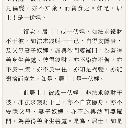
，
，
。
，
見禍變
亦不知棄
而貪食之
如是
居
！
。
士
是一伏婬
「
，
！
，
復次
居士
或一伏婬
如法
求錢財
，
，
，
不干彼
如法求錢財不干已
自得安
隱身
，
，
及父母妻子奴婢
施與沙門婆羅門
為
善得
。
，
，
善身生善處
彼得錢財
亦不染亦不著
亦
，
，
，
不於中樂
亦不於中住
亦知是禍變
亦能
。
，
！
。
棄捨而食之
如是
居士
是一伏婬
「
！
，
此居士
彼
或一伏婬
非法求錢財干
，
，
，
彼
非法求錢財干
已
亦不自安隱身
亦不
、
，
安隱父母
妻子奴婢
亦不施與沙門婆羅
，
。
，
！
門
為善得善身生善處
是為
居士
如是